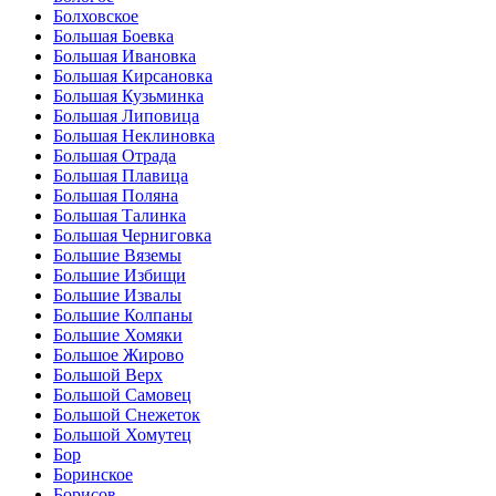
Болховское
Большая Боевка
Большая Ивановка
Большая Кирсановка
Большая Кузьминка
Большая Липовица
Большая Неклиновка
Большая Отрада
Большая Плавица
Большая Поляна
Большая Талинка
Большая Черниговка
Большие Вяземы
Большие Избищи
Большие Извалы
Большие Колпаны
Большие Хомяки
Большое Жирово
Большой Верх
Большой Самовец
Большой Снежеток
Большой Хомутец
Бор
Боринское
Борисов