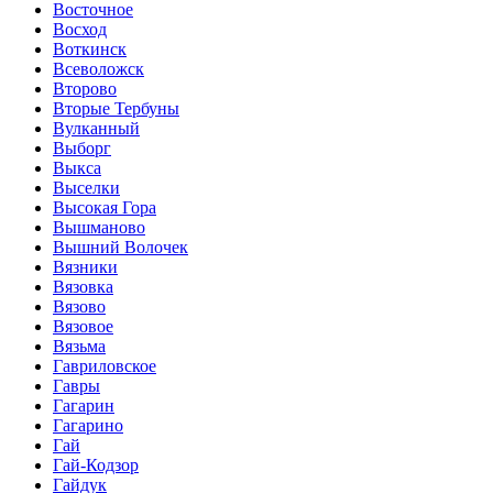
Восточное
Восход
Воткинск
Всеволожск
Второво
Вторые Тербуны
Вулканный
Выборг
Выкса
Выселки
Высокая Гора
Вышманово
Вышний Волочек
Вязники
Вязовка
Вязово
Вязовое
Вязьма
Гавриловское
Гавры
Гагарин
Гагарино
Гай
Гай-Кодзор
Гайдук