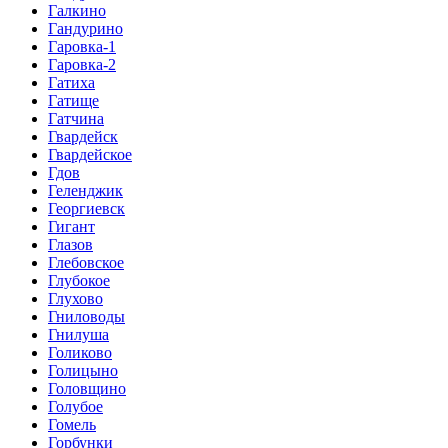
Галкино
Гандурино
Гаровка-1
Гаровка-2
Гатиха
Гатище
Гатчина
Гвардейск
Гвардейское
Гдов
Геленджик
Георгиевск
Гигант
Глазов
Глебовское
Глубокое
Глухово
Гниловоды
Гнилуша
Голиково
Голицыно
Головщино
Голубое
Гомель
Горбунки