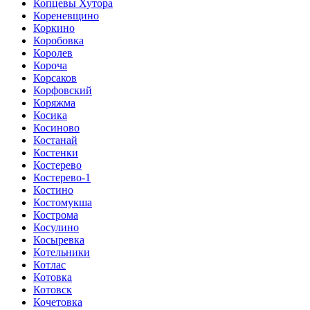
Копцевы Хутора
Кореневщино
Коркино
Коробовка
Королев
Короча
Корсаков
Корфовский
Коряжма
Косика
Косиново
Костанай
Костенки
Костерево
Костерево-1
Костино
Костомукша
Кострома
Косулино
Косыревка
Котельники
Котлас
Котовка
Котовск
Кочетовка