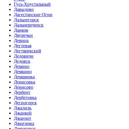
Гусь-Хрустальный
Давыдово
Дагестанские Огни
Дальнегорск
Дальнереченск
Данков
Двуречки
Девица
Дегтевая
Дегтяревский
Дедовичи
Дедовск
Демино
Демкино
Демшинка
Денисовка
Денисово
Дербент
Дербетовка
Десногорск
Джалиль
Джанкой
Джанхот
Джигинка
Дзержинск