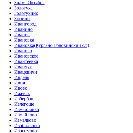
Знамя Октября
Золотуха
Золотухино
Зюзино
Ивангород
Иванино
Иванов
Ивановка
Ивановка(Кургано-Головинский с/с)
Иваново
Ивановское
Ивантеевка
Иванчуг
Ивацевичи
Ивдель
Ивня
Ивово
Ижевск
Избербаш
Излегоще
Измайловка
Измайлово
Измалково
Изобильный
Изосимово