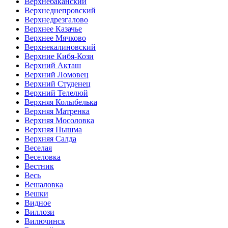
Верхнебаканский
Верхнеднепровский
Верхнедрезгалово
Верхнее Казачье
Верхнее Мячково
Верхнекалиновский
Верхние Кибя-Кози
Верхний Акташ
Верхний Ломовец
Верхний Студенец
Верхний Телелюй
Верхняя Колыбелька
Верхняя Матренка
Верхняя Мосоловка
Верхняя Пышма
Верхняя Салда
Веселая
Веселовка
Вестник
Весь
Вешаловка
Вешки
Видное
Виллози
Вилючинск