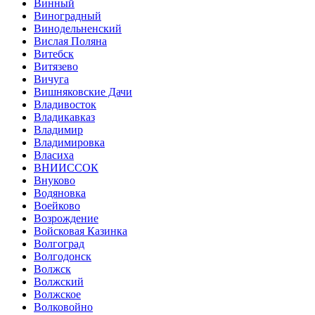
Винный
Виноградный
Винодельненский
Вислая Поляна
Витебск
Витязево
Вичуга
Вишняковские Дачи
Владивосток
Владикавказ
Владимир
Владимировка
Власиха
ВНИИССОК
Внуково
Водяновка
Воейково
Возрождение
Войсковая Казинка
Волгоград
Волгодонск
Волжск
Волжский
Волжское
Волковойно