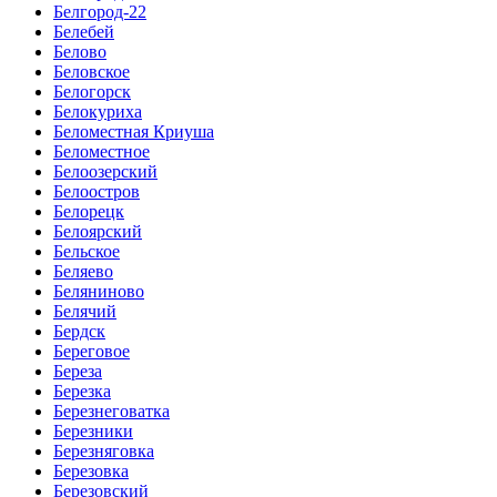
Белгород-22
Белебей
Белово
Беловское
Белогорск
Белокуриха
Беломестная Криуша
Беломестное
Белоозерский
Белоостров
Белорецк
Белоярский
Бельское
Беляево
Беляниново
Белячий
Бердск
Береговое
Береза
Березка
Березнеговатка
Березники
Березняговка
Березовка
Березовский