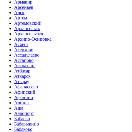
Армавир
Арсеньев
Арск
Артем
Артемовский
Архангельск
Архангельское
Архипо-Осиповка
Асбест
Асерхово
Ассадулаево
Астапово
Астрахань
Атбасар
Аткарск
Атырау
Афанасьево
Афипский
Афонино
Ачинск
Аша
Аэропорт
Бабаево
Бабарыкино
Бабяково