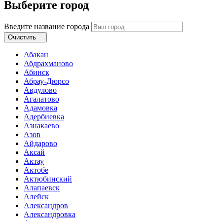
Выберите город
Введите название города
Очистить
Абакан
Абдрахманово
Абинск
Абрау-Дюрсо
Авдулово
Агалатово
Адамовка
Адербиевка
Азнакаево
Азов
Айдарово
Аксай
Актау
Актобе
Актюбинский
Алапаевск
Алейск
Александров
Александровка