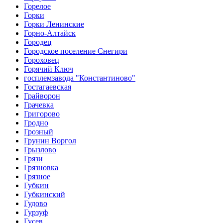
Горелое
Горки
Горки Ленинские
Горно-Алтайск
Городец
Городское поселение Снегири
Гороховец
Горячий Ключ
госплемзавода "Константиново"
Гостагаевская
Грайворон
Грачевка
Григорово
Гродно
Грозный
Грунин Воргол
Грызлово
Грязи
Грязновка
Грязное
Губкин
Губкинский
Гудово
Гурзуф
Гусев