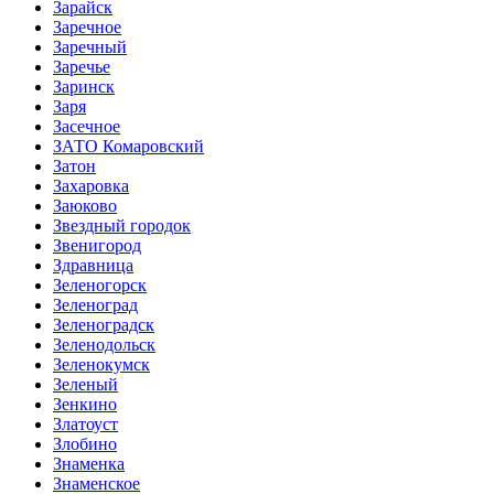
Зарайск
Заречное
Заречный
Заречье
Заринск
Заря
Засечное
ЗАТО Комаровский
Затон
Захаровка
Заюково
Звездный городок
Звенигород
Здравница
Зеленогорск
Зеленоград
Зеленоградск
Зеленодольск
Зеленокумск
Зеленый
Зенкино
Златоуст
Злобино
Знаменка
Знаменское