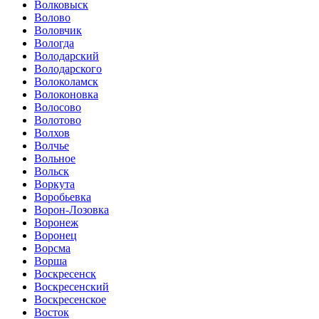
Волковыск
Волово
Воловчик
Вологда
Володарский
Володарского
Волоколамск
Волоконовка
Волосово
Волотово
Волхов
Волчье
Вольное
Вольск
Воркута
Воробьевка
Ворон-Лозовка
Воронеж
Воронец
Ворсма
Ворша
Воскресенск
Воскресенский
Воскресенское
Восток