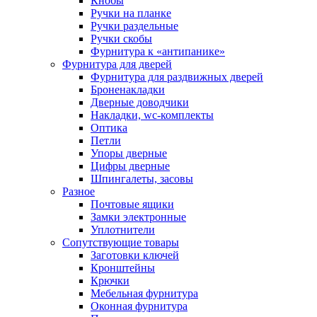
Кнобы
Ручки на планке
Ручки раздельные
Ручки скобы
Фурнитура к «антипанике»
Фурнитура для дверей
Фурнитура для раздвижных дверей
Броненакладки
Дверные доводчики
Накладки, wc-комплекты
Оптика
Петли
Упоры дверные
Цифры дверные
Шпингалеты, засовы
Разное
Почтовые ящики
Замки электронные
Уплотнители
Сопутствующие товары
Заготовки ключей
Кронштейны
Крючки
Мебельная фурнитура
Оконная фурнитура