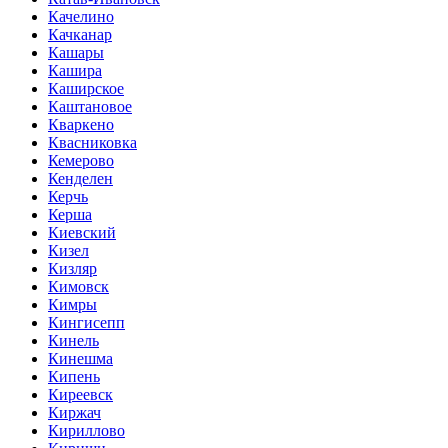
Качелино
Качканар
Кашары
Кашира
Каширское
Каштановое
Кваркено
Квасниковка
Кемерово
Кенделен
Керчь
Керша
Киевский
Кизел
Кизляр
Кимовск
Кимры
Кингисепп
Кинель
Кинешма
Кипень
Киреевск
Киржач
Кириллово