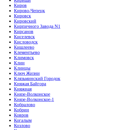
Кириши
Киров
Кирово-Чепецк
Кировск
Кировский
Кирпичного Завода N1
Кирсанов
Киселевск
Кисловодск
Кишлеево
Клементьево
Климовск
Клин
Клинцы
Ключ Жизни
Клязьминский Городок
Княжая Байгора
Княжная
Князе-Волконское
Князе-Волконское-1
Кобралово
Кобрин
Ковров
Когалым
Козлово