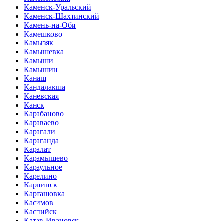
Каменск-Уральский
Каменск-Шахтинский
Камень-на-Оби
Камешково
Камызяк
Камышевка
Камыши
Камышин
Канаш
Кандалакша
Каневская
Канск
Карабаново
Караваево
Карагали
Караганда
Каралат
Карамышево
Караульное
Карелино
Карпинск
Карташовка
Касимов
Каспийск
Катав-Ивановск