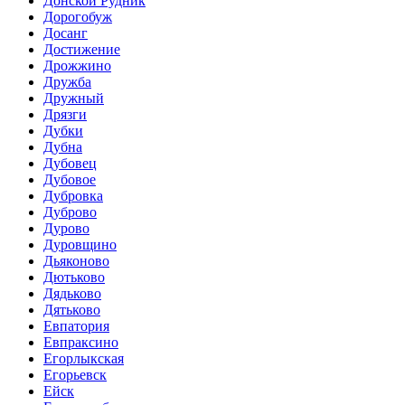
Донской Рудник
Дорогобуж
Досанг
Достижение
Дрожжино
Дружба
Дружный
Дрязги
Дубки
Дубна
Дубовец
Дубовое
Дубровка
Дуброво
Дурово
Дуровщино
Дьяконово
Дютьково
Дядьково
Дятьково
Евпатория
Евпраксино
Егорлыкская
Егорьевск
Ейск