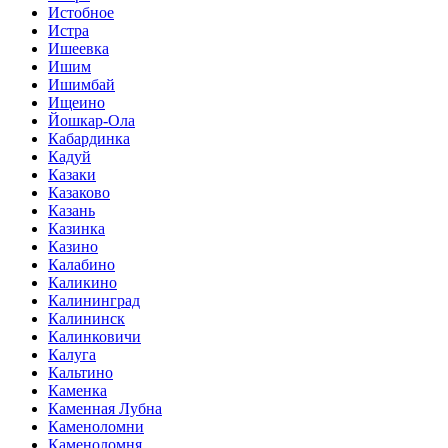
Истобное
Истра
Ишеевка
Ишим
Ишимбай
Ищеино
Йошкар-Ола
Кабардинка
Кадуй
Казаки
Казаково
Казань
Казинка
Казино
Калабино
Каликино
Калининград
Калининск
Калинковичи
Калуга
Кальтино
Каменка
Каменная Лубна
Каменоломни
Каменоломня