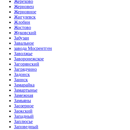
Жерехово
Жерновец
Жерновное
Жигулевск
Жлобин
Жостово
Жуковский
Забузан
Завальное
завода Мосрентген
Заволжье
Заворонежское
Загорянский
Загрядчино
Задонск
Заинск
Замарайка
Замартынье
Замежная
Замьяны
Заозерное
Заокский
Западный
Заплюсье
Заповедный