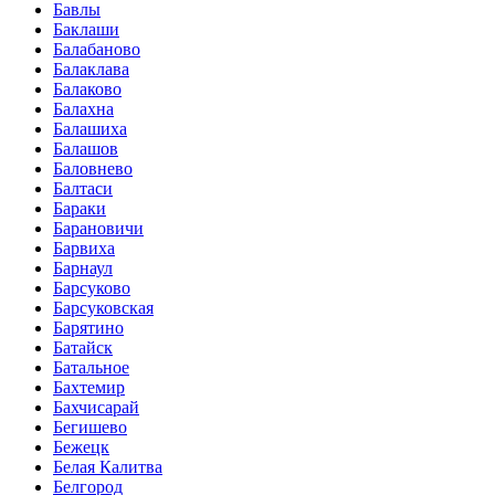
Бавлы
Баклаши
Балабаново
Балаклава
Балаково
Балахна
Балашиха
Балашов
Баловнево
Балтаси
Бараки
Барановичи
Барвиха
Барнаул
Барсуково
Барсуковская
Барятино
Батайск
Батальное
Бахтемир
Бахчисарай
Бегишево
Бежецк
Белая Калитва
Белгород