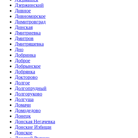
Дзержинский
Дивное
Дивноморское
Димитровград
Динская
Дмитриевка
Дмитров
Дмитряшевка
Дно
Добринка
Доброе
Добрынское
Добрянка
Докторово
Долгое
Долгопрудный
Долгоруково
Долгуша
Домачи
Домодедово
Донецк
Донская Негачевка
Донские Избищи
Донское