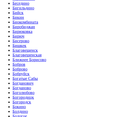
Беседино
Бигильдино
Бийск
Бикин
Биокомбината
Биробиджан
Бирюковка
Бирюч
Бисерово
Бишкек
Благовещенск
Благовещенская
Ближнее Борисово
Бобров
Боброво
Бобруйск
Богатые Сабы
Богданович
Богданово
Боголюбово
Богородицк
Богородск
Бокино
Болдино
Бологое