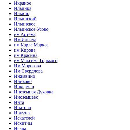
Икряное
Ильинка
Ильино
Ильинский
Ильинское
Ильинское-Усово
им Артема
Им Ильича
им Карла Маркса
им Кирова
им Красина
им Максима Горького
Им Морозова
Им Свердлова
Инжавино
Инихово
Инкерман
Иноземная Духовка
Иноземцево
Инта
Ипатово
Иркутск
Искателей
Искитим
Искра