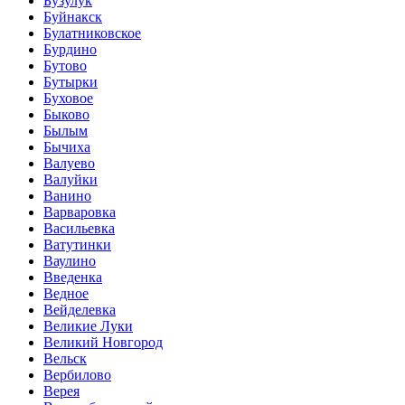
Бузулук
Буйнакск
Булатниковское
Бурдино
Бутово
Бутырки
Буховое
Быково
Былым
Бычиха
Валуево
Валуйки
Ванино
Варваровка
Васильевка
Ватутинки
Ваулино
Введенка
Ведное
Вейделевка
Великие Луки
Великий Новгород
Вельск
Вербилово
Верея