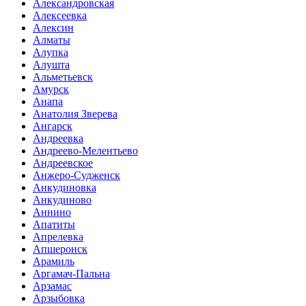
Александровская
Алексеевка
Алексин
Алматы
Алупка
Алушта
Альметьевск
Амурск
Анапа
Анатолия Зверева
Ангарск
Андреевка
Андреево-Мелентьево
Андреевское
Анжеро-Судженск
Анкудиновка
Анкудиново
Аннино
Апатиты
Апрелевка
Апшеронск
Арамиль
Аргамач-Пальна
Арзамас
Арзыбовка