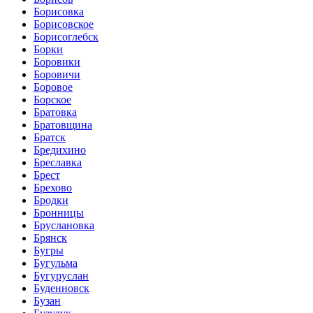
Борисовка
Борисовское
Борисоглебск
Борки
Боровики
Боровичи
Боровое
Борское
Братовка
Братовщина
Братск
Бредихино
Бреславка
Брест
Брехово
Бродки
Бронницы
Бруслановка
Брянск
Бугры
Бугульма
Бугуруслан
Буденновск
Бузан