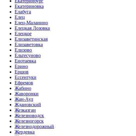
Екатеринбург
Екатериновка
Елабуга
Елец
Елец-Маланино
Елецкая Лозовка
Елецкое
Елизаветинская
Елизаветовка
Елизово
Ельтесуново
Енотаевка
Ерино
Ершов
Ессентуки
Ефремов
Жабино
Жаворонки
Жан-Аул
Ждановский
Жезказган
Железноводск
Железногорск
Железнодорожный
Жердевка