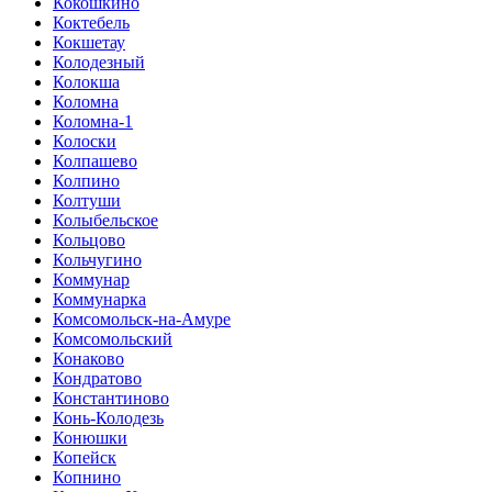
Кокошкино
Коктебель
Кокшетау
Колодезный
Колокша
Коломна
Коломна-1
Колоски
Колпашево
Колпино
Колтуши
Колыбельское
Кольцово
Кольчугино
Коммунар
Коммунарка
Комсомольск-на-Амуре
Комсомольский
Конаково
Кондратово
Константиново
Конь-Колодезь
Конюшки
Копейск
Копнино