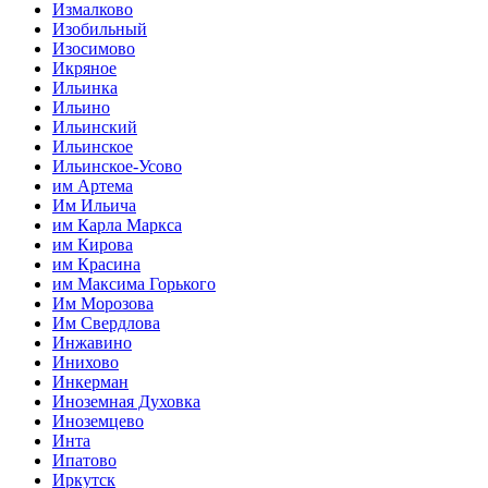
Измалково
Изобильный
Изосимово
Икряное
Ильинка
Ильино
Ильинский
Ильинское
Ильинское-Усово
им Артема
Им Ильича
им Карла Маркса
им Кирова
им Красина
им Максима Горького
Им Морозова
Им Свердлова
Инжавино
Инихово
Инкерман
Иноземная Духовка
Иноземцево
Инта
Ипатово
Иркутск