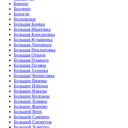
Бокино
Болдино
Бологое
Болховское
Большая Боевка
Большая Ивановка
Большая Кирсановка
Большая Кузьминка
Большая Липовица
Большая Неклиновка
Большая Отрада
Большая Плавица
Большая Поляна
Большая Талинка
Большая Черниговка
Большие Вяземы
Большие Избищи
Большие Извалы
Большие Колпаны
Большие Хомяки
Большое Жирово
Большой Верх
Большой Самовец
Большой Снежеток
Большой Хомутец