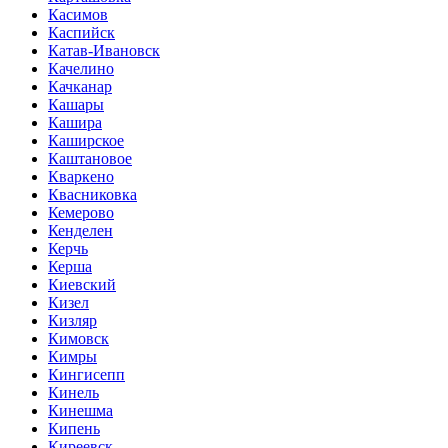
Касимов
Каспийск
Катав-Ивановск
Качелино
Качканар
Кашары
Кашира
Каширское
Каштановое
Кваркено
Квасниковка
Кемерово
Кенделен
Керчь
Керша
Киевский
Кизел
Кизляр
Кимовск
Кимры
Кингисепп
Кинель
Кинешма
Кипень
Киреевск