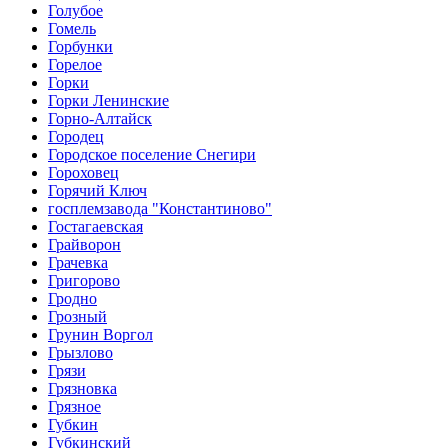
Голубое
Гомель
Горбунки
Горелое
Горки
Горки Ленинские
Горно-Алтайск
Городец
Городское поселение Снегири
Гороховец
Горячий Ключ
госплемзавода "Константиново"
Гостагаевская
Грайворон
Грачевка
Григорово
Гродно
Грозный
Грунин Воргол
Грызлово
Грязи
Грязновка
Грязное
Губкин
Губкинский