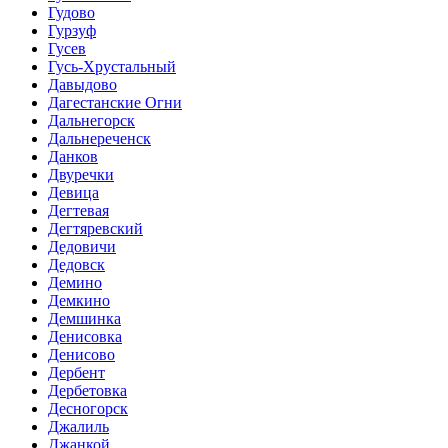
Гудово
Гурзуф
Гусев
Гусь-Хрустальный
Давыдово
Дагестанские Огни
Дальнегорск
Дальнереченск
Данков
Двуречки
Девица
Дегтевая
Дегтяревский
Дедовичи
Дедовск
Демино
Демкино
Демшинка
Денисовка
Денисово
Дербент
Дербетовка
Десногорск
Джалиль
Джанкой