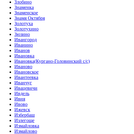
Злобино
Знаменка
Знаменское
Знамя Октября
Золотуха
Золотухино
Зюзино
Ивангород
Иванино
Иванов
Ивановка
Ивановка(Кургано-Головинский с/с)
Иваново
Ивановское
Ивантеевка
Иванчуг
Ивацевичи
Ивдель
Ивня
Ивово
Ижевск
Избербаш
Излегоще
Измайловка
Измайлово