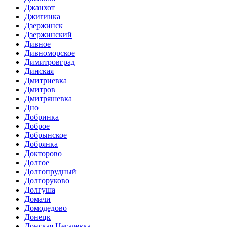
Джанхот
Джигинка
Дзержинск
Дзержинский
Дивное
Дивноморское
Димитровград
Динская
Дмитриевка
Дмитров
Дмитряшевка
Дно
Добринка
Доброе
Добрынское
Добрянка
Докторово
Долгое
Долгопрудный
Долгоруково
Долгуша
Домачи
Домодедово
Донецк
Донская Негачевка