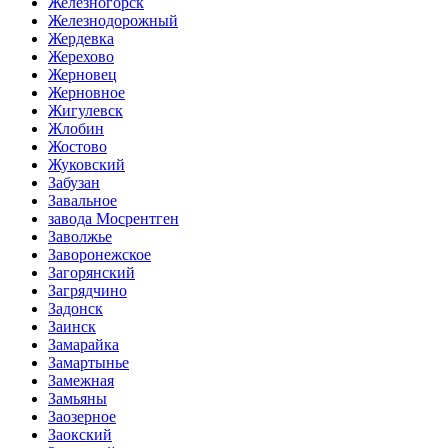
Железногорск
Железнодорожный
Жердевка
Жерехово
Жерновец
Жерновное
Жигулевск
Жлобин
Жостово
Жуковский
Забузан
Завальное
завода Мосрентген
Заволжье
Заворонежское
Загорянский
Загрядчино
Задонск
Заинск
Замарайка
Замартынье
Замежная
Замьяны
Заозерное
Заокский