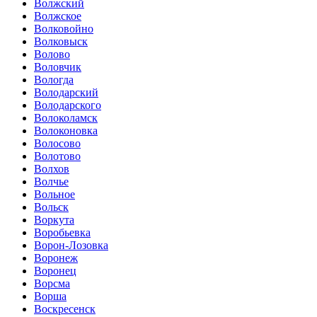
Волжский
Волжское
Волковойно
Волковыск
Волово
Воловчик
Вологда
Володарский
Володарского
Волоколамск
Волоконовка
Волосово
Волотово
Волхов
Волчье
Вольное
Вольск
Воркута
Воробьевка
Ворон-Лозовка
Воронеж
Воронец
Ворсма
Ворша
Воскресенск