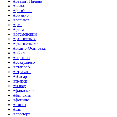
Аргамач-Пальна
Арзамас
Арзыбовка
Армавир
Арсеньев
Арск
Артем
Артемовский
Архангельск
Архангельское
Архипо-Осиповка
Асбест
Асерхово
Ассадулаево
Астапово
Астрахань
Атбасар
Аткарск
Атырау
Афанасьево
Афипский
Афонино
Ачинск
Аша
Аэропорт