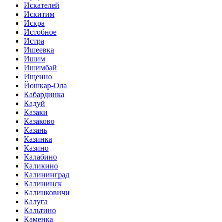
Искателей
Искитим
Искра
Истобное
Истра
Ишеевка
Ишим
Ишимбай
Ищеино
Йошкар-Ола
Кабардинка
Кадуй
Казаки
Казаково
Казань
Казинка
Казино
Калабино
Каликино
Калининград
Калининск
Калинковичи
Калуга
Кальтино
Каменка