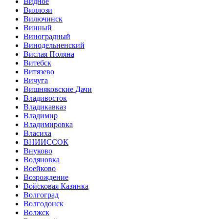
Видное
Виллози
Вилючинск
Винный
Виноградный
Винодельненский
Вислая Поляна
Витебск
Витязево
Вичуга
Вишняковские Дачи
Владивосток
Владикавказ
Владимир
Владимировка
Власиха
ВНИИССОК
Внуково
Водяновка
Воейково
Возрождение
Войсковая Казинка
Волгоград
Волгодонск
Волжск