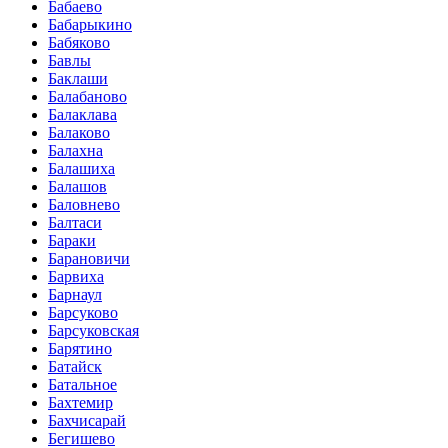
Бабаево
Бабарыкино
Бабяково
Бавлы
Баклаши
Балабаново
Балаклава
Балаково
Балахна
Балашиха
Балашов
Баловнево
Балтаси
Бараки
Барановичи
Барвиха
Барнаул
Барсуково
Барсуковская
Барятино
Батайск
Батальное
Бахтемир
Бахчисарай
Бегишево