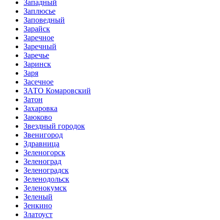
Западный
Заплюсье
Заповедный
Зарайск
Заречное
Заречный
Заречье
Заринск
Заря
Засечное
ЗАТО Комаровский
Затон
Захаровка
Заюково
Звездный городок
Звенигород
Здравница
Зеленогорск
Зеленоград
Зеленоградск
Зеленодольск
Зеленокумск
Зеленый
Зенкино
Златоуст