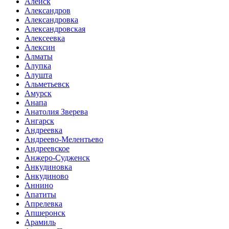
Алейск
Александров
Александровка
Александровская
Алексеевка
Алексин
Алматы
Алупка
Алушта
Альметьевск
Амурск
Анапа
Анатолия Зверева
Ангарск
Андреевка
Андреево-Мелентьево
Андреевское
Анжеро-Судженск
Анкудиновка
Анкудиново
Аннино
Апатиты
Апрелевка
Апшеронск
Арамиль