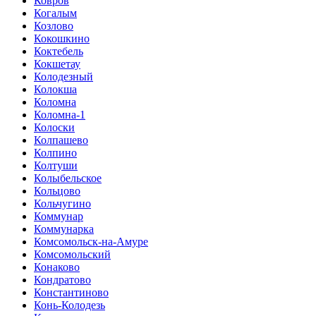
Ковров
Когалым
Козлово
Кокошкино
Коктебель
Кокшетау
Колодезный
Колокша
Коломна
Коломна-1
Колоски
Колпашево
Колпино
Колтуши
Колыбельское
Кольцово
Кольчугино
Коммунар
Коммунарка
Комсомольск-на-Амуре
Комсомольский
Конаково
Кондратово
Константиново
Конь-Колодезь