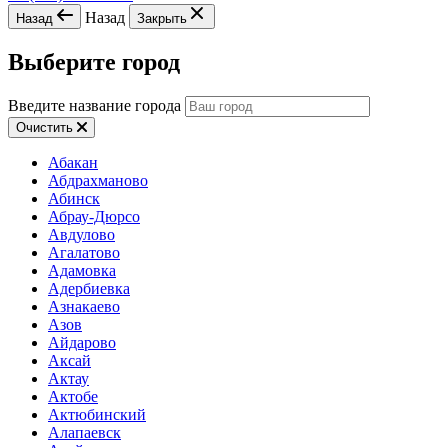
Назад
Назад
Закрыть
Выберите город
Введите название города
Очистить
Абакан
Абдрахманово
Абинск
Абрау-Дюрсо
Авдулово
Агалатово
Адамовка
Адербиевка
Азнакаево
Азов
Айдарово
Аксай
Актау
Актобе
Актюбинский
Алапаевск