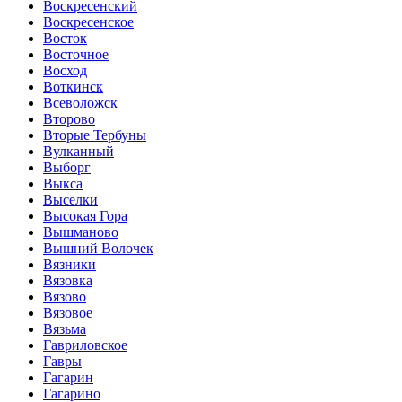
Воскресенский
Воскресенское
Восток
Восточное
Восход
Воткинск
Всеволожск
Второво
Вторые Тербуны
Вулканный
Выборг
Выкса
Выселки
Высокая Гора
Вышманово
Вышний Волочек
Вязники
Вязовка
Вязово
Вязовое
Вязьма
Гавриловское
Гавры
Гагарин
Гагарино