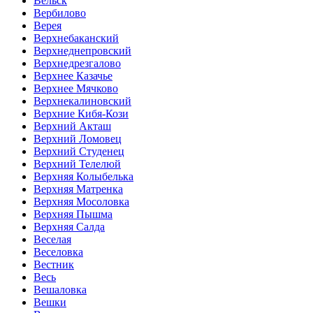
Вельск
Вербилово
Верея
Верхнебаканский
Верхнеднепровский
Верхнедрезгалово
Верхнее Казачье
Верхнее Мячково
Верхнекалиновский
Верхние Кибя-Кози
Верхний Акташ
Верхний Ломовец
Верхний Студенец
Верхний Телелюй
Верхняя Колыбелька
Верхняя Матренка
Верхняя Мосоловка
Верхняя Пышма
Верхняя Салда
Веселая
Веселовка
Вестник
Весь
Вешаловка
Вешки