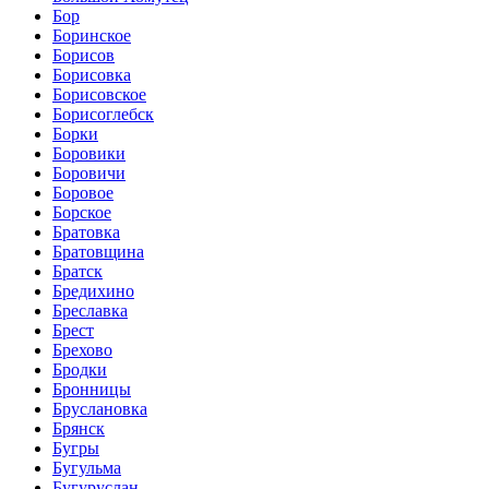
Бор
Боринское
Борисов
Борисовка
Борисовское
Борисоглебск
Борки
Боровики
Боровичи
Боровое
Борское
Братовка
Братовщина
Братск
Бредихино
Бреславка
Брест
Брехово
Бродки
Бронницы
Бруслановка
Брянск
Бугры
Бугульма
Бугуруслан