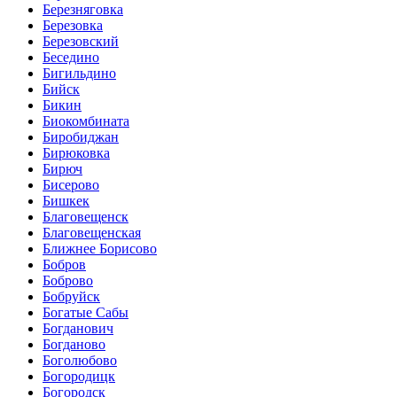
Березняговка
Березовка
Березовский
Беседино
Бигильдино
Бийск
Бикин
Биокомбината
Биробиджан
Бирюковка
Бирюч
Бисерово
Бишкек
Благовещенск
Благовещенская
Ближнее Борисово
Бобров
Боброво
Бобруйск
Богатые Сабы
Богданович
Богданово
Боголюбово
Богородицк
Богородск