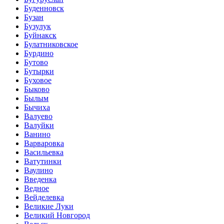
Буденновск
Бузан
Бузулук
Буйнакск
Булатниковское
Бурдино
Бутово
Бутырки
Буховое
Быково
Былым
Бычиха
Валуево
Валуйки
Ванино
Варваровка
Васильевка
Ватутинки
Ваулино
Введенка
Ведное
Вейделевка
Великие Луки
Великий Новгород