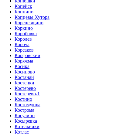
Конюшки
Копейск
Копнино
Копцевы Хутора
Кореневщино
Коркино
Коробовка
Королев
Короча
Корсаков
Корфовский
Коряжма
Косика
Косиново
Костанай
Костенки
Костерево
Костерево-1
Костино
Костомукша
Кострома
Косулино
Косыревка
Котельники
Котлас