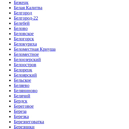
Бежецк
Белая Калитва
Белгород
Белгород-22
Белебей
Белово
Беловское
Белогорск
Белокуриха
Беломестная Криуша
Беломестное
Белоозерский
Белоостров
Белорецк
Белоярский
Бельское
Беляево
Беляниново
Белячий
Бердск
Береговое
Береза
Березка
Березнеговатка
Березники