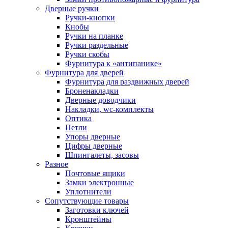
Дверные ручки
Ручки-кнопки
Кнобы
Ручки на планке
Ручки раздельные
Ручки скобы
Фурнитура к «антипанике»
Фурнитура для дверей
Фурнитура для раздвижных дверей
Броненакладки
Дверные доводчики
Накладки, wc-комплекты
Оптика
Петли
Упоры дверные
Цифры дверные
Шпингалеты, засовы
Разное
Почтовые ящики
Замки электронные
Уплотнители
Сопутствующие товары
Заготовки ключей
Кронштейны