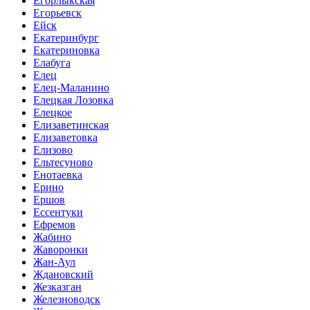
Егорлыкская
Егорьевск
Ейск
Екатеринбург
Екатериновка
Елабуга
Елец
Елец-Маланино
Елецкая Лозовка
Елецкое
Елизаветинская
Елизаветовка
Елизово
Ельтесуново
Енотаевка
Ерино
Ершов
Ессентуки
Ефремов
Жабино
Жаворонки
Жан-Аул
Ждановский
Жезказган
Железноводск