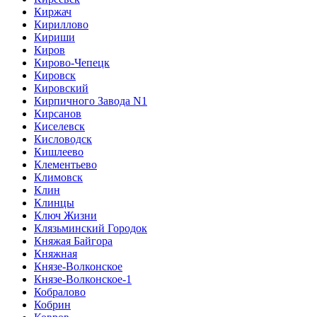
Киржач
Кириллово
Кириши
Киров
Кирово-Чепецк
Кировск
Кировский
Кирпичного Завода N1
Кирсанов
Киселевск
Кисловодск
Кишлеево
Клементьево
Климовск
Клин
Клинцы
Ключ Жизни
Клязьминский Городок
Княжая Байгора
Княжная
Князе-Волконское
Князе-Волконское-1
Кобралово
Кобрин