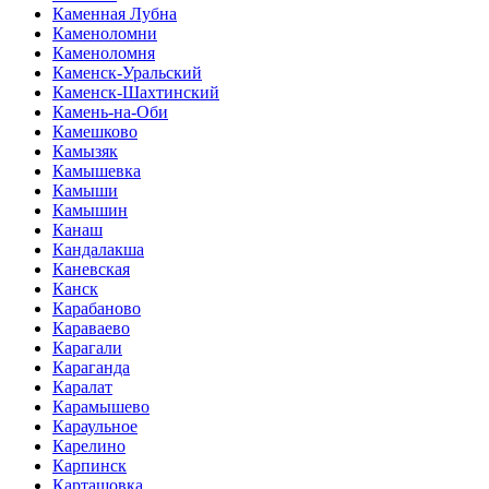
Каменная Лубна
Каменоломни
Каменоломня
Каменск-Уральский
Каменск-Шахтинский
Камень-на-Оби
Камешково
Камызяк
Камышевка
Камыши
Камышин
Канаш
Кандалакша
Каневская
Канск
Карабаново
Караваево
Карагали
Караганда
Каралат
Карамышево
Караульное
Карелино
Карпинск
Карташовка