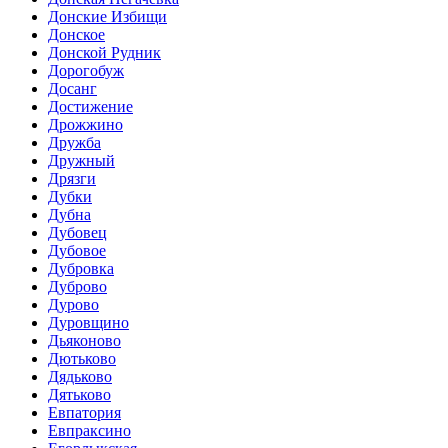
Донские Избищи
Донское
Донской Рудник
Дорогобуж
Досанг
Достижение
Дрожжино
Дружба
Дружный
Дрязги
Дубки
Дубна
Дубовец
Дубовое
Дубровка
Дуброво
Дурово
Дуровщино
Дьяконово
Дютьково
Дядьково
Дятьково
Евпатория
Евпраксино