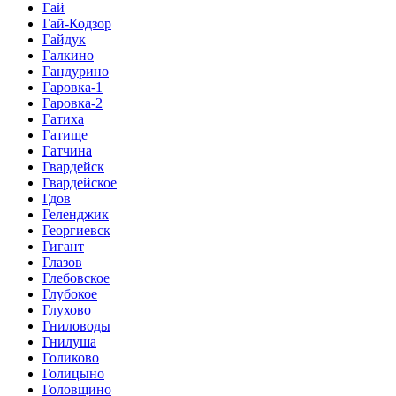
Гай
Гай-Кодзор
Гайдук
Галкино
Гандурино
Гаровка-1
Гаровка-2
Гатиха
Гатище
Гатчина
Гвардейск
Гвардейское
Гдов
Геленджик
Георгиевск
Гигант
Глазов
Глебовское
Глубокое
Глухово
Гниловоды
Гнилуша
Голиково
Голицыно
Головщино