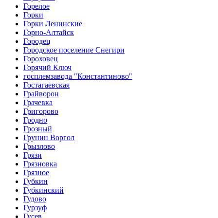
Горелое
Горки
Горки Ленинские
Горно-Алтайск
Городец
Городское поселение Снегири
Гороховец
Горячий Ключ
госплемзавода "Константиново"
Гостагаевская
Грайворон
Грачевка
Григорово
Гродно
Грозный
Грунин Воргол
Грызлово
Грязи
Грязновка
Грязное
Губкин
Губкинский
Гудово
Гурзуф
Гусев