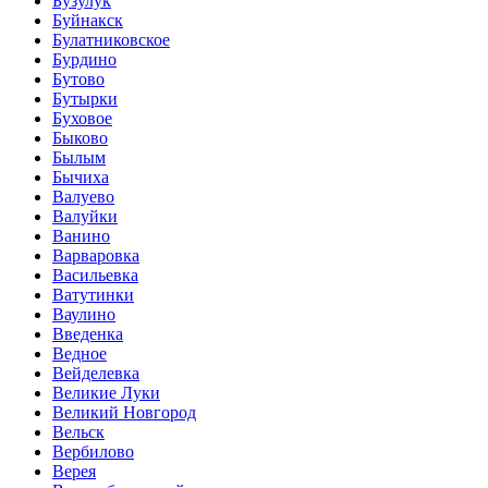
Бузулук
Буйнакск
Булатниковское
Бурдино
Бутово
Бутырки
Буховое
Быково
Былым
Бычиха
Валуево
Валуйки
Ванино
Варваровка
Васильевка
Ватутинки
Ваулино
Введенка
Ведное
Вейделевка
Великие Луки
Великий Новгород
Вельск
Вербилово
Верея