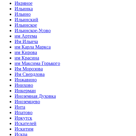
Икряное
Ильинка
Ильино
Ильинский
Ильинское
Ильинское-Усово
им Артема
Им Ильича
им Карла Маркса
им Кирова
им Красина
им Максима Горького
Им Морозова
Им Свердлова
Инжавино
Инихово
Инкерман
Иноземная Духовка
Иноземцево
Инта
Ипатово
Иркутск
Искателей
Искитим
Искра