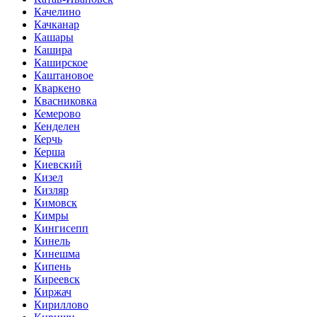
Качелино
Качканар
Кашары
Кашира
Каширское
Каштановое
Кваркено
Квасниковка
Кемерово
Кенделен
Керчь
Керша
Киевский
Кизел
Кизляр
Кимовск
Кимры
Кингисепп
Кинель
Кинешма
Кипень
Киреевск
Киржач
Кириллово