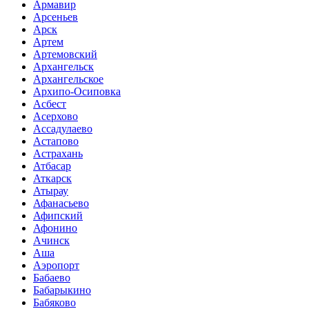
Армавир
Арсеньев
Арск
Артем
Артемовский
Архангельск
Архангельское
Архипо-Осиповка
Асбест
Асерхово
Ассадулаево
Астапово
Астрахань
Атбасар
Аткарск
Атырау
Афанасьево
Афипский
Афонино
Ачинск
Аша
Аэропорт
Бабаево
Бабарыкино
Бабяково