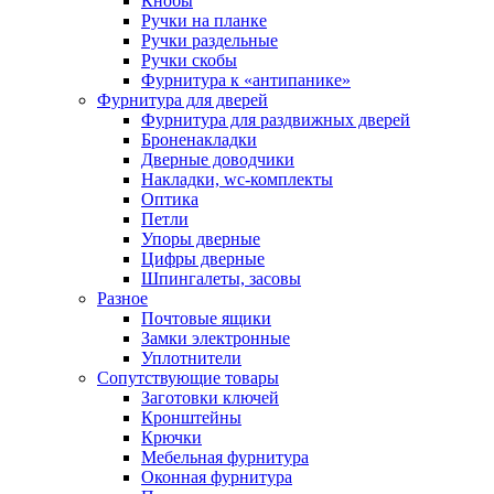
Кнобы
Ручки на планке
Ручки раздельные
Ручки скобы
Фурнитура к «антипанике»
Фурнитура для дверей
Фурнитура для раздвижных дверей
Броненакладки
Дверные доводчики
Накладки, wc-комплекты
Оптика
Петли
Упоры дверные
Цифры дверные
Шпингалеты, засовы
Разное
Почтовые ящики
Замки электронные
Уплотнители
Сопутствующие товары
Заготовки ключей
Кронштейны
Крючки
Мебельная фурнитура
Оконная фурнитура