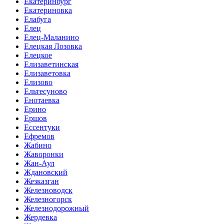
Екатеринбург
Екатериновка
Елабуга
Елец
Елец-Маланино
Елецкая Лозовка
Елецкое
Елизаветинская
Елизаветовка
Елизово
Ельтесуново
Енотаевка
Ерино
Ершов
Ессентуки
Ефремов
Жабино
Жаворонки
Жан-Аул
Ждановский
Жезказган
Железноводск
Железногорск
Железнодорожный
Жердевка