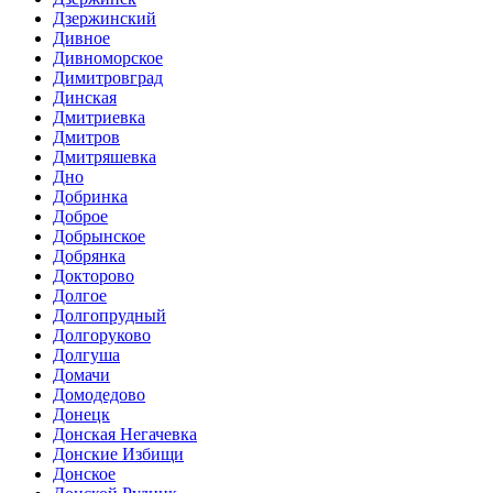
Дзержинский
Дивное
Дивноморское
Димитровград
Динская
Дмитриевка
Дмитров
Дмитряшевка
Дно
Добринка
Доброе
Добрынское
Добрянка
Докторово
Долгое
Долгопрудный
Долгоруково
Долгуша
Домачи
Домодедово
Донецк
Донская Негачевка
Донские Избищи
Донское