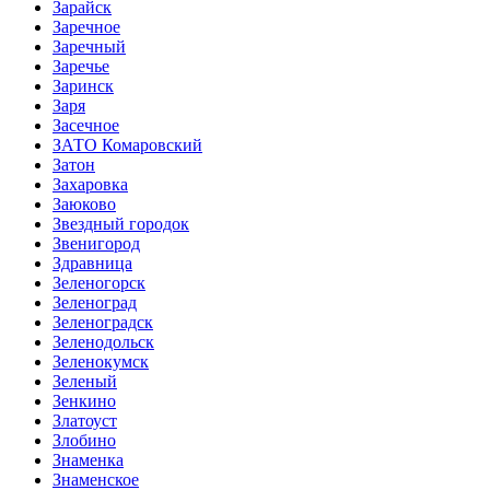
Зарайск
Заречное
Заречный
Заречье
Заринск
Заря
Засечное
ЗАТО Комаровский
Затон
Захаровка
Заюково
Звездный городок
Звенигород
Здравница
Зеленогорск
Зеленоград
Зеленоградск
Зеленодольск
Зеленокумск
Зеленый
Зенкино
Златоуст
Злобино
Знаменка
Знаменское