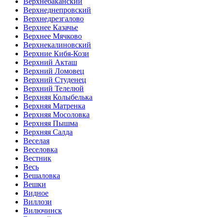
Верхнебаканский
Верхнеднепровский
Верхнедрезгалово
Верхнее Казачье
Верхнее Мячково
Верхнекалиновский
Верхние Кибя-Кози
Верхний Акташ
Верхний Ломовец
Верхний Студенец
Верхний Телелюй
Верхняя Колыбелька
Верхняя Матренка
Верхняя Мосоловка
Верхняя Пышма
Верхняя Салда
Веселая
Веселовка
Вестник
Весь
Вешаловка
Вешки
Видное
Виллози
Вилючинск