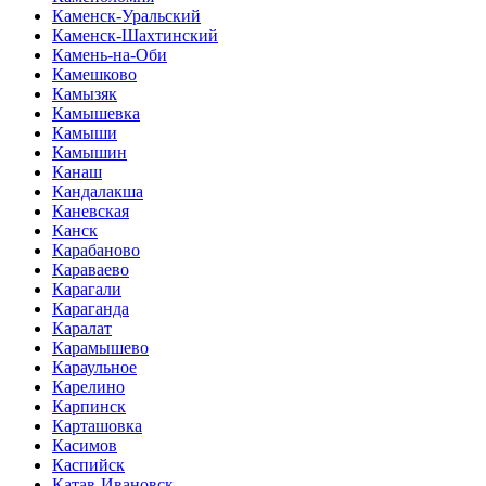
Каменск-Уральский
Каменск-Шахтинский
Камень-на-Оби
Камешково
Камызяк
Камышевка
Камыши
Камышин
Канаш
Кандалакша
Каневская
Канск
Карабаново
Караваево
Карагали
Караганда
Каралат
Карамышево
Караульное
Карелино
Карпинск
Карташовка
Касимов
Каспийск
Катав-Ивановск