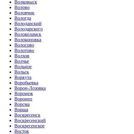
Волковыск
Волово
Воловчик
Вологда
Володарский
Володарского
Волоколамск
Волоконовка
Волосово
Волотово
Волхов
Волчье
Вольное
Вольск
Воркута
Воробьевка
Ворон-Лозовка
Воронеж
Воронец
Ворсма
Ворша
Воскресенск
Воскресенский
Воскресенское
Восток