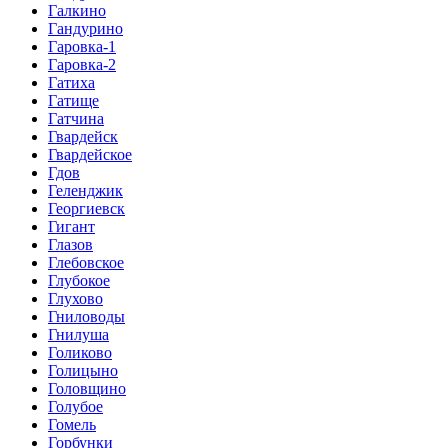
Галкино
Гандурино
Гаровка-1
Гаровка-2
Гатиха
Гатище
Гатчина
Гвардейск
Гвардейское
Гдов
Геленджик
Георгиевск
Гигант
Глазов
Глебовское
Глубокое
Глухово
Гниловоды
Гнилуша
Голиково
Голицыно
Головщино
Голубое
Гомель
Горбунки