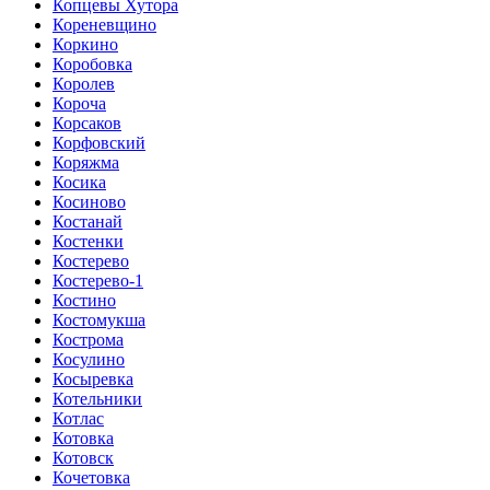
Копцевы Хутора
Кореневщино
Коркино
Коробовка
Королев
Короча
Корсаков
Корфовский
Коряжма
Косика
Косиново
Костанай
Костенки
Костерево
Костерево-1
Костино
Костомукша
Кострома
Косулино
Косыревка
Котельники
Котлас
Котовка
Котовск
Кочетовка