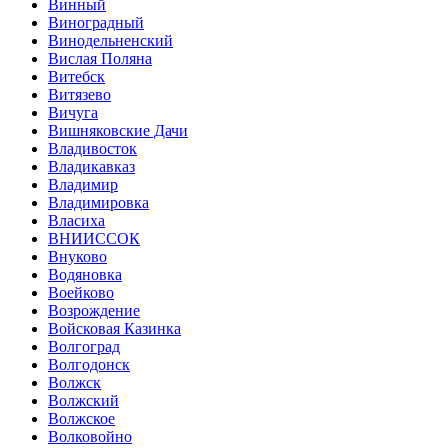
Винный
Виноградный
Винодельненский
Вислая Поляна
Витебск
Витязево
Вичуга
Вишняковские Дачи
Владивосток
Владикавказ
Владимир
Владимировка
Власиха
ВНИИССОК
Внуково
Водяновка
Воейково
Возрождение
Войсковая Казинка
Волгоград
Волгодонск
Волжск
Волжский
Волжское
Волковойно