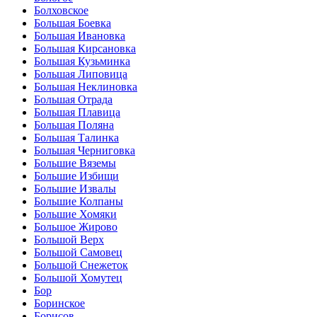
Болховское
Большая Боевка
Большая Ивановка
Большая Кирсановка
Большая Кузьминка
Большая Липовица
Большая Неклиновка
Большая Отрада
Большая Плавица
Большая Поляна
Большая Талинка
Большая Черниговка
Большие Вяземы
Большие Избищи
Большие Извалы
Большие Колпаны
Большие Хомяки
Большое Жирово
Большой Верх
Большой Самовец
Большой Снежеток
Большой Хомутец
Бор
Боринское
Борисов