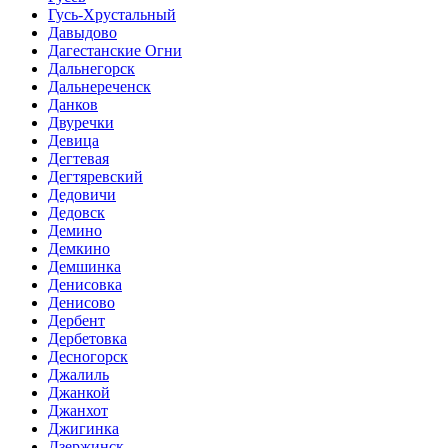
Гусь-Хрустальный
Давыдово
Дагестанские Огни
Дальнегорск
Дальнереченск
Данков
Двуречки
Девица
Дегтевая
Дегтяревский
Дедовичи
Дедовск
Демино
Демкино
Демшинка
Денисовка
Денисово
Дербент
Дербетовка
Десногорск
Джалиль
Джанкой
Джанхот
Джигинка
Дзержинск