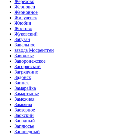
Жерехово
Жерновец
Жерновное
Жигулевск
Жлобин
Жостово
Жуковский
Забузан
Завальное
завода Мосрентген
Заволжье
Заворонежское
Загорянский
Загрядчино
Задонск
Заинск
Замарайка
Замартынье
Замежная
Замьяны
Заозерное
Заокский
Западный
Заплюсье
Заповедный