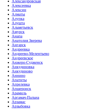
Александровская
Алексеевка
Алексин
Алматы
Алупка
Алушта
Альметьевск
Амурск
Анапа
Анатолия Зверева
Ангарск
Андреевка
Андреево-Мелентьево
Андреевское
Анжеро-Судженск
Анкудиновка
Анкудиново
Аннино
Апатиты
Апрелевка
Апшеронск
Арамиль
Аргамач-Пальна
Арзамас
Арзыбовка