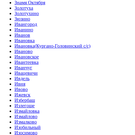
Знамя Октября
Золотуха
Золотухино
Зюзино
Ивангород
Иванино
Иванов
Ивановка
Ивановка(Кургано-Головинский с/с)
Иваново
Ивановское
Ивантеевка
Иванчуг
Ивацевичи
Ивдель
Ивня
Ивово
Ижевск
Избербаш
Излегоще
Измайловка
Измайлово
Измалково
Изобильный
Изосимово