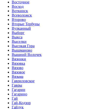
Восточное
Восход
Воткинск
Всеволожск
Второво
Вторые Тербуны
Вулканный
Выборг
Выкса
Выселки
Высокая Гора
Вышманово
Вышний Волочек
Вязники
Вязовка
Вязово
Вязовое
Вязьма
Гавриловское
Гавры
Гагарин
Гагарино
Гай
Гай-Кодзор
Гайдук