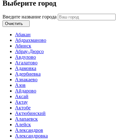
Выберите город
Введите название города
Очистить
Абакан
Абдрахманово
Абинск
Абрау-Дюрсо
Авдулово
Агалатово
Адамовка
Адербиевка
Азнакаево
Азов
Айдарово
Аксай
Актау
Актобе
Актюбинский
Алапаевск
Алейск
Александров
Александровка