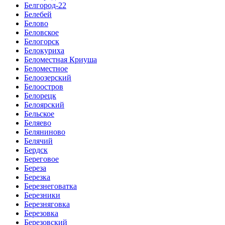
Белгород-22
Белебей
Белово
Беловское
Белогорск
Белокуриха
Беломестная Криуша
Беломестное
Белоозерский
Белоостров
Белорецк
Белоярский
Бельское
Беляево
Беляниново
Белячий
Бердск
Береговое
Береза
Березка
Березнеговатка
Березники
Березняговка
Березовка
Березовский