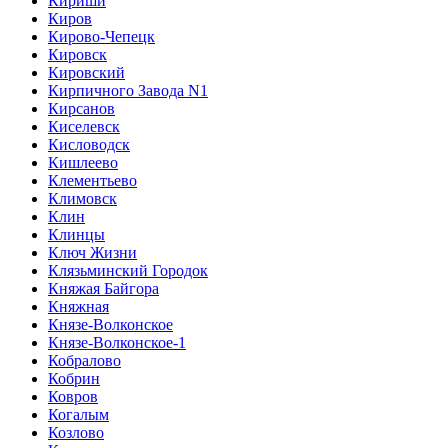
Кириши
Киров
Кирово-Чепецк
Кировск
Кировский
Кирпичного Завода N1
Кирсанов
Киселевск
Кисловодск
Кишлеево
Клементьево
Климовск
Клин
Клинцы
Ключ Жизни
Клязьминский Городок
Княжая Байгора
Княжная
Князе-Волконское
Князе-Волконское-1
Кобралово
Кобрин
Ковров
Когалым
Козлово