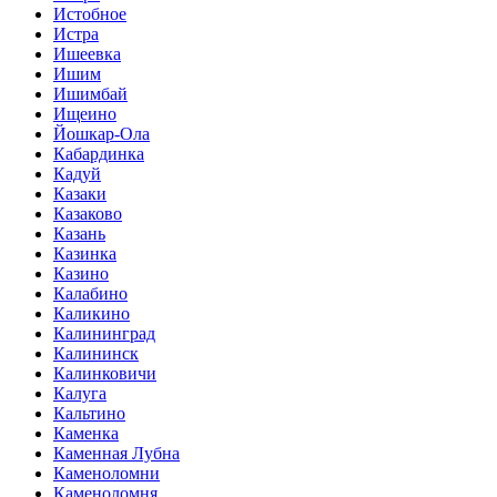
Истобное
Истра
Ишеевка
Ишим
Ишимбай
Ищеино
Йошкар-Ола
Кабардинка
Кадуй
Казаки
Казаково
Казань
Казинка
Казино
Калабино
Каликино
Калининград
Калининск
Калинковичи
Калуга
Кальтино
Каменка
Каменная Лубна
Каменоломни
Каменоломня