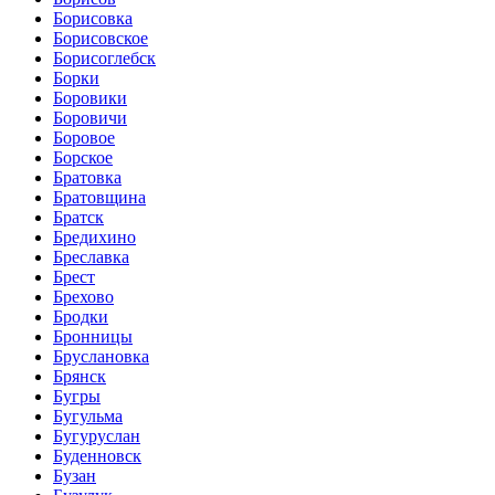
Борисовка
Борисовское
Борисоглебск
Борки
Боровики
Боровичи
Боровое
Борское
Братовка
Братовщина
Братск
Бредихино
Бреславка
Брест
Брехово
Бродки
Бронницы
Бруслановка
Брянск
Бугры
Бугульма
Бугуруслан
Буденновск
Бузан