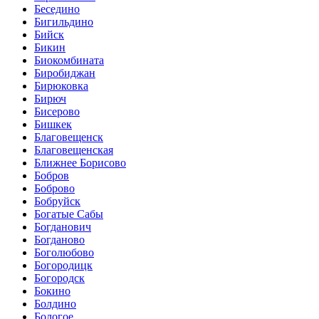
Беседино
Бигильдино
Бийск
Бикин
Биокомбината
Биробиджан
Бирюковка
Бирюч
Бисерово
Бишкек
Благовещенск
Благовещенская
Ближнее Борисово
Бобров
Боброво
Бобруйск
Богатые Сабы
Богданович
Богданово
Боголюбово
Богородицк
Богородск
Бокино
Болдино
Бологое