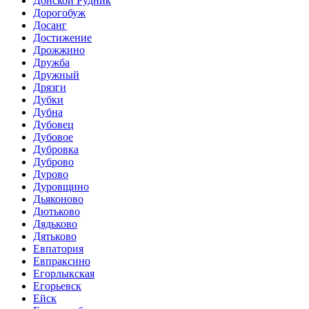
Донской Рудник
Дорогобуж
Досанг
Достижение
Дрожжино
Дружба
Дружный
Дрязги
Дубки
Дубна
Дубовец
Дубовое
Дубровка
Дуброво
Дурово
Дуровщино
Дьяконово
Дютьково
Дядьково
Дятьково
Евпатория
Евпраксино
Егорлыкская
Егорьевск
Ейск