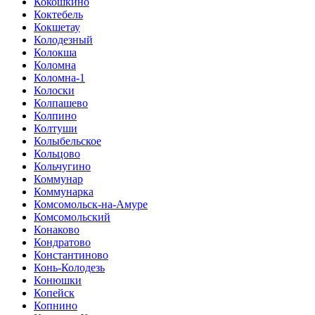
Кокошкино
Коктебель
Кокшетау
Колодезный
Колокша
Коломна
Коломна-1
Колоски
Колпашево
Колпино
Колтуши
Колыбельское
Кольцово
Кольчугино
Коммунар
Коммунарка
Комсомольск-на-Амуре
Комсомольский
Конаково
Кондратово
Константиново
Конь-Колодезь
Конюшки
Копейск
Копнино