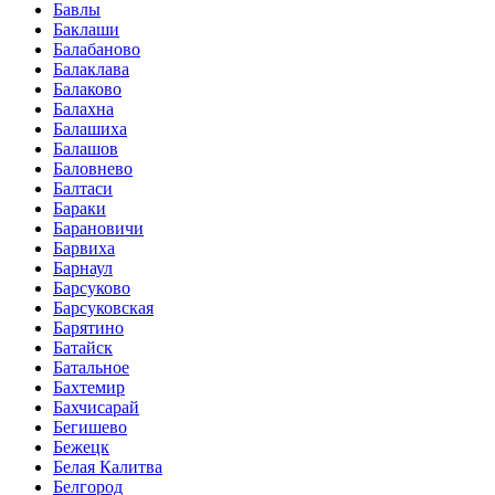
Бавлы
Баклаши
Балабаново
Балаклава
Балаково
Балахна
Балашиха
Балашов
Баловнево
Балтаси
Бараки
Барановичи
Барвиха
Барнаул
Барсуково
Барсуковская
Барятино
Батайск
Батальное
Бахтемир
Бахчисарай
Бегишево
Бежецк
Белая Калитва
Белгород