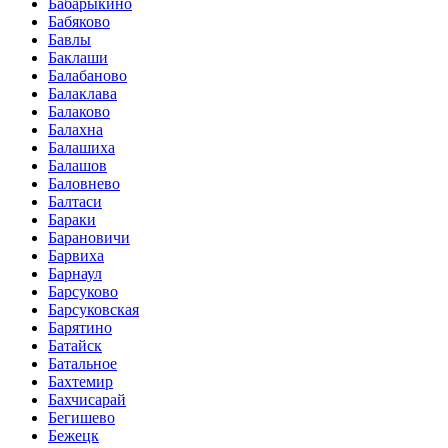
Бабарыкино
Бабяково
Бавлы
Баклаши
Балабаново
Балаклава
Балаково
Балахна
Балашиха
Балашов
Баловнево
Балтаси
Бараки
Барановичи
Барвиха
Барнаул
Барсуково
Барсуковская
Барятино
Батайск
Батальное
Бахтемир
Бахчисарай
Бегишево
Бежецк