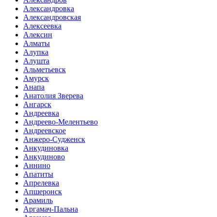
Александровка
Александровская
Алексеевка
Алексин
Алматы
Алупка
Алушта
Альметьевск
Амурск
Анапа
Анатолия Зверева
Ангарск
Андреевка
Андреево-Мелентьево
Андреевское
Анжеро-Судженск
Анкудиновка
Анкудиново
Аннино
Апатиты
Апрелевка
Апшеронск
Арамиль
Аргамач-Пальна