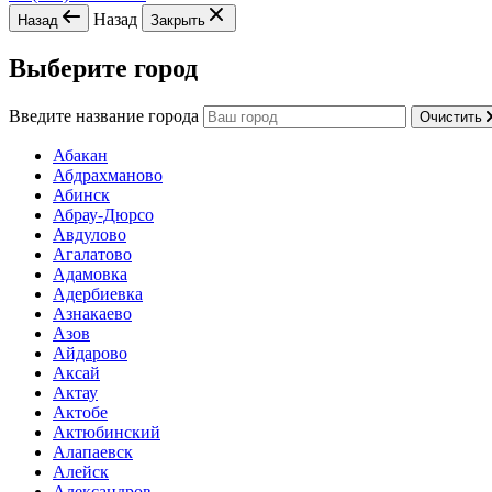
Назад
Назад
Закрыть
Выберите город
Введите название города
Очистить
Абакан
Абдрахманово
Абинск
Абрау-Дюрсо
Авдулово
Агалатово
Адамовка
Адербиевка
Азнакаево
Азов
Айдарово
Аксай
Актау
Актобе
Актюбинский
Алапаевск
Алейск
Александров