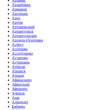
Арзамас
Арзыбовка
Армавир
Арсеньев
Арск
Артем
Артемовский
Архангельск
Архангельское
Архипо-Осиповка
Асбест
Асерхово
Ассадулаево
Астапово
Астрахань
Атбасар
Аткарск
Атырау
Афанасьево
Афипский
Афонино
Ачинск
Аша
Аэропорт
Бабаево