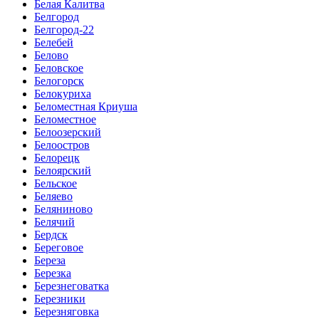
Белая Калитва
Белгород
Белгород-22
Белебей
Белово
Беловское
Белогорск
Белокуриха
Беломестная Криуша
Беломестное
Белоозерский
Белоостров
Белорецк
Белоярский
Бельское
Беляево
Беляниново
Белячий
Бердск
Береговое
Береза
Березка
Березнеговатка
Березники
Березняговка