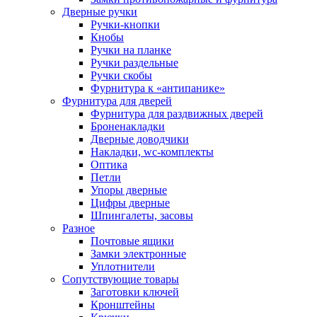
Дверные ручки
Ручки-кнопки
Кнобы
Ручки на планке
Ручки раздельные
Ручки скобы
Фурнитура к «антипанике»
Фурнитура для дверей
Фурнитура для раздвижных дверей
Броненакладки
Дверные доводчики
Накладки, wc-комплекты
Оптика
Петли
Упоры дверные
Цифры дверные
Шпингалеты, засовы
Разное
Почтовые ящики
Замки электронные
Уплотнители
Сопутствующие товары
Заготовки ключей
Кронштейны