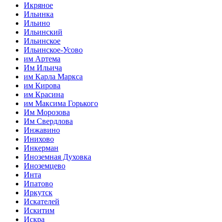
Икряное
Ильинка
Ильино
Ильинский
Ильинское
Ильинское-Усово
им Артема
Им Ильича
им Карла Маркса
им Кирова
им Красина
им Максима Горького
Им Морозова
Им Свердлова
Инжавино
Инихово
Инкерман
Иноземная Духовка
Иноземцево
Инта
Ипатово
Иркутск
Искателей
Искитим
Искра