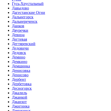
Гусь-Хрустальный
Давыдово
Дагестанские Огни
Дальнегорск
Дальнереченск
Данков
Двуречки
Девица
Дегтевая
Дегтяревский
Дедовичи
Дедовск
Демино
Демкино
Демшинка
Денисовка
Денисово
Дербент
Дербетовка
Десногорск
Джалиль
Джанкой
Джанхот
Джигинка
Дзержинск