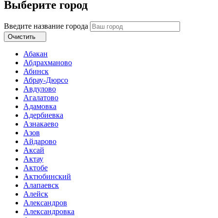
Выберите город
Введите название города
Очистить
Абакан
Абдрахманово
Абинск
Абрау-Дюрсо
Авдулово
Агалатово
Адамовка
Адербиевка
Азнакаево
Азов
Айдарово
Аксай
Актау
Актобе
Актюбинский
Алапаевск
Алейск
Александров
Александровка