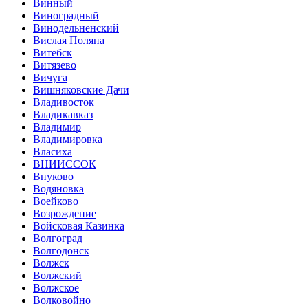
Винный
Виноградный
Винодельненский
Вислая Поляна
Витебск
Витязево
Вичуга
Вишняковские Дачи
Владивосток
Владикавказ
Владимир
Владимировка
Власиха
ВНИИССОК
Внуково
Водяновка
Воейково
Возрождение
Войсковая Казинка
Волгоград
Волгодонск
Волжск
Волжский
Волжское
Волковойно