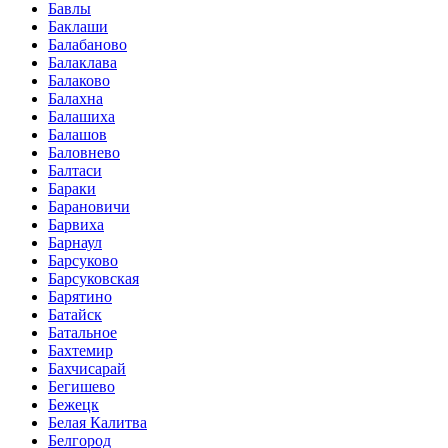
Бавлы
Баклаши
Балабаново
Балаклава
Балаково
Балахна
Балашиха
Балашов
Баловнево
Балтаси
Бараки
Барановичи
Барвиха
Барнаул
Барсуково
Барсуковская
Барятино
Батайск
Батальное
Бахтемир
Бахчисарай
Бегишево
Бежецк
Белая Калитва
Белгород