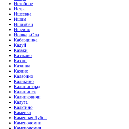
Истобное
Истра
Ишеевка
Ишим
Ишимбай
Ищеино
Йошкар-Ола
Кабардинка
Кадуй
Казаки
Казаково
Казань
Казинка
Казино
Калабино
Каликино
Калининград
Калининск
Калинковичи
Калуга
Кальтино
Каменка
Каменная Лубна
Каменоломни
Каменоломня