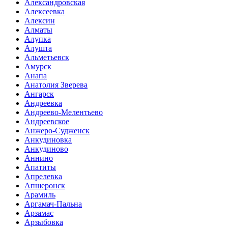
Александровская
Алексеевка
Алексин
Алматы
Алупка
Алушта
Альметьевск
Амурск
Анапа
Анатолия Зверева
Ангарск
Андреевка
Андреево-Мелентьево
Андреевское
Анжеро-Судженск
Анкудиновка
Анкудиново
Аннино
Апатиты
Апрелевка
Апшеронск
Арамиль
Аргамач-Пальна
Арзамас
Арзыбовка