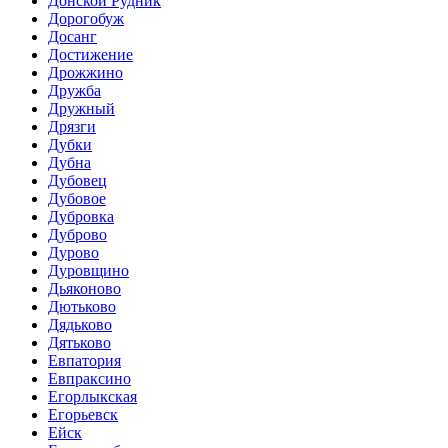
Донской Рудник
Дорогобуж
Досанг
Достижение
Дрожжино
Дружба
Дружный
Дрязги
Дубки
Дубна
Дубовец
Дубовое
Дубровка
Дуброво
Дурово
Дуровщино
Дьяконово
Дютьково
Дядьково
Дятьково
Евпатория
Евпраксино
Егорлыкская
Егорьевск
Ейск