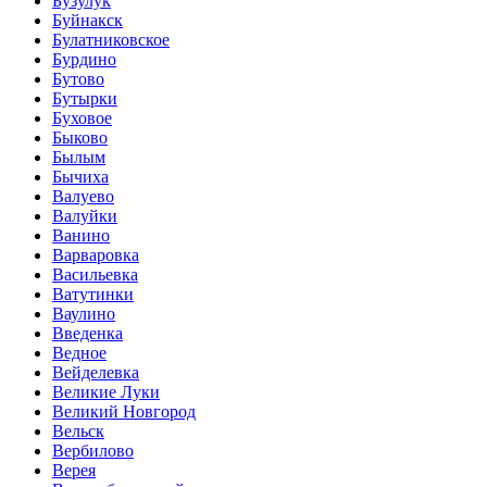
Бузулук
Буйнакск
Булатниковское
Бурдино
Бутово
Бутырки
Буховое
Быково
Былым
Бычиха
Валуево
Валуйки
Ванино
Варваровка
Васильевка
Ватутинки
Ваулино
Введенка
Ведное
Вейделевка
Великие Луки
Великий Новгород
Вельск
Вербилово
Верея