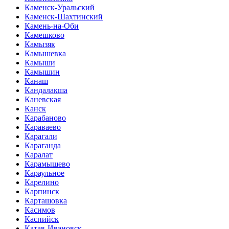
Каменск-Уральский
Каменск-Шахтинский
Камень-на-Оби
Камешково
Камызяк
Камышевка
Камыши
Камышин
Канаш
Кандалакша
Каневская
Канск
Карабаново
Караваево
Карагали
Караганда
Каралат
Карамышево
Караульное
Карелино
Карпинск
Карташовка
Касимов
Каспийск
Катав-Ивановск