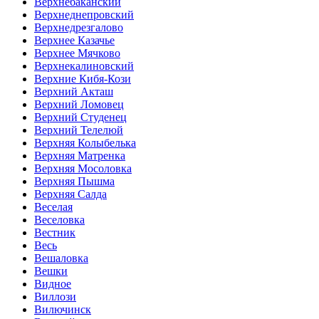
Верхнебаканский
Верхнеднепровский
Верхнедрезгалово
Верхнее Казачье
Верхнее Мячково
Верхнекалиновский
Верхние Кибя-Кози
Верхний Акташ
Верхний Ломовец
Верхний Студенец
Верхний Телелюй
Верхняя Колыбелька
Верхняя Матренка
Верхняя Мосоловка
Верхняя Пышма
Верхняя Салда
Веселая
Веселовка
Вестник
Весь
Вешаловка
Вешки
Видное
Виллози
Вилючинск