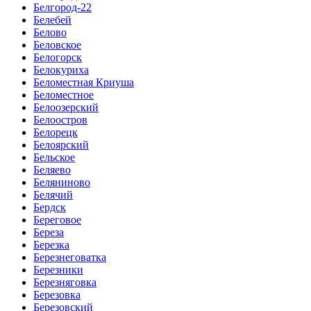
Белгород-22
Белебей
Белово
Беловское
Белогорск
Белокуриха
Беломестная Криуша
Беломестное
Белоозерский
Белоостров
Белорецк
Белоярский
Бельское
Беляево
Беляниново
Белячий
Бердск
Береговое
Береза
Березка
Березнеговатка
Березники
Березняговка
Березовка
Березовский