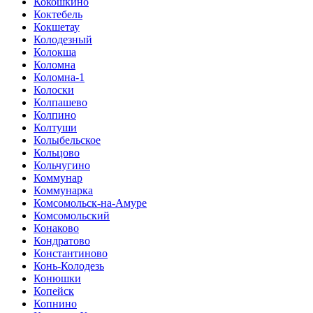
Кокошкино
Коктебель
Кокшетау
Колодезный
Колокша
Коломна
Коломна-1
Колоски
Колпашево
Колпино
Колтуши
Колыбельское
Кольцово
Кольчугино
Коммунар
Коммунарка
Комсомольск-на-Амуре
Комсомольский
Конаково
Кондратово
Константиново
Конь-Колодезь
Конюшки
Копейск
Копнино