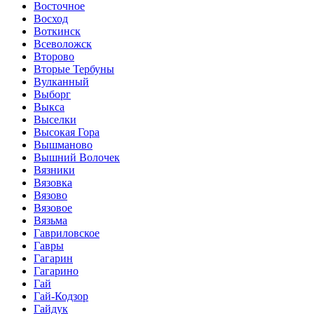
Восточное
Восход
Воткинск
Всеволожск
Второво
Вторые Тербуны
Вулканный
Выборг
Выкса
Выселки
Высокая Гора
Вышманово
Вышний Волочек
Вязники
Вязовка
Вязово
Вязовое
Вязьма
Гавриловское
Гавры
Гагарин
Гагарино
Гай
Гай-Кодзор
Гайдук