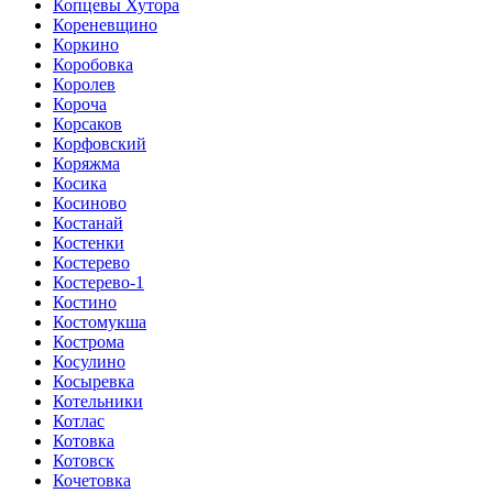
Копцевы Хутора
Кореневщино
Коркино
Коробовка
Королев
Короча
Корсаков
Корфовский
Коряжма
Косика
Косиново
Костанай
Костенки
Костерево
Костерево-1
Костино
Костомукша
Кострома
Косулино
Косыревка
Котельники
Котлас
Котовка
Котовск
Кочетовка