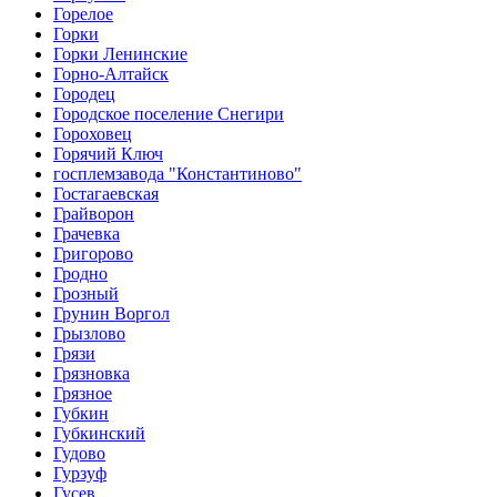
Горелое
Горки
Горки Ленинские
Горно-Алтайск
Городец
Городское поселение Снегири
Гороховец
Горячий Ключ
госплемзавода "Константиново"
Гостагаевская
Грайворон
Грачевка
Григорово
Гродно
Грозный
Грунин Воргол
Грызлово
Грязи
Грязновка
Грязное
Губкин
Губкинский
Гудово
Гурзуф
Гусев