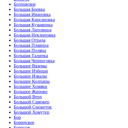
Болховское
Большая Боевка
Большая Ивановка
Большая Кирсановка
Большая Кузьминка
Большая Липовица
Большая Неклиновка
Большая Отрада
Большая Плавица
Большая Поляна
Большая Талинка
Большая Черниговка
Большие Вяземы
Большие Избищи
Большие Извалы
Большие Колпаны
Большие Хомяки
Большое Жирово
Большой Верх
Большой Самовец
Большой Снежеток
Большой Хомутец
Бор
Боринское
Борисов