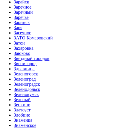
Зарайск
Заречное
Заречный
Заречье
Заринск
Заря
Засечное
ЗАТО Комаровский
Затон
Захаровка
Заюково
Звездный городок
Звенигород
Здравница
Зеленогорск
Зеленоград
Зеленоградск
Зеленодольск
Зеленокумск
Зеленый
Зенкино
Златоуст
Злобино
Знаменка
Знаменское