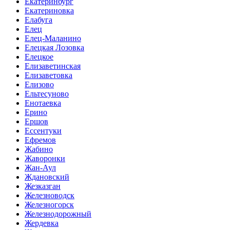
Екатеринбург
Екатериновка
Елабуга
Елец
Елец-Маланино
Елецкая Лозовка
Елецкое
Елизаветинская
Елизаветовка
Елизово
Ельтесуново
Енотаевка
Ерино
Ершов
Ессентуки
Ефремов
Жабино
Жаворонки
Жан-Аул
Ждановский
Жезказган
Железноводск
Железногорск
Железнодорожный
Жердевка