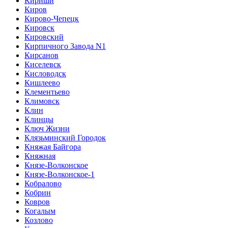
Кириши
Киров
Кирово-Чепецк
Кировск
Кировский
Кирпичного Завода N1
Кирсанов
Киселевск
Кисловодск
Кишлеево
Клементьево
Климовск
Клин
Клинцы
Ключ Жизни
Клязьминский Городок
Княжая Байгора
Княжная
Князе-Волконское
Князе-Волконское-1
Кобралово
Кобрин
Ковров
Когалым
Козлово