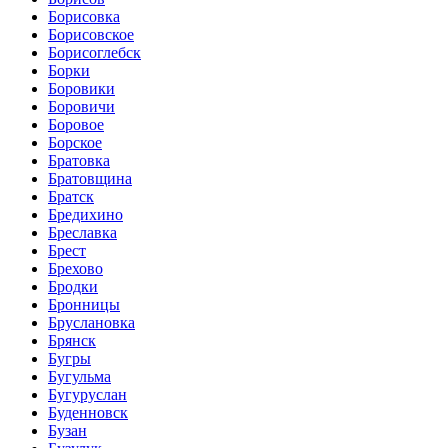
Борисовка
Борисовское
Борисоглебск
Борки
Боровики
Боровичи
Боровое
Борское
Братовка
Братовщина
Братск
Бредихино
Бреславка
Брест
Брехово
Бродки
Бронницы
Бруслановка
Брянск
Бугры
Бугульма
Бугуруслан
Буденновск
Бузан