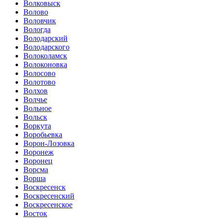
Волковыск
Волово
Воловчик
Вологда
Володарский
Володарского
Волоколамск
Волоконовка
Волосово
Волотово
Волхов
Волчье
Вольное
Вольск
Воркута
Воробьевка
Ворон-Лозовка
Воронеж
Воронец
Ворсма
Ворша
Воскресенск
Воскресенский
Воскресенское
Восток