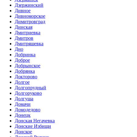
Дзержинский
Дивное
Дивноморское
Димитровград
Динская
Дмитриевка
Дмитров
Дмитряшевка
Дно
Добринка
Доброе
Добрынское
Добрянка
Докторово
Долгое
Долгопрудный
Долгоруково
Долгуша
Домачи
Домодедово
Донецк
Донская Негачевка
Донские Избищи
Донское