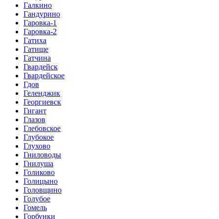
Галкино
Гандурино
Гаровка-1
Гаровка-2
Гатиха
Гатище
Гатчина
Гвардейск
Гвардейское
Гдов
Геленджик
Георгиевск
Гигант
Глазов
Глебовское
Глубокое
Глухово
Гниловоды
Гнилуша
Голиково
Голицыно
Головщино
Голубое
Гомель
Горбунки