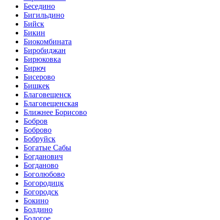
Беседино
Бигильдино
Бийск
Бикин
Биокомбината
Биробиджан
Бирюковка
Бирюч
Бисерово
Бишкек
Благовещенск
Благовещенская
Ближнее Борисово
Бобров
Боброво
Бобруйск
Богатые Сабы
Богданович
Богданово
Боголюбово
Богородицк
Богородск
Бокино
Болдино
Бологое