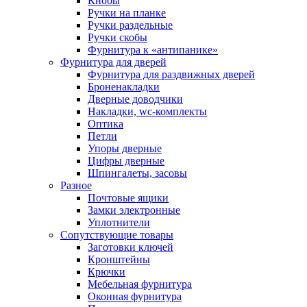
Кнобы
Ручки на планке
Ручки раздельные
Ручки скобы
Фурнитура к «антипанике»
Фурнитура для дверей
Фурнитура для раздвижных дверей
Броненакладки
Дверные доводчики
Накладки, wc-комплекты
Оптика
Петли
Упоры дверные
Цифры дверные
Шпингалеты, засовы
Разное
Почтовые ящики
Замки электронные
Уплотнители
Сопутствующие товары
Заготовки ключей
Кронштейны
Крючки
Мебельная фурнитура
Оконная фурнитура