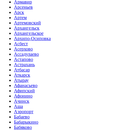
Армавир
Арсеньев
Арск
Артем
Артемовский
Архангельск
Архангельское
Архипо-Осиповка
Асбест
Асерхово
Ассадулаево
Астапово
Астрахань
Атбасар
Аткарск
Атырау
Афанасьево
Афипский
Афонино
Ачинск
Аша
Аэропорт
Бабаево
Бабарыкино
Бабяково