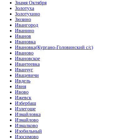
Знамя Октября
Золотуха
Золотухино
Зюзино
Ивангород
Иванино
Иванов
Ивановка
Ивановка(Кургано-Головинский с/с)
Иваново
Ивановское
Ивантеевка
Иванчуг
Ивацевичи
Ивдель
Ивня
Ивово
Ижевск
Избербаш
Излегоще
Измайловка
Измайлово
Измалково
Изобильный
Изосимово