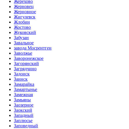
Жерехово
Жерновец
Жерновное
Жигулевск
Жлобин
Жостово
Жуковский
Забузан
Завальное
завода Мосрентген
Заволжье
Заворонежское
Загорянский
Загрядчино
Задонск
Заинск
Замарайка
Замартынье
Замежная
Замьяны
Заозерное
Заокский
Западный
Заплюсье
Заповедный