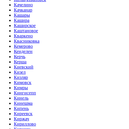
Качелино
Качканар
Кашары
Кашира
Каширское
Каштановое
Кваркено
Квасниковка
Кемерово
Кенделен
Керчь
Керша
Киевский
Кизел
Кизляр
Кимовск
Кимры
Кингисепп
Кинель
Кинешма
Кипень
Киреевск
Киржач
Кириллово