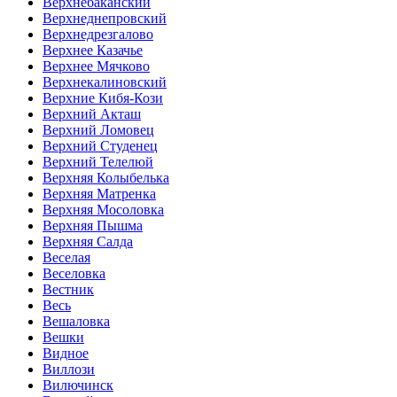
Верхнебаканский
Верхнеднепровский
Верхнедрезгалово
Верхнее Казачье
Верхнее Мячково
Верхнекалиновский
Верхние Кибя-Кози
Верхний Акташ
Верхний Ломовец
Верхний Студенец
Верхний Телелюй
Верхняя Колыбелька
Верхняя Матренка
Верхняя Мосоловка
Верхняя Пышма
Верхняя Салда
Веселая
Веселовка
Вестник
Весь
Вешаловка
Вешки
Видное
Виллози
Вилючинск