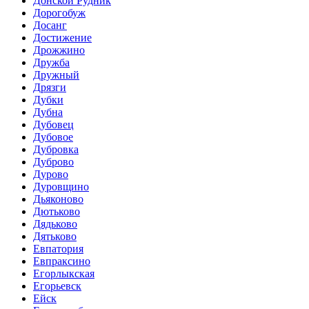
Донской Рудник
Дорогобуж
Досанг
Достижение
Дрожжино
Дружба
Дружный
Дрязги
Дубки
Дубна
Дубовец
Дубовое
Дубровка
Дуброво
Дурово
Дуровщино
Дьяконово
Дютьково
Дядьково
Дятьково
Евпатория
Евпраксино
Егорлыкская
Егорьевск
Ейск