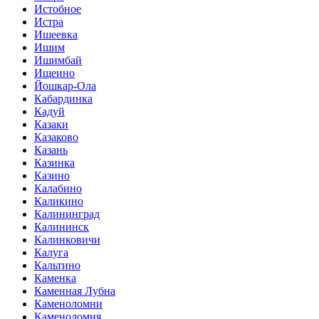
Истобное
Истра
Ишеевка
Ишим
Ишимбай
Ищеино
Йошкар-Ола
Кабардинка
Кадуй
Казаки
Казаково
Казань
Казинка
Казино
Калабино
Каликино
Калининград
Калининск
Калинковичи
Калуга
Кальтино
Каменка
Каменная Лубна
Каменоломни
Каменоломня