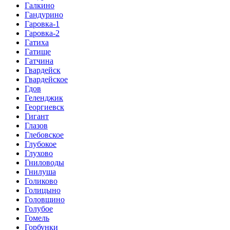
Галкино
Гандурино
Гаровка-1
Гаровка-2
Гатиха
Гатище
Гатчина
Гвардейск
Гвардейское
Гдов
Геленджик
Георгиевск
Гигант
Глазов
Глебовское
Глубокое
Глухово
Гниловоды
Гнилуша
Голиково
Голицыно
Головщино
Голубое
Гомель
Горбунки