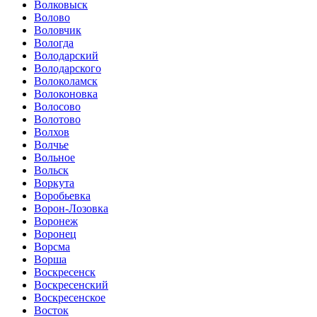
Волковыск
Волово
Воловчик
Вологда
Володарский
Володарского
Волоколамск
Волоконовка
Волосово
Волотово
Волхов
Волчье
Вольное
Вольск
Воркута
Воробьевка
Ворон-Лозовка
Воронеж
Воронец
Ворсма
Ворша
Воскресенск
Воскресенский
Воскресенское
Восток