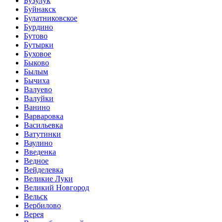
Бузулук
Буйнакск
Булатниковское
Бурдино
Бутово
Бутырки
Буховое
Быково
Былым
Бычиха
Валуево
Валуйки
Ванино
Варваровка
Васильевка
Ватутинки
Ваулино
Введенка
Ведное
Вейделевка
Великие Луки
Великий Новгород
Вельск
Вербилово
Верея