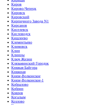
Кириши
Киров
Кирово-Чепецк
Кировск
Кировский
Кирпичного Завода N1
Кирсанов
Киселевск
Кисловодск
Кишлеево
Клементьево
Климовск
Клин
Клинцы
Ключ Жизни
Клязьминский Городок
Княжая Байгора
Княжная
Князе-Волконское
Князе-Волконское-1
Кобралово
Кобрин
Ковров
Когалым
Козлово