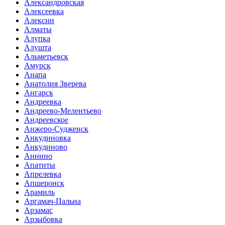
Александровская
Алексеевка
Алексин
Алматы
Алупка
Алушта
Альметьевск
Амурск
Анапа
Анатолия Зверева
Ангарск
Андреевка
Андреево-Мелентьево
Андреевское
Анжеро-Судженск
Анкудиновка
Анкудиново
Аннино
Апатиты
Апрелевка
Апшеронск
Арамиль
Аргамач-Пальна
Арзамас
Арзыбовка