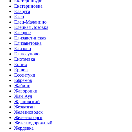
Екатеринбург
Екатериновка
Елабуга
Елец
Елец-Маланино
Елецкая Лозовка
Елецкое
Елизаветинская
Елизаветовка
Елизово
Ельтесуново
Енотаевка
Ерино
Ершов
Ессентуки
Ефремов
Жабино
Жаворонки
Жан-Аул
Ждановский
Жезказган
Железноводск
Железногорск
Железнодорожный
Жердевка