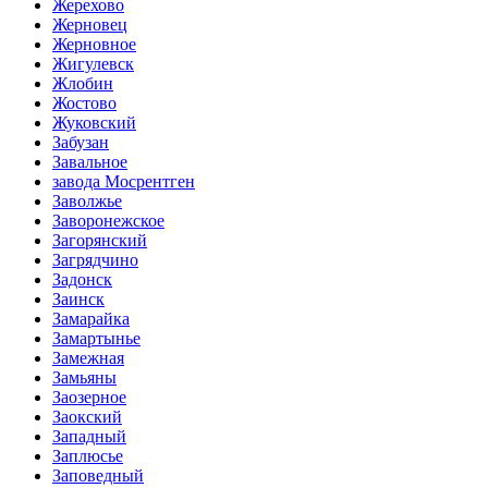
Жерехово
Жерновец
Жерновное
Жигулевск
Жлобин
Жостово
Жуковский
Забузан
Завальное
завода Мосрентген
Заволжье
Заворонежское
Загорянский
Загрядчино
Задонск
Заинск
Замарайка
Замартынье
Замежная
Замьяны
Заозерное
Заокский
Западный
Заплюсье
Заповедный