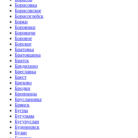
Борисовка
Борисовское
Борисоглебск
Борки
Боровики
Боровичи
Боровое
Борское
Братовка
Братовщина
Братск
Бредихино
Бреславка
Брест
Брехово
Бродки
Бронницы
Бруслановка
Брянск
Бугры
Бугульма
Бугуруслан
Буденновск
Бузан