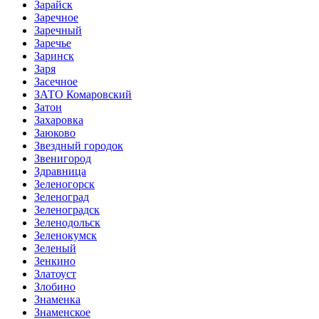
Зарайск
Заречное
Заречный
Заречье
Заринск
Заря
Засечное
ЗАТО Комаровский
Затон
Захаровка
Заюково
Звездный городок
Звенигород
Здравница
Зеленогорск
Зеленоград
Зеленоградск
Зеленодольск
Зеленокумск
Зеленый
Зенкино
Златоуст
Злобино
Знаменка
Знаменское