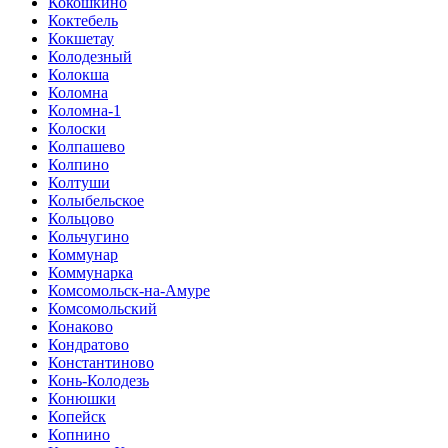
Кокошкино
Коктебель
Кокшетау
Колодезный
Колокша
Коломна
Коломна-1
Колоски
Колпашево
Колпино
Колтуши
Колыбельское
Кольцово
Кольчугино
Коммунар
Коммунарка
Комсомольск-на-Амуре
Комсомольский
Конаково
Кондратово
Константиново
Конь-Колодезь
Конюшки
Копейск
Копнино