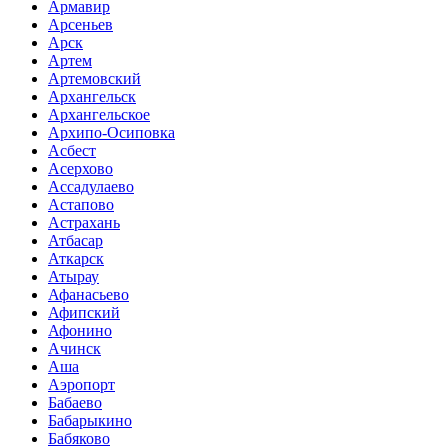
Армавир
Арсеньев
Арск
Артем
Артемовский
Архангельск
Архангельское
Архипо-Осиповка
Асбест
Асерхово
Ассадулаево
Астапово
Астрахань
Атбасар
Аткарск
Атырау
Афанасьево
Афипский
Афонино
Ачинск
Аша
Аэропорт
Бабаево
Бабарыкино
Бабяково