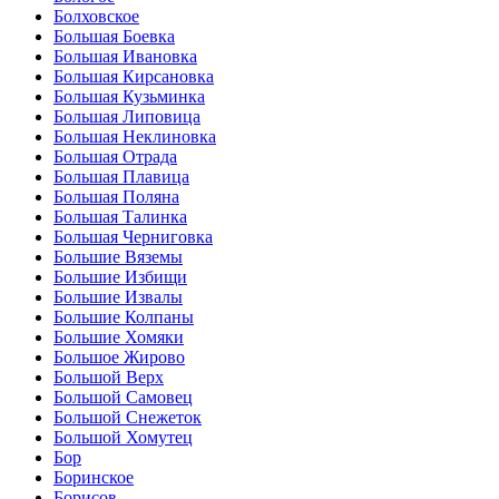
Болховское
Большая Боевка
Большая Ивановка
Большая Кирсановка
Большая Кузьминка
Большая Липовица
Большая Неклиновка
Большая Отрада
Большая Плавица
Большая Поляна
Большая Талинка
Большая Черниговка
Большие Вяземы
Большие Избищи
Большие Извалы
Большие Колпаны
Большие Хомяки
Большое Жирово
Большой Верх
Большой Самовец
Большой Снежеток
Большой Хомутец
Бор
Боринское
Борисов