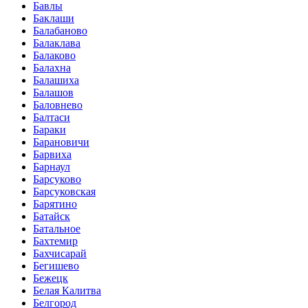
Бавлы
Баклаши
Балабаново
Балаклава
Балаково
Балахна
Балашиха
Балашов
Баловнево
Балтаси
Бараки
Барановичи
Барвиха
Барнаул
Барсуково
Барсуковская
Барятино
Батайск
Батальное
Бахтемир
Бахчисарай
Бегишево
Бежецк
Белая Калитва
Белгород