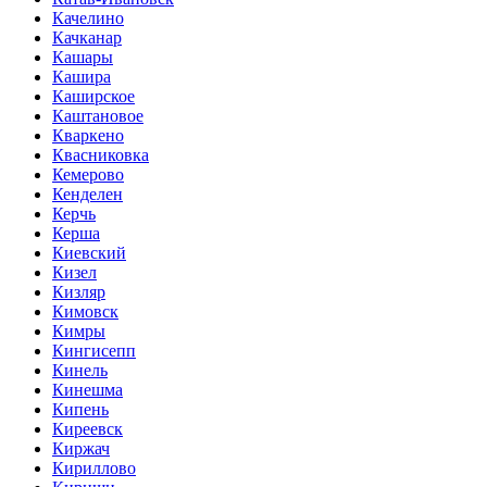
Качелино
Качканар
Кашары
Кашира
Каширское
Каштановое
Кваркено
Квасниковка
Кемерово
Кенделен
Керчь
Керша
Киевский
Кизел
Кизляр
Кимовск
Кимры
Кингисепп
Кинель
Кинешма
Кипень
Киреевск
Киржач
Кириллово