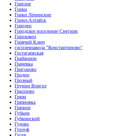
Горелое
Горки
Горки Ленинские
Горно-Алтайск
Городец
Городское поселение Снегири
Гороховец
Горячий Ключ
госплемзавода "Константиново"
Гостагаевская
Грайворон
Грачевка
Григорово
Гродно
Грозный
Грунин Воргол
Грызлово
Грязи
Грязновка
Грязное
Губкин
Губкинский
Гудово
Гурзуф
Гусев