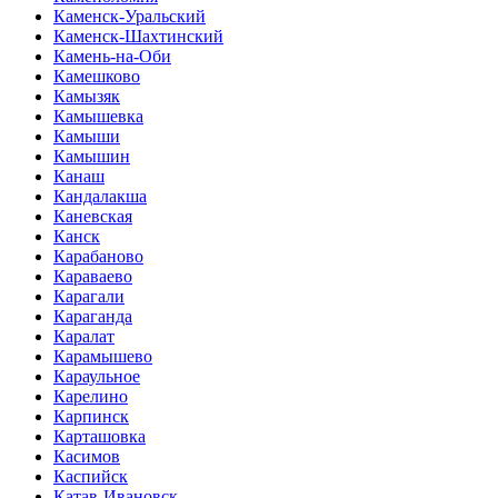
Каменск-Уральский
Каменск-Шахтинский
Камень-на-Оби
Камешково
Камызяк
Камышевка
Камыши
Камышин
Канаш
Кандалакша
Каневская
Канск
Карабаново
Караваево
Карагали
Караганда
Каралат
Карамышево
Караульное
Карелино
Карпинск
Карташовка
Касимов
Каспийск
Катав-Ивановск