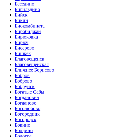
Беседино
Бигильдино
Бийск
Бикин
Биокомбината
Биробиджан
Бирюковка
Бирюч
Бисерово
Бишкек
Благовещенск
Благовещенская
Ближнее Борисово
Бобров
Боброво
Бобруйск
Богатые Сабы
Богданович
Богданово
Боголюбово
Богородицк
Богородск
Бокино
Болдино
Бологое