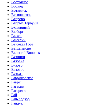
Восточное
Восход
Воткинск
Всеволожск
Второво
Вторые Тербуны
Вулканный
Выборг
Выкса
Выселки
Высокая Гора
Вышманово
Вышний Волочек
Вязники
Вязовка
Вязово
Вязовое
Вязьма
Гавриловское
Гавры
Гагарин
Гагарино
Гай
Гай-Кодзор
Гайдук