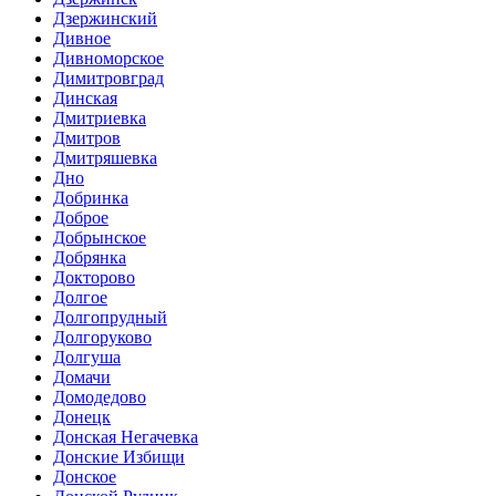
Дзержинский
Дивное
Дивноморское
Димитровград
Динская
Дмитриевка
Дмитров
Дмитряшевка
Дно
Добринка
Доброе
Добрынское
Добрянка
Докторово
Долгое
Долгопрудный
Долгоруково
Долгуша
Домачи
Домодедово
Донецк
Донская Негачевка
Донские Избищи
Донское