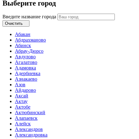
Выберите город
Введите название города
Очистить
Абакан
Абдрахманово
Абинск
Абрау-Дюрсо
Авдулово
Агалатово
Адамовка
Адербиевка
Азнакаево
Азов
Айдарово
Аксай
Актау
Актобе
Актюбинский
Алапаевск
Алейск
Александров
Александровка