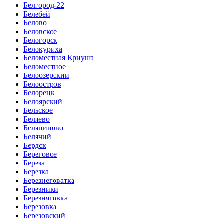
Белгород-22
Белебей
Белово
Беловское
Белогорск
Белокуриха
Беломестная Криуша
Беломестное
Белоозерский
Белоостров
Белорецк
Белоярский
Бельское
Беляево
Беляниново
Белячий
Бердск
Береговое
Береза
Березка
Березнеговатка
Березники
Березняговка
Березовка
Березовский