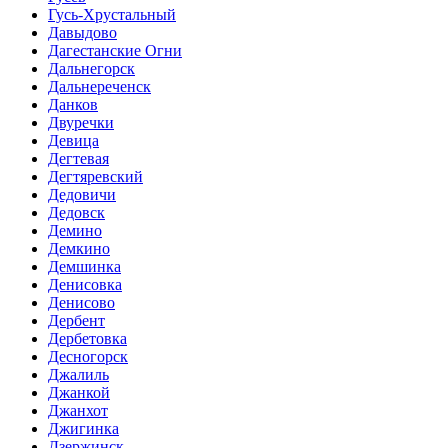
Гусь-Хрустальный
Давыдово
Дагестанские Огни
Дальнегорск
Дальнереченск
Данков
Двуречки
Девица
Дегтевая
Дегтяревский
Дедовичи
Дедовск
Демино
Демкино
Демшинка
Денисовка
Денисово
Дербент
Дербетовка
Десногорск
Джалиль
Джанкой
Джанхот
Джигинка
Дзержинск