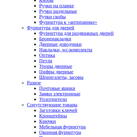
Кнобы
Ручки на планке
Ручки раздельные
Ручки скобы
Фурнитура к «антипанике»
Фурнитура для дверей
Фурнитура для раздвижных дверей
Броненакладки
Дверные доводчики
Накладки, wc-комплекты
Оптика
Петли
Упоры дверные
Цифры дверные
Шпингалеты, засовы
Разное
Почтовые ящики
Замки электронные
Уплотнители
Сопутствующие товары
Заготовки ключей
Кронштейны
Крючки
Мебельная фурнитура
Оконная фурнитура