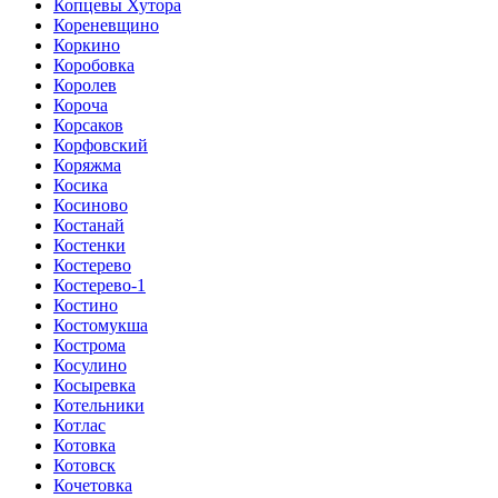
Копцевы Хутора
Кореневщино
Коркино
Коробовка
Королев
Короча
Корсаков
Корфовский
Коряжма
Косика
Косиново
Костанай
Костенки
Костерево
Костерево-1
Костино
Костомукша
Кострома
Косулино
Косыревка
Котельники
Котлас
Котовка
Котовск
Кочетовка