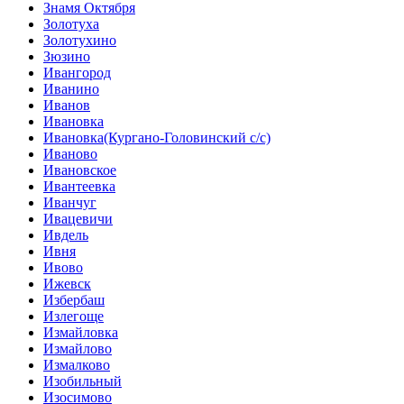
Знамя Октября
Золотуха
Золотухино
Зюзино
Ивангород
Иванино
Иванов
Ивановка
Ивановка(Кургано-Головинский с/с)
Иваново
Ивановское
Ивантеевка
Иванчуг
Ивацевичи
Ивдель
Ивня
Ивово
Ижевск
Избербаш
Излегоще
Измайловка
Измайлово
Измалково
Изобильный
Изосимово