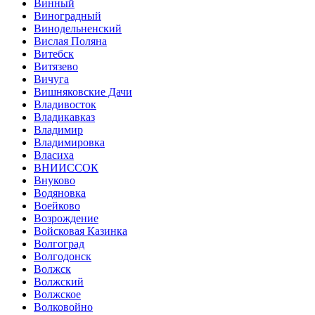
Винный
Виноградный
Винодельненский
Вислая Поляна
Витебск
Витязево
Вичуга
Вишняковские Дачи
Владивосток
Владикавказ
Владимир
Владимировка
Власиха
ВНИИССОК
Внуково
Водяновка
Воейково
Возрождение
Войсковая Казинка
Волгоград
Волгодонск
Волжск
Волжский
Волжское
Волковойно