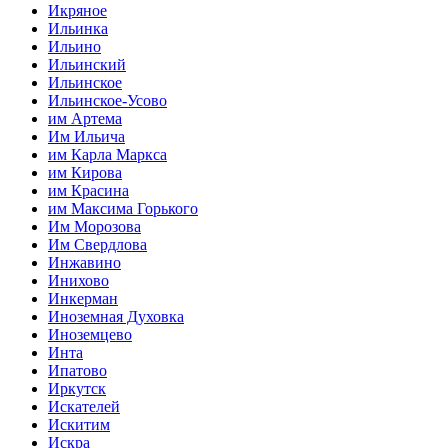
Икряное
Ильинка
Ильино
Ильинский
Ильинское
Ильинское-Усово
им Артема
Им Ильича
им Карла Маркса
им Кирова
им Красина
им Максима Горького
Им Морозова
Им Свердлова
Инжавино
Инихово
Инкерман
Иноземная Духовка
Иноземцево
Инта
Ипатово
Иркутск
Искателей
Искитим
Искра