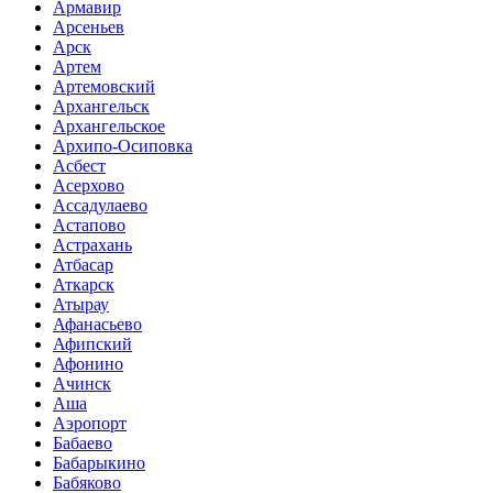
Армавир
Арсеньев
Арск
Артем
Артемовский
Архангельск
Архангельское
Архипо-Осиповка
Асбест
Асерхово
Ассадулаево
Астапово
Астрахань
Атбасар
Аткарск
Атырау
Афанасьево
Афипский
Афонино
Ачинск
Аша
Аэропорт
Бабаево
Бабарыкино
Бабяково