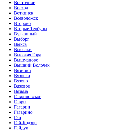
Восточное
Восход
Воткинск
Всеволожск
Второво
Вторые Тербуны
Вулканный
Выборг
Выкса
Выселки
Высокая Гора
Вышманово
Вышний Волочек
Вязники
Вязовка
Вязово
Вязовое
Вязьма
Гавриловское
Гавры
Гагарин
Гагарино
Гай
Гай-Кодзор
Гайдук