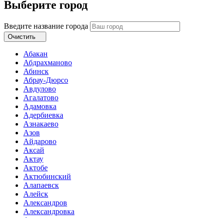
Выберите город
Введите название города
Очистить
Абакан
Абдрахманово
Абинск
Абрау-Дюрсо
Авдулово
Агалатово
Адамовка
Адербиевка
Азнакаево
Азов
Айдарово
Аксай
Актау
Актобе
Актюбинский
Алапаевск
Алейск
Александров
Александровка