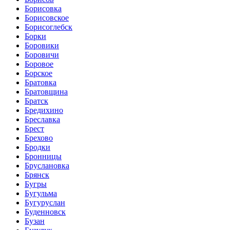
Борисовка
Борисовское
Борисоглебск
Борки
Боровики
Боровичи
Боровое
Борское
Братовка
Братовщина
Братск
Бредихино
Бреславка
Брест
Брехово
Бродки
Бронницы
Бруслановка
Брянск
Бугры
Бугульма
Бугуруслан
Буденновск
Бузан