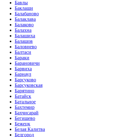
Бавлы
Баклаши
Балабаново
Балаклава
Балаково
Балахна
Балашиха
Балашов
Баловнево
Балтаси
Бараки
Барановичи
Барвиха
Барнаул
Барсуково
Барсуковская
Барятино
Батайск
Батальное
Бахтемир
Бахчисарай
Бегишево
Бежецк
Белая Калитва
Белгород