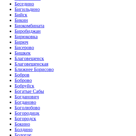
Беседино
Бигильдино
Бийск
Бикин
Биокомбината
Биробиджан
Бирюковка
Бирюч
Бисерово
Бишкек
Благовещенск
Благовещенская
Ближнее Борисово
Бобров
Боброво
Бобруйск
Богатые Сабы
Богданович
Богданово
Боголюбово
Богородицк
Богородск
Бокино
Болдино
Бологое