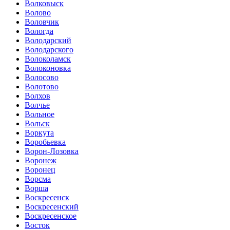
Волковыск
Волово
Воловчик
Вологда
Володарский
Володарского
Волоколамск
Волоконовка
Волосово
Волотово
Волхов
Волчье
Вольное
Вольск
Воркута
Воробьевка
Ворон-Лозовка
Воронеж
Воронец
Ворсма
Ворша
Воскресенск
Воскресенский
Воскресенское
Восток