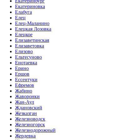
Екатеринбург
Екатериновка
Елабуга
Елец
Елец-Маланино
Елецкая Лозовка
Елецкое
Елизаветинская
Елизаветовка
Елизово
Ельтесуново
Енотаевка
Ерино
Ершов
Ессентуки
Ефремов
Жабино
Жаворонки
Жан-Аул
Ждановский
Жезказган
Железноводск
Железногорск
Железнодорожный
Жердевка