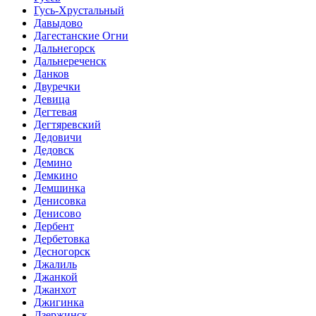
Гусь-Хрустальный
Давыдово
Дагестанские Огни
Дальнегорск
Дальнереченск
Данков
Двуречки
Девица
Дегтевая
Дегтяревский
Дедовичи
Дедовск
Демино
Демкино
Демшинка
Денисовка
Денисово
Дербент
Дербетовка
Десногорск
Джалиль
Джанкой
Джанхот
Джигинка
Дзержинск