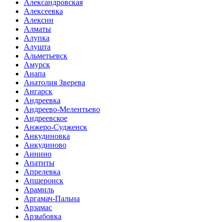
Александровская
Алексеевка
Алексин
Алматы
Алупка
Алушта
Альметьевск
Амурск
Анапа
Анатолия Зверева
Ангарск
Андреевка
Андреево-Мелентьево
Андреевское
Анжеро-Судженск
Анкудиновка
Анкудиново
Аннино
Апатиты
Апрелевка
Апшеронск
Арамиль
Аргамач-Пальна
Арзамас
Арзыбовка