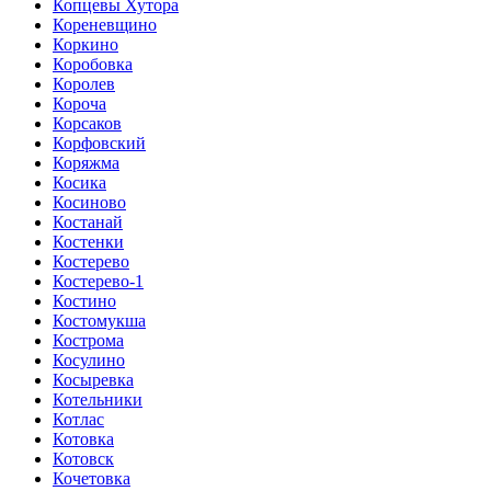
Копцевы Хутора
Кореневщино
Коркино
Коробовка
Королев
Короча
Корсаков
Корфовский
Коряжма
Косика
Косиново
Костанай
Костенки
Костерево
Костерево-1
Костино
Костомукша
Кострома
Косулино
Косыревка
Котельники
Котлас
Котовка
Котовск
Кочетовка