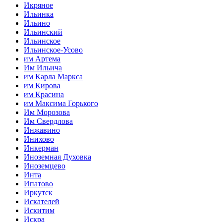
Икряное
Ильинка
Ильино
Ильинский
Ильинское
Ильинское-Усово
им Артема
Им Ильича
им Карла Маркса
им Кирова
им Красина
им Максима Горького
Им Морозова
Им Свердлова
Инжавино
Инихово
Инкерман
Иноземная Духовка
Иноземцево
Инта
Ипатово
Иркутск
Искателей
Искитим
Искра