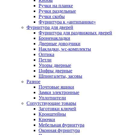
Кнобы
Ручки на планке
Ручки раздельные
Ручки скобы
Фурнитура к «антипанике»
Фурнитура для дверей
Фурнитура для раздвижных дверей
Броненакладки
Дверные доводчики
Накладки, wc-комплекты
Оптика
Петли
Упоры дверные
Цифры дверные
Шпингалеты, засовы
Разное
Почтовые ящики
Замки электронные
Уплотнители
Сопутствующие товары
Заготовки ключей
Кронштейны
Крючки
Мебельная фурнитура
Оконная фурнитура