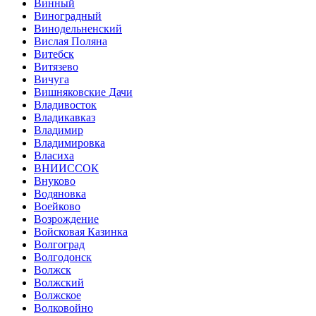
Винный
Виноградный
Винодельненский
Вислая Поляна
Витебск
Витязево
Вичуга
Вишняковские Дачи
Владивосток
Владикавказ
Владимир
Владимировка
Власиха
ВНИИССОК
Внуково
Водяновка
Воейково
Возрождение
Войсковая Казинка
Волгоград
Волгодонск
Волжск
Волжский
Волжское
Волковойно