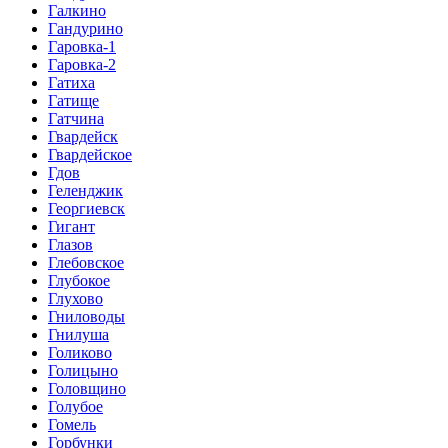
Галкино
Гандурино
Гаровка-1
Гаровка-2
Гатиха
Гатище
Гатчина
Гвардейск
Гвардейское
Гдов
Геленджик
Георгиевск
Гигант
Глазов
Глебовское
Глубокое
Глухово
Гниловоды
Гнилуша
Голиково
Голицыно
Головщино
Голубое
Гомель
Горбунки