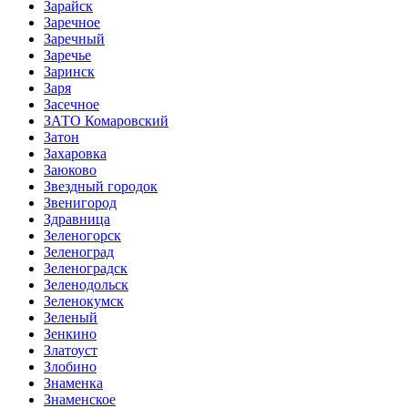
Зарайск
Заречное
Заречный
Заречье
Заринск
Заря
Засечное
ЗАТО Комаровский
Затон
Захаровка
Заюково
Звездный городок
Звенигород
Здравница
Зеленогорск
Зеленоград
Зеленоградск
Зеленодольск
Зеленокумск
Зеленый
Зенкино
Златоуст
Злобино
Знаменка
Знаменское