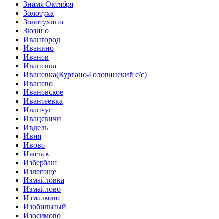
Знамя Октября
Золотуха
Золотухино
Зюзино
Ивангород
Иванино
Иванов
Ивановка
Ивановка(Кургано-Головинский с/с)
Иваново
Ивановское
Ивантеевка
Иванчуг
Ивацевичи
Ивдель
Ивня
Ивово
Ижевск
Избербаш
Излегоще
Измайловка
Измайлово
Измалково
Изобильный
Изосимово