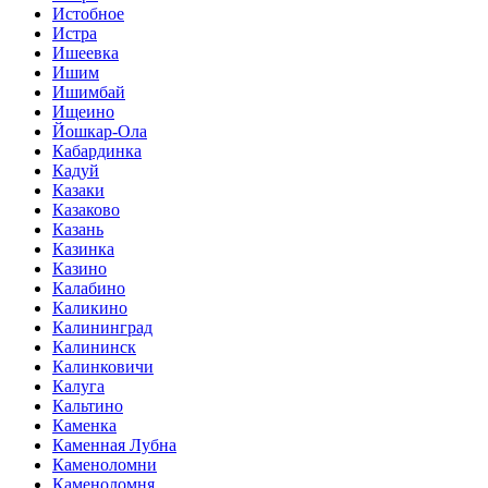
Истобное
Истра
Ишеевка
Ишим
Ишимбай
Ищеино
Йошкар-Ола
Кабардинка
Кадуй
Казаки
Казаково
Казань
Казинка
Казино
Калабино
Каликино
Калининград
Калининск
Калинковичи
Калуга
Кальтино
Каменка
Каменная Лубна
Каменоломни
Каменоломня