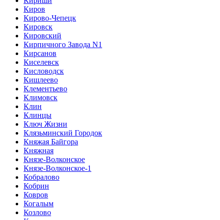
Кириши
Киров
Кирово-Чепецк
Кировск
Кировский
Кирпичного Завода N1
Кирсанов
Киселевск
Кисловодск
Кишлеево
Клементьево
Климовск
Клин
Клинцы
Ключ Жизни
Клязьминский Городок
Княжая Байгора
Княжная
Князе-Волконское
Князе-Волконское-1
Кобралово
Кобрин
Ковров
Когалым
Козлово