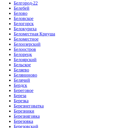
Белгород-22
Белебей
Белово
Беловское
Белогорск
Белокуриха
Беломестная Криуша
Беломестное
Белоозерский
Белоостров
Белорецк
Белоярский
Бельское
Беляево
Беляниново
Белячий
Бердск
Береговое
Береза
Березка
Березнеговатка
Березники
Березняговка
Березовка
Березовский