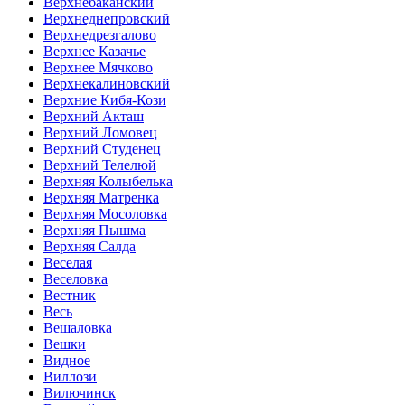
Верхнебаканский
Верхнеднепровский
Верхнедрезгалово
Верхнее Казачье
Верхнее Мячково
Верхнекалиновский
Верхние Кибя-Кози
Верхний Акташ
Верхний Ломовец
Верхний Студенец
Верхний Телелюй
Верхняя Колыбелька
Верхняя Матренка
Верхняя Мосоловка
Верхняя Пышма
Верхняя Салда
Веселая
Веселовка
Вестник
Весь
Вешаловка
Вешки
Видное
Виллози
Вилючинск