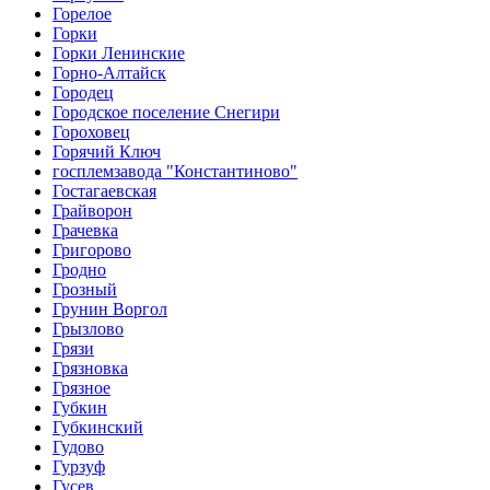
Горелое
Горки
Горки Ленинские
Горно-Алтайск
Городец
Городское поселение Снегири
Гороховец
Горячий Ключ
госплемзавода "Константиново"
Гостагаевская
Грайворон
Грачевка
Григорово
Гродно
Грозный
Грунин Воргол
Грызлово
Грязи
Грязновка
Грязное
Губкин
Губкинский
Гудово
Гурзуф
Гусев