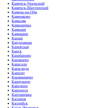
Каменск-Уральский
Каменск-Шахтинский
Камень-на-Оби
Камешково
Камызяк
Камышевка
Камыши
Камышин
Канаш
Кандалакша
Каневская
Канск
Карабаново
Караваево
Карагали
Караганда
Каралат
Карамышево
Караульное
Карелино
Карпинск
Карташовка
Касимов
Каспийск
Катав-Ивановск