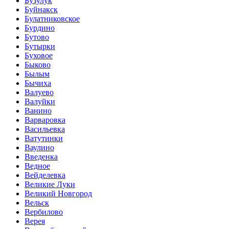
Бузулук
Буйнакск
Булатниковское
Бурдино
Бутово
Бутырки
Буховое
Быково
Былым
Бычиха
Валуево
Валуйки
Ванино
Варваровка
Васильевка
Ватутинки
Ваулино
Введенка
Ведное
Вейделевка
Великие Луки
Великий Новгород
Вельск
Вербилово
Верея