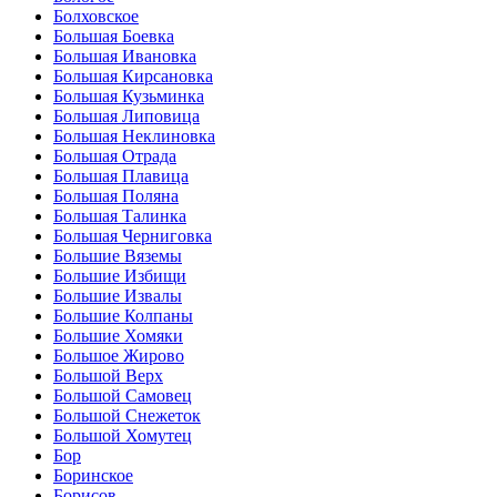
Болховское
Большая Боевка
Большая Ивановка
Большая Кирсановка
Большая Кузьминка
Большая Липовица
Большая Неклиновка
Большая Отрада
Большая Плавица
Большая Поляна
Большая Талинка
Большая Черниговка
Большие Вяземы
Большие Избищи
Большие Извалы
Большие Колпаны
Большие Хомяки
Большое Жирово
Большой Верх
Большой Самовец
Большой Снежеток
Большой Хомутец
Бор
Боринское
Борисов