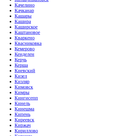
Качелино
Качканар
Кашары
Кашира
Каширское
Каштановое
Кваркено
Квасниковка
Кемерово
Кенделен
Керчь
Керша
Киевский
Кизел
Кизляр
Кимовск
Кимры
Кингисепп
Кинель
Кинешма
Кипень
Киреевск
Киржач
Кириллово