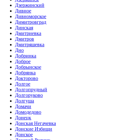
Дзержинский
Дивное
Дивноморское
Димитровград
Динская
Дмитриевка
Дмитров
Дмитряшевка
Дно
Добринка
Доброе
Добрынское
Добрянка
Докторово
Долгое
Долгопрудный
Долгоруково
Долгуша
Домачи
Домодедово
Донецк
Донская Негачевка
Донские Избищи
Донское