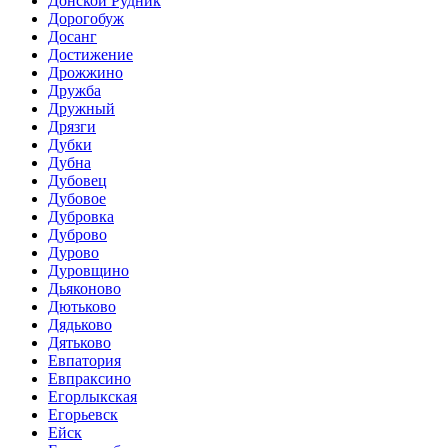
Донской Рудник
Дорогобуж
Досанг
Достижение
Дрожжино
Дружба
Дружный
Дрязги
Дубки
Дубна
Дубовец
Дубовое
Дубровка
Дуброво
Дурово
Дуровщино
Дьяконово
Дютьково
Дядьково
Дятьково
Евпатория
Евпраксино
Егорлыкская
Егорьевск
Ейск