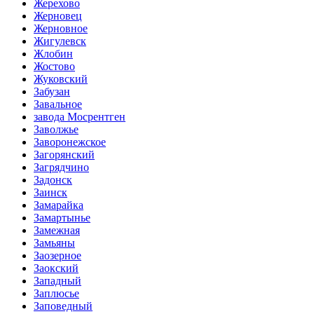
Жерехово
Жерновец
Жерновное
Жигулевск
Жлобин
Жостово
Жуковский
Забузан
Завальное
завода Мосрентген
Заволжье
Заворонежское
Загорянский
Загрядчино
Задонск
Заинск
Замарайка
Замартынье
Замежная
Замьяны
Заозерное
Заокский
Западный
Заплюсье
Заповедный