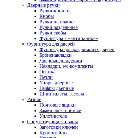
Дверные ручки
Ручки-кнопки
Кнобы
Ручки на планке
Ручки раздельные
Ручки скобы
Фурнитура к «антипанике»
Фурнитура для дверей
Фурнитура для раздвижных дверей
Броненакладки
Дверные доводчики
Накладки, wc-комплекты
Оптика
Петли
Упоры дверные
Цифры дверные
Шпингалеты, засовы
Разное
Почтовые ящики
Замки электронные
Уплотнители
Сопутствующие товары
Заготовки ключей
Кронштейны