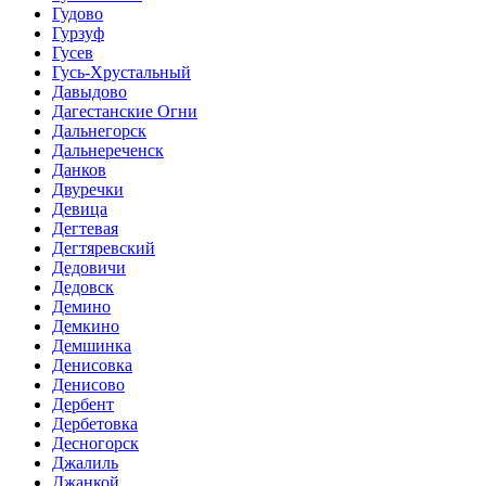
Гудово
Гурзуф
Гусев
Гусь-Хрустальный
Давыдово
Дагестанские Огни
Дальнегорск
Дальнереченск
Данков
Двуречки
Девица
Дегтевая
Дегтяревский
Дедовичи
Дедовск
Демино
Демкино
Демшинка
Денисовка
Денисово
Дербент
Дербетовка
Десногорск
Джалиль
Джанкой