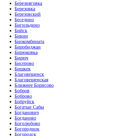
Березняговка
Березовка
Березовский
Беседино
Бигильдино
Бийск
Бикин
Биокомбината
Биробиджан
Бирюковка
Бирюч
Бисерово
Бишкек
Благовещенск
Благовещенская
Ближнее Борисово
Бобров
Боброво
Бобруйск
Богатые Сабы
Богданович
Богданово
Боголюбово
Богородицк
Богородск