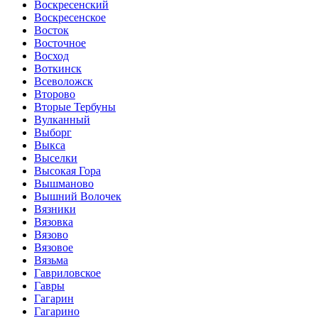
Воскресенский
Воскресенское
Восток
Восточное
Восход
Воткинск
Всеволожск
Второво
Вторые Тербуны
Вулканный
Выборг
Выкса
Выселки
Высокая Гора
Вышманово
Вышний Волочек
Вязники
Вязовка
Вязово
Вязовое
Вязьма
Гавриловское
Гавры
Гагарин
Гагарино