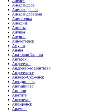
Алейск
Александров
Александровка
Александровская
Алексеевка
Алексин
Алматы
Алупка
Алушта
Альметьевск
Амурск
Анапа
Анатолия Зверева
Ангарск
Андреевка
Андреево-Мелентьево
Андреевское
Анжеро-Судженск
Анкудиновка
Анкудиново
Аннино
Апатиты
Апрелевка
Апшеронск
Арамиль