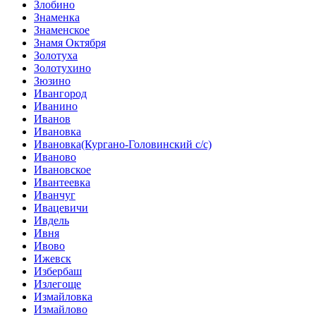
Злобино
Знаменка
Знаменское
Знамя Октября
Золотуха
Золотухино
Зюзино
Ивангород
Иванино
Иванов
Ивановка
Ивановка(Кургано-Головинский с/с)
Иваново
Ивановское
Ивантеевка
Иванчуг
Ивацевичи
Ивдель
Ивня
Ивово
Ижевск
Избербаш
Излегоще
Измайловка
Измайлово