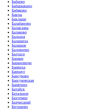
Бабаево
Бабарыкино
Бабяково
Бавлы
Баклаши
Балабаново
Балаклава
Балаково
Балахна
Балашиха
Балашов
Баловнево
Балтаси
Бараки
Барановичи
Барвиха
Барнаул
Барсуково
Барсуковская
Барятино
Батайск
Батальное
Бахтемир
Бахчисарай
Бегишево