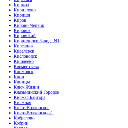
Киржач
Кириллово
Кириши
Киров
Кирово-Чепецк
Кировск
Кировский
Кирпичного Завода N1
Кирсанов
Киселевск
Кисловодск
Кишлеево
Клементьево
Климовск
Клин
Клинцы
Ключ Жизни
Клязьминский Городок
Княжая Байгора
Княжная
Князе-Волконское
Князе-Волконское-1
Кобралово
Кобрин