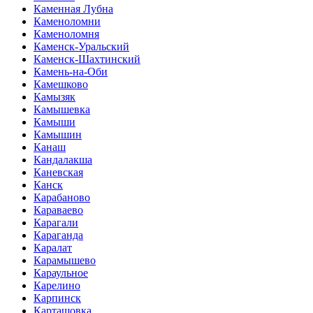
Каменная Лубна
Каменоломни
Каменоломня
Каменск-Уральский
Каменск-Шахтинский
Камень-на-Оби
Камешково
Камызяк
Камышевка
Камыши
Камышин
Канаш
Кандалакша
Каневская
Канск
Карабаново
Караваево
Карагали
Караганда
Каралат
Карамышево
Караульное
Карелино
Карпинск
Карташовка