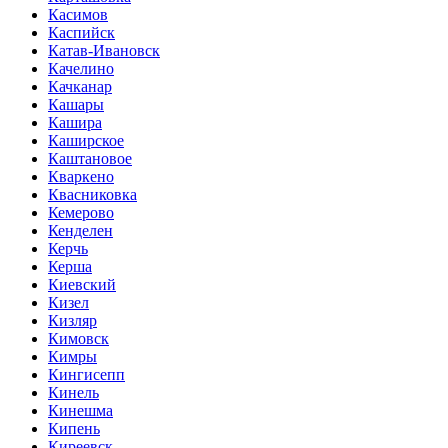
Касимов
Каспийск
Катав-Ивановск
Качелино
Качканар
Кашары
Кашира
Каширское
Каштановое
Кваркено
Квасниковка
Кемерово
Кенделен
Керчь
Керша
Киевский
Кизел
Кизляр
Кимовск
Кимры
Кингисепп
Кинель
Кинешма
Кипень
Киреевск