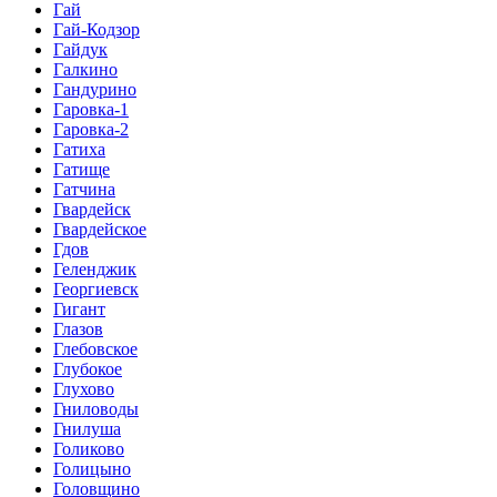
Гай
Гай-Кодзор
Гайдук
Галкино
Гандурино
Гаровка-1
Гаровка-2
Гатиха
Гатище
Гатчина
Гвардейск
Гвардейское
Гдов
Геленджик
Георгиевск
Гигант
Глазов
Глебовское
Глубокое
Глухово
Гниловоды
Гнилуша
Голиково
Голицыно
Головщино