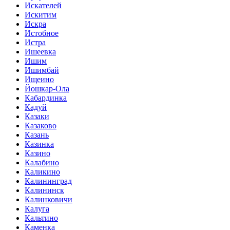
Искателей
Искитим
Искра
Истобное
Истра
Ишеевка
Ишим
Ишимбай
Ищеино
Йошкар-Ола
Кабардинка
Кадуй
Казаки
Казаково
Казань
Казинка
Казино
Калабино
Каликино
Калининград
Калининск
Калинковичи
Калуга
Кальтино
Каменка