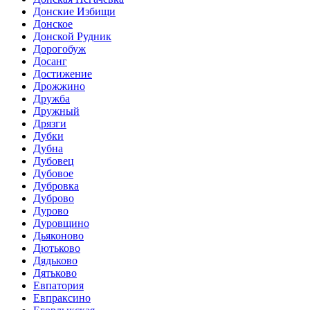
Донские Избищи
Донское
Донской Рудник
Дорогобуж
Досанг
Достижение
Дрожжино
Дружба
Дружный
Дрязги
Дубки
Дубна
Дубовец
Дубовое
Дубровка
Дуброво
Дурово
Дуровщино
Дьяконово
Дютьково
Дядьково
Дятьково
Евпатория
Евпраксино