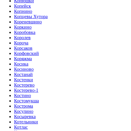
Конюшки
Копейск
Копнино
Копцевы Хутора
Кореневщино
Коркино
Коробовка
Королев
Короча
Корсаков
Корфовский
Коряжма
Косика
Косиново
Костанай
Костенки
Костерево
Костерево-1
Костино
Костомукша
Кострома
Косулино
Косыревка
Котельники
Котлас