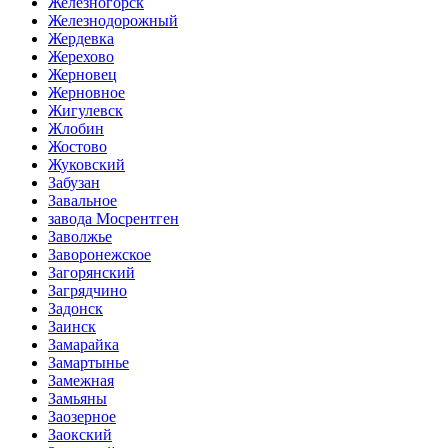
Железногорск
Железнодорожный
Жердевка
Жерехово
Жерновец
Жерновное
Жигулевск
Жлобин
Жостово
Жуковский
Забузан
Завальное
завода Мосрентген
Заволжье
Заворонежское
Загорянский
Загрядчино
Задонск
Заинск
Замарайка
Замартынье
Замежная
Замьяны
Заозерное
Заокский