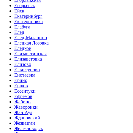
Егорлыкская
Егорьевск
Ейск
Екатеринбург
Екатериновка
Елабуга
Елец
Елец-Маланино
Елецкая Лозовка
Елецкое
Елизаветинская
Елизаветовка
Елизово
Ельтесуново
Енотаевка
Ерино
Ершов
Ессентуки
Ефремов
Жабино
Жаворонки
Жан-Аул
Ждановский
Жезказган
Железноводск