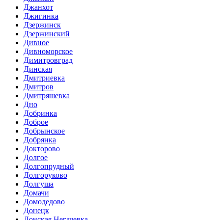
Джанхот
Джигинка
Дзержинск
Дзержинский
Дивное
Дивноморское
Димитровград
Динская
Дмитриевка
Дмитров
Дмитряшевка
Дно
Добринка
Доброе
Добрынское
Добрянка
Докторово
Долгое
Долгопрудный
Долгоруково
Долгуша
Домачи
Домодедово
Донецк
Донская Негачевка