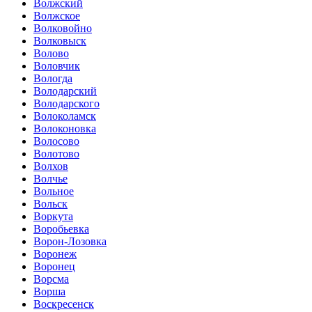
Волжский
Волжское
Волковойно
Волковыск
Волово
Воловчик
Вологда
Володарский
Володарского
Волоколамск
Волоконовка
Волосово
Волотово
Волхов
Волчье
Вольное
Вольск
Воркута
Воробьевка
Ворон-Лозовка
Воронеж
Воронец
Ворсма
Ворша
Воскресенск