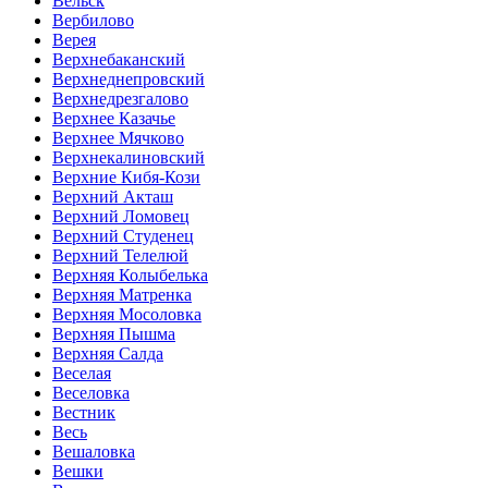
Вельск
Вербилово
Верея
Верхнебаканский
Верхнеднепровский
Верхнедрезгалово
Верхнее Казачье
Верхнее Мячково
Верхнекалиновский
Верхние Кибя-Кози
Верхний Акташ
Верхний Ломовец
Верхний Студенец
Верхний Телелюй
Верхняя Колыбелька
Верхняя Матренка
Верхняя Мосоловка
Верхняя Пышма
Верхняя Салда
Веселая
Веселовка
Вестник
Весь
Вешаловка
Вешки