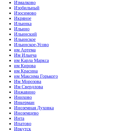
Измалково
Изобильный
Изосимово
Икряное
Ильинка
Ильино
Ильинский
Ильинское
Ильинское-Усово
им Артема
Им Ильича
им Карла Маркса
им Кирова
им Красина
им Максима Горького
Им Морозова
Им Свердлова
Инжавино
Инихово
Инкерман
Иноземная Духовка
Иноземцево
Инта
Ипатово
Иркутск