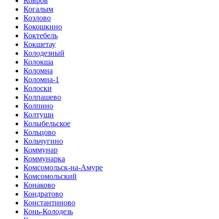
Ковров
Когалым
Козлово
Кокошкино
Коктебель
Кокшетау
Колодезный
Колокша
Коломна
Коломна-1
Колоски
Колпашево
Колпино
Колтуши
Колыбельское
Кольцово
Кольчугино
Коммунар
Коммунарка
Комсомольск-на-Амуре
Комсомольский
Конаково
Кондратово
Константиново
Конь-Колодезь