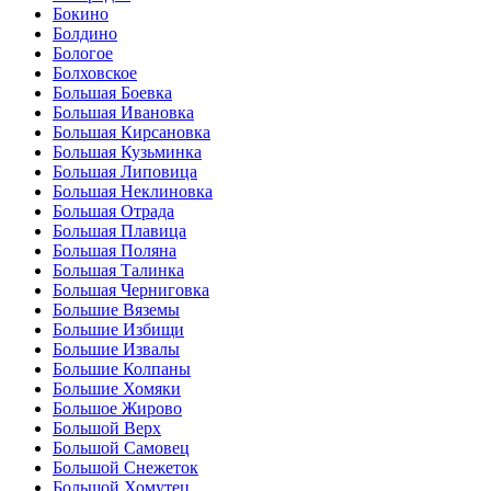
Бокино
Болдино
Бологое
Болховское
Большая Боевка
Большая Ивановка
Большая Кирсановка
Большая Кузьминка
Большая Липовица
Большая Неклиновка
Большая Отрада
Большая Плавица
Большая Поляна
Большая Талинка
Большая Черниговка
Большие Вяземы
Большие Избищи
Большие Извалы
Большие Колпаны
Большие Хомяки
Большое Жирово
Большой Верх
Большой Самовец
Большой Снежеток
Большой Хомутец