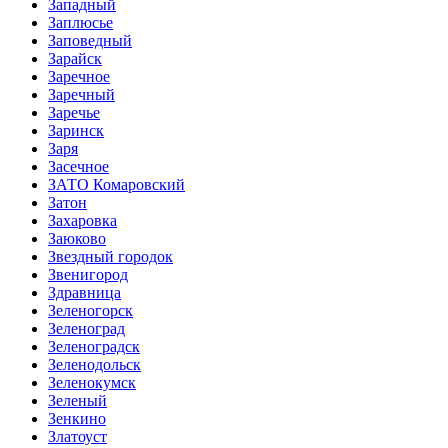
Западный
Заплюсье
Заповедный
Зарайск
Заречное
Заречный
Заречье
Заринск
Заря
Засечное
ЗАТО Комаровский
Затон
Захаровка
Заюково
Звездный городок
Звенигород
Здравница
Зеленогорск
Зеленоград
Зеленоградск
Зеленодольск
Зеленокумск
Зеленый
Зенкино
Златоуст