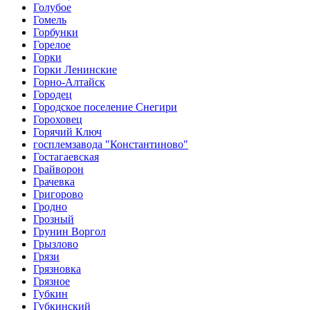
Голубое
Гомель
Горбунки
Горелое
Горки
Горки Ленинские
Горно-Алтайск
Городец
Городское поселение Снегири
Гороховец
Горячий Ключ
госплемзавода "Константиново"
Гостагаевская
Грайворон
Грачевка
Григорово
Гродно
Грозный
Грунин Воргол
Грызлово
Грязи
Грязновка
Грязное
Губкин
Губкинский