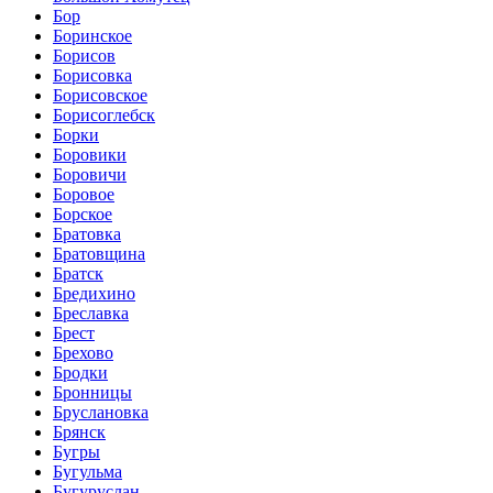
Бор
Боринское
Борисов
Борисовка
Борисовское
Борисоглебск
Борки
Боровики
Боровичи
Боровое
Борское
Братовка
Братовщина
Братск
Бредихино
Бреславка
Брест
Брехово
Бродки
Бронницы
Бруслановка
Брянск
Бугры
Бугульма
Бугуруслан