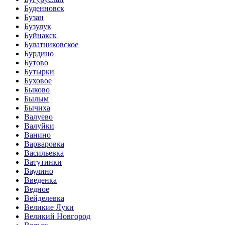
Буденновск
Бузан
Бузулук
Буйнакск
Булатниковское
Бурдино
Бутово
Бутырки
Буховое
Быково
Былым
Бычиха
Валуево
Валуйки
Ванино
Варваровка
Васильевка
Ватутинки
Ваулино
Введенка
Ведное
Вейделевка
Великие Луки
Великий Новгород