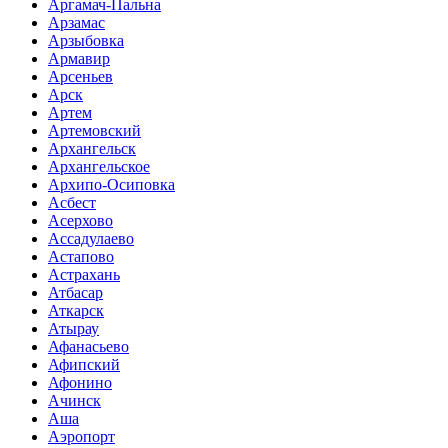
Аргамач-Пальна
Арзамас
Арзыбовка
Армавир
Арсеньев
Арск
Артем
Артемовский
Архангельск
Архангельское
Архипо-Осиповка
Асбест
Асерхово
Ассадулаево
Астапово
Астрахань
Атбасар
Аткарск
Атырау
Афанасьево
Афипский
Афонино
Ачинск
Аша
Аэропорт