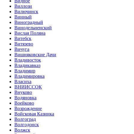
Видное
Виллози
Вилючинск
Винный
Виноградный
Винодельненский
Вислая Поляна
Витебск
Витязево
Вичуга
Вишняковские Дачи
Владивосток
Владикавказ
Владимир
Владимировка
Власиха
ВНИИССОК
Внуково
Водяновка
Воейково
Возрождение
Войсковая Казинка
Волгоград
Волгодонск
Волжск