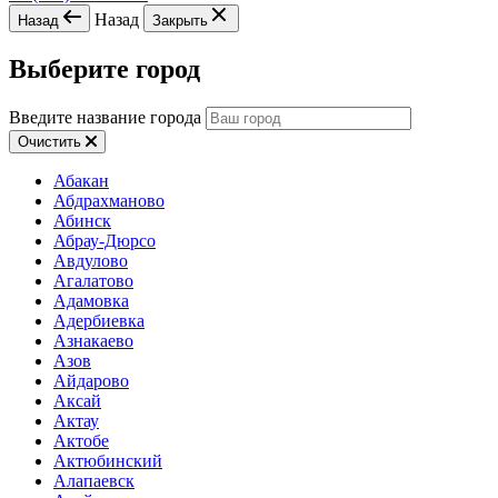
Назад
Назад
Закрыть
Выберите город
Введите название города
Очистить
Абакан
Абдрахманово
Абинск
Абрау-Дюрсо
Авдулово
Агалатово
Адамовка
Адербиевка
Азнакаево
Азов
Айдарово
Аксай
Актау
Актобе
Актюбинский
Алапаевск