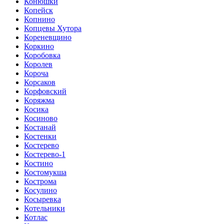
Конюшки
Копейск
Копнино
Копцевы Хутора
Кореневщино
Коркино
Коробовка
Королев
Короча
Корсаков
Корфовский
Коряжма
Косика
Косиново
Костанай
Костенки
Костерево
Костерево-1
Костино
Костомукша
Кострома
Косулино
Косыревка
Котельники
Котлас