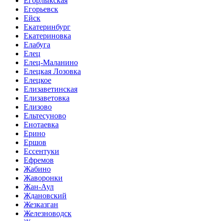
Егорлыкская
Егорьевск
Ейск
Екатеринбург
Екатериновка
Елабуга
Елец
Елец-Маланино
Елецкая Лозовка
Елецкое
Елизаветинская
Елизаветовка
Елизово
Ельтесуново
Енотаевка
Ерино
Ершов
Ессентуки
Ефремов
Жабино
Жаворонки
Жан-Аул
Ждановский
Жезказган
Железноводск