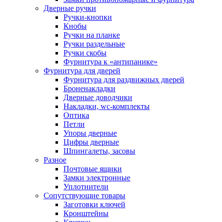
Дверные ручки
Ручки-кнопки
Кнобы
Ручки на планке
Ручки раздельные
Ручки скобы
Фурнитура к «антипанике»
Фурнитура для дверей
Фурнитура для раздвижных дверей
Броненакладки
Дверные доводчики
Накладки, wc-комплекты
Оптика
Петли
Упоры дверные
Цифры дверные
Шпингалеты, засовы
Разное
Почтовые ящики
Замки электронные
Уплотнители
Сопутствующие товары
Заготовки ключей
Кронштейны