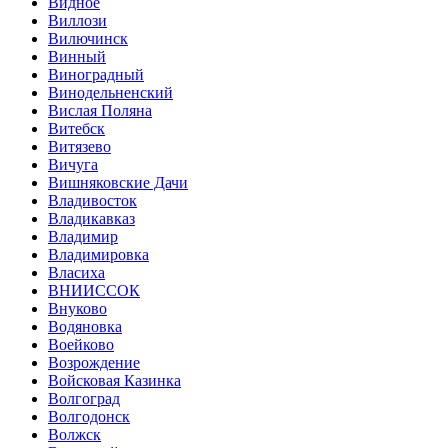
Видное
Виллози
Вилючинск
Винный
Виноградный
Винодельненский
Вислая Поляна
Витебск
Витязево
Вичуга
Вишняковские Дачи
Владивосток
Владикавказ
Владимир
Владимировка
Власиха
ВНИИССОК
Внуково
Водяновка
Воейково
Возрождение
Войсковая Казинка
Волгоград
Волгодонск
Волжск