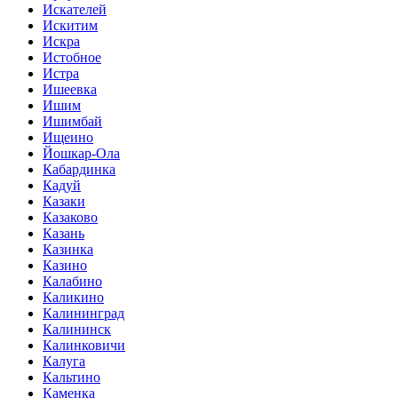
Искателей
Искитим
Искра
Истобное
Истра
Ишеевка
Ишим
Ишимбай
Ищеино
Йошкар-Ола
Кабардинка
Кадуй
Казаки
Казаково
Казань
Казинка
Казино
Калабино
Каликино
Калининград
Калининск
Калинковичи
Калуга
Кальтино
Каменка