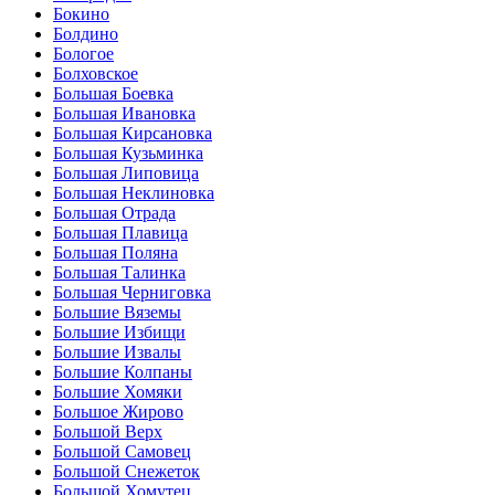
Бокино
Болдино
Бологое
Болховское
Большая Боевка
Большая Ивановка
Большая Кирсановка
Большая Кузьминка
Большая Липовица
Большая Неклиновка
Большая Отрада
Большая Плавица
Большая Поляна
Большая Талинка
Большая Черниговка
Большие Вяземы
Большие Избищи
Большие Извалы
Большие Колпаны
Большие Хомяки
Большое Жирово
Большой Верх
Большой Самовец
Большой Снежеток
Большой Хомутец