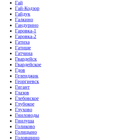
Гай
Гай-Кодзор
Гайдук
Галкино
Гандурино
Гаровка-1
Гаровка-2
Гатиха
Гатище
Гатчина
Гвардейск
Гвардейское
Гдов
Геленджик
Георгиевск
Гигант
Глазов
Глебовское
Глубокое
Глухово
Гниловоды
Гнилуша
Голиково
Голицыно
Головщино