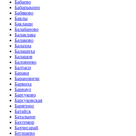
Бабаево
Бабарыкино
Бабяково
Бавлы
Баклаши
Балабаново
Балаклава
Балаково
Балахна
Балашиха
Балашов
Баловнево
Балтаси
Бараки
Барановичи
Барвиха
Барнаул
Барсуково
Барсуковская
Барятино
Батайск
Батальное
Бахтемир
Бахчисарай
Бегишево