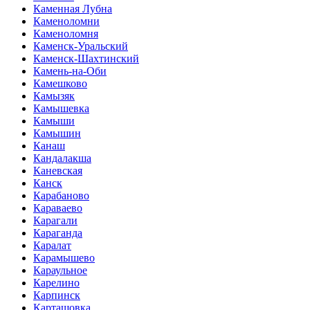
Каменная Лубна
Каменоломни
Каменоломня
Каменск-Уральский
Каменск-Шахтинский
Камень-на-Оби
Камешково
Камызяк
Камышевка
Камыши
Камышин
Канаш
Кандалакша
Каневская
Канск
Карабаново
Караваево
Карагали
Караганда
Каралат
Карамышево
Караульное
Карелино
Карпинск
Карташовка