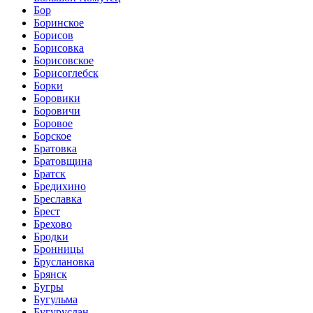
Бор
Боринское
Борисов
Борисовка
Борисовское
Борисоглебск
Борки
Боровики
Боровичи
Боровое
Борское
Братовка
Братовщина
Братск
Бредихино
Бреславка
Брест
Брехово
Бродки
Бронницы
Бруслановка
Брянск
Бугры
Бугульма
Бугуруслан