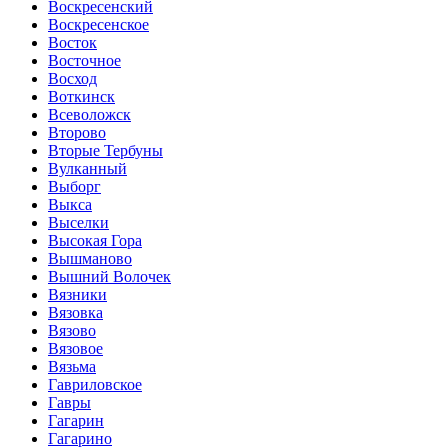
Воскресенский
Воскресенское
Восток
Восточное
Восход
Воткинск
Всеволожск
Второво
Вторые Тербуны
Вулканный
Выборг
Выкса
Выселки
Высокая Гора
Вышманово
Вышний Волочек
Вязники
Вязовка
Вязово
Вязовое
Вязьма
Гавриловское
Гавры
Гагарин
Гагарино