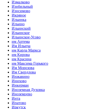
Измалково
Изобильный
Изосимово
Икряное
Ильинка
Ильино
Ильинский
Ильинское
Ильинское-Усово
им Артема
Им Ильича
им Карла Маркса
им Кирова
им Красина
им Максима Горького
Им Морозова
Им Свердлова
Инжавино
Инихово
Инкерман
Иноземная Духовка
Иноземцево
Инта
Ипатово
Иркутск