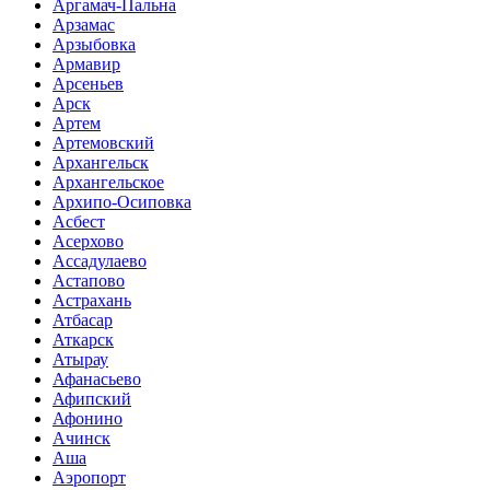
Аргамач-Пальна
Арзамас
Арзыбовка
Армавир
Арсеньев
Арск
Артем
Артемовский
Архангельск
Архангельское
Архипо-Осиповка
Асбест
Асерхово
Ассадулаево
Астапово
Астрахань
Атбасар
Аткарск
Атырау
Афанасьево
Афипский
Афонино
Ачинск
Аша
Аэропорт