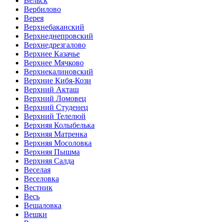
Вельск
Вербилово
Верея
Верхнебаканский
Верхнеднепровский
Верхнедрезгалово
Верхнее Казачье
Верхнее Мячково
Верхнекалиновский
Верхние Кибя-Кози
Верхний Акташ
Верхний Ломовец
Верхний Студенец
Верхний Телелюй
Верхняя Колыбелька
Верхняя Матренка
Верхняя Мосоловка
Верхняя Пышма
Верхняя Салда
Веселая
Веселовка
Вестник
Весь
Вешаловка
Вешки