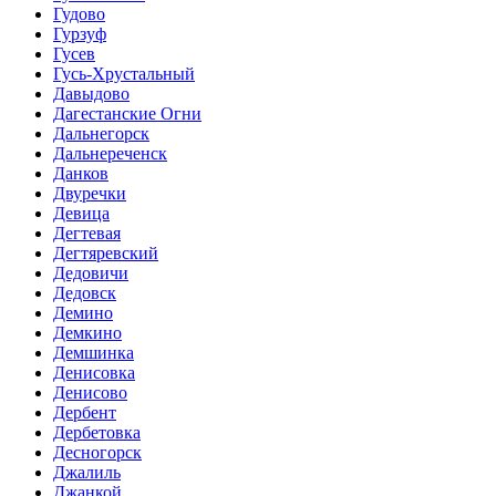
Гудово
Гурзуф
Гусев
Гусь-Хрустальный
Давыдово
Дагестанские Огни
Дальнегорск
Дальнереченск
Данков
Двуречки
Девица
Дегтевая
Дегтяревский
Дедовичи
Дедовск
Демино
Демкино
Демшинка
Денисовка
Денисово
Дербент
Дербетовка
Десногорск
Джалиль
Джанкой