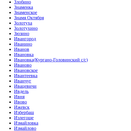
Злобино
Знаменка
Знаменское
Знамя Октября
Золотуха
Золотухино
Зюзино
Ивангород
Иванино
Иванов
Ивановка
Ивановка(Кургано-Головинский с/с)
Иваново
Ивановское
Ивантеевка
Иванчуг
Ивацевичи
Ивдель
Ивня
Ивово
Ижевск
Избербаш
Излегоще
Измайловка
Измайлово