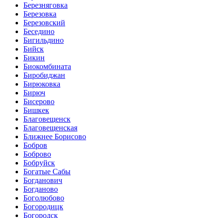
Березняговка
Березовка
Березовский
Беседино
Бигильдино
Бийск
Бикин
Биокомбината
Биробиджан
Бирюковка
Бирюч
Бисерово
Бишкек
Благовещенск
Благовещенская
Ближнее Борисово
Бобров
Боброво
Бобруйск
Богатые Сабы
Богданович
Богданово
Боголюбово
Богородицк
Богородск