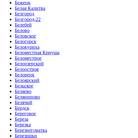
Бежецк
Белая Калитва
Белгород
Белгород-22
Белебей
Белово
Беловское
Белогорск
Белокуриха
Беломестная Криуша
Беломестное
Белоозерский
Белоостров
Белорецк
Белоярский
Бельское
Беляево
Беляниново
Белячий
Бердск
Береговое
Береза
Березка
Березнеговатка
Березники