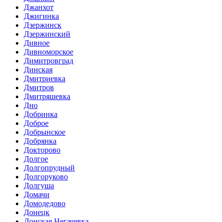
Джанхот
Джигинка
Дзержинск
Дзержинский
Дивное
Дивноморское
Димитровград
Динская
Дмитриевка
Дмитров
Дмитряшевка
Дно
Добринка
Доброе
Добрынское
Добрянка
Докторово
Долгое
Долгопрудный
Долгоруково
Долгуша
Домачи
Домодедово
Донецк
Донская Негачевка