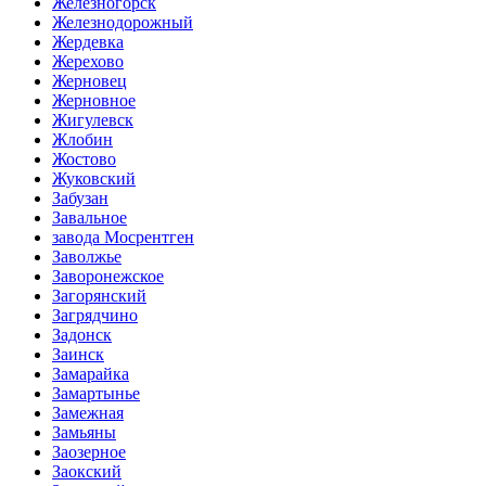
Железногорск
Железнодорожный
Жердевка
Жерехово
Жерновец
Жерновное
Жигулевск
Жлобин
Жостово
Жуковский
Забузан
Завальное
завода Мосрентген
Заволжье
Заворонежское
Загорянский
Загрядчино
Задонск
Заинск
Замарайка
Замартынье
Замежная
Замьяны
Заозерное
Заокский