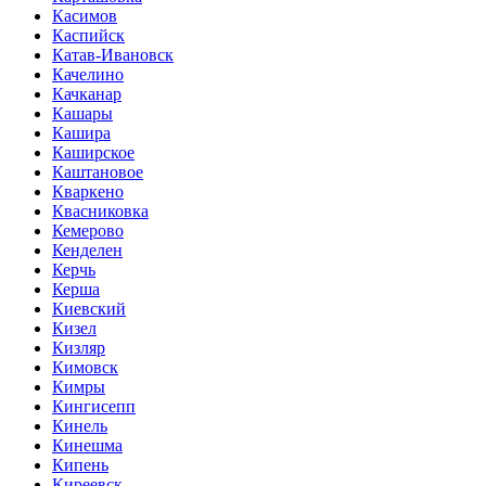
Касимов
Каспийск
Катав-Ивановск
Качелино
Качканар
Кашары
Кашира
Каширское
Каштановое
Кваркено
Квасниковка
Кемерово
Кенделен
Керчь
Керша
Киевский
Кизел
Кизляр
Кимовск
Кимры
Кингисепп
Кинель
Кинешма
Кипень
Киреевск