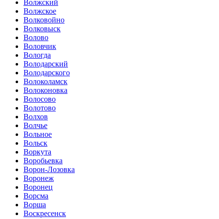
Волжский
Волжское
Волковойно
Волковыск
Волово
Воловчик
Вологда
Володарский
Володарского
Волоколамск
Волоконовка
Волосово
Волотово
Волхов
Волчье
Вольное
Вольск
Воркута
Воробьевка
Ворон-Лозовка
Воронеж
Воронец
Ворсма
Ворша
Воскресенск