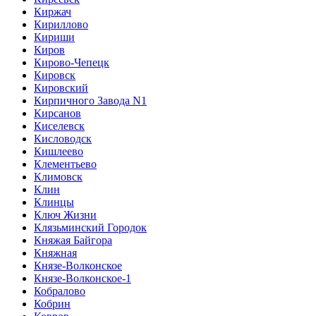
Киржач
Кириллово
Кириши
Киров
Кирово-Чепецк
Кировск
Кировский
Кирпичного Завода N1
Кирсанов
Киселевск
Кисловодск
Кишлеево
Клементьево
Климовск
Клин
Клинцы
Ключ Жизни
Клязьминский Городок
Княжая Байгора
Княжная
Князе-Волконское
Князе-Волконское-1
Кобралово
Кобрин