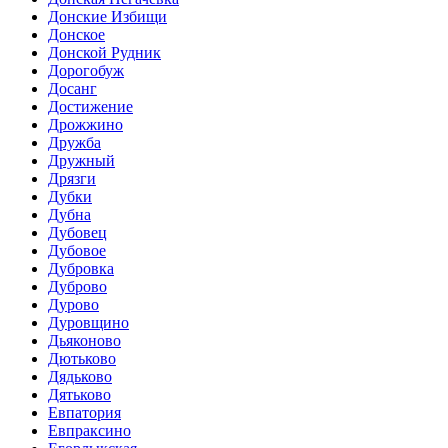
Донские Избищи
Донское
Донской Рудник
Дорогобуж
Досанг
Достижение
Дрожжино
Дружба
Дружный
Дрязги
Дубки
Дубна
Дубовец
Дубовое
Дубровка
Дуброво
Дурово
Дуровщино
Дьяконово
Дютьково
Дядьково
Дятьково
Евпатория
Евпраксино