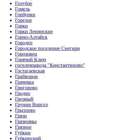
Голубое
Гомель
Горбунки
Горелое
Горки
Горки Ленинские
Горно-Алтайск
Городец
Городское поселение Снегири
Гороховец
Горячий Ключ
госплемзавода "Константиново"
Гостагаевская
Грайворон
Грачевка
Григорово
Гродно
Грозный
Грунин Воргол
Грызлово
Грязи
Грязновка
Грязное
Губкин
Губкинский