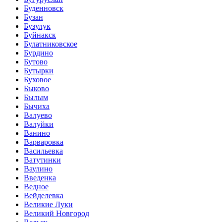
Буденновск
Бузан
Бузулук
Буйнакск
Булатниковское
Бурдино
Бутово
Бутырки
Буховое
Быково
Былым
Бычиха
Валуево
Валуйки
Ванино
Варваровка
Васильевка
Ватутинки
Ваулино
Введенка
Ведное
Вейделевка
Великие Луки
Великий Новгород