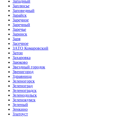
Западный
Заплюсье
Заповедный
Зарайск
Заречное
Заречный
Заречье
Заринск
Заря
Засечное
ЗАТО Комаровский
Затон
Захаровка
Заюково
Звездный городок
Звенигород
Здравница
Зеленогорск
Зеленоград
Зеленоградск
Зеленодольск
Зеленокумск
Зеленый
Зенкино
Златоуст