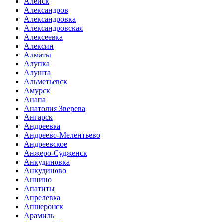
Алейск
Александров
Александровка
Александровская
Алексеевка
Алексин
Алматы
Алупка
Алушта
Альметьевск
Амурск
Анапа
Анатолия Зверева
Ангарск
Андреевка
Андреево-Мелентьево
Андреевское
Анжеро-Судженск
Анкудиновка
Анкудиново
Аннино
Апатиты
Апрелевка
Апшеронск
Арамиль