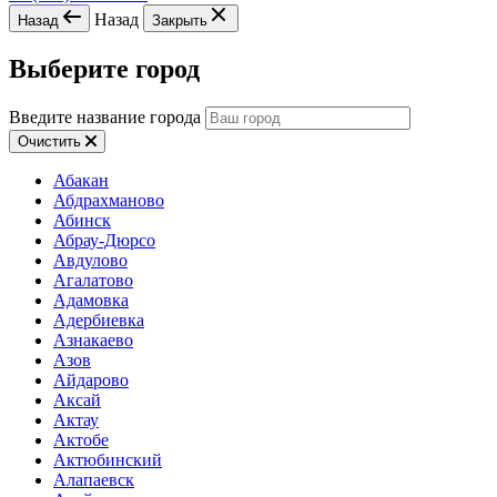
Назад
Назад
Закрыть
Выберите город
Введите название города
Очистить
Абакан
Абдрахманово
Абинск
Абрау-Дюрсо
Авдулово
Агалатово
Адамовка
Адербиевка
Азнакаево
Азов
Айдарово
Аксай
Актау
Актобе
Актюбинский
Алапаевск