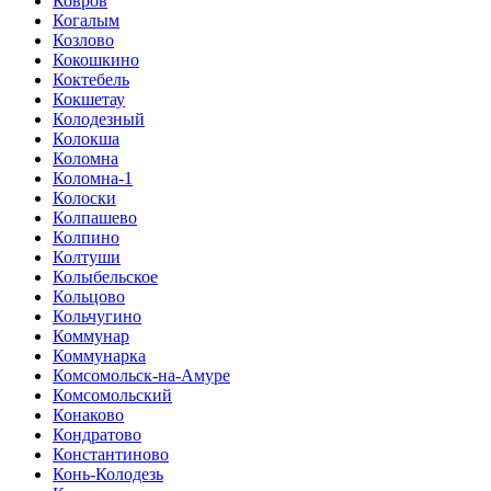
Ковров
Когалым
Козлово
Кокошкино
Коктебель
Кокшетау
Колодезный
Колокша
Коломна
Коломна-1
Колоски
Колпашево
Колпино
Колтуши
Колыбельское
Кольцово
Кольчугино
Коммунар
Коммунарка
Комсомольск-на-Амуре
Комсомольский
Конаково
Кондратово
Константиново
Конь-Колодезь