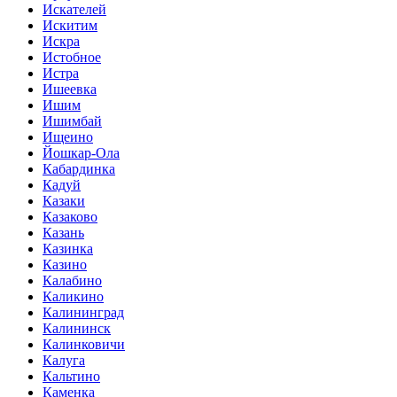
Искателей
Искитим
Искра
Истобное
Истра
Ишеевка
Ишим
Ишимбай
Ищеино
Йошкар-Ола
Кабардинка
Кадуй
Казаки
Казаково
Казань
Казинка
Казино
Калабино
Каликино
Калининград
Калининск
Калинковичи
Калуга
Кальтино
Каменка