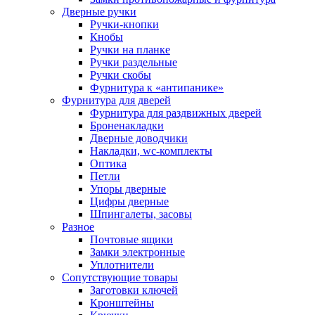
Дверные ручки
Ручки-кнопки
Кнобы
Ручки на планке
Ручки раздельные
Ручки скобы
Фурнитура к «антипанике»
Фурнитура для дверей
Фурнитура для раздвижных дверей
Броненакладки
Дверные доводчики
Накладки, wc-комплекты
Оптика
Петли
Упоры дверные
Цифры дверные
Шпингалеты, засовы
Разное
Почтовые ящики
Замки электронные
Уплотнители
Сопутствующие товары
Заготовки ключей
Кронштейны