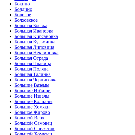
Бокино
Болдино
Бологое
Болховское
Большая Боевка
Большая Ивановка
Большая Кирсановка
Большая Кузьминка
Большая Липовица
Большая Неклиновка
Большая Отрада
Большая Плавица
Большая Поляна
Большая Талинка
Большая Черниговка
Большие Вяземы
Большие Избищи
Большие Извалы
Большие Колпаны
Большие Хомяки
Большое Жирово
Большой Верх
Большой Самовец
Большой Снежеток
Большой Хомутец