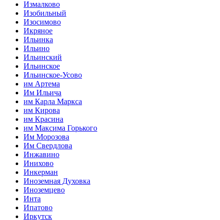
Измалково
Изобильный
Изосимово
Икряное
Ильинка
Ильино
Ильинский
Ильинское
Ильинское-Усово
им Артема
Им Ильича
им Карла Маркса
им Кирова
им Красина
им Максима Горького
Им Морозова
Им Свердлова
Инжавино
Инихово
Инкерман
Иноземная Духовка
Иноземцево
Инта
Ипатово
Иркутск