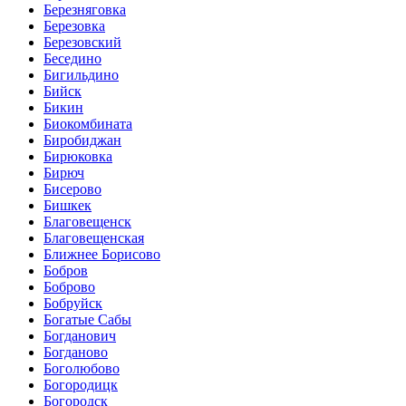
Березняговка
Березовка
Березовский
Беседино
Бигильдино
Бийск
Бикин
Биокомбината
Биробиджан
Бирюковка
Бирюч
Бисерово
Бишкек
Благовещенск
Благовещенская
Ближнее Борисово
Бобров
Боброво
Бобруйск
Богатые Сабы
Богданович
Богданово
Боголюбово
Богородицк
Богородск