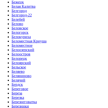
Бежецк
Белая Калитва
Белгород
Белгород-22
Белебей
Белово
Беловское
Белогорск
Белокуриха
Беломестная Криуша
Беломестное
Белоозерский
Белоостров
Белорецк
Белоярский
Бельское
Беляево
Беляниново
Белячий
Бердск
Береговое
Береза
Березка
Березнеговатка
Березники