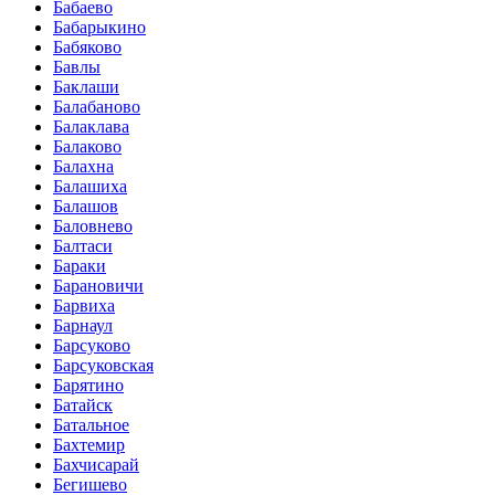
Бабаево
Бабарыкино
Бабяково
Бавлы
Баклаши
Балабаново
Балаклава
Балаково
Балахна
Балашиха
Балашов
Баловнево
Балтаси
Бараки
Барановичи
Барвиха
Барнаул
Барсуково
Барсуковская
Барятино
Батайск
Батальное
Бахтемир
Бахчисарай
Бегишево