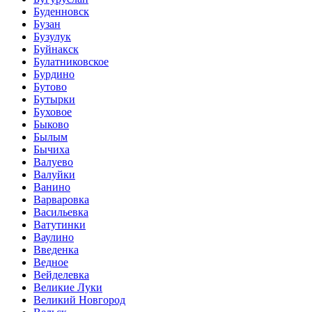
Буденновск
Бузан
Бузулук
Буйнакск
Булатниковское
Бурдино
Бутово
Бутырки
Буховое
Быково
Былым
Бычиха
Валуево
Валуйки
Ванино
Варваровка
Васильевка
Ватутинки
Ваулино
Введенка
Ведное
Вейделевка
Великие Луки
Великий Новгород