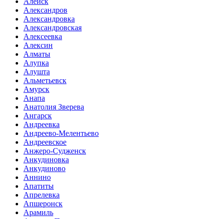
Алейск
Александров
Александровка
Александровская
Алексеевка
Алексин
Алматы
Алупка
Алушта
Альметьевск
Амурск
Анапа
Анатолия Зверева
Ангарск
Андреевка
Андреево-Мелентьево
Андреевское
Анжеро-Судженск
Анкудиновка
Анкудиново
Аннино
Апатиты
Апрелевка
Апшеронск
Арамиль