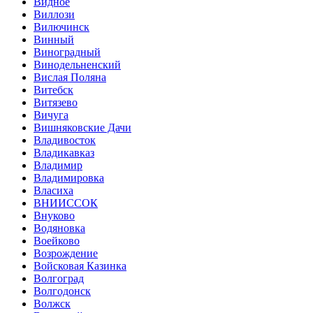
Видное
Виллози
Вилючинск
Винный
Виноградный
Винодельненский
Вислая Поляна
Витебск
Витязево
Вичуга
Вишняковские Дачи
Владивосток
Владикавказ
Владимир
Владимировка
Власиха
ВНИИССОК
Внуково
Водяновка
Воейково
Возрождение
Войсковая Казинка
Волгоград
Волгодонск
Волжск