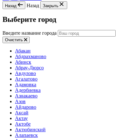
Назад
Назад
Закрыть
Выберите город
Введите название города
Очистить
Абакан
Абдрахманово
Абинск
Абрау-Дюрсо
Авдулово
Агалатово
Адамовка
Адербиевка
Азнакаево
Азов
Айдарово
Аксай
Актау
Актобе
Актюбинский
Алапаевск