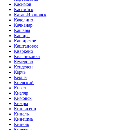
Касимов
Каспийск
Катав-Ивановск
Качелино
Качканар
Кашары
Кашира
Каширское
Каштановое
Кваркено
Квасниковка
Кемерово
Кенделен
Керчь
Керша
Киевский
Кизел
Кизляр
Кимовск
Кимры
Кингисепп
Кинель
Кинешма
Кипень
Киреевск