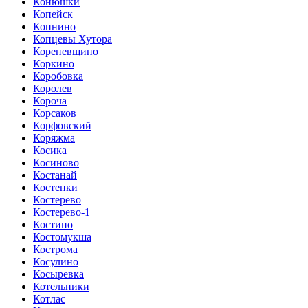
Конюшки
Копейск
Копнино
Копцевы Хутора
Кореневщино
Коркино
Коробовка
Королев
Короча
Корсаков
Корфовский
Коряжма
Косика
Косиново
Костанай
Костенки
Костерево
Костерево-1
Костино
Костомукша
Кострома
Косулино
Косыревка
Котельники
Котлас