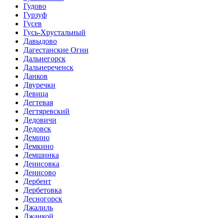
Гудово
Гурзуф
Гусев
Гусь-Хрустальный
Давыдово
Дагестанские Огни
Дальнегорск
Дальнереченск
Данков
Двуречки
Девица
Дегтевая
Дегтяревский
Дедовичи
Дедовск
Демино
Демкино
Демшинка
Денисовка
Денисово
Дербент
Дербетовка
Десногорск
Джалиль
Джанкой