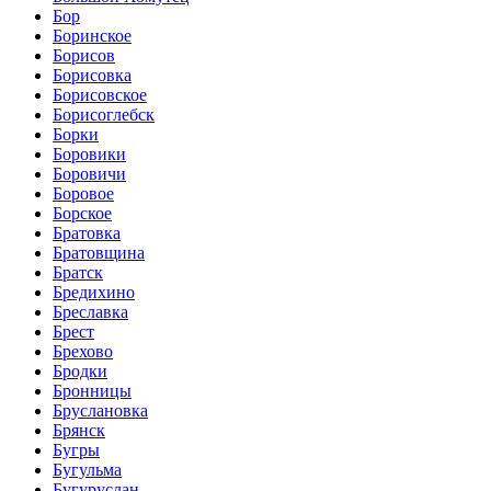
Бор
Боринское
Борисов
Борисовка
Борисовское
Борисоглебск
Борки
Боровики
Боровичи
Боровое
Борское
Братовка
Братовщина
Братск
Бредихино
Бреславка
Брест
Брехово
Бродки
Бронницы
Бруслановка
Брянск
Бугры
Бугульма
Бугуруслан