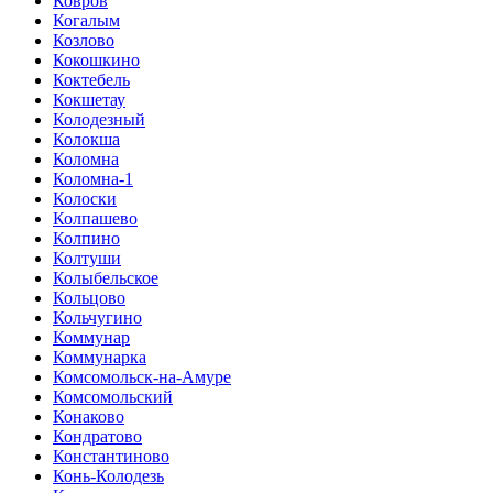
Ковров
Когалым
Козлово
Кокошкино
Коктебель
Кокшетау
Колодезный
Колокша
Коломна
Коломна-1
Колоски
Колпашево
Колпино
Колтуши
Колыбельское
Кольцово
Кольчугино
Коммунар
Коммунарка
Комсомольск-на-Амуре
Комсомольский
Конаково
Кондратово
Константиново
Конь-Колодезь