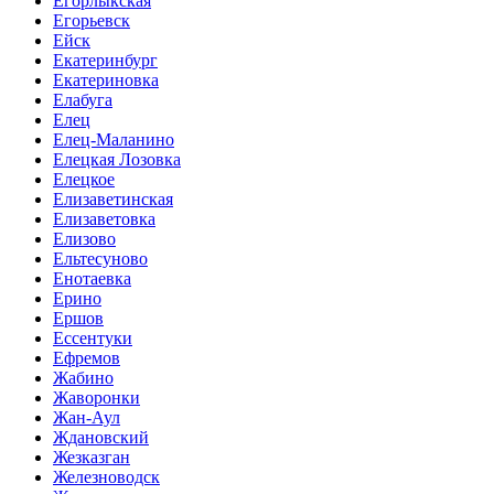
Егорлыкская
Егорьевск
Ейск
Екатеринбург
Екатериновка
Елабуга
Елец
Елец-Маланино
Елецкая Лозовка
Елецкое
Елизаветинская
Елизаветовка
Елизово
Ельтесуново
Енотаевка
Ерино
Ершов
Ессентуки
Ефремов
Жабино
Жаворонки
Жан-Аул
Ждановский
Жезказган
Железноводск