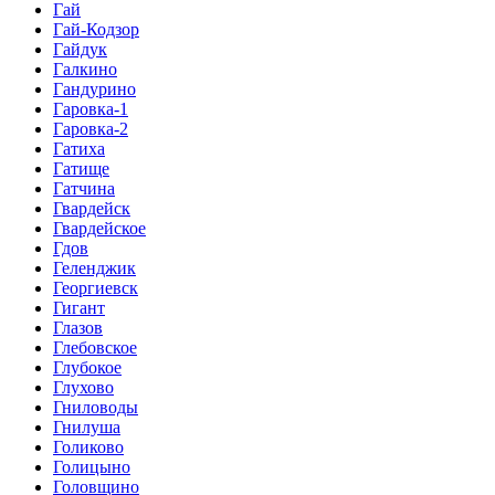
Гай
Гай-Кодзор
Гайдук
Галкино
Гандурино
Гаровка-1
Гаровка-2
Гатиха
Гатище
Гатчина
Гвардейск
Гвардейское
Гдов
Геленджик
Георгиевск
Гигант
Глазов
Глебовское
Глубокое
Глухово
Гниловоды
Гнилуша
Голиково
Голицыно
Головщино