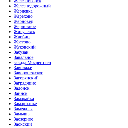
Железногорск
Железнодорожный
Жердевка
Жерехово
Жерновец
Жерновное
Жигулевск
Жлобин
Жостово
Жуковский
Забузан
Завальное
завода Мосрентген
Заволжье
Заворонежское
Загорянский
Загрядчино
Задонск
Заинск
Замарайка
Замартынье
Замежная
Замьяны
Заозерное
Заокский