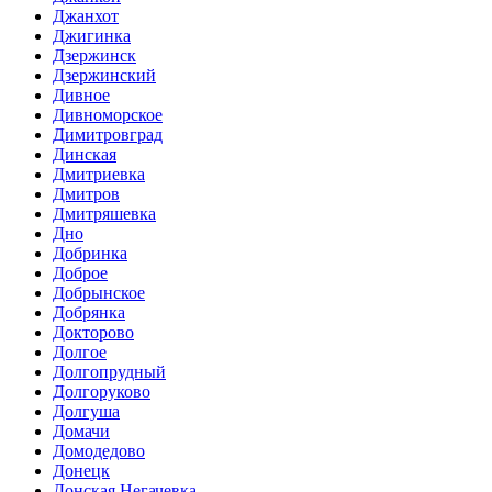
Джанхот
Джигинка
Дзержинск
Дзержинский
Дивное
Дивноморское
Димитровград
Динская
Дмитриевка
Дмитров
Дмитряшевка
Дно
Добринка
Доброе
Добрынское
Добрянка
Докторово
Долгое
Долгопрудный
Долгоруково
Долгуша
Домачи
Домодедово
Донецк
Донская Негачевка