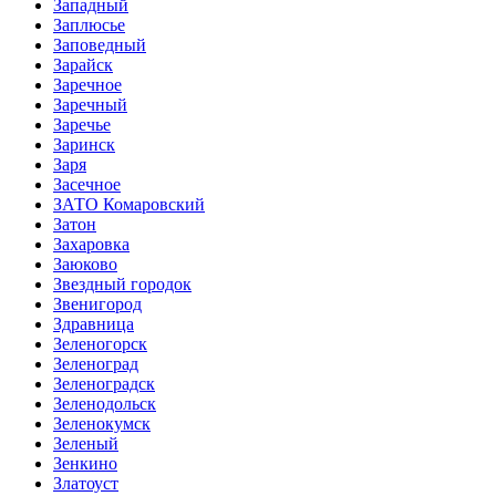
Западный
Заплюсье
Заповедный
Зарайск
Заречное
Заречный
Заречье
Заринск
Заря
Засечное
ЗАТО Комаровский
Затон
Захаровка
Заюково
Звездный городок
Звенигород
Здравница
Зеленогорск
Зеленоград
Зеленоградск
Зеленодольск
Зеленокумск
Зеленый
Зенкино
Златоуст