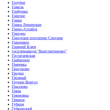
Голубое
Гомель
Горбунки
Горелое
Горки
Горки Ленинские
Горно-Алтайск
Городец
Городское поселение Снегири
Гороховец
Горячий Ключ
госплемзавода "Константиново"
Гостагаевская
Грайворон
Грачевка
Григорово
Гродно
Грозный
Грунин Воргол
Грызлово
Грязи
Грязновка
Грязное
Губкин
Губкинский