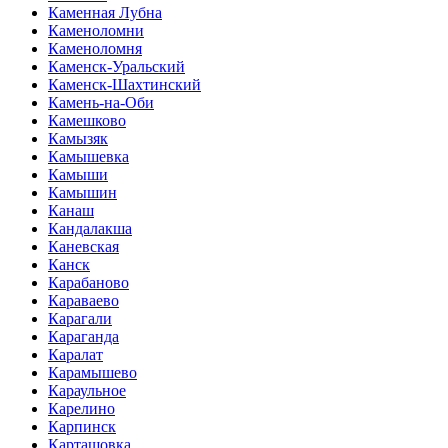
Каменная Лубна
Каменоломни
Каменоломня
Каменск-Уральский
Каменск-Шахтинский
Камень-на-Оби
Камешково
Камызяк
Камышевка
Камыши
Камышин
Канаш
Кандалакша
Каневская
Канск
Карабаново
Караваево
Карагали
Караганда
Каралат
Карамышево
Караульное
Карелино
Карпинск
Карташовка