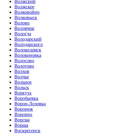
Волжский
Волжское
Волковойно
Волковыск
Волово
Воловчик
Вологда
Володарский
Володарского
Волоколамск
Волоконовка
Волосово
Волотово
Волхов
Волчье
Вольное
Вольск
Воркута
Воробьевка
Ворон-Лозовка
Воронеж
Воронец
Ворсма
Ворша
Воскресенск