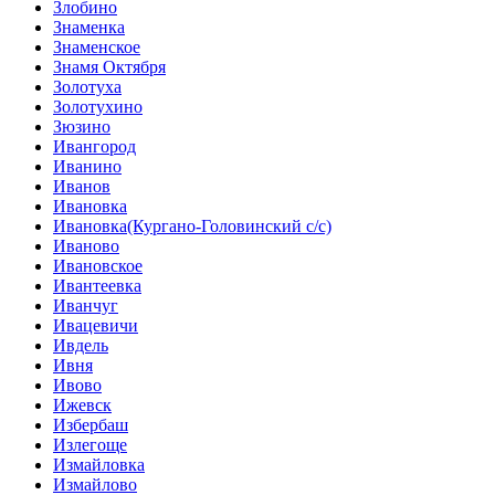
Злобино
Знаменка
Знаменское
Знамя Октября
Золотуха
Золотухино
Зюзино
Ивангород
Иванино
Иванов
Ивановка
Ивановка(Кургано-Головинский с/с)
Иваново
Ивановское
Ивантеевка
Иванчуг
Ивацевичи
Ивдель
Ивня
Ивово
Ижевск
Избербаш
Излегоще
Измайловка
Измайлово