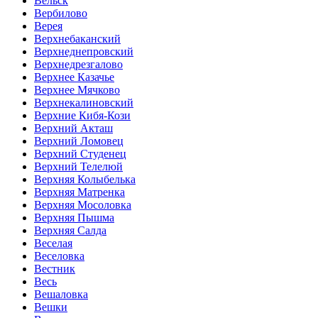
Вельск
Вербилово
Верея
Верхнебаканский
Верхнеднепровский
Верхнедрезгалово
Верхнее Казачье
Верхнее Мячково
Верхнекалиновский
Верхние Кибя-Кози
Верхний Акташ
Верхний Ломовец
Верхний Студенец
Верхний Телелюй
Верхняя Колыбелька
Верхняя Матренка
Верхняя Мосоловка
Верхняя Пышма
Верхняя Салда
Веселая
Веселовка
Вестник
Весь
Вешаловка
Вешки