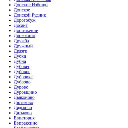
Донские Избищи
Донское
Донской Рудник
Дорогобуж
Досанг
Достижение
Дрожжино
Дружба
Дружный
Дрязги
Дубки
Дубна
Дубовец
Дубовое
Дубровка
Дуброво
Дурово
Дуровщино
Дьяконово
Дютьково
Дядьково
Дятьково
Евпатория
Евпраксино