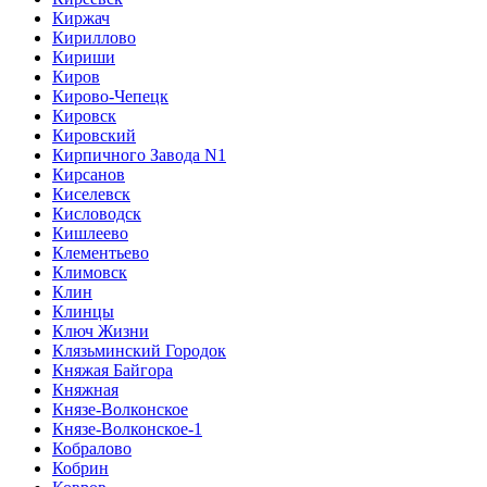
Киржач
Кириллово
Кириши
Киров
Кирово-Чепецк
Кировск
Кировский
Кирпичного Завода N1
Кирсанов
Киселевск
Кисловодск
Кишлеево
Клементьево
Климовск
Клин
Клинцы
Ключ Жизни
Клязьминский Городок
Княжая Байгора
Княжная
Князе-Волконское
Князе-Волконское-1
Кобралово
Кобрин