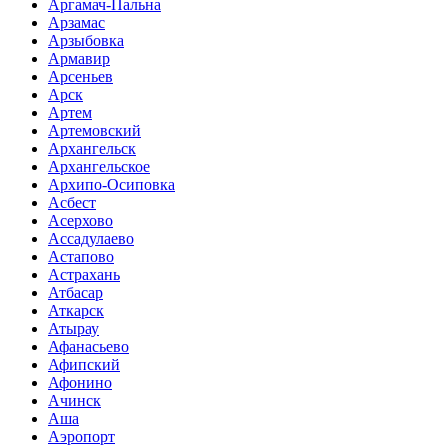
Аргамач-Пальна
Арзамас
Арзыбовка
Армавир
Арсеньев
Арск
Артем
Артемовский
Архангельск
Архангельское
Архипо-Осиповка
Асбест
Асерхово
Ассадулаево
Астапово
Астрахань
Атбасар
Аткарск
Атырау
Афанасьево
Афипский
Афонино
Ачинск
Аша
Аэропорт