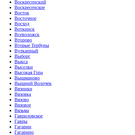
Воскресенский
Воскресенское
Восток
Восточное
Восход
Воткинск
Всеволожск
Второво
Вторые Тербуны
Вулканный
Выборг
Выкса
Выселки
Высокая Гора
Вышманово
Вышний Волочек
Вязники
Вязовка
Вязово
Вязовое
Вязьма
Гавриловское
Гавры
Гагарин
Гагарино