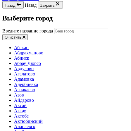
Назад
Назад
Закрыть
Выберите город
Введите название города
Очистить
Абакан
Абдрахманово
Абинск
Абрау-Дюрсо
Авдулово
Агалатово
Адамовка
Адербиевка
Азнакаево
Азов
Айдарово
Аксай
Актау
Актобе
Актюбинский
Алапаевск