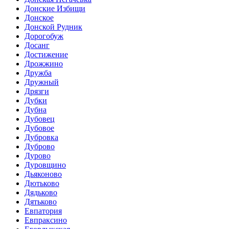
Донские Избищи
Донское
Донской Рудник
Дорогобуж
Досанг
Достижение
Дрожжино
Дружба
Дружный
Дрязги
Дубки
Дубна
Дубовец
Дубовое
Дубровка
Дуброво
Дурово
Дуровщино
Дьяконово
Дютьково
Дядьково
Дятьково
Евпатория
Евпраксино