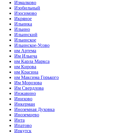
Измалково
Изобильный
Изосимово
Икряное
Ильинка
Ильино
Ильинский
Ильинское
Ильинское-Усово
им Артема
Им Ильича
им Карла Маркса
им Кирова
им Красина
им Максима Горького
Им Морозова
Им Свердлова
Инжавино
Инихово
Инкерман
Иноземная Духовка
Иноземцево
Инта
Ипатово
Иркутск