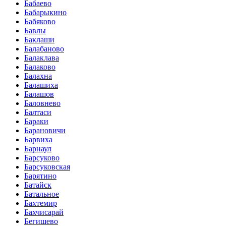
Бабаево
Бабарыкино
Бабяково
Бавлы
Баклаши
Балабаново
Балаклава
Балаково
Балахна
Балашиха
Балашов
Баловнево
Балтаси
Бараки
Барановичи
Барвиха
Барнаул
Барсуково
Барсуковская
Барятино
Батайск
Батальное
Бахтемир
Бахчисарай
Бегишево