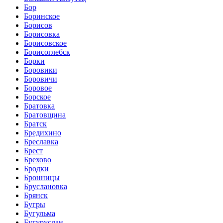
Бор
Боринское
Борисов
Борисовка
Борисовское
Борисоглебск
Борки
Боровики
Боровичи
Боровое
Борское
Братовка
Братовщина
Братск
Бредихино
Бреславка
Брест
Брехово
Бродки
Бронницы
Бруслановка
Брянск
Бугры
Бугульма
Бугуруслан