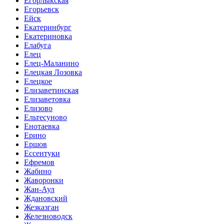
Егорлыкская
Егорьевск
Ейск
Екатеринбург
Екатериновка
Елабуга
Елец
Елец-Маланино
Елецкая Лозовка
Елецкое
Елизаветинская
Елизаветовка
Елизово
Ельтесуново
Енотаевка
Ерино
Ершов
Ессентуки
Ефремов
Жабино
Жаворонки
Жан-Аул
Ждановский
Жезказган
Железноводск