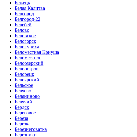
Бежецк
Белая Калитва
Белгород
Белгород-22
Белебей
Белово
Беловское
Белогорск
Белокуриха
Беломестная Криуша
Беломестное
Белоозерский
Белоостров
Белорецк
Белоярский
Бельское
Беляево
Беляниново
Белячий
Бердск
Береговое
Береза
Березка
Березнеговатка
Березники