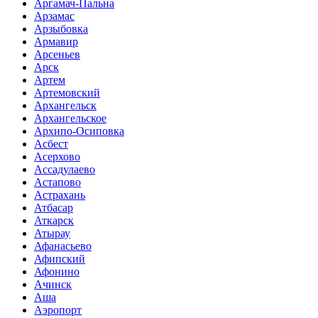
Аргамач-Пальна
Арзамас
Арзыбовка
Армавир
Арсеньев
Арск
Артем
Артемовский
Архангельск
Архангельское
Архипо-Осиповка
Асбест
Асерхово
Ассадулаево
Астапово
Астрахань
Атбасар
Аткарск
Атырау
Афанасьево
Афипский
Афонино
Ачинск
Аша
Аэропорт