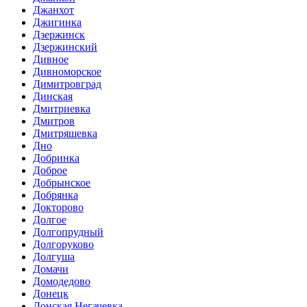
Джанхот
Джигинка
Дзержинск
Дзержинский
Дивное
Дивноморское
Димитровград
Динская
Дмитриевка
Дмитров
Дмитряшевка
Дно
Добринка
Доброе
Добрынское
Добрянка
Докторово
Долгое
Долгопрудный
Долгоруково
Долгуша
Домачи
Домодедово
Донецк
Донская Негачевка