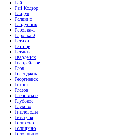
Гай
Гай-Кодзор
Гайдук
Галкино
Гандурино
Гаровка-1
Гаровка-2
Гатиха
Гатище
Гатчина
Гвардейск
Гвардейское
Гдов
Геленджик
Георгиевск
Гигант
Глазов
Глебовское
Глубокое
Глухово
Гниловоды
Гнилуша
Голиково
Голицыно
Головщино