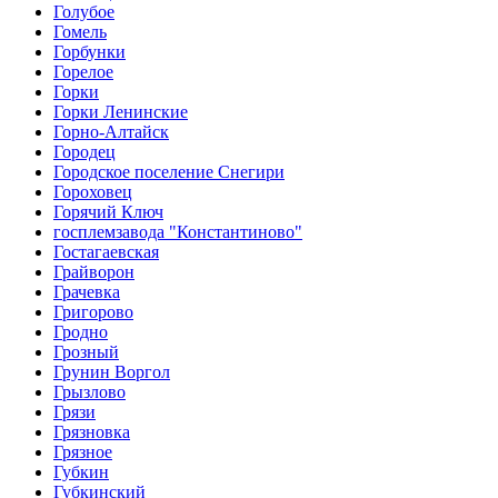
Голубое
Гомель
Горбунки
Горелое
Горки
Горки Ленинские
Горно-Алтайск
Городец
Городское поселение Снегири
Гороховец
Горячий Ключ
госплемзавода "Константиново"
Гостагаевская
Грайворон
Грачевка
Григорово
Гродно
Грозный
Грунин Воргол
Грызлово
Грязи
Грязновка
Грязное
Губкин
Губкинский