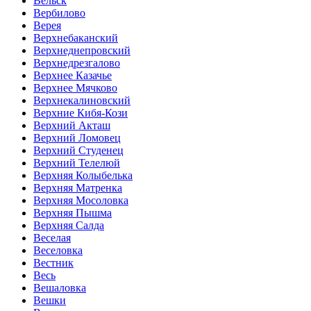
Вельск
Вербилово
Верея
Верхнебаканский
Верхнеднепровский
Верхнедрезгалово
Верхнее Казачье
Верхнее Мячково
Верхнекалиновский
Верхние Кибя-Кози
Верхний Акташ
Верхний Ломовец
Верхний Студенец
Верхний Телелюй
Верхняя Колыбелька
Верхняя Матренка
Верхняя Мосоловка
Верхняя Пышма
Верхняя Салда
Веселая
Веселовка
Вестник
Весь
Вешаловка
Вешки