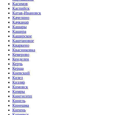
Касимов
Каспийск
Катав-Ивановск
Качелино
Качканар
Кашары
Кашира
Каширское
Каштановое
Кваркено
Квасниковка
Кемерово
Кенделен
Керчь
Керша
Киевский
Кизел
Кизляр
Кимовск
Кимры
Кингисепп
Кинель
Кинешма
Кипень
Киреевск