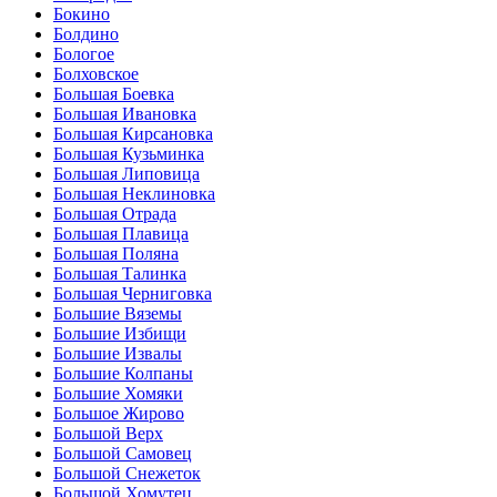
Бокино
Болдино
Бологое
Болховское
Большая Боевка
Большая Ивановка
Большая Кирсановка
Большая Кузьминка
Большая Липовица
Большая Неклиновка
Большая Отрада
Большая Плавица
Большая Поляна
Большая Талинка
Большая Черниговка
Большие Вяземы
Большие Избищи
Большие Извалы
Большие Колпаны
Большие Хомяки
Большое Жирово
Большой Верх
Большой Самовец
Большой Снежеток
Большой Хомутец