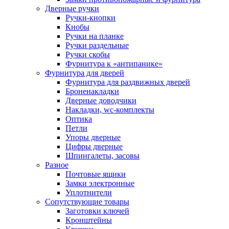
Дверные ручки
Ручки-кнопки
Кнобы
Ручки на планке
Ручки раздельные
Ручки скобы
Фурнитура к «антипанике»
Фурнитура для дверей
Фурнитура для раздвижных дверей
Броненакладки
Дверные доводчики
Накладки, wc-комплекты
Оптика
Петли
Упоры дверные
Цифры дверные
Шпингалеты, засовы
Разное
Почтовые ящики
Замки электронные
Уплотнители
Сопутствующие товары
Заготовки ключей
Кронштейны