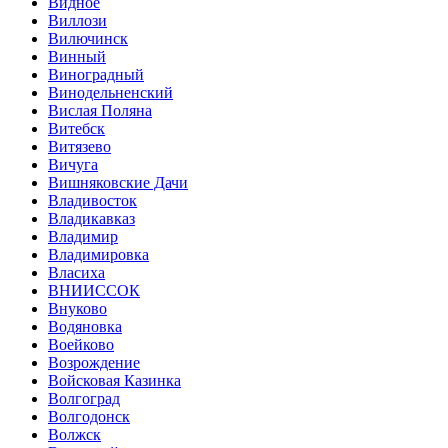
Видное
Виллози
Вилючинск
Винный
Виноградный
Винодельненский
Вислая Поляна
Витебск
Витязево
Вичуга
Вишняковские Дачи
Владивосток
Владикавказ
Владимир
Владимировка
Власиха
ВНИИССОК
Внуково
Водяновка
Воейково
Возрождение
Войсковая Казинка
Волгоград
Волгодонск
Волжск