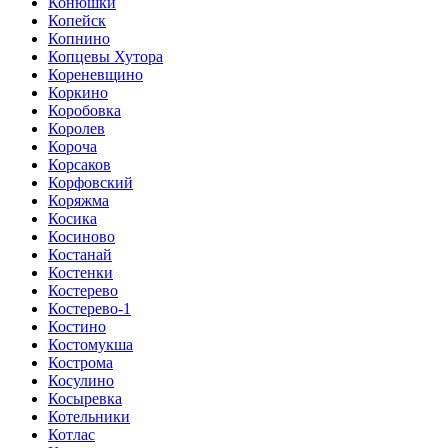
Конюшки
Копейск
Копнино
Копцевы Хутора
Кореневщино
Коркино
Коробовка
Королев
Короча
Корсаков
Корфовский
Коряжма
Косика
Косиново
Костанай
Костенки
Костерево
Костерево-1
Костино
Костомукша
Кострома
Косулино
Косыревка
Котельники
Котлас