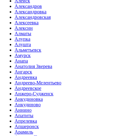
Алейск
Александров
Александровка
Александровская
Алексеевка
Алексин
Алматы
Алупка
Алушта
Альметьевск
Амурск
Анапа
Анатолия Зверева
Ангарск
Андреевка
Андреево-Мелентьево
Андреевское
Анжеро-Судженск
Анкудиновка
Анкудиново
Аннино
Апатиты
Апрелевка
Апшеронск
Арамиль