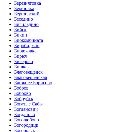
Березняговка
Березовка
Березовский
Беседино
Бигильдино
Бийск
Бикин
Биокомбината
Биробиджан
Бирюковка
Бирюч
Бисерово
Бишкек
Благовещенск
Благовещенская
Ближнее Борисово
Бобров
Боброво
Бобруйск
Богатые Сабы
Богданович
Богданово
Боголюбово
Богородицк
Богородск