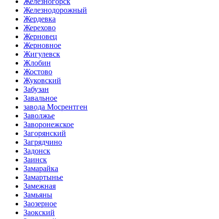
Железногорск
Железнодорожный
Жердевка
Жерехово
Жерновец
Жерновное
Жигулевск
Жлобин
Жостово
Жуковский
Забузан
Завальное
завода Мосрентген
Заволжье
Заворонежское
Загорянский
Загрядчино
Задонск
Заинск
Замарайка
Замартынье
Замежная
Замьяны
Заозерное
Заокский