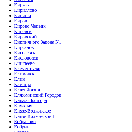
Киржач
Кириллово
Кириши
Киров
Кирово-Чепецк
Кировск
Кировский
Кирпичного Завода N1
Кирсанов
Киселевск
Кисловодск
Кишлеево
Клементьево
Климовск
Клин
Клинцы
Ключ Жизни
Клязьминский Городок
Княжая Байгора
Княжная
Князе-Волконское
Князе-Волконское-1
Кобралово
Кобрин