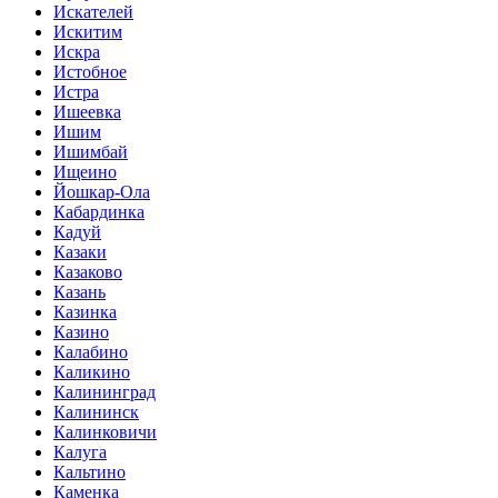
Искателей
Искитим
Искра
Истобное
Истра
Ишеевка
Ишим
Ишимбай
Ищеино
Йошкар-Ола
Кабардинка
Кадуй
Казаки
Казаково
Казань
Казинка
Казино
Калабино
Каликино
Калининград
Калининск
Калинковичи
Калуга
Кальтино
Каменка