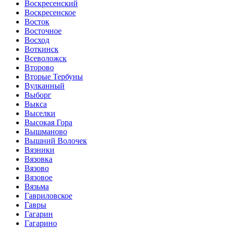
Воскресенский
Воскресенское
Восток
Восточное
Восход
Воткинск
Всеволожск
Второво
Вторые Тербуны
Вулканный
Выборг
Выкса
Выселки
Высокая Гора
Вышманово
Вышний Волочек
Вязники
Вязовка
Вязово
Вязовое
Вязьма
Гавриловское
Гавры
Гагарин
Гагарино