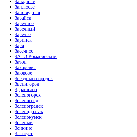
Западный
Заплюсье
Заповедный
Зарайск
Заречное
Заречный
Заречье
Заринск
Заря
Засечное
ЗАТО Комаровский
Затон
Захаровка
Заюково
Звездный городок
Звенигород
Здравница
Зеленогорск
Зеленоград
Зеленоградск
Зеленодольск
Зеленокумск
Зеленый
Зенкино
Златоуст