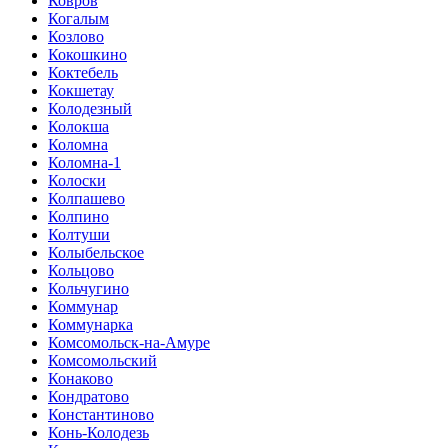
Ковров
Когалым
Козлово
Кокошкино
Коктебель
Кокшетау
Колодезный
Колокша
Коломна
Коломна-1
Колоски
Колпашево
Колпино
Колтуши
Колыбельское
Кольцово
Кольчугино
Коммунар
Коммунарка
Комсомольск-на-Амуре
Комсомольский
Конаково
Кондратово
Константиново
Конь-Колодезь