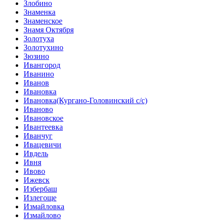
Злобино
Знаменка
Знаменское
Знамя Октября
Золотуха
Золотухино
Зюзино
Ивангород
Иванино
Иванов
Ивановка
Ивановка(Кургано-Головинский с/с)
Иваново
Ивановское
Ивантеевка
Иванчуг
Ивацевичи
Ивдель
Ивня
Ивово
Ижевск
Избербаш
Излегоще
Измайловка
Измайлово