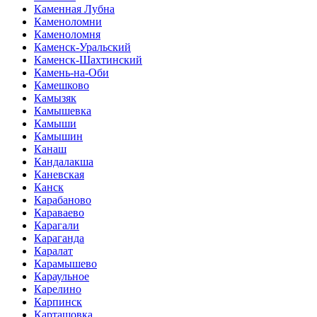
Каменная Лубна
Каменоломни
Каменоломня
Каменск-Уральский
Каменск-Шахтинский
Камень-на-Оби
Камешково
Камызяк
Камышевка
Камыши
Камышин
Канаш
Кандалакша
Каневская
Канск
Карабаново
Караваево
Карагали
Караганда
Каралат
Карамышево
Караульное
Карелино
Карпинск
Карташовка