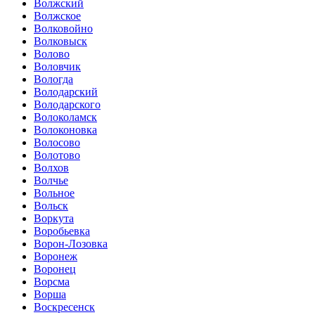
Волжский
Волжское
Волковойно
Волковыск
Волово
Воловчик
Вологда
Володарский
Володарского
Волоколамск
Волоконовка
Волосово
Волотово
Волхов
Волчье
Вольное
Вольск
Воркута
Воробьевка
Ворон-Лозовка
Воронеж
Воронец
Ворсма
Ворша
Воскресенск