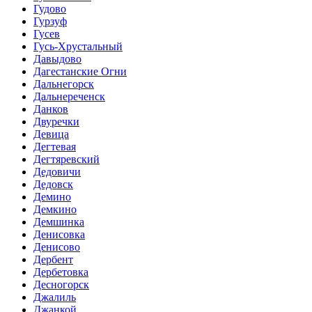
Гудово
Гурзуф
Гусев
Гусь-Хрустальный
Давыдово
Дагестанские Огни
Дальнегорск
Дальнереченск
Данков
Двуречки
Девица
Дегтевая
Дегтяревский
Дедовичи
Дедовск
Демино
Демкино
Демшинка
Денисовка
Денисово
Дербент
Дербетовка
Десногорск
Джалиль
Джанкой