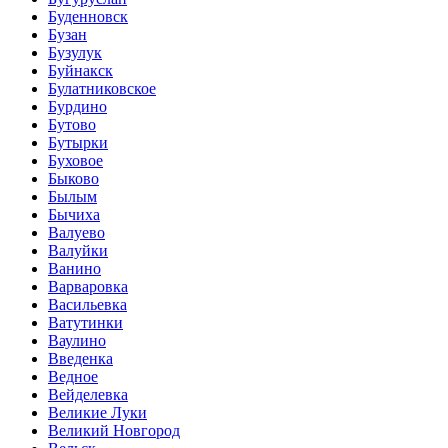
Буденновск
Бузан
Бузулук
Буйнакск
Булатниковское
Бурдино
Бутово
Бутырки
Буховое
Быково
Былым
Бычиха
Валуево
Валуйки
Ванино
Варваровка
Васильевка
Ватутинки
Ваулино
Введенка
Ведное
Вейделевка
Великие Луки
Великий Новгород