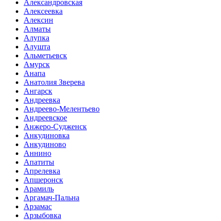
Александровская
Алексеевка
Алексин
Алматы
Алупка
Алушта
Альметьевск
Амурск
Анапа
Анатолия Зверева
Ангарск
Андреевка
Андреево-Мелентьево
Андреевское
Анжеро-Судженск
Анкудиновка
Анкудиново
Аннино
Апатиты
Апрелевка
Апшеронск
Арамиль
Аргамач-Пальна
Арзамас
Арзыбовка