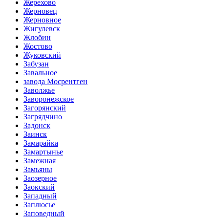
Жерехово
Жерновец
Жерновное
Жигулевск
Жлобин
Жостово
Жуковский
Забузан
Завальное
завода Мосрентген
Заволжье
Заворонежское
Загорянский
Загрядчино
Задонск
Заинск
Замарайка
Замартынье
Замежная
Замьяны
Заозерное
Заокский
Западный
Заплюсье
Заповедный