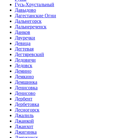
Гусь-Хрустальный
Давыдово
Дагестанские Огни
Дальнегорск
Дальнереченск
Данков
Двуречки
Девица
Дегтевая
Дегтяревский
Дедовичи
Дедовск
Демино
Демкино
Демшинка
Денисовка
Денисово
Дербент
Дербетовка
Десногорск
Джалиль
Джанкой
Джанхот
Джигинка
Дзержинск