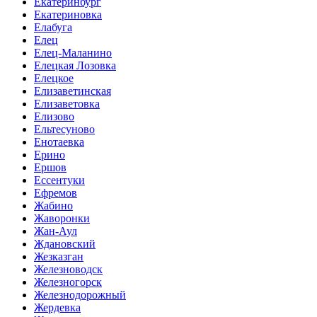
Екатеринбург
Екатериновка
Елабуга
Елец
Елец-Маланино
Елецкая Лозовка
Елецкое
Елизаветинская
Елизаветовка
Елизово
Ельтесуново
Енотаевка
Ерино
Ершов
Ессентуки
Ефремов
Жабино
Жаворонки
Жан-Аул
Ждановский
Жезказган
Железноводск
Железногорск
Железнодорожный
Жердевка