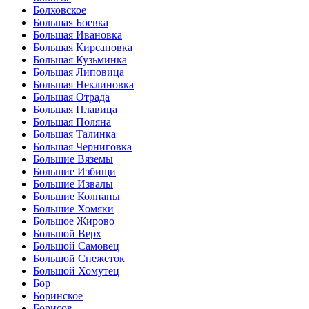
Болховское
Большая Боевка
Большая Ивановка
Большая Кирсановка
Большая Кузьминка
Большая Липовица
Большая Неклиновка
Большая Отрада
Большая Плавица
Большая Поляна
Большая Талинка
Большая Черниговка
Большие Вяземы
Большие Избищи
Большие Извалы
Большие Колпаны
Большие Хомяки
Большое Жирово
Большой Верх
Большой Самовец
Большой Снежеток
Большой Хомутец
Бор
Боринское
Борисов