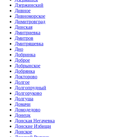
Дзержинский
Дивное
Дивноморское
Димитровград
Динская
Дмитриевка
Дмитров
Дмитряшевка
Дно
Добринка
Доброе
Добрынское
Добрянка
Докторово
Долгое
Долгопрудный
Долгоруково
Долгуша
Домачи
Домодедово
Донецк
Донская Негачевка
Донские Избищи
Донское