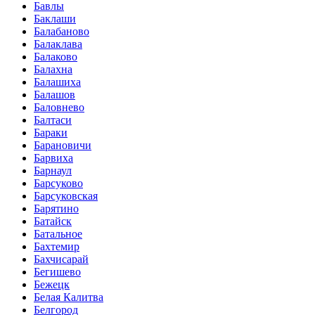
Бавлы
Баклаши
Балабаново
Балаклава
Балаково
Балахна
Балашиха
Балашов
Баловнево
Балтаси
Бараки
Барановичи
Барвиха
Барнаул
Барсуково
Барсуковская
Барятино
Батайск
Батальное
Бахтемир
Бахчисарай
Бегишево
Бежецк
Белая Калитва
Белгород