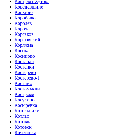
Копцевы Хутора
Кореневщино
Коркино
Коробовка
Королев
Короча
Корсаков
Корфовский
Коряжма
Косика
Косиново
Костанай
Костенки
Костерево
Костерево-1
Костино
Костомукша
Кострома
Косулино
Косыревка
Котельники
Котлас
Котовка
Котовск
Кочетовка