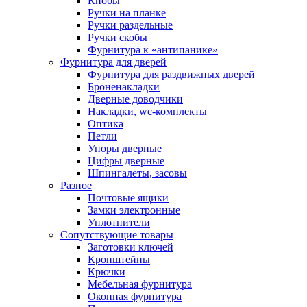
Кнобы
Ручки на планке
Ручки раздельные
Ручки скобы
Фурнитура к «антипанике»
Фурнитура для дверей
Фурнитура для раздвижных дверей
Броненакладки
Дверные доводчики
Накладки, wc-комплекты
Оптика
Петли
Упоры дверные
Цифры дверные
Шпингалеты, засовы
Разное
Почтовые ящики
Замки электронные
Уплотнители
Сопутствующие товары
Заготовки ключей
Кронштейны
Крючки
Мебельная фурнитура
Оконная фурнитура