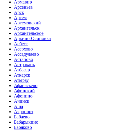
Армавир
Арсеньев
Арск
Артем
Артемовский
Архангельск
Архангельское
Архипо-Осиповка
Асбест
Асерхово
Ассадулаево
Астапово
Астрахань
Атбасар
Аткарск
Атырау
Афанасьево
Афипский
Афонино
Ачинск
Аша
Аэропорт
Бабаево
Бабарыкино
Бабяково