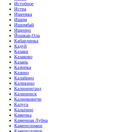
Истобное
Истра
Ишеевка
Ишим
Ишимбай
Ищеино
Йошкар-Ола
Кабардинка
Кадуй
Казаки
Казаково
Казань
Казинка
Казино
Калабино
Каликино
Калининград
Калининск
Калинковичи
Калуга
Кальтино
Каменка
Каменная Лубна
Каменоломни
Каменоломня