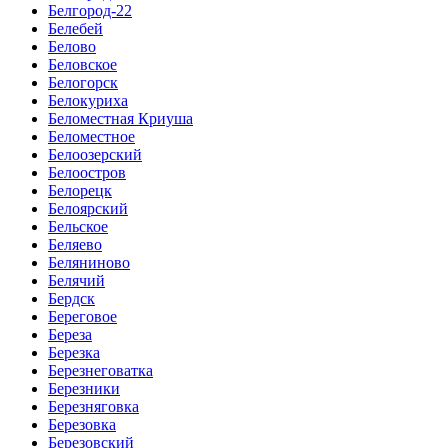
Белгород-22
Белебей
Белово
Беловское
Белогорск
Белокуриха
Беломестная Криуша
Беломестное
Белоозерский
Белоостров
Белорецк
Белоярский
Бельское
Беляево
Беляниново
Белячий
Бердск
Береговое
Береза
Березка
Березнеговатка
Березники
Березняговка
Березовка
Березовский