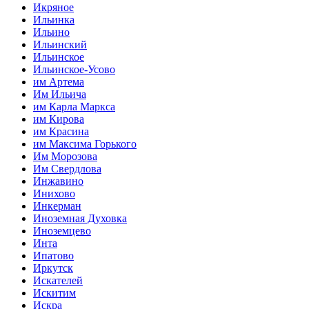
Икряное
Ильинка
Ильино
Ильинский
Ильинское
Ильинское-Усово
им Артема
Им Ильича
им Карла Маркса
им Кирова
им Красина
им Максима Горького
Им Морозова
Им Свердлова
Инжавино
Инихово
Инкерман
Иноземная Духовка
Иноземцево
Инта
Ипатово
Иркутск
Искателей
Искитим
Искра