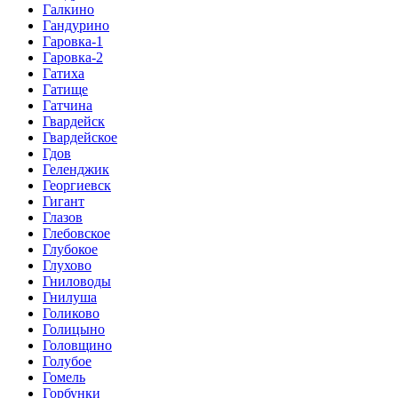
Галкино
Гандурино
Гаровка-1
Гаровка-2
Гатиха
Гатище
Гатчина
Гвардейск
Гвардейское
Гдов
Геленджик
Георгиевск
Гигант
Глазов
Глебовское
Глубокое
Глухово
Гниловоды
Гнилуша
Голиково
Голицыно
Головщино
Голубое
Гомель
Горбунки