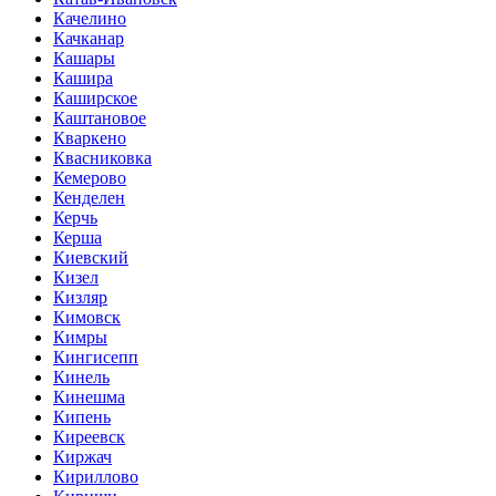
Качелино
Качканар
Кашары
Кашира
Каширское
Каштановое
Кваркено
Квасниковка
Кемерово
Кенделен
Керчь
Керша
Киевский
Кизел
Кизляр
Кимовск
Кимры
Кингисепп
Кинель
Кинешма
Кипень
Киреевск
Киржач
Кириллово