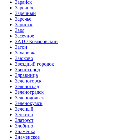
Зарайск
Заречное
Заречный
Заречье
Заринск
Заря
Засечное
ЗАТО Комаровский
Затон
Захаровка
Заюково
Звездный городок
Звенигород
Здравница
Зеленогорск
Зеленоград
Зеленоградск
Зеленодольск
Зеленокумск
Зеленый
Зенкино
Златоуст
Злобино
Знаменка
Знаменское