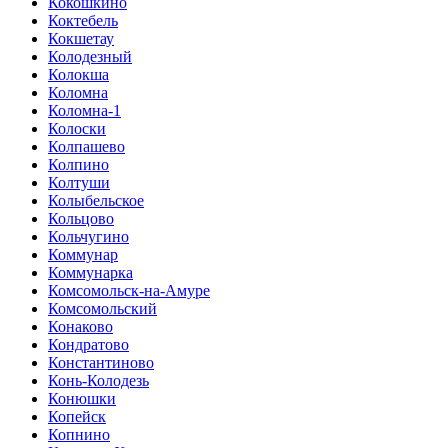
Кокошкино
Коктебель
Кокшетау
Колодезный
Колокша
Коломна
Коломна-1
Колоски
Колпашево
Колпино
Колтуши
Колыбельское
Кольцово
Кольчугино
Коммунар
Коммунарка
Комсомольск-на-Амуре
Комсомольский
Конаково
Кондратово
Константиново
Конь-Колодезь
Конюшки
Копейск
Копнино