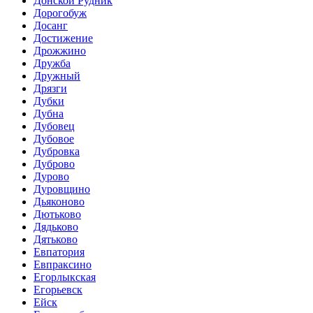
Донской Рудник
Дорогобуж
Досанг
Достижение
Дрожжино
Дружба
Дружный
Дрязги
Дубки
Дубна
Дубовец
Дубовое
Дубровка
Дуброво
Дурово
Дуровщино
Дьяконово
Дютьково
Дядьково
Дятьково
Евпатория
Евпраксино
Егорлыкская
Егорьевск
Ейск