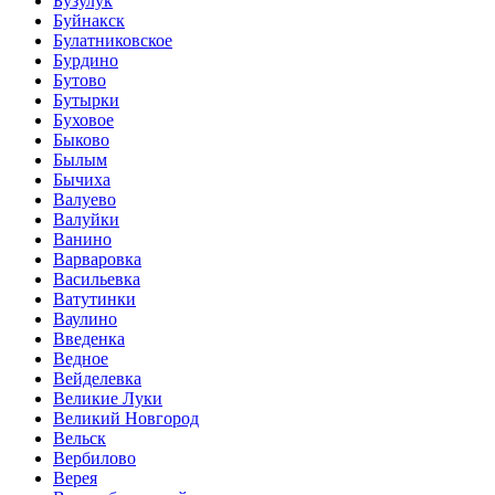
Бузулук
Буйнакск
Булатниковское
Бурдино
Бутово
Бутырки
Буховое
Быково
Былым
Бычиха
Валуево
Валуйки
Ванино
Варваровка
Васильевка
Ватутинки
Ваулино
Введенка
Ведное
Вейделевка
Великие Луки
Великий Новгород
Вельск
Вербилово
Верея