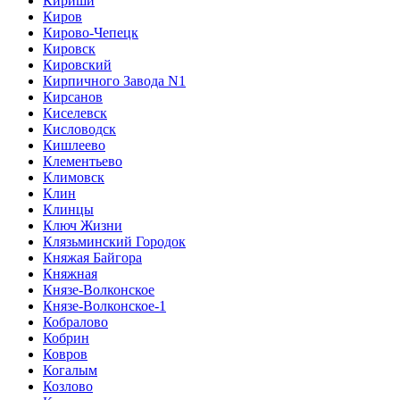
Кириши
Киров
Кирово-Чепецк
Кировск
Кировский
Кирпичного Завода N1
Кирсанов
Киселевск
Кисловодск
Кишлеево
Клементьево
Климовск
Клин
Клинцы
Ключ Жизни
Клязьминский Городок
Княжая Байгора
Княжная
Князе-Волконское
Князе-Волконское-1
Кобралово
Кобрин
Ковров
Когалым
Козлово