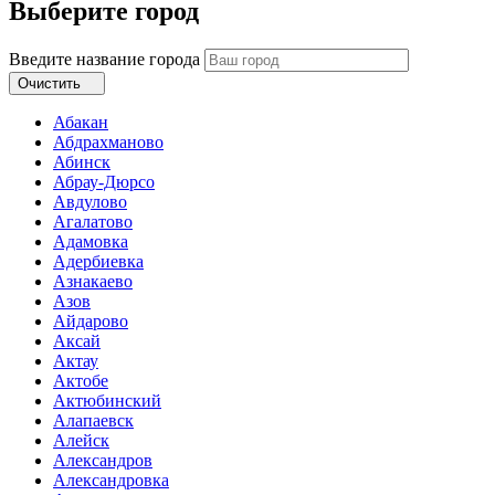
Выберите город
Введите название города
Очистить
Абакан
Абдрахманово
Абинск
Абрау-Дюрсо
Авдулово
Агалатово
Адамовка
Адербиевка
Азнакаево
Азов
Айдарово
Аксай
Актау
Актобе
Актюбинский
Алапаевск
Алейск
Александров
Александровка