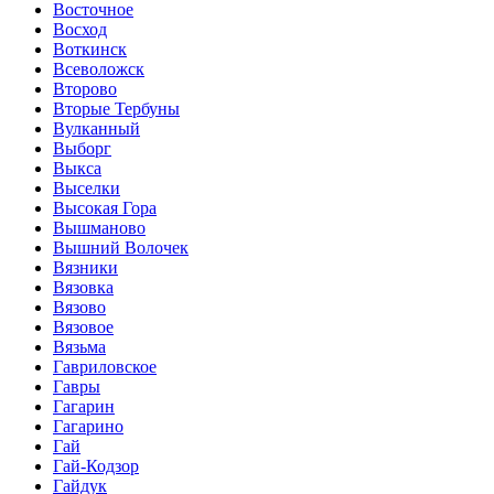
Восточное
Восход
Воткинск
Всеволожск
Второво
Вторые Тербуны
Вулканный
Выборг
Выкса
Выселки
Высокая Гора
Вышманово
Вышний Волочек
Вязники
Вязовка
Вязово
Вязовое
Вязьма
Гавриловское
Гавры
Гагарин
Гагарино
Гай
Гай-Кодзор
Гайдук