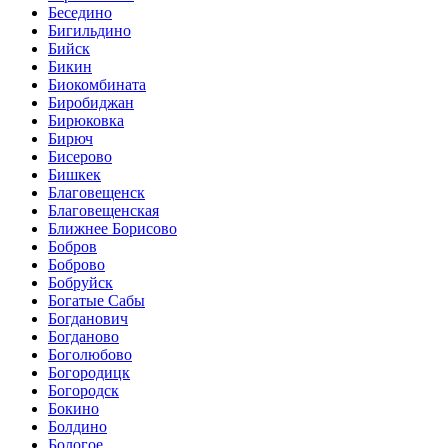
Беседино
Бигильдино
Бийск
Бикин
Биокомбината
Биробиджан
Бирюковка
Бирюч
Бисерово
Бишкек
Благовещенск
Благовещенская
Ближнее Борисово
Бобров
Боброво
Бобруйск
Богатые Сабы
Богданович
Богданово
Боголюбово
Богородицк
Богородск
Бокино
Болдино
Бологое