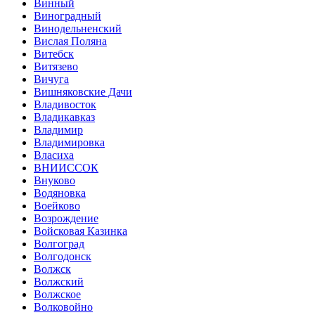
Винный
Виноградный
Винодельненский
Вислая Поляна
Витебск
Витязево
Вичуга
Вишняковские Дачи
Владивосток
Владикавказ
Владимир
Владимировка
Власиха
ВНИИССОК
Внуково
Водяновка
Воейково
Возрождение
Войсковая Казинка
Волгоград
Волгодонск
Волжск
Волжский
Волжское
Волковойно