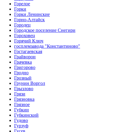
Горелое
Горки
Горки Ленинские
Горно-Алтайск
Городец
Городское поселение Снегири
Гороховец
Горячий Ключ
госплемзавода "Константиново"
Гостагаевская
Грайворон
Грачевка
Григорово
Гродно
Грозный
Грунин Воргол
Грызлово
Грязи
Грязновка
Грязное
Губкин
Губкинский
Гудово
Гурзуф
Гусев