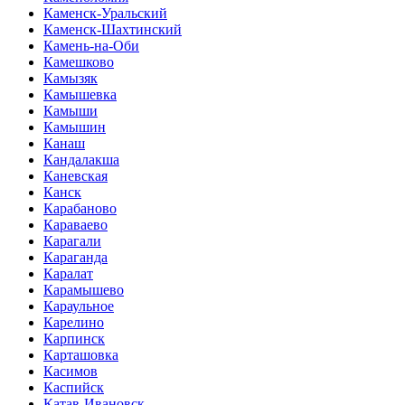
Каменск-Уральский
Каменск-Шахтинский
Камень-на-Оби
Камешково
Камызяк
Камышевка
Камыши
Камышин
Канаш
Кандалакша
Каневская
Канск
Карабаново
Караваево
Карагали
Караганда
Каралат
Карамышево
Караульное
Карелино
Карпинск
Карташовка
Касимов
Каспийск
Катав-Ивановск