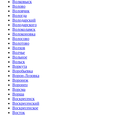
Волковыск
Волово
Воловчик
Вологда
Володарский
Володарского
Волоколамск
Волоконовка
Волосово
Волотово
Волхов
Волчье
Вольное
Вольск
Воркута
Воробьевка
Ворон-Лозовка
Воронеж
Воронец
Ворсма
Ворша
Воскресенск
Воскресенский
Воскресенское
Восток