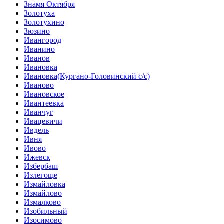
Знамя Октября
Золотуха
Золотухино
Зюзино
Ивангород
Иванино
Иванов
Ивановка
Ивановка(Кургано-Головинский с/с)
Иваново
Ивановское
Ивантеевка
Иванчуг
Ивацевичи
Ивдель
Ивня
Ивово
Ижевск
Избербаш
Излегоще
Измайловка
Измайлово
Измалково
Изобильный
Изосимово