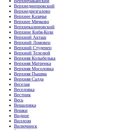
Верхнебаканский
Верхнеднепровский
Верхнедрезгалово
Верхнее Казачье
Верхнее Мячково
Верхнекалиновский
Верхние Кибя-Кози
Верхний Акташ
Верхний Ломовец
Верхний Студенец
Верхний Телелюй
Верхняя Колыбелька
Верхняя Матренка
Верхняя Мосоловка
Верхняя Пышма
Верхняя Салда
Веселая
Веселовка
Вестник
Весь
Вешаловка
Вешки
Видное
Виллози
Вилючинск