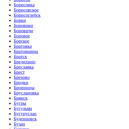
Борисовка
Борисовское
Борисоглебск
Борки
Боровики
Боровичи
Боровое
Борское
Братовка
Братовщина
Братск
Бредихино
Бреславка
Брест
Брехово
Бродки
Бронницы
Бруслановка
Брянск
Бугры
Бугульма
Бугуруслан
Буденновск
Бузан