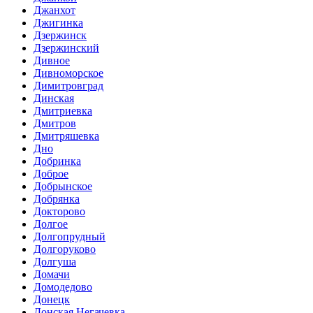
Джанхот
Джигинка
Дзержинск
Дзержинский
Дивное
Дивноморское
Димитровград
Динская
Дмитриевка
Дмитров
Дмитряшевка
Дно
Добринка
Доброе
Добрынское
Добрянка
Докторово
Долгое
Долгопрудный
Долгоруково
Долгуша
Домачи
Домодедово
Донецк
Донская Негачевка