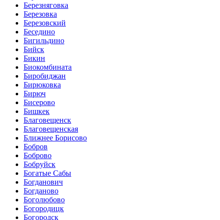
Березняговка
Березовка
Березовский
Беседино
Бигильдино
Бийск
Бикин
Биокомбината
Биробиджан
Бирюковка
Бирюч
Бисерово
Бишкек
Благовещенск
Благовещенская
Ближнее Борисово
Бобров
Боброво
Бобруйск
Богатые Сабы
Богданович
Богданово
Боголюбово
Богородицк
Богородск