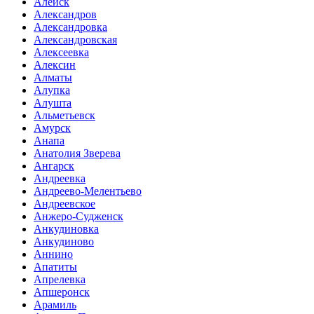
Алейск
Александров
Александровка
Александровская
Алексеевка
Алексин
Алматы
Алупка
Алушта
Альметьевск
Амурск
Анапа
Анатолия Зверева
Ангарск
Андреевка
Андреево-Мелентьево
Андреевское
Анжеро-Судженск
Анкудиновка
Анкудиново
Аннино
Апатиты
Апрелевка
Апшеронск
Арамиль