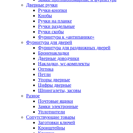
Дверные ручки
Ручки-кнопки
Кнобы
Ручки на планке
Ручки раздельные
Ручки скобы
Фурнитура к «антипанике»
Фурнитура для дверей
Фурнитура для раздвижных дверей
Броненакладки
Дверные доводчики
Накладки, wc-комплекты
Оптика
Петли
Упоры дверные
Цифры дверные
Шпингалеты, засовы
Разное
Почтовые ящики
Замки электронные
Уплотнители
Сопутствующие товары
Заготовки ключей
Кронштейны