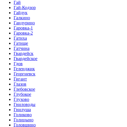
Гай
Гай-Кодзор
Гайдук
Галкино
Гандурино
Гаровка-1
Гаровка-2
Гатиха
Гатище
Гатчина
Гвардейск
Гвардейское
Гдов
Геленджик
Георгиевск
Гигант
Глазов
Глебовское
Глубокое
Глухово
Гниловоды
Гнилуша
Голиково
Голицыно
Головщино