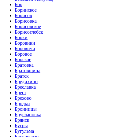
Бор
Боринское
Борисов
Борисовка
Борисовское
Борисоглебск
Борки
Боровики
Боровичи
Боровое
Борское
Братовка
Братовщина
Братск
Бредихино
Бреславка
Брест
Брехово
Бродки
Бронницы
Бруслановка
Брянск
Бугры
Бугульма
Бугуруслан