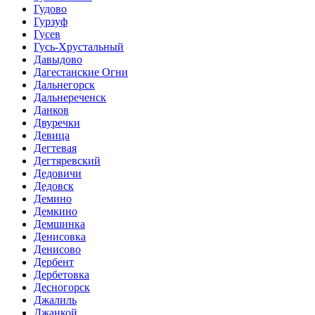
Гудово
Гурзуф
Гусев
Гусь-Хрустальный
Давыдово
Дагестанские Огни
Дальнегорск
Дальнереченск
Данков
Двуречки
Девица
Дегтевая
Дегтяревский
Дедовичи
Дедовск
Демино
Демкино
Демшинка
Денисовка
Денисово
Дербент
Дербетовка
Десногорск
Джалиль
Джанкой