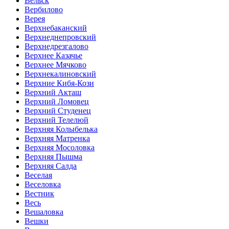
Вельск
Вербилово
Верея
Верхнебаканский
Верхнеднепровский
Верхнедрезгалово
Верхнее Казачье
Верхнее Мячково
Верхнекалиновский
Верхние Кибя-Кози
Верхний Акташ
Верхний Ломовец
Верхний Студенец
Верхний Телелюй
Верхняя Колыбелька
Верхняя Матренка
Верхняя Мосоловка
Верхняя Пышма
Верхняя Салда
Веселая
Веселовка
Вестник
Весь
Вешаловка
Вешки