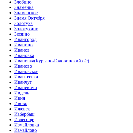
Злобино
Знаменка
Знаменское
Знамя Октября
Золотуха
Золотухино
Зюзино
Ивангород
Иванино
Иванов
Ивановка
Ивановка(Кургано-Головинский с/с)
Иваново
Ивановское
Ивантеевка
Иванчуг
Ивацевичи
Ивдель
Ивня
Ивово
Ижевск
Избербаш
Излегоще
Измайловка
Измайлово