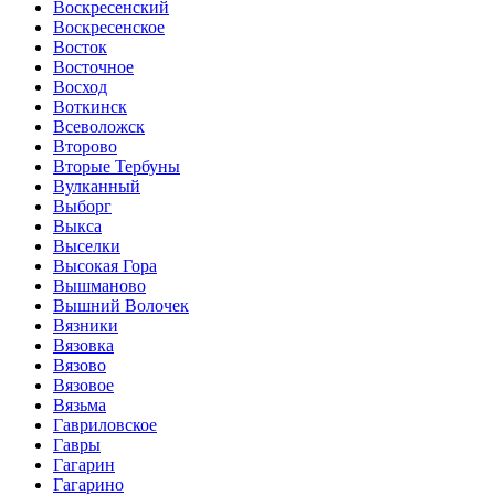
Воскресенский
Воскресенское
Восток
Восточное
Восход
Воткинск
Всеволожск
Второво
Вторые Тербуны
Вулканный
Выборг
Выкса
Выселки
Высокая Гора
Вышманово
Вышний Волочек
Вязники
Вязовка
Вязово
Вязовое
Вязьма
Гавриловское
Гавры
Гагарин
Гагарино