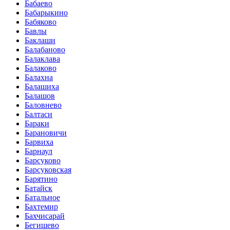
Бабаево
Бабарыкино
Бабяково
Бавлы
Баклаши
Балабаново
Балаклава
Балаково
Балахна
Балашиха
Балашов
Баловнево
Балтаси
Бараки
Барановичи
Барвиха
Барнаул
Барсуково
Барсуковская
Барятино
Батайск
Батальное
Бахтемир
Бахчисарай
Бегишево