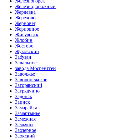
Железногорск
Железнодорожный
Жердевка
Жерехово
Жерновец
Жерновное
Жигулевск
Жлобин
Жостово
Жуковский
Забузан
Завальное
завода Мосрентген
Заволжье
Заворонежское
Загорянский
Загрядчино
Задонск
Заинск
Замарайка
Замартынье
Замежная
Замьяны
Заозерное
Заокский