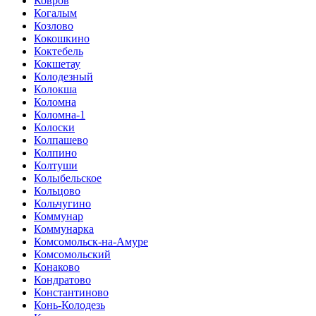
Ковров
Когалым
Козлово
Кокошкино
Коктебель
Кокшетау
Колодезный
Колокша
Коломна
Коломна-1
Колоски
Колпашево
Колпино
Колтуши
Колыбельское
Кольцово
Кольчугино
Коммунар
Коммунарка
Комсомольск-на-Амуре
Комсомольский
Конаково
Кондратово
Константиново
Конь-Колодезь