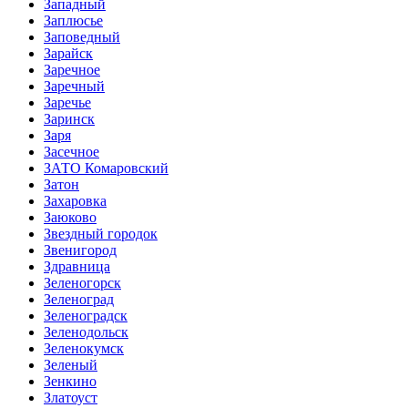
Западный
Заплюсье
Заповедный
Зарайск
Заречное
Заречный
Заречье
Заринск
Заря
Засечное
ЗАТО Комаровский
Затон
Захаровка
Заюково
Звездный городок
Звенигород
Здравница
Зеленогорск
Зеленоград
Зеленоградск
Зеленодольск
Зеленокумск
Зеленый
Зенкино
Златоуст