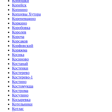
Конюшки
Копейск
Копнино
Копцевы Хутора
Кореневщино
Коркино
Коробовка
Королев
Короча
Корсаков
Корфовский
Коряжма
Косика
Косиново
Костанай
Костенки
Костерево
Костерево-1
Костино
Костомукша
Кострома
Косулино
Косыревка
Котельники
Котлас