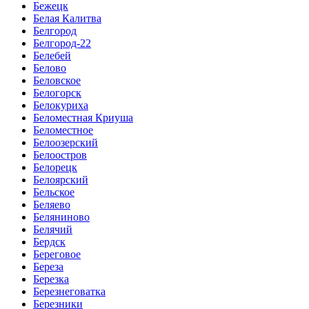
Бежецк
Белая Калитва
Белгород
Белгород-22
Белебей
Белово
Беловское
Белогорск
Белокуриха
Беломестная Криуша
Беломестное
Белоозерский
Белоостров
Белорецк
Белоярский
Бельское
Беляево
Беляниново
Белячий
Бердск
Береговое
Береза
Березка
Березнеговатка
Березники