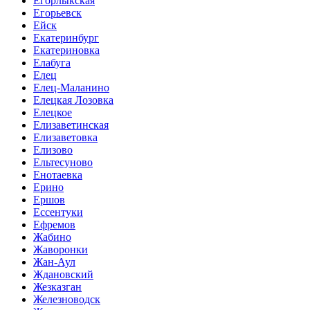
Егорлыкская
Егорьевск
Ейск
Екатеринбург
Екатериновка
Елабуга
Елец
Елец-Маланино
Елецкая Лозовка
Елецкое
Елизаветинская
Елизаветовка
Елизово
Ельтесуново
Енотаевка
Ерино
Ершов
Ессентуки
Ефремов
Жабино
Жаворонки
Жан-Аул
Ждановский
Жезказган
Железноводск