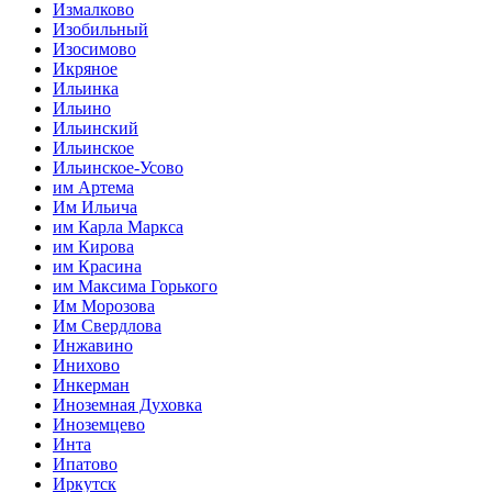
Измалково
Изобильный
Изосимово
Икряное
Ильинка
Ильино
Ильинский
Ильинское
Ильинское-Усово
им Артема
Им Ильича
им Карла Маркса
им Кирова
им Красина
им Максима Горького
Им Морозова
Им Свердлова
Инжавино
Инихово
Инкерман
Иноземная Духовка
Иноземцево
Инта
Ипатово
Иркутск