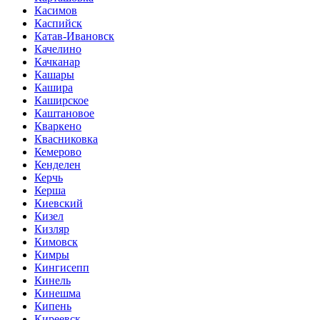
Касимов
Каспийск
Катав-Ивановск
Качелино
Качканар
Кашары
Кашира
Каширское
Каштановое
Кваркено
Квасниковка
Кемерово
Кенделен
Керчь
Керша
Киевский
Кизел
Кизляр
Кимовск
Кимры
Кингисепп
Кинель
Кинешма
Кипень
Киреевск