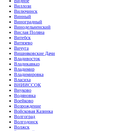
Видное
Виллози
Вилючинск
Винный
Виноградный
Винодельненский
Вислая Поляна
Витебск
Витязево
Вичуга
Вишняковские Дачи
Владивосток
Владикавказ
Владимир
Владимировка
Власиха
ВНИИССОК
Внуково
Водяновка
Воейково
Возрождение
Войсковая Казинка
Волгоград
Волгодонск
Волжск