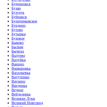
Буденновск
Бузан
Бузулук
Буйнакск
Булатниковское
Бурдино
Бутово
Бутырки
Буховое
Быково
Былым
Бычиха
Валуево
Валуйки
Ванино
Варваровка
Васильевка
Ватутинки
Ваулино
Введенка
Ведное
Вейделевка
Великие Луки
Великий Новгород