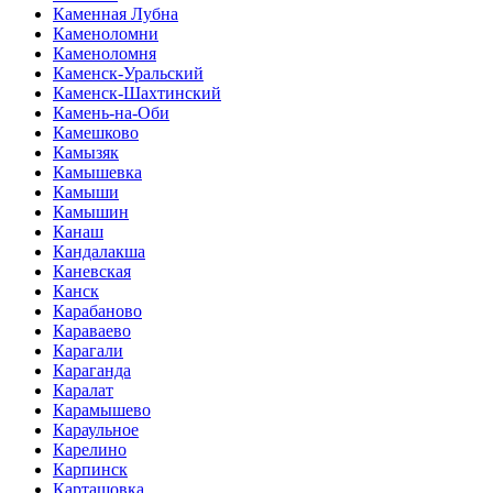
Каменная Лубна
Каменоломни
Каменоломня
Каменск-Уральский
Каменск-Шахтинский
Камень-на-Оби
Камешково
Камызяк
Камышевка
Камыши
Камышин
Канаш
Кандалакша
Каневская
Канск
Карабаново
Караваево
Карагали
Караганда
Каралат
Карамышево
Караульное
Карелино
Карпинск
Карташовка