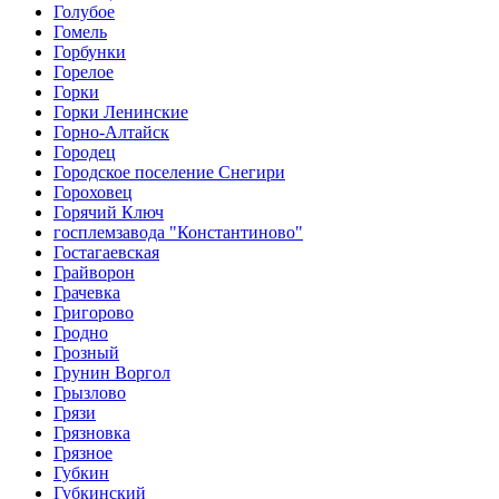
Голубое
Гомель
Горбунки
Горелое
Горки
Горки Ленинские
Горно-Алтайск
Городец
Городское поселение Снегири
Гороховец
Горячий Ключ
госплемзавода "Константиново"
Гостагаевская
Грайворон
Грачевка
Григорово
Гродно
Грозный
Грунин Воргол
Грызлово
Грязи
Грязновка
Грязное
Губкин
Губкинский