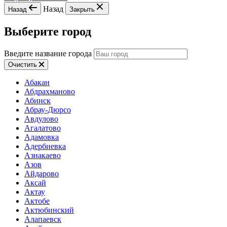
Назад
Назад
Закрыть
Выберите город
Введите название города
Очистить
Абакан
Абдрахманово
Абинск
Абрау-Дюрсо
Авдулово
Агалатово
Адамовка
Адербиевка
Азнакаево
Азов
Айдарово
Аксай
Актау
Актобе
Актюбинский
Алапаевск