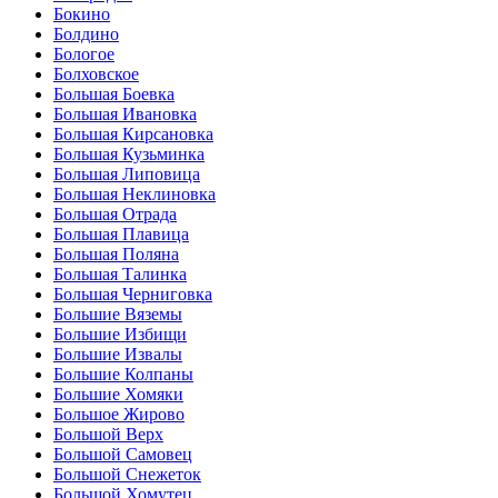
Бокино
Болдино
Бологое
Болховское
Большая Боевка
Большая Ивановка
Большая Кирсановка
Большая Кузьминка
Большая Липовица
Большая Неклиновка
Большая Отрада
Большая Плавица
Большая Поляна
Большая Талинка
Большая Черниговка
Большие Вяземы
Большие Избищи
Большие Извалы
Большие Колпаны
Большие Хомяки
Большое Жирово
Большой Верх
Большой Самовец
Большой Снежеток
Большой Хомутец