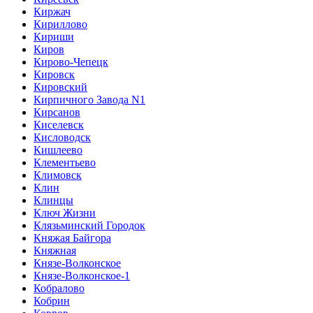
Киржач
Кириллово
Кириши
Киров
Кирово-Чепецк
Кировск
Кировский
Кирпичного Завода N1
Кирсанов
Киселевск
Кисловодск
Кишлеево
Клементьево
Климовск
Клин
Клинцы
Ключ Жизни
Клязьминский Городок
Княжая Байгора
Княжная
Князе-Волконское
Князе-Волконское-1
Кобралово
Кобрин