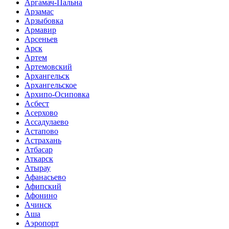
Аргамач-Пальна
Арзамас
Арзыбовка
Армавир
Арсеньев
Арск
Артем
Артемовский
Архангельск
Архангельское
Архипо-Осиповка
Асбест
Асерхово
Ассадулаево
Астапово
Астрахань
Атбасар
Аткарск
Атырау
Афанасьево
Афипский
Афонино
Ачинск
Аша
Аэропорт