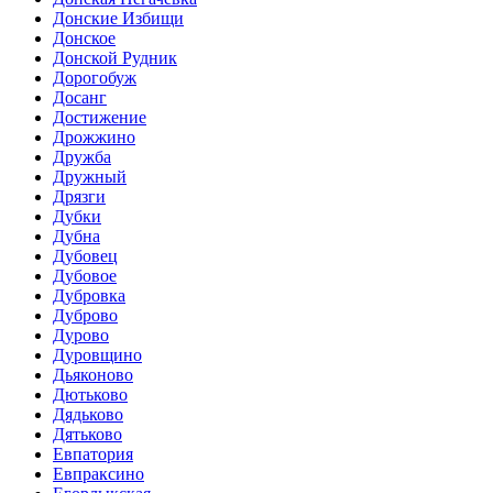
Донские Избищи
Донское
Донской Рудник
Дорогобуж
Досанг
Достижение
Дрожжино
Дружба
Дружный
Дрязги
Дубки
Дубна
Дубовец
Дубовое
Дубровка
Дуброво
Дурово
Дуровщино
Дьяконово
Дютьково
Дядьково
Дятьково
Евпатория
Евпраксино