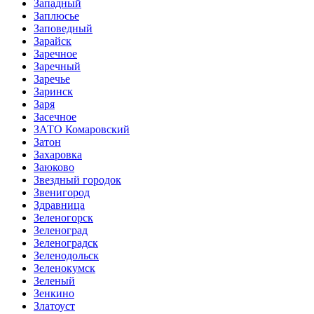
Западный
Заплюсье
Заповедный
Зарайск
Заречное
Заречный
Заречье
Заринск
Заря
Засечное
ЗАТО Комаровский
Затон
Захаровка
Заюково
Звездный городок
Звенигород
Здравница
Зеленогорск
Зеленоград
Зеленоградск
Зеленодольск
Зеленокумск
Зеленый
Зенкино
Златоуст