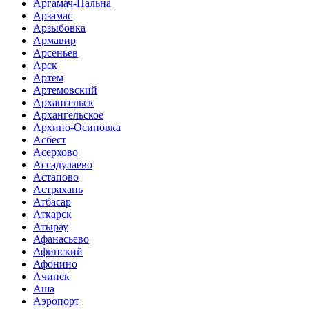
Аргамач-Пальна
Арзамас
Арзыбовка
Армавир
Арсеньев
Арск
Артем
Артемовский
Архангельск
Архангельское
Архипо-Осиповка
Асбест
Асерхово
Ассадулаево
Астапово
Астрахань
Атбасар
Аткарск
Атырау
Афанасьево
Афипский
Афонино
Ачинск
Аша
Аэропорт