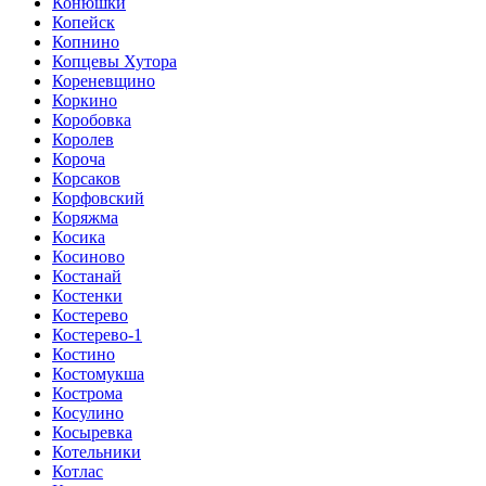
Конюшки
Копейск
Копнино
Копцевы Хутора
Кореневщино
Коркино
Коробовка
Королев
Короча
Корсаков
Корфовский
Коряжма
Косика
Косиново
Костанай
Костенки
Костерево
Костерево-1
Костино
Костомукша
Кострома
Косулино
Косыревка
Котельники
Котлас