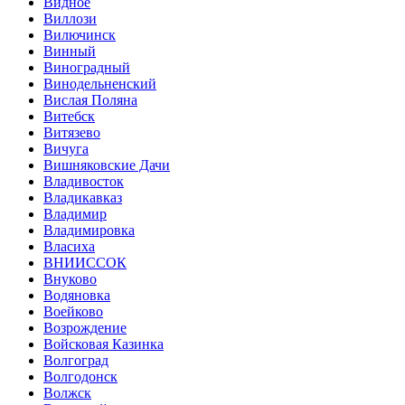
Видное
Виллози
Вилючинск
Винный
Виноградный
Винодельненский
Вислая Поляна
Витебск
Витязево
Вичуга
Вишняковские Дачи
Владивосток
Владикавказ
Владимир
Владимировка
Власиха
ВНИИССОК
Внуково
Водяновка
Воейково
Возрождение
Войсковая Казинка
Волгоград
Волгодонск
Волжск