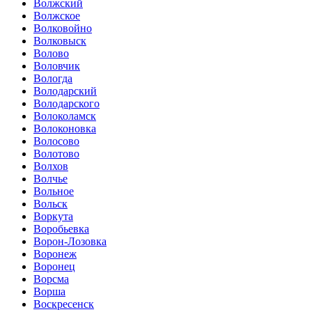
Волжский
Волжское
Волковойно
Волковыск
Волово
Воловчик
Вологда
Володарский
Володарского
Волоколамск
Волоконовка
Волосово
Волотово
Волхов
Волчье
Вольное
Вольск
Воркута
Воробьевка
Ворон-Лозовка
Воронеж
Воронец
Ворсма
Ворша
Воскресенск