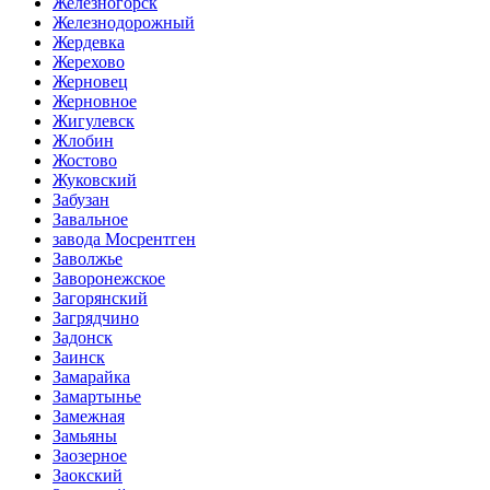
Железногорск
Железнодорожный
Жердевка
Жерехово
Жерновец
Жерновное
Жигулевск
Жлобин
Жостово
Жуковский
Забузан
Завальное
завода Мосрентген
Заволжье
Заворонежское
Загорянский
Загрядчино
Задонск
Заинск
Замарайка
Замартынье
Замежная
Замьяны
Заозерное
Заокский