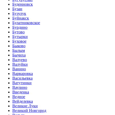
Буденновск
Бузан
Бузулук
Буйнакск
Булатниковское
Бурдино
Бутово
Бутырки
Буховое
Быково
Былым
Бычиха
Валуево
Валуйки
Ванино
Варваровка
Васильевка
Ватутинки
Ваулино
Введенка
Ведное
Вейделевка
Великие Луки
Великий Новгород