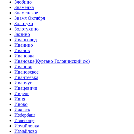
Злобино
Знаменка
Знаменское
Знамя Октября
Золотуха
Золотухино
Зюзино
Ивангород
Иванино
Иванов
Ивановка
Ивановка(Кургано-Головинский с/с)
Иваново
Ивановское
Ивантеевка
Иванчуг
Ивацевичи
Ивдель
Ивня
Ивово
Ижевск
Избербаш
Излегоще
Измайловка
Измайлово