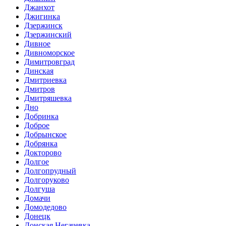
Джанхот
Джигинка
Дзержинск
Дзержинский
Дивное
Дивноморское
Димитровград
Динская
Дмитриевка
Дмитров
Дмитряшевка
Дно
Добринка
Доброе
Добрынское
Добрянка
Докторово
Долгое
Долгопрудный
Долгоруково
Долгуша
Домачи
Домодедово
Донецк
Донская Негачевка