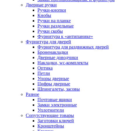
Дверные ручки
Ручки-кнопки
Кнобы
Ручки на планке
Ручки раздельные
Ручки скобы
Фурнитура к «антипанике»
Фурнитура для дверей
Фурнитура для раздвижных дверей
Броненакладки
Дверные доводчики
Накладки, wc-комплекты
Оптика
Петли
Упоры дверные
Цифры дверные
Шпингалеты, засовы
Разное
Почтовые ящики
Замки электронные
Уплотнители
Сопутствующие товары
Заготовки ключей
Кронштейны