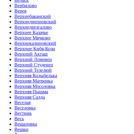
Вельск
Вербилово
Верея
Верхнебаканский
Верхнеднепровский
Верхнедрезгалово
Верхнее Казачье
Верхнее Мячково
Верхнекалиновский
Верхние Кибя-Кози
Верхний Акташ
Верхний Ломовец
Верхний Студенец
Верхний Телелюй
Верхняя Колыбелька
Верхняя Матренка
Верхняя Мосоловка
Верхняя Пышма
Верхняя Салда
Веселая
Веселовка
Вестник
Весь
Вешаловка
Вешки