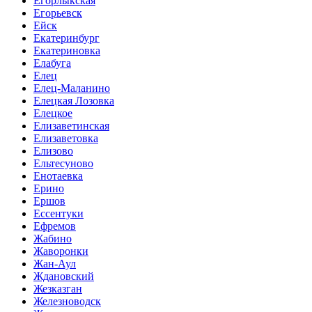
Егорлыкская
Егорьевск
Ейск
Екатеринбург
Екатериновка
Елабуга
Елец
Елец-Маланино
Елецкая Лозовка
Елецкое
Елизаветинская
Елизаветовка
Елизово
Ельтесуново
Енотаевка
Ерино
Ершов
Ессентуки
Ефремов
Жабино
Жаворонки
Жан-Аул
Ждановский
Жезказган
Железноводск