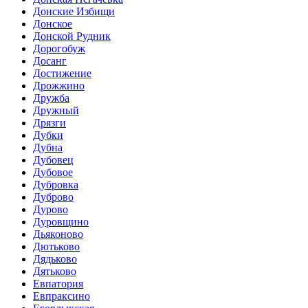
Донские Избищи
Донское
Донской Рудник
Дорогобуж
Досанг
Достижение
Дрожжино
Дружба
Дружный
Дрязги
Дубки
Дубна
Дубовец
Дубовое
Дубровка
Дуброво
Дурово
Дуровщино
Дьяконово
Дютьково
Дядьково
Дятьково
Евпатория
Евпраксино