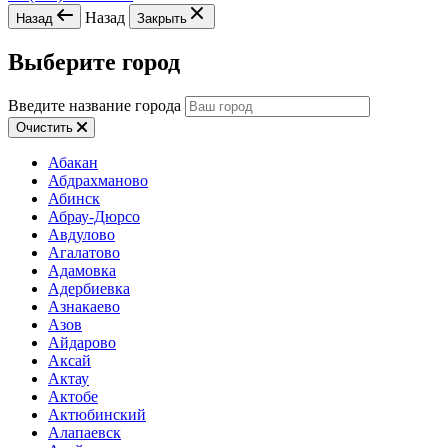
Назад
Назад
Закрыть
Выберите город
Введите название города
Очистить
Абакан
Абдрахманово
Абинск
Абрау-Дюрсо
Авдулово
Агалатово
Адамовка
Адербиевка
Азнакаево
Азов
Айдарово
Аксай
Актау
Актобе
Актюбинский
Алапаевск