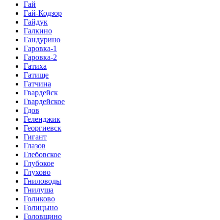
Гай
Гай-Кодзор
Гайдук
Галкино
Гандурино
Гаровка-1
Гаровка-2
Гатиха
Гатище
Гатчина
Гвардейск
Гвардейское
Гдов
Геленджик
Георгиевск
Гигант
Глазов
Глебовское
Глубокое
Глухово
Гниловоды
Гнилуша
Голиково
Голицыно
Головщино