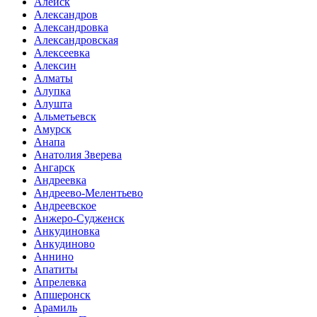
Алейск
Александров
Александровка
Александровская
Алексеевка
Алексин
Алматы
Алупка
Алушта
Альметьевск
Амурск
Анапа
Анатолия Зверева
Ангарск
Андреевка
Андреево-Мелентьево
Андреевское
Анжеро-Судженск
Анкудиновка
Анкудиново
Аннино
Апатиты
Апрелевка
Апшеронск
Арамиль