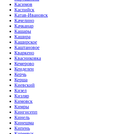
Касимов
Каспийск
Катав-Ивановск
Качелино
Качканар
Кашары
Кашира
Каширское
Каштановое
Кваркено
Квасниковка
Кемерово
Кенделен
Керчь
Керша
Киевский
Кизел
Кизляр
Кимовск
Кимры
Кингисепп
Кинель
Кинешма
Кипень
Киреевск