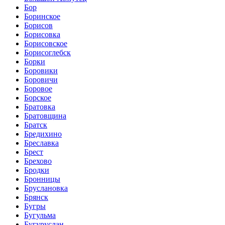
Бор
Боринское
Борисов
Борисовка
Борисовское
Борисоглебск
Борки
Боровики
Боровичи
Боровое
Борское
Братовка
Братовщина
Братск
Бредихино
Бреславка
Брест
Брехово
Бродки
Бронницы
Бруслановка
Брянск
Бугры
Бугульма
Бугуруслан