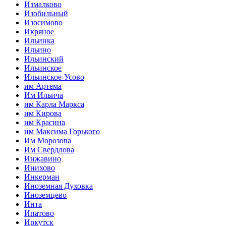
Измалково
Изобильный
Изосимово
Икряное
Ильинка
Ильино
Ильинский
Ильинское
Ильинское-Усово
им Артема
Им Ильича
им Карла Маркса
им Кирова
им Красина
им Максима Горького
Им Морозова
Им Свердлова
Инжавино
Инихово
Инкерман
Иноземная Духовка
Иноземцево
Инта
Ипатово
Иркутск