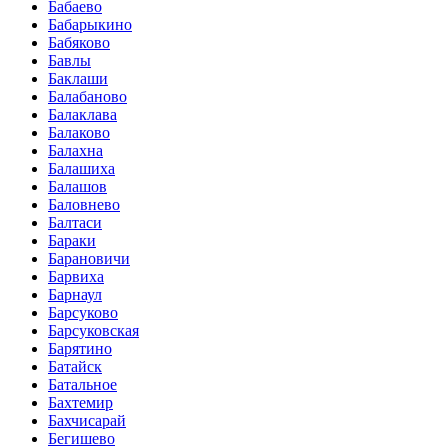
Бабаево
Бабарыкино
Бабяково
Бавлы
Баклаши
Балабаново
Балаклава
Балаково
Балахна
Балашиха
Балашов
Баловнево
Балтаси
Бараки
Барановичи
Барвиха
Барнаул
Барсуково
Барсуковская
Барятино
Батайск
Батальное
Бахтемир
Бахчисарай
Бегишево