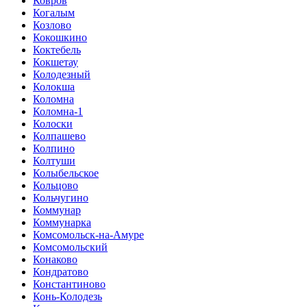
Ковров
Когалым
Козлово
Кокошкино
Коктебель
Кокшетау
Колодезный
Колокша
Коломна
Коломна-1
Колоски
Колпашево
Колпино
Колтуши
Колыбельское
Кольцово
Кольчугино
Коммунар
Коммунарка
Комсомольск-на-Амуре
Комсомольский
Конаково
Кондратово
Константиново
Конь-Колодезь