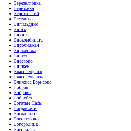
Березняговка
Березовка
Березовский
Беседино
Бигильдино
Бийск
Бикин
Биокомбината
Биробиджан
Бирюковка
Бирюч
Бисерово
Бишкек
Благовещенск
Благовещенская
Ближнее Борисово
Бобров
Боброво
Бобруйск
Богатые Сабы
Богданович
Богданово
Боголюбово
Богородицк
Богородск