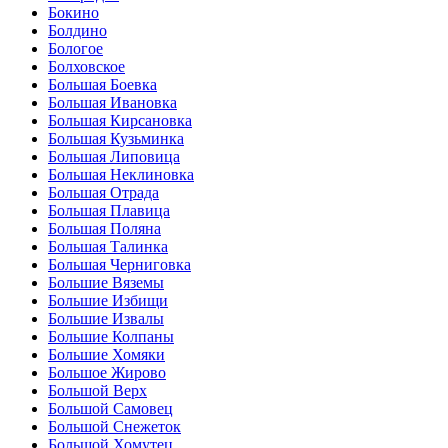
Бокино
Болдино
Бологое
Болховское
Большая Боевка
Большая Ивановка
Большая Кирсановка
Большая Кузьминка
Большая Липовица
Большая Неклиновка
Большая Отрада
Большая Плавица
Большая Поляна
Большая Талинка
Большая Черниговка
Большие Вяземы
Большие Избищи
Большие Извалы
Большие Колпаны
Большие Хомяки
Большое Жирово
Большой Верх
Большой Самовец
Большой Снежеток
Большой Хомутец