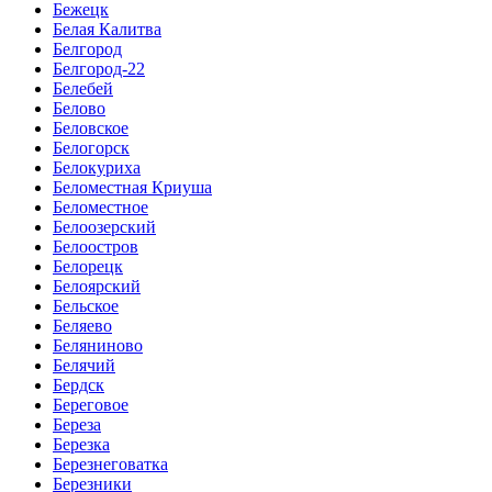
Бежецк
Белая Калитва
Белгород
Белгород-22
Белебей
Белово
Беловское
Белогорск
Белокуриха
Беломестная Криуша
Беломестное
Белоозерский
Белоостров
Белорецк
Белоярский
Бельское
Беляево
Беляниново
Белячий
Бердск
Береговое
Береза
Березка
Березнеговатка
Березники