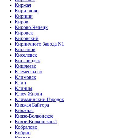
Киржач
Кириллово
Кириши
Киров
Кирово-Чепецк
Кировск
Кировский
Кирпичного Завода N1
Кирсанов
Киселевск
Кисловодск
Кишлеево
Клементьево
Климовск
Клин
Клинцы
Ключ Жизни
Клязьминский Городок
Княжая Байгора
Княжная
Князе-Волконское
Князе-Волконское-1
Кобралово
Кобрин