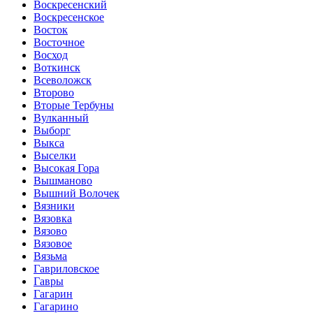
Воскресенский
Воскресенское
Восток
Восточное
Восход
Воткинск
Всеволожск
Второво
Вторые Тербуны
Вулканный
Выборг
Выкса
Выселки
Высокая Гора
Вышманово
Вышний Волочек
Вязники
Вязовка
Вязово
Вязовое
Вязьма
Гавриловское
Гавры
Гагарин
Гагарино