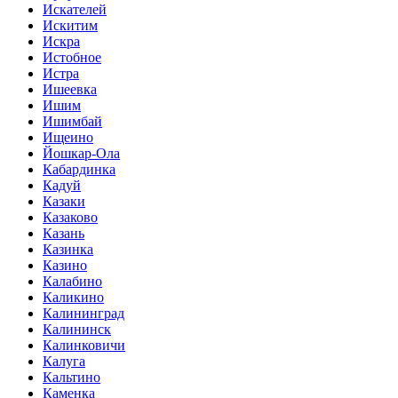
Искателей
Искитим
Искра
Истобное
Истра
Ишеевка
Ишим
Ишимбай
Ищеино
Йошкар-Ола
Кабардинка
Кадуй
Казаки
Казаково
Казань
Казинка
Казино
Калабино
Каликино
Калининград
Калининск
Калинковичи
Калуга
Кальтино
Каменка