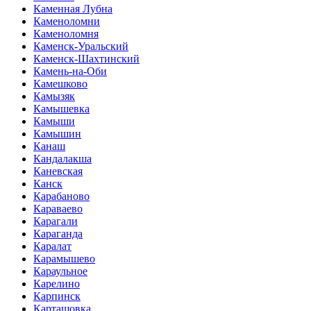
Каменная Лубна
Каменоломни
Каменоломня
Каменск-Уральский
Каменск-Шахтинский
Камень-на-Оби
Камешково
Камызяк
Камышевка
Камыши
Камышин
Канаш
Кандалакша
Каневская
Канск
Карабаново
Караваево
Карагали
Караганда
Каралат
Карамышево
Караульное
Карелино
Карпинск
Карташовка