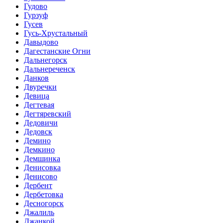
Гудово
Гурзуф
Гусев
Гусь-Хрустальный
Давыдово
Дагестанские Огни
Дальнегорск
Дальнереченск
Данков
Двуречки
Девица
Дегтевая
Дегтяревский
Дедовичи
Дедовск
Демино
Демкино
Демшинка
Денисовка
Денисово
Дербент
Дербетовка
Десногорск
Джалиль
Джанкой