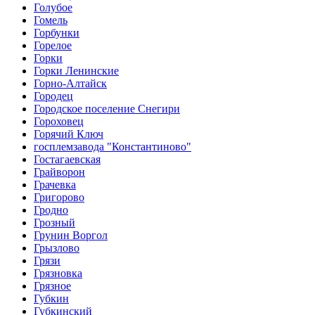
Голубое
Гомель
Горбунки
Горелое
Горки
Горки Ленинские
Горно-Алтайск
Городец
Городское поселение Снегири
Гороховец
Горячий Ключ
госплемзавода "Константиново"
Гостагаевская
Грайворон
Грачевка
Григорово
Гродно
Грозный
Грунин Воргол
Грызлово
Грязи
Грязновка
Грязное
Губкин
Губкинский