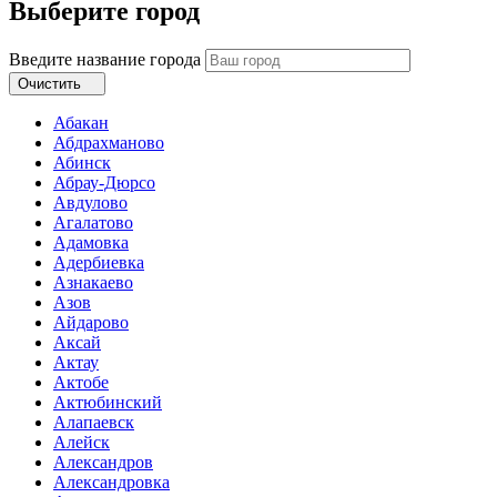
Выберите город
Введите название города
Очистить
Абакан
Абдрахманово
Абинск
Абрау-Дюрсо
Авдулово
Агалатово
Адамовка
Адербиевка
Азнакаево
Азов
Айдарово
Аксай
Актау
Актобе
Актюбинский
Алапаевск
Алейск
Александров
Александровка