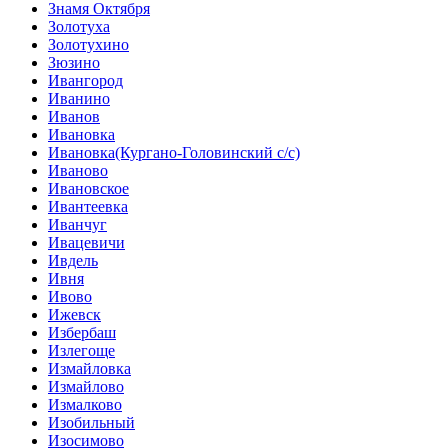
Знамя Октября
Золотуха
Золотухино
Зюзино
Ивангород
Иванино
Иванов
Ивановка
Ивановка(Кургано-Головинский с/с)
Иваново
Ивановское
Ивантеевка
Иванчуг
Ивацевичи
Ивдель
Ивня
Ивово
Ижевск
Избербаш
Излегоще
Измайловка
Измайлово
Измалково
Изобильный
Изосимово