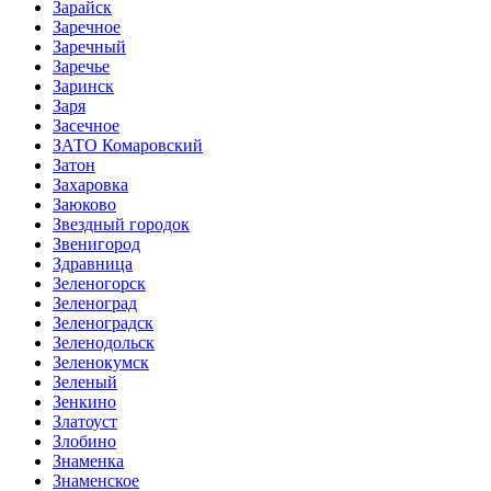
Зарайск
Заречное
Заречный
Заречье
Заринск
Заря
Засечное
ЗАТО Комаровский
Затон
Захаровка
Заюково
Звездный городок
Звенигород
Здравница
Зеленогорск
Зеленоград
Зеленоградск
Зеленодольск
Зеленокумск
Зеленый
Зенкино
Златоуст
Злобино
Знаменка
Знаменское