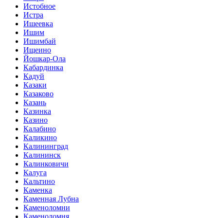
Истобное
Истра
Ишеевка
Ишим
Ишимбай
Ищеино
Йошкар-Ола
Кабардинка
Кадуй
Казаки
Казаково
Казань
Казинка
Казино
Калабино
Каликино
Калининград
Калининск
Калинковичи
Калуга
Кальтино
Каменка
Каменная Лубна
Каменоломни
Каменоломня