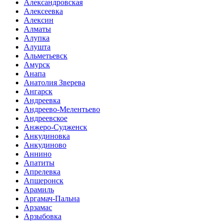
Александровская
Алексеевка
Алексин
Алматы
Алупка
Алушта
Альметьевск
Амурск
Анапа
Анатолия Зверева
Ангарск
Андреевка
Андреево-Мелентьево
Андреевское
Анжеро-Судженск
Анкудиновка
Анкудиново
Аннино
Апатиты
Апрелевка
Апшеронск
Арамиль
Аргамач-Пальна
Арзамас
Арзыбовка