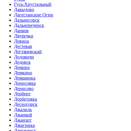
Гусь-Хрустальный
Давыдово
Дагестанские Огни
Дальнегорск
Дальнереченск
Данков
Двуречки
Девица
Дегтевая
Дегтяревский
Дедовичи
Дедовск
Демино
Демкино
Демшинка
Денисовка
Денисово
Дербент
Дербетовка
Десногорск
Джалиль
Джанкой
Джанхот
Джигинка
Дзержинск