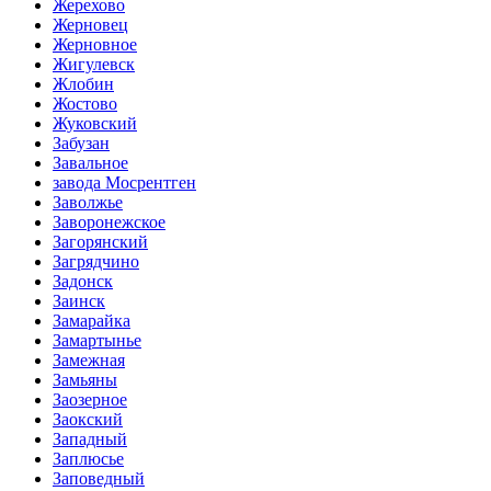
Жерехово
Жерновец
Жерновное
Жигулевск
Жлобин
Жостово
Жуковский
Забузан
Завальное
завода Мосрентген
Заволжье
Заворонежское
Загорянский
Загрядчино
Задонск
Заинск
Замарайка
Замартынье
Замежная
Замьяны
Заозерное
Заокский
Западный
Заплюсье
Заповедный