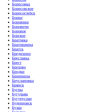
Борисовка
Борисовское
Борисоглебск
Борки
Боровики
Боровичи
Боровое
Борское
Братовка
Братовщина
Братск
Бредихино
Бреславка
Брест
Брехово
Бродки
Бронницы
Бруслановка
Брянск
Бугры
Бугульма
Бугуруслан
Буденновск
Бузан