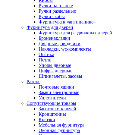
Кнобы
Ручки на планке
Ручки раздельные
Ручки скобы
Фурнитура к «антипанике»
Фурнитура для дверей
Фурнитура для раздвижных дверей
Броненакладки
Дверные доводчики
Накладки, wc-комплекты
Оптика
Петли
Упоры дверные
Цифры дверные
Шпингалеты, засовы
Разное
Почтовые ящики
Замки электронные
Уплотнители
Сопутствующие товары
Заготовки ключей
Кронштейны
Крючки
Мебельная фурнитура
Оконная фурнитура