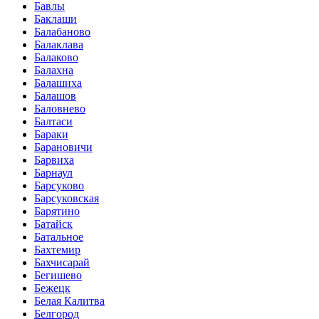
Бавлы
Баклаши
Балабаново
Балаклава
Балаково
Балахна
Балашиха
Балашов
Баловнево
Балтаси
Бараки
Барановичи
Барвиха
Барнаул
Барсуково
Барсуковская
Барятино
Батайск
Батальное
Бахтемир
Бахчисарай
Бегишево
Бежецк
Белая Калитва
Белгород