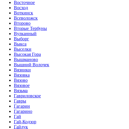
Восточное
Восход
Воткинск
Всеволожск
Второво
Вторые Тербуны
Вулканный
Выборг
Выкса
Выселки
Высокая Гора
Вышманово
Вышний Волочек
Вязники
Вязовка
Вязово
Вязовое
Вязьма
Гавриловское
Гавры
Гагарин
Гагарино
Гай
Гай-Кодзор
Гайдук