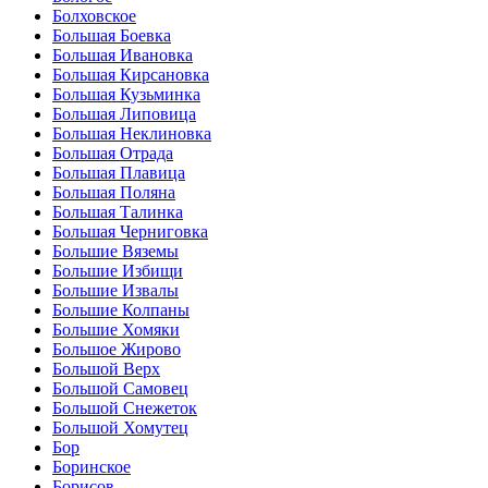
Болховское
Большая Боевка
Большая Ивановка
Большая Кирсановка
Большая Кузьминка
Большая Липовица
Большая Неклиновка
Большая Отрада
Большая Плавица
Большая Поляна
Большая Талинка
Большая Черниговка
Большие Вяземы
Большие Избищи
Большие Извалы
Большие Колпаны
Большие Хомяки
Большое Жирово
Большой Верх
Большой Самовец
Большой Снежеток
Большой Хомутец
Бор
Боринское
Борисов