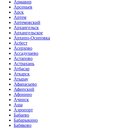
Армавир
Арсеньев
Арск
Артем
Артемовский
Архангельск
Архангельское
Архипо-Осиповка
Асбест
Асерхово
Ассадулаево
Астапово
Астрахань
Атбасар
Аткарск
Атырау
Афанасьево
Афипский
Афонино
Ачинск
Аша
Аэропорт
Бабаево
Бабарыкино
Бабяково