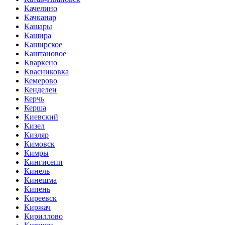
Качелино
Качканар
Кашары
Кашира
Каширское
Каштановое
Кваркено
Квасниковка
Кемерово
Кенделен
Керчь
Керша
Киевский
Кизел
Кизляр
Кимовск
Кимры
Кингисепп
Кинель
Кинешма
Кипень
Киреевск
Киржач
Кириллово