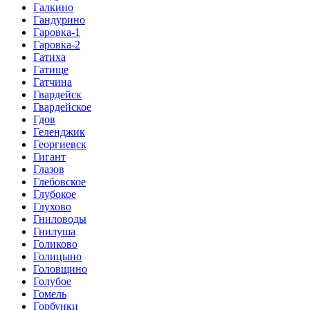
Галкино
Гандурино
Гаровка-1
Гаровка-2
Гатиха
Гатище
Гатчина
Гвардейск
Гвардейское
Гдов
Геленджик
Георгиевск
Гигант
Глазов
Глебовское
Глубокое
Глухово
Гниловоды
Гнилуша
Голиково
Голицыно
Головщино
Голубое
Гомель
Горбунки