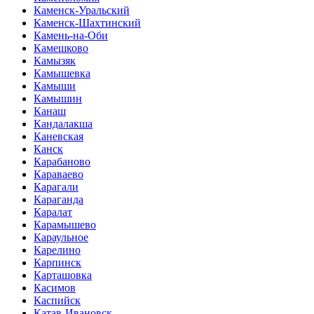
Каменск-Уральский
Каменск-Шахтинский
Камень-на-Оби
Камешково
Камызяк
Камышевка
Камыши
Камышин
Канаш
Кандалакша
Каневская
Канск
Карабаново
Караваево
Карагали
Караганда
Каралат
Карамышево
Караульное
Карелино
Карпинск
Карташовка
Касимов
Каспийск
Катав-Ивановск