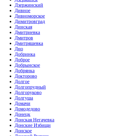
Дзержинский
Дивное
Дивноморское
Димитровград
Динская
Дмитриевка
Дмитров
Дмитряшевка
Дно
Добринка
Доброе
Добрынское
Добрянка
Докторово
Долгое
Долгопрудный
Долгоруково
Долгуша
Домачи
Домодедово
Донецк
Донская Негачевка
Донские Избищи
Донское