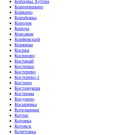
Копцевы Хутора
Кореневщино
Коркино
Коробовка
Королев
Короча
Корсаков
Корфовский
Коряжма
Косика
Косиново
Костанай
Костенки
Костерево
Костерево-1
Костино
Костомукша
Кострома
Косулино
Косыревка
Котельники
Котлас
Котовка
Котовск
Кочетовка