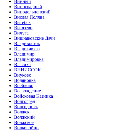
Винный
Виноградный
Винодельненский
Вислая Поляна
Витебск
Витязево
Вичуга
Вишняковские Дачи
Владивосток
Владикавказ
Владимир
Владимировка
Власиха
ВНИИССОК
Внуково
Водяновка
Воейково
Возрождение
Войсковая Казинка
Волгоград
Волгодонск
Волжск
Волжский
Волжское
Волковойно