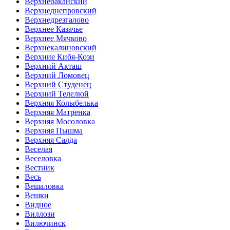
Верхнебаканский
Верхнеднепровский
Верхнедрезгалово
Верхнее Казачье
Верхнее Мячково
Верхнекалиновский
Верхние Кибя-Кози
Верхний Акташ
Верхний Ломовец
Верхний Студенец
Верхний Телелюй
Верхняя Колыбелька
Верхняя Матренка
Верхняя Мосоловка
Верхняя Пышма
Верхняя Салда
Веселая
Веселовка
Вестник
Весь
Вешаловка
Вешки
Видное
Виллози
Вилючинск