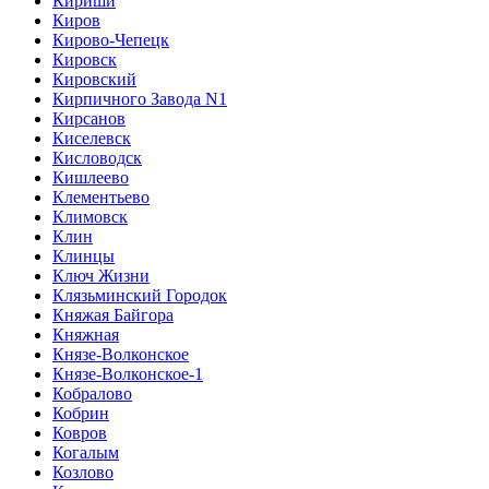
Кириши
Киров
Кирово-Чепецк
Кировск
Кировский
Кирпичного Завода N1
Кирсанов
Киселевск
Кисловодск
Кишлеево
Клементьево
Климовск
Клин
Клинцы
Ключ Жизни
Клязьминский Городок
Княжая Байгора
Княжная
Князе-Волконское
Князе-Волконское-1
Кобралово
Кобрин
Ковров
Когалым
Козлово