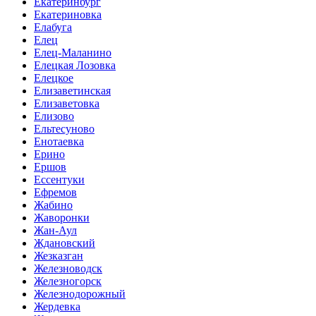
Екатеринбург
Екатериновка
Елабуга
Елец
Елец-Маланино
Елецкая Лозовка
Елецкое
Елизаветинская
Елизаветовка
Елизово
Ельтесуново
Енотаевка
Ерино
Ершов
Ессентуки
Ефремов
Жабино
Жаворонки
Жан-Аул
Ждановский
Жезказган
Железноводск
Железногорск
Железнодорожный
Жердевка