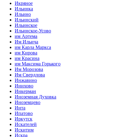
Икряное
Ильинка
Ильино
Ильинский
Ильинское
Ильинское-Усово
им Артема
Им Ильича
им Карла Маркса
им Кирова
им Красина
им Максима Горького
Им Морозова
Им Свердлова
Инжавино
Инихово
Инкерман
Иноземная Духовка
Иноземцево
Инта
Ипатово
Иркутск
Искателей
Искитим
Искра