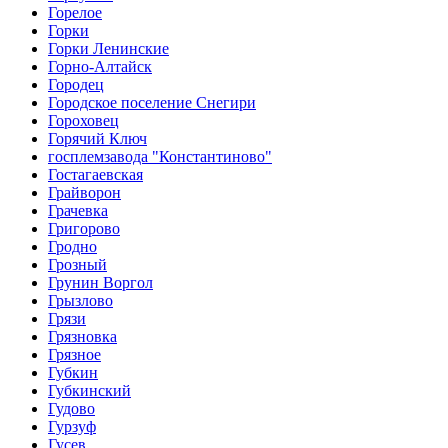
Горелое
Горки
Горки Ленинские
Горно-Алтайск
Городец
Городское поселение Снегири
Гороховец
Горячий Ключ
госплемзавода "Константиново"
Гостагаевская
Грайворон
Грачевка
Григорово
Гродно
Грозный
Грунин Воргол
Грызлово
Грязи
Грязновка
Грязное
Губкин
Губкинский
Гудово
Гурзуф
Гусев