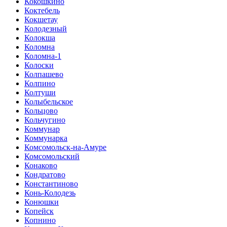
Кокошкино
Коктебель
Кокшетау
Колодезный
Колокша
Коломна
Коломна-1
Колоски
Колпашево
Колпино
Колтуши
Колыбельское
Кольцово
Кольчугино
Коммунар
Коммунарка
Комсомольск-на-Амуре
Комсомольский
Конаково
Кондратово
Константиново
Конь-Колодезь
Конюшки
Копейск
Копнино