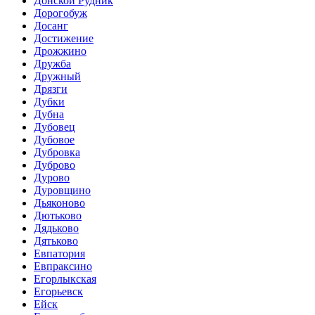
Донской Рудник
Дорогобуж
Досанг
Достижение
Дрожжино
Дружба
Дружный
Дрязги
Дубки
Дубна
Дубовец
Дубовое
Дубровка
Дуброво
Дурово
Дуровщино
Дьяконово
Дютьково
Дядьково
Дятьково
Евпатория
Евпраксино
Егорлыкская
Егорьевск
Ейск