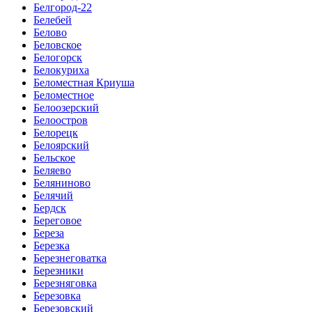
Белгород-22
Белебей
Белово
Беловское
Белогорск
Белокуриха
Беломестная Криуша
Беломестное
Белоозерский
Белоостров
Белорецк
Белоярский
Бельское
Беляево
Беляниново
Белячий
Бердск
Береговое
Береза
Березка
Березнеговатка
Березники
Березняговка
Березовка
Березовский