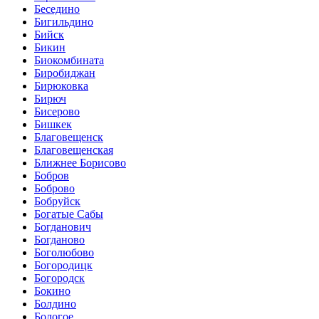
Беседино
Бигильдино
Бийск
Бикин
Биокомбината
Биробиджан
Бирюковка
Бирюч
Бисерово
Бишкек
Благовещенск
Благовещенская
Ближнее Борисово
Бобров
Боброво
Бобруйск
Богатые Сабы
Богданович
Богданово
Боголюбово
Богородицк
Богородск
Бокино
Болдино
Бологое