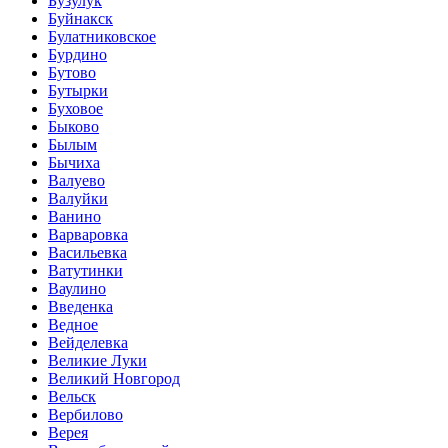
Бузулук
Буйнакск
Булатниковское
Бурдино
Бутово
Бутырки
Буховое
Быково
Былым
Бычиха
Валуево
Валуйки
Ванино
Варваровка
Васильевка
Ватутинки
Ваулино
Введенка
Ведное
Вейделевка
Великие Луки
Великий Новгород
Вельск
Вербилово
Верея