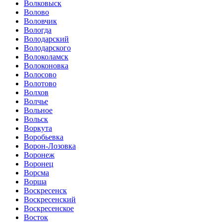
Волковыск
Волово
Воловчик
Вологда
Володарский
Володарского
Волоколамск
Волоконовка
Волосово
Волотово
Волхов
Волчье
Вольное
Вольск
Воркута
Воробьевка
Ворон-Лозовка
Воронеж
Воронец
Ворсма
Ворша
Воскресенск
Воскресенский
Воскресенское
Восток