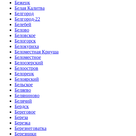
Бежецк
Белая Калитва
Белгород
Белгород-22
Белебей
Белово
Беловское
Белогорск
Белокуриха
Беломестная Криуша
Беломестное
Белоозерский
Белоостров
Белорецк
Белоярский
Бельское
Беляево
Беляниново
Белячий
Бердск
Береговое
Береза
Березка
Березнеговатка
Березники