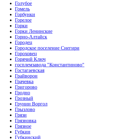
Голубое
Гомель
Горбунки
Горелое
Горки
Горки Ленинские
Горно-Алтайск
Городец
Городское поселение Снегири
Гороховец
Горячий Ключ
госплемзавода "Константиново"
Гостагаевская
Грайворон
Грачевка
Григорово
Гродно
Грозный
Грунин Воргол
Грызлово
Грязи
Грязновка
Грязное
Губкин
Губкинский