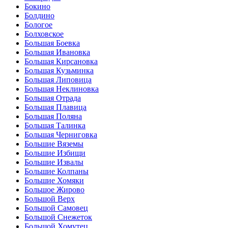
Бокино
Болдино
Бологое
Болховское
Большая Боевка
Большая Ивановка
Большая Кирсановка
Большая Кузьминка
Большая Липовица
Большая Неклиновка
Большая Отрада
Большая Плавица
Большая Поляна
Большая Талинка
Большая Черниговка
Большие Вяземы
Большие Избищи
Большие Извалы
Большие Колпаны
Большие Хомяки
Большое Жирово
Большой Верх
Большой Самовец
Большой Снежеток
Большой Хомутец