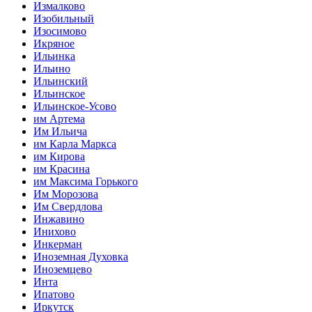
Измалково
Изобильный
Изосимово
Икряное
Ильинка
Ильино
Ильинский
Ильинское
Ильинское-Усово
им Артема
Им Ильича
им Карла Маркса
им Кирова
им Красина
им Максима Горького
Им Морозова
Им Свердлова
Инжавино
Инихово
Инкерман
Иноземная Духовка
Иноземцево
Инта
Ипатово
Иркутск