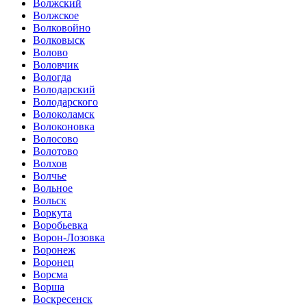
Волжский
Волжское
Волковойно
Волковыск
Волово
Воловчик
Вологда
Володарский
Володарского
Волоколамск
Волоконовка
Волосово
Волотово
Волхов
Волчье
Вольное
Вольск
Воркута
Воробьевка
Ворон-Лозовка
Воронеж
Воронец
Ворсма
Ворша
Воскресенск