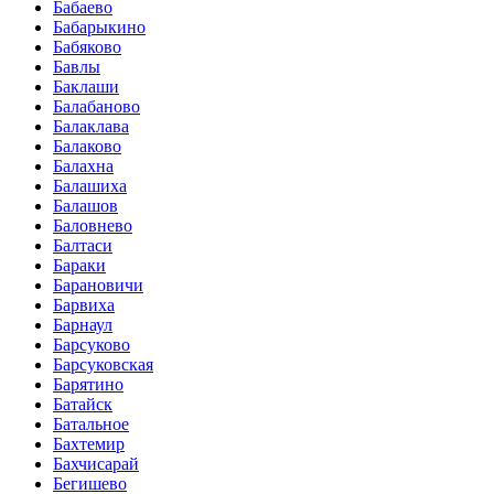
Бабаево
Бабарыкино
Бабяково
Бавлы
Баклаши
Балабаново
Балаклава
Балаково
Балахна
Балашиха
Балашов
Баловнево
Балтаси
Бараки
Барановичи
Барвиха
Барнаул
Барсуково
Барсуковская
Барятино
Батайск
Батальное
Бахтемир
Бахчисарай
Бегишево