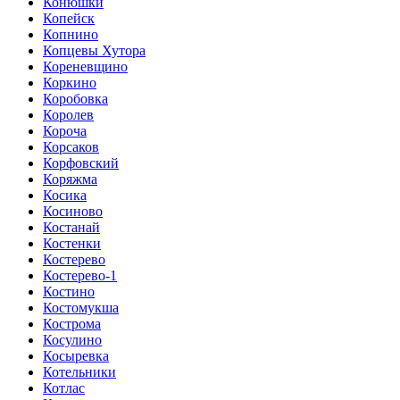
Конюшки
Копейск
Копнино
Копцевы Хутора
Кореневщино
Коркино
Коробовка
Королев
Короча
Корсаков
Корфовский
Коряжма
Косика
Косиново
Костанай
Костенки
Костерево
Костерево-1
Костино
Костомукша
Кострома
Косулино
Косыревка
Котельники
Котлас