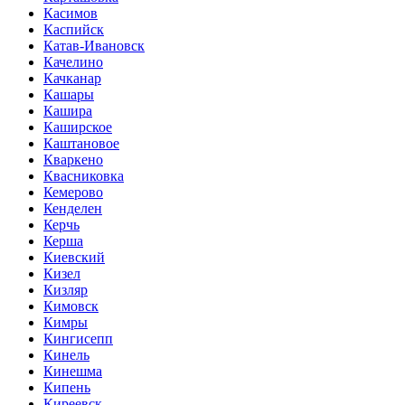
Касимов
Каспийск
Катав-Ивановск
Качелино
Качканар
Кашары
Кашира
Каширское
Каштановое
Кваркено
Квасниковка
Кемерово
Кенделен
Керчь
Керша
Киевский
Кизел
Кизляр
Кимовск
Кимры
Кингисепп
Кинель
Кинешма
Кипень
Киреевск