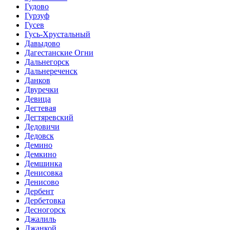
Гудово
Гурзуф
Гусев
Гусь-Хрустальный
Давыдово
Дагестанские Огни
Дальнегорск
Дальнереченск
Данков
Двуречки
Девица
Дегтевая
Дегтяревский
Дедовичи
Дедовск
Демино
Демкино
Демшинка
Денисовка
Денисово
Дербент
Дербетовка
Десногорск
Джалиль
Джанкой