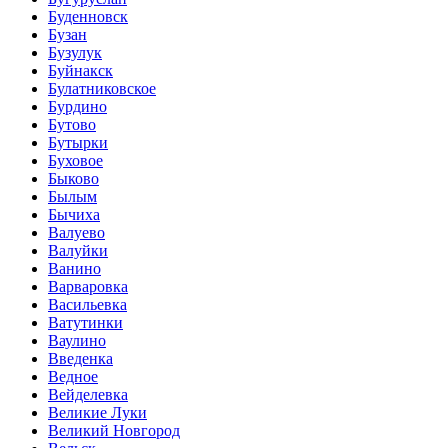
Буденновск
Бузан
Бузулук
Буйнакск
Булатниковское
Бурдино
Бутово
Бутырки
Буховое
Быково
Былым
Бычиха
Валуево
Валуйки
Ванино
Варваровка
Васильевка
Ватутинки
Ваулино
Введенка
Ведное
Вейделевка
Великие Луки
Великий Новгород