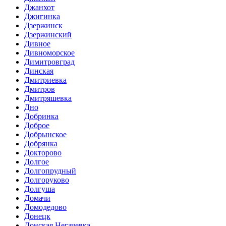
Джанхот
Джигинка
Дзержинск
Дзержинский
Дивное
Дивноморское
Димитровград
Динская
Дмитриевка
Дмитров
Дмитряшевка
Дно
Добринка
Доброе
Добрынское
Добрянка
Докторово
Долгое
Долгопрудный
Долгоруково
Долгуша
Домачи
Домодедово
Донецк
Донская Негачевка