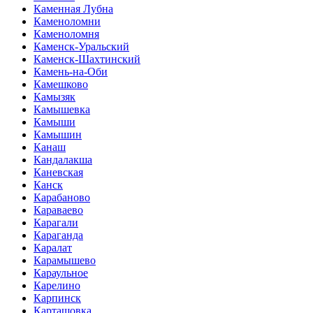
Каменная Лубна
Каменоломни
Каменоломня
Каменск-Уральский
Каменск-Шахтинский
Камень-на-Оби
Камешково
Камызяк
Камышевка
Камыши
Камышин
Канаш
Кандалакша
Каневская
Канск
Карабаново
Караваево
Карагали
Караганда
Каралат
Карамышево
Караульное
Карелино
Карпинск
Карташовка