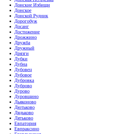
Донские Избищи
Донское
Донской Рудник
Дорогобуж
Досанг
Достижение
Дрожжино
Дружба
Дружный
Дрязги
Дубки
Дубна
Дубовец
Дубовое
Дубровка
Дуброво
Дурово
Дуровщино
Дьяконово
Дютьково
Дядьково
Дятьково
Евпатория
Евпраксино