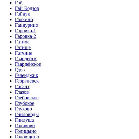
Гай
Гай-Кодзор
Гайдук
Галкино
Гандурино
Гаровка-1
Гаровка-2
Гатиха
Гатище
Гатчина
Гвардейск
Гвардейское
Гдов
Геленджик
Георгиевск
Гигант
Глазов
Глебовское
Глубокое
Глухово
Гниловоды
Гнилуша
Голиково
Голицыно
Головщино