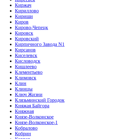
Киржач
Кириллово
Кириши
Киров
Кирово-Чепецк
Кировск
Кировский
Кирпичного Завода N1
Кирсанов
Киселевск
Кисловодск
Кишлеево
Клементьево
Климовск
Клин
Клинцы
Ключ Жизни
Клязьминский Городок
Княжая Байгора
Княжная
Князе-Волконское
Князе-Волконское-1
Кобралово
Кобрин