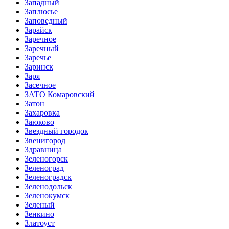
Западный
Заплюсье
Заповедный
Зарайск
Заречное
Заречный
Заречье
Заринск
Заря
Засечное
ЗАТО Комаровский
Затон
Захаровка
Заюково
Звездный городок
Звенигород
Здравница
Зеленогорск
Зеленоград
Зеленоградск
Зеленодольск
Зеленокумск
Зеленый
Зенкино
Златоуст