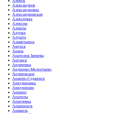
Алейск
Александров
Александровка
Александровская
Алексеевка
Алексин
Алматы
Алупка
Алушта
Альметьевск
Амурск
Анапа
Анатолия Зверева
Ангарск
Андреевка
Андреево-Мелентьево
Андреевское
Анжеро-Судженск
Анкудиновка
Анкудиново
Аннино
Апатиты
Апрелевка
Апшеронск
Арамиль