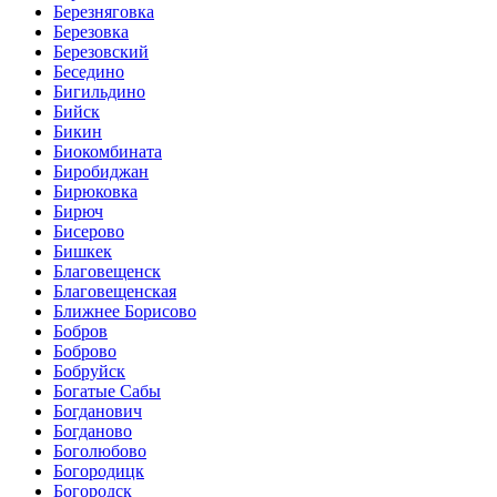
Березняговка
Березовка
Березовский
Беседино
Бигильдино
Бийск
Бикин
Биокомбината
Биробиджан
Бирюковка
Бирюч
Бисерово
Бишкек
Благовещенск
Благовещенская
Ближнее Борисово
Бобров
Боброво
Бобруйск
Богатые Сабы
Богданович
Богданово
Боголюбово
Богородицк
Богородск