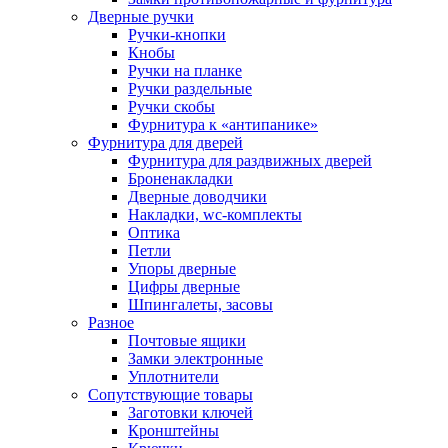
Дверные ручки
Ручки-кнопки
Кнобы
Ручки на планке
Ручки раздельные
Ручки скобы
Фурнитура к «антипанике»
Фурнитура для дверей
Фурнитура для раздвижных дверей
Броненакладки
Дверные доводчики
Накладки, wc-комплекты
Оптика
Петли
Упоры дверные
Цифры дверные
Шпингалеты, засовы
Разное
Почтовые ящики
Замки электронные
Уплотнители
Сопутствующие товары
Заготовки ключей
Кронштейны