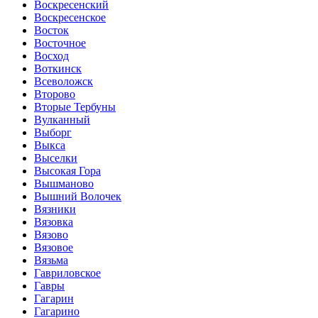
Воскресенский
Воскресенское
Восток
Восточное
Восход
Воткинск
Всеволожск
Второво
Вторые Тербуны
Вулканный
Выборг
Выкса
Выселки
Высокая Гора
Вышманово
Вышний Волочек
Вязники
Вязовка
Вязово
Вязовое
Вязьма
Гавриловское
Гавры
Гагарин
Гагарино