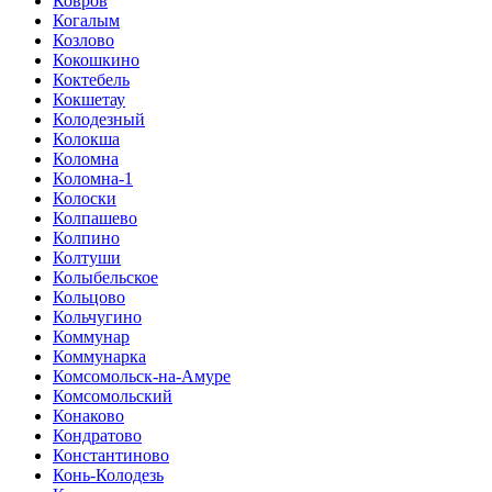
Ковров
Когалым
Козлово
Кокошкино
Коктебель
Кокшетау
Колодезный
Колокша
Коломна
Коломна-1
Колоски
Колпашево
Колпино
Колтуши
Колыбельское
Кольцово
Кольчугино
Коммунар
Коммунарка
Комсомольск-на-Амуре
Комсомольский
Конаково
Кондратово
Константиново
Конь-Колодезь