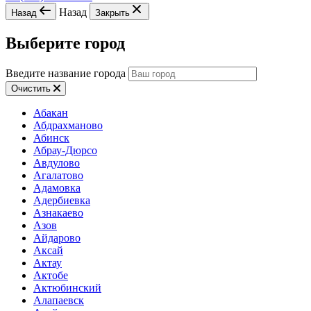
Назад
Назад
Закрыть
Выберите город
Введите название города
Очистить
Абакан
Абдрахманово
Абинск
Абрау-Дюрсо
Авдулово
Агалатово
Адамовка
Адербиевка
Азнакаево
Азов
Айдарово
Аксай
Актау
Актобе
Актюбинский
Алапаевск