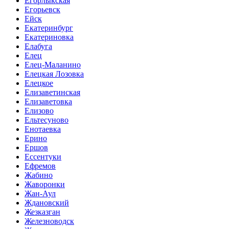
Егорлыкская
Егорьевск
Ейск
Екатеринбург
Екатериновка
Елабуга
Елец
Елец-Маланино
Елецкая Лозовка
Елецкое
Елизаветинская
Елизаветовка
Елизово
Ельтесуново
Енотаевка
Ерино
Ершов
Ессентуки
Ефремов
Жабино
Жаворонки
Жан-Аул
Ждановский
Жезказган
Железноводск