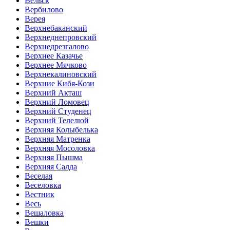
Вельск
Вербилово
Верея
Верхнебаканский
Верхнеднепровский
Верхнедрезгалово
Верхнее Казачье
Верхнее Мячково
Верхнекалиновский
Верхние Кибя-Кози
Верхний Акташ
Верхний Ломовец
Верхний Студенец
Верхний Телелюй
Верхняя Колыбелька
Верхняя Матренка
Верхняя Мосоловка
Верхняя Пышма
Верхняя Салда
Веселая
Веселовка
Вестник
Весь
Вешаловка
Вешки