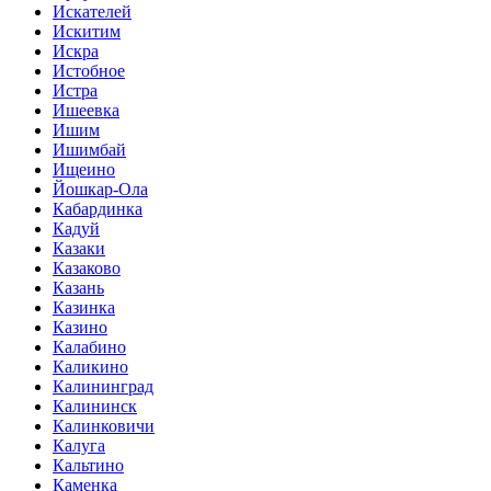
Искателей
Искитим
Искра
Истобное
Истра
Ишеевка
Ишим
Ишимбай
Ищеино
Йошкар-Ола
Кабардинка
Кадуй
Казаки
Казаково
Казань
Казинка
Казино
Калабино
Каликино
Калининград
Калининск
Калинковичи
Калуга
Кальтино
Каменка