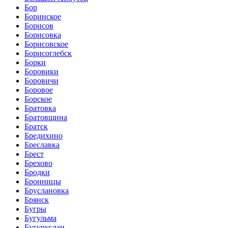
Бор
Боринское
Борисов
Борисовка
Борисовское
Борисоглебск
Борки
Боровики
Боровичи
Боровое
Борское
Братовка
Братовщина
Братск
Бредихино
Бреславка
Брест
Брехово
Бродки
Бронницы
Бруслановка
Брянск
Бугры
Бугульма
Бугуруслан