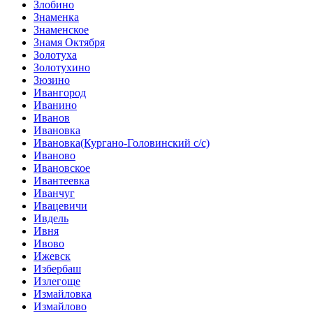
Злобино
Знаменка
Знаменское
Знамя Октября
Золотуха
Золотухино
Зюзино
Ивангород
Иванино
Иванов
Ивановка
Ивановка(Кургано-Головинский с/с)
Иваново
Ивановское
Ивантеевка
Иванчуг
Ивацевичи
Ивдель
Ивня
Ивово
Ижевск
Избербаш
Излегоще
Измайловка
Измайлово