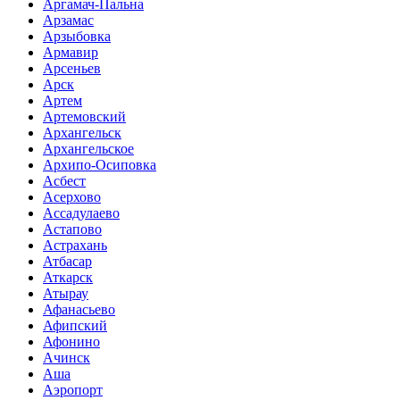
Аргамач-Пальна
Арзамас
Арзыбовка
Армавир
Арсеньев
Арск
Артем
Артемовский
Архангельск
Архангельское
Архипо-Осиповка
Асбест
Асерхово
Ассадулаево
Астапово
Астрахань
Атбасар
Аткарск
Атырау
Афанасьево
Афипский
Афонино
Ачинск
Аша
Аэропорт