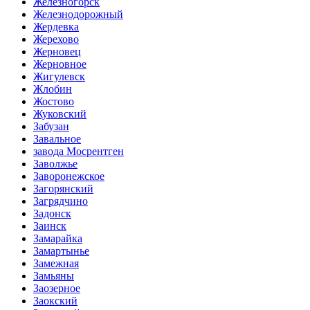
Железногорск
Железнодорожный
Жердевка
Жерехово
Жерновец
Жерновное
Жигулевск
Жлобин
Жостово
Жуковский
Забузан
Завальное
завода Мосрентген
Заволжье
Заворонежское
Загорянский
Загрядчино
Задонск
Заинск
Замарайка
Замартынье
Замежная
Замьяны
Заозерное
Заокский