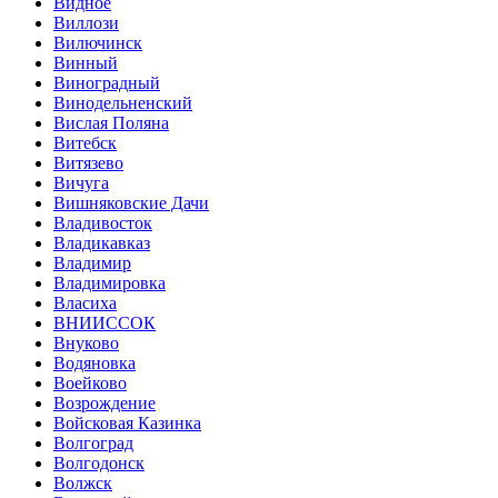
Видное
Виллози
Вилючинск
Винный
Виноградный
Винодельненский
Вислая Поляна
Витебск
Витязево
Вичуга
Вишняковские Дачи
Владивосток
Владикавказ
Владимир
Владимировка
Власиха
ВНИИССОК
Внуково
Водяновка
Воейково
Возрождение
Войсковая Казинка
Волгоград
Волгодонск
Волжск