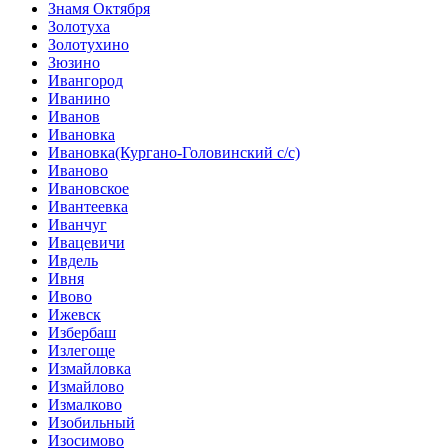
Знамя Октября
Золотуха
Золотухино
Зюзино
Ивангород
Иванино
Иванов
Ивановка
Ивановка(Кургано-Головинский с/с)
Иваново
Ивановское
Ивантеевка
Иванчуг
Ивацевичи
Ивдель
Ивня
Ивово
Ижевск
Избербаш
Излегоще
Измайловка
Измайлово
Измалково
Изобильный
Изосимово