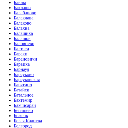
Бавлы
Баклаши
Балабаново
Балаклава
Балаково
Балахна
Балашиха
Балашов
Баловнево
Балтаси
Бараки
Барановичи
Барвиха
Барнаул
Барсуково
Барсуковская
Барятино
Батайск
Батальное
Бахтемир
Бахчисарай
Бегишево
Бежецк
Белая Калитва
Белгород