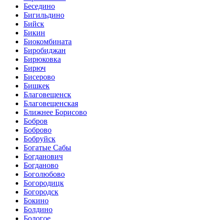
Беседино
Бигильдино
Бийск
Бикин
Биокомбината
Биробиджан
Бирюковка
Бирюч
Бисерово
Бишкек
Благовещенск
Благовещенская
Ближнее Борисово
Бобров
Боброво
Бобруйск
Богатые Сабы
Богданович
Богданово
Боголюбово
Богородицк
Богородск
Бокино
Болдино
Бологое