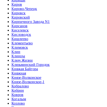
Кириши
Киров
Кирово-Чепецк
Кировск
Кировский
Кирпичного Завода N1
Кирсанов
Киселевск
Кисловодск
Кишлеево
Клементьево
Климовск
Клин
Клинцы
Ключ Жизни
Клязьминский Городок
Княжая Байгора
Княжная
Князе-Волконское
Князе-Волконское-1
Кобралово
Кобрин
Ковров
Когалым
Козлово