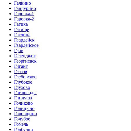
Галкино
Гандурино
Гаровка-1
Гаровка-2
Гатиха
Гатище
Гатчина
Гвардейск
Гвардейское
Гдов
Геленджик
Георгиевск
Гигант
Глазов
Глебовское
Глубокое
Глухово
Гниловоды
Гнилуша
Голиково
Голицыно
Головщино
Голубое
Гомель
Горбунки