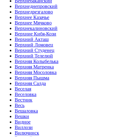
Верхнебаканский
Верхнеднепровский
Верхнедрезгалово
Верхнее Казачье
Верхнее Мячково
Верхнекалиновский
Верхние Кибя-Кози
Верхний Акташ
Верхний Ломовец
Верхний Студенец
Верхний Телелюй
Верхняя Колыбелька
Верхняя Матренка
Верхняя Мосоловка
Верхняя Пышма
Верхняя Салда
Веселая
Веселовка
Вестник
Весь
Вешаловка
Вешки
Видное
Виллози
Вилючинск