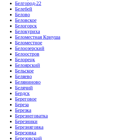
Белгород-22
Белебей
Белово
Беловское
Белогорск
Белокуриха
Беломестная Криуша
Беломестное
Белоозерский
Белоостров
Белорецк
Белоярский
Бельское
Беляево
Беляниново
Белячий
Бердск
Береговое
Береза
Березка
Березнеговатка
Березники
Березняговка
Березовка
Березовский