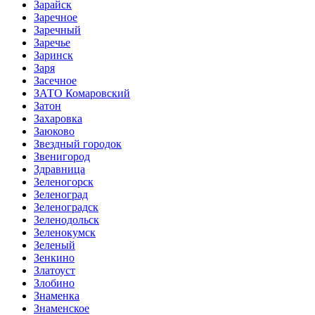
Зарайск
Заречное
Заречный
Заречье
Заринск
Заря
Засечное
ЗАТО Комаровский
Затон
Захаровка
Заюково
Звездный городок
Звенигород
Здравница
Зеленогорск
Зеленоград
Зеленоградск
Зеленодольск
Зеленокумск
Зеленый
Зенкино
Златоуст
Злобино
Знаменка
Знаменское