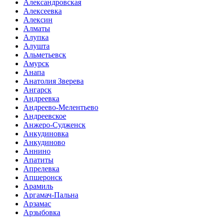
Александровская
Алексеевка
Алексин
Алматы
Алупка
Алушта
Альметьевск
Амурск
Анапа
Анатолия Зверева
Ангарск
Андреевка
Андреево-Мелентьево
Андреевское
Анжеро-Судженск
Анкудиновка
Анкудиново
Аннино
Апатиты
Апрелевка
Апшеронск
Арамиль
Аргамач-Пальна
Арзамас
Арзыбовка