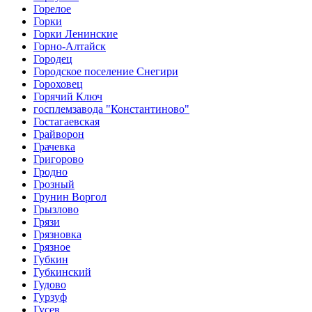
Горелое
Горки
Горки Ленинские
Горно-Алтайск
Городец
Городское поселение Снегири
Гороховец
Горячий Ключ
госплемзавода "Константиново"
Гостагаевская
Грайворон
Грачевка
Григорово
Гродно
Грозный
Грунин Воргол
Грызлово
Грязи
Грязновка
Грязное
Губкин
Губкинский
Гудово
Гурзуф
Гусев