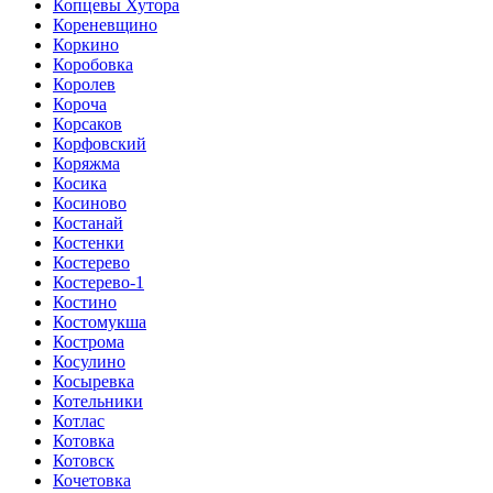
Копцевы Хутора
Кореневщино
Коркино
Коробовка
Королев
Короча
Корсаков
Корфовский
Коряжма
Косика
Косиново
Костанай
Костенки
Костерево
Костерево-1
Костино
Костомукша
Кострома
Косулино
Косыревка
Котельники
Котлас
Котовка
Котовск
Кочетовка