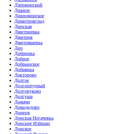
Дзержинский
Дивное
Дивноморское
Димитровград
Динская
Дмитриевка
Дмитров
Дмитряшевка
Дно
Добринка
Доброе
Добрынское
Добрянка
Докторово
Долгое
Долгопрудный
Долгоруково
Долгуша
Домачи
Домодедово
Донецк
Донская Негачевка
Донские Избищи
Донское