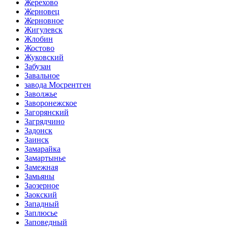
Жерехово
Жерновец
Жерновное
Жигулевск
Жлобин
Жостово
Жуковский
Забузан
Завальное
завода Мосрентген
Заволжье
Заворонежское
Загорянский
Загрядчино
Задонск
Заинск
Замарайка
Замартынье
Замежная
Замьяны
Заозерное
Заокский
Западный
Заплюсье
Заповедный