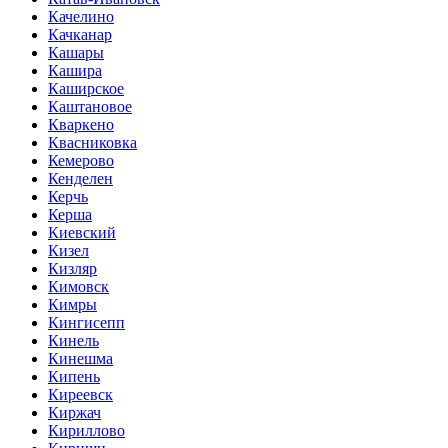
Качелино
Качканар
Кашары
Кашира
Каширское
Каштановое
Кваркено
Квасниковка
Кемерово
Кенделен
Керчь
Керша
Киевский
Кизел
Кизляр
Кимовск
Кимры
Кингисепп
Кинель
Кинешма
Кипень
Киреевск
Киржач
Кириллово