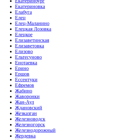
Екатеринбург
Екатериновка
Елабуга
Елец
Елец-Маланино
Елецкая Лозовка
Елецкое
Елизаветинская
Елизаветовка
Елизово
Ельтесуново
Енотаевка
Ерино
Ершов
Ессентуки
Ефремов
Жабино
Жаворонки
Жан-Аул
Ждановский
Жезказган
Железноводск
Железногорск
Железнодорожный
Жердевка