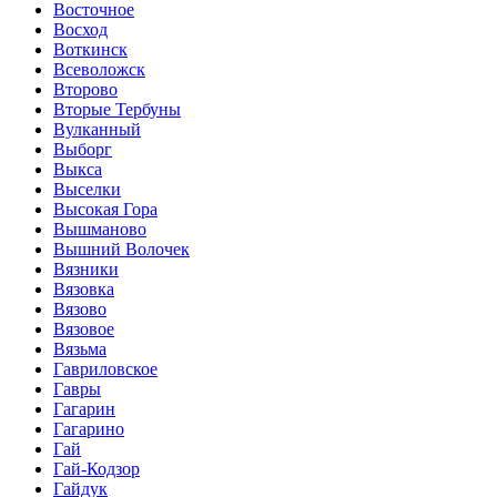
Восточное
Восход
Воткинск
Всеволожск
Второво
Вторые Тербуны
Вулканный
Выборг
Выкса
Выселки
Высокая Гора
Вышманово
Вышний Волочек
Вязники
Вязовка
Вязово
Вязовое
Вязьма
Гавриловское
Гавры
Гагарин
Гагарино
Гай
Гай-Кодзор
Гайдук