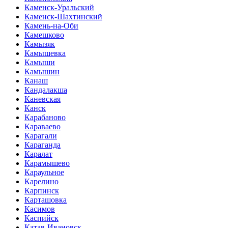
Каменск-Уральский
Каменск-Шахтинский
Камень-на-Оби
Камешково
Камызяк
Камышевка
Камыши
Камышин
Канаш
Кандалакша
Каневская
Канск
Карабаново
Караваево
Карагали
Караганда
Каралат
Карамышево
Караульное
Карелино
Карпинск
Карташовка
Касимов
Каспийск
Катав-Ивановск