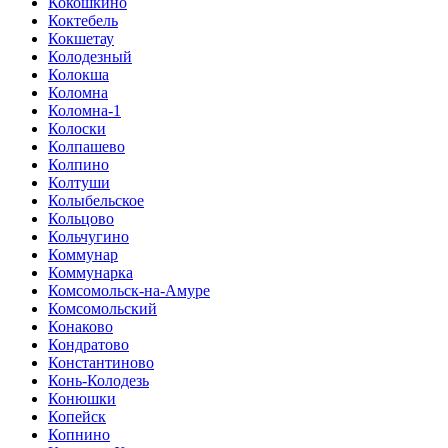
Кокошкино
Коктебель
Кокшетау
Колодезный
Колокша
Коломна
Коломна-1
Колоски
Колпашево
Колпино
Колтуши
Колыбельское
Кольцово
Кольчугино
Коммунар
Коммунарка
Комсомольск-на-Амуре
Комсомольский
Конаково
Кондратово
Константиново
Конь-Колодезь
Конюшки
Копейск
Копнино