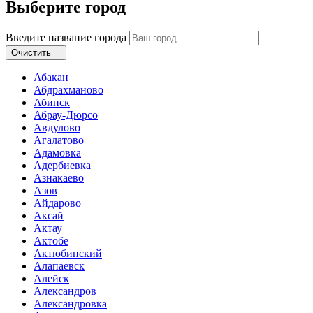
Выберите город
Введите название города
Очистить
Абакан
Абдрахманово
Абинск
Абрау-Дюрсо
Авдулово
Агалатово
Адамовка
Адербиевка
Азнакаево
Азов
Айдарово
Аксай
Актау
Актобе
Актюбинский
Алапаевск
Алейск
Александров
Александровка