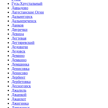
Гусь-Хрустальный
Давыдово
Дагестанские Огни
Дальнегорск
Дальнереченск
Данков
Двуречки
Девица
Дегтевая
Дегтяревский
Дедовичи
Дедовск
Демино
Демкино
Демшинка
Денисовка
Денисово
Дербент
Дербетовка
Десногорск
Джалиль
Джанкой
Джанхот
Джигинка
Дзержинск