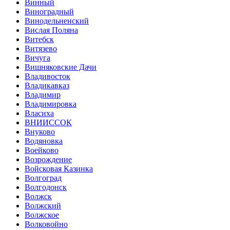
Винный
Виноградный
Винодельненский
Вислая Поляна
Витебск
Витязево
Вичуга
Вишняковские Дачи
Владивосток
Владикавказ
Владимир
Владимировка
Власиха
ВНИИССОК
Внуково
Водяновка
Воейково
Возрождение
Войсковая Казинка
Волгоград
Волгодонск
Волжск
Волжский
Волжское
Волковойно