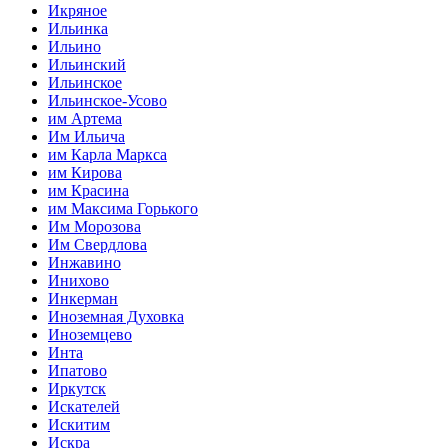
Икряное
Ильинка
Ильино
Ильинский
Ильинское
Ильинское-Усово
им Артема
Им Ильича
им Карла Маркса
им Кирова
им Красина
им Максима Горького
Им Морозова
Им Свердлова
Инжавино
Инихово
Инкерман
Иноземная Духовка
Иноземцево
Инта
Ипатово
Иркутск
Искателей
Искитим
Искра