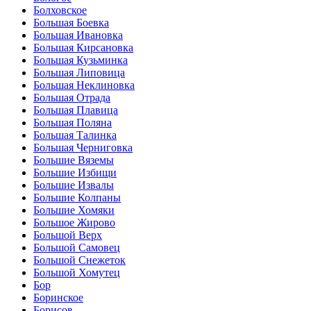
Болховское
Большая Боевка
Большая Ивановка
Большая Кирсановка
Большая Кузьминка
Большая Липовица
Большая Неклиновка
Большая Отрада
Большая Плавица
Большая Поляна
Большая Талинка
Большая Черниговка
Большие Вяземы
Большие Избищи
Большие Извалы
Большие Колпаны
Большие Хомяки
Большое Жирово
Большой Верх
Большой Самовец
Большой Снежеток
Большой Хомутец
Бор
Боринское
Борисов