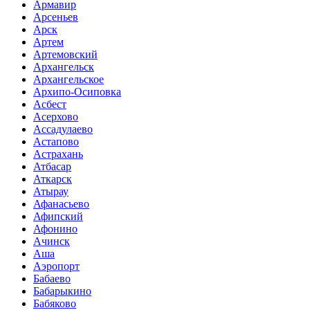
Армавир
Арсеньев
Арск
Артем
Артемовский
Архангельск
Архангельское
Архипо-Осиповка
Асбест
Асерхово
Ассадулаево
Астапово
Астрахань
Атбасар
Аткарск
Атырау
Афанасьево
Афипский
Афонино
Ачинск
Аша
Аэропорт
Бабаево
Бабарыкино
Бабяково