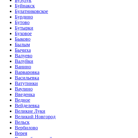
Бузулук
Буйнакск
Булатниковское
Бурдино
Бутово
Бутырки
Буховое
Быково
Былым
Бычиха
Валуево
Валуйки
Ванино
Варваровка
Васильевка
Ватутинки
Ваулино
Введенка
Ведное
Вейделевка
Великие Луки
Великий Новгород
Вельск
Вербилово
Верея