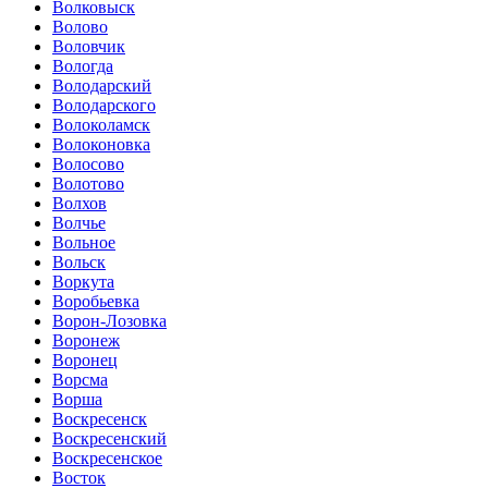
Волковыск
Волово
Воловчик
Вологда
Володарский
Володарского
Волоколамск
Волоконовка
Волосово
Волотово
Волхов
Волчье
Вольное
Вольск
Воркута
Воробьевка
Ворон-Лозовка
Воронеж
Воронец
Ворсма
Ворша
Воскресенск
Воскресенский
Воскресенское
Восток