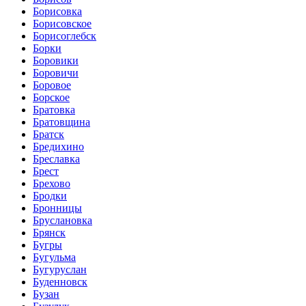
Борисовка
Борисовское
Борисоглебск
Борки
Боровики
Боровичи
Боровое
Борское
Братовка
Братовщина
Братск
Бредихино
Бреславка
Брест
Брехово
Бродки
Бронницы
Бруслановка
Брянск
Бугры
Бугульма
Бугуруслан
Буденновск
Бузан