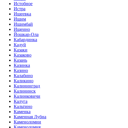
Истобное
Истра
Ишеевка
Ишим
Ишимбай
Ищеино
Йошкар-Ола
Кабардинка
Кадуй
Казаки
Казаково
Казань
Казинка
Казино
Калабино
Каликино
Калининград
Калининск
Калинковичи
Калуга
Кальтино
Каменка
Каменная Лубна
Каменоломни
Каменоломня