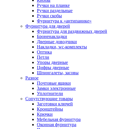
Кнобы
Ручки на планке
Ручки раздельные
Ручки скобы
Фурнитура к «антипанике»
Фурнитура для дверей
Фурнитура для раздвижных дверей
Броненакладки
Дверные доводчики
Накладки, wc-комплекты
Оптика
Петли
Упоры дверные
Цифры дверные
Шпингалеты, засовы
Разное
Почтовые ящики
Замки электронные
Уплотнители
Сопутствующие товары
Заготовки ключей
Кронштейны
Крючки
Мебельная фурнитура
Оконная фурнитура