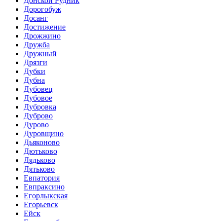
Донской Рудник
Дорогобуж
Досанг
Достижение
Дрожжино
Дружба
Дружный
Дрязги
Дубки
Дубна
Дубовец
Дубовое
Дубровка
Дуброво
Дурово
Дуровщино
Дьяконово
Дютьково
Дядьково
Дятьково
Евпатория
Евпраксино
Егорлыкская
Егорьевск
Ейск