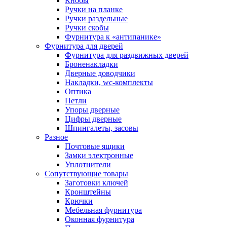
Кнобы
Ручки на планке
Ручки раздельные
Ручки скобы
Фурнитура к «антипанике»
Фурнитура для дверей
Фурнитура для раздвижных дверей
Броненакладки
Дверные доводчики
Накладки, wc-комплекты
Оптика
Петли
Упоры дверные
Цифры дверные
Шпингалеты, засовы
Разное
Почтовые ящики
Замки электронные
Уплотнители
Сопутствующие товары
Заготовки ключей
Кронштейны
Крючки
Мебельная фурнитура
Оконная фурнитура