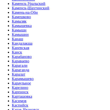
Каменск-Уральский
Каменск-Шахтинский
Камень-на-Оби
Камешково
Камызяк
Камышевка
Камыши
Камышин
Канаш
Кандалакша
Каневская
Канск
Карабаново
Караваево
Карагали
Караганда
Каралат
Карамышево
Караульное
Карелино
Карпинск
Карташовка
Касимов
Каспийск
Катав-Ивановск