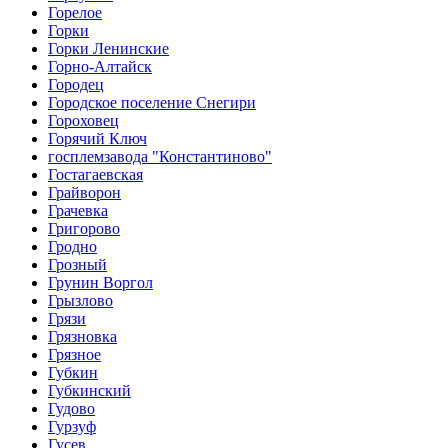
Горелое
Горки
Горки Ленинские
Горно-Алтайск
Городец
Городское поселение Снегири
Гороховец
Горячий Ключ
госплемзавода "Константиново"
Гостагаевская
Грайворон
Грачевка
Григорово
Гродно
Грозный
Грунин Воргол
Грызлово
Грязи
Грязновка
Грязное
Губкин
Губкинский
Гудово
Гурзуф
Гусев