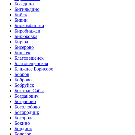
Беседино
Бигильдино
Бийск
Бикин
Биокомбината
Биробиджан
Бирюковка
Бирюч
Бисерово
Бишкек
Благовещенск
Благовещенская
Ближнее Борисово
Бобров
Боброво
Бобруйск
Богатые Сабы
Богданович
Богданово
Боголюбово
Богородицк
Богородск
Бокино
Болдино
Бологое