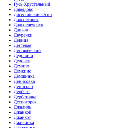
Гусь-Хрустальный
Давыдово
Дагестанские Огни
Дальнегорск
Дальнереченск
Данков
Двуречки
Девица
Дегтевая
Дегтяревский
Дедовичи
Дедовск
Демино
Демкино
Демшинка
Денисовка
Денисово
Дербент
Дербетовка
Десногорск
Джалиль
Джанкой
Джанхот
Джигинка
Дзержинск