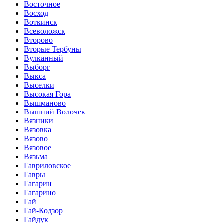
Восточное
Восход
Воткинск
Всеволожск
Второво
Вторые Тербуны
Вулканный
Выборг
Выкса
Выселки
Высокая Гора
Вышманово
Вышний Волочек
Вязники
Вязовка
Вязово
Вязовое
Вязьма
Гавриловское
Гавры
Гагарин
Гагарино
Гай
Гай-Кодзор
Гайдук