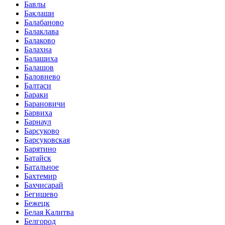
Бавлы
Баклаши
Балабаново
Балаклава
Балаково
Балахна
Балашиха
Балашов
Баловнево
Балтаси
Бараки
Барановичи
Барвиха
Барнаул
Барсуково
Барсуковская
Барятино
Батайск
Батальное
Бахтемир
Бахчисарай
Бегишево
Бежецк
Белая Калитва
Белгород