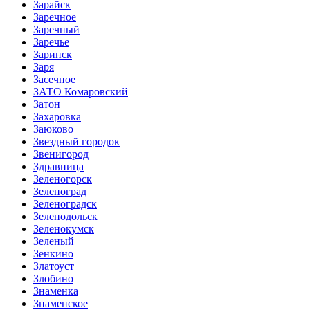
Зарайск
Заречное
Заречный
Заречье
Заринск
Заря
Засечное
ЗАТО Комаровский
Затон
Захаровка
Заюково
Звездный городок
Звенигород
Здравница
Зеленогорск
Зеленоград
Зеленоградск
Зеленодольск
Зеленокумск
Зеленый
Зенкино
Златоуст
Злобино
Знаменка
Знаменское