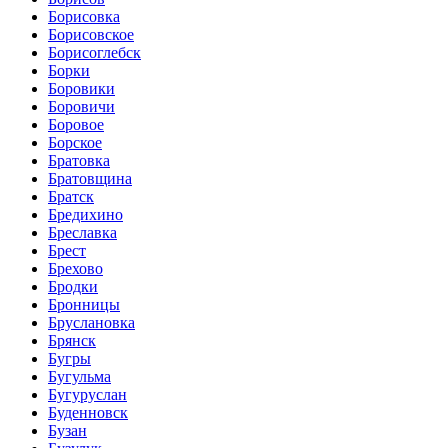
Борисовка
Борисовское
Борисоглебск
Борки
Боровики
Боровичи
Боровое
Борское
Братовка
Братовщина
Братск
Бредихино
Бреславка
Брест
Брехово
Бродки
Бронницы
Бруслановка
Брянск
Бугры
Бугульма
Бугуруслан
Буденновск
Бузан