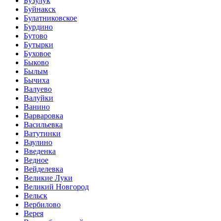
Бузулук
Буйнакск
Булатниковское
Бурдино
Бутово
Бутырки
Буховое
Быково
Былым
Бычиха
Валуево
Валуйки
Ванино
Варваровка
Васильевка
Ватутинки
Ваулино
Введенка
Ведное
Вейделевка
Великие Луки
Великий Новгород
Вельск
Вербилово
Верея