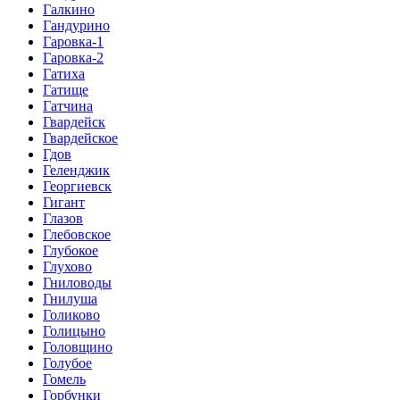
Галкино
Гандурино
Гаровка-1
Гаровка-2
Гатиха
Гатище
Гатчина
Гвардейск
Гвардейское
Гдов
Геленджик
Георгиевск
Гигант
Глазов
Глебовское
Глубокое
Глухово
Гниловоды
Гнилуша
Голиково
Голицыно
Головщино
Голубое
Гомель
Горбунки