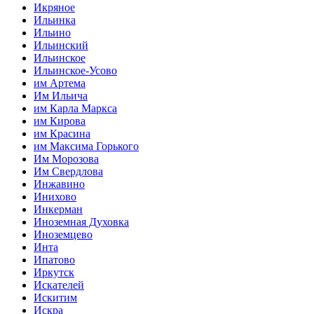
Икряное
Ильинка
Ильино
Ильинский
Ильинское
Ильинское-Усово
им Артема
Им Ильича
им Карла Маркса
им Кирова
им Красина
им Максима Горького
Им Морозова
Им Свердлова
Инжавино
Инихово
Инкерман
Иноземная Духовка
Иноземцево
Инта
Ипатово
Иркутск
Искателей
Искитим
Искра