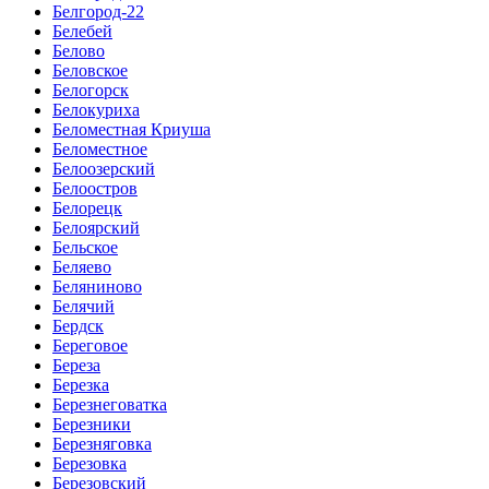
Белгород-22
Белебей
Белово
Беловское
Белогорск
Белокуриха
Беломестная Криуша
Беломестное
Белоозерский
Белоостров
Белорецк
Белоярский
Бельское
Беляево
Беляниново
Белячий
Бердск
Береговое
Береза
Березка
Березнеговатка
Березники
Березняговка
Березовка
Березовский