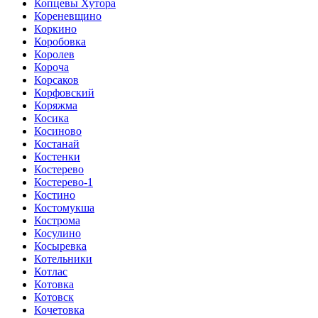
Копцевы Хутора
Кореневщино
Коркино
Коробовка
Королев
Короча
Корсаков
Корфовский
Коряжма
Косика
Косиново
Костанай
Костенки
Костерево
Костерево-1
Костино
Костомукша
Кострома
Косулино
Косыревка
Котельники
Котлас
Котовка
Котовск
Кочетовка