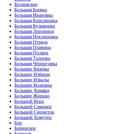
Болховское
Большая Боевка
Большая Ивановка
Большая Кирсановка
Большая Кузьминка
Большая Липовица
Большая Неклиновка
Большая Отрада
Большая Плавица
Большая Поляна
Большая Талинка
Большая Черниговка
Большие Вяземы
Большие Избищи
Большие Извалы
Большие Колпаны
Большие Хомяки
Большое Жирово
Большой Верх
Большой Самовец
Большой Снежеток
Большой Хомутец
Бор
Боринское
Борисов