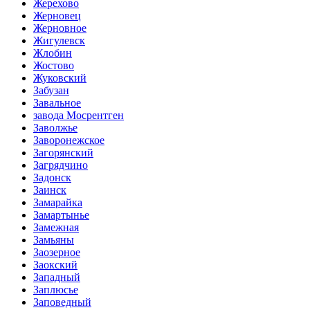
Жерехово
Жерновец
Жерновное
Жигулевск
Жлобин
Жостово
Жуковский
Забузан
Завальное
завода Мосрентген
Заволжье
Заворонежское
Загорянский
Загрядчино
Задонск
Заинск
Замарайка
Замартынье
Замежная
Замьяны
Заозерное
Заокский
Западный
Заплюсье
Заповедный