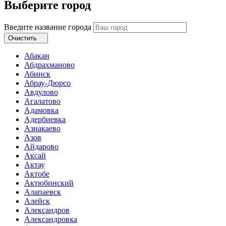
Выберите город
Введите название города
Очистить
Абакан
Абдрахманово
Абинск
Абрау-Дюрсо
Авдулово
Агалатово
Адамовка
Адербиевка
Азнакаево
Азов
Айдарово
Аксай
Актау
Актобе
Актюбинский
Алапаевск
Алейск
Александров
Александровка