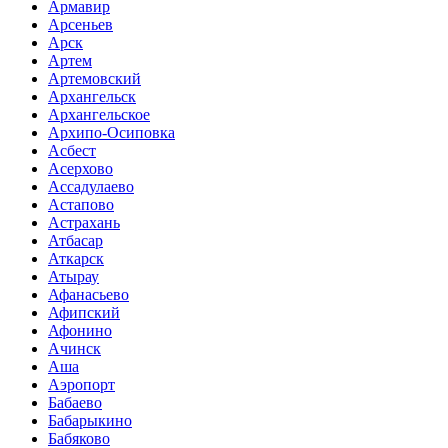
Армавир
Арсеньев
Арск
Артем
Артемовский
Архангельск
Архангельское
Архипо-Осиповка
Асбест
Асерхово
Ассадулаево
Астапово
Астрахань
Атбасар
Аткарск
Атырау
Афанасьево
Афипский
Афонино
Ачинск
Аша
Аэропорт
Бабаево
Бабарыкино
Бабяково