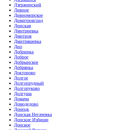
Дзержинский
Дивное
Дивноморское
Димитровград
Динская
Дмитриевка
Дмитров
Дмитряшевка
Дно
Добринка
Доброе
Добрынское
Добрянка
Докторово
Долгое
Долгопрудный
Долгоруково
Долгуша
Домачи
Домодедово
Донецк
Донская Негачевка
Донские Избищи
Донское