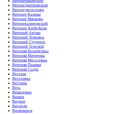
Верхнебаканский
Верхнеднепровский
Верхнедрезгалово
Верхнее Казачье
Верхнее Мячково
Верхнекалиновский
Верхние Кибя-Кози
Верхний Акташ
Верхний Ломовец
Верхний Студенец
Верхний Телелюй
Верхняя Колыбелька
Верхняя Матренка
Верхняя Мосоловка
Верхняя Пышма
Верхняя Салда
Веселая
Веселовка
Вестник
Весь
Вешаловка
Вешки
Видное
Виллози
Вилючинск