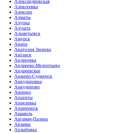
Александровская
Алексеевка
Алексин
Алматы
Алупка
Алушта
Альметьевск
Амурск
Анапа
Анатолия Зверева
Ангарск
Андреевка
Андреево-Мелентьево
Андреевское
Анжеро-Судженск
Анкудиновка
Анкудиново
Аннино
Апатиты
Апрелевка
Апшеронск
Арамиль
Аргамач-Пальна
Арзамас
Арзыбовка