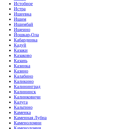
Истобное
Истра
Ишеевка
Ишим
Ишимбай
Ищеино
Йошкар-Ола
Кабардинка
Кадуй
Казаки
Казаково
Казань
Казинка
Казино
Калабино
Каликино
Калининград
Калининск
Калинковичи
Калуга
Кальтино
Каменка
Каменная Лубна
Каменоломни
Каменоломня