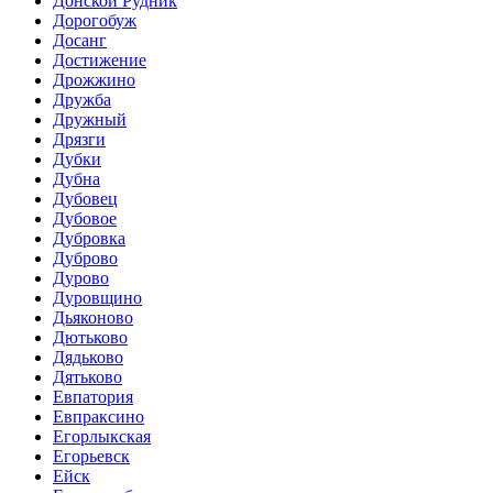
Донской Рудник
Дорогобуж
Досанг
Достижение
Дрожжино
Дружба
Дружный
Дрязги
Дубки
Дубна
Дубовец
Дубовое
Дубровка
Дуброво
Дурово
Дуровщино
Дьяконово
Дютьково
Дядьково
Дятьково
Евпатория
Евпраксино
Егорлыкская
Егорьевск
Ейск