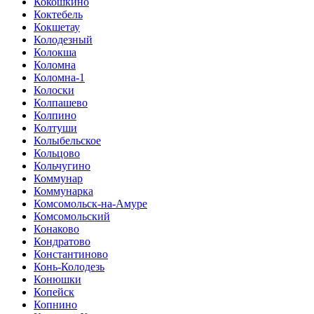
Кокошкино
Коктебель
Кокшетау
Колодезный
Колокша
Коломна
Коломна-1
Колоски
Колпашево
Колпино
Колтуши
Колыбельское
Кольцово
Кольчугино
Коммунар
Коммунарка
Комсомольск-на-Амуре
Комсомольский
Конаково
Кондратово
Константиново
Конь-Колодезь
Конюшки
Копейск
Копнино