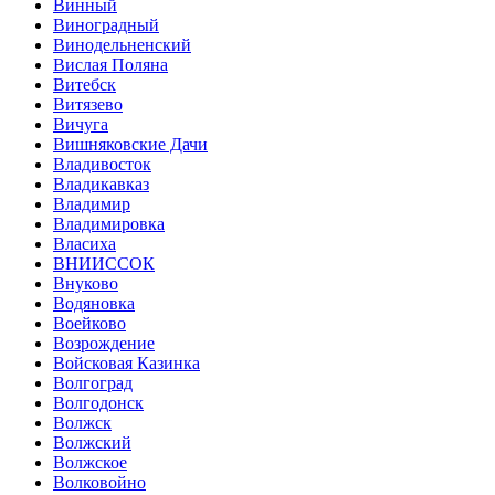
Винный
Виноградный
Винодельненский
Вислая Поляна
Витебск
Витязево
Вичуга
Вишняковские Дачи
Владивосток
Владикавказ
Владимир
Владимировка
Власиха
ВНИИССОК
Внуково
Водяновка
Воейково
Возрождение
Войсковая Казинка
Волгоград
Волгодонск
Волжск
Волжский
Волжское
Волковойно