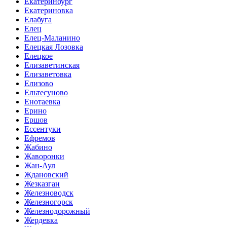
Екатеринбург
Екатериновка
Елабуга
Елец
Елец-Маланино
Елецкая Лозовка
Елецкое
Елизаветинская
Елизаветовка
Елизово
Ельтесуново
Енотаевка
Ерино
Ершов
Ессентуки
Ефремов
Жабино
Жаворонки
Жан-Аул
Ждановский
Жезказган
Железноводск
Железногорск
Железнодорожный
Жердевка