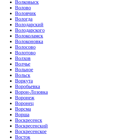
Волковыск
Волово
Воловчик
Вологда
Володарский
Володарского
Волоколамск
Волоконовка
Волосово
Волотово
Волхов
Волчье
Вольное
Вольск
Воркута
Воробьевка
Ворон-Лозовка
Воронеж
Воронец
Ворсма
Ворша
Воскресенск
Воскресенский
Воскресенское
Восток