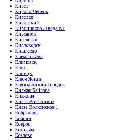
Кириши
Киров
Кирово-Чепецк
Кировск
Кировский
Кирпичного Завода N1
Кирсанов
Киселевск
Кисловодск
Кишлеево
Клементьево
Климовск
Клин
Клинцы
Ключ Жизни
Клязьминский Городок
Княжая Байгора
Княжная
Князе-Волконское
Князе-Волконское-1
Кобралово
Кобрин
Ковров
Когалым
Козлово