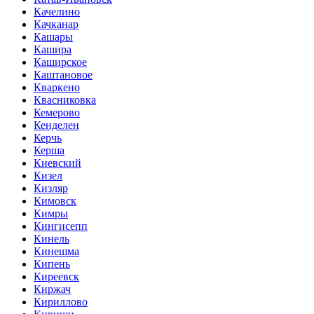
Качелино
Качканар
Кашары
Кашира
Каширское
Каштановое
Кваркено
Квасниковка
Кемерово
Кенделен
Керчь
Керша
Киевский
Кизел
Кизляр
Кимовск
Кимры
Кингисепп
Кинель
Кинешма
Кипень
Киреевск
Киржач
Кириллово