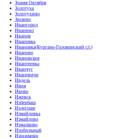
Знамя Октября
Золотуха
Золотухино
Зюзино
Ивангород
Иванино
Иванов
Ивановка
Ивановка(Кургано-Головинский с/с)
Иваново
Ивановское
Ивантеевка
Иванчуг
Ивацевичи
Ивдель
Ивня
Ивово
Ижевск
Избербаш
Излегоще
Измайловка
Измайлово
Измалково
Изобильный
Изосимово