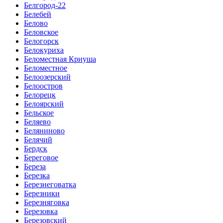
Белгород-22
Белебей
Белово
Беловское
Белогорск
Белокуриха
Беломестная Криуша
Беломестное
Белоозерский
Белоостров
Белорецк
Белоярский
Бельское
Беляево
Беляниново
Белячий
Бердск
Береговое
Береза
Березка
Березнеговатка
Березники
Березняговка
Березовка
Березовский