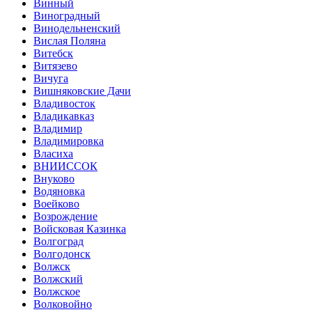
Винный
Виноградный
Винодельненский
Вислая Поляна
Витебск
Витязево
Вичуга
Вишняковские Дачи
Владивосток
Владикавказ
Владимир
Владимировка
Власиха
ВНИИССОК
Внуково
Водяновка
Воейково
Возрождение
Войсковая Казинка
Волгоград
Волгодонск
Волжск
Волжский
Волжское
Волковойно