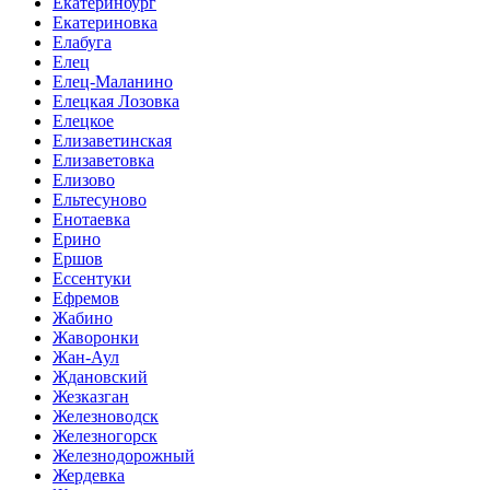
Екатеринбург
Екатериновка
Елабуга
Елец
Елец-Маланино
Елецкая Лозовка
Елецкое
Елизаветинская
Елизаветовка
Елизово
Ельтесуново
Енотаевка
Ерино
Ершов
Ессентуки
Ефремов
Жабино
Жаворонки
Жан-Аул
Ждановский
Жезказган
Железноводск
Железногорск
Железнодорожный
Жердевка