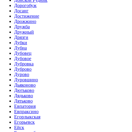
Донской Рудник
Дорогобуж
Досанг
Достижение
Дрожжино
Дружба
Дружный
Дрязги
Дубки
Дубна
Дубовец
Дубовое
Дубровка
Дуброво
Дурово
Дуровщино
Дьяконово
Дютьково
Дядьково
Дятьково
Евпатория
Евпраксино
Егорлыкская
Егорьевск
Ейск