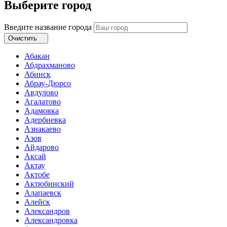
Выберите город
Введите название города
Очистить
Абакан
Абдрахманово
Абинск
Абрау-Дюрсо
Авдулово
Агалатово
Адамовка
Адербиевка
Азнакаево
Азов
Айдарово
Аксай
Актау
Актобе
Актюбинский
Алапаевск
Алейск
Александров
Александровка