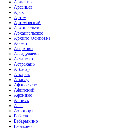
Армавир
Арсеньев
Арск
Артем
Артемовский
Архангельск
Архангельское
Архипо-Осиповка
Асбест
Асерхово
Ассадулаево
Астапово
Астрахань
Атбасар
Аткарск
Атырау
Афанасьево
Афипский
Афонино
Ачинск
Аша
Аэропорт
Бабаево
Бабарыкино
Бабяково