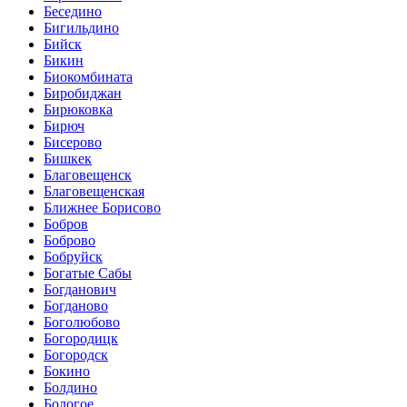
Беседино
Бигильдино
Бийск
Бикин
Биокомбината
Биробиджан
Бирюковка
Бирюч
Бисерово
Бишкек
Благовещенск
Благовещенская
Ближнее Борисово
Бобров
Боброво
Бобруйск
Богатые Сабы
Богданович
Богданово
Боголюбово
Богородицк
Богородск
Бокино
Болдино
Бологое