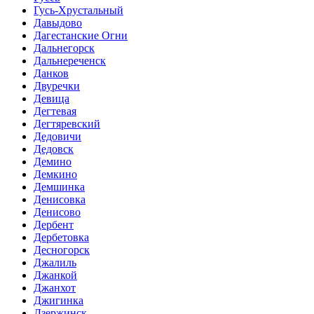
Гусь-Хрустальный
Давыдово
Дагестанские Огни
Дальнегорск
Дальнереченск
Данков
Двуречки
Девица
Дегтевая
Дегтяревский
Дедовичи
Дедовск
Демино
Демкино
Демшинка
Денисовка
Денисово
Дербент
Дербетовка
Десногорск
Джалиль
Джанкой
Джанхот
Джигинка
Дзержинск