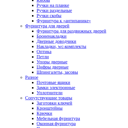
Кнобы
Ручки на планке
Ручки раздельные
Ручки скобы
Фурнитура к «антипанике»
Фурнитура для дверей
Фурнитура для раздвижных дверей
Броненакладки
Дверные доводчики
Накладки, wc-комплекты
Оптика
Петли
Упоры дверные
Цифры дверные
Шпингалеты, засовы
Разное
Почтовые ящики
Замки электронные
Уплотнители
Сопутствующие товары
Заготовки ключей
Кронштейны
Крючки
Мебельная фурнитура
Оконная фурнитура