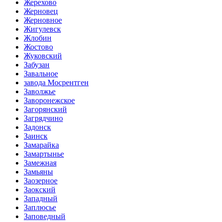
Жерехово
Жерновец
Жерновное
Жигулевск
Жлобин
Жостово
Жуковский
Забузан
Завальное
завода Мосрентген
Заволжье
Заворонежское
Загорянский
Загрядчино
Задонск
Заинск
Замарайка
Замартынье
Замежная
Замьяны
Заозерное
Заокский
Западный
Заплюсье
Заповедный