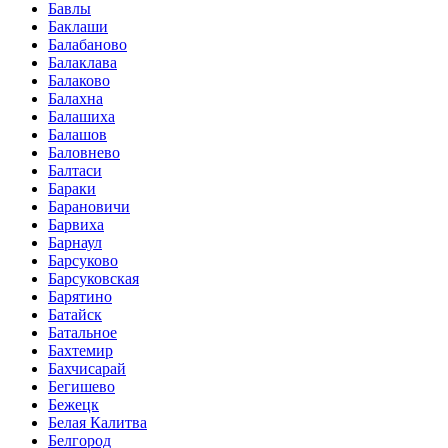
Бавлы
Баклаши
Балабаново
Балаклава
Балаково
Балахна
Балашиха
Балашов
Баловнево
Балтаси
Бараки
Барановичи
Барвиха
Барнаул
Барсуково
Барсуковская
Барятино
Батайск
Батальное
Бахтемир
Бахчисарай
Бегишево
Бежецк
Белая Калитва
Белгород