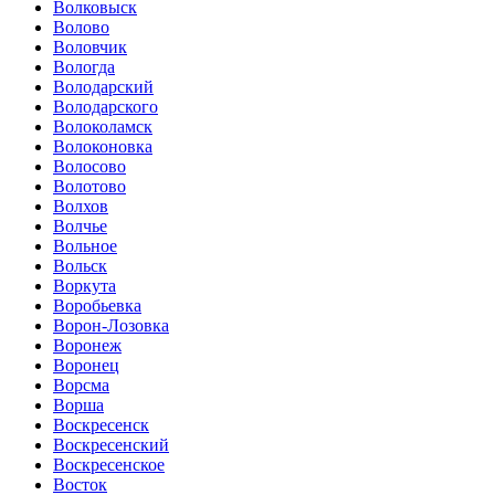
Волковыск
Волово
Воловчик
Вологда
Володарский
Володарского
Волоколамск
Волоконовка
Волосово
Волотово
Волхов
Волчье
Вольное
Вольск
Воркута
Воробьевка
Ворон-Лозовка
Воронеж
Воронец
Ворсма
Ворша
Воскресенск
Воскресенский
Воскресенское
Восток