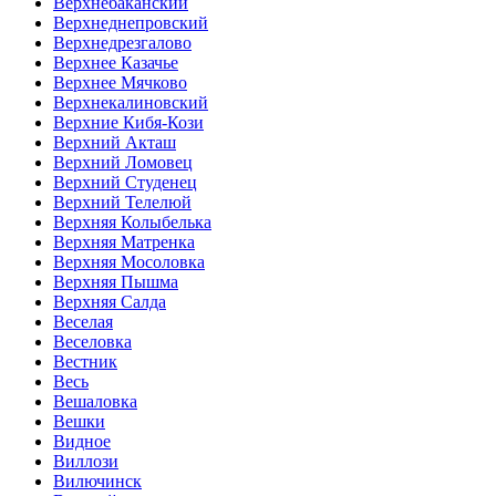
Верхнебаканский
Верхнеднепровский
Верхнедрезгалово
Верхнее Казачье
Верхнее Мячково
Верхнекалиновский
Верхние Кибя-Кози
Верхний Акташ
Верхний Ломовец
Верхний Студенец
Верхний Телелюй
Верхняя Колыбелька
Верхняя Матренка
Верхняя Мосоловка
Верхняя Пышма
Верхняя Салда
Веселая
Веселовка
Вестник
Весь
Вешаловка
Вешки
Видное
Виллози
Вилючинск