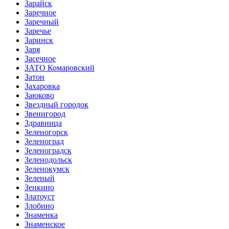
Зарайск
Заречное
Заречный
Заречье
Заринск
Заря
Засечное
ЗАТО Комаровский
Затон
Захаровка
Заюково
Звездный городок
Звенигород
Здравница
Зеленогорск
Зеленоград
Зеленоградск
Зеленодольск
Зеленокумск
Зеленый
Зенкино
Златоуст
Злобино
Знаменка
Знаменское