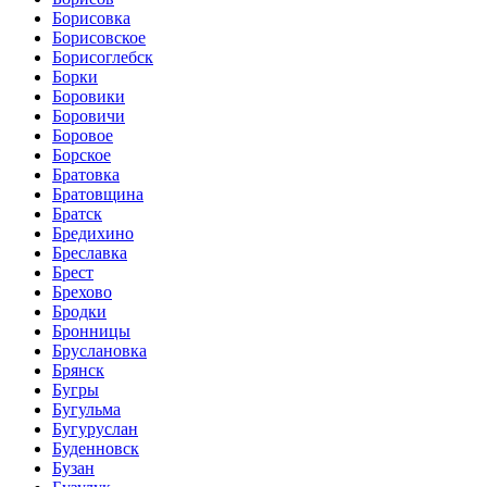
Борисовка
Борисовское
Борисоглебск
Борки
Боровики
Боровичи
Боровое
Борское
Братовка
Братовщина
Братск
Бредихино
Бреславка
Брест
Брехово
Бродки
Бронницы
Бруслановка
Брянск
Бугры
Бугульма
Бугуруслан
Буденновск
Бузан