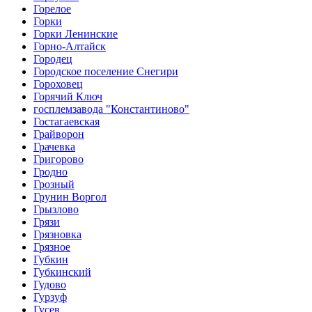
Горелое
Горки
Горки Ленинские
Горно-Алтайск
Городец
Городское поселение Снегири
Гороховец
Горячий Ключ
госплемзавода "Константиново"
Гостагаевская
Грайворон
Грачевка
Григорово
Гродно
Грозный
Грунин Воргол
Грызлово
Грязи
Грязновка
Грязное
Губкин
Губкинский
Гудово
Гурзуф
Гусев