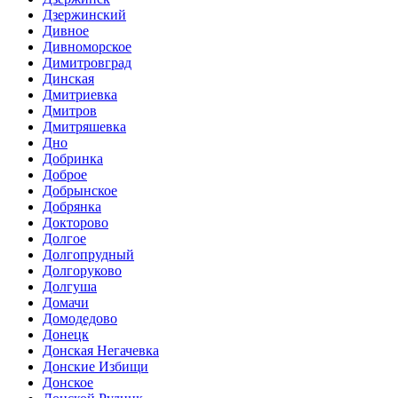
Дзержинский
Дивное
Дивноморское
Димитровград
Динская
Дмитриевка
Дмитров
Дмитряшевка
Дно
Добринка
Доброе
Добрынское
Добрянка
Докторово
Долгое
Долгопрудный
Долгоруково
Долгуша
Домачи
Домодедово
Донецк
Донская Негачевка
Донские Избищи
Донское