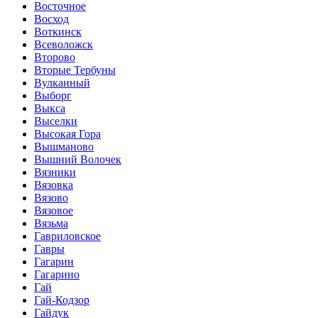
Восточное
Восход
Воткинск
Всеволожск
Второво
Вторые Тербуны
Вулканный
Выборг
Выкса
Выселки
Высокая Гора
Вышманово
Вышний Волочек
Вязники
Вязовка
Вязово
Вязовое
Вязьма
Гавриловское
Гавры
Гагарин
Гагарино
Гай
Гай-Кодзор
Гайдук