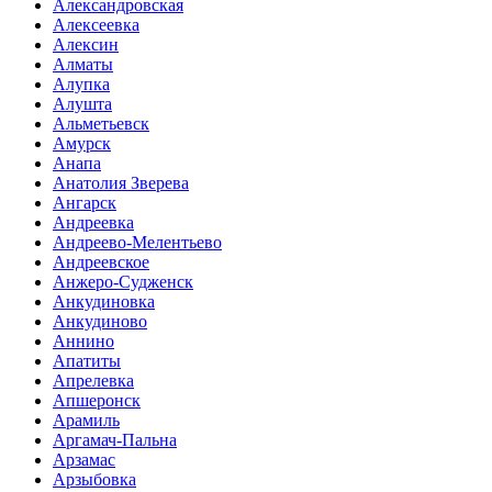
Александровская
Алексеевка
Алексин
Алматы
Алупка
Алушта
Альметьевск
Амурск
Анапа
Анатолия Зверева
Ангарск
Андреевка
Андреево-Мелентьево
Андреевское
Анжеро-Судженск
Анкудиновка
Анкудиново
Аннино
Апатиты
Апрелевка
Апшеронск
Арамиль
Аргамач-Пальна
Арзамас
Арзыбовка