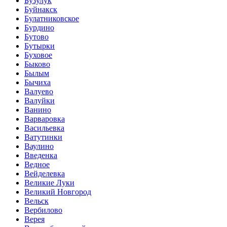
Бузулук
Буйнакск
Булатниковское
Бурдино
Бутово
Бутырки
Буховое
Быково
Былым
Бычиха
Валуево
Валуйки
Ванино
Варваровка
Васильевка
Ватутинки
Ваулино
Введенка
Ведное
Вейделевка
Великие Луки
Великий Новгород
Вельск
Вербилово
Верея