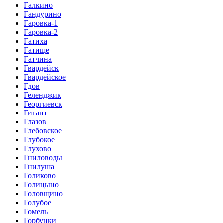
Галкино
Гандурино
Гаровка-1
Гаровка-2
Гатиха
Гатище
Гатчина
Гвардейск
Гвардейское
Гдов
Геленджик
Георгиевск
Гигант
Глазов
Глебовское
Глубокое
Глухово
Гниловоды
Гнилуша
Голиково
Голицыно
Головщино
Голубое
Гомель
Горбунки