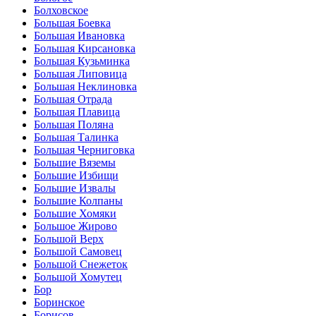
Болховское
Большая Боевка
Большая Ивановка
Большая Кирсановка
Большая Кузьминка
Большая Липовица
Большая Неклиновка
Большая Отрада
Большая Плавица
Большая Поляна
Большая Талинка
Большая Черниговка
Большие Вяземы
Большие Избищи
Большие Извалы
Большие Колпаны
Большие Хомяки
Большое Жирово
Большой Верх
Большой Самовец
Большой Снежеток
Большой Хомутец
Бор
Боринское
Борисов