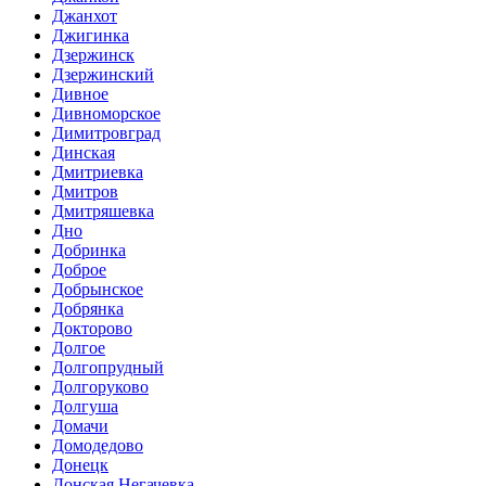
Джанхот
Джигинка
Дзержинск
Дзержинский
Дивное
Дивноморское
Димитровград
Динская
Дмитриевка
Дмитров
Дмитряшевка
Дно
Добринка
Доброе
Добрынское
Добрянка
Докторово
Долгое
Долгопрудный
Долгоруково
Долгуша
Домачи
Домодедово
Донецк
Донская Негачевка