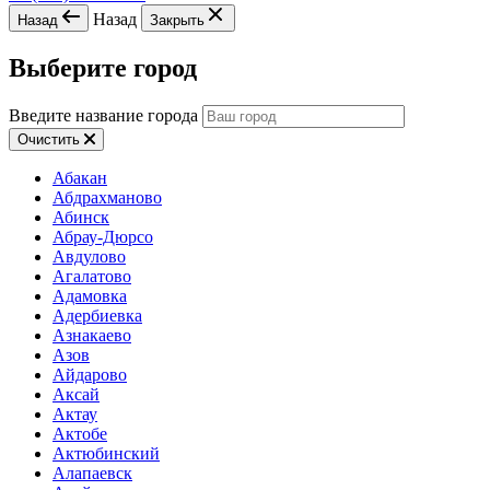
Назад
Назад
Закрыть
Выберите город
Введите название города
Очистить
Абакан
Абдрахманово
Абинск
Абрау-Дюрсо
Авдулово
Агалатово
Адамовка
Адербиевка
Азнакаево
Азов
Айдарово
Аксай
Актау
Актобе
Актюбинский
Алапаевск