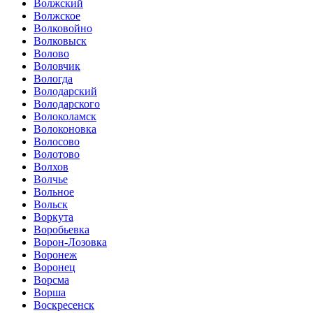
Волжский
Волжское
Волковойно
Волковыск
Волово
Воловчик
Вологда
Володарский
Володарского
Волоколамск
Волоконовка
Волосово
Волотово
Волхов
Волчье
Вольное
Вольск
Воркута
Воробьевка
Ворон-Лозовка
Воронеж
Воронец
Ворсма
Ворша
Воскресенск