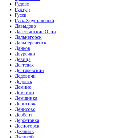
Гудово
Гурзуф
Гусев
Гусь-Хрустальный
Давыдово
Дагестанские Огни
Дальнегорск
Дальнереченск
Данков
Двуречки
Девица
Дегтевая
Дегтяревский
Дедовичи
Дедовск
Демино
Демкино
Демшинка
Денисовка
Денисово
Дербент
Дербетовка
Десногорск
Джалиль
Джанкой