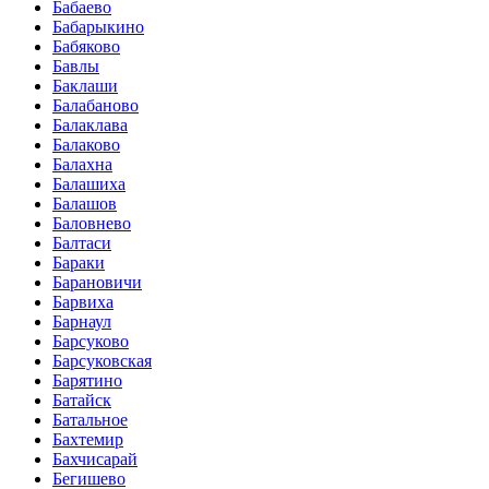
Бабаево
Бабарыкино
Бабяково
Бавлы
Баклаши
Балабаново
Балаклава
Балаково
Балахна
Балашиха
Балашов
Баловнево
Балтаси
Бараки
Барановичи
Барвиха
Барнаул
Барсуково
Барсуковская
Барятино
Батайск
Батальное
Бахтемир
Бахчисарай
Бегишево