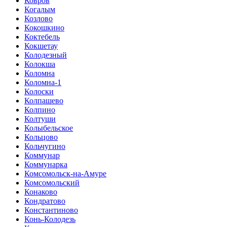
Ковров
Когалым
Козлово
Кокошкино
Коктебель
Кокшетау
Колодезный
Колокша
Коломна
Коломна-1
Колоски
Колпашево
Колпино
Колтуши
Колыбельское
Кольцово
Кольчугино
Коммунар
Коммунарка
Комсомольск-на-Амуре
Комсомольский
Конаково
Кондратово
Константиново
Конь-Колодезь