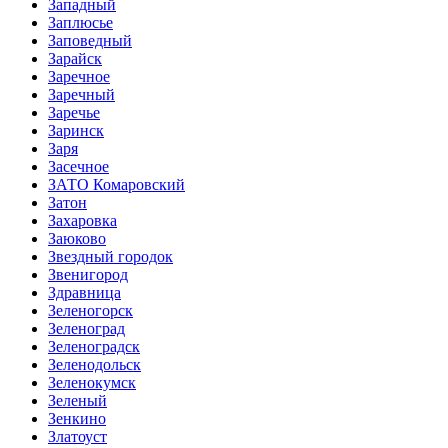
Западный
Заплюсье
Заповедный
Зарайск
Заречное
Заречный
Заречье
Заринск
Заря
Засечное
ЗАТО Комаровский
Затон
Захаровка
Заюково
Звездный городок
Звенигород
Здравница
Зеленогорск
Зеленоград
Зеленоградск
Зеленодольск
Зеленокумск
Зеленый
Зенкино
Златоуст