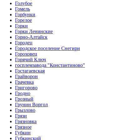
Голубое
Гомель
Горбунки
Горелое
Горки
Горки Ленинские
Горно-Алтайск
Городец
Городское поселение Снегири
Гороховец
Горячий Ключ
госплемзавода "Константиново"
Гостагаевская
Грайворон
Грачевка
Григорово
Гродно
Грозный
Грунин Воргол
Грызлово
Грязи
Грязновка
Грязное
Губкин
Губкинский