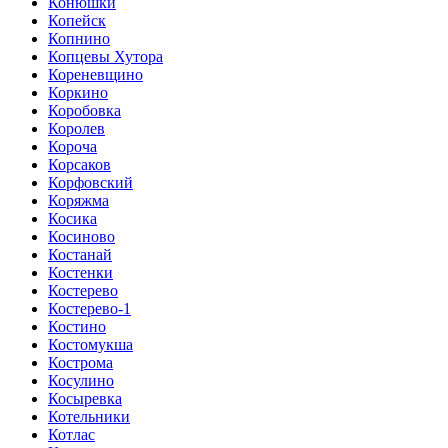
Конюшки
Копейск
Копнино
Копцевы Хутора
Кореневщино
Коркино
Коробовка
Королев
Короча
Корсаков
Корфовский
Коряжма
Косика
Косиново
Костанай
Костенки
Костерево
Костерево-1
Костино
Костомукша
Кострома
Косулино
Косыревка
Котельники
Котлас