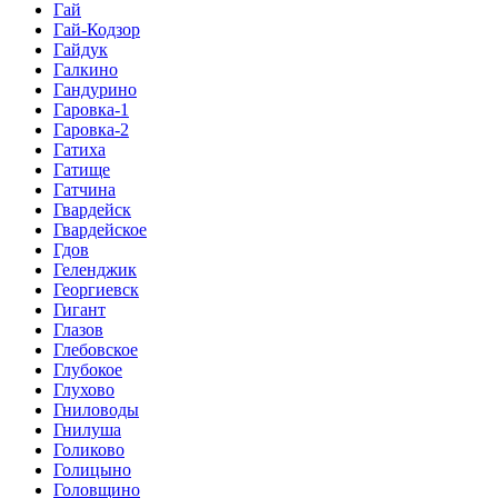
Гай
Гай-Кодзор
Гайдук
Галкино
Гандурино
Гаровка-1
Гаровка-2
Гатиха
Гатище
Гатчина
Гвардейск
Гвардейское
Гдов
Геленджик
Георгиевск
Гигант
Глазов
Глебовское
Глубокое
Глухово
Гниловоды
Гнилуша
Голиково
Голицыно
Головщино