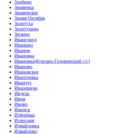
Злобино
Знаменка
Знаменское
Знамя Октября
Золотуха
Золотухино
Зюзино
Ивангород
Иванино
Иванов
Ивановка
Ивановка(Кургано-Головинский с/с)
Иваново
Ивановское
Ивантеевка
Иванчуг
Ивацевичи
Ивдель
Ивня
Ивово
Ижевск
Избербаш
Излегоще
Измайловка
Измайлово