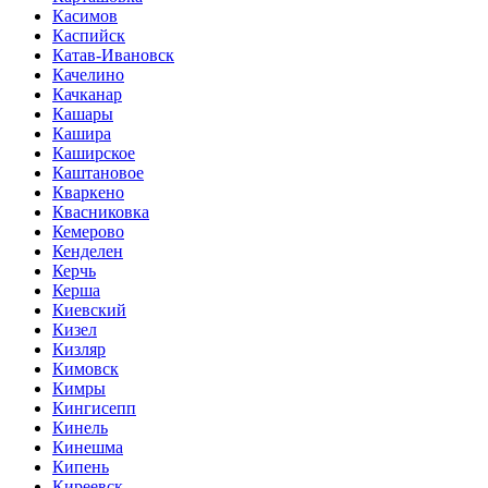
Касимов
Каспийск
Катав-Ивановск
Качелино
Качканар
Кашары
Кашира
Каширское
Каштановое
Кваркено
Квасниковка
Кемерово
Кенделен
Керчь
Керша
Киевский
Кизел
Кизляр
Кимовск
Кимры
Кингисепп
Кинель
Кинешма
Кипень
Киреевск