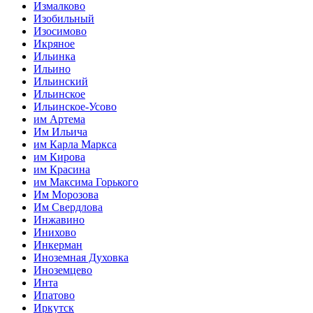
Измалково
Изобильный
Изосимово
Икряное
Ильинка
Ильино
Ильинский
Ильинское
Ильинское-Усово
им Артема
Им Ильича
им Карла Маркса
им Кирова
им Красина
им Максима Горького
Им Морозова
Им Свердлова
Инжавино
Инихово
Инкерман
Иноземная Духовка
Иноземцево
Инта
Ипатово
Иркутск