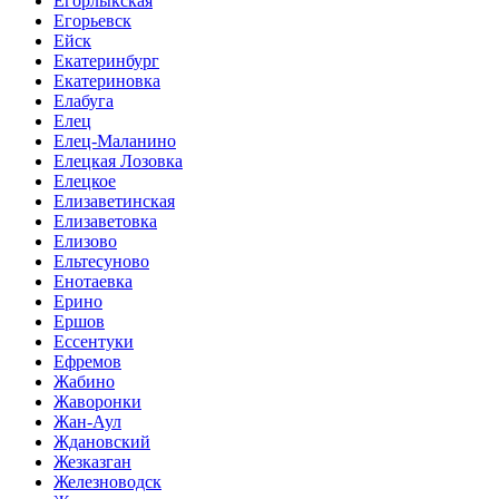
Егорлыкская
Егорьевск
Ейск
Екатеринбург
Екатериновка
Елабуга
Елец
Елец-Маланино
Елецкая Лозовка
Елецкое
Елизаветинская
Елизаветовка
Елизово
Ельтесуново
Енотаевка
Ерино
Ершов
Ессентуки
Ефремов
Жабино
Жаворонки
Жан-Аул
Ждановский
Жезказган
Железноводск