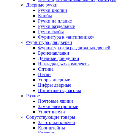
Дверные ручки
Ручки-кнопки
Кнобы
Ручки на планке
Ручки раздельные
Ручки скобы
Фурнитура к «антипанике»
Фурнитура для дверей
Фурнитура для раздвижных дверей
Броненакладки
Дверные доводчики
Накладки, wc-комплекты
Оптика
Петли
Упоры дверные
Цифры дверные
Шпингалеты, засовы
Разное
Почтовые ящики
Замки электронные
Уплотнители
Сопутствующие товары
Заготовки ключей
Кронштейны