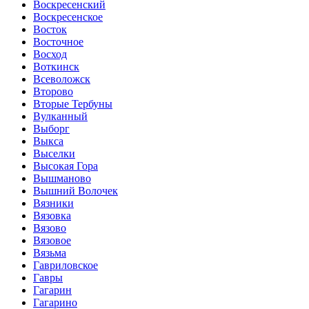
Воскресенский
Воскресенское
Восток
Восточное
Восход
Воткинск
Всеволожск
Второво
Вторые Тербуны
Вулканный
Выборг
Выкса
Выселки
Высокая Гора
Вышманово
Вышний Волочек
Вязники
Вязовка
Вязово
Вязовое
Вязьма
Гавриловское
Гавры
Гагарин
Гагарино