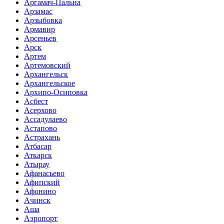
Аргамач-Пальна
Арзамас
Арзыбовка
Армавир
Арсеньев
Арск
Артем
Артемовский
Архангельск
Архангельское
Архипо-Осиповка
Асбест
Асерхово
Ассадулаево
Астапово
Астрахань
Атбасар
Аткарск
Атырау
Афанасьево
Афипский
Афонино
Ачинск
Аша
Аэропорт