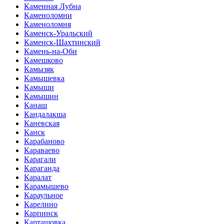
Каменная Лубна
Каменоломни
Каменоломня
Каменск-Уральский
Каменск-Шахтинский
Камень-на-Оби
Камешково
Камызяк
Камышевка
Камыши
Камышин
Канаш
Кандалакша
Каневская
Канск
Карабаново
Караваево
Карагали
Караганда
Каралат
Карамышево
Караульное
Карелино
Карпинск
Карташовка