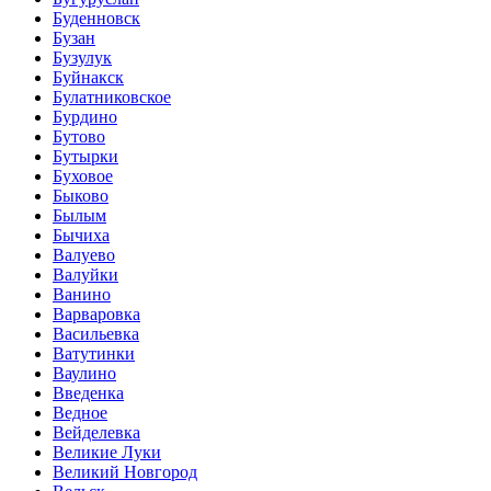
Буденновск
Бузан
Бузулук
Буйнакск
Булатниковское
Бурдино
Бутово
Бутырки
Буховое
Быково
Былым
Бычиха
Валуево
Валуйки
Ванино
Варваровка
Васильевка
Ватутинки
Ваулино
Введенка
Ведное
Вейделевка
Великие Луки
Великий Новгород