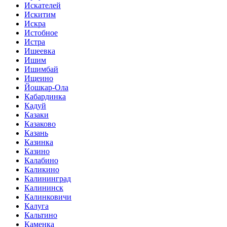
Искателей
Искитим
Искра
Истобное
Истра
Ишеевка
Ишим
Ишимбай
Ищеино
Йошкар-Ола
Кабардинка
Кадуй
Казаки
Казаково
Казань
Казинка
Казино
Калабино
Каликино
Калининград
Калининск
Калинковичи
Калуга
Кальтино
Каменка