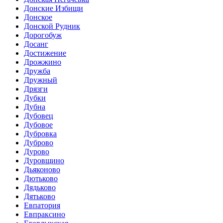
Донские Избищи
Донское
Донской Рудник
Дорогобуж
Досанг
Достижение
Дрожжино
Дружба
Дружный
Дрязги
Дубки
Дубна
Дубовец
Дубовое
Дубровка
Дуброво
Дурово
Дуровщино
Дьяконово
Дютьково
Дядьково
Дятьково
Евпатория
Евпраксино