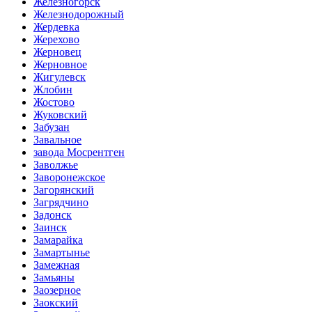
Железногорск
Железнодорожный
Жердевка
Жерехово
Жерновец
Жерновное
Жигулевск
Жлобин
Жостово
Жуковский
Забузан
Завальное
завода Мосрентген
Заволжье
Заворонежское
Загорянский
Загрядчино
Задонск
Заинск
Замарайка
Замартынье
Замежная
Замьяны
Заозерное
Заокский