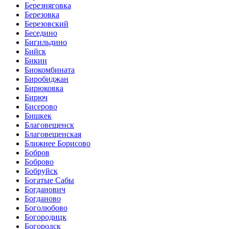
Березняговка
Березовка
Березовский
Беседино
Бигильдино
Бийск
Бикин
Биокомбината
Биробиджан
Бирюковка
Бирюч
Бисерово
Бишкек
Благовещенск
Благовещенская
Ближнее Борисово
Бобров
Боброво
Бобруйск
Богатые Сабы
Богданович
Богданово
Боголюбово
Богородицк
Богородск