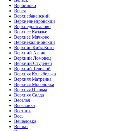
Вельск
Вербилово
Верея
Верхнебаканский
Верхнеднепровский
Верхнедрезгалово
Верхнее Казачье
Верхнее Мячково
Верхнекалиновский
Верхние Кибя-Кози
Верхний Акташ
Верхний Ломовец
Верхний Студенец
Верхний Телелюй
Верхняя Колыбелька
Верхняя Матренка
Верхняя Мосоловка
Верхняя Пышма
Верхняя Салда
Веселая
Веселовка
Вестник
Весь
Вешаловка
Вешки