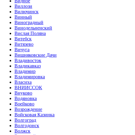
Видное
Виллози
Вилючинск
Винный
Виноградный
Винодельненский
Вислая Поляна
Витебск
Витязево
Вичуга
Вишняковские Дачи
Владивосток
Владикавказ
Владимир
Владимировка
Власиха
ВНИИССОК
Внуково
Водяновка
Воейково
Возрождение
Войсковая Казинка
Волгоград
Волгодонск
Волжск