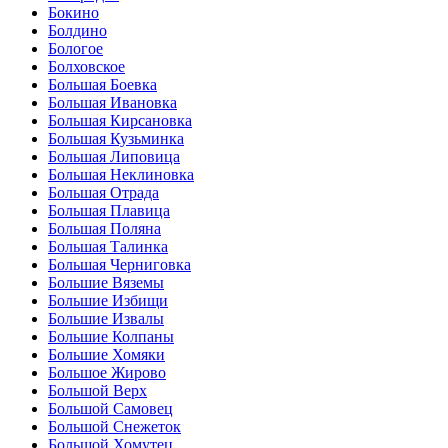
Бокино
Болдино
Бологое
Болховское
Большая Боевка
Большая Ивановка
Большая Кирсановка
Большая Кузьминка
Большая Липовица
Большая Неклиновка
Большая Отрада
Большая Плавица
Большая Поляна
Большая Талинка
Большая Черниговка
Большие Вяземы
Большие Избищи
Большие Извалы
Большие Колпаны
Большие Хомяки
Большое Жирово
Большой Верх
Большой Самовец
Большой Снежеток
Большой Хомутец