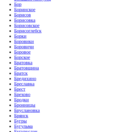
Бор
Боринское
Борисов
Борисовка
Борисовское
Борисоглебск
Борки
Боровики
Боровичи
Боровое
Борское
Братовка
Братовщина
Братск
Бредихино
Бреславка
Брест
Брехово
Бродки
Бронницы
Бруслановка
Брянск
Бугры
Бугульма
Бугуруслан