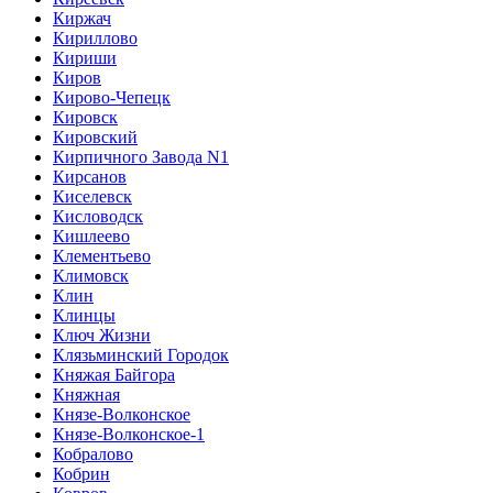
Киржач
Кириллово
Кириши
Киров
Кирово-Чепецк
Кировск
Кировский
Кирпичного Завода N1
Кирсанов
Киселевск
Кисловодск
Кишлеево
Клементьево
Климовск
Клин
Клинцы
Ключ Жизни
Клязьминский Городок
Княжая Байгора
Княжная
Князе-Волконское
Князе-Волконское-1
Кобралово
Кобрин