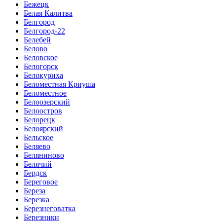
Бежецк
Белая Калитва
Белгород
Белгород-22
Белебей
Белово
Беловское
Белогорск
Белокуриха
Беломестная Криуша
Беломестное
Белоозерский
Белоостров
Белорецк
Белоярский
Бельское
Беляево
Беляниново
Белячий
Бердск
Береговое
Береза
Березка
Березнеговатка
Березники