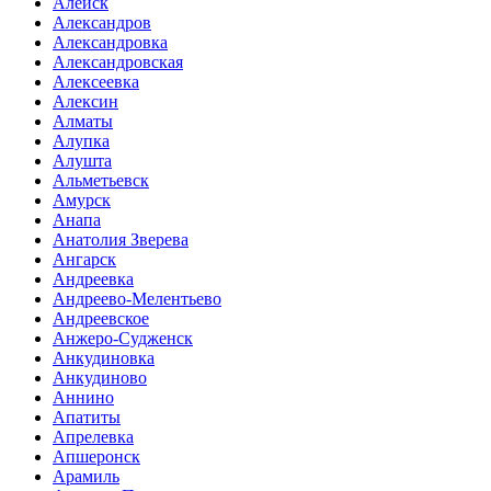
Алейск
Александров
Александровка
Александровская
Алексеевка
Алексин
Алматы
Алупка
Алушта
Альметьевск
Амурск
Анапа
Анатолия Зверева
Ангарск
Андреевка
Андреево-Мелентьево
Андреевское
Анжеро-Судженск
Анкудиновка
Анкудиново
Аннино
Апатиты
Апрелевка
Апшеронск
Арамиль