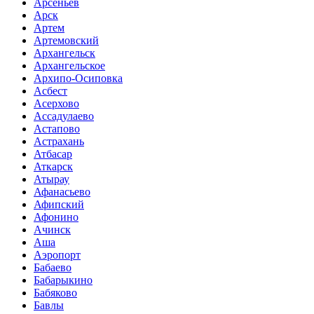
Арсеньев
Арск
Артем
Артемовский
Архангельск
Архангельское
Архипо-Осиповка
Асбест
Асерхово
Ассадулаево
Астапово
Астрахань
Атбасар
Аткарск
Атырау
Афанасьево
Афипский
Афонино
Ачинск
Аша
Аэропорт
Бабаево
Бабарыкино
Бабяково
Бавлы