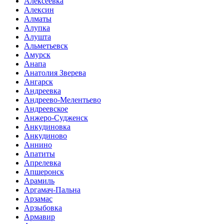
Алексеевка
Алексин
Алматы
Алупка
Алушта
Альметьевск
Амурск
Анапа
Анатолия Зверева
Ангарск
Андреевка
Андреево-Мелентьево
Андреевское
Анжеро-Судженск
Анкудиновка
Анкудиново
Аннино
Апатиты
Апрелевка
Апшеронск
Арамиль
Аргамач-Пальна
Арзамас
Арзыбовка
Армавир