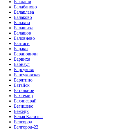
Баклаши
Балабаново
Балаклава
Балаково
Балахна
Балашиха
Балашов
Баловнево
Балтаси
Бараки
Барановичи
Барвиха
Барнаул
Барсуково
Барсуковская
Барятино
Батайск
Батальное
Бахтемир
Бахчисарай
Бегишево
Бежецк
Белая Калитва
Белгород
Белгород-22