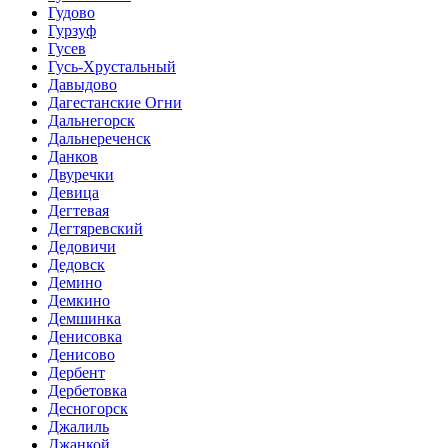
Гудово
Гурзуф
Гусев
Гусь-Хрустальный
Давыдово
Дагестанские Огни
Дальнегорск
Дальнереченск
Данков
Двуречки
Девица
Дегтевая
Дегтяревский
Дедовичи
Дедовск
Демино
Демкино
Демшинка
Денисовка
Денисово
Дербент
Дербетовка
Десногорск
Джалиль
Джанкой