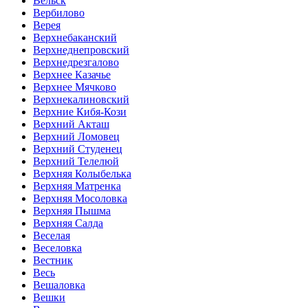
Вельск
Вербилово
Верея
Верхнебаканский
Верхнеднепровский
Верхнедрезгалово
Верхнее Казачье
Верхнее Мячково
Верхнекалиновский
Верхние Кибя-Кози
Верхний Акташ
Верхний Ломовец
Верхний Студенец
Верхний Телелюй
Верхняя Колыбелька
Верхняя Матренка
Верхняя Мосоловка
Верхняя Пышма
Верхняя Салда
Веселая
Веселовка
Вестник
Весь
Вешаловка
Вешки