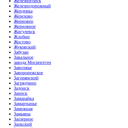
Железногорск
Железнодорожный
Жердевка
Жерехово
Жерновец
Жерновное
Жигулевск
Жлобин
Жостово
Жуковский
Забузан
Завальное
завода Мосрентген
Заволжье
Заворонежское
Загорянский
Загрядчино
Задонск
Заинск
Замарайка
Замартынье
Замежная
Замьяны
Заозерное
Заокский