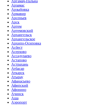
Аргамач-Пальна
Арзамас
Арзыбовка
Армавир
Арсеньев
Арск
Артем
Артемовский
Архангельск
Архангельское
Архипо-Осиповка
Асбест
Асерхово
Ассадулаево
Астапово
Астрахань
Атбасар
Аткарск
Атырау
Афанасьево
Афипский
Афонино
Ачинск
Аша
Аэропорт