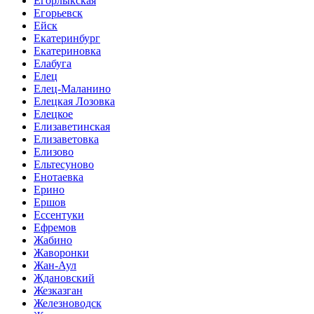
Егорлыкская
Егорьевск
Ейск
Екатеринбург
Екатериновка
Елабуга
Елец
Елец-Маланино
Елецкая Лозовка
Елецкое
Елизаветинская
Елизаветовка
Елизово
Ельтесуново
Енотаевка
Ерино
Ершов
Ессентуки
Ефремов
Жабино
Жаворонки
Жан-Аул
Ждановский
Жезказган
Железноводск