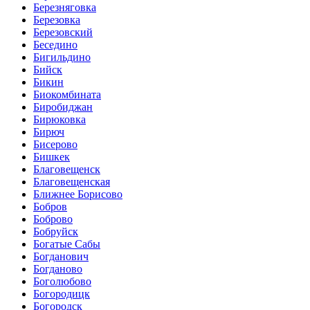
Березняговка
Березовка
Березовский
Беседино
Бигильдино
Бийск
Бикин
Биокомбината
Биробиджан
Бирюковка
Бирюч
Бисерово
Бишкек
Благовещенск
Благовещенская
Ближнее Борисово
Бобров
Боброво
Бобруйск
Богатые Сабы
Богданович
Богданово
Боголюбово
Богородицк
Богородск