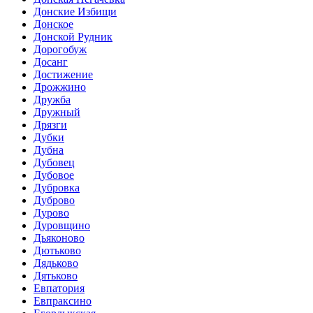
Донские Избищи
Донское
Донской Рудник
Дорогобуж
Досанг
Достижение
Дрожжино
Дружба
Дружный
Дрязги
Дубки
Дубна
Дубовец
Дубовое
Дубровка
Дуброво
Дурово
Дуровщино
Дьяконово
Дютьково
Дядьково
Дятьково
Евпатория
Евпраксино