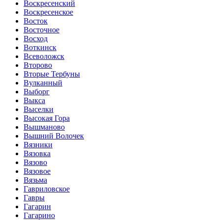
Воскресенский
Воскресенское
Восток
Восточное
Восход
Воткинск
Всеволожск
Второво
Вторые Тербуны
Вулканный
Выборг
Выкса
Выселки
Высокая Гора
Вышманово
Вышний Волочек
Вязники
Вязовка
Вязово
Вязовое
Вязьма
Гавриловское
Гавры
Гагарин
Гагарино