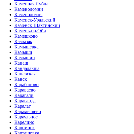
Каменная Лубна
Каменоломни
Каменоломня
Каменск-Уральский
Каменск-Шахтинский
Камень-на-Оби
Камешково
Камызяк
Камышевка
Камыши
Камышин
Канаш
Кандалакша
Каневская
Канск
Карабаново
Караваево
Карагали
Караганда
Каралат
Карамышево
Караульное
Карелино
Карпинск
Карташовка