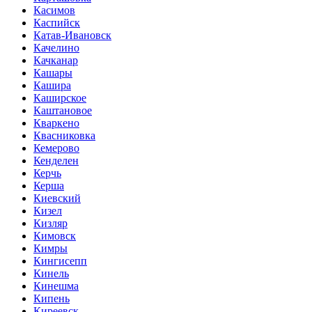
Касимов
Каспийск
Катав-Ивановск
Качелино
Качканар
Кашары
Кашира
Каширское
Каштановое
Кваркено
Квасниковка
Кемерово
Кенделен
Керчь
Керша
Киевский
Кизел
Кизляр
Кимовск
Кимры
Кингисепп
Кинель
Кинешма
Кипень
Киреевск