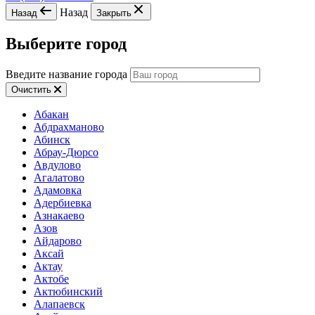
Назад
Назад
Закрыть
Выберите город
Введите название города
Очистить
Абакан
Абдрахманово
Абинск
Абрау-Дюрсо
Авдулово
Агалатово
Адамовка
Адербиевка
Азнакаево
Азов
Айдарово
Аксай
Актау
Актобе
Актюбинский
Алапаевск