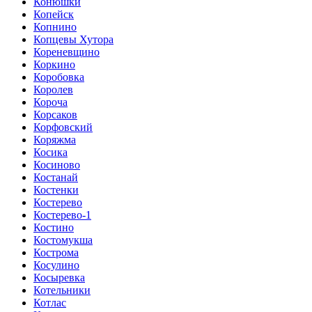
Конюшки
Копейск
Копнино
Копцевы Хутора
Кореневщино
Коркино
Коробовка
Королев
Короча
Корсаков
Корфовский
Коряжма
Косика
Косиново
Костанай
Костенки
Костерево
Костерево-1
Костино
Костомукша
Кострома
Косулино
Косыревка
Котельники
Котлас