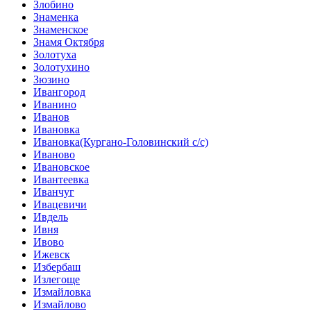
Злобино
Знаменка
Знаменское
Знамя Октября
Золотуха
Золотухино
Зюзино
Ивангород
Иванино
Иванов
Ивановка
Ивановка(Кургано-Головинский с/с)
Иваново
Ивановское
Ивантеевка
Иванчуг
Ивацевичи
Ивдель
Ивня
Ивово
Ижевск
Избербаш
Излегоще
Измайловка
Измайлово