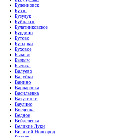
Буденновск
Бузан
Бузулук
Буйнакск
Булатниковское
Бурдино
Бутово
Бутырки
Буховое
Быково
Былым
Бычиха
Валуево
Валуйки
Ванино
Варваровка
Васильевка
Ватутинки
Ваулино
Введенка
Ведное
Вейделевка
Великие Луки
Великий Новгород