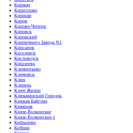
Киржач
Кириллово
Кириши
Киров
Кирово-Чепецк
Кировск
Кировский
Кирпичного Завода N1
Кирсанов
Киселевск
Кисловодск
Кишлеево
Клементьево
Климовск
Клин
Клинцы
Ключ Жизни
Клязьминский Городок
Княжая Байгора
Княжная
Князе-Волконское
Князе-Волконское-1
Кобралово
Кобрин