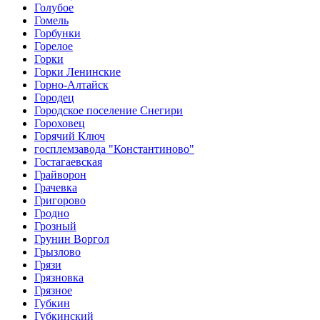
Голубое
Гомель
Горбунки
Горелое
Горки
Горки Ленинские
Горно-Алтайск
Городец
Городское поселение Снегири
Гороховец
Горячий Ключ
госплемзавода "Константиново"
Гостагаевская
Грайворон
Грачевка
Григорово
Гродно
Грозный
Грунин Воргол
Грызлово
Грязи
Грязновка
Грязное
Губкин
Губкинский