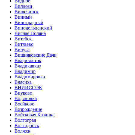
Видное
Виллози
Вилючинск
Винный
Виноградный
Винодельненский
Вислая Поляна
Витебск
Витязево
Вичуга
Вишняковские Дачи
Владивосток
Владикавказ
Владимир
Владимировка
Власиха
ВНИИССОК
Внуково
Водяновка
Воейково
Возрождение
Войсковая Казинка
Волгоград
Волгодонск
Волжск