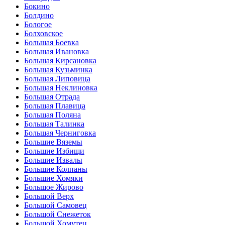
Бокино
Болдино
Бологое
Болховское
Большая Боевка
Большая Ивановка
Большая Кирсановка
Большая Кузьминка
Большая Липовица
Большая Неклиновка
Большая Отрада
Большая Плавица
Большая Поляна
Большая Талинка
Большая Черниговка
Большие Вяземы
Большие Избищи
Большие Извалы
Большие Колпаны
Большие Хомяки
Большое Жирово
Большой Верх
Большой Самовец
Большой Снежеток
Большой Хомутец