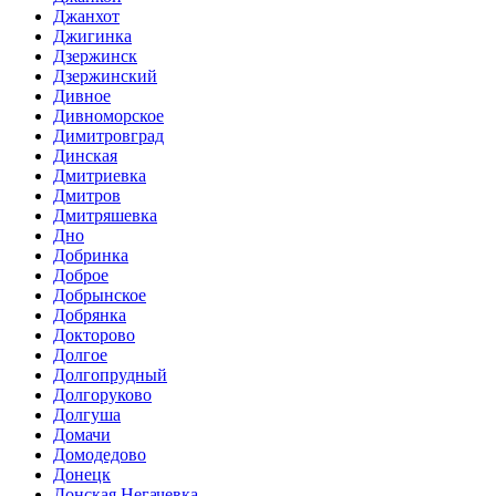
Джанхот
Джигинка
Дзержинск
Дзержинский
Дивное
Дивноморское
Димитровград
Динская
Дмитриевка
Дмитров
Дмитряшевка
Дно
Добринка
Доброе
Добрынское
Добрянка
Докторово
Долгое
Долгопрудный
Долгоруково
Долгуша
Домачи
Домодедово
Донецк
Донская Негачевка