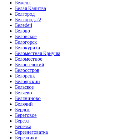
Бежецк
Белая Калитва
Белгород
Белгород-22
Белебей
Белово
Беловское
Белогорск
Белокуриха
Беломестная Криуша
Беломестное
Белоозерский
Белоостров
Белорецк
Белоярский
Бельское
Беляево
Беляниново
Белячий
Бердск
Береговое
Береза
Березка
Березнеговатка
Березники