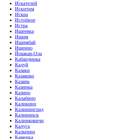
Искателей
Искитим
Искра
Истобное
Истра
Ишеевка
Ишим
Ишимбай
Ищеино
Йошкар-Ола
Кабардинка
Кадуй
Казаки
Казаково
Казань
Казинка
Казино
Калабино
Каликино
Калининград
Калининск
Калинковичи
Калуга
Кальтино
Каменка