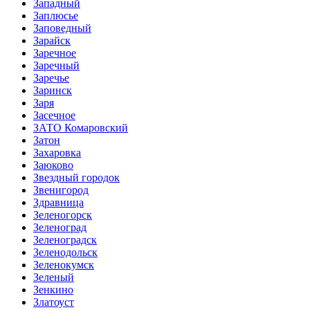
Западный
Заплюсье
Заповедный
Зарайск
Заречное
Заречный
Заречье
Заринск
Заря
Засечное
ЗАТО Комаровский
Затон
Захаровка
Заюково
Звездный городок
Звенигород
Здравница
Зеленогорск
Зеленоград
Зеленоградск
Зеленодольск
Зеленокумск
Зеленый
Зенкино
Златоуст