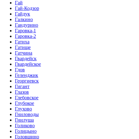
Гай
Гай-Кодзор
Гайдук
Галкино
Гандурино
Гаровка-1
Гаровка-2
Гатиха
Гатище
Гатчина
Гвардейск
Гвардейское
Гдов
Геленджик
Георгиевск
Гигант
Глазов
Глебовское
Глубокое
Глухово
Гниловоды
Гнилуша
Голиково
Голицыно
Головщино