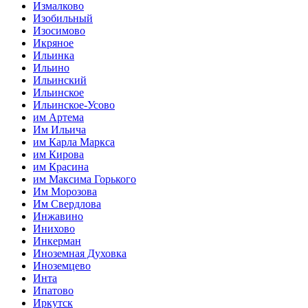
Измалково
Изобильный
Изосимово
Икряное
Ильинка
Ильино
Ильинский
Ильинское
Ильинское-Усово
им Артема
Им Ильича
им Карла Маркса
им Кирова
им Красина
им Максима Горького
Им Морозова
Им Свердлова
Инжавино
Инихово
Инкерман
Иноземная Духовка
Иноземцево
Инта
Ипатово
Иркутск