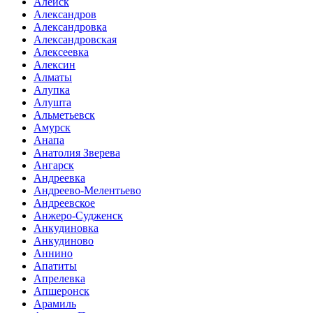
Алейск
Александров
Александровка
Александровская
Алексеевка
Алексин
Алматы
Алупка
Алушта
Альметьевск
Амурск
Анапа
Анатолия Зверева
Ангарск
Андреевка
Андреево-Мелентьево
Андреевское
Анжеро-Судженск
Анкудиновка
Анкудиново
Аннино
Апатиты
Апрелевка
Апшеронск
Арамиль