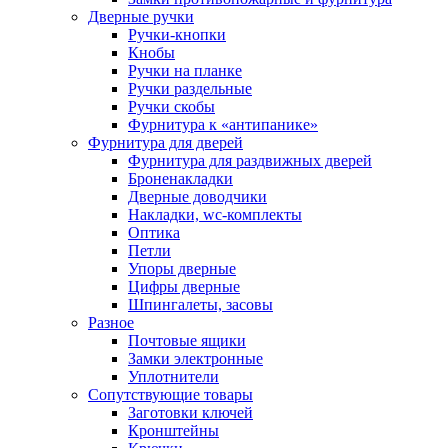
Дверные ручки
Ручки-кнопки
Кнобы
Ручки на планке
Ручки раздельные
Ручки скобы
Фурнитура к «антипанике»
Фурнитура для дверей
Фурнитура для раздвижных дверей
Броненакладки
Дверные доводчики
Накладки, wc-комплекты
Оптика
Петли
Упоры дверные
Цифры дверные
Шпингалеты, засовы
Разное
Почтовые ящики
Замки электронные
Уплотнители
Сопутствующие товары
Заготовки ключей
Кронштейны