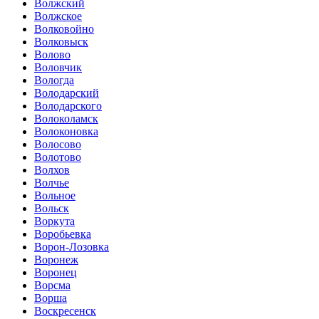
Волжский
Волжское
Волковойно
Волковыск
Волово
Воловчик
Вологда
Володарский
Володарского
Волоколамск
Волоконовка
Волосово
Волотово
Волхов
Волчье
Вольное
Вольск
Воркута
Воробьевка
Ворон-Лозовка
Воронеж
Воронец
Ворсма
Ворша
Воскресенск