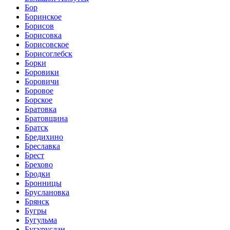
Бор
Боринское
Борисов
Борисовка
Борисовское
Борисоглебск
Борки
Боровики
Боровичи
Боровое
Борское
Братовка
Братовщина
Братск
Бредихино
Бреславка
Брест
Брехово
Бродки
Бронницы
Бруслановка
Брянск
Бугры
Бугульма
Бугуруслан