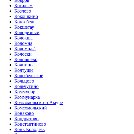
Ковров
Когалым
Козлово
Кокошкино
Коктебель
Кокшетау
Колодезный
Колокша
Коломна
Коломна-1
Колоски
Колпашево
Колпино
Колтуши
Колыбельское
Кольцово
Кольчугино
Коммунар
Коммунарка
Комсомольск-на-Амуре
Комсомольский
Конаково
Кондратово
Константиново
Конь-Колодезь