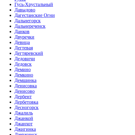
Гусь-Хрустальный
Давыдово
Дагестанские Огни
Дальнегорск
Дальнереченск
Данков
Двуречки
Девица
Дегтевая
Дегтяревский
Дедовичи
Дедовск
Демино
Демкино
Демшинка
Денисовка
Денисово
Дербент
Дербетовка
Десногорск
Джалиль
Джанкой
Джанхот
Джигинка
Дзержинск