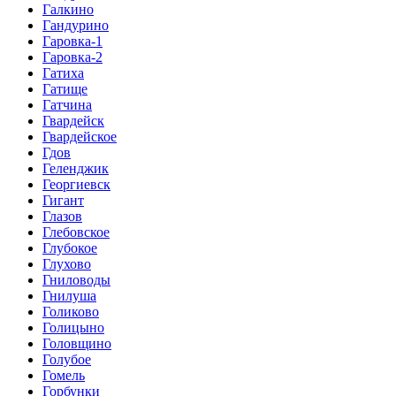
Галкино
Гандурино
Гаровка-1
Гаровка-2
Гатиха
Гатище
Гатчина
Гвардейск
Гвардейское
Гдов
Геленджик
Георгиевск
Гигант
Глазов
Глебовское
Глубокое
Глухово
Гниловоды
Гнилуша
Голиково
Голицыно
Головщино
Голубое
Гомель
Горбунки