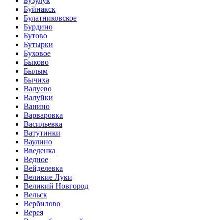
Бузулук
Буйнакск
Булатниковское
Бурдино
Бутово
Бутырки
Буховое
Быково
Былым
Бычиха
Валуево
Валуйки
Ванино
Варваровка
Васильевка
Ватутинки
Ваулино
Введенка
Ведное
Вейделевка
Великие Луки
Великий Новгород
Вельск
Вербилово
Верея