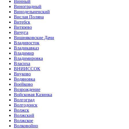
Винный
Виноградный
Винодельненский
Вислая Поляна
Витебск
Витязево
Вичуга
Вишняковские Дачи
Владивосток
Владикавказ
Владимир
Владимировка
Власиха
ВНИИССОК
Внуково
Водяновка
Воейково
Возрождение
Войсковая Казинка
Волгоград
Волгодонск
Волжск
Волжский
Волжское
Волковойно