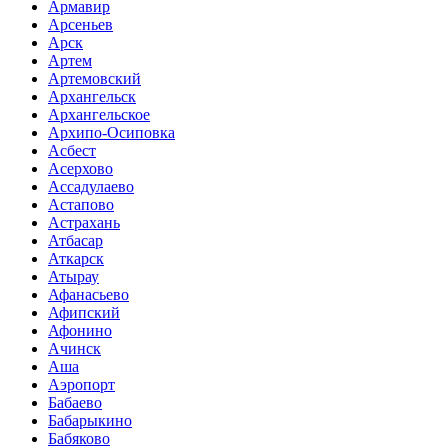
Армавир
Арсеньев
Арск
Артем
Артемовский
Архангельск
Архангельское
Архипо-Осиповка
Асбест
Асерхово
Ассадулаево
Астапово
Астрахань
Атбасар
Аткарск
Атырау
Афанасьево
Афипский
Афонино
Ачинск
Аша
Аэропорт
Бабаево
Бабарыкино
Бабяково