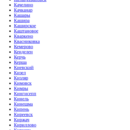
Качелино
Качканар
Кашары
Кашира
Каширское
Каштановое
Кваркено
Квасниковка
Кемерово
Кенделен
Керчь
Керша
Киевский
Кизел
Кизляр
Кимовск
Кимры
Кингисепп
Кинель
Кинешма
Кипень
Киреевск
Киржач
Кириллово