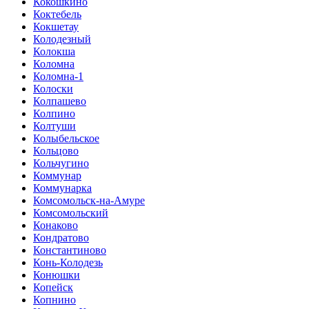
Кокошкино
Коктебель
Кокшетау
Колодезный
Колокша
Коломна
Коломна-1
Колоски
Колпашево
Колпино
Колтуши
Колыбельское
Кольцово
Кольчугино
Коммунар
Коммунарка
Комсомольск-на-Амуре
Комсомольский
Конаково
Кондратово
Константиново
Конь-Колодезь
Конюшки
Копейск
Копнино