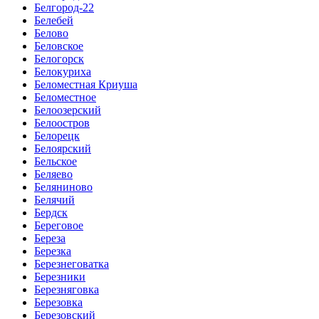
Белгород-22
Белебей
Белово
Беловское
Белогорск
Белокуриха
Беломестная Криуша
Беломестное
Белоозерский
Белоостров
Белорецк
Белоярский
Бельское
Беляево
Беляниново
Белячий
Бердск
Береговое
Береза
Березка
Березнеговатка
Березники
Березняговка
Березовка
Березовский