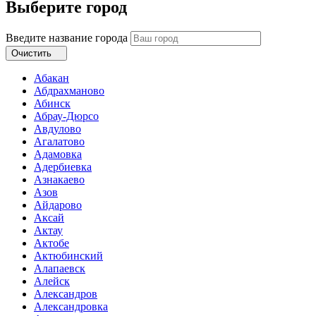
Выберите город
Введите название города
Очистить
Абакан
Абдрахманово
Абинск
Абрау-Дюрсо
Авдулово
Агалатово
Адамовка
Адербиевка
Азнакаево
Азов
Айдарово
Аксай
Актау
Актобе
Актюбинский
Алапаевск
Алейск
Александров
Александровка