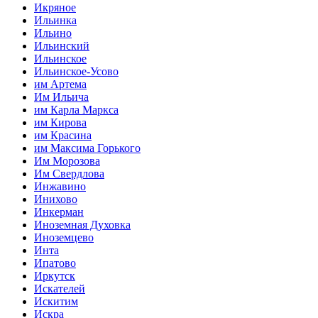
Икряное
Ильинка
Ильино
Ильинский
Ильинское
Ильинское-Усово
им Артема
Им Ильича
им Карла Маркса
им Кирова
им Красина
им Максима Горького
Им Морозова
Им Свердлова
Инжавино
Инихово
Инкерман
Иноземная Духовка
Иноземцево
Инта
Ипатово
Иркутск
Искателей
Искитим
Искра