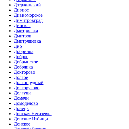
Дзержинский
Дивное
Дивноморское
Димитровград
Динская
Дмитриевка
Дмитров
Дмитряшевка
Дно
Добринка
Доброе
Добрынское
Добрянка
Докторово
Долгое
Долгопрудный
Долгоруково
Долгуша
Домачи
Домодедово
Донецк
Донская Негачевка
Донские Избищи
Донское