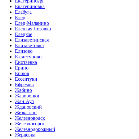
Екатеринбург
Екатериновка
Елабуга
Елец
Елец-Маланино
Елецкая Лозовка
Елецкое
Елизаветинская
Елизаветовка
Елизово
Ельтесуново
Енотаевка
Ерино
Ершов
Ессентуки
Ефремов
Жабино
Жаворонки
Жан-Аул
Ждановский
Жезказган
Железноводск
Железногорск
Железнодорожный
Жердевка