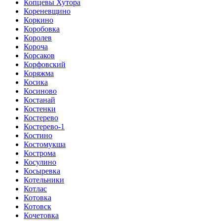
Копцевы Хутора
Кореневщино
Коркино
Коробовка
Королев
Короча
Корсаков
Корфовский
Коряжма
Косика
Косиново
Костанай
Костенки
Костерево
Костерево-1
Костино
Костомукша
Кострома
Косулино
Косыревка
Котельники
Котлас
Котовка
Котовск
Кочетовка