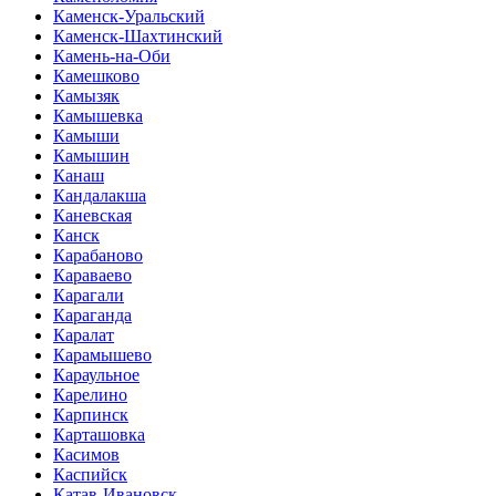
Каменск-Уральский
Каменск-Шахтинский
Камень-на-Оби
Камешково
Камызяк
Камышевка
Камыши
Камышин
Канаш
Кандалакша
Каневская
Канск
Карабаново
Караваево
Карагали
Караганда
Каралат
Карамышево
Караульное
Карелино
Карпинск
Карташовка
Касимов
Каспийск
Катав-Ивановск