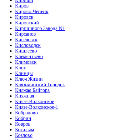
Кириши
Киров
Кирово-Чепецк
Кировск
Кировский
Кирпичного Завода N1
Кирсанов
Киселевск
Кисловодск
Кишлеево
Клементьево
Климовск
Клин
Клинцы
Ключ Жизни
Клязьминский Городок
Княжая Байгора
Княжная
Князе-Волконское
Князе-Волконское-1
Кобралово
Кобрин
Ковров
Когалым
Козлово