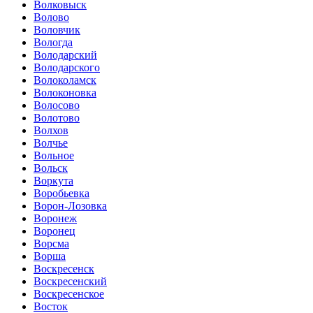
Волковыск
Волово
Воловчик
Вологда
Володарский
Володарского
Волоколамск
Волоконовка
Волосово
Волотово
Волхов
Волчье
Вольное
Вольск
Воркута
Воробьевка
Ворон-Лозовка
Воронеж
Воронец
Ворсма
Ворша
Воскресенск
Воскресенский
Воскресенское
Восток