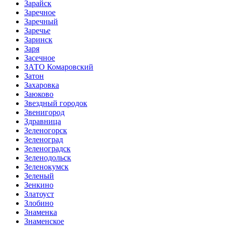
Зарайск
Заречное
Заречный
Заречье
Заринск
Заря
Засечное
ЗАТО Комаровский
Затон
Захаровка
Заюково
Звездный городок
Звенигород
Здравница
Зеленогорск
Зеленоград
Зеленоградск
Зеленодольск
Зеленокумск
Зеленый
Зенкино
Златоуст
Злобино
Знаменка
Знаменское