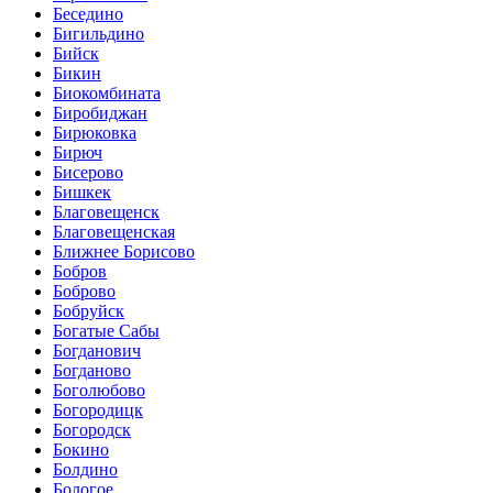
Беседино
Бигильдино
Бийск
Бикин
Биокомбината
Биробиджан
Бирюковка
Бирюч
Бисерово
Бишкек
Благовещенск
Благовещенская
Ближнее Борисово
Бобров
Боброво
Бобруйск
Богатые Сабы
Богданович
Богданово
Боголюбово
Богородицк
Богородск
Бокино
Болдино
Бологое