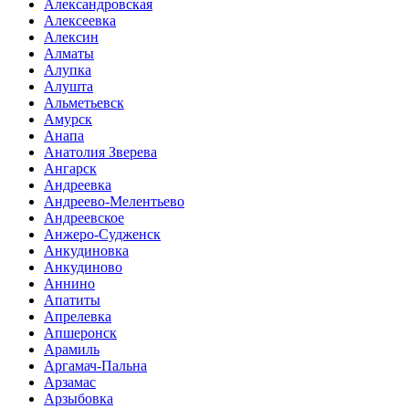
Александровская
Алексеевка
Алексин
Алматы
Алупка
Алушта
Альметьевск
Амурск
Анапа
Анатолия Зверева
Ангарск
Андреевка
Андреево-Мелентьево
Андреевское
Анжеро-Судженск
Анкудиновка
Анкудиново
Аннино
Апатиты
Апрелевка
Апшеронск
Арамиль
Аргамач-Пальна
Арзамас
Арзыбовка