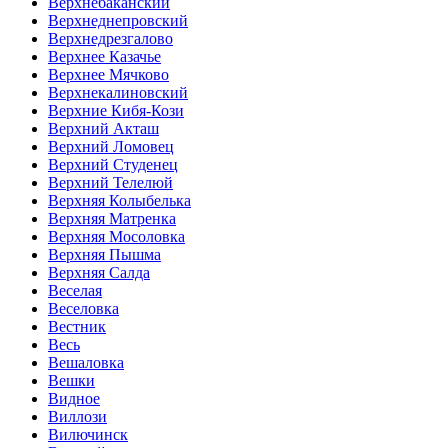
Верхнебаканский
Верхнеднепровский
Верхнедрезгалово
Верхнее Казачье
Верхнее Мячково
Верхнекалиновский
Верхние Кибя-Кози
Верхний Акташ
Верхний Ломовец
Верхний Студенец
Верхний Телелюй
Верхняя Колыбелька
Верхняя Матренка
Верхняя Мосоловка
Верхняя Пышма
Верхняя Салда
Веселая
Веселовка
Вестник
Весь
Вешаловка
Вешки
Видное
Виллози
Вилючинск