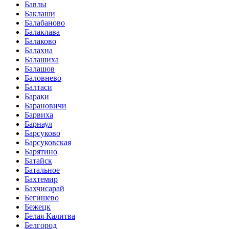
Бавлы
Баклаши
Балабаново
Балаклава
Балаково
Балахна
Балашиха
Балашов
Баловнево
Балтаси
Бараки
Барановичи
Барвиха
Барнаул
Барсуково
Барсуковская
Барятино
Батайск
Батальное
Бахтемир
Бахчисарай
Бегишево
Бежецк
Белая Калитва
Белгород