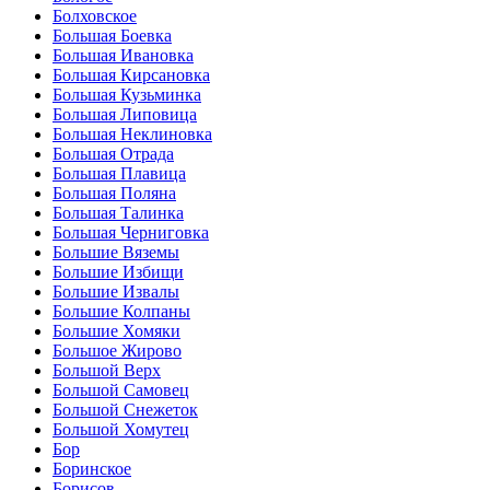
Болховское
Большая Боевка
Большая Ивановка
Большая Кирсановка
Большая Кузьминка
Большая Липовица
Большая Неклиновка
Большая Отрада
Большая Плавица
Большая Поляна
Большая Талинка
Большая Черниговка
Большие Вяземы
Большие Избищи
Большие Извалы
Большие Колпаны
Большие Хомяки
Большое Жирово
Большой Верх
Большой Самовец
Большой Снежеток
Большой Хомутец
Бор
Боринское
Борисов