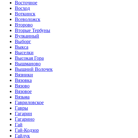
Восточное
Восход
Воткинск
Всеволожск
Второво
Вторые Тербуны
Вулканный
Выборг
Выкса
Выселки
Высокая Гора
Вышманово
Вышний Волочек
Вязники
Вязовка
Вязово
Вязовое
Вязьма
Гавриловское
Гавры
Гагарин
Гагарино
Гай
Гай-Кодзор
Гайдук