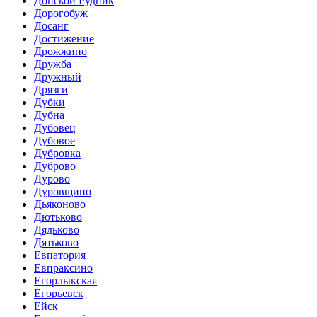
Донской Рудник
Дорогобуж
Досанг
Достижение
Дрожжино
Дружба
Дружный
Дрязги
Дубки
Дубна
Дубовец
Дубовое
Дубровка
Дуброво
Дурово
Дуровщино
Дьяконово
Дютьково
Дядьково
Дятьково
Евпатория
Евпраксино
Егорлыкская
Егорьевск
Ейск