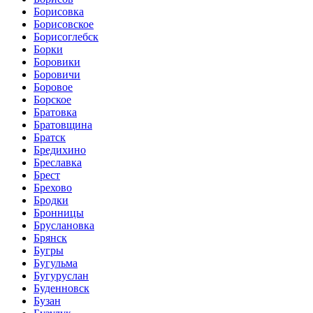
Борисовка
Борисовское
Борисоглебск
Борки
Боровики
Боровичи
Боровое
Борское
Братовка
Братовщина
Братск
Бредихино
Бреславка
Брест
Брехово
Бродки
Бронницы
Бруслановка
Брянск
Бугры
Бугульма
Бугуруслан
Буденновск
Бузан