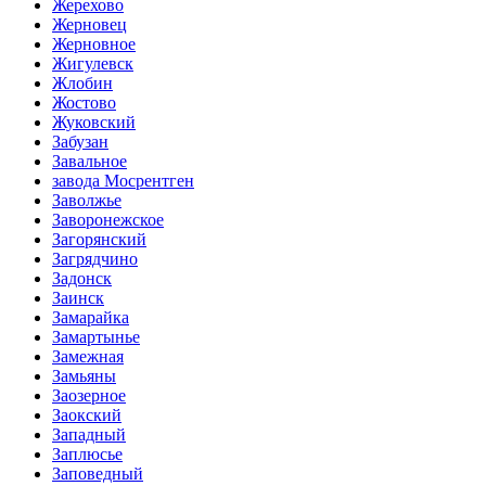
Жерехово
Жерновец
Жерновное
Жигулевск
Жлобин
Жостово
Жуковский
Забузан
Завальное
завода Мосрентген
Заволжье
Заворонежское
Загорянский
Загрядчино
Задонск
Заинск
Замарайка
Замартынье
Замежная
Замьяны
Заозерное
Заокский
Западный
Заплюсье
Заповедный