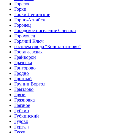
Горелое
Горки
Горки Ленинские
Горно-Алтайск
Городец
Городское поселение Снегири
Гороховец
Горячий Ключ
госплемзавода "Константиново"
Гостагаевская
Грайворон
Грачевка
Григорово
Гродно
Грозный
Грунин Воргол
Грызлово
Грязи
Грязновка
Грязное
Губкин
Губкинский
Гудово
Гурзуф
Гусев