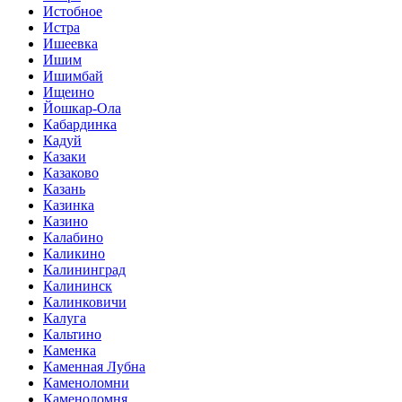
Истобное
Истра
Ишеевка
Ишим
Ишимбай
Ищеино
Йошкар-Ола
Кабардинка
Кадуй
Казаки
Казаково
Казань
Казинка
Казино
Калабино
Каликино
Калининград
Калининск
Калинковичи
Калуга
Кальтино
Каменка
Каменная Лубна
Каменоломни
Каменоломня