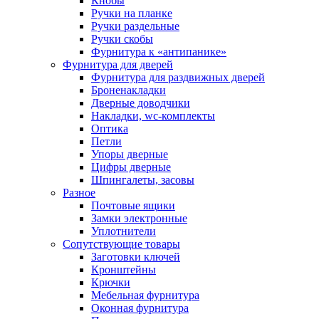
Кнобы
Ручки на планке
Ручки раздельные
Ручки скобы
Фурнитура к «антипанике»
Фурнитура для дверей
Фурнитура для раздвижных дверей
Броненакладки
Дверные доводчики
Накладки, wc-комплекты
Оптика
Петли
Упоры дверные
Цифры дверные
Шпингалеты, засовы
Разное
Почтовые ящики
Замки электронные
Уплотнители
Сопутствующие товары
Заготовки ключей
Кронштейны
Крючки
Мебельная фурнитура
Оконная фурнитура