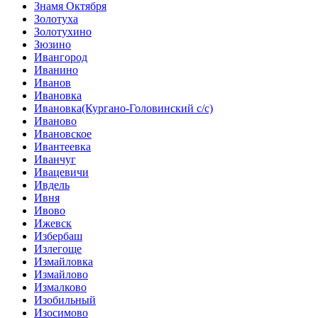
Знамя Октября
Золотуха
Золотухино
Зюзино
Ивангород
Иванино
Иванов
Ивановка
Ивановка(Кургано-Головинский с/с)
Иваново
Ивановское
Ивантеевка
Иванчуг
Ивацевичи
Ивдель
Ивня
Ивово
Ижевск
Избербаш
Излегоще
Измайловка
Измайлово
Измалково
Изобильный
Изосимово