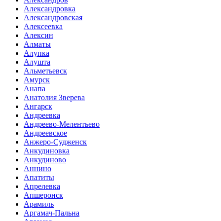
Александровка
Александровская
Алексеевка
Алексин
Алматы
Алупка
Алушта
Альметьевск
Амурск
Анапа
Анатолия Зверева
Ангарск
Андреевка
Андреево-Мелентьево
Андреевское
Анжеро-Судженск
Анкудиновка
Анкудиново
Аннино
Апатиты
Апрелевка
Апшеронск
Арамиль
Аргамач-Пальна