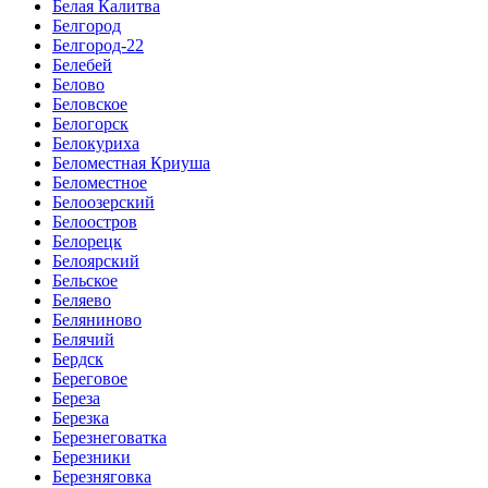
Белая Калитва
Белгород
Белгород-22
Белебей
Белово
Беловское
Белогорск
Белокуриха
Беломестная Криуша
Беломестное
Белоозерский
Белоостров
Белорецк
Белоярский
Бельское
Беляево
Беляниново
Белячий
Бердск
Береговое
Береза
Березка
Березнеговатка
Березники
Березняговка