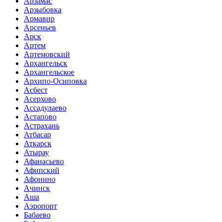
Арзамас
Арзыбовка
Армавир
Арсеньев
Арск
Артем
Артемовский
Архангельск
Архангельское
Архипо-Осиповка
Асбест
Асерхово
Ассадулаево
Астапово
Астрахань
Атбасар
Аткарск
Атырау
Афанасьево
Афипский
Афонино
Ачинск
Аша
Аэропорт
Бабаево