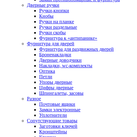
Дверные ручки
Ручки-кнопки
Кнобы
Ручки на планке
Ручки раздельные
Ручки скобы
Фурнитура к «антипанике»
Фурнитура для дверей
Фурнитура для раздвижных дверей
Броненакладки
Дверные доводчики
Накладки, wc-комплекты
Оптика
Петли
Упоры дверные
Цифры дверные
Шпингалеты, засовы
Разное
Почтовые ящики
Замки электронные
Уплотнители
Сопутствующие товары
Заготовки ключей
Кронштейны