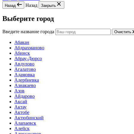
Назад
Назад
Закрыть
Выберите город
Введите название города
Очистить
Абакан
Абдрахманово
Абинск
Абрау-Дюрсо
Авдулово
Агалатово
Адамовка
Адербиевка
Азнакаево
Азов
Айдарово
Аксай
Актау
Актобе
Актюбинский
Алапаевск
Алейск
Александров