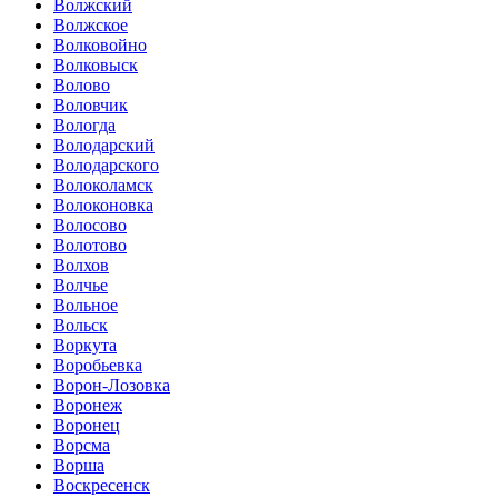
Волжский
Волжское
Волковойно
Волковыск
Волово
Воловчик
Вологда
Володарский
Володарского
Волоколамск
Волоконовка
Волосово
Волотово
Волхов
Волчье
Вольное
Вольск
Воркута
Воробьевка
Ворон-Лозовка
Воронеж
Воронец
Ворсма
Ворша
Воскресенск