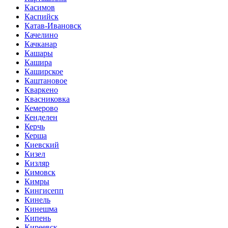
Касимов
Каспийск
Катав-Ивановск
Качелино
Качканар
Кашары
Кашира
Каширское
Каштановое
Кваркено
Квасниковка
Кемерово
Кенделен
Керчь
Керша
Киевский
Кизел
Кизляр
Кимовск
Кимры
Кингисепп
Кинель
Кинешма
Кипень
Киреевск