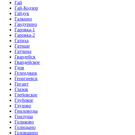
Гай
Гай-Кодзор
Гайдук
Галкино
Гандурино
Гаровка-1
Гаровка-2
Гатиха
Гатище
Гатчина
Гвардейск
Гвардейское
Гдов
Геленджик
Георгиевск
Гигант
Глазов
Глебовское
Глубокое
Глухово
Гниловоды
Гнилуша
Голиково
Голицыно
Головщино