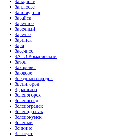
Западный
Заплюсье
Заповедный
Зарайск
Заречное
Заречный
Заречье
Заринск
Заря
Засечное
ЗАТО Комаровский
Затон
Захаровка
Заюково
Звездный городок
Звенигород
Здравница
Зеленогорск
Зеленоград
Зеленоградск
Зеленодольск
Зеленокумск
Зеленый
Зенкино
Златоуст