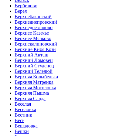
Вельск
Вербилово
Верея
Верхнебаканский
Верхнеднепровский
Верхнедрезгалово
Верхнее Казачье
Верхнее Мячково
Верхнекалиновский
Верхние Кибя-Кози
Верхний Акташ
Верхний Ломовец
Верхний Студенец
Верхний Телелюй
Верхняя Колыбелька
Верхняя Матренка
Верхняя Мосоловка
Верхняя Пышма
Верхняя Салда
Веселая
Веселовка
Вестник
Весь
Вешаловка
Вешки