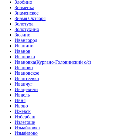
Злобино
Знаменка
Знаменское
Знамя Октября
Золотуха
Золотухино
Зюзино
Ивангород
Иванино
Иванов
Ивановка
Ивановка(Кургано-Головинский с/с)
Иваново
Ивановское
Ивантеевка
Иванчуг
Ивацевичи
Ивдель
Ивня
Ивово
Ижевск
Избербаш
Излегоще
Измайловка
Измайлово