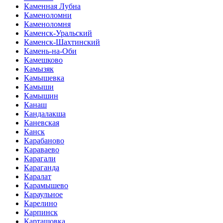
Каменная Лубна
Каменоломни
Каменоломня
Каменск-Уральский
Каменск-Шахтинский
Камень-на-Оби
Камешково
Камызяк
Камышевка
Камыши
Камышин
Канаш
Кандалакша
Каневская
Канск
Карабаново
Караваево
Карагали
Караганда
Каралат
Карамышево
Караульное
Карелино
Карпинск
Карташовка