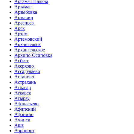
Аргамач-Пальна
Арзамас
Арзыбовка
Армавир
Арсеньев
Арск
Артем
Артемовский
Архангельск
Архангельское
Архипо-Осиповка
Асбест
Асерхово
Ассадулаево
Астапово
Астрахань
Атбасар
Аткарск
Атырау
Афанасьево
Афипский
Афонино
Ачинск
Аша
Аэропорт