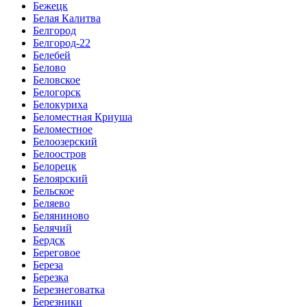
Бежецк
Белая Калитва
Белгород
Белгород-22
Белебей
Белово
Беловское
Белогорск
Белокуриха
Беломестная Криуша
Беломестное
Белоозерский
Белоостров
Белорецк
Белоярский
Бельское
Беляево
Беляниново
Белячий
Бердск
Береговое
Береза
Березка
Березнеговатка
Березники