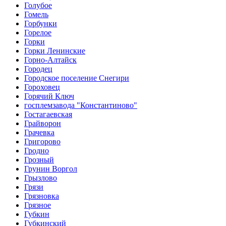
Голубое
Гомель
Горбунки
Горелое
Горки
Горки Ленинские
Горно-Алтайск
Городец
Городское поселение Снегири
Гороховец
Горячий Ключ
госплемзавода "Константиново"
Гостагаевская
Грайворон
Грачевка
Григорово
Гродно
Грозный
Грунин Воргол
Грызлово
Грязи
Грязновка
Грязное
Губкин
Губкинский