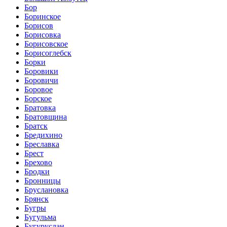
Бор
Боринское
Борисов
Борисовка
Борисовское
Борисоглебск
Борки
Боровики
Боровичи
Боровое
Борское
Братовка
Братовщина
Братск
Бредихино
Бреславка
Брест
Брехово
Бродки
Бронницы
Бруслановка
Брянск
Бугры
Бугульма
Бугуруслан