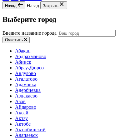
Назад
Назад
Закрыть
Выберите город
Введите название города
Очистить
Абакан
Абдрахманово
Абинск
Абрау-Дюрсо
Авдулово
Агалатово
Адамовка
Адербиевка
Азнакаево
Азов
Айдарово
Аксай
Актау
Актобе
Актюбинский
Алапаевск