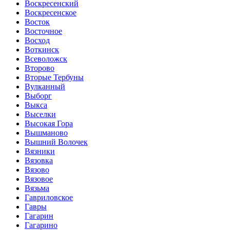
Воскресенский
Воскресенское
Восток
Восточное
Восход
Воткинск
Всеволожск
Второво
Вторые Тербуны
Вулканный
Выборг
Выкса
Выселки
Высокая Гора
Вышманово
Вышний Волочек
Вязники
Вязовка
Вязово
Вязовое
Вязьма
Гавриловское
Гавры
Гагарин
Гагарино