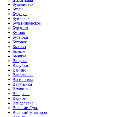
Буденновск
Бузан
Бузулук
Буйнакск
Булатниковское
Бурдино
Бутово
Бутырки
Буховое
Быково
Былым
Бычиха
Валуево
Валуйки
Ванино
Варваровка
Васильевка
Ватутинки
Ваулино
Введенка
Ведное
Вейделевка
Великие Луки
Великий Новгород