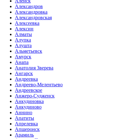
Алейск
Александров
Александровка
Александровская
Алексеевка
Алексин
Алматы
Алупка
Алушта
Альметьевск
Амурск
Анапа
Анатолия Зверева
Ангарск
Андреевка
Андреево-Мелентьево
Андреевское
Анжеро-Судженск
Анкудиновка
Анкудиново
Аннино
Апатиты
Апрелевка
Апшеронск
Арамиль