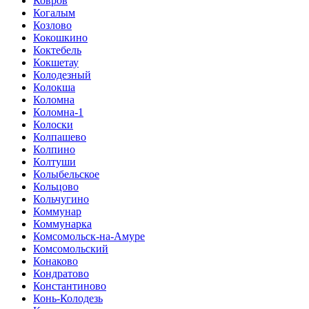
Ковров
Когалым
Козлово
Кокошкино
Коктебель
Кокшетау
Колодезный
Колокша
Коломна
Коломна-1
Колоски
Колпашево
Колпино
Колтуши
Колыбельское
Кольцово
Кольчугино
Коммунар
Коммунарка
Комсомольск-на-Амуре
Комсомольский
Конаково
Кондратово
Константиново
Конь-Колодезь