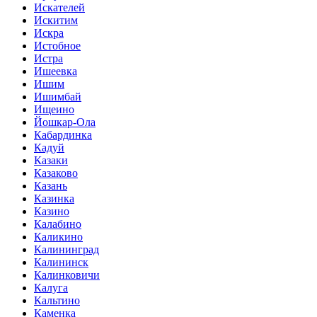
Искателей
Искитим
Искра
Истобное
Истра
Ишеевка
Ишим
Ишимбай
Ищеино
Йошкар-Ола
Кабардинка
Кадуй
Казаки
Казаково
Казань
Казинка
Казино
Калабино
Каликино
Калининград
Калининск
Калинковичи
Калуга
Кальтино
Каменка