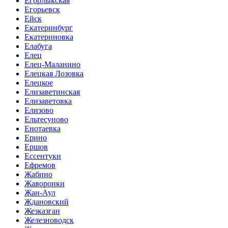
Егорлыкская
Егорьевск
Ейск
Екатеринбург
Екатериновка
Елабуга
Елец
Елец-Маланино
Елецкая Лозовка
Елецкое
Елизаветинская
Елизаветовка
Елизово
Ельтесуново
Енотаевка
Ерино
Ершов
Ессентуки
Ефремов
Жабино
Жаворонки
Жан-Аул
Ждановский
Жезказган
Железноводск