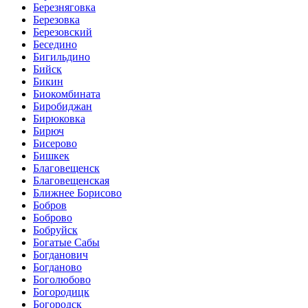
Березняговка
Березовка
Березовский
Беседино
Бигильдино
Бийск
Бикин
Биокомбината
Биробиджан
Бирюковка
Бирюч
Бисерово
Бишкек
Благовещенск
Благовещенская
Ближнее Борисово
Бобров
Боброво
Бобруйск
Богатые Сабы
Богданович
Богданово
Боголюбово
Богородицк
Богородск