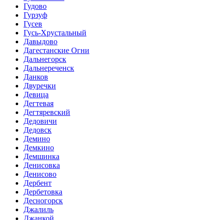
Гудово
Гурзуф
Гусев
Гусь-Хрустальный
Давыдово
Дагестанские Огни
Дальнегорск
Дальнереченск
Данков
Двуречки
Девица
Дегтевая
Дегтяревский
Дедовичи
Дедовск
Демино
Демкино
Демшинка
Денисовка
Денисово
Дербент
Дербетовка
Десногорск
Джалиль
Джанкой