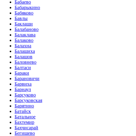
Бабаево
Бабарыкино
Бабяково
Бавлы
Баклаши
Балабаново
Балаклава
Балаково
Балахна
Балашиха
Балашов
Баловнево
Балтаси
Бараки
Барановичи
Барвиха
Барнаул
Барсуково
Барсуковская
Барятино
Батайск
Батальное
Бахтемир
Бахчисарай
Бегишево