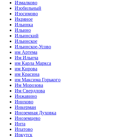
Измалково
Изобильный
Изосимово
Икряное
Ильинка
Ильино
Ильинский
Ильинское
Ильинское-Усово
им Артема
Им Ильича
им Карла Маркса
им Кирова
им Красина
им Максима Горького
Им Морозова
Им Свердлова
Инжавино
Инихово
Инкерман
Иноземная Духовка
Иноземцево
Инта
Ипатово
Иркутск