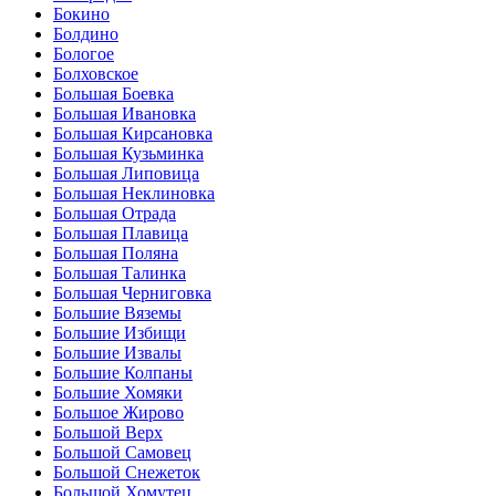
Бокино
Болдино
Бологое
Болховское
Большая Боевка
Большая Ивановка
Большая Кирсановка
Большая Кузьминка
Большая Липовица
Большая Неклиновка
Большая Отрада
Большая Плавица
Большая Поляна
Большая Талинка
Большая Черниговка
Большие Вяземы
Большие Избищи
Большие Извалы
Большие Колпаны
Большие Хомяки
Большое Жирово
Большой Верх
Большой Самовец
Большой Снежеток
Большой Хомутец