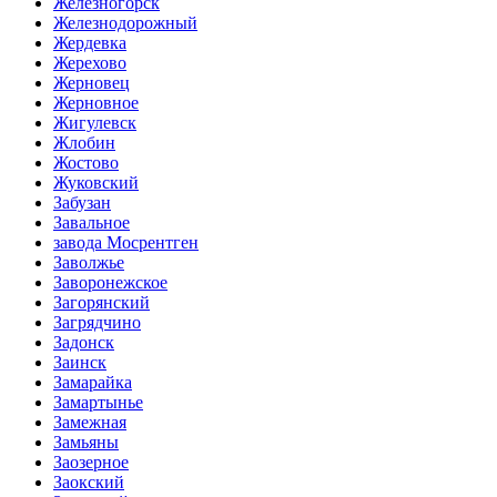
Железногорск
Железнодорожный
Жердевка
Жерехово
Жерновец
Жерновное
Жигулевск
Жлобин
Жостово
Жуковский
Забузан
Завальное
завода Мосрентген
Заволжье
Заворонежское
Загорянский
Загрядчино
Задонск
Заинск
Замарайка
Замартынье
Замежная
Замьяны
Заозерное
Заокский