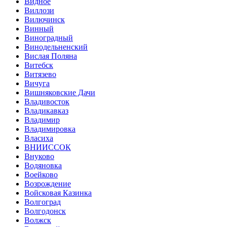
Видное
Виллози
Вилючинск
Винный
Виноградный
Винодельненский
Вислая Поляна
Витебск
Витязево
Вичуга
Вишняковские Дачи
Владивосток
Владикавказ
Владимир
Владимировка
Власиха
ВНИИССОК
Внуково
Водяновка
Воейково
Возрождение
Войсковая Казинка
Волгоград
Волгодонск
Волжск