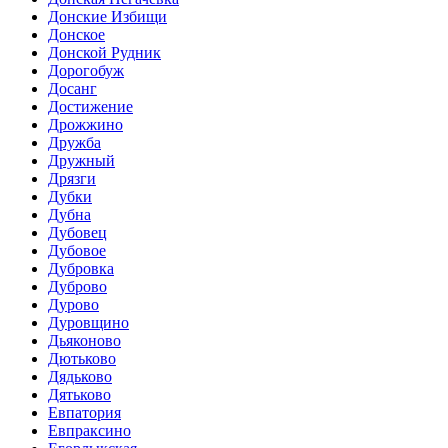
Донские Избищи
Донское
Донской Рудник
Дорогобуж
Досанг
Достижение
Дрожжино
Дружба
Дружный
Дрязги
Дубки
Дубна
Дубовец
Дубовое
Дубровка
Дуброво
Дурово
Дуровщино
Дьяконово
Дютьково
Дядьково
Дятьково
Евпатория
Евпраксино