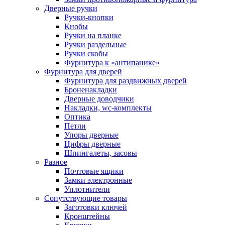
Дверные ручки
Ручки-кнопки
Кнобы
Ручки на планке
Ручки раздельные
Ручки скобы
Фурнитура к «антипанике»
Фурнитура для дверей
Фурнитура для раздвижных дверей
Броненакладки
Дверные доводчики
Накладки, wc-комплекты
Оптика
Петли
Упоры дверные
Цифры дверные
Шпингалеты, засовы
Разное
Почтовые ящики
Замки электронные
Уплотнители
Сопутствующие товары
Заготовки ключей
Кронштейны