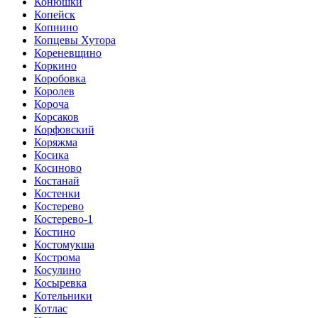
Конюшки
Копейск
Копнино
Копцевы Хутора
Кореневщино
Коркино
Коробовка
Королев
Короча
Корсаков
Корфовский
Коряжма
Косика
Косиново
Костанай
Костенки
Костерево
Костерево-1
Костино
Костомукша
Кострома
Косулино
Косыревка
Котельники
Котлас