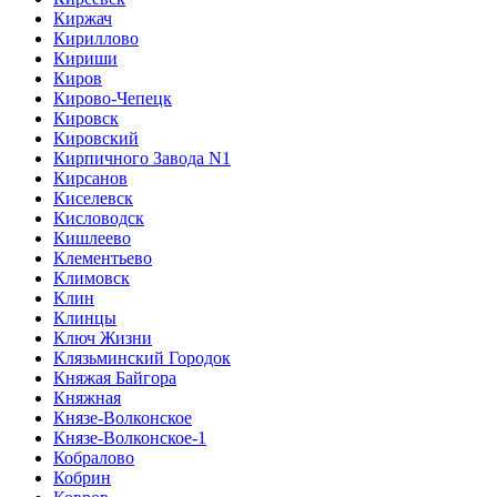
Киржач
Кириллово
Кириши
Киров
Кирово-Чепецк
Кировск
Кировский
Кирпичного Завода N1
Кирсанов
Киселевск
Кисловодск
Кишлеево
Клементьево
Климовск
Клин
Клинцы
Ключ Жизни
Клязьминский Городок
Княжая Байгора
Княжная
Князе-Волконское
Князе-Волконское-1
Кобралово
Кобрин