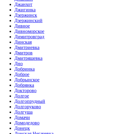
Джанхот
Джигинка
Дзержинск
Дзержинский
Дивное
Дивноморское
Димитровград
Динская
Дмитриевка
Дмитров
Дмитряшевка
Дно
Добринка
Доброе
Добрынское
Добрянка
Докторово
Долгое
Долгопрудный
Долгоруково
Долгуша
Домачи
Домодедово
Донецк
Донская Негачевка