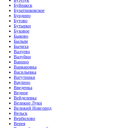
Бузулук
Буйнакск
Булатниковское
Бурдино
Бутово
Бутырки
Буховое
Быково
Былым
Бычиха
Валуево
Валуйки
Ванино
Варваровка
Васильевка
Ватутинки
Ваулино
Введенка
Ведное
Вейделевка
Великие Луки
Великий Новгород
Вельск
Вербилово
Верея