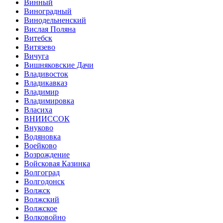
Винный
Виноградный
Винодельненский
Вислая Поляна
Витебск
Витязево
Вичуга
Вишняковские Дачи
Владивосток
Владикавказ
Владимир
Владимировка
Власиха
ВНИИССОК
Внуково
Водяновка
Воейково
Возрождение
Войсковая Казинка
Волгоград
Волгодонск
Волжск
Волжский
Волжское
Волковойно