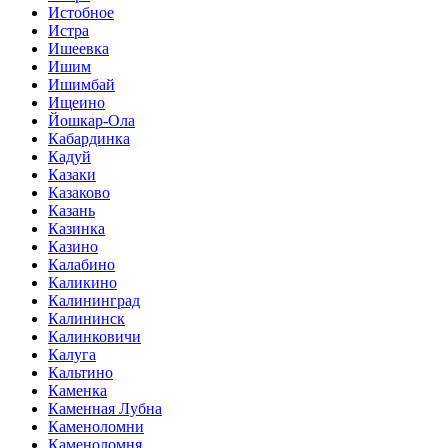
Истобное
Истра
Ишеевка
Ишим
Ишимбай
Ищеино
Йошкар-Ола
Кабардинка
Кадуй
Казаки
Казаково
Казань
Казинка
Казино
Калабино
Каликино
Калининград
Калининск
Калинковичи
Калуга
Кальтино
Каменка
Каменная Лубна
Каменоломни
Каменоломня