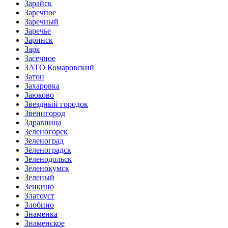
Зарайск
Заречное
Заречный
Заречье
Заринск
Заря
Засечное
ЗАТО Комаровский
Затон
Захаровка
Заюково
Звездный городок
Звенигород
Здравница
Зеленогорск
Зеленоград
Зеленоградск
Зеленодольск
Зеленокумск
Зеленый
Зенкино
Златоуст
Злобино
Знаменка
Знаменское