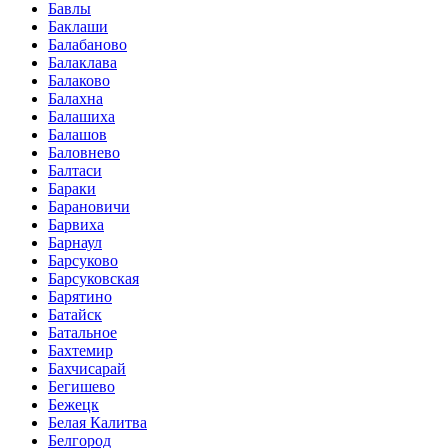
Бавлы
Баклаши
Балабаново
Балаклава
Балаково
Балахна
Балашиха
Балашов
Баловнево
Балтаси
Бараки
Барановичи
Барвиха
Барнаул
Барсуково
Барсуковская
Барятино
Батайск
Батальное
Бахтемир
Бахчисарай
Бегишево
Бежецк
Белая Калитва
Белгород