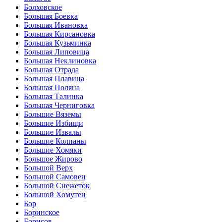
Болховское
Большая Боевка
Большая Ивановка
Большая Кирсановка
Большая Кузьминка
Большая Липовица
Большая Неклиновка
Большая Отрада
Большая Плавица
Большая Поляна
Большая Талинка
Большая Черниговка
Большие Вяземы
Большие Избищи
Большие Извалы
Большие Колпаны
Большие Хомяки
Большое Жирово
Большой Верх
Большой Самовец
Большой Снежеток
Большой Хомутец
Бор
Боринское
Борисов