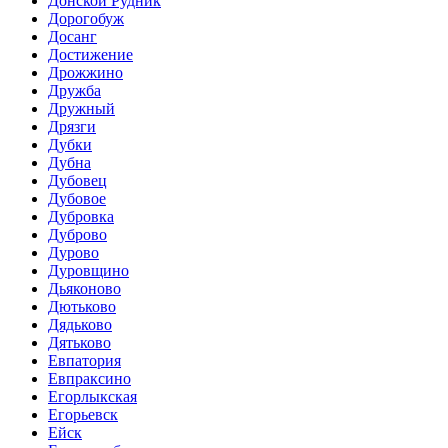
Донской Рудник
Дорогобуж
Досанг
Достижение
Дрожжино
Дружба
Дружный
Дрязги
Дубки
Дубна
Дубовец
Дубовое
Дубровка
Дуброво
Дурово
Дуровщино
Дьяконово
Дютьково
Дядьково
Дятьково
Евпатория
Евпраксино
Егорлыкская
Егорьевск
Ейск