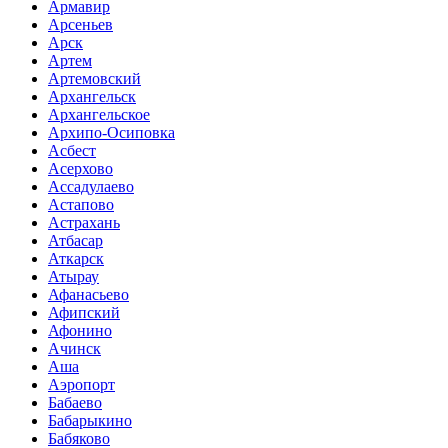
Армавир
Арсеньев
Арск
Артем
Артемовский
Архангельск
Архангельское
Архипо-Осиповка
Асбест
Асерхово
Ассадулаево
Астапово
Астрахань
Атбасар
Аткарск
Атырау
Афанасьево
Афипский
Афонино
Ачинск
Аша
Аэропорт
Бабаево
Бабарыкино
Бабяково