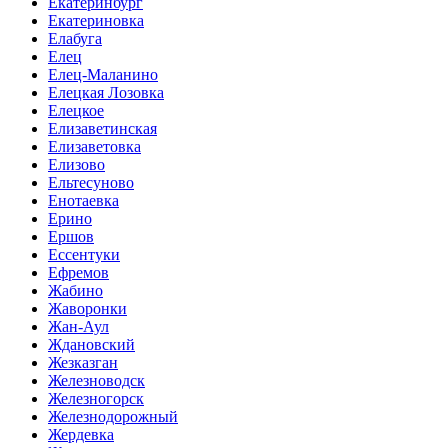
Екатеринбург
Екатериновка
Елабуга
Елец
Елец-Маланино
Елецкая Лозовка
Елецкое
Елизаветинская
Елизаветовка
Елизово
Ельтесуново
Енотаевка
Ерино
Ершов
Ессентуки
Ефремов
Жабино
Жаворонки
Жан-Аул
Ждановский
Жезказган
Железноводск
Железногорск
Железнодорожный
Жердевка