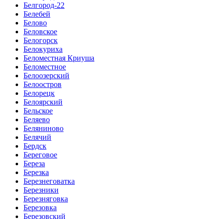
Белгород-22
Белебей
Белово
Беловское
Белогорск
Белокуриха
Беломестная Криуша
Беломестное
Белоозерский
Белоостров
Белорецк
Белоярский
Бельское
Беляево
Беляниново
Белячий
Бердск
Береговое
Береза
Березка
Березнеговатка
Березники
Березняговка
Березовка
Березовский