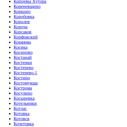
Копцевы Хутора
Кореневщино
Коркино
Коробовка
Королев
Короча
Корсаков
Корфовский
Коряжма
Косика
Косиново
Костанай
Костенки
Костерево
Костерево-1
Костино
Костомукша
Кострома
Косулино
Косыревка
Котельники
Котлас
Котовка
Котовск
Кочетовка