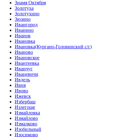
Знамя Октября
Золотуха
Золотухино
Зюзино
Ивангород
Иванино
Иванов
Ивановка
Ивановка(Кургано-Головинский с/с)
Иваново
Ивановское
Ивантеевка
Иванчуг
Ивацевичи
Ивдель
Ивня
Ивово
Ижевск
Избербаш
Излегоще
Измайловка
Измайлово
Измалково
Изобильный
Изосимово