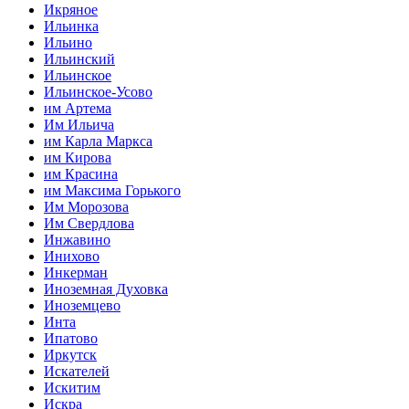
Икряное
Ильинка
Ильино
Ильинский
Ильинское
Ильинское-Усово
им Артема
Им Ильича
им Карла Маркса
им Кирова
им Красина
им Максима Горького
Им Морозова
Им Свердлова
Инжавино
Инихово
Инкерман
Иноземная Духовка
Иноземцево
Инта
Ипатово
Иркутск
Искателей
Искитим
Искра