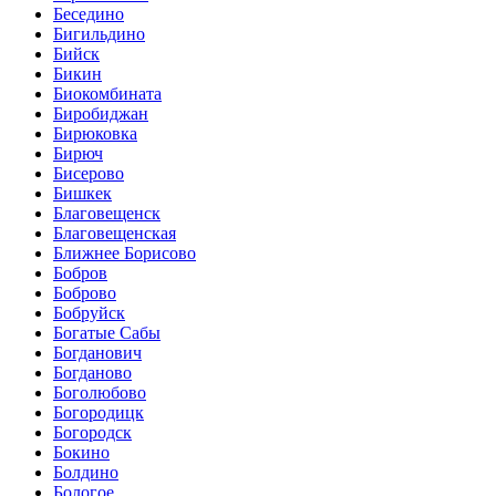
Беседино
Бигильдино
Бийск
Бикин
Биокомбината
Биробиджан
Бирюковка
Бирюч
Бисерово
Бишкек
Благовещенск
Благовещенская
Ближнее Борисово
Бобров
Боброво
Бобруйск
Богатые Сабы
Богданович
Богданово
Боголюбово
Богородицк
Богородск
Бокино
Болдино
Бологое