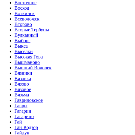
Восточное
Восход
Воткинск
Всеволожск
Второво
Вторые Тербуны
Вулканный
Выборг
Выкса
Выселки
Высокая Гора
Вышманово
Вышний Волочек
Вязники
Вязовка
Вязово
Вязовое
Вязьма
Гавриловское
Гавры
Гагарин
Гагарино
Гай
Гай-Кодзор
Гайдук