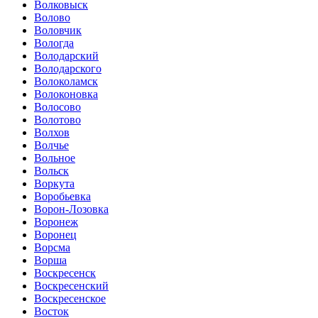
Волковыск
Волово
Воловчик
Вологда
Володарский
Володарского
Волоколамск
Волоконовка
Волосово
Волотово
Волхов
Волчье
Вольное
Вольск
Воркута
Воробьевка
Ворон-Лозовка
Воронеж
Воронец
Ворсма
Ворша
Воскресенск
Воскресенский
Воскресенское
Восток