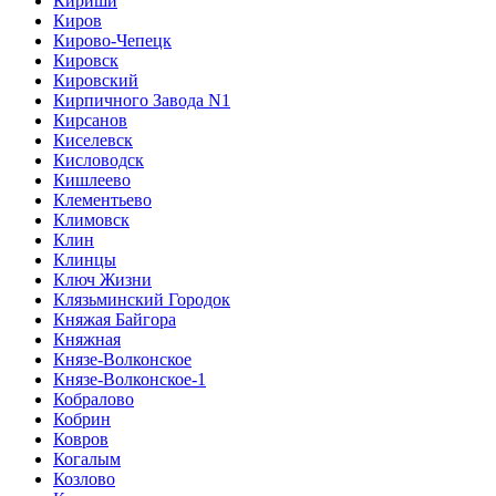
Кириши
Киров
Кирово-Чепецк
Кировск
Кировский
Кирпичного Завода N1
Кирсанов
Киселевск
Кисловодск
Кишлеево
Клементьево
Климовск
Клин
Клинцы
Ключ Жизни
Клязьминский Городок
Княжая Байгора
Княжная
Князе-Волконское
Князе-Волконское-1
Кобралово
Кобрин
Ковров
Когалым
Козлово