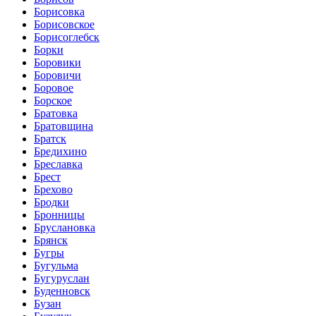
Борисовка
Борисовское
Борисоглебск
Борки
Боровики
Боровичи
Боровое
Борское
Братовка
Братовщина
Братск
Бредихино
Бреславка
Брест
Брехово
Бродки
Бронницы
Бруслановка
Брянск
Бугры
Бугульма
Бугуруслан
Буденновск
Бузан