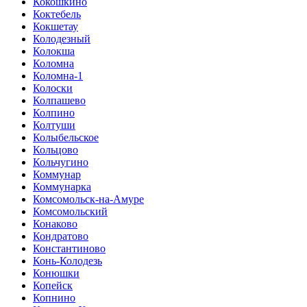
Кокошкино
Коктебель
Кокшетау
Колодезный
Колокша
Коломна
Коломна-1
Колоски
Колпашево
Колпино
Колтуши
Колыбельское
Кольцово
Кольчугино
Коммунар
Коммунарка
Комсомольск-на-Амуре
Комсомольский
Конаково
Кондратово
Константиново
Конь-Колодезь
Конюшки
Копейск
Копнино