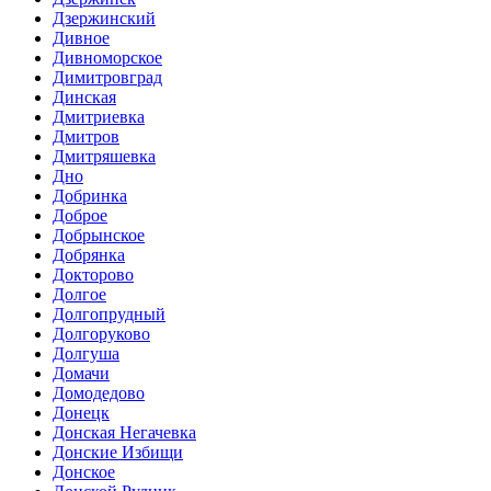
Дзержинский
Дивное
Дивноморское
Димитровград
Динская
Дмитриевка
Дмитров
Дмитряшевка
Дно
Добринка
Доброе
Добрынское
Добрянка
Докторово
Долгое
Долгопрудный
Долгоруково
Долгуша
Домачи
Домодедово
Донецк
Донская Негачевка
Донские Избищи
Донское