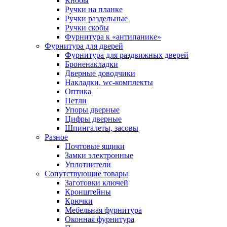
Кнобы
Ручки на планке
Ручки раздельные
Ручки скобы
Фурнитура к «антипанике»
Фурнитура для дверей
Фурнитура для раздвижных дверей
Броненакладки
Дверные доводчики
Накладки, wc-комплекты
Оптика
Петли
Упоры дверные
Цифры дверные
Шпингалеты, засовы
Разное
Почтовые ящики
Замки электронные
Уплотнители
Сопутствующие товары
Заготовки ключей
Кронштейны
Крючки
Мебельная фурнитура
Оконная фурнитура