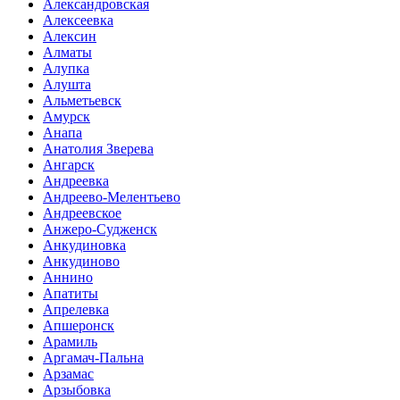
Александровская
Алексеевка
Алексин
Алматы
Алупка
Алушта
Альметьевск
Амурск
Анапа
Анатолия Зверева
Ангарск
Андреевка
Андреево-Мелентьево
Андреевское
Анжеро-Судженск
Анкудиновка
Анкудиново
Аннино
Апатиты
Апрелевка
Апшеронск
Арамиль
Аргамач-Пальна
Арзамас
Арзыбовка