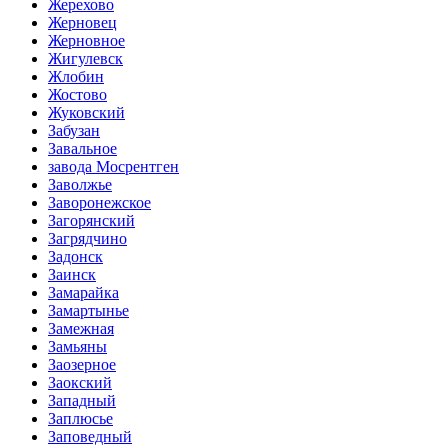
Жерехово
Жерновец
Жерновное
Жигулевск
Жлобин
Жостово
Жуковский
Забузан
Завальное
завода Мосрентген
Заволжье
Заворонежское
Загорянский
Загрядчино
Задонск
Заинск
Замарайка
Замартынье
Замежная
Замьяны
Заозерное
Заокский
Западный
Заплюсье
Заповедный