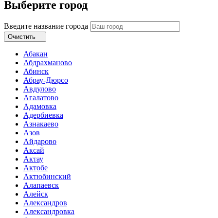
Выберите город
Введите название города
Очистить
Абакан
Абдрахманово
Абинск
Абрау-Дюрсо
Авдулово
Агалатово
Адамовка
Адербиевка
Азнакаево
Азов
Айдарово
Аксай
Актау
Актобе
Актюбинский
Алапаевск
Алейск
Александров
Александровка