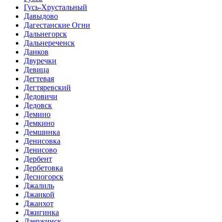
Гусь-Хрустальный
Давыдово
Дагестанские Огни
Дальнегорск
Дальнереченск
Данков
Двуречки
Девица
Дегтевая
Дегтяревский
Дедовичи
Дедовск
Демино
Демкино
Демшинка
Денисовка
Денисово
Дербент
Дербетовка
Десногорск
Джалиль
Джанкой
Джанхот
Джигинка
Дзержинск