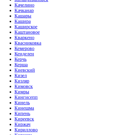
Качелино
Качканар
Кашары
Кашира
Каширское
Каштановое
Кваркено
Квасниковка
Кемерово
Кенделен
Керчь
Керша
Киевский
Кизел
Кизляр
Кимовск
Кимры
Кингисепп
Кинель
Кинешма
Кипень
Киреевск
Киржач
Кириллово