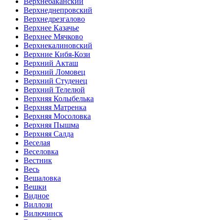
Верхнебаканский
Верхнеднепровский
Верхнедрезгалово
Верхнее Казачье
Верхнее Мячково
Верхнекалиновский
Верхние Кибя-Кози
Верхний Акташ
Верхний Ломовец
Верхний Студенец
Верхний Телелюй
Верхняя Колыбелька
Верхняя Матренка
Верхняя Мосоловка
Верхняя Пышма
Верхняя Салда
Веселая
Веселовка
Вестник
Весь
Вешаловка
Вешки
Видное
Виллози
Вилючинск