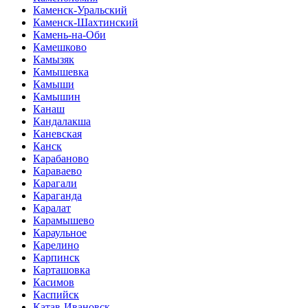
Каменск-Уральский
Каменск-Шахтинский
Камень-на-Оби
Камешково
Камызяк
Камышевка
Камыши
Камышин
Канаш
Кандалакша
Каневская
Канск
Карабаново
Караваево
Карагали
Караганда
Каралат
Карамышево
Караульное
Карелино
Карпинск
Карташовка
Касимов
Каспийск
Катав-Ивановск