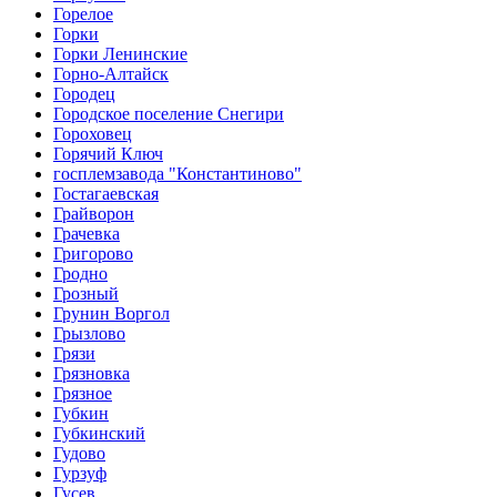
Горелое
Горки
Горки Ленинские
Горно-Алтайск
Городец
Городское поселение Снегири
Гороховец
Горячий Ключ
госплемзавода "Константиново"
Гостагаевская
Грайворон
Грачевка
Григорово
Гродно
Грозный
Грунин Воргол
Грызлово
Грязи
Грязновка
Грязное
Губкин
Губкинский
Гудово
Гурзуф
Гусев