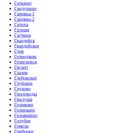
Галкино
Гандурино
Гаровка-1
Гаровка-2
Гатиха
Гатище
Гатчина
Гвардейск
Гвардейское
Гдов
Геленджик
Георгиевск
Гигант
Глазов
Глебовское
Глубокое
Глухово
Гниловоды
Гнилуша
Голиково
Голицыно
Головщино
Голубое
Гомель
Горбунки