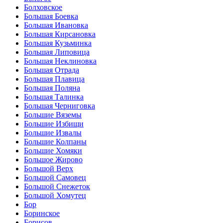
Болховское
Большая Боевка
Большая Ивановка
Большая Кирсановка
Большая Кузьминка
Большая Липовица
Большая Неклиновка
Большая Отрада
Большая Плавица
Большая Поляна
Большая Талинка
Большая Черниговка
Большие Вяземы
Большие Избищи
Большие Извалы
Большие Колпаны
Большие Хомяки
Большое Жирово
Большой Верх
Большой Самовец
Большой Снежеток
Большой Хомутец
Бор
Боринское
Борисов