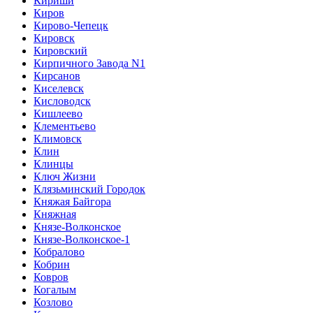
Кириши
Киров
Кирово-Чепецк
Кировск
Кировский
Кирпичного Завода N1
Кирсанов
Киселевск
Кисловодск
Кишлеево
Клементьево
Климовск
Клин
Клинцы
Ключ Жизни
Клязьминский Городок
Княжая Байгора
Княжная
Князе-Волконское
Князе-Волконское-1
Кобралово
Кобрин
Ковров
Когалым
Козлово