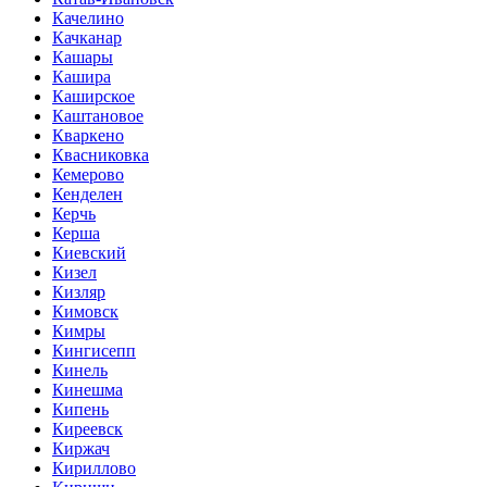
Качелино
Качканар
Кашары
Кашира
Каширское
Каштановое
Кваркено
Квасниковка
Кемерово
Кенделен
Керчь
Керша
Киевский
Кизел
Кизляр
Кимовск
Кимры
Кингисепп
Кинель
Кинешма
Кипень
Киреевск
Киржач
Кириллово