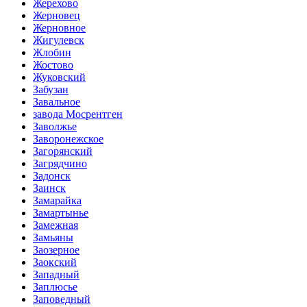
Жерехово
Жерновец
Жерновное
Жигулевск
Жлобин
Жостово
Жуковский
Забузан
Завальное
завода Мосрентген
Заволжье
Заворонежское
Загорянский
Загрядчино
Задонск
Заинск
Замарайка
Замартынье
Замежная
Замьяны
Заозерное
Заокский
Западный
Заплюсье
Заповедный