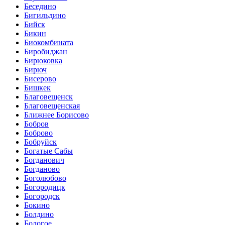
Беседино
Бигильдино
Бийск
Бикин
Биокомбината
Биробиджан
Бирюковка
Бирюч
Бисерово
Бишкек
Благовещенск
Благовещенская
Ближнее Борисово
Бобров
Боброво
Бобруйск
Богатые Сабы
Богданович
Богданово
Боголюбово
Богородицк
Богородск
Бокино
Болдино
Бологое