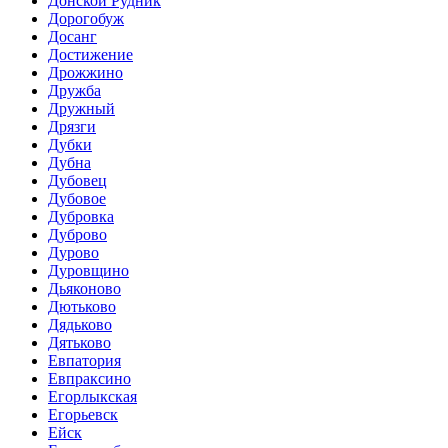
Донской Рудник
Дорогобуж
Досанг
Достижение
Дрожжино
Дружба
Дружный
Дрязги
Дубки
Дубна
Дубовец
Дубовое
Дубровка
Дуброво
Дурово
Дуровщино
Дьяконово
Дютьково
Дядьково
Дятьково
Евпатория
Евпраксино
Егорлыкская
Егорьевск
Ейск