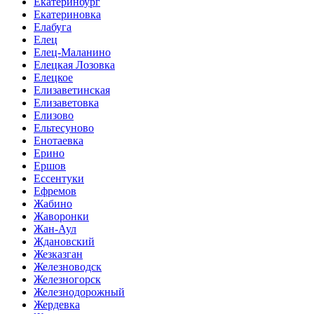
Екатеринбург
Екатериновка
Елабуга
Елец
Елец-Маланино
Елецкая Лозовка
Елецкое
Елизаветинская
Елизаветовка
Елизово
Ельтесуново
Енотаевка
Ерино
Ершов
Ессентуки
Ефремов
Жабино
Жаворонки
Жан-Аул
Ждановский
Жезказган
Железноводск
Железногорск
Железнодорожный
Жердевка