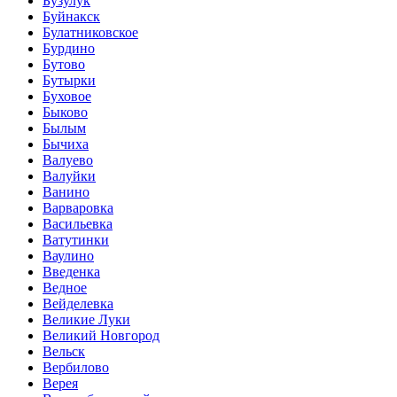
Бузулук
Буйнакск
Булатниковское
Бурдино
Бутово
Бутырки
Буховое
Быково
Былым
Бычиха
Валуево
Валуйки
Ванино
Варваровка
Васильевка
Ватутинки
Ваулино
Введенка
Ведное
Вейделевка
Великие Луки
Великий Новгород
Вельск
Вербилово
Верея