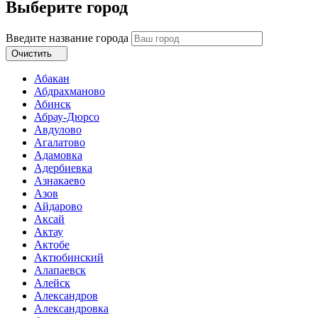
Выберите город
Введите название города
Очистить
Абакан
Абдрахманово
Абинск
Абрау-Дюрсо
Авдулово
Агалатово
Адамовка
Адербиевка
Азнакаево
Азов
Айдарово
Аксай
Актау
Актобе
Актюбинский
Алапаевск
Алейск
Александров
Александровка