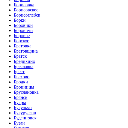
Борисовка
Борисовское
Борисоглебск
Борки
Боровики
Боровичи
Боровое
Борское
Братовка
Братовщина
Братск
Бредихино
Бреславка
Брест
Брехово
Бродки
Бронницы
Бруслановка
Брянск
Бугры
Бугульма
Бугуруслан
Буденновск
Бузан