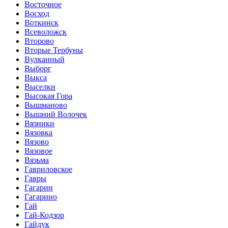
Восточное
Восход
Воткинск
Всеволожск
Второво
Вторые Тербуны
Вулканный
Выборг
Выкса
Выселки
Высокая Гора
Вышманово
Вышний Волочек
Вязники
Вязовка
Вязово
Вязовое
Вязьма
Гавриловское
Гавры
Гагарин
Гагарино
Гай
Гай-Кодзор
Гайдук