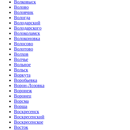
Волковыск
Волово
Воловчик
Вологда
Володарский
Володарского
Волоколамск
Волоконовка
Волосово
Волотово
Волхов
Волчье
Вольное
Вольск
Воркута
Воробьевка
Ворон-Лозовка
Воронеж
Воронец
Ворсма
Ворша
Воскресенск
Воскресенский
Воскресенское
Восток