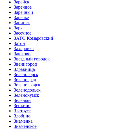
Зарайск
Заречное
Заречный
Заречье
Заринск
Заря
Засечное
ЗАТО Комаровский
Затон
Захаровка
Заюково
Звездный городок
Звенигород
Здравница
Зеленогорск
Зеленоград
Зеленоградск
Зеленодольск
Зеленокумск
Зеленый
Зенкино
Златоуст
Злобино
Знаменка
Знаменское