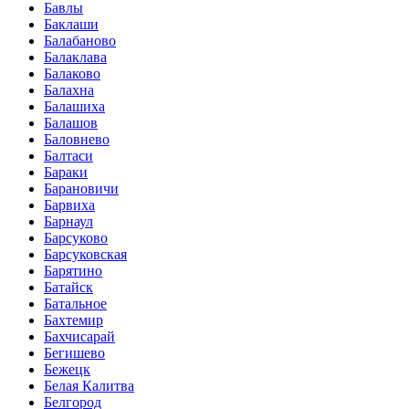
Бавлы
Баклаши
Балабаново
Балаклава
Балаково
Балахна
Балашиха
Балашов
Баловнево
Балтаси
Бараки
Барановичи
Барвиха
Барнаул
Барсуково
Барсуковская
Барятино
Батайск
Батальное
Бахтемир
Бахчисарай
Бегишево
Бежецк
Белая Калитва
Белгород