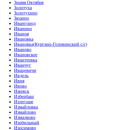
Знамя Октября
Золотуха
Золотухино
Зюзино
Ивангород
Иванино
Иванов
Ивановка
Ивановка(Кургано-Головинский с/с)
Иваново
Ивановское
Ивантеевка
Иванчуг
Ивацевичи
Ивдель
Ивня
Ивово
Ижевск
Избербаш
Излегоще
Измайловка
Измайлово
Измалково
Изобильный
Изосимово