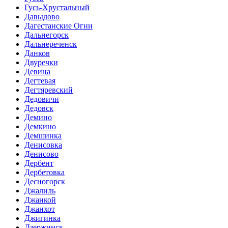
Гусь-Хрустальный
Давыдово
Дагестанские Огни
Дальнегорск
Дальнереченск
Данков
Двуречки
Девица
Дегтевая
Дегтяревский
Дедовичи
Дедовск
Демино
Демкино
Демшинка
Денисовка
Денисово
Дербент
Дербетовка
Десногорск
Джалиль
Джанкой
Джанхот
Джигинка
Дзержинск