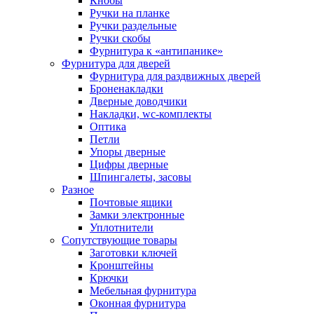
Кнобы
Ручки на планке
Ручки раздельные
Ручки скобы
Фурнитура к «антипанике»
Фурнитура для дверей
Фурнитура для раздвижных дверей
Броненакладки
Дверные доводчики
Накладки, wc-комплекты
Оптика
Петли
Упоры дверные
Цифры дверные
Шпингалеты, засовы
Разное
Почтовые ящики
Замки электронные
Уплотнители
Сопутствующие товары
Заготовки ключей
Кронштейны
Крючки
Мебельная фурнитура
Оконная фурнитура