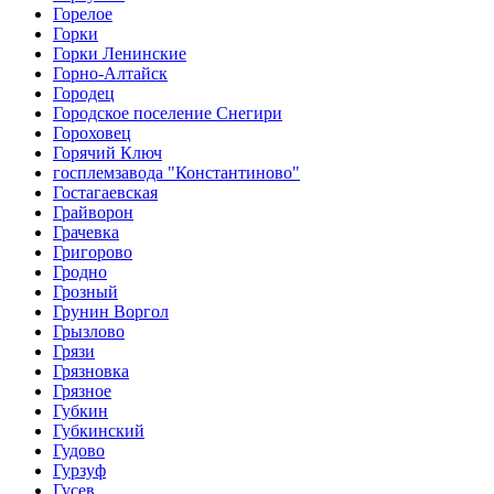
Горелое
Горки
Горки Ленинские
Горно-Алтайск
Городец
Городское поселение Снегири
Гороховец
Горячий Ключ
госплемзавода "Константиново"
Гостагаевская
Грайворон
Грачевка
Григорово
Гродно
Грозный
Грунин Воргол
Грызлово
Грязи
Грязновка
Грязное
Губкин
Губкинский
Гудово
Гурзуф
Гусев