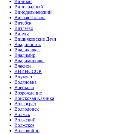
Винный
Виноградный
Винодельненский
Вислая Поляна
Витебск
Витязево
Вичуга
Вишняковские Дачи
Владивосток
Владикавказ
Владимир
Владимировка
Власиха
ВНИИССОК
Внуково
Водяновка
Воейково
Возрождение
Войсковая Казинка
Волгоград
Волгодонск
Волжск
Волжский
Волжское
Волковойно