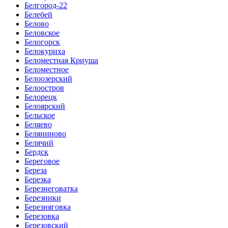
Белгород-22
Белебей
Белово
Беловское
Белогорск
Белокуриха
Беломестная Криуша
Беломестное
Белоозерский
Белоостров
Белорецк
Белоярский
Бельское
Беляево
Беляниново
Белячий
Бердск
Береговое
Береза
Березка
Березнеговатка
Березники
Березняговка
Березовка
Березовский