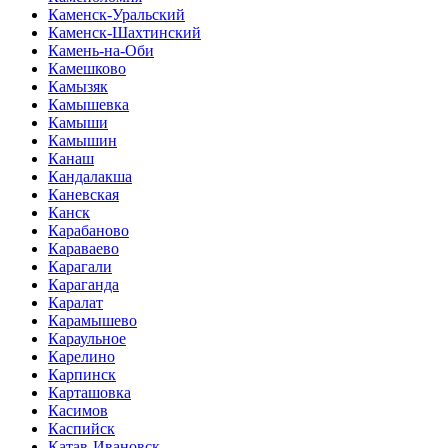
Каменск-Уральский
Каменск-Шахтинский
Камень-на-Оби
Камешково
Камызяк
Камышевка
Камыши
Камышин
Канаш
Кандалакша
Каневская
Канск
Карабаново
Караваево
Карагали
Караганда
Каралат
Карамышево
Караульное
Карелино
Карпинск
Карташовка
Касимов
Каспийск
Катав-Ивановск