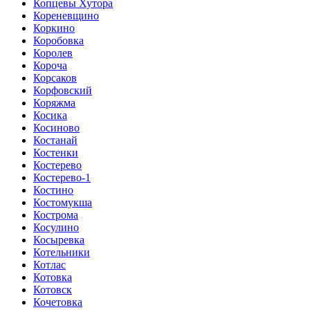
Копцевы Хутора
Кореневщино
Коркино
Коробовка
Королев
Короча
Корсаков
Корфовский
Коряжма
Косика
Косиново
Костанай
Костенки
Костерево
Костерево-1
Костино
Костомукша
Кострома
Косулино
Косыревка
Котельники
Котлас
Котовка
Котовск
Кочетовка