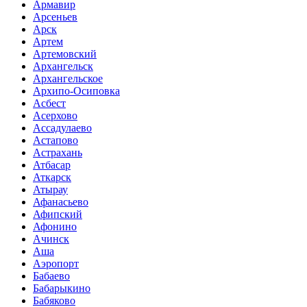
Армавир
Арсеньев
Арск
Артем
Артемовский
Архангельск
Архангельское
Архипо-Осиповка
Асбест
Асерхово
Ассадулаево
Астапово
Астрахань
Атбасар
Аткарск
Атырау
Афанасьево
Афипский
Афонино
Ачинск
Аша
Аэропорт
Бабаево
Бабарыкино
Бабяково