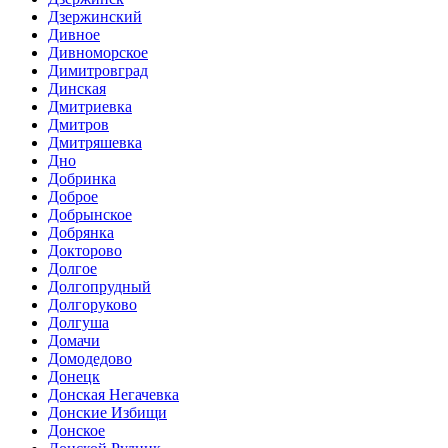
Дзержинский
Дивное
Дивноморское
Димитровград
Динская
Дмитриевка
Дмитров
Дмитряшевка
Дно
Добринка
Доброе
Добрынское
Добрянка
Докторово
Долгое
Долгопрудный
Долгоруково
Долгуша
Домачи
Домодедово
Донецк
Донская Негачевка
Донские Избищи
Донское