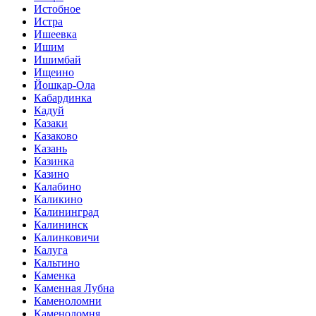
Истобное
Истра
Ишеевка
Ишим
Ишимбай
Ищеино
Йошкар-Ола
Кабардинка
Кадуй
Казаки
Казаково
Казань
Казинка
Казино
Калабино
Каликино
Калининград
Калининск
Калинковичи
Калуга
Кальтино
Каменка
Каменная Лубна
Каменоломни
Каменоломня