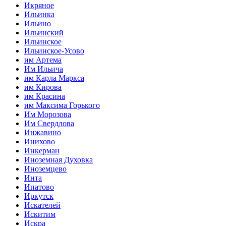
Икряное
Ильинка
Ильино
Ильинский
Ильинское
Ильинское-Усово
им Артема
Им Ильича
им Карла Маркса
им Кирова
им Красина
им Максима Горького
Им Морозова
Им Свердлова
Инжавино
Инихово
Инкерман
Иноземная Духовка
Иноземцево
Инта
Ипатово
Иркутск
Искателей
Искитим
Искра