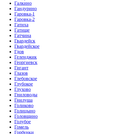
Галкино
Гандурино
Гаровка-1
Гаровка-2
Гатиха
Гатище
Гатчина
Гвардейск
Гвардейское
Гдов
Геленджик
Георгиевск
Гигант
Глазов
Глебовское
Глубокое
Глухово
Гниловоды
Гнилуша
Голиково
Голицыно
Головщино
Голубое
Гомель
Горбунки