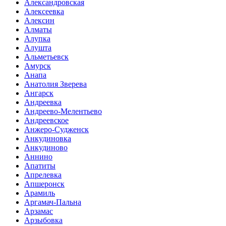
Александровская
Алексеевка
Алексин
Алматы
Алупка
Алушта
Альметьевск
Амурск
Анапа
Анатолия Зверева
Ангарск
Андреевка
Андреево-Мелентьево
Андреевское
Анжеро-Судженск
Анкудиновка
Анкудиново
Аннино
Апатиты
Апрелевка
Апшеронск
Арамиль
Аргамач-Пальна
Арзамас
Арзыбовка