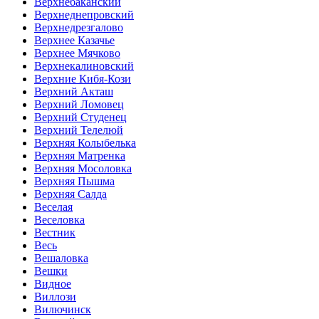
Верхнебаканский
Верхнеднепровский
Верхнедрезгалово
Верхнее Казачье
Верхнее Мячково
Верхнекалиновский
Верхние Кибя-Кози
Верхний Акташ
Верхний Ломовец
Верхний Студенец
Верхний Телелюй
Верхняя Колыбелька
Верхняя Матренка
Верхняя Мосоловка
Верхняя Пышма
Верхняя Салда
Веселая
Веселовка
Вестник
Весь
Вешаловка
Вешки
Видное
Виллози
Вилючинск