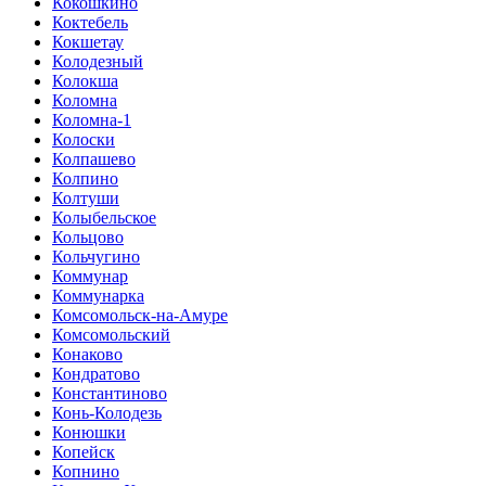
Кокошкино
Коктебель
Кокшетау
Колодезный
Колокша
Коломна
Коломна-1
Колоски
Колпашево
Колпино
Колтуши
Колыбельское
Кольцово
Кольчугино
Коммунар
Коммунарка
Комсомольск-на-Амуре
Комсомольский
Конаково
Кондратово
Константиново
Конь-Колодезь
Конюшки
Копейск
Копнино