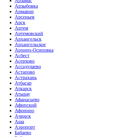
Арзамас
Арзыбовка
Армавир
Арсеньев
Арск
Артем
Артемовский
Архангельск
Архангельское
Архипо-Осиповка
Асбест
Асерхово
Ассадулаево
Астапово
Астрахань
Атбасар
Аткарск
Атырау
Афанасьево
Афипский
Афонино
Ачинск
Аша
Аэропорт
Бабаево