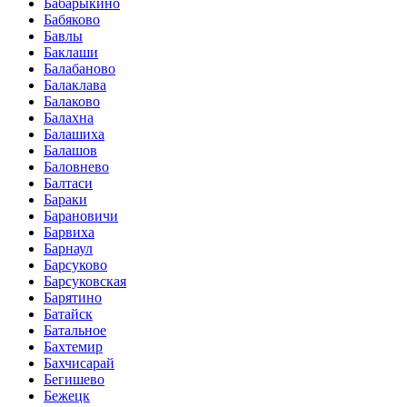
Бабарыкино
Бабяково
Бавлы
Баклаши
Балабаново
Балаклава
Балаково
Балахна
Балашиха
Балашов
Баловнево
Балтаси
Бараки
Барановичи
Барвиха
Барнаул
Барсуково
Барсуковская
Барятино
Батайск
Батальное
Бахтемир
Бахчисарай
Бегишево
Бежецк