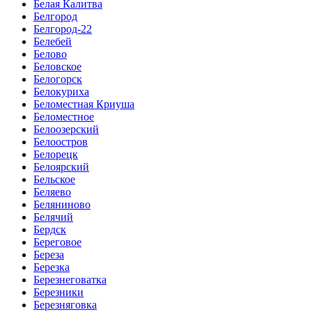
Белая Калитва
Белгород
Белгород-22
Белебей
Белово
Беловское
Белогорск
Белокуриха
Беломестная Криуша
Беломестное
Белоозерский
Белоостров
Белорецк
Белоярский
Бельское
Беляево
Беляниново
Белячий
Бердск
Береговое
Береза
Березка
Березнеговатка
Березники
Березняговка