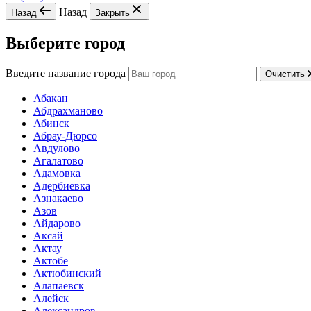
Назад
Назад
Закрыть
Выберите город
Введите название города
Очистить
Абакан
Абдрахманово
Абинск
Абрау-Дюрсо
Авдулово
Агалатово
Адамовка
Адербиевка
Азнакаево
Азов
Айдарово
Аксай
Актау
Актобе
Актюбинский
Алапаевск
Алейск
Александров