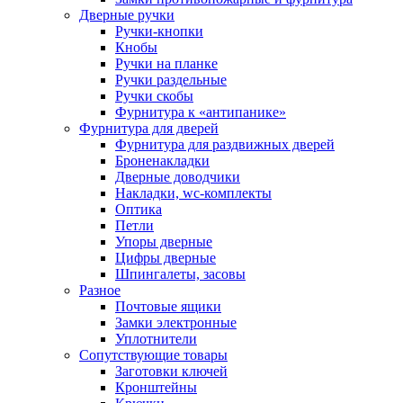
Дверные ручки
Ручки-кнопки
Кнобы
Ручки на планке
Ручки раздельные
Ручки скобы
Фурнитура к «антипанике»
Фурнитура для дверей
Фурнитура для раздвижных дверей
Броненакладки
Дверные доводчики
Накладки, wc-комплекты
Оптика
Петли
Упоры дверные
Цифры дверные
Шпингалеты, засовы
Разное
Почтовые ящики
Замки электронные
Уплотнители
Сопутствующие товары
Заготовки ключей
Кронштейны