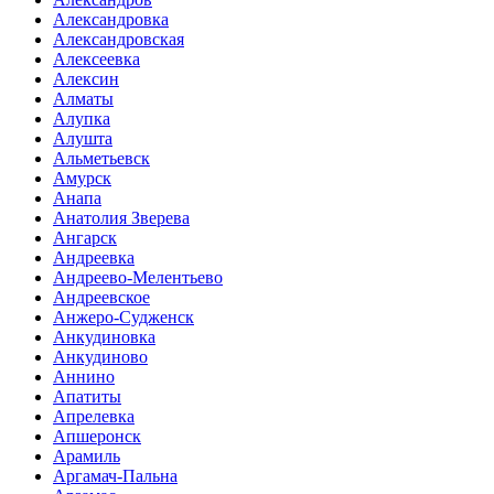
Александровка
Александровская
Алексеевка
Алексин
Алматы
Алупка
Алушта
Альметьевск
Амурск
Анапа
Анатолия Зверева
Ангарск
Андреевка
Андреево-Мелентьево
Андреевское
Анжеро-Судженск
Анкудиновка
Анкудиново
Аннино
Апатиты
Апрелевка
Апшеронск
Арамиль
Аргамач-Пальна