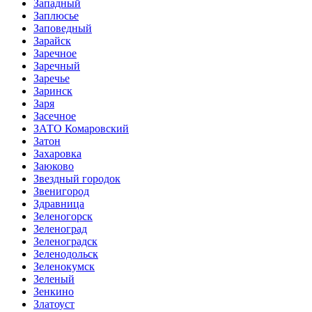
Западный
Заплюсье
Заповедный
Зарайск
Заречное
Заречный
Заречье
Заринск
Заря
Засечное
ЗАТО Комаровский
Затон
Захаровка
Заюково
Звездный городок
Звенигород
Здравница
Зеленогорск
Зеленоград
Зеленоградск
Зеленодольск
Зеленокумск
Зеленый
Зенкино
Златоуст