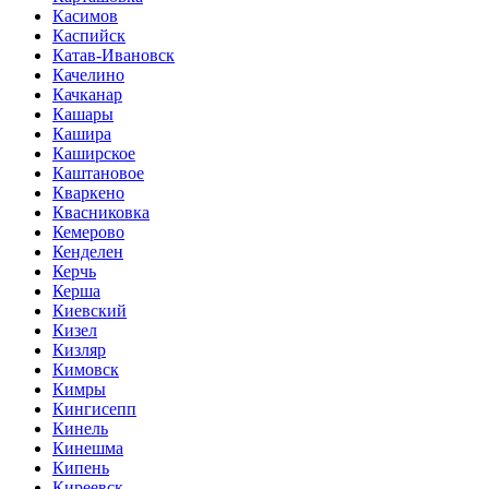
Касимов
Каспийск
Катав-Ивановск
Качелино
Качканар
Кашары
Кашира
Каширское
Каштановое
Кваркено
Квасниковка
Кемерово
Кенделен
Керчь
Керша
Киевский
Кизел
Кизляр
Кимовск
Кимры
Кингисепп
Кинель
Кинешма
Кипень
Киреевск