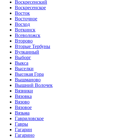
Воскресенский
Воскресенское
Восток
Восточное
Восход
Воткинск
Всеволожск
Второво
Вторые Тербуны
Вулканный
Выборг
Выкса
Выселки
Высокая Гора
Вышманово
Вышний Волочек
Вязники
Вязовка
Вязово
Вязовое
Вязьма
Гавриловское
Гавры
Гагарин
Гагарино