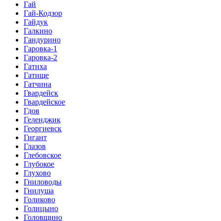
Гай
Гай-Кодзор
Гайдук
Галкино
Гандурино
Гаровка-1
Гаровка-2
Гатиха
Гатище
Гатчина
Гвардейск
Гвардейское
Гдов
Геленджик
Георгиевск
Гигант
Глазов
Глебовское
Глубокое
Глухово
Гниловоды
Гнилуша
Голиково
Голицыно
Головщино