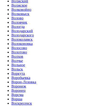
Волжский
Волжское
Волковойно
Волковыск
Волово
Воловчик
Вологда
Володарский
Володарского
Волоколамск
Волоконовка
Волосово
Волотово
Волхов
Волчье
Вольное
Вольск
Воркута
Воробьевка
Ворон-Лозовка
Воронеж
Воронец
Ворсма
Ворша
Воскресенск