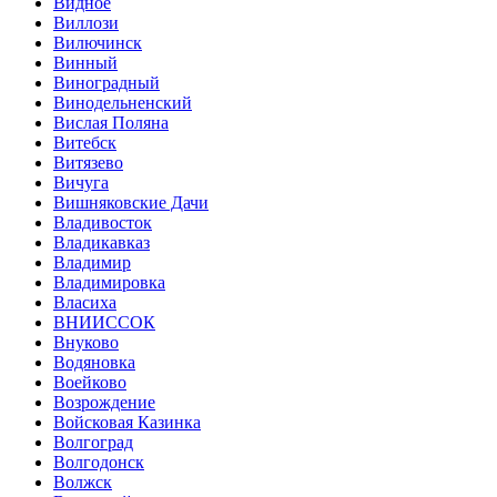
Видное
Виллози
Вилючинск
Винный
Виноградный
Винодельненский
Вислая Поляна
Витебск
Витязево
Вичуга
Вишняковские Дачи
Владивосток
Владикавказ
Владимир
Владимировка
Власиха
ВНИИССОК
Внуково
Водяновка
Воейково
Возрождение
Войсковая Казинка
Волгоград
Волгодонск
Волжск