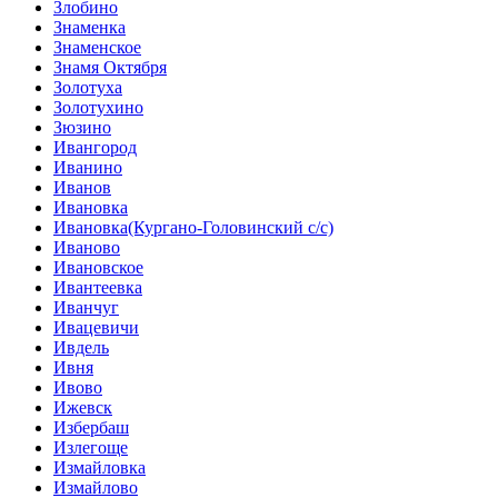
Злобино
Знаменка
Знаменское
Знамя Октября
Золотуха
Золотухино
Зюзино
Ивангород
Иванино
Иванов
Ивановка
Ивановка(Кургано-Головинский с/с)
Иваново
Ивановское
Ивантеевка
Иванчуг
Ивацевичи
Ивдель
Ивня
Ивово
Ижевск
Избербаш
Излегоще
Измайловка
Измайлово