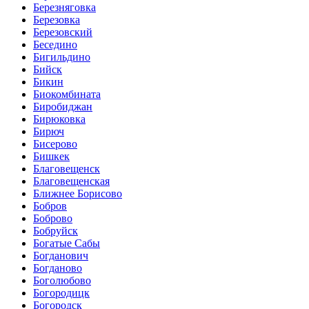
Березняговка
Березовка
Березовский
Беседино
Бигильдино
Бийск
Бикин
Биокомбината
Биробиджан
Бирюковка
Бирюч
Бисерово
Бишкек
Благовещенск
Благовещенская
Ближнее Борисово
Бобров
Боброво
Бобруйск
Богатые Сабы
Богданович
Богданово
Боголюбово
Богородицк
Богородск