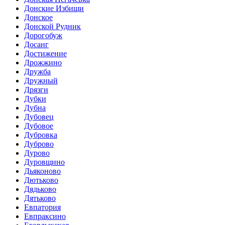
Донские Избищи
Донское
Донской Рудник
Дорогобуж
Досанг
Достижение
Дрожжино
Дружба
Дружный
Дрязги
Дубки
Дубна
Дубовец
Дубовое
Дубровка
Дуброво
Дурово
Дуровщино
Дьяконово
Дютьково
Дядьково
Дятьково
Евпатория
Евпраксино