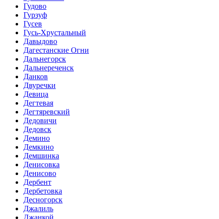
Гудово
Гурзуф
Гусев
Гусь-Хрустальный
Давыдово
Дагестанские Огни
Дальнегорск
Дальнереченск
Данков
Двуречки
Девица
Дегтевая
Дегтяревский
Дедовичи
Дедовск
Демино
Демкино
Демшинка
Денисовка
Денисово
Дербент
Дербетовка
Десногорск
Джалиль
Джанкой