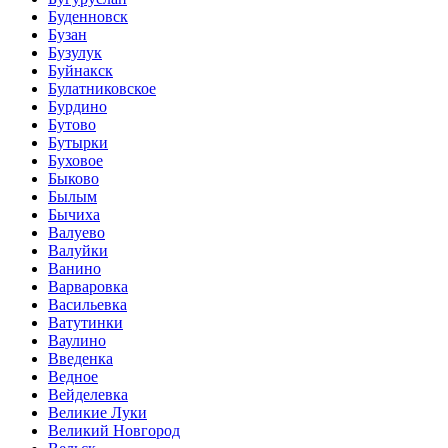
Буденновск
Бузан
Бузулук
Буйнакск
Булатниковское
Бурдино
Бутово
Бутырки
Буховое
Быково
Былым
Бычиха
Валуево
Валуйки
Ванино
Варваровка
Васильевка
Ватутинки
Ваулино
Введенка
Ведное
Вейделевка
Великие Луки
Великий Новгород