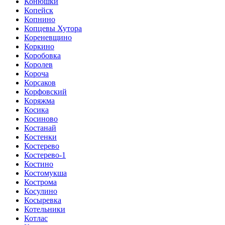
Конюшки
Копейск
Копнино
Копцевы Хутора
Кореневщино
Коркино
Коробовка
Королев
Короча
Корсаков
Корфовский
Коряжма
Косика
Косиново
Костанай
Костенки
Костерево
Костерево-1
Костино
Костомукша
Кострома
Косулино
Косыревка
Котельники
Котлас