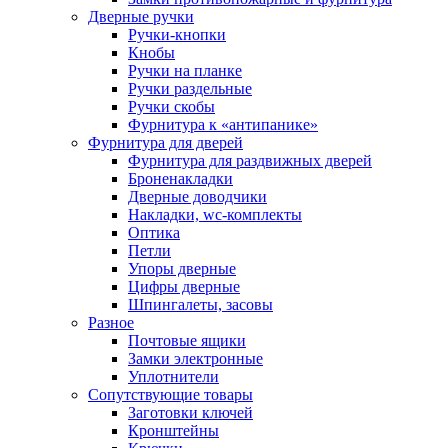
Дверные ручки
Ручки-кнопки
Кнобы
Ручки на планке
Ручки раздельные
Ручки скобы
Фурнитура к «антипанике»
Фурнитура для дверей
Фурнитура для раздвижных дверей
Броненакладки
Дверные доводчики
Накладки, wc-комплекты
Оптика
Петли
Упоры дверные
Цифры дверные
Шпингалеты, засовы
Разное
Почтовые ящики
Замки электронные
Уплотнители
Сопутствующие товары
Заготовки ключей
Кронштейны