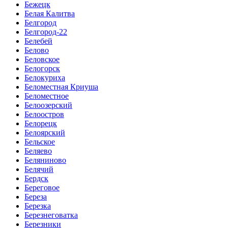
Бежецк
Белая Калитва
Белгород
Белгород-22
Белебей
Белово
Беловское
Белогорск
Белокуриха
Беломестная Криуша
Беломестное
Белоозерский
Белоостров
Белорецк
Белоярский
Бельское
Беляево
Беляниново
Белячий
Бердск
Береговое
Береза
Березка
Березнеговатка
Березники