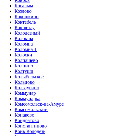
Ковров
Когалым
Козлово
Кокошкино
Коктебель
Кокшетау
Колодезный
Колокша
Коломна
Коломна-1
Колоски
Колпашево
Колпино
Колтуши
Колыбельское
Кольцово
Кольчугино
Коммунар
Коммунарка
Комсомольск-на-Амуре
Комсомольский
Конаково
Кондратово
Константиново
Конь-Колодезь