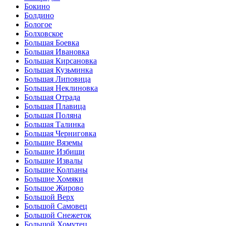
Бокино
Болдино
Бологое
Болховское
Большая Боевка
Большая Ивановка
Большая Кирсановка
Большая Кузьминка
Большая Липовица
Большая Неклиновка
Большая Отрада
Большая Плавица
Большая Поляна
Большая Талинка
Большая Черниговка
Большие Вяземы
Большие Избищи
Большие Извалы
Большие Колпаны
Большие Хомяки
Большое Жирово
Большой Верх
Большой Самовец
Большой Снежеток
Большой Хомутец