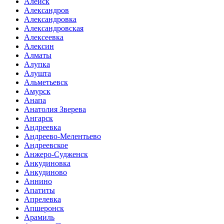
Алейск
Александров
Александровка
Александровская
Алексеевка
Алексин
Алматы
Алупка
Алушта
Альметьевск
Амурск
Анапа
Анатолия Зверева
Ангарск
Андреевка
Андреево-Мелентьево
Андреевское
Анжеро-Судженск
Анкудиновка
Анкудиново
Аннино
Апатиты
Апрелевка
Апшеронск
Арамиль