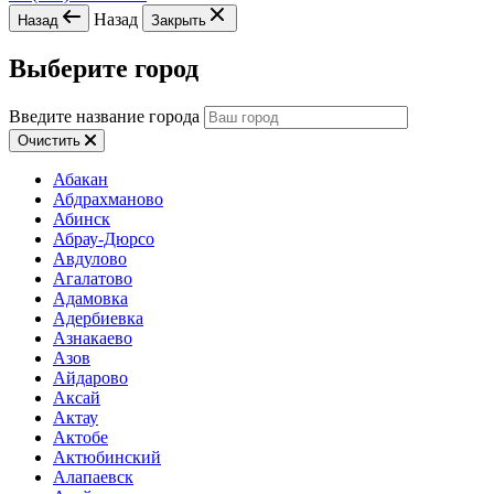
Назад
Назад
Закрыть
Выберите город
Введите название города
Очистить
Абакан
Абдрахманово
Абинск
Абрау-Дюрсо
Авдулово
Агалатово
Адамовка
Адербиевка
Азнакаево
Азов
Айдарово
Аксай
Актау
Актобе
Актюбинский
Алапаевск