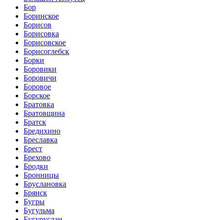
Бор
Боринское
Борисов
Борисовка
Борисовское
Борисоглебск
Борки
Боровики
Боровичи
Боровое
Борское
Братовка
Братовщина
Братск
Бредихино
Бреславка
Брест
Брехово
Бродки
Бронницы
Бруслановка
Брянск
Бугры
Бугульма
Бугуруслан