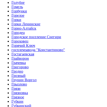
Голубое
Гомель
Горбунки
Горелое
Горки
Горки Ленинские
Горно-Алтайск
Городец
Городское поселение Снегири
Гороховец
Горячий Ключ
госплемзавода "Константиново"
Гостагаевская
Грайворон
Грачевка
Григорово
Гродно
Грозный
Грунин Воргол
Грызлово
Грязи
Грязновка
Грязное
Губкин
Губкинский