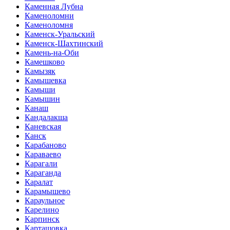
Каменная Лубна
Каменоломни
Каменоломня
Каменск-Уральский
Каменск-Шахтинский
Камень-на-Оби
Камешково
Камызяк
Камышевка
Камыши
Камышин
Канаш
Кандалакша
Каневская
Канск
Карабаново
Караваево
Карагали
Караганда
Каралат
Карамышево
Караульное
Карелино
Карпинск
Карташовка