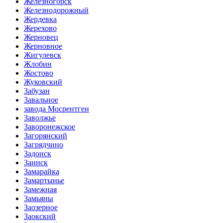
Железногорск
Железнодорожный
Жердевка
Жерехово
Жерновец
Жерновное
Жигулевск
Жлобин
Жостово
Жуковский
Забузан
Завальное
завода Мосрентген
Заволжье
Заворонежское
Загорянский
Загрядчино
Задонск
Заинск
Замарайка
Замартынье
Замежная
Замьяны
Заозерное
Заокский