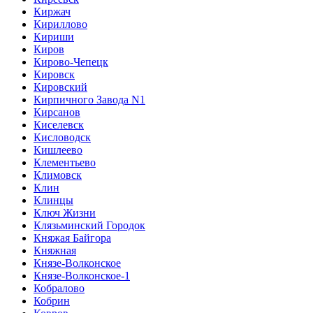
Киржач
Кириллово
Кириши
Киров
Кирово-Чепецк
Кировск
Кировский
Кирпичного Завода N1
Кирсанов
Киселевск
Кисловодск
Кишлеево
Клементьево
Климовск
Клин
Клинцы
Ключ Жизни
Клязьминский Городок
Княжая Байгора
Княжная
Князе-Волконское
Князе-Волконское-1
Кобралово
Кобрин