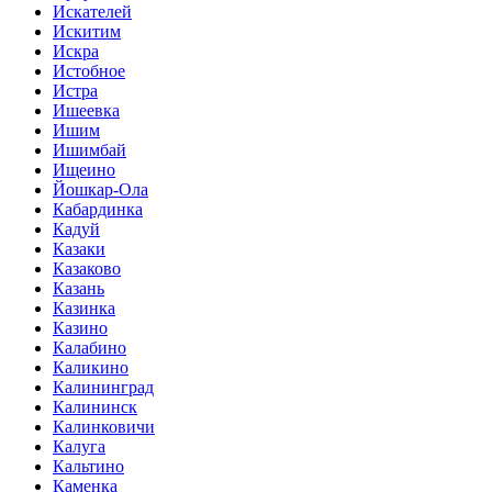
Искателей
Искитим
Искра
Истобное
Истра
Ишеевка
Ишим
Ишимбай
Ищеино
Йошкар-Ола
Кабардинка
Кадуй
Казаки
Казаково
Казань
Казинка
Казино
Калабино
Каликино
Калининград
Калининск
Калинковичи
Калуга
Кальтино
Каменка