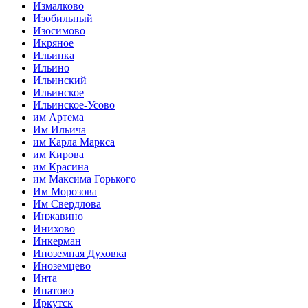
Измалково
Изобильный
Изосимово
Икряное
Ильинка
Ильино
Ильинский
Ильинское
Ильинское-Усово
им Артема
Им Ильича
им Карла Маркса
им Кирова
им Красина
им Максима Горького
Им Морозова
Им Свердлова
Инжавино
Инихово
Инкерман
Иноземная Духовка
Иноземцево
Инта
Ипатово
Иркутск