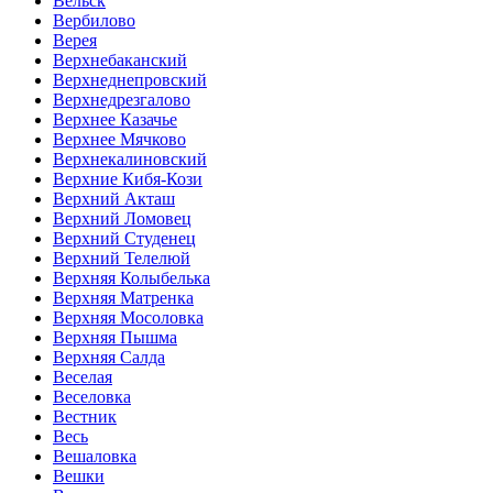
Вельск
Вербилово
Верея
Верхнебаканский
Верхнеднепровский
Верхнедрезгалово
Верхнее Казачье
Верхнее Мячково
Верхнекалиновский
Верхние Кибя-Кози
Верхний Акташ
Верхний Ломовец
Верхний Студенец
Верхний Телелюй
Верхняя Колыбелька
Верхняя Матренка
Верхняя Мосоловка
Верхняя Пышма
Верхняя Салда
Веселая
Веселовка
Вестник
Весь
Вешаловка
Вешки