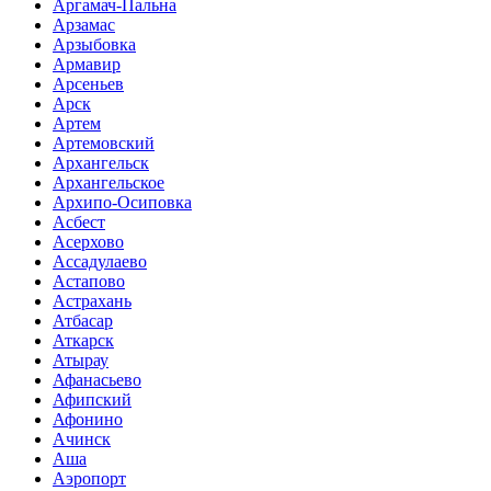
Аргамач-Пальна
Арзамас
Арзыбовка
Армавир
Арсеньев
Арск
Артем
Артемовский
Архангельск
Архангельское
Архипо-Осиповка
Асбест
Асерхово
Ассадулаево
Астапово
Астрахань
Атбасар
Аткарск
Атырау
Афанасьево
Афипский
Афонино
Ачинск
Аша
Аэропорт