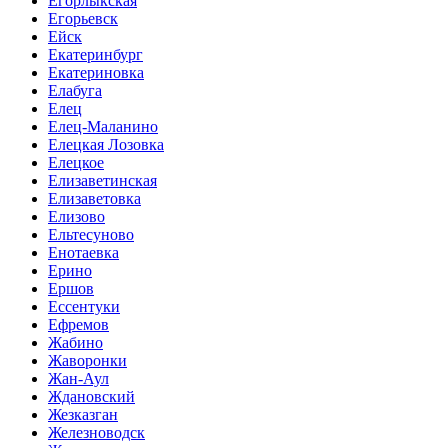
Егорлыкская
Егорьевск
Ейск
Екатеринбург
Екатериновка
Елабуга
Елец
Елец-Маланино
Елецкая Лозовка
Елецкое
Елизаветинская
Елизаветовка
Елизово
Ельтесуново
Енотаевка
Ерино
Ершов
Ессентуки
Ефремов
Жабино
Жаворонки
Жан-Аул
Ждановский
Жезказган
Железноводск