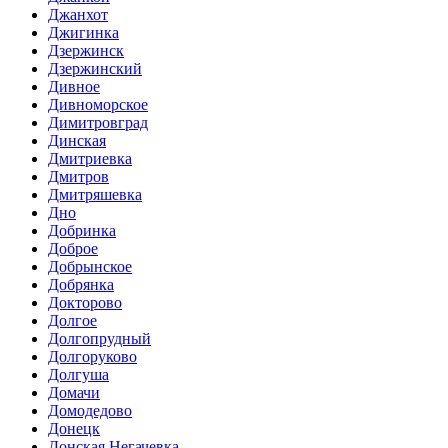
Джанхот
Джигинка
Дзержинск
Дзержинский
Дивное
Дивноморское
Димитровград
Динская
Дмитриевка
Дмитров
Дмитряшевка
Дно
Добринка
Доброе
Добрынское
Добрянка
Докторово
Долгое
Долгопрудный
Долгоруково
Долгуша
Домачи
Домодедово
Донецк
Донская Негачевка