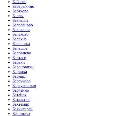
Бабаево
Бабарыкино
Бабяково
Бавлы
Баклаши
Балабаново
Балаклава
Балаково
Балахна
Балашиха
Балашов
Баловнево
Балтаси
Бараки
Барановичи
Барвиха
Барнаул
Барсуково
Барсуковская
Барятино
Батайск
Батальное
Бахтемир
Бахчисарай
Бегишево