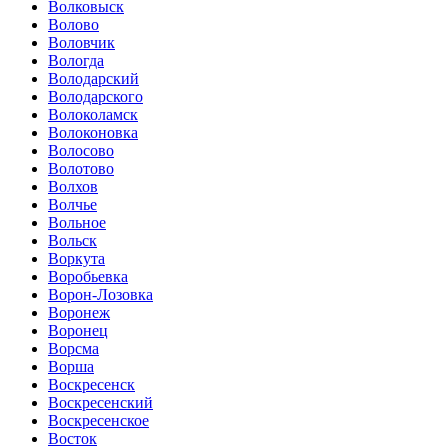
Волковыск
Волово
Воловчик
Вологда
Володарский
Володарского
Волоколамск
Волоконовка
Волосово
Волотово
Волхов
Волчье
Вольное
Вольск
Воркута
Воробьевка
Ворон-Лозовка
Воронеж
Воронец
Ворсма
Ворша
Воскресенск
Воскресенский
Воскресенское
Восток