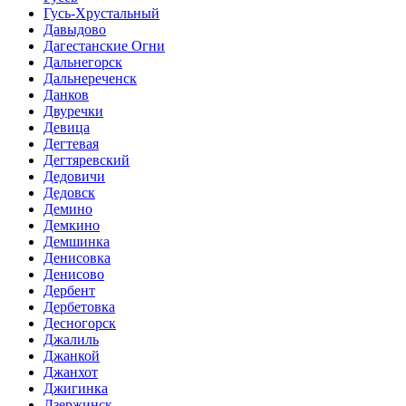
Гусь-Хрустальный
Давыдово
Дагестанские Огни
Дальнегорск
Дальнереченск
Данков
Двуречки
Девица
Дегтевая
Дегтяревский
Дедовичи
Дедовск
Демино
Демкино
Демшинка
Денисовка
Денисово
Дербент
Дербетовка
Десногорск
Джалиль
Джанкой
Джанхот
Джигинка
Дзержинск