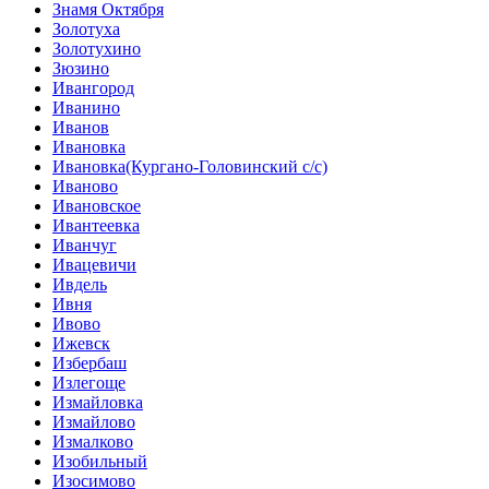
Знамя Октября
Золотуха
Золотухино
Зюзино
Ивангород
Иванино
Иванов
Ивановка
Ивановка(Кургано-Головинский с/с)
Иваново
Ивановское
Ивантеевка
Иванчуг
Ивацевичи
Ивдель
Ивня
Ивово
Ижевск
Избербаш
Излегоще
Измайловка
Измайлово
Измалково
Изобильный
Изосимово