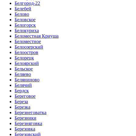
Белгород-22
Белебей
Белово
Беловское
Белогорск
Белокуриха
Беломестная Криуша
Беломестное
Белоозерский
Белоостров
Белорецк
Белоярский
Бельское
Беляево
Беляниново
Белячий
Бердск
Береговое
Береза
Березка
Березнеговатка
Березники
Березняговка
Березовка
Березовский