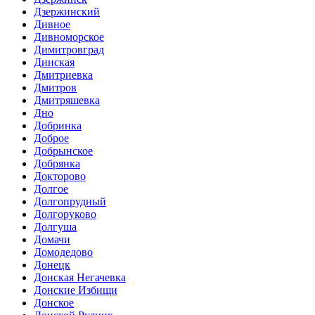
Дзержинский
Дивное
Дивноморское
Димитровград
Динская
Дмитриевка
Дмитров
Дмитряшевка
Дно
Добринка
Доброе
Добрынское
Добрянка
Докторово
Долгое
Долгопрудный
Долгоруково
Долгуша
Домачи
Домодедово
Донецк
Донская Негачевка
Донские Избищи
Донское