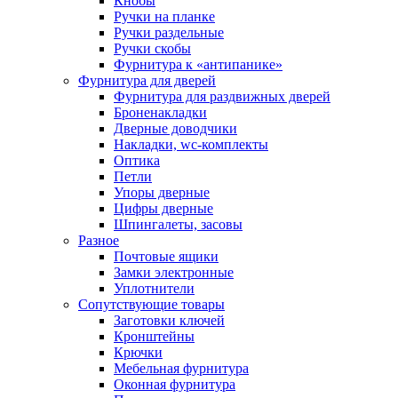
Кнобы
Ручки на планке
Ручки раздельные
Ручки скобы
Фурнитура к «антипанике»
Фурнитура для дверей
Фурнитура для раздвижных дверей
Броненакладки
Дверные доводчики
Накладки, wc-комплекты
Оптика
Петли
Упоры дверные
Цифры дверные
Шпингалеты, засовы
Разное
Почтовые ящики
Замки электронные
Уплотнители
Сопутствующие товары
Заготовки ключей
Кронштейны
Крючки
Мебельная фурнитура
Оконная фурнитура