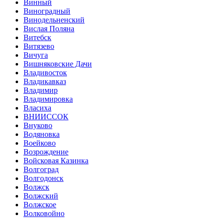
Винный
Виноградный
Винодельненский
Вислая Поляна
Витебск
Витязево
Вичуга
Вишняковские Дачи
Владивосток
Владикавказ
Владимир
Владимировка
Власиха
ВНИИССОК
Внуково
Водяновка
Воейково
Возрождение
Войсковая Казинка
Волгоград
Волгодонск
Волжск
Волжский
Волжское
Волковойно