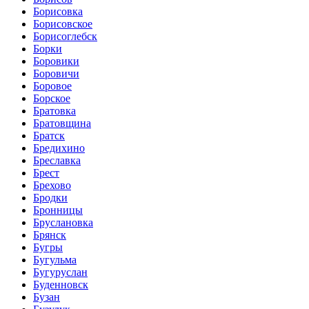
Борисовка
Борисовское
Борисоглебск
Борки
Боровики
Боровичи
Боровое
Борское
Братовка
Братовщина
Братск
Бредихино
Бреславка
Брест
Брехово
Бродки
Бронницы
Бруслановка
Брянск
Бугры
Бугульма
Бугуруслан
Буденновск
Бузан