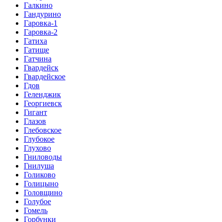
Галкино
Гандурино
Гаровка-1
Гаровка-2
Гатиха
Гатище
Гатчина
Гвардейск
Гвардейское
Гдов
Геленджик
Георгиевск
Гигант
Глазов
Глебовское
Глубокое
Глухово
Гниловоды
Гнилуша
Голиково
Голицыно
Головщино
Голубое
Гомель
Горбунки