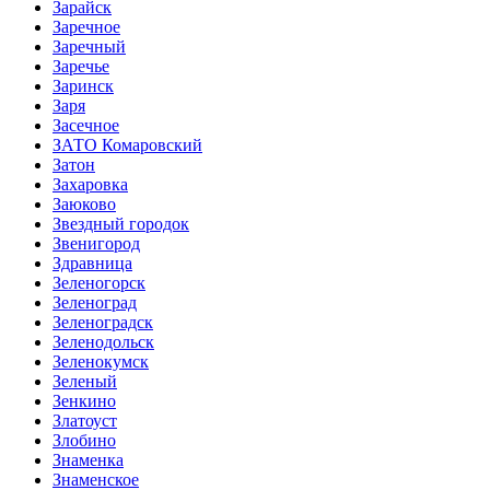
Зарайск
Заречное
Заречный
Заречье
Заринск
Заря
Засечное
ЗАТО Комаровский
Затон
Захаровка
Заюково
Звездный городок
Звенигород
Здравница
Зеленогорск
Зеленоград
Зеленоградск
Зеленодольск
Зеленокумск
Зеленый
Зенкино
Златоуст
Злобино
Знаменка
Знаменское