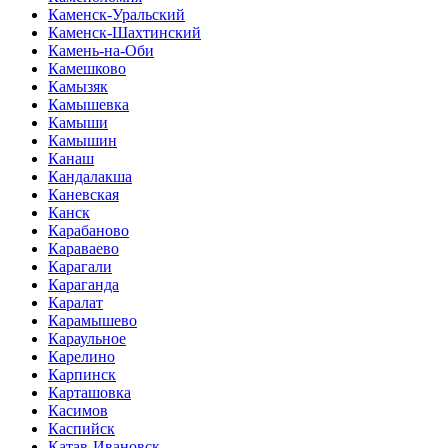
Каменск-Уральский
Каменск-Шахтинский
Камень-на-Оби
Камешково
Камызяк
Камышевка
Камыши
Камышин
Канаш
Кандалакша
Каневская
Канск
Карабаново
Караваево
Карагали
Караганда
Каралат
Карамышево
Караульное
Карелино
Карпинск
Карташовка
Касимов
Каспийск
Катав-Ивановск