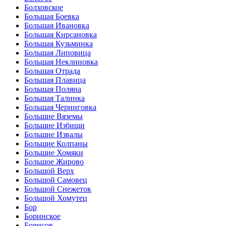
Болховское
Большая Боевка
Большая Ивановка
Большая Кирсановка
Большая Кузьминка
Большая Липовица
Большая Неклиновка
Большая Отрада
Большая Плавица
Большая Поляна
Большая Талинка
Большая Черниговка
Большие Вяземы
Большие Избищи
Большие Извалы
Большие Колпаны
Большие Хомяки
Большое Жирово
Большой Верх
Большой Самовец
Большой Снежеток
Большой Хомутец
Бор
Боринское
Борисов