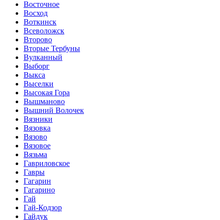
Восточное
Восход
Воткинск
Всеволожск
Второво
Вторые Тербуны
Вулканный
Выборг
Выкса
Выселки
Высокая Гора
Вышманово
Вышний Волочек
Вязники
Вязовка
Вязово
Вязовое
Вязьма
Гавриловское
Гавры
Гагарин
Гагарино
Гай
Гай-Кодзор
Гайдук