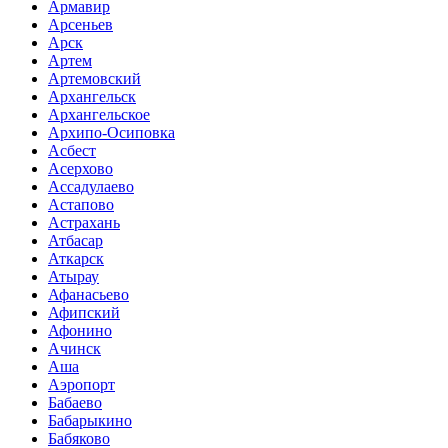
Армавир
Арсеньев
Арск
Артем
Артемовский
Архангельск
Архангельское
Архипо-Осиповка
Асбест
Асерхово
Ассадулаево
Астапово
Астрахань
Атбасар
Аткарск
Атырау
Афанасьево
Афипский
Афонино
Ачинск
Аша
Аэропорт
Бабаево
Бабарыкино
Бабяково