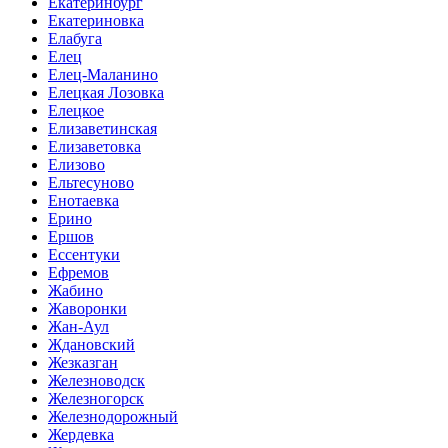
Екатеринбург
Екатериновка
Елабуга
Елец
Елец-Маланино
Елецкая Лозовка
Елецкое
Елизаветинская
Елизаветовка
Елизово
Ельтесуново
Енотаевка
Ерино
Ершов
Ессентуки
Ефремов
Жабино
Жаворонки
Жан-Аул
Ждановский
Жезказган
Железноводск
Железногорск
Железнодорожный
Жердевка