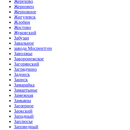
Жерехово
Жерновец
Жерновное
Жигулевск
Жлобин
Жостово
Жуковский
Забузан
Завальное
завода Мосрентген
Заволжье
Заворонежское
Загорянский
Загрядчино
Задонск
Заинск
Замарайка
Замартынье
Замежная
Замьяны
Заозерное
Заокский
Западный
Заплюсье
Заповедный