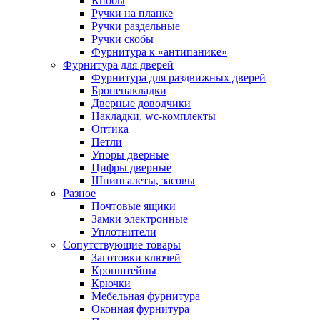
Кнобы
Ручки на планке
Ручки раздельные
Ручки скобы
Фурнитура к «антипанике»
Фурнитура для дверей
Фурнитура для раздвижных дверей
Броненакладки
Дверные доводчики
Накладки, wc-комплекты
Оптика
Петли
Упоры дверные
Цифры дверные
Шпингалеты, засовы
Разное
Почтовые ящики
Замки электронные
Уплотнители
Сопутствующие товары
Заготовки ключей
Кронштейны
Крючки
Мебельная фурнитура
Оконная фурнитура