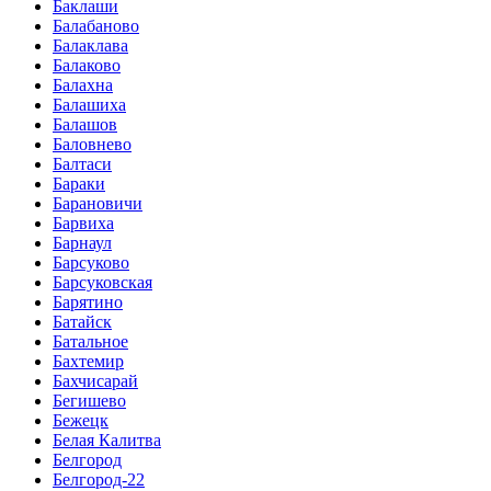
Баклаши
Балабаново
Балаклава
Балаково
Балахна
Балашиха
Балашов
Баловнево
Балтаси
Бараки
Барановичи
Барвиха
Барнаул
Барсуково
Барсуковская
Барятино
Батайск
Батальное
Бахтемир
Бахчисарай
Бегишево
Бежецк
Белая Калитва
Белгород
Белгород-22