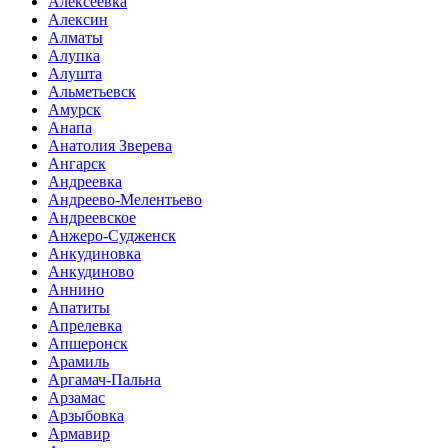
Алексеевка
Алексин
Алматы
Алупка
Алушта
Альметьевск
Амурск
Анапа
Анатолия Зверева
Ангарск
Андреевка
Андреево-Мелентьево
Андреевское
Анжеро-Судженск
Анкудиновка
Анкудиново
Аннино
Апатиты
Апрелевка
Апшеронск
Арамиль
Аргамач-Пальна
Арзамас
Арзыбовка
Армавир