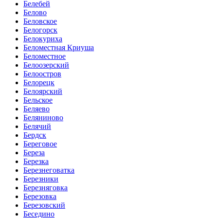
Белебей
Белово
Беловское
Белогорск
Белокуриха
Беломестная Криуша
Беломестное
Белоозерский
Белоостров
Белорецк
Белоярский
Бельское
Беляево
Беляниново
Белячий
Бердск
Береговое
Береза
Березка
Березнеговатка
Березники
Березняговка
Березовка
Березовский
Беседино