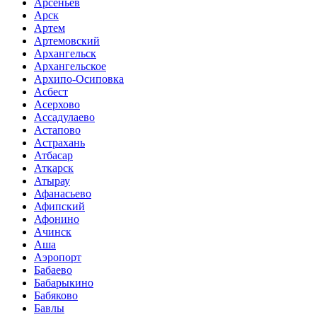
Арсеньев
Арск
Артем
Артемовский
Архангельск
Архангельское
Архипо-Осиповка
Асбест
Асерхово
Ассадулаево
Астапово
Астрахань
Атбасар
Аткарск
Атырау
Афанасьево
Афипский
Афонино
Ачинск
Аша
Аэропорт
Бабаево
Бабарыкино
Бабяково
Бавлы