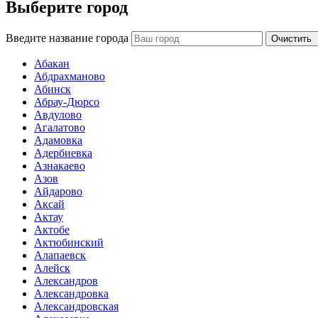
Выберите город
Введите название города
Очистить
Абакан
Абдрахманово
Абинск
Абрау-Дюрсо
Авдулово
Агалатово
Адамовка
Адербиевка
Азнакаево
Азов
Айдарово
Аксай
Актау
Актобе
Актюбинский
Алапаевск
Алейск
Александров
Александровка
Александровская