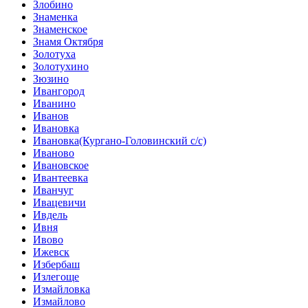
Злобино
Знаменка
Знаменское
Знамя Октября
Золотуха
Золотухино
Зюзино
Ивангород
Иванино
Иванов
Ивановка
Ивановка(Кургано-Головинский с/с)
Иваново
Ивановское
Ивантеевка
Иванчуг
Ивацевичи
Ивдель
Ивня
Ивово
Ижевск
Избербаш
Излегоще
Измайловка
Измайлово