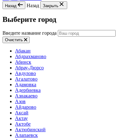
Назад
Назад
Закрыть
Выберите город
Введите название города
Очистить
Абакан
Абдрахманово
Абинск
Абрау-Дюрсо
Авдулово
Агалатово
Адамовка
Адербиевка
Азнакаево
Азов
Айдарово
Аксай
Актау
Актобе
Актюбинский
Алапаевск