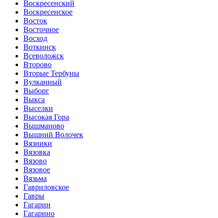
Воскресенский
Воскресенское
Восток
Восточное
Восход
Воткинск
Всеволожск
Второво
Вторые Тербуны
Вулканный
Выборг
Выкса
Выселки
Высокая Гора
Вышманово
Вышний Волочек
Вязники
Вязовка
Вязово
Вязовое
Вязьма
Гавриловское
Гавры
Гагарин
Гагарино