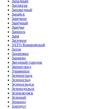
Западный
Заплюсье
Заповедный
Зарайск
Заречное
Заречный
Заречье
Заринск
Заря
Засечное
ЗАТО Комаровский
Затон
Захаровка
Заюково
Звездный городок
Звенигород
Здравница
Зеленогорск
Зеленоград
Зеленоградск
Зеленодольск
Зеленокумск
Зеленый
Зенкино
Златоуст