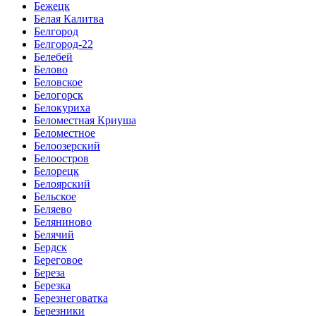
Бежецк
Белая Калитва
Белгород
Белгород-22
Белебей
Белово
Беловское
Белогорск
Белокуриха
Беломестная Криуша
Беломестное
Белоозерский
Белоостров
Белорецк
Белоярский
Бельское
Беляево
Беляниново
Белячий
Бердск
Береговое
Береза
Березка
Березнеговатка
Березники