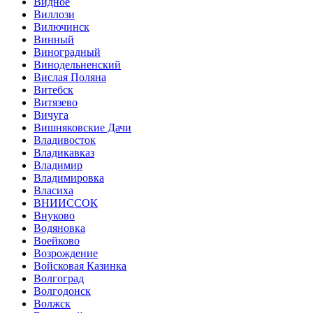
Видное
Виллози
Вилючинск
Винный
Виноградный
Винодельненский
Вислая Поляна
Витебск
Витязево
Вичуга
Вишняковские Дачи
Владивосток
Владикавказ
Владимир
Владимировка
Власиха
ВНИИССОК
Внуково
Водяновка
Воейково
Возрождение
Войсковая Казинка
Волгоград
Волгодонск
Волжск