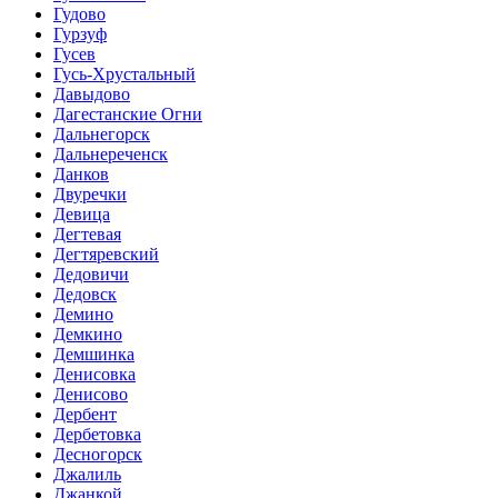
Гудово
Гурзуф
Гусев
Гусь-Хрустальный
Давыдово
Дагестанские Огни
Дальнегорск
Дальнереченск
Данков
Двуречки
Девица
Дегтевая
Дегтяревский
Дедовичи
Дедовск
Демино
Демкино
Демшинка
Денисовка
Денисово
Дербент
Дербетовка
Десногорск
Джалиль
Джанкой