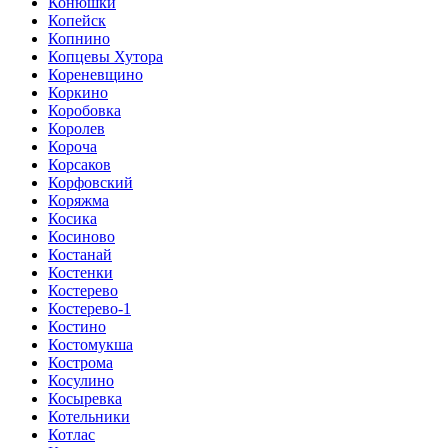
Конюшки
Копейск
Копнино
Копцевы Хутора
Кореневщино
Коркино
Коробовка
Королев
Короча
Корсаков
Корфовский
Коряжма
Косика
Косиново
Костанай
Костенки
Костерево
Костерево-1
Костино
Костомукша
Кострома
Косулино
Косыревка
Котельники
Котлас