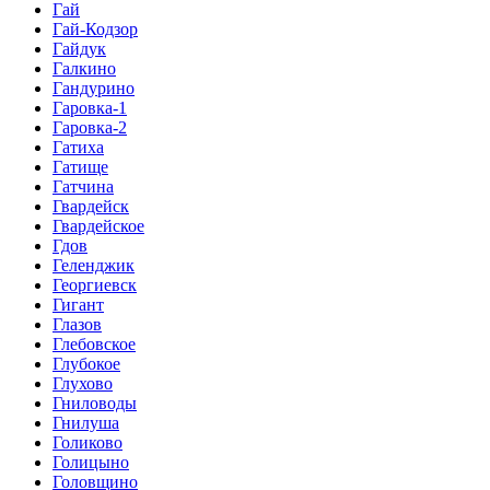
Гай
Гай-Кодзор
Гайдук
Галкино
Гандурино
Гаровка-1
Гаровка-2
Гатиха
Гатище
Гатчина
Гвардейск
Гвардейское
Гдов
Геленджик
Георгиевск
Гигант
Глазов
Глебовское
Глубокое
Глухово
Гниловоды
Гнилуша
Голиково
Голицыно
Головщино