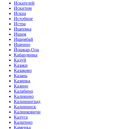
Искателей
Искитим
Искра
Истобное
Истра
Ишеевка
Ишим
Ишимбай
Ищеино
Йошкар-Ола
Кабардинка
Кадуй
Казаки
Казаково
Казань
Казинка
Казино
Калабино
Каликино
Калининград
Калининск
Калинковичи
Калуга
Кальтино
Каменка