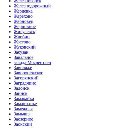
Железногорск
Железнодорожный
Жердевка
Жерехово
Жерновец
Жерновное
Жигулевск
Жлобин
Жостово
Жуковский
Забузан
Завальное
завода Мосрентген
Заволжье
Заворонежское
Загорянский
Загрядчино
Задонск
Заинск
Замарайка
Замартынье
Замежная
Замьяны
Заозерное
Заокский