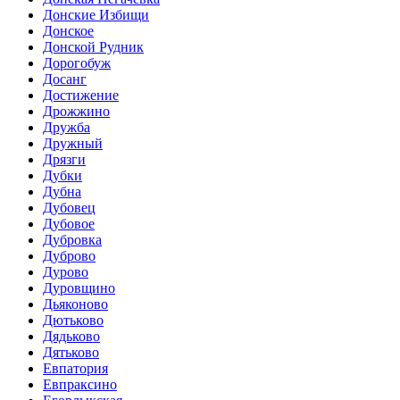
Донские Избищи
Донское
Донской Рудник
Дорогобуж
Досанг
Достижение
Дрожжино
Дружба
Дружный
Дрязги
Дубки
Дубна
Дубовец
Дубовое
Дубровка
Дуброво
Дурово
Дуровщино
Дьяконово
Дютьково
Дядьково
Дятьково
Евпатория
Евпраксино