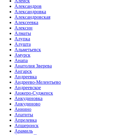
Алейск
Александров
Александровка
Александровская
Алексеевка
Алексин
Алматы
Алупка
Алушта
Альметьевск
Амурск
Анапа
Анатолия Зверева
Ангарск
Андреевка
Андреево-Мелентьево
Андреевское
Анжеро-Судженск
Анкудиновка
Анкудиново
Аннино
Апатиты
Апрелевка
Апшеронск
Арамиль