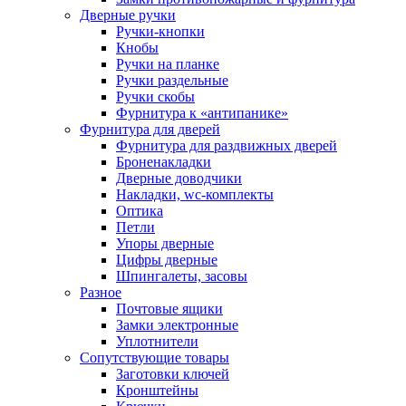
Дверные ручки
Ручки-кнопки
Кнобы
Ручки на планке
Ручки раздельные
Ручки скобы
Фурнитура к «антипанике»
Фурнитура для дверей
Фурнитура для раздвижных дверей
Броненакладки
Дверные доводчики
Накладки, wc-комплекты
Оптика
Петли
Упоры дверные
Цифры дверные
Шпингалеты, засовы
Разное
Почтовые ящики
Замки электронные
Уплотнители
Сопутствующие товары
Заготовки ключей
Кронштейны