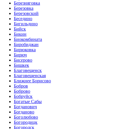
Березняговка
Березовка
Березовский
Беседино
Бигильдино
Бийск
Бикин
Биокомбината
Биробиджан
Бирюковка
Бирюч
Бисерово
Бишкек
Благовещенск
Благовещенская
Ближнее Борисово
Бобров
Боброво
Бобруйск
Богатые Сабы
Богданович
Богданово
Боголюбово
Богородицк
Богородск