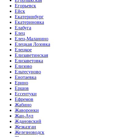
Егорлыкская
Егорьевск
Ейск
Екатеринбург
Екатериновка
Елабуга
Елец
Елец-Маланино
Елецкая Лозовка
Елецкое
Елизаветинская
Елизаветовка
Елизово
Ельтесуново
Енотаевка
Ерино
Ершов
Ессентуки
Ефремов
Жабино
Жаворонки
Жан-Аул
Ждановский
Жезказган
Железноводск