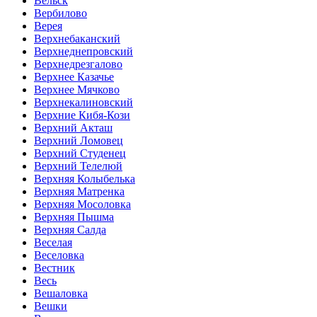
Вельск
Вербилово
Верея
Верхнебаканский
Верхнеднепровский
Верхнедрезгалово
Верхнее Казачье
Верхнее Мячково
Верхнекалиновский
Верхние Кибя-Кози
Верхний Акташ
Верхний Ломовец
Верхний Студенец
Верхний Телелюй
Верхняя Колыбелька
Верхняя Матренка
Верхняя Мосоловка
Верхняя Пышма
Верхняя Салда
Веселая
Веселовка
Вестник
Весь
Вешаловка
Вешки