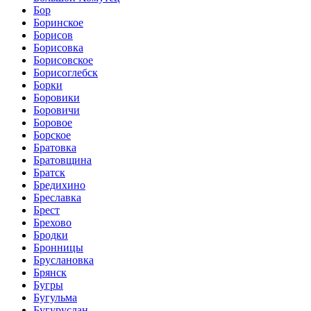
Бор
Боринское
Борисов
Борисовка
Борисовское
Борисоглебск
Борки
Боровики
Боровичи
Боровое
Борское
Братовка
Братовщина
Братск
Бредихино
Бреславка
Брест
Брехово
Бродки
Бронницы
Бруслановка
Брянск
Бугры
Бугульма
Бугуруслан