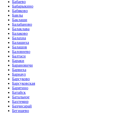
Бабаево
Бабарыкино
Бабяково
Бавлы
Баклаши
Балабаново
Балаклава
Балаково
Балахна
Балашиха
Балашов
Баловнево
Балтаси
Бараки
Барановичи
Барвиха
Барнаул
Барсуково
Барсуковская
Барятино
Батайск
Батальное
Бахтемир
Бахчисарай
Бегишево