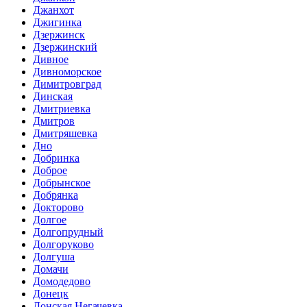
Джанхот
Джигинка
Дзержинск
Дзержинский
Дивное
Дивноморское
Димитровград
Динская
Дмитриевка
Дмитров
Дмитряшевка
Дно
Добринка
Доброе
Добрынское
Добрянка
Докторово
Долгое
Долгопрудный
Долгоруково
Долгуша
Домачи
Домодедово
Донецк
Донская Негачевка