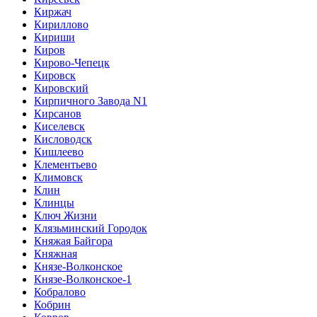
Киржач
Кириллово
Кириши
Киров
Кирово-Чепецк
Кировск
Кировский
Кирпичного Завода N1
Кирсанов
Киселевск
Кисловодск
Кишлеево
Клементьево
Климовск
Клин
Клинцы
Ключ Жизни
Клязьминский Городок
Княжая Байгора
Княжная
Князе-Волконское
Князе-Волконское-1
Кобралово
Кобрин