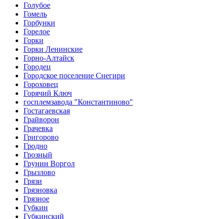
Голубое
Гомель
Горбунки
Горелое
Горки
Горки Ленинские
Горно-Алтайск
Городец
Городское поселение Снегири
Гороховец
Горячий Ключ
госплемзавода "Константиново"
Гостагаевская
Грайворон
Грачевка
Григорово
Гродно
Грозный
Грунин Воргол
Грызлово
Грязи
Грязновка
Грязное
Губкин
Губкинский