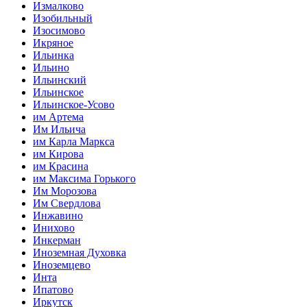
Измалково
Изобильный
Изосимово
Икряное
Ильинка
Ильино
Ильинский
Ильинское
Ильинское-Усово
им Артема
Им Ильича
им Карла Маркса
им Кирова
им Красина
им Максима Горького
Им Морозова
Им Свердлова
Инжавино
Инихово
Инкерман
Иноземная Духовка
Иноземцево
Инта
Ипатово
Иркутск