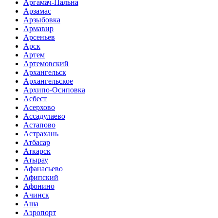
Аргамач-Пальна
Арзамас
Арзыбовка
Армавир
Арсеньев
Арск
Артем
Артемовский
Архангельск
Архангельское
Архипо-Осиповка
Асбест
Асерхово
Ассадулаево
Астапово
Астрахань
Атбасар
Аткарск
Атырау
Афанасьево
Афипский
Афонино
Ачинск
Аша
Аэропорт