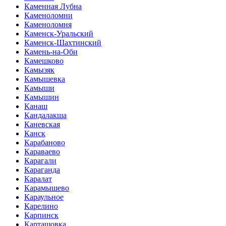
Каменная Лубна
Каменоломни
Каменоломня
Каменск-Уральский
Каменск-Шахтинский
Камень-на-Оби
Камешково
Камызяк
Камышевка
Камыши
Камышин
Канаш
Кандалакша
Каневская
Канск
Карабаново
Караваево
Карагали
Караганда
Каралат
Карамышево
Караульное
Карелино
Карпинск
Карташовка