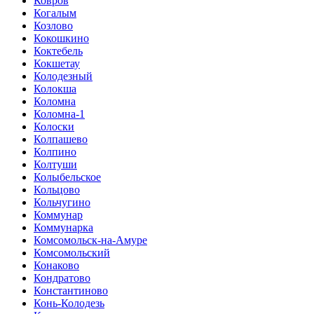
Ковров
Когалым
Козлово
Кокошкино
Коктебель
Кокшетау
Колодезный
Колокша
Коломна
Коломна-1
Колоски
Колпашево
Колпино
Колтуши
Колыбельское
Кольцово
Кольчугино
Коммунар
Коммунарка
Комсомольск-на-Амуре
Комсомольский
Конаково
Кондратово
Константиново
Конь-Колодезь