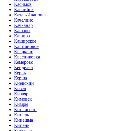
Касимов
Каспийск
Катав-Ивановск
Качелино
Качканар
Кашары
Кашира
Каширское
Каштановое
Кваркено
Квасниковка
Кемерово
Кенделен
Керчь
Керша
Киевский
Кизел
Кизляр
Кимовск
Кимры
Кингисепп
Кинель
Кинешма
Кипень
Киреевск