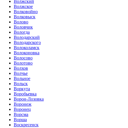
Волжский
Волжское
Волковойно
Волковыск
Волово
Воловчик
Вологда
Володарский
Володарского
Волоколамск
Волоконовка
Волосово
Волотово
Волхов
Волчье
Вольное
Вольск
Воркута
Воробьевка
Ворон-Лозовка
Воронеж
Воронец
Ворсма
Ворша
Воскресенск