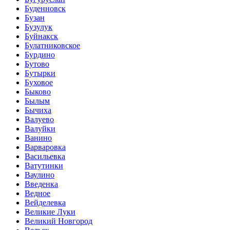
Буденновск
Бузан
Бузулук
Буйнакск
Булатниковское
Бурдино
Бутово
Бутырки
Буховое
Быково
Былым
Бычиха
Валуево
Валуйки
Ванино
Варваровка
Васильевка
Ватутинки
Ваулино
Введенка
Ведное
Вейделевка
Великие Луки
Великий Новгород