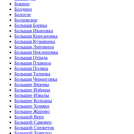
Бокино
Болдино
Бологое
Болховское
Большая Боевка
Большая Ивановка
Большая Кирсановка
Большая Кузьминка
Большая Липовица
Большая Неклиновка
Большая Отрада
Большая Плавица
Большая Поляна
Большая Талинка
Большая Черниговка
Большие Вяземы
Большие Избищи
Большие Извалы
Большие Колпаны
Большие Хомяки
Большое Жирово
Большой Верх
Большой Самовец
Большой Снежеток
Большой Хомутец