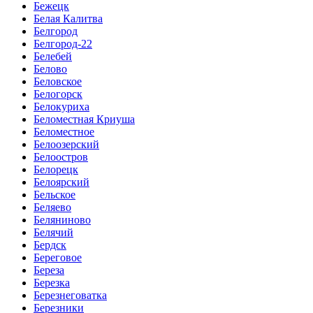
Бежецк
Белая Калитва
Белгород
Белгород-22
Белебей
Белово
Беловское
Белогорск
Белокуриха
Беломестная Криуша
Беломестное
Белоозерский
Белоостров
Белорецк
Белоярский
Бельское
Беляево
Беляниново
Белячий
Бердск
Береговое
Береза
Березка
Березнеговатка
Березники