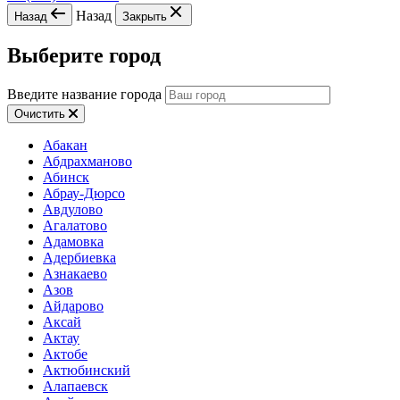
Назад
Назад
Закрыть
Выберите город
Введите название города
Очистить
Абакан
Абдрахманово
Абинск
Абрау-Дюрсо
Авдулово
Агалатово
Адамовка
Адербиевка
Азнакаево
Азов
Айдарово
Аксай
Актау
Актобе
Актюбинский
Алапаевск