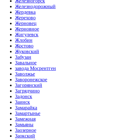
Железногорск
Железнодорожный
Жердевка
Жерехово
Жерновец
Жерновное
Жигулевск
Жлобин
Жостово
Жуковский
Забузан
Завальное
завода Мосрентген
Заволжье
Заворонежское
Загорянский
Загрядчино
Задонск
Заинск
Замарайка
Замартынье
Замежная
Замьяны
Заозерное
Заокский