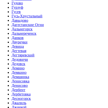
Гудово
Гурзуф
Гусев
Гусь-Хрустальный
Давыдово
Дагестанские Огни
Дальнегорск
Дальнереченск
Данков
Двуречки
Девица
Дегтевая
Дегтяревский
Дедовичи
Дедовск
Демино
Демкино
Демшинка
Денисовка
Денисово
Дербент
Дербетовка
Десногорск
Джалиль
Джанкой