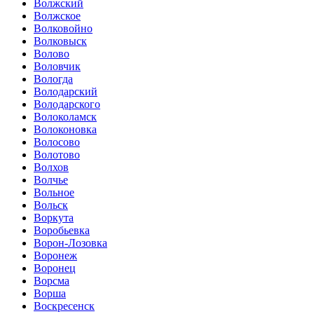
Волжский
Волжское
Волковойно
Волковыск
Волово
Воловчик
Вологда
Володарский
Володарского
Волоколамск
Волоконовка
Волосово
Волотово
Волхов
Волчье
Вольное
Вольск
Воркута
Воробьевка
Ворон-Лозовка
Воронеж
Воронец
Ворсма
Ворша
Воскресенск