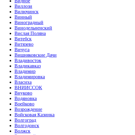
Видное
Виллози
Вилючинск
Винный
Виноградный
Винодельненский
Вислая Поляна
Витебск
Витязево
Вичуга
Вишняковские Дачи
Владивосток
Владикавказ
Владимир
Владимировка
Власиха
ВНИИССОК
Внуково
Водяновка
Воейково
Возрождение
Войсковая Казинка
Волгоград
Волгодонск
Волжск