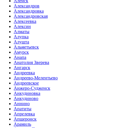
Алейск
Александров
Александровка
Александровская
Алексеевка
Алексин
Алматы
Алупка
Алушта
Альметьевск
Амурск
Анапа
Анатолия Зверева
Ангарск
Андреевка
Андреево-Мелентьево
Андреевское
Анжеро-Судженск
Анкудиновка
Анкудиново
Аннино
Апатиты
Апрелевка
Апшеронск
Арамиль