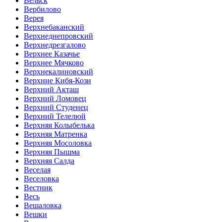
Вельск
Вербилово
Верея
Верхнебаканский
Верхнеднепровский
Верхнедрезгалово
Верхнее Казачье
Верхнее Мячково
Верхнекалиновский
Верхние Кибя-Кози
Верхний Акташ
Верхний Ломовец
Верхний Студенец
Верхний Телелюй
Верхняя Колыбелька
Верхняя Матренка
Верхняя Мосоловка
Верхняя Пышма
Верхняя Салда
Веселая
Веселовка
Вестник
Весь
Вешаловка
Вешки