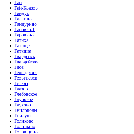
Гай
Гай-Кодзор
Гайдук
Галкино
Гандурино
Гаровка-1
Гаровка-2
Гатиха
Гатище
Гатчина
Гвардейск
Гвардейское
Гдов
Геленджик
Георгиевск
Гигант
Глазов
Глебовское
Глубокое
Глухово
Гниловоды
Гнилуша
Голиково
Голицыно
Головщино