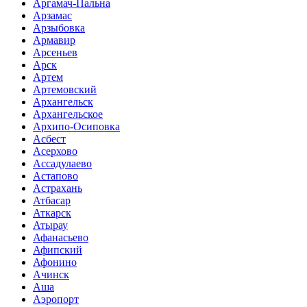
Аргамач-Пальна
Арзамас
Арзыбовка
Армавир
Арсеньев
Арск
Артем
Артемовский
Архангельск
Архангельское
Архипо-Осиповка
Асбест
Асерхово
Ассадулаево
Астапово
Астрахань
Атбасар
Аткарск
Атырау
Афанасьево
Афипский
Афонино
Ачинск
Аша
Аэропорт