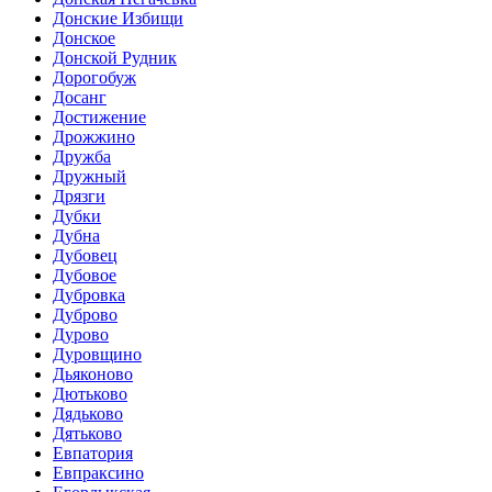
Донские Избищи
Донское
Донской Рудник
Дорогобуж
Досанг
Достижение
Дрожжино
Дружба
Дружный
Дрязги
Дубки
Дубна
Дубовец
Дубовое
Дубровка
Дуброво
Дурово
Дуровщино
Дьяконово
Дютьково
Дядьково
Дятьково
Евпатория
Евпраксино