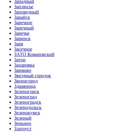
Западный
Заплюсье
Заповедный
Зарайск
Заречное
Заречный
Заречье
Заринск
Заря
Засечное
ЗАТО Комаровский
Затон
Захаровка
Заюково
Звездный городок
Звенигород
Здравница
Зеленогорск
Зеленоград
Зеленоградск
Зеленодольск
Зеленокумск
Зеленый
Зенкино
Златоуст