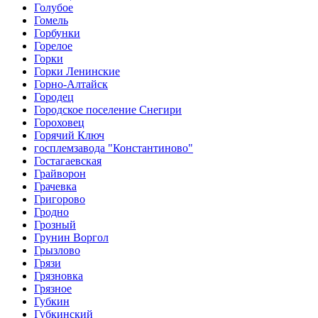
Голубое
Гомель
Горбунки
Горелое
Горки
Горки Ленинские
Горно-Алтайск
Городец
Городское поселение Снегири
Гороховец
Горячий Ключ
госплемзавода "Константиново"
Гостагаевская
Грайворон
Грачевка
Григорово
Гродно
Грозный
Грунин Воргол
Грызлово
Грязи
Грязновка
Грязное
Губкин
Губкинский