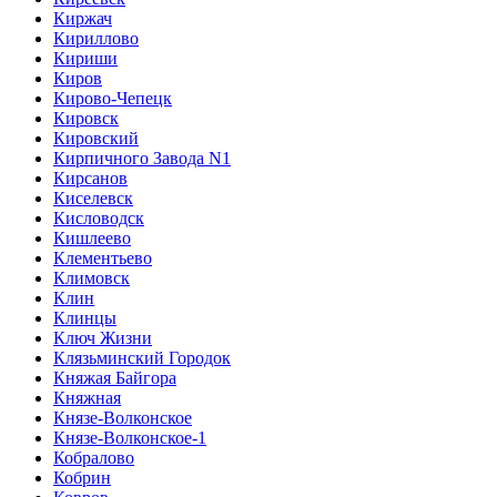
Киржач
Кириллово
Кириши
Киров
Кирово-Чепецк
Кировск
Кировский
Кирпичного Завода N1
Кирсанов
Киселевск
Кисловодск
Кишлеево
Клементьево
Климовск
Клин
Клинцы
Ключ Жизни
Клязьминский Городок
Княжая Байгора
Княжная
Князе-Волконское
Князе-Волконское-1
Кобралово
Кобрин