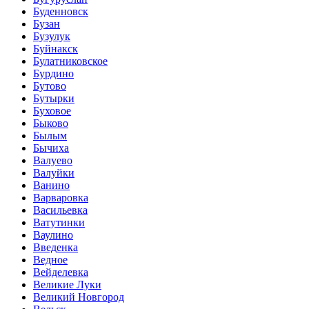
Буденновск
Бузан
Бузулук
Буйнакск
Булатниковское
Бурдино
Бутово
Бутырки
Буховое
Быково
Былым
Бычиха
Валуево
Валуйки
Ванино
Варваровка
Васильевка
Ватутинки
Ваулино
Введенка
Ведное
Вейделевка
Великие Луки
Великий Новгород