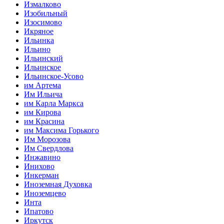
Измалково
Изобильный
Изосимово
Икряное
Ильинка
Ильино
Ильинский
Ильинское
Ильинское-Усово
им Артема
Им Ильича
им Карла Маркса
им Кирова
им Красина
им Максима Горького
Им Морозова
Им Свердлова
Инжавино
Инихово
Инкерман
Иноземная Духовка
Иноземцево
Инта
Ипатово
Иркутск