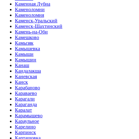
Каменная Лубна
Каменоломни
Каменоломня
Каменск-Уральский
Каменск-Шахтинский
Камень-на-Оби
Камешково
Камызяк
Камышевка
Камыши
Камышин
Канаш
Кандалакша
Каневская
Канск
Карабаново
Караваево
Карагали
Караганда
Каралат
Карамышево
Караульное
Карелино
Карпинск
Карташовка