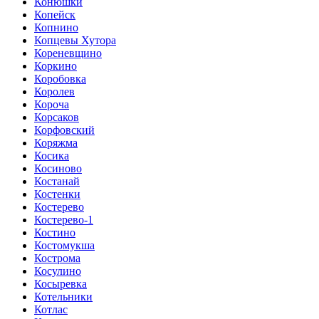
Конюшки
Копейск
Копнино
Копцевы Хутора
Кореневщино
Коркино
Коробовка
Королев
Короча
Корсаков
Корфовский
Коряжма
Косика
Косиново
Костанай
Костенки
Костерево
Костерево-1
Костино
Костомукша
Кострома
Косулино
Косыревка
Котельники
Котлас