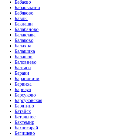
Бабаево
Бабарыкино
Бабяково
Бавлы
Баклаши
Балабаново
Балаклава
Балаково
Балахна
Балашиха
Балашов
Баловнево
Балтаси
Бараки
Барановичи
Барвиха
Барнаул
Барсуково
Барсуковская
Барятино
Батайск
Батальное
Бахтемир
Бахчисарай
Бегишево