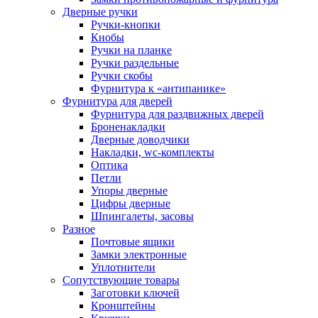
Дверные ручки
Ручки-кнопки
Кнобы
Ручки на планке
Ручки раздельные
Ручки скобы
Фурнитура к «антипанике»
Фурнитура для дверей
Фурнитура для раздвижных дверей
Броненакладки
Дверные доводчики
Накладки, wc-комплекты
Оптика
Петли
Упоры дверные
Цифры дверные
Шпингалеты, засовы
Разное
Почтовые ящики
Замки электронные
Уплотнители
Сопутствующие товары
Заготовки ключей
Кронштейны