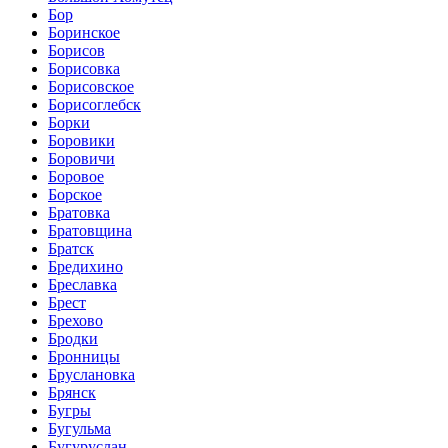
Бор
Боринское
Борисов
Борисовка
Борисовское
Борисоглебск
Борки
Боровики
Боровичи
Боровое
Борское
Братовка
Братовщина
Братск
Бредихино
Бреславка
Брест
Брехово
Бродки
Бронницы
Бруслановка
Брянск
Бугры
Бугульма
Бугуруслан