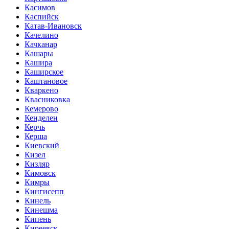
Касимов
Каспийск
Катав-Ивановск
Качелино
Качканар
Кашары
Кашира
Каширское
Каштановое
Кваркено
Квасниковка
Кемерово
Кенделен
Керчь
Керша
Киевский
Кизел
Кизляр
Кимовск
Кимры
Кингисепп
Кинель
Кинешма
Кипень
Киреевск