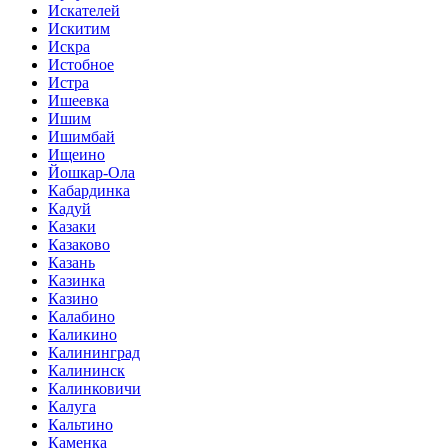
Искателей
Искитим
Искра
Истобное
Истра
Ишеевка
Ишим
Ишимбай
Ищеино
Йошкар-Ола
Кабардинка
Кадуй
Казаки
Казаково
Казань
Казинка
Казино
Калабино
Каликино
Калининград
Калининск
Калинковичи
Калуга
Кальтино
Каменка