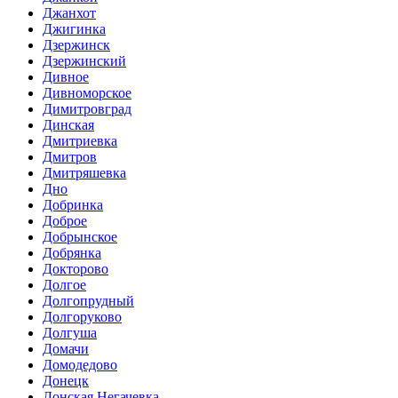
Джанхот
Джигинка
Дзержинск
Дзержинский
Дивное
Дивноморское
Димитровград
Динская
Дмитриевка
Дмитров
Дмитряшевка
Дно
Добринка
Доброе
Добрынское
Добрянка
Докторово
Долгое
Долгопрудный
Долгоруково
Долгуша
Домачи
Домодедово
Донецк
Донская Негачевка