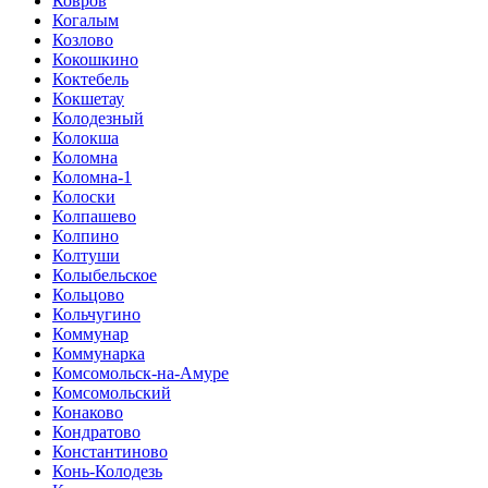
Ковров
Когалым
Козлово
Кокошкино
Коктебель
Кокшетау
Колодезный
Колокша
Коломна
Коломна-1
Колоски
Колпашево
Колпино
Колтуши
Колыбельское
Кольцово
Кольчугино
Коммунар
Коммунарка
Комсомольск-на-Амуре
Комсомольский
Конаково
Кондратово
Константиново
Конь-Колодезь