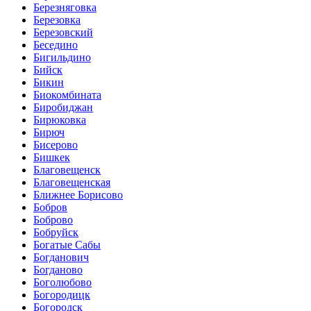
Березняговка
Березовка
Березовский
Беседино
Бигильдино
Бийск
Бикин
Биокомбината
Биробиджан
Бирюковка
Бирюч
Бисерово
Бишкек
Благовещенск
Благовещенская
Ближнее Борисово
Бобров
Боброво
Бобруйск
Богатые Сабы
Богданович
Богданово
Боголюбово
Богородицк
Богородск