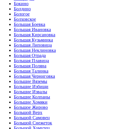
Бокино
Болдино
Бологое
Болховское
Большая Боевка
Большая Ивановка
Большая Кирсановка
Большая Кузьминка
Большая Липовица
Большая Неклиновка
Большая Отрада
Большая Плавица
Большая Поляна
Большая Талинка
Большая Черниговка
Большие Вяземы
Большие Избищи
Большие Извалы
Большие Колпаны
Большие Хомяки
Большое Жирово
Большой Верх
Большой Самовец
Большой Снежеток
Большой Хомутец