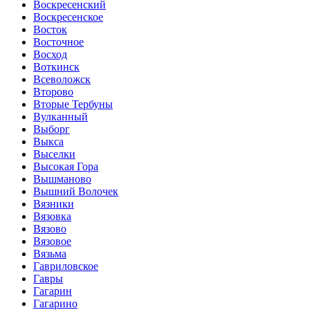
Воскресенский
Воскресенское
Восток
Восточное
Восход
Воткинск
Всеволожск
Второво
Вторые Тербуны
Вулканный
Выборг
Выкса
Выселки
Высокая Гора
Вышманово
Вышний Волочек
Вязники
Вязовка
Вязово
Вязовое
Вязьма
Гавриловское
Гавры
Гагарин
Гагарино