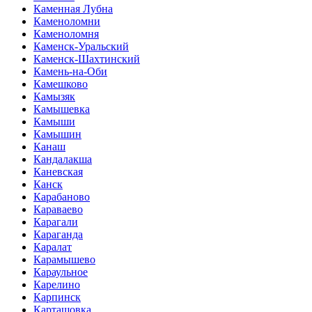
Каменная Лубна
Каменоломни
Каменоломня
Каменск-Уральский
Каменск-Шахтинский
Камень-на-Оби
Камешково
Камызяк
Камышевка
Камыши
Камышин
Канаш
Кандалакша
Каневская
Канск
Карабаново
Караваево
Карагали
Караганда
Каралат
Карамышево
Караульное
Карелино
Карпинск
Карташовка