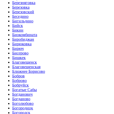
Березняговка
Березовка
Березовский
Беседино
Бигильдино
Бийск
Бикин
Биокомбината
Биробиджан
Бирюковка
Бирюч
Бисерово
Бишкек
Благовещенск
Благовещенская
Ближнее Борисово
Бобров
Боброво
Бобруйск
Богатые Сабы
Богданович
Богданово
Боголюбово
Богородицк
Богородск