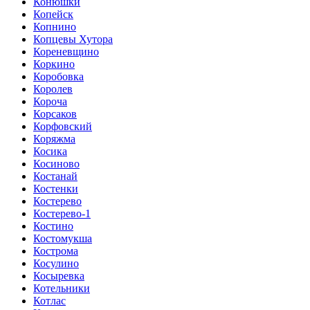
Конюшки
Копейск
Копнино
Копцевы Хутора
Кореневщино
Коркино
Коробовка
Королев
Короча
Корсаков
Корфовский
Коряжма
Косика
Косиново
Костанай
Костенки
Костерево
Костерево-1
Костино
Костомукша
Кострома
Косулино
Косыревка
Котельники
Котлас