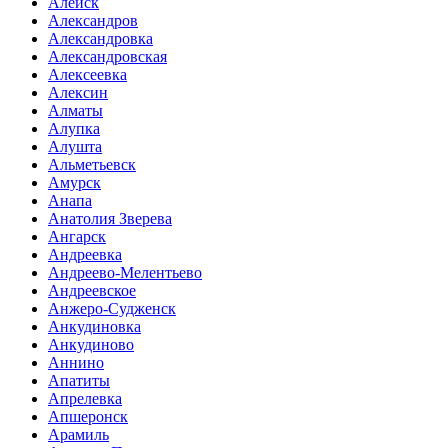
Алейск
Александров
Александровка
Александровская
Алексеевка
Алексин
Алматы
Алупка
Алушта
Альметьевск
Амурск
Анапа
Анатолия Зверева
Ангарск
Андреевка
Андреево-Мелентьево
Андреевское
Анжеро-Судженск
Анкудиновка
Анкудиново
Аннино
Апатиты
Апрелевка
Апшеронск
Арамиль