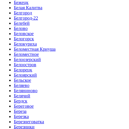
Бежецк
Белая Калитва
Белгород
Белгород-22
Белебей
Белово
Беловское
Белогорск
Белокуриха
Беломестная Криуша
Беломестное
Белоозерский
Белоостров
Белорецк
Белоярский
Бельское
Беляево
Беляниново
Белячий
Бердск
Береговое
Береза
Березка
Березнеговатка
Березники