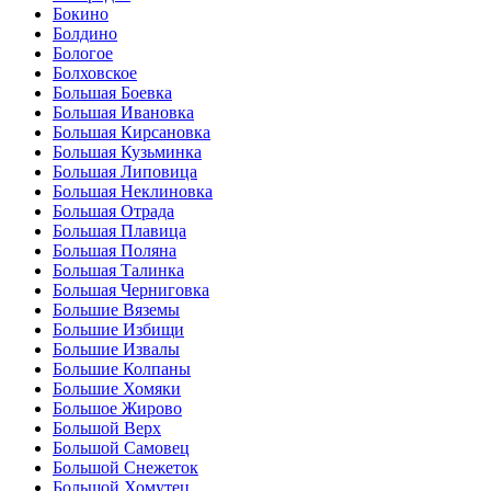
Бокино
Болдино
Бологое
Болховское
Большая Боевка
Большая Ивановка
Большая Кирсановка
Большая Кузьминка
Большая Липовица
Большая Неклиновка
Большая Отрада
Большая Плавица
Большая Поляна
Большая Талинка
Большая Черниговка
Большие Вяземы
Большие Избищи
Большие Извалы
Большие Колпаны
Большие Хомяки
Большое Жирово
Большой Верх
Большой Самовец
Большой Снежеток
Большой Хомутец