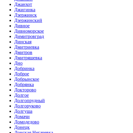
Джанхот
Джигинка
Дзержинск
Дзержинский
Дивное
Дивноморское
Димитровград
Динская
Дмитриевка
Дмитров
Дмитряшевка
Дно
Добринка
Доброе
Добрынское
Добрянка
Докторово
Долгое
Долгопрудный
Долгоруково
Долгуша
Домачи
Домодедово
Донецк
Донская Негачевка