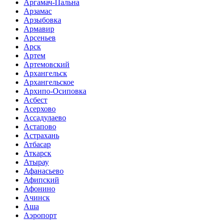
Аргамач-Пальна
Арзамас
Арзыбовка
Армавир
Арсеньев
Арск
Артем
Артемовский
Архангельск
Архангельское
Архипо-Осиповка
Асбест
Асерхово
Ассадулаево
Астапово
Астрахань
Атбасар
Аткарск
Атырау
Афанасьево
Афипский
Афонино
Ачинск
Аша
Аэропорт