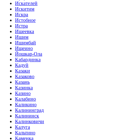
Искателей
Искитим
Искра
Истобное
Истра
Ишеевка
Ишим
Ишимбай
Ищеино
Йошкар-Ола
Кабардинка
Кадуй
Казаки
Казаково
Казань
Казинка
Казино
Калабино
Каликино
Калининград
Калининск
Калинковичи
Калуга
Кальтино
Каменка