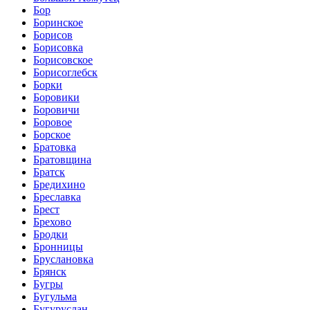
Бор
Боринское
Борисов
Борисовка
Борисовское
Борисоглебск
Борки
Боровики
Боровичи
Боровое
Борское
Братовка
Братовщина
Братск
Бредихино
Бреславка
Брест
Брехово
Бродки
Бронницы
Бруслановка
Брянск
Бугры
Бугульма
Бугуруслан