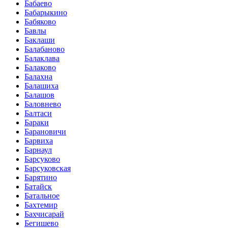
Бабаево
Бабарыкино
Бабяково
Бавлы
Баклаши
Балабаново
Балаклава
Балаково
Балахна
Балашиха
Балашов
Баловнево
Балтаси
Бараки
Барановичи
Барвиха
Барнаул
Барсуково
Барсуковская
Барятино
Батайск
Батальное
Бахтемир
Бахчисарай
Бегишево