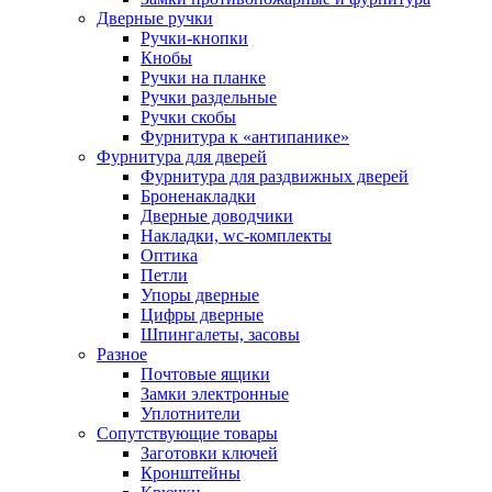
Дверные ручки
Ручки-кнопки
Кнобы
Ручки на планке
Ручки раздельные
Ручки скобы
Фурнитура к «антипанике»
Фурнитура для дверей
Фурнитура для раздвижных дверей
Броненакладки
Дверные доводчики
Накладки, wc-комплекты
Оптика
Петли
Упоры дверные
Цифры дверные
Шпингалеты, засовы
Разное
Почтовые ящики
Замки электронные
Уплотнители
Сопутствующие товары
Заготовки ключей
Кронштейны