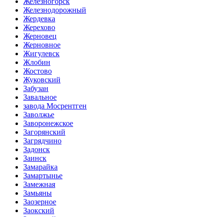
Железногорск
Железнодорожный
Жердевка
Жерехово
Жерновец
Жерновное
Жигулевск
Жлобин
Жостово
Жуковский
Забузан
Завальное
завода Мосрентген
Заволжье
Заворонежское
Загорянский
Загрядчино
Задонск
Заинск
Замарайка
Замартынье
Замежная
Замьяны
Заозерное
Заокский