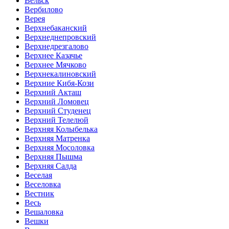
Вельск
Вербилово
Верея
Верхнебаканский
Верхнеднепровский
Верхнедрезгалово
Верхнее Казачье
Верхнее Мячково
Верхнекалиновский
Верхние Кибя-Кози
Верхний Акташ
Верхний Ломовец
Верхний Студенец
Верхний Телелюй
Верхняя Колыбелька
Верхняя Матренка
Верхняя Мосоловка
Верхняя Пышма
Верхняя Салда
Веселая
Веселовка
Вестник
Весь
Вешаловка
Вешки