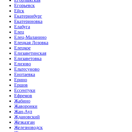
Егорлыкская
Егорьевск
Ейск
Екатеринбург
Екатериновка
Елабуга
Елец
Елец-Маланино
Елецкая Лозовка
Елецкое
Елизаветинская
Елизаветовка
Елизово
Ельтесуново
Енотаевка
Ерино
Ершов
Ессентуки
Ефремов
Жабино
Жаворонки
Жан-Аул
Ждановский
Жезказган
Железноводск