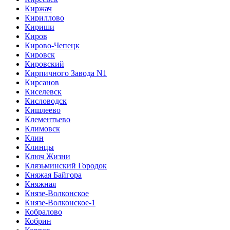
Киржач
Кириллово
Кириши
Киров
Кирово-Чепецк
Кировск
Кировский
Кирпичного Завода N1
Кирсанов
Киселевск
Кисловодск
Кишлеево
Клементьево
Климовск
Клин
Клинцы
Ключ Жизни
Клязьминский Городок
Княжая Байгора
Княжная
Князе-Волконское
Князе-Волконское-1
Кобралово
Кобрин