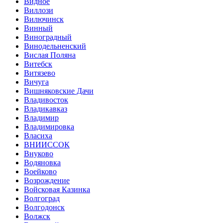
Видное
Виллози
Вилючинск
Винный
Виноградный
Винодельненский
Вислая Поляна
Витебск
Витязево
Вичуга
Вишняковские Дачи
Владивосток
Владикавказ
Владимир
Владимировка
Власиха
ВНИИССОК
Внуково
Водяновка
Воейково
Возрождение
Войсковая Казинка
Волгоград
Волгодонск
Волжск