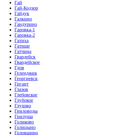
Гай
Гай-Кодзор
Гайдук
Галкино
Гандурино
Гаровка-1
Гаровка-2
Гатиха
Гатище
Гатчина
Гвардейск
Гвардейское
Гдов
Геленджик
Георгиевск
Гигант
Глазов
Глебовское
Глубокое
Глухово
Гниловоды
Гнилуша
Голиково
Голицыно
Головщино