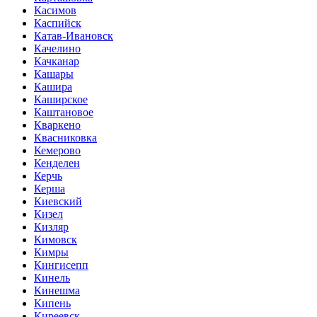
Касимов
Каспийск
Катав-Ивановск
Качелино
Качканар
Кашары
Кашира
Каширское
Каштановое
Кваркено
Квасниковка
Кемерово
Кенделен
Керчь
Керша
Киевский
Кизел
Кизляр
Кимовск
Кимры
Кингисепп
Кинель
Кинешма
Кипень
Киреевск