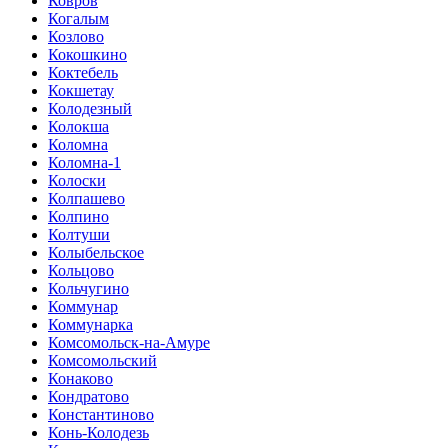
Ковров
Когалым
Козлово
Кокошкино
Коктебель
Кокшетау
Колодезный
Колокша
Коломна
Коломна-1
Колоски
Колпашево
Колпино
Колтуши
Колыбельское
Кольцово
Кольчугино
Коммунар
Коммунарка
Комсомольск-на-Амуре
Комсомольский
Конаково
Кондратово
Константиново
Конь-Колодезь