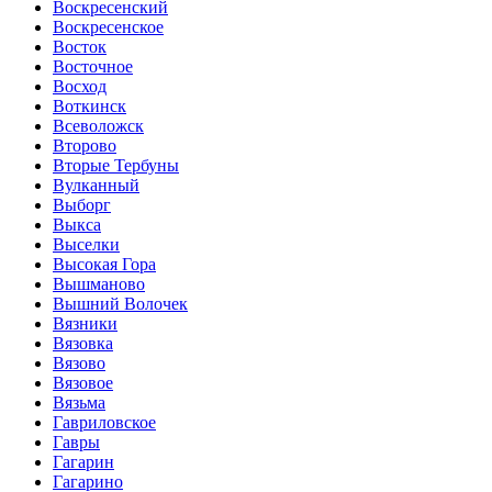
Воскресенский
Воскресенское
Восток
Восточное
Восход
Воткинск
Всеволожск
Второво
Вторые Тербуны
Вулканный
Выборг
Выкса
Выселки
Высокая Гора
Вышманово
Вышний Волочек
Вязники
Вязовка
Вязово
Вязовое
Вязьма
Гавриловское
Гавры
Гагарин
Гагарино