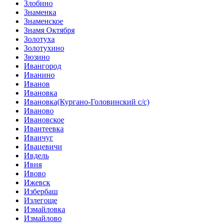
Злобино
Знаменка
Знаменское
Знамя Октября
Золотуха
Золотухино
Зюзино
Ивангород
Иванино
Иванов
Ивановка
Ивановка(Кургано-Головинский с/с)
Иваново
Ивановское
Ивантеевка
Иванчуг
Ивацевичи
Ивдель
Ивня
Ивово
Ижевск
Избербаш
Излегоще
Измайловка
Измайлово