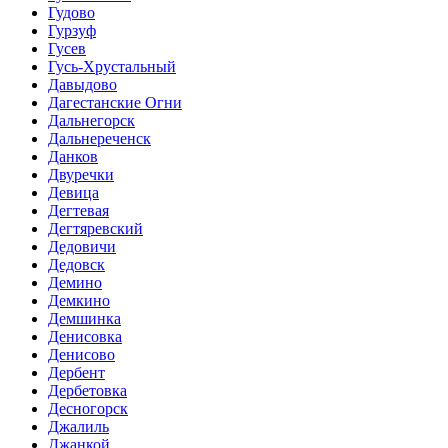
Гудово
Гурзуф
Гусев
Гусь-Хрустальный
Давыдово
Дагестанские Огни
Дальнегорск
Дальнереченск
Данков
Двуречки
Девица
Дегтевая
Дегтяревский
Дедовичи
Дедовск
Демино
Демкино
Демшинка
Денисовка
Денисово
Дербент
Дербетовка
Десногорск
Джалиль
Джанкой