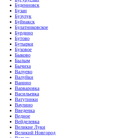
Буденновск
Бузан
Бузулук
Буйнакск
Булатниковское
Бурдино
Бутово
Бутырки
Буховое
Быково
Былым
Бычиха
Валуево
Валуйки
Ванино
Варваровка
Васильевка
Ватутинки
Ваулино
Введенка
Ведное
Вейделевка
Великие Луки
Великий Новгород