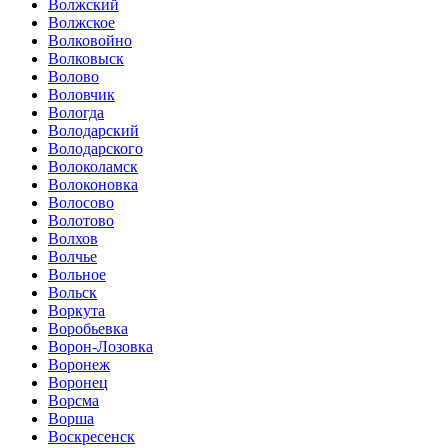
Волжский
Волжское
Волковойно
Волковыск
Волово
Воловчик
Вологда
Володарский
Володарского
Волоколамск
Волоконовка
Волосово
Волотово
Волхов
Волчье
Вольное
Вольск
Воркута
Воробьевка
Ворон-Лозовка
Воронеж
Воронец
Ворсма
Ворша
Воскресенск