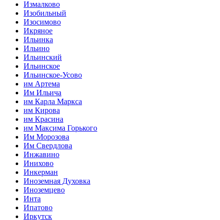
Измалково
Изобильный
Изосимово
Икряное
Ильинка
Ильино
Ильинский
Ильинское
Ильинское-Усово
им Артема
Им Ильича
им Карла Маркса
им Кирова
им Красина
им Максима Горького
Им Морозова
Им Свердлова
Инжавино
Инихово
Инкерман
Иноземная Духовка
Иноземцево
Инта
Ипатово
Иркутск