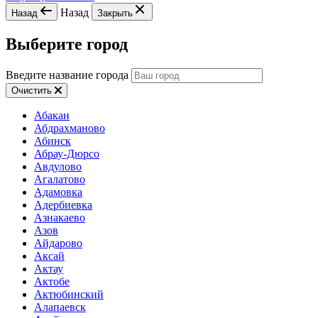
Назад
Назад
Закрыть
Выберите город
Введите название города
Очистить
Абакан
Абдрахманово
Абинск
Абрау-Дюрсо
Авдулово
Агалатово
Адамовка
Адербиевка
Азнакаево
Азов
Айдарово
Аксай
Актау
Актобе
Актюбинский
Алапаевск