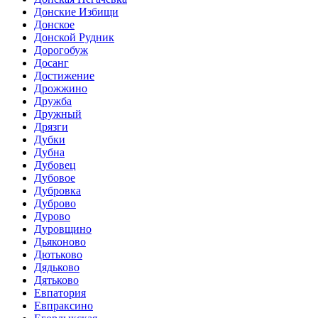
Донские Избищи
Донское
Донской Рудник
Дорогобуж
Досанг
Достижение
Дрожжино
Дружба
Дружный
Дрязги
Дубки
Дубна
Дубовец
Дубовое
Дубровка
Дуброво
Дурово
Дуровщино
Дьяконово
Дютьково
Дядьково
Дятьково
Евпатория
Евпраксино