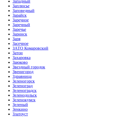
Западный
Заплюсье
Заповедный
Зарайск
Заречное
Заречный
Заречье
Заринск
Заря
Засечное
ЗАТО Комаровский
Затон
Захаровка
Заюково
Звездный городок
Звенигород
Здравница
Зеленогорск
Зеленоград
Зеленоградск
Зеленодольск
Зеленокумск
Зеленый
Зенкино
Златоуст