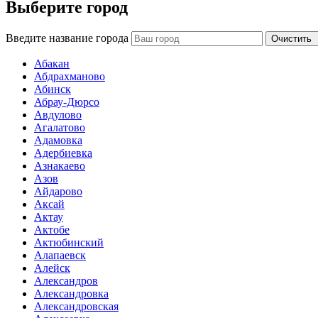
Выберите город
Введите название города
Очистить
Абакан
Абдрахманово
Абинск
Абрау-Дюрсо
Авдулово
Агалатово
Адамовка
Адербиевка
Азнакаево
Азов
Айдарово
Аксай
Актау
Актобе
Актюбинский
Алапаевск
Алейск
Александров
Александровка
Александровская