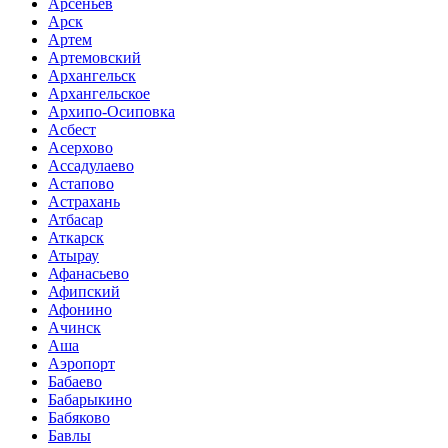
Арсеньев
Арск
Артем
Артемовский
Архангельск
Архангельское
Архипо-Осиповка
Асбест
Асерхово
Ассадулаево
Астапово
Астрахань
Атбасар
Аткарск
Атырау
Афанасьево
Афипский
Афонино
Ачинск
Аша
Аэропорт
Бабаево
Бабарыкино
Бабяково
Бавлы