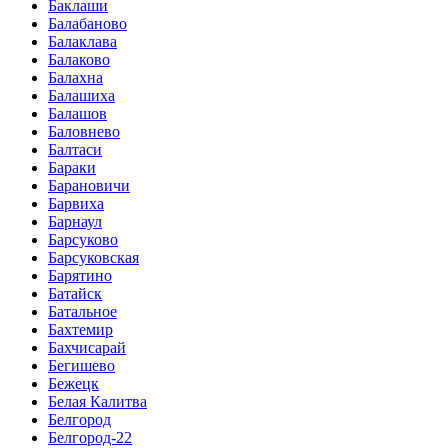
Баклаши
Балабаново
Балаклава
Балаково
Балахна
Балашиха
Балашов
Баловнево
Балтаси
Бараки
Барановичи
Барвиха
Барнаул
Барсуково
Барсуковская
Барятино
Батайск
Батальное
Бахтемир
Бахчисарай
Бегишево
Бежецк
Белая Калитва
Белгород
Белгород-22