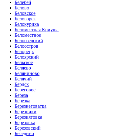
Белебей
Белово
Беловское
Белогорск
Белокуриха
Беломестная Криуша
Беломестное
Белоозерский
Белоостров
Белорецк
Белоярский
Бельское
Беляево
Беляниново
Белячий
Бердск
Береговое
Береза
Березка
Березнеговатка
Березники
Березняговка
Березовка
Березовский
Беседино