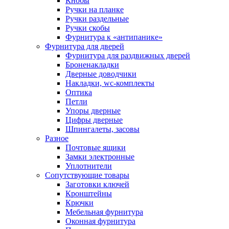
Кнобы
Ручки на планке
Ручки раздельные
Ручки скобы
Фурнитура к «антипанике»
Фурнитура для дверей
Фурнитура для раздвижных дверей
Броненакладки
Дверные доводчики
Накладки, wc-комплекты
Оптика
Петли
Упоры дверные
Цифры дверные
Шпингалеты, засовы
Разное
Почтовые ящики
Замки электронные
Уплотнители
Сопутствующие товары
Заготовки ключей
Кронштейны
Крючки
Мебельная фурнитура
Оконная фурнитура