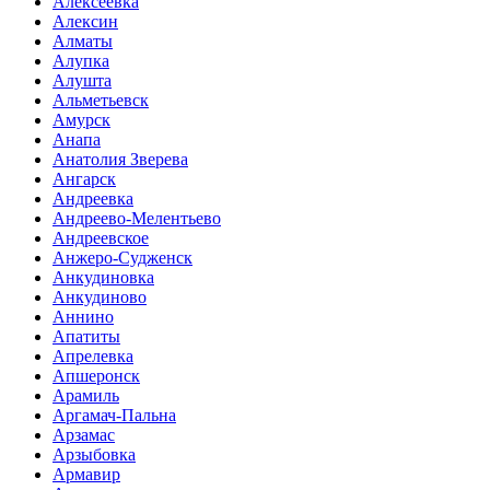
Алексеевка
Алексин
Алматы
Алупка
Алушта
Альметьевск
Амурск
Анапа
Анатолия Зверева
Ангарск
Андреевка
Андреево-Мелентьево
Андреевское
Анжеро-Судженск
Анкудиновка
Анкудиново
Аннино
Апатиты
Апрелевка
Апшеронск
Арамиль
Аргамач-Пальна
Арзамас
Арзыбовка
Армавир