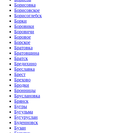
Борисовка
Борисовское
Борисоглебск
Борки
Боровики
Боровичи
Боровое
Борское
Братовка
Братовщина
Братск
Бредихино
Бреславка
Брест
Брехово
Бродки
Бронницы
Бруслановка
Брянск
Бугры
Бугульма
Бугуруслан
Буденновск
Бузан