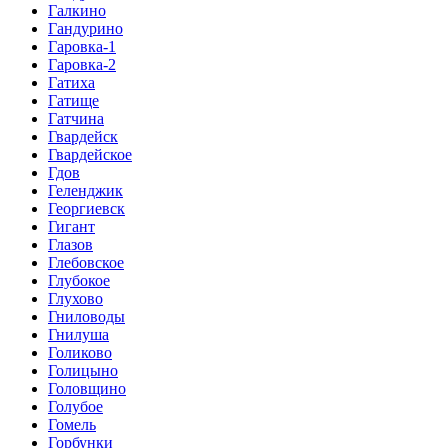
Галкино
Гандурино
Гаровка-1
Гаровка-2
Гатиха
Гатище
Гатчина
Гвардейск
Гвардейское
Гдов
Геленджик
Георгиевск
Гигант
Глазов
Глебовское
Глубокое
Глухово
Гниловоды
Гнилуша
Голиково
Голицыно
Головщино
Голубое
Гомель
Горбунки