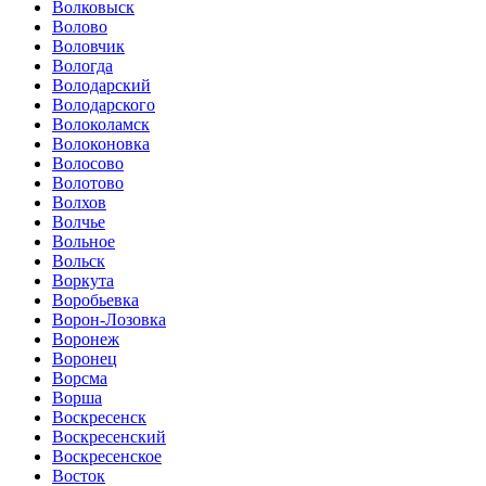
Волковыск
Волово
Воловчик
Вологда
Володарский
Володарского
Волоколамск
Волоконовка
Волосово
Волотово
Волхов
Волчье
Вольное
Вольск
Воркута
Воробьевка
Ворон-Лозовка
Воронеж
Воронец
Ворсма
Ворша
Воскресенск
Воскресенский
Воскресенское
Восток