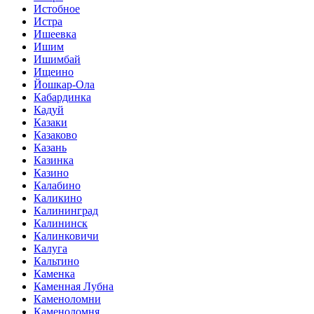
Истобное
Истра
Ишеевка
Ишим
Ишимбай
Ищеино
Йошкар-Ола
Кабардинка
Кадуй
Казаки
Казаково
Казань
Казинка
Казино
Калабино
Каликино
Калининград
Калининск
Калинковичи
Калуга
Кальтино
Каменка
Каменная Лубна
Каменоломни
Каменоломня