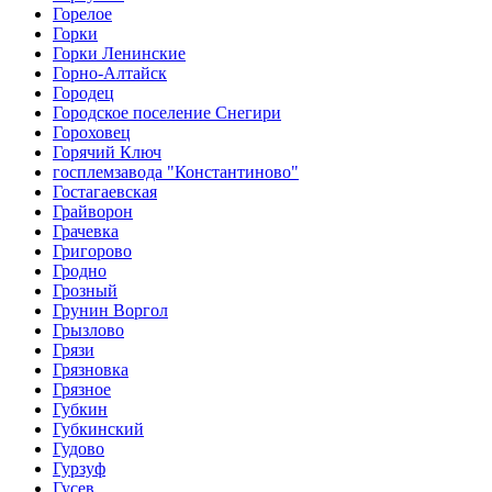
Горелое
Горки
Горки Ленинские
Горно-Алтайск
Городец
Городское поселение Снегири
Гороховец
Горячий Ключ
госплемзавода "Константиново"
Гостагаевская
Грайворон
Грачевка
Григорово
Гродно
Грозный
Грунин Воргол
Грызлово
Грязи
Грязновка
Грязное
Губкин
Губкинский
Гудово
Гурзуф
Гусев