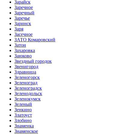
Зарайск
Заречное
Заречный
Заречье
Заринск
Заря
Засечное
ЗАТО Комаровский
Затон
Захаровка
Заюково
Звездный городок
Звенигород
Здравница
Зеленогорск
Зеленоград
Зеленоградск
Зеленодольск
Зеленокумск
Зеленый
Зенкино
Златоуст
Злобино
Знаменка
Знаменское