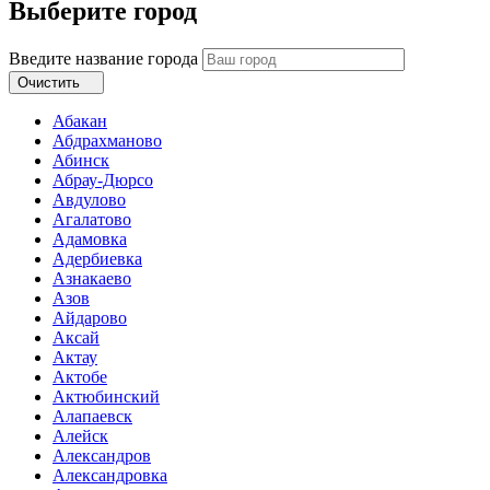
Выберите город
Введите название города
Очистить
Абакан
Абдрахманово
Абинск
Абрау-Дюрсо
Авдулово
Агалатово
Адамовка
Адербиевка
Азнакаево
Азов
Айдарово
Аксай
Актау
Актобе
Актюбинский
Алапаевск
Алейск
Александров
Александровка