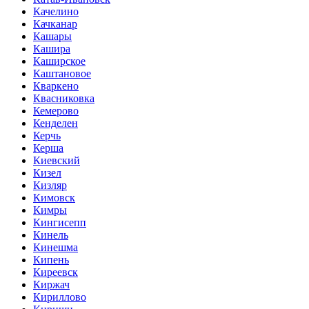
Качелино
Качканар
Кашары
Кашира
Каширское
Каштановое
Кваркено
Квасниковка
Кемерово
Кенделен
Керчь
Керша
Киевский
Кизел
Кизляр
Кимовск
Кимры
Кингисепп
Кинель
Кинешма
Кипень
Киреевск
Киржач
Кириллово