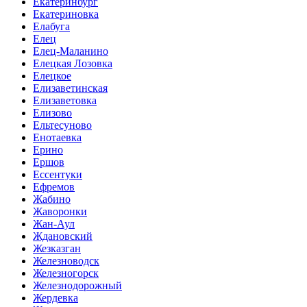
Екатеринбург
Екатериновка
Елабуга
Елец
Елец-Маланино
Елецкая Лозовка
Елецкое
Елизаветинская
Елизаветовка
Елизово
Ельтесуново
Енотаевка
Ерино
Ершов
Ессентуки
Ефремов
Жабино
Жаворонки
Жан-Аул
Ждановский
Жезказган
Железноводск
Железногорск
Железнодорожный
Жердевка