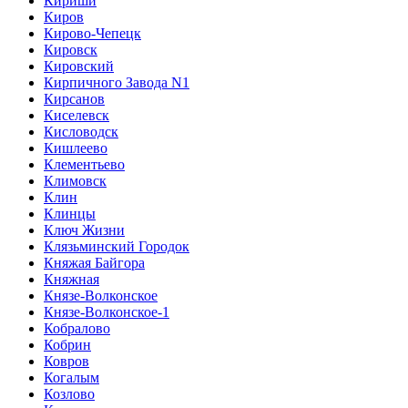
Кириши
Киров
Кирово-Чепецк
Кировск
Кировский
Кирпичного Завода N1
Кирсанов
Киселевск
Кисловодск
Кишлеево
Клементьево
Климовск
Клин
Клинцы
Ключ Жизни
Клязьминский Городок
Княжая Байгора
Княжная
Князе-Волконское
Князе-Волконское-1
Кобралово
Кобрин
Ковров
Когалым
Козлово