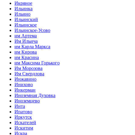
Икряное
Ильинка
Ильино
Ильинский
Ильинское
Ильинское-Усово
им Артема
Им Ильича
им Карла Маркса
им Кирова
им Красина
им Максима Горького
Им Морозова
Им Свердлова
Инжавино
Инихово
Инкерман
Иноземная Духовка
Иноземцево
Инта
Ипатово
Иркутск
Искателей
Искитим
Искра