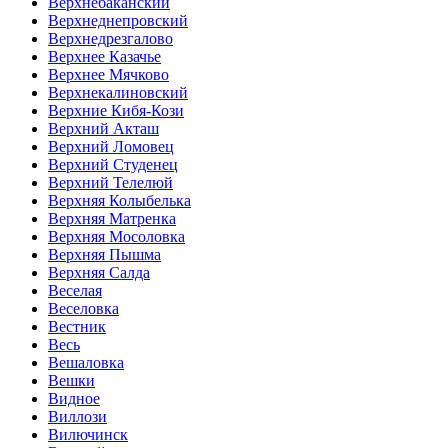
Верхнебаканский
Верхнеднепровский
Верхнедрезгалово
Верхнее Казачье
Верхнее Мячково
Верхнекалиновский
Верхние Кибя-Кози
Верхний Акташ
Верхний Ломовец
Верхний Студенец
Верхний Телелюй
Верхняя Колыбелька
Верхняя Матренка
Верхняя Мосоловка
Верхняя Пышма
Верхняя Салда
Веселая
Веселовка
Вестник
Весь
Вешаловка
Вешки
Видное
Виллози
Вилючинск