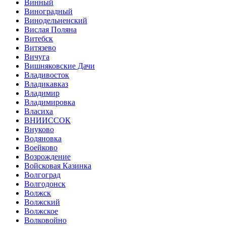
Винный
Виноградный
Винодельненский
Вислая Поляна
Витебск
Витязево
Вичуга
Вишняковские Дачи
Владивосток
Владикавказ
Владимир
Владимировка
Власиха
ВНИИССОК
Внуково
Водяновка
Воейково
Возрождение
Войсковая Казинка
Волгоград
Волгодонск
Волжск
Волжский
Волжское
Волковойно