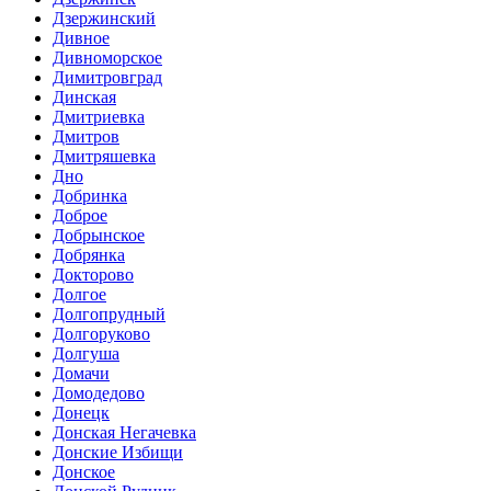
Дзержинский
Дивное
Дивноморское
Димитровград
Динская
Дмитриевка
Дмитров
Дмитряшевка
Дно
Добринка
Доброе
Добрынское
Добрянка
Докторово
Долгое
Долгопрудный
Долгоруково
Долгуша
Домачи
Домодедово
Донецк
Донская Негачевка
Донские Избищи
Донское