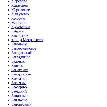
Жерехово
Жерновец
Жерновное
Жигулевск
Жлобин
Жостово
Жуковский
Забузан
Завальное
завода Мосрентген
Заволжье
Заворонежское
Загорянский
Загрядчино
Задонск
Заинск
Замарайка
Замартынье
Замежная
Замьяны
Заозерное
Заокский
Западный
Заплюсье
Заповедный