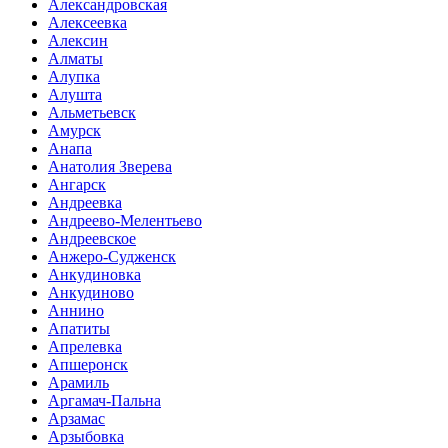
Александровская
Алексеевка
Алексин
Алматы
Алупка
Алушта
Альметьевск
Амурск
Анапа
Анатолия Зверева
Ангарск
Андреевка
Андреево-Мелентьево
Андреевское
Анжеро-Судженск
Анкудиновка
Анкудиново
Аннино
Апатиты
Апрелевка
Апшеронск
Арамиль
Аргамач-Пальна
Арзамас
Арзыбовка