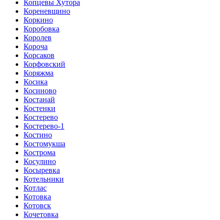
Копцевы Хутора
Кореневщино
Коркино
Коробовка
Королев
Короча
Корсаков
Корфовский
Коряжма
Косика
Косиново
Костанай
Костенки
Костерево
Костерево-1
Костино
Костомукша
Кострома
Косулино
Косыревка
Котельники
Котлас
Котовка
Котовск
Кочетовка