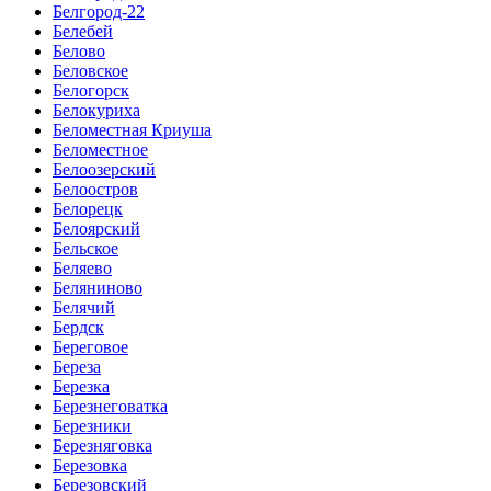
Белгород-22
Белебей
Белово
Беловское
Белогорск
Белокуриха
Беломестная Криуша
Беломестное
Белоозерский
Белоостров
Белорецк
Белоярский
Бельское
Беляево
Беляниново
Белячий
Бердск
Береговое
Береза
Березка
Березнеговатка
Березники
Березняговка
Березовка
Березовский