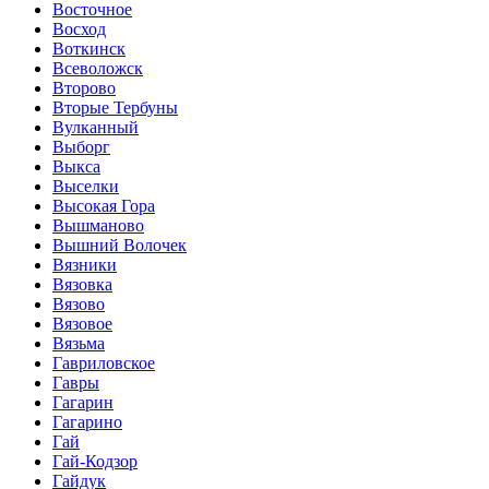
Восточное
Восход
Воткинск
Всеволожск
Второво
Вторые Тербуны
Вулканный
Выборг
Выкса
Выселки
Высокая Гора
Вышманово
Вышний Волочек
Вязники
Вязовка
Вязово
Вязовое
Вязьма
Гавриловское
Гавры
Гагарин
Гагарино
Гай
Гай-Кодзор
Гайдук