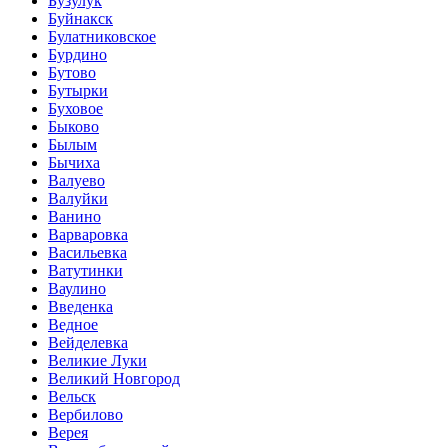
Бузулук
Буйнакск
Булатниковское
Бурдино
Бутово
Бутырки
Буховое
Быково
Былым
Бычиха
Валуево
Валуйки
Ванино
Варваровка
Васильевка
Ватутинки
Ваулино
Введенка
Ведное
Вейделевка
Великие Луки
Великий Новгород
Вельск
Вербилово
Верея