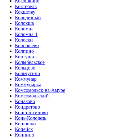
Кокошкино
Коктебель
Кокшетау
Колодезный
Колокша
Коломна
Коломна-1
Колоски
Колпашево
Колпино
Колтуши
Колыбельское
Кольцово
Кольчугино
Коммунар
Коммунарка
Комсомольск-на-Амуре
Комсомольский
Конаково
Кондратово
Константиново
Конь-Колодезь
Конюшки
Копейск
Копнино