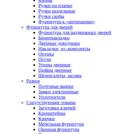
Кнобы
Ручки на планке
Ручки раздельные
Ручки скобы
Фурнитура к «антипанике»
Фурнитура для дверей
Фурнитура для раздвижных дверей
Броненакладки
Дверные доводчики
Накладки, wc-комплекты
Оптика
Петли
Упоры дверные
Цифры дверные
Шпингалеты, засовы
Разное
Почтовые ящики
Замки электронные
Уплотнители
Сопутствующие товары
Заготовки ключей
Кронштейны
Крючки
Мебельная фурнитура
Оконная фурнитура