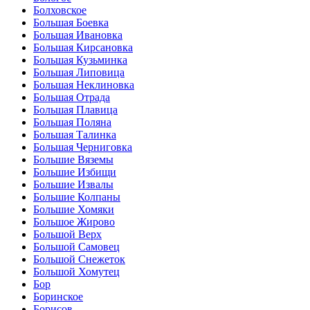
Болховское
Большая Боевка
Большая Ивановка
Большая Кирсановка
Большая Кузьминка
Большая Липовица
Большая Неклиновка
Большая Отрада
Большая Плавица
Большая Поляна
Большая Талинка
Большая Черниговка
Большие Вяземы
Большие Избищи
Большие Извалы
Большие Колпаны
Большие Хомяки
Большое Жирово
Большой Верх
Большой Самовец
Большой Снежеток
Большой Хомутец
Бор
Боринское
Борисов