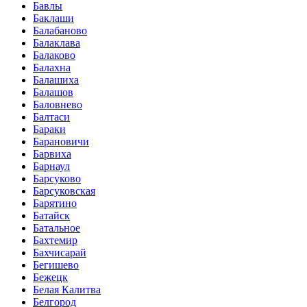
Бавлы
Баклаши
Балабаново
Балаклава
Балаково
Балахна
Балашиха
Балашов
Баловнево
Балтаси
Бараки
Барановичи
Барвиха
Барнаул
Барсуково
Барсуковская
Барятино
Батайск
Батальное
Бахтемир
Бахчисарай
Бегишево
Бежецк
Белая Калитва
Белгород