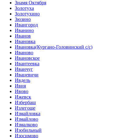
Знамя Октября
Золотуха
Золотухино
Зюзино
Ивангород
Иванино
Иванов
Ивановка
Ивановка(Кургано-Головинский с/с)
Иваново
Ивановское
Ивантеевка
Иванчуг
Ивацевичи
Ивдель
Ивня
Ивово
Ижевск
Избербаш
Излегоще
Измайловка
Измайлово
Измалково
Изобильный
Изосимово