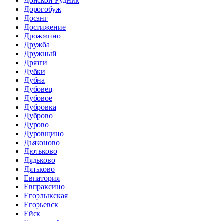
Донской Рудник
Дорогобуж
Досанг
Достижение
Дрожжино
Дружба
Дружный
Дрязги
Дубки
Дубна
Дубовец
Дубовое
Дубровка
Дуброво
Дурово
Дуровщино
Дьяконово
Дютьково
Дядьково
Дятьково
Евпатория
Евпраксино
Егорлыкская
Егорьевск
Ейск