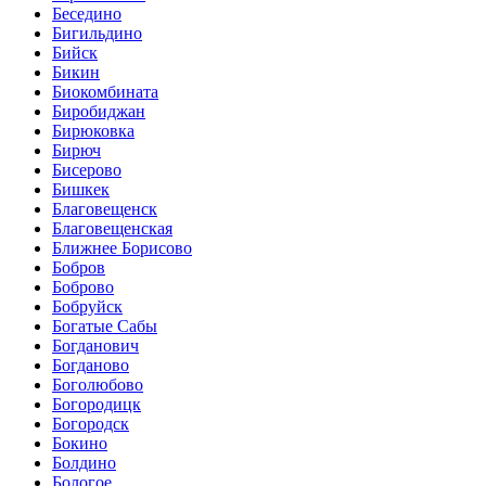
Беседино
Бигильдино
Бийск
Бикин
Биокомбината
Биробиджан
Бирюковка
Бирюч
Бисерово
Бишкек
Благовещенск
Благовещенская
Ближнее Борисово
Бобров
Боброво
Бобруйск
Богатые Сабы
Богданович
Богданово
Боголюбово
Богородицк
Богородск
Бокино
Болдино
Бологое