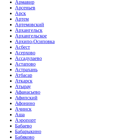
Армавир
Арсеньев
Арск
Артем
Артемовский
Архангельск
Архангельское
Архипо-Осиповка
Асбест
Асерхово
Ассадулаево
Астапово
Астрахань
Атбасар
Аткарск
Атырау
Афанасьево
Афипский
Афонино
Ачинск
Аша
Аэропорт
Бабаево
Бабарыкино
Бабяково