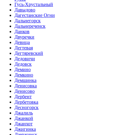
Гусь-Хрустальный
Давыдово
Дагестанские Огни
Дальнегорск
Дальнереченск
Данков
Двуречки
Девица
Дегтевая
Дегтяревский
Дедовичи
Дедовск
Демино
Демкино
Демшинка
Денисовка
Денисово
Дербент
Дербетовка
Десногорск
Джалиль
Джанкой
Джанхот
Джигинка
Дзержинск