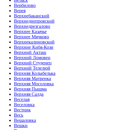
Вельск
Вербилово
Верея
Верхнебаканский
Верхнеднепровский
Верхнедрезгалово
Верхнее Казачье
Верхнее Мячково
Верхнекалиновский
Верхние Кибя-Кози
Верхний Акташ
Верхний Ломовец
Верхний Студенец
Верхний Телелюй
Верхняя Колыбелька
Верхняя Матренка
Верхняя Мосоловка
Верхняя Пышма
Верхняя Салда
Веселая
Веселовка
Вестник
Весь
Вешаловка
Вешки