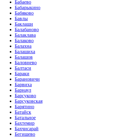
Бабаево
Бабарыкино
Бабяково
Бавлы
Баклаши
Балабаново
Балаклава
Балаково
Балахна
Балашиха
Балашов
Баловнево
Балтаси
Бараки
Барановичи
Барвиха
Барнаул
Барсуково
Барсуковская
Барятино
Батайск
Батальное
Бахтемир
Бахчисарай
Бегишево