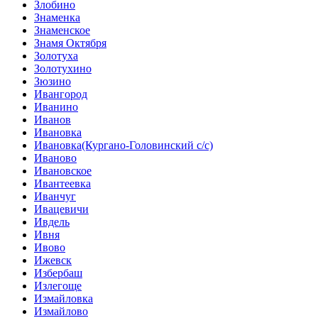
Злобино
Знаменка
Знаменское
Знамя Октября
Золотуха
Золотухино
Зюзино
Ивангород
Иванино
Иванов
Ивановка
Ивановка(Кургано-Головинский с/с)
Иваново
Ивановское
Ивантеевка
Иванчуг
Ивацевичи
Ивдель
Ивня
Ивово
Ижевск
Избербаш
Излегоще
Измайловка
Измайлово