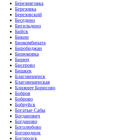
Березняговка
Березовка
Березовский
Беседино
Бигильдино
Бийск
Бикин
Биокомбината
Биробиджан
Бирюковка
Бирюч
Бисерово
Бишкек
Благовещенск
Благовещенская
Ближнее Борисово
Бобров
Боброво
Бобруйск
Богатые Сабы
Богданович
Богданово
Боголюбово
Богородицк
Богородск