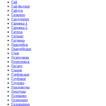
Гай
Гай-Кодзор
Гайдук
Галкино
Гандурино
Гаровка-1
Гаровка-2
Гатиха
Гатище
Гатчина
Гвардейск
Гвардейское
Гдов
Геленджик
Георгиевск
Гигант
Глазов
Глебовское
Глубокое
Глухово
Гниловоды
Гнилуша
Голиково
Голицыно
Головщино