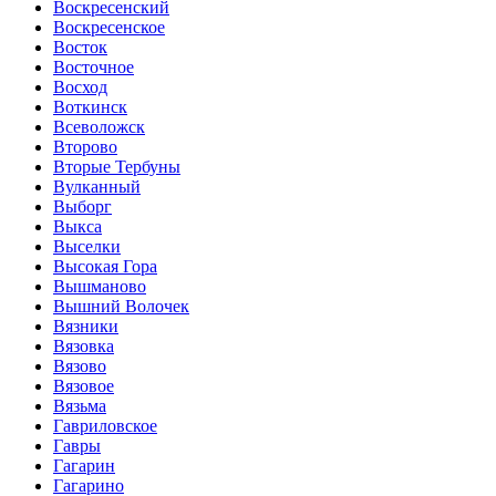
Воскресенский
Воскресенское
Восток
Восточное
Восход
Воткинск
Всеволожск
Второво
Вторые Тербуны
Вулканный
Выборг
Выкса
Выселки
Высокая Гора
Вышманово
Вышний Волочек
Вязники
Вязовка
Вязово
Вязовое
Вязьма
Гавриловское
Гавры
Гагарин
Гагарино