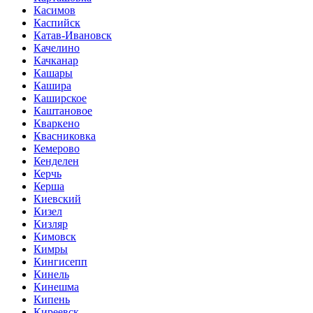
Касимов
Каспийск
Катав-Ивановск
Качелино
Качканар
Кашары
Кашира
Каширское
Каштановое
Кваркено
Квасниковка
Кемерово
Кенделен
Керчь
Керша
Киевский
Кизел
Кизляр
Кимовск
Кимры
Кингисепп
Кинель
Кинешма
Кипень
Киреевск