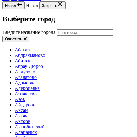
Назад
Назад
Закрыть
Выберите город
Введите название города
Очистить
Абакан
Абдрахманово
Абинск
Абрау-Дюрсо
Авдулово
Агалатово
Адамовка
Адербиевка
Азнакаево
Азов
Айдарово
Аксай
Актау
Актобе
Актюбинский
Алапаевск