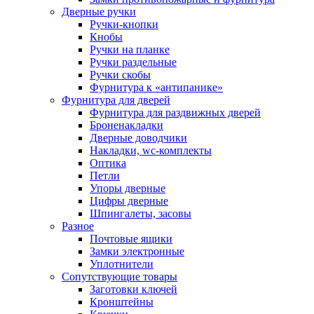
Дверные ручки
Ручки-кнопки
Кнобы
Ручки на планке
Ручки раздельные
Ручки скобы
Фурнитура к «антипанике»
Фурнитура для дверей
Фурнитура для раздвижных дверей
Броненакладки
Дверные доводчики
Накладки, wc-комплекты
Оптика
Петли
Упоры дверные
Цифры дверные
Шпингалеты, засовы
Разное
Почтовые ящики
Замки электронные
Уплотнители
Сопутствующие товары
Заготовки ключей
Кронштейны