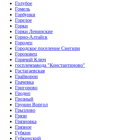
Голубое
Гомель
Горбунки
Горелое
Горки
Горки Ленинские
Горно-Алтайск
Городец
Городское поселение Снегири
Гороховец
Горячий Ключ
госплемзавода "Константиново"
Гостагаевская
Грайворон
Грачевка
Григорово
Гродно
Грозный
Грунин Воргол
Грызлово
Грязи
Грязновка
Грязное
Губкин
Губкинский