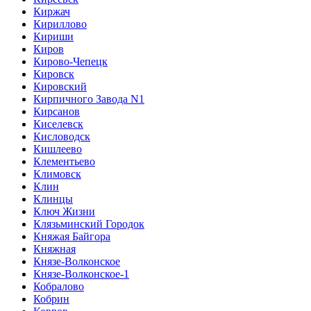
Киржач
Кириллово
Кириши
Киров
Кирово-Чепецк
Кировск
Кировский
Кирпичного Завода N1
Кирсанов
Киселевск
Кисловодск
Кишлеево
Клементьево
Климовск
Клин
Клинцы
Ключ Жизни
Клязьминский Городок
Княжая Байгора
Княжная
Князе-Волконское
Князе-Волконское-1
Кобралово
Кобрин