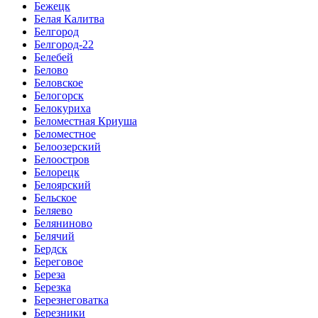
Бежецк
Белая Калитва
Белгород
Белгород-22
Белебей
Белово
Беловское
Белогорск
Белокуриха
Беломестная Криуша
Беломестное
Белоозерский
Белоостров
Белорецк
Белоярский
Бельское
Беляево
Беляниново
Белячий
Бердск
Береговое
Береза
Березка
Березнеговатка
Березники