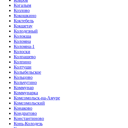
Ковров
Когалым
Козлово
Кокошкино
Коктебель
Кокшетау
Колодезный
Колокша
Коломна
Коломна-1
Колоски
Колпашево
Колпино
Колтуши
Колыбельское
Кольцово
Кольчугино
Коммунар
Коммунарка
Комсомольск-на-Амуре
Комсомольский
Конаково
Кондратово
Константиново
Конь-Колодезь