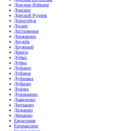
Донские Избищи
Донское
Донской Рудник
Дорогобуж
Досанг
Достижение
Дрожжино
Дружба
Дружный
Дрязги
Дубки
Дубна
Дубовец
Дубовое
Дубровка
Дуброво
Дурово
Дуровщино
Дьяконово
Дютьково
Дядьково
Дятьково
Евпатория
Евпраксино