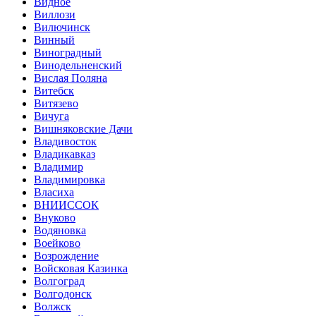
Видное
Виллози
Вилючинск
Винный
Виноградный
Винодельненский
Вислая Поляна
Витебск
Витязево
Вичуга
Вишняковские Дачи
Владивосток
Владикавказ
Владимир
Владимировка
Власиха
ВНИИССОК
Внуково
Водяновка
Воейково
Возрождение
Войсковая Казинка
Волгоград
Волгодонск
Волжск