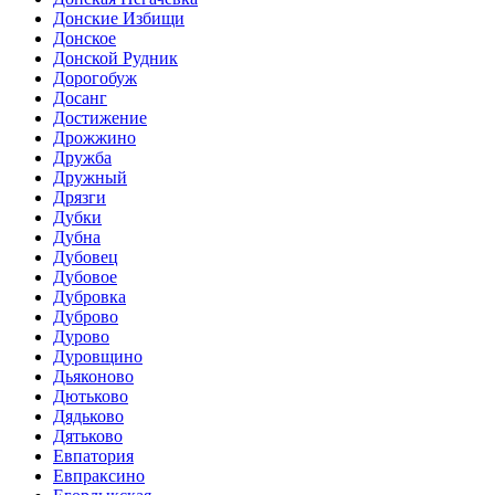
Донские Избищи
Донское
Донской Рудник
Дорогобуж
Досанг
Достижение
Дрожжино
Дружба
Дружный
Дрязги
Дубки
Дубна
Дубовец
Дубовое
Дубровка
Дуброво
Дурово
Дуровщино
Дьяконово
Дютьково
Дядьково
Дятьково
Евпатория
Евпраксино