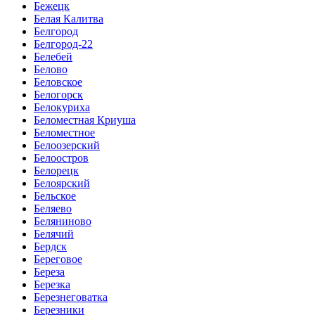
Бежецк
Белая Калитва
Белгород
Белгород-22
Белебей
Белово
Беловское
Белогорск
Белокуриха
Беломестная Криуша
Беломестное
Белоозерский
Белоостров
Белорецк
Белоярский
Бельское
Беляево
Беляниново
Белячий
Бердск
Береговое
Береза
Березка
Березнеговатка
Березники