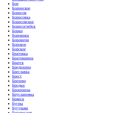
Бор
Боринское
Борисов
Борисовка
Борисовское
Борисоглебск
Борки
Боровики
Боровичи
Боровое
Борское
Братовка
Братовщина
Братск
Бредихино
Бреславка
Брест
Брехово
Бродки
Бронницы
Бруслановка
Брянск
Бугры
Бугульма
Бугуруслан