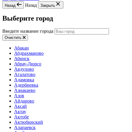
Назад
Назад
Закрыть
Выберите город
Введите название города
Очистить
Абакан
Абдрахманово
Абинск
Абрау-Дюрсо
Авдулово
Агалатово
Адамовка
Адербиевка
Азнакаево
Азов
Айдарово
Аксай
Актау
Актобе
Актюбинский
Алапаевск