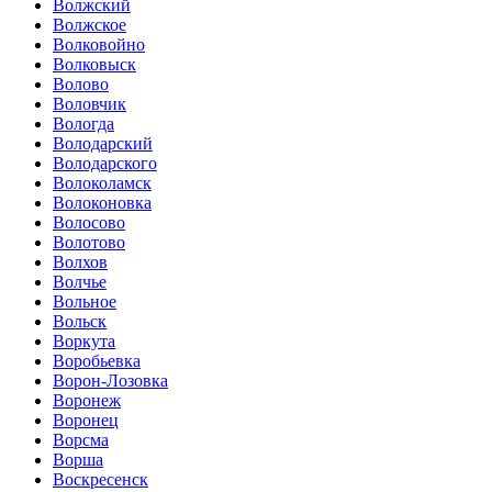
Волжский
Волжское
Волковойно
Волковыск
Волово
Воловчик
Вологда
Володарский
Володарского
Волоколамск
Волоконовка
Волосово
Волотово
Волхов
Волчье
Вольное
Вольск
Воркута
Воробьевка
Ворон-Лозовка
Воронеж
Воронец
Ворсма
Ворша
Воскресенск