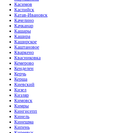
Касимов
Каспийск
Катав-Ивановск
Качелино
Качканар
Кашары
Кашира
Каширское
Каштановое
Кваркено
Квасниковка
Кемерово
Кенделен
Керчь
Керша
Киевский
Кизел
Кизляр
Кимовск
Кимры
Кингисепп
Кинель
Кинешма
Кипень
Киреевск