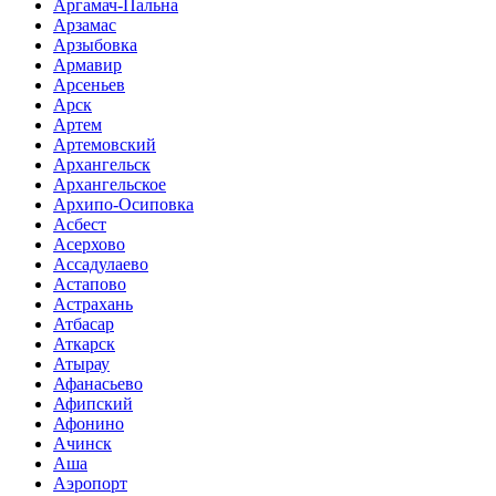
Аргамач-Пальна
Арзамас
Арзыбовка
Армавир
Арсеньев
Арск
Артем
Артемовский
Архангельск
Архангельское
Архипо-Осиповка
Асбест
Асерхово
Ассадулаево
Астапово
Астрахань
Атбасар
Аткарск
Атырау
Афанасьево
Афипский
Афонино
Ачинск
Аша
Аэропорт