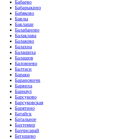
Бабаево
Бабарыкино
Бабяково
Бавлы
Баклаши
Балабаново
Балаклава
Балаково
Балахна
Балашиха
Балашов
Баловнево
Балтаси
Бараки
Барановичи
Барвиха
Барнаул
Барсуково
Барсуковская
Барятино
Батайск
Батальное
Бахтемир
Бахчисарай
Бегишево