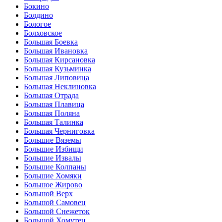
Бокино
Болдино
Бологое
Болховское
Большая Боевка
Большая Ивановка
Большая Кирсановка
Большая Кузьминка
Большая Липовица
Большая Неклиновка
Большая Отрада
Большая Плавица
Большая Поляна
Большая Талинка
Большая Черниговка
Большие Вяземы
Большие Избищи
Большие Извалы
Большие Колпаны
Большие Хомяки
Большое Жирово
Большой Верх
Большой Самовец
Большой Снежеток
Большой Хомутец