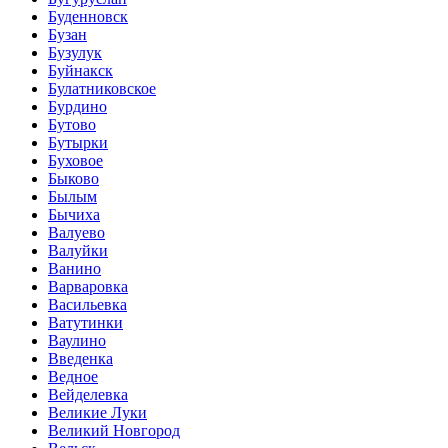
Буденновск
Бузан
Бузулук
Буйнакск
Булатниковское
Бурдино
Бутово
Бутырки
Буховое
Быково
Былым
Бычиха
Валуево
Валуйки
Ванино
Варваровка
Васильевка
Ватутинки
Ваулино
Введенка
Ведное
Вейделевка
Великие Луки
Великий Новгород