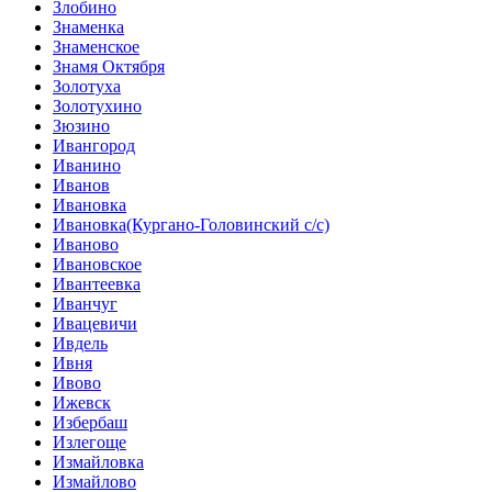
Злобино
Знаменка
Знаменское
Знамя Октября
Золотуха
Золотухино
Зюзино
Ивангород
Иванино
Иванов
Ивановка
Ивановка(Кургано-Головинский с/с)
Иваново
Ивановское
Ивантеевка
Иванчуг
Ивацевичи
Ивдель
Ивня
Ивово
Ижевск
Избербаш
Излегоще
Измайловка
Измайлово