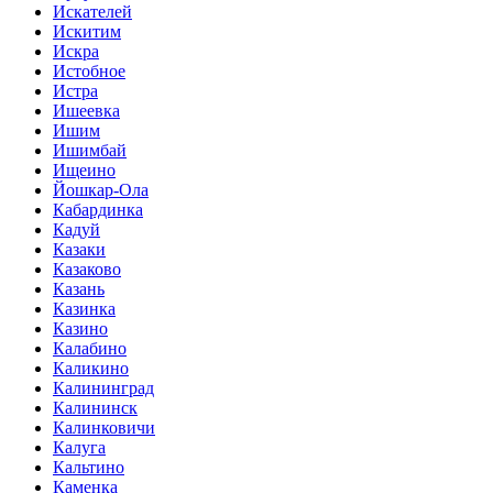
Искателей
Искитим
Искра
Истобное
Истра
Ишеевка
Ишим
Ишимбай
Ищеино
Йошкар-Ола
Кабардинка
Кадуй
Казаки
Казаково
Казань
Казинка
Казино
Калабино
Каликино
Калининград
Калининск
Калинковичи
Калуга
Кальтино
Каменка