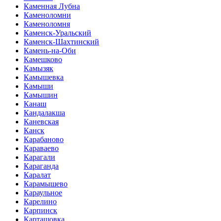
Каменная Лубна
Каменоломни
Каменоломня
Каменск-Уральский
Каменск-Шахтинский
Камень-на-Оби
Камешково
Камызяк
Камышевка
Камыши
Камышин
Канаш
Кандалакша
Каневская
Канск
Карабаново
Караваево
Карагали
Караганда
Каралат
Карамышево
Караульное
Карелино
Карпинск
Карташовка