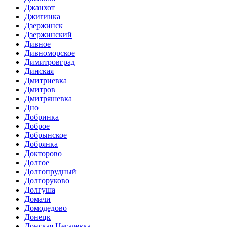
Джанхот
Джигинка
Дзержинск
Дзержинский
Дивное
Дивноморское
Димитровград
Динская
Дмитриевка
Дмитров
Дмитряшевка
Дно
Добринка
Доброе
Добрынское
Добрянка
Докторово
Долгое
Долгопрудный
Долгоруково
Долгуша
Домачи
Домодедово
Донецк
Донская Негачевка