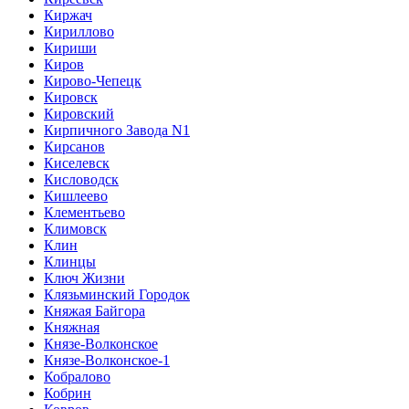
Киржач
Кириллово
Кириши
Киров
Кирово-Чепецк
Кировск
Кировский
Кирпичного Завода N1
Кирсанов
Киселевск
Кисловодск
Кишлеево
Клементьево
Климовск
Клин
Клинцы
Ключ Жизни
Клязьминский Городок
Княжая Байгора
Княжная
Князе-Волконское
Князе-Волконское-1
Кобралово
Кобрин