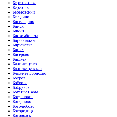
Березняговка
Березовка
Березовский
Беседино
Бигильдино
Бийск
Бикин
Биокомбината
Биробиджан
Бирюковка
Бирюч
Бисерово
Бишкек
Благовещенск
Благовещенская
Ближнее Борисово
Бобров
Боброво
Бобруйск
Богатые Сабы
Богданович
Богданово
Боголюбово
Богородицк
Богородск