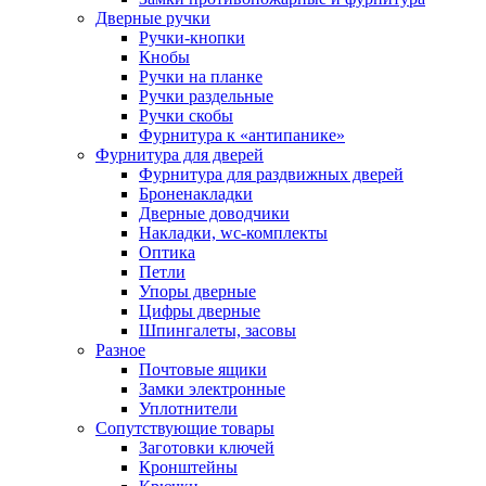
Дверные ручки
Ручки-кнопки
Кнобы
Ручки на планке
Ручки раздельные
Ручки скобы
Фурнитура к «антипанике»
Фурнитура для дверей
Фурнитура для раздвижных дверей
Броненакладки
Дверные доводчики
Накладки, wc-комплекты
Оптика
Петли
Упоры дверные
Цифры дверные
Шпингалеты, засовы
Разное
Почтовые ящики
Замки электронные
Уплотнители
Сопутствующие товары
Заготовки ключей
Кронштейны