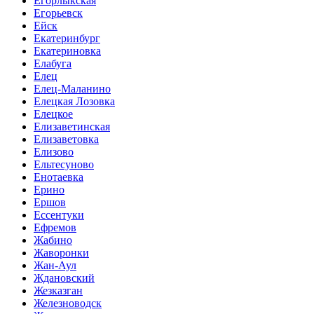
Егорлыкская
Егорьевск
Ейск
Екатеринбург
Екатериновка
Елабуга
Елец
Елец-Маланино
Елецкая Лозовка
Елецкое
Елизаветинская
Елизаветовка
Елизово
Ельтесуново
Енотаевка
Ерино
Ершов
Ессентуки
Ефремов
Жабино
Жаворонки
Жан-Аул
Ждановский
Жезказган
Железноводск