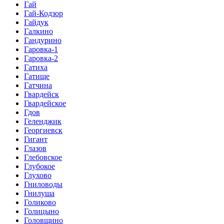
Гай
Гай-Кодзор
Гайдук
Галкино
Гандурино
Гаровка-1
Гаровка-2
Гатиха
Гатище
Гатчина
Гвардейск
Гвардейское
Гдов
Геленджик
Георгиевск
Гигант
Глазов
Глебовское
Глубокое
Глухово
Гниловоды
Гнилуша
Голиково
Голицыно
Головщино