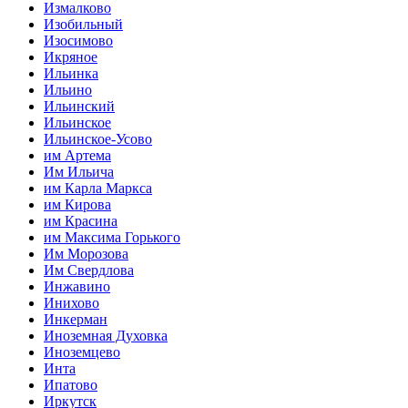
Измалково
Изобильный
Изосимово
Икряное
Ильинка
Ильино
Ильинский
Ильинское
Ильинское-Усово
им Артема
Им Ильича
им Карла Маркса
им Кирова
им Красина
им Максима Горького
Им Морозова
Им Свердлова
Инжавино
Инихово
Инкерман
Иноземная Духовка
Иноземцево
Инта
Ипатово
Иркутск