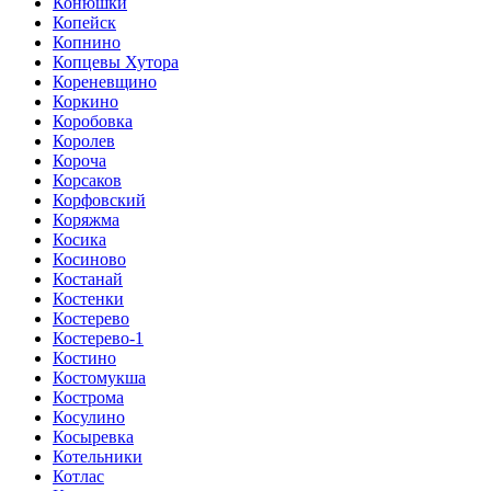
Конюшки
Копейск
Копнино
Копцевы Хутора
Кореневщино
Коркино
Коробовка
Королев
Короча
Корсаков
Корфовский
Коряжма
Косика
Косиново
Костанай
Костенки
Костерево
Костерево-1
Костино
Костомукша
Кострома
Косулино
Косыревка
Котельники
Котлас