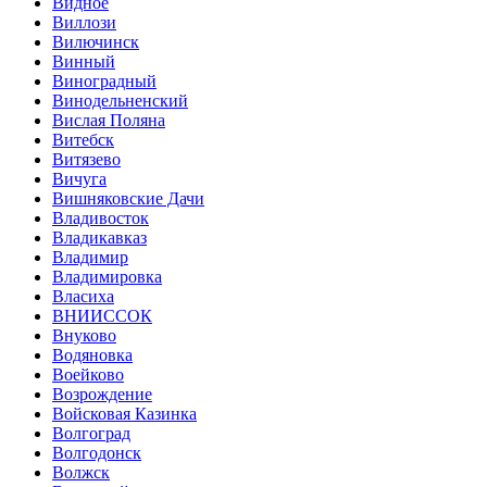
Видное
Виллози
Вилючинск
Винный
Виноградный
Винодельненский
Вислая Поляна
Витебск
Витязево
Вичуга
Вишняковские Дачи
Владивосток
Владикавказ
Владимир
Владимировка
Власиха
ВНИИССОК
Внуково
Водяновка
Воейково
Возрождение
Войсковая Казинка
Волгоград
Волгодонск
Волжск