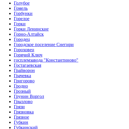
Голубое
Гомель
Горбунки
Горелое
Горки
Горки Ленинские
Горно-Алтайск
Городец
Городское поселение Снегири
Гороховец
Горячий Ключ
госплемзавода "Константиново"
Гостагаевская
Грайворон
Грачевка
Григорово
Гродно
Грозный
Грунин Воргол
Грызлово
Грязи
Грязновка
Грязное
Губкин
Губкинский