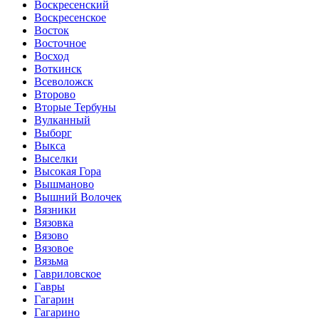
Воскресенский
Воскресенское
Восток
Восточное
Восход
Воткинск
Всеволожск
Второво
Вторые Тербуны
Вулканный
Выборг
Выкса
Выселки
Высокая Гора
Вышманово
Вышний Волочек
Вязники
Вязовка
Вязово
Вязовое
Вязьма
Гавриловское
Гавры
Гагарин
Гагарино