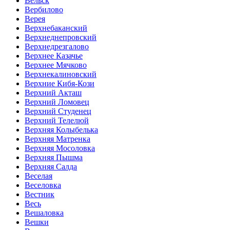
Вельск
Вербилово
Верея
Верхнебаканский
Верхнеднепровский
Верхнедрезгалово
Верхнее Казачье
Верхнее Мячково
Верхнекалиновский
Верхние Кибя-Кози
Верхний Акташ
Верхний Ломовец
Верхний Студенец
Верхний Телелюй
Верхняя Колыбелька
Верхняя Матренка
Верхняя Мосоловка
Верхняя Пышма
Верхняя Салда
Веселая
Веселовка
Вестник
Весь
Вешаловка
Вешки