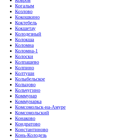
Ковров
Когалым
Козлово
Кокошкино
Коктебель
Кокшетау
Колодезный
Колокша
Коломна
Коломна-1
Колоски
Колпашево
Колпино
Колтуши
Колыбельское
Кольцово
Кольчугино
Коммунар
Коммунарка
Комсомольск-на-Амуре
Комсомольский
Конаково
Кондратово
Константиново
Конь-Колодезь