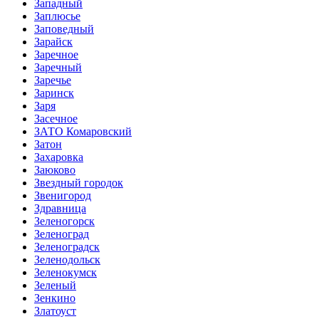
Западный
Заплюсье
Заповедный
Зарайск
Заречное
Заречный
Заречье
Заринск
Заря
Засечное
ЗАТО Комаровский
Затон
Захаровка
Заюково
Звездный городок
Звенигород
Здравница
Зеленогорск
Зеленоград
Зеленоградск
Зеленодольск
Зеленокумск
Зеленый
Зенкино
Златоуст