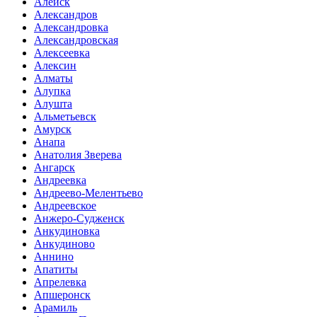
Алейск
Александров
Александровка
Александровская
Алексеевка
Алексин
Алматы
Алупка
Алушта
Альметьевск
Амурск
Анапа
Анатолия Зверева
Ангарск
Андреевка
Андреево-Мелентьево
Андреевское
Анжеро-Судженск
Анкудиновка
Анкудиново
Аннино
Апатиты
Апрелевка
Апшеронск
Арамиль