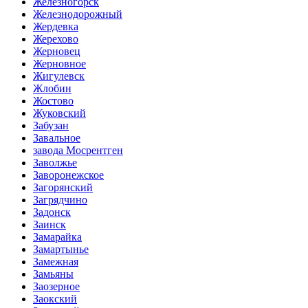
Железногорск
Железнодорожный
Жердевка
Жерехово
Жерновец
Жерновное
Жигулевск
Жлобин
Жостово
Жуковский
Забузан
Завальное
завода Мосрентген
Заволжье
Заворонежское
Загорянский
Загрядчино
Задонск
Заинск
Замарайка
Замартынье
Замежная
Замьяны
Заозерное
Заокский