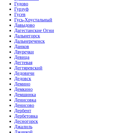
Гудово
Гурзуф
Гусев
Гусь-Хрустальный
Давыдово
Дагестанские Огни
Дальнегорск
Дальнереченск
Данков
Двуречки
Девица
Дегтевая
Дегтяревский
Дедовичи
Дедовск
Демино
Демкино
Демшинка
Денисовка
Денисово
Дербент
Дербетовка
Десногорск
Джалиль
Джанкой