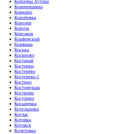
Копцевы Хутора
Кореневщино
Коркино
Коробовка
Королев
Короча
Корсаков
Корфовский
Коряжма
Косика
Косиново
Костанай
Костенки
Костерево
Костерево-1
Костино
Костомукша
Кострома
Косулино
Косыревка
Котельники
Котлас
Котовка
Котовск
Кочетовка