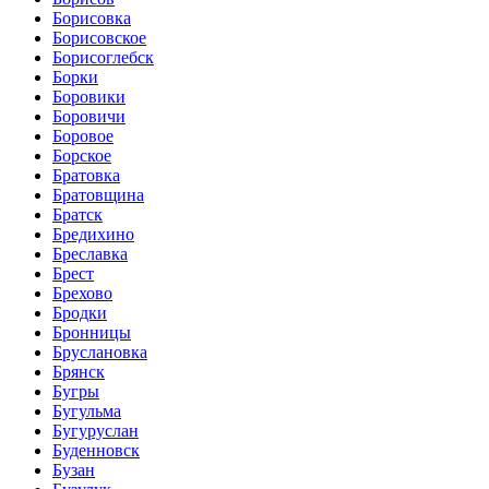
Борисовка
Борисовское
Борисоглебск
Борки
Боровики
Боровичи
Боровое
Борское
Братовка
Братовщина
Братск
Бредихино
Бреславка
Брест
Брехово
Бродки
Бронницы
Бруслановка
Брянск
Бугры
Бугульма
Бугуруслан
Буденновск
Бузан