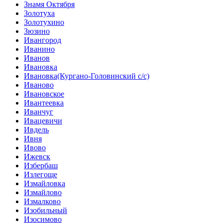
Знамя Октября
Золотуха
Золотухино
Зюзино
Ивангород
Иванино
Иванов
Ивановка
Ивановка(Кургано-Головинский с/с)
Иваново
Ивановское
Ивантеевка
Иванчуг
Ивацевичи
Ивдель
Ивня
Ивово
Ижевск
Избербаш
Излегоще
Измайловка
Измайлово
Измалково
Изобильный
Изосимово