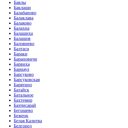
Бавлы
Баклаши
Балабаново
Балаклава
Балаково
Балахна
Балашиха
Балашов
Баловнево
Балтаси
Бараки
Барановичи
Барвиха
Барнаул
Барсуково
Барсуковская
Барятино
Батайск
Батальное
Бахтемир
Бахчисарай
Бегишево
Бежецк
Белая Калитва
Белгород