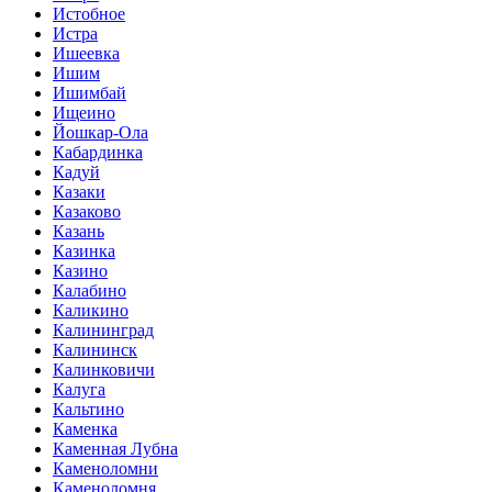
Истобное
Истра
Ишеевка
Ишим
Ишимбай
Ищеино
Йошкар-Ола
Кабардинка
Кадуй
Казаки
Казаково
Казань
Казинка
Казино
Калабино
Каликино
Калининград
Калининск
Калинковичи
Калуга
Кальтино
Каменка
Каменная Лубна
Каменоломни
Каменоломня