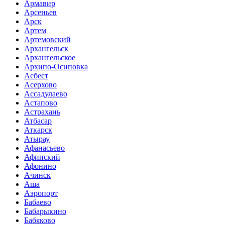
Армавир
Арсеньев
Арск
Артем
Артемовский
Архангельск
Архангельское
Архипо-Осиповка
Асбест
Асерхово
Ассадулаево
Астапово
Астрахань
Атбасар
Аткарск
Атырау
Афанасьево
Афипский
Афонино
Ачинск
Аша
Аэропорт
Бабаево
Бабарыкино
Бабяково