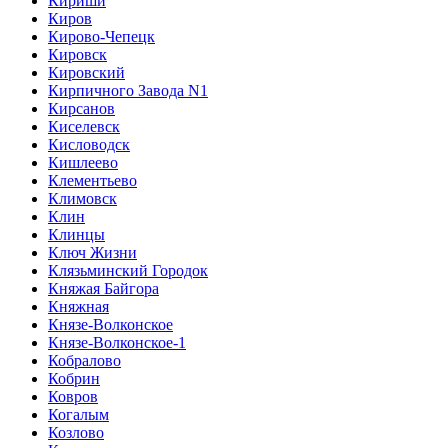
Кириши
Киров
Кирово-Чепецк
Кировск
Кировский
Кирпичного Завода N1
Кирсанов
Киселевск
Кисловодск
Кишлеево
Клементьево
Климовск
Клин
Клинцы
Ключ Жизни
Клязьминский Городок
Княжая Байгора
Княжная
Князе-Волконское
Князе-Волконское-1
Кобралово
Кобрин
Ковров
Когалым
Козлово