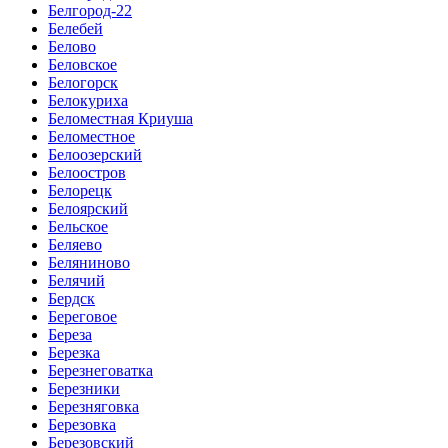
Белгород-22
Белебей
Белово
Беловское
Белогорск
Белокуриха
Беломестная Криуша
Беломестное
Белоозерский
Белоостров
Белорецк
Белоярский
Бельское
Беляево
Беляниново
Белячий
Бердск
Береговое
Береза
Березка
Березнеговатка
Березники
Березняговка
Березовка
Березовский