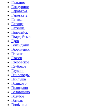
Галкино
Гандурино
Гаровка-1
Гаровка-2
Гатиха
Гатище
Гатчина
Гвардейск
Гвардейское
Гдов
Геленджик
Георгиевск
Гигант
Глазов
Глебовское
Глубокое
Глухово
Гниловоды
Гнилуша
Голиково
Голицыно
Головщино
Голубое
Гомель
Горбунки