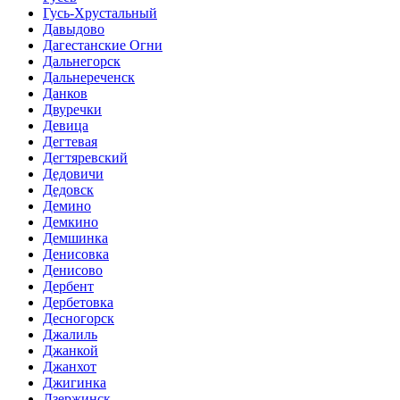
Гусь-Хрустальный
Давыдово
Дагестанские Огни
Дальнегорск
Дальнереченск
Данков
Двуречки
Девица
Дегтевая
Дегтяревский
Дедовичи
Дедовск
Демино
Демкино
Демшинка
Денисовка
Денисово
Дербент
Дербетовка
Десногорск
Джалиль
Джанкой
Джанхот
Джигинка
Дзержинск