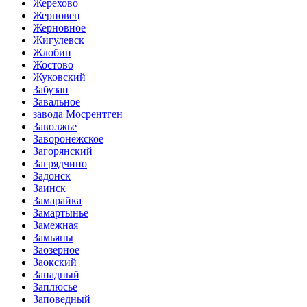
Жерехово
Жерновец
Жерновное
Жигулевск
Жлобин
Жостово
Жуковский
Забузан
Завальное
завода Мосрентген
Заволжье
Заворонежское
Загорянский
Загрядчино
Задонск
Заинск
Замарайка
Замартынье
Замежная
Замьяны
Заозерное
Заокский
Западный
Заплюсье
Заповедный