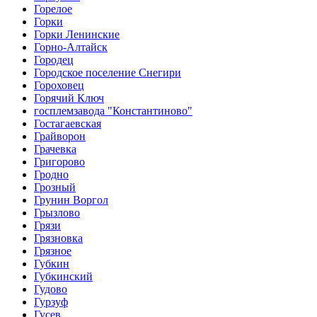
Горелое
Горки
Горки Ленинские
Горно-Алтайск
Городец
Городское поселение Снегири
Гороховец
Горячий Ключ
госплемзавода "Константиново"
Гостагаевская
Грайворон
Грачевка
Григорово
Гродно
Грозный
Грунин Воргол
Грызлово
Грязи
Грязновка
Грязное
Губкин
Губкинский
Гудово
Гурзуф
Гусев