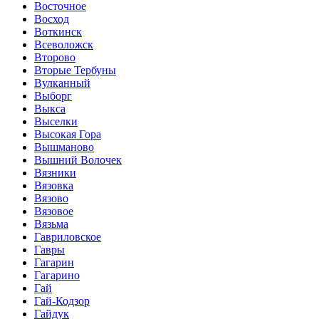
Восточное
Восход
Воткинск
Всеволожск
Второво
Вторые Тербуны
Вулканный
Выборг
Выкса
Выселки
Высокая Гора
Вышманово
Вышний Волочек
Вязники
Вязовка
Вязово
Вязовое
Вязьма
Гавриловское
Гавры
Гагарин
Гагарино
Гай
Гай-Кодзор
Гайдук