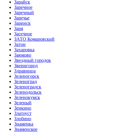
Зарайск
Заречное
Заречный
Заречье
Заринск
Заря
Засечное
ЗАТО Комаровский
Затон
Захаровка
Заюково
Звездный городок
Звенигород
Здравница
Зеленогорск
Зеленоград
Зеленоградск
Зеленодольск
Зеленокумск
Зеленый
Зенкино
Златоуст
Злобино
Знаменка
Знаменское