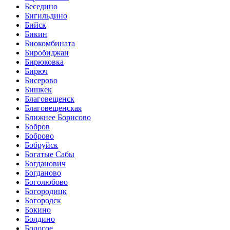
Беседино
Бигильдино
Бийск
Бикин
Биокомбината
Биробиджан
Бирюковка
Бирюч
Бисерово
Бишкек
Благовещенск
Благовещенская
Ближнее Борисово
Бобров
Боброво
Бобруйск
Богатые Сабы
Богданович
Богданово
Боголюбово
Богородицк
Богородск
Бокино
Болдино
Бологое