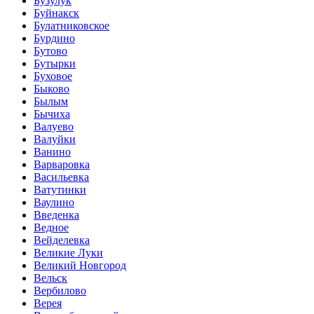
Бузулук
Буйнакск
Булатниковское
Бурдино
Бутово
Бутырки
Буховое
Быково
Былым
Бычиха
Валуево
Валуйки
Ванино
Варваровка
Васильевка
Ватутинки
Ваулино
Введенка
Ведное
Вейделевка
Великие Луки
Великий Новгород
Вельск
Вербилово
Верея