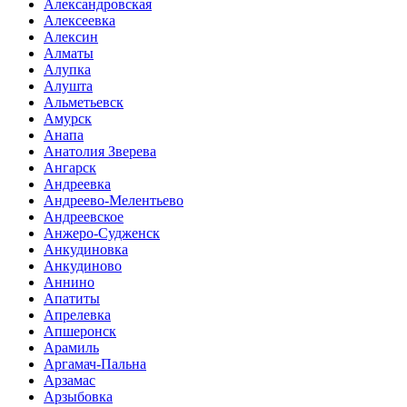
Александровская
Алексеевка
Алексин
Алматы
Алупка
Алушта
Альметьевск
Амурск
Анапа
Анатолия Зверева
Ангарск
Андреевка
Андреево-Мелентьево
Андреевское
Анжеро-Судженск
Анкудиновка
Анкудиново
Аннино
Апатиты
Апрелевка
Апшеронск
Арамиль
Аргамач-Пальна
Арзамас
Арзыбовка