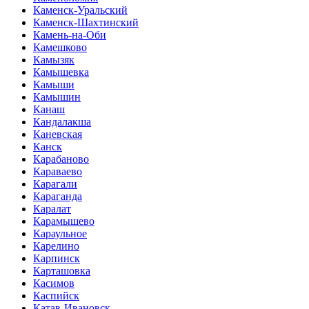
Каменск-Уральский
Каменск-Шахтинский
Камень-на-Оби
Камешково
Камызяк
Камышевка
Камыши
Камышин
Канаш
Кандалакша
Каневская
Канск
Карабаново
Караваево
Карагали
Караганда
Каралат
Карамышево
Караульное
Карелино
Карпинск
Карташовка
Касимов
Каспийск
Катав-Ивановск