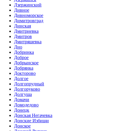
Дзержинский
Дивное
Дивноморское
Димитровград
Динская
Дмитриевка
Дмитров
Дмитряшевка
Дно
Добринка
Доброе
Добрынское
Добрянка
Докторово
Долгое
Долгопрудный
Долгоруково
Долгуша
Домачи
Домодедово
Донецк
Донская Негачевка
Донские Избищи
Донское