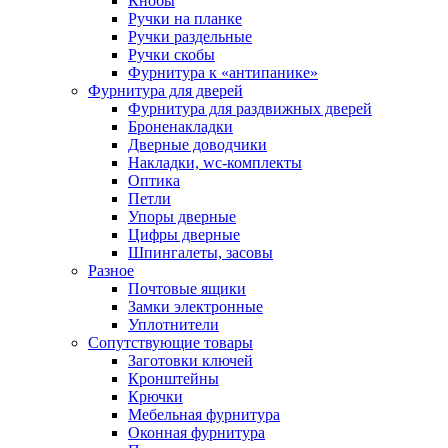
Кнобы
Ручки на планке
Ручки раздельные
Ручки скобы
Фурнитура к «антипанике»
Фурнитура для дверей
Фурнитура для раздвижных дверей
Броненакладки
Дверные доводчики
Накладки, wc-комплекты
Оптика
Петли
Упоры дверные
Цифры дверные
Шпингалеты, засовы
Разное
Почтовые ящики
Замки электронные
Уплотнители
Сопутствующие товары
Заготовки ключей
Кронштейны
Крючки
Мебельная фурнитура
Оконная фурнитура