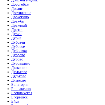
Донской Рудник
Дорогобуж
Досанг
Достижение
Дрожжино
Дружба
Дружный
Дрязги
Дубки
Дубна
Дубовец
Дубовое
Дубровка
Дуброво
Дурово
Дуровщино
Дьяконово
Дютьково
Дядьково
Дятьково
Евпатория
Евпраксино
Егорлыкская
Егорьевск
Ейск