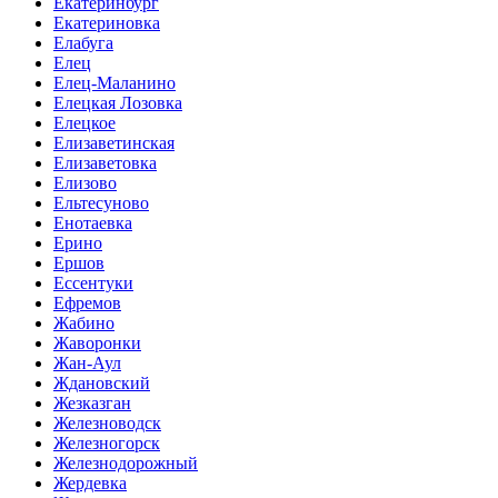
Екатеринбург
Екатериновка
Елабуга
Елец
Елец-Маланино
Елецкая Лозовка
Елецкое
Елизаветинская
Елизаветовка
Елизово
Ельтесуново
Енотаевка
Ерино
Ершов
Ессентуки
Ефремов
Жабино
Жаворонки
Жан-Аул
Ждановский
Жезказган
Железноводск
Железногорск
Железнодорожный
Жердевка