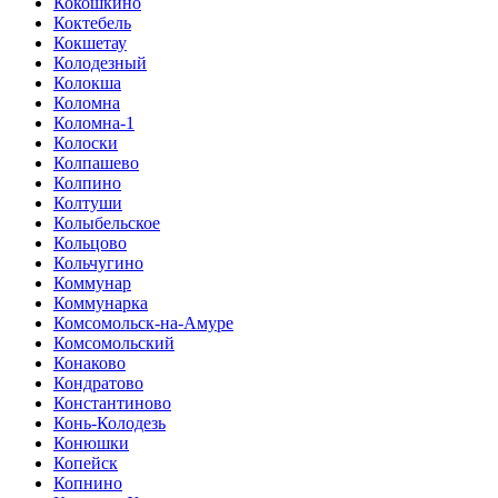
Кокошкино
Коктебель
Кокшетау
Колодезный
Колокша
Коломна
Коломна-1
Колоски
Колпашево
Колпино
Колтуши
Колыбельское
Кольцово
Кольчугино
Коммунар
Коммунарка
Комсомольск-на-Амуре
Комсомольский
Конаково
Кондратово
Константиново
Конь-Колодезь
Конюшки
Копейск
Копнино