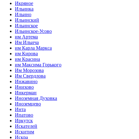
Икряное
Ильинка
Ильино
Ильинский
Ильинское
Ильинское-Усово
им Артема
Им Ильича
им Карла Маркса
им Кирова
им Красина
им Максима Горького
Им Морозова
Им Свердлова
Инжавино
Инихово
Инкерман
Иноземная Духовка
Иноземцево
Инта
Ипатово
Иркутск
Искателей
Искитим
Искра