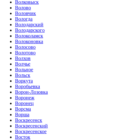
Волковыск
Волово
Воловчик
Вологда
Володарский
Володарского
Волоколамск
Волоконовка
Волосово
Волотово
Волхов
Волчье
Вольное
Вольск
Воркута
Воробьевка
Ворон-Лозовка
Воронеж
Воронец
Ворсма
Ворша
Воскресенск
Воскресенский
Воскресенское
Восток