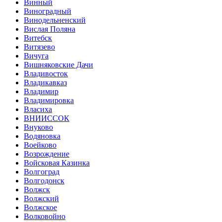
Винный
Виноградный
Винодельненский
Вислая Поляна
Витебск
Витязево
Вичуга
Вишняковские Дачи
Владивосток
Владикавказ
Владимир
Владимировка
Власиха
ВНИИССОК
Внуково
Водяновка
Воейково
Возрождение
Войсковая Казинка
Волгоград
Волгодонск
Волжск
Волжский
Волжское
Волковойно