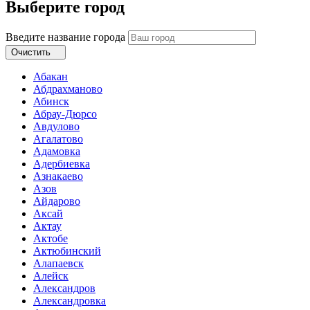
Выберите город
Введите название города
Очистить
Абакан
Абдрахманово
Абинск
Абрау-Дюрсо
Авдулово
Агалатово
Адамовка
Адербиевка
Азнакаево
Азов
Айдарово
Аксай
Актау
Актобе
Актюбинский
Алапаевск
Алейск
Александров
Александровка