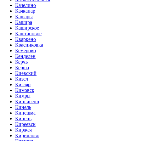
Качелино
Качканар
Кашары
Кашира
Каширское
Каштановое
Кваркено
Квасниковка
Кемерово
Кенделен
Керчь
Керша
Киевский
Кизел
Кизляр
Кимовск
Кимры
Кингисепп
Кинель
Кинешма
Кипень
Киреевск
Киржач
Кириллово