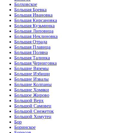
Болховское
Большая Боевка
Большая Ивановка
Большая Кирсановка
Большая Кузьминка
Большая Липовица
Большая Неклиновка
Большая Отрада
Большая Плавица
Большая Поляна
Большая Талинка
Большая Черниговка
Большие Вяземы
Большие Избищи
Большие Извалы
Большие Колпаны
Большие Хомяки
Большое Жирово
Большой Верх
Большой Самовец
Большой Снежеток
Большой Хомутец
Бор
Боринское
Борисов