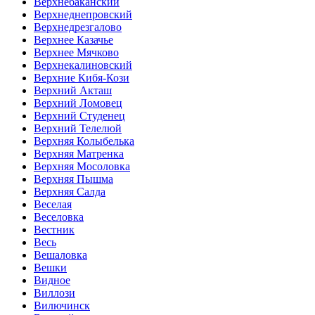
Верхнебаканский
Верхнеднепровский
Верхнедрезгалово
Верхнее Казачье
Верхнее Мячково
Верхнекалиновский
Верхние Кибя-Кози
Верхний Акташ
Верхний Ломовец
Верхний Студенец
Верхний Телелюй
Верхняя Колыбелька
Верхняя Матренка
Верхняя Мосоловка
Верхняя Пышма
Верхняя Салда
Веселая
Веселовка
Вестник
Весь
Вешаловка
Вешки
Видное
Виллози
Вилючинск