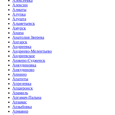
Алексеевка
Алексин
Алматы
Алупка
Алушта
Альметьевск
Амурск
Анапа
Анатолия Зверева
Ангарск
Андреевка
Андреево-Мелентьево
Андреевское
Анжеро-Судженск
Анкудиновка
Анкудиново
Аннино
Апатиты
Апрелевка
Апшеронск
Арамиль
Аргамач-Пальна
Арзамас
Арзыбовка
Армавир