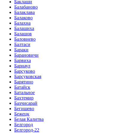
Баклаши
Балабаново
Балаклава
Балаково
Балахна
Балашиха
Балашов
Баловнево
Балтаси
Бараки
Барановичи
Барвиха
Барнаул
Барсуково
Барсуковская
Барятино
Батайск
Батальное
Бахтемир
Бахчисарай
Бегишево
Бежецк
Белая Калитва
Белгород
Белгород-22