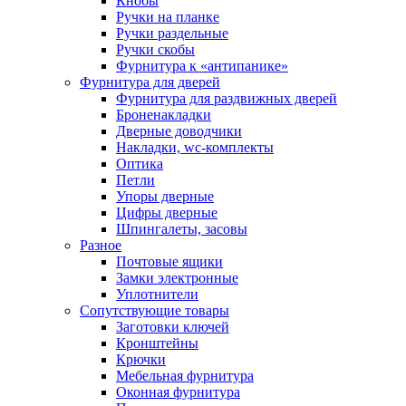
Кнобы
Ручки на планке
Ручки раздельные
Ручки скобы
Фурнитура к «антипанике»
Фурнитура для дверей
Фурнитура для раздвижных дверей
Броненакладки
Дверные доводчики
Накладки, wc-комплекты
Оптика
Петли
Упоры дверные
Цифры дверные
Шпингалеты, засовы
Разное
Почтовые ящики
Замки электронные
Уплотнители
Сопутствующие товары
Заготовки ключей
Кронштейны
Крючки
Мебельная фурнитура
Оконная фурнитура