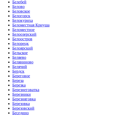
Белебей
Белово
Беловское
Белогорск
Белокуриха
Беломестная Криуша
Беломестное
Белоозерский
Белоостров
Белорецк
Белоярский
Бельское
Беляево
Беляниново
Белячий
Бердск
Береговое
Береза
Березка
Березнеговатка
Березники
Березняговка
Березовка
Березовский
Беседино