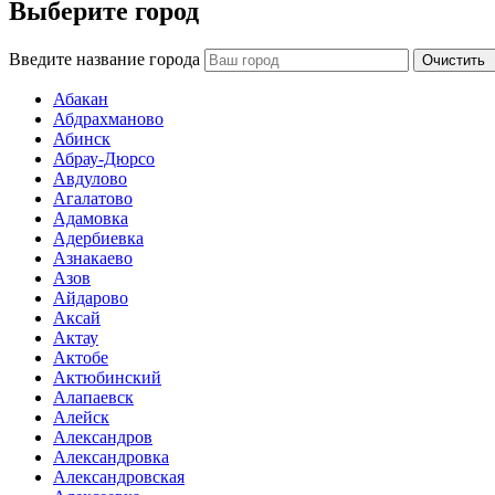
Выберите город
Введите название города
Очистить
Абакан
Абдрахманово
Абинск
Абрау-Дюрсо
Авдулово
Агалатово
Адамовка
Адербиевка
Азнакаево
Азов
Айдарово
Аксай
Актау
Актобе
Актюбинский
Алапаевск
Алейск
Александров
Александровка
Александровская