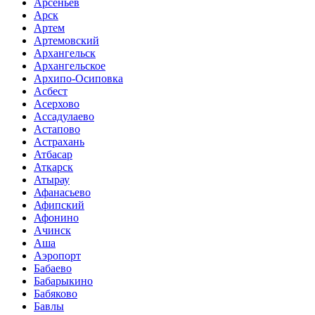
Арсеньев
Арск
Артем
Артемовский
Архангельск
Архангельское
Архипо-Осиповка
Асбест
Асерхово
Ассадулаево
Астапово
Астрахань
Атбасар
Аткарск
Атырау
Афанасьево
Афипский
Афонино
Ачинск
Аша
Аэропорт
Бабаево
Бабарыкино
Бабяково
Бавлы