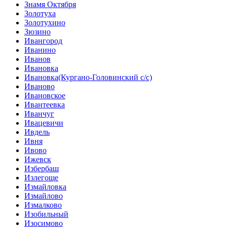
Знамя Октября
Золотуха
Золотухино
Зюзино
Ивангород
Иванино
Иванов
Ивановка
Ивановка(Кургано-Головинский с/с)
Иваново
Ивановское
Ивантеевка
Иванчуг
Ивацевичи
Ивдель
Ивня
Ивово
Ижевск
Избербаш
Излегоще
Измайловка
Измайлово
Измалково
Изобильный
Изосимово