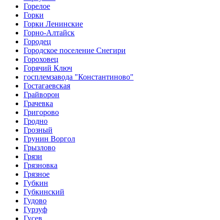
Горелое
Горки
Горки Ленинские
Горно-Алтайск
Городец
Городское поселение Снегири
Гороховец
Горячий Ключ
госплемзавода "Константиново"
Гостагаевская
Грайворон
Грачевка
Григорово
Гродно
Грозный
Грунин Воргол
Грызлово
Грязи
Грязновка
Грязное
Губкин
Губкинский
Гудово
Гурзуф
Гусев