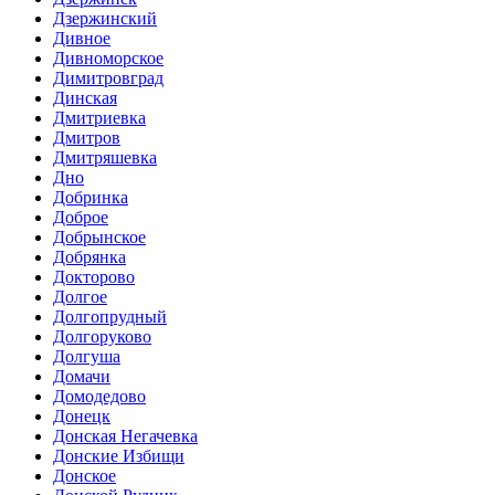
Дзержинский
Дивное
Дивноморское
Димитровград
Динская
Дмитриевка
Дмитров
Дмитряшевка
Дно
Добринка
Доброе
Добрынское
Добрянка
Докторово
Долгое
Долгопрудный
Долгоруково
Долгуша
Домачи
Домодедово
Донецк
Донская Негачевка
Донские Избищи
Донское