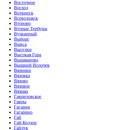
Восточное
Восход
Воткинск
Всеволожск
Второво
Вторые Тербуны
Вулканный
Выборг
Выкса
Выселки
Высокая Гора
Вышманово
Вышний Волочек
Вязники
Вязовка
Вязово
Вязовое
Вязьма
Гавриловское
Гавры
Гагарин
Гагарино
Гай
Гай-Кодзор
Гайдук