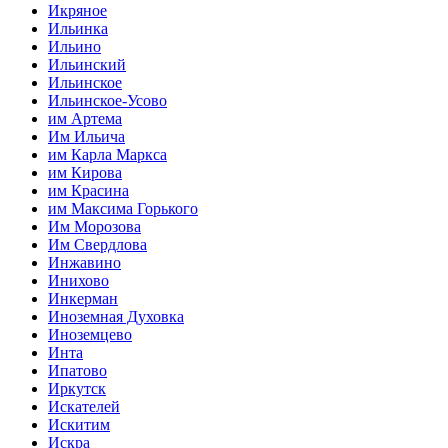
Икряное
Ильинка
Ильино
Ильинский
Ильинское
Ильинское-Усово
им Артема
Им Ильича
им Карла Маркса
им Кирова
им Красина
им Максима Горького
Им Морозова
Им Свердлова
Инжавино
Инихово
Инкерман
Иноземная Духовка
Иноземцево
Инта
Ипатово
Иркутск
Искателей
Искитим
Искра