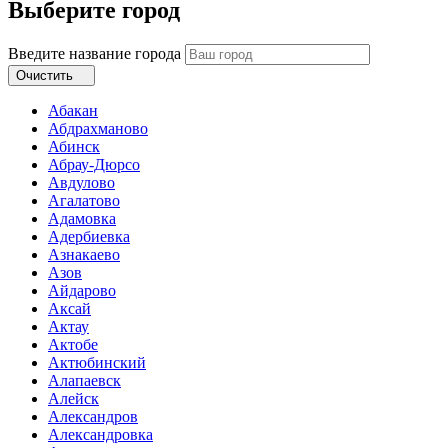
Выберите город
Введите название города
Очистить
Абакан
Абдрахманово
Абинск
Абрау-Дюрсо
Авдулово
Агалатово
Адамовка
Адербиевка
Азнакаево
Азов
Айдарово
Аксай
Актау
Актобе
Актюбинский
Алапаевск
Алейск
Александров
Александровка