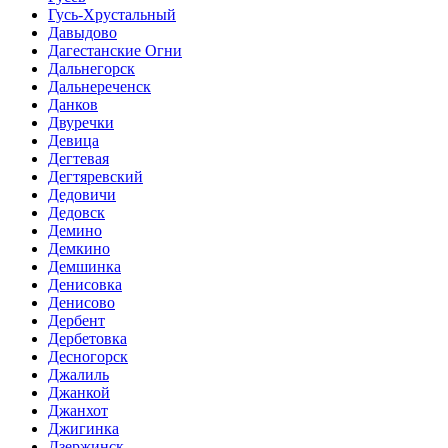
Гусь-Хрустальный
Давыдово
Дагестанские Огни
Дальнегорск
Дальнереченск
Данков
Двуречки
Девица
Дегтевая
Дегтяревский
Дедовичи
Дедовск
Демино
Демкино
Демшинка
Денисовка
Денисово
Дербент
Дербетовка
Десногорск
Джалиль
Джанкой
Джанхот
Джигинка
Дзержинск