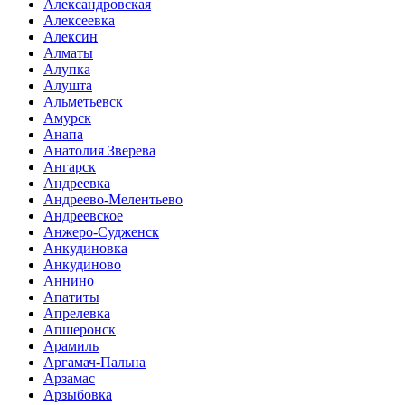
Александровская
Алексеевка
Алексин
Алматы
Алупка
Алушта
Альметьевск
Амурск
Анапа
Анатолия Зверева
Ангарск
Андреевка
Андреево-Мелентьево
Андреевское
Анжеро-Судженск
Анкудиновка
Анкудиново
Аннино
Апатиты
Апрелевка
Апшеронск
Арамиль
Аргамач-Пальна
Арзамас
Арзыбовка