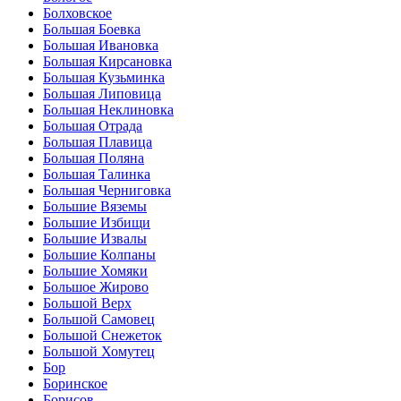
Болховское
Большая Боевка
Большая Ивановка
Большая Кирсановка
Большая Кузьминка
Большая Липовица
Большая Неклиновка
Большая Отрада
Большая Плавица
Большая Поляна
Большая Талинка
Большая Черниговка
Большие Вяземы
Большие Избищи
Большие Извалы
Большие Колпаны
Большие Хомяки
Большое Жирово
Большой Верх
Большой Самовец
Большой Снежеток
Большой Хомутец
Бор
Боринское
Борисов