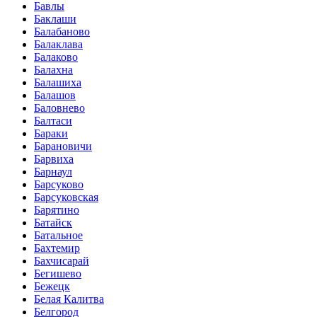
Бавлы
Баклаши
Балабаново
Балаклава
Балаково
Балахна
Балашиха
Балашов
Баловнево
Балтаси
Бараки
Барановичи
Барвиха
Барнаул
Барсуково
Барсуковская
Барятино
Батайск
Батальное
Бахтемир
Бахчисарай
Бегишево
Бежецк
Белая Калитва
Белгород