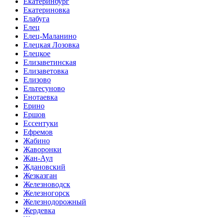
Екатеринбург
Екатериновка
Елабуга
Елец
Елец-Маланино
Елецкая Лозовка
Елецкое
Елизаветинская
Елизаветовка
Елизово
Ельтесуново
Енотаевка
Ерино
Ершов
Ессентуки
Ефремов
Жабино
Жаворонки
Жан-Аул
Ждановский
Жезказган
Железноводск
Железногорск
Железнодорожный
Жердевка