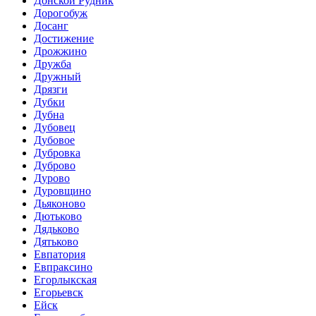
Донской Рудник
Дорогобуж
Досанг
Достижение
Дрожжино
Дружба
Дружный
Дрязги
Дубки
Дубна
Дубовец
Дубовое
Дубровка
Дуброво
Дурово
Дуровщино
Дьяконово
Дютьково
Дядьково
Дятьково
Евпатория
Евпраксино
Егорлыкская
Егорьевск
Ейск