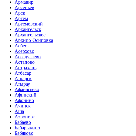
Армавир
Арсеньев
Арск
Артем
Артемовский
Архангельск
Архангельское
Архипо-Осиповка
Асбест
Асерхово
Ассадулаево
Астапово
Астрахань
Атбасар
Аткарск
Атырау
Афанасьево
Афипский
Афонино
Ачинск
Аша
Аэропорт
Бабаево
Бабарыкино
Бабяково