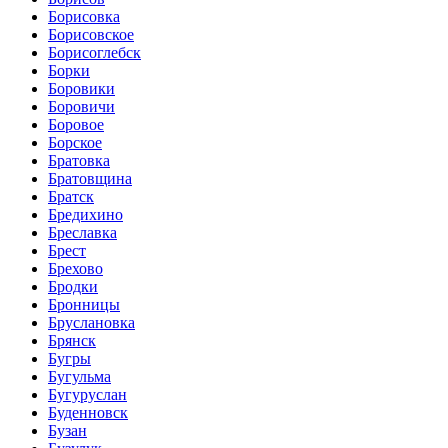
Борисовка
Борисовское
Борисоглебск
Борки
Боровики
Боровичи
Боровое
Борское
Братовка
Братовщина
Братск
Бредихино
Бреславка
Брест
Брехово
Бродки
Бронницы
Бруслановка
Брянск
Бугры
Бугульма
Бугуруслан
Буденновск
Бузан