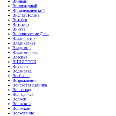
Винный
Виноградный
Винодельненский
Вислая Поляна
Витебск
Витязево
Вичуга
Вишняковские Дачи
Владивосток
Владикавказ
Владимир
Владимировка
Власиха
ВНИИССОК
Внуково
Водяновка
Воейково
Возрождение
Войсковая Казинка
Волгоград
Волгодонск
Волжск
Волжский
Волжское
Волковойно