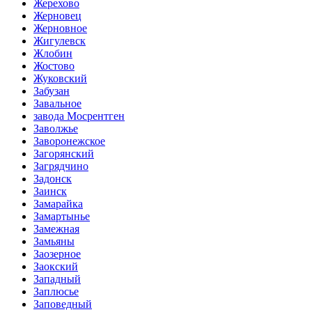
Жерехово
Жерновец
Жерновное
Жигулевск
Жлобин
Жостово
Жуковский
Забузан
Завальное
завода Мосрентген
Заволжье
Заворонежское
Загорянский
Загрядчино
Задонск
Заинск
Замарайка
Замартынье
Замежная
Замьяны
Заозерное
Заокский
Западный
Заплюсье
Заповедный