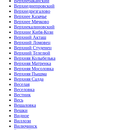
Верхнебаканский
Верхнеднепровский
Верхнедрезгалово
Верхнее Казачье
Верхнее Мячково
Верхнекалиновский
Верхние Кибя-Кози
Верхний Акташ
Верхний Ломовец
Верхний Студенец
Верхний Телелюй
Верхняя Колыбелька
Верхняя Матренка
Верхняя Мосоловка
Верхняя Пышма
Верхняя Салда
Веселая
Веселовка
Вестник
Весь
Вешаловка
Вешки
Видное
Виллози
Вилючинск