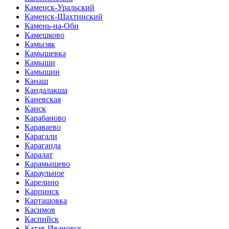
Каменск-Уральский
Каменск-Шахтинский
Камень-на-Оби
Камешково
Камызяк
Камышевка
Камыши
Камышин
Канаш
Кандалакша
Каневская
Канск
Карабаново
Караваево
Карагали
Караганда
Каралат
Карамышево
Караульное
Карелино
Карпинск
Карташовка
Касимов
Каспийск
Катав-Ивановск