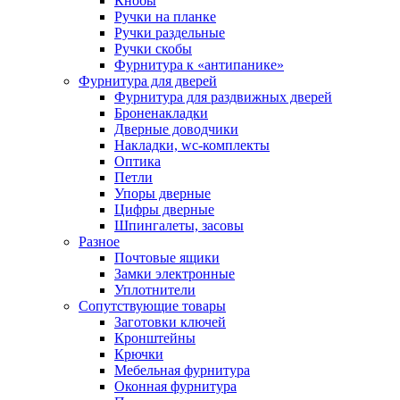
Кнобы
Ручки на планке
Ручки раздельные
Ручки скобы
Фурнитура к «антипанике»
Фурнитура для дверей
Фурнитура для раздвижных дверей
Броненакладки
Дверные доводчики
Накладки, wc-комплекты
Оптика
Петли
Упоры дверные
Цифры дверные
Шпингалеты, засовы
Разное
Почтовые ящики
Замки электронные
Уплотнители
Сопутствующие товары
Заготовки ключей
Кронштейны
Крючки
Мебельная фурнитура
Оконная фурнитура