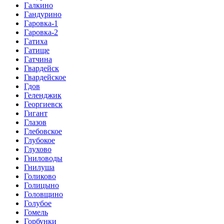
Галкино
Гандурино
Гаровка-1
Гаровка-2
Гатиха
Гатище
Гатчина
Гвардейск
Гвардейское
Гдов
Геленджик
Георгиевск
Гигант
Глазов
Глебовское
Глубокое
Глухово
Гниловоды
Гнилуша
Голиково
Голицыно
Головщино
Голубое
Гомель
Горбунки