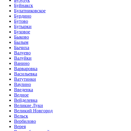
Бузулук
Буйнакск
Булатниковское
Бурдино
Бутово
Бутырки
Буховое
Быково
Былым
Бычиха
Валуево
Валуйки
Ванино
Варваровка
Васильевка
Ватутинки
Ваулино
Введенка
Ведное
Вейделевка
Великие Луки
Великий Новгород
Вельск
Вербилово
Верея