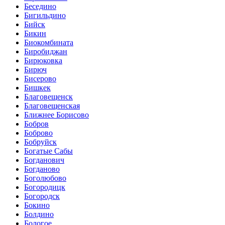
Беседино
Бигильдино
Бийск
Бикин
Биокомбината
Биробиджан
Бирюковка
Бирюч
Бисерово
Бишкек
Благовещенск
Благовещенская
Ближнее Борисово
Бобров
Боброво
Бобруйск
Богатые Сабы
Богданович
Богданово
Боголюбово
Богородицк
Богородск
Бокино
Болдино
Бологое