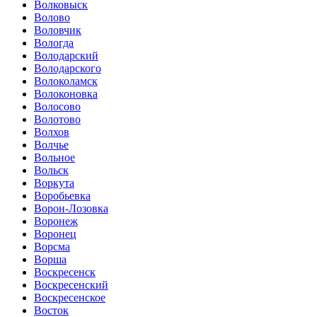
Волковыск
Волово
Воловчик
Вологда
Володарский
Володарского
Волоколамск
Волоконовка
Волосово
Волотово
Волхов
Волчье
Вольное
Вольск
Воркута
Воробьевка
Ворон-Лозовка
Воронеж
Воронец
Ворсма
Ворша
Воскресенск
Воскресенский
Воскресенское
Восток