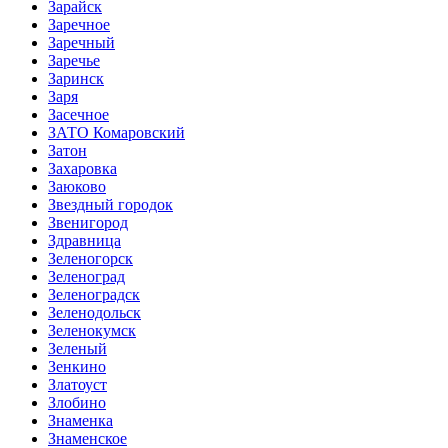
Зарайск
Заречное
Заречный
Заречье
Заринск
Заря
Засечное
ЗАТО Комаровский
Затон
Захаровка
Заюково
Звездный городок
Звенигород
Здравница
Зеленогорск
Зеленоград
Зеленоградск
Зеленодольск
Зеленокумск
Зеленый
Зенкино
Златоуст
Злобино
Знаменка
Знаменское