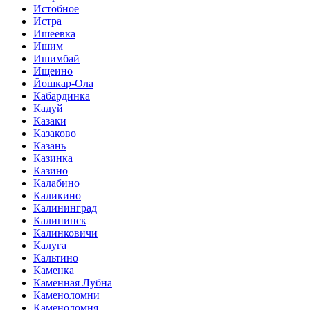
Истобное
Истра
Ишеевка
Ишим
Ишимбай
Ищеино
Йошкар-Ола
Кабардинка
Кадуй
Казаки
Казаково
Казань
Казинка
Казино
Калабино
Каликино
Калининград
Калининск
Калинковичи
Калуга
Кальтино
Каменка
Каменная Лубна
Каменоломни
Каменоломня