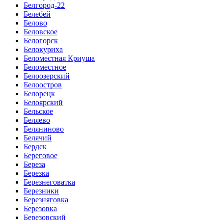
Белгород-22
Белебей
Белово
Беловское
Белогорск
Белокуриха
Беломестная Криуша
Беломестное
Белоозерский
Белоостров
Белорецк
Белоярский
Бельское
Беляево
Беляниново
Белячий
Бердск
Береговое
Береза
Березка
Березнеговатка
Березники
Березняговка
Березовка
Березовский