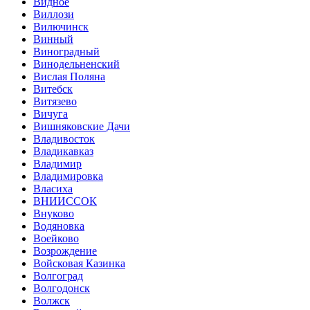
Видное
Виллози
Вилючинск
Винный
Виноградный
Винодельненский
Вислая Поляна
Витебск
Витязево
Вичуга
Вишняковские Дачи
Владивосток
Владикавказ
Владимир
Владимировка
Власиха
ВНИИССОК
Внуково
Водяновка
Воейково
Возрождение
Войсковая Казинка
Волгоград
Волгодонск
Волжск