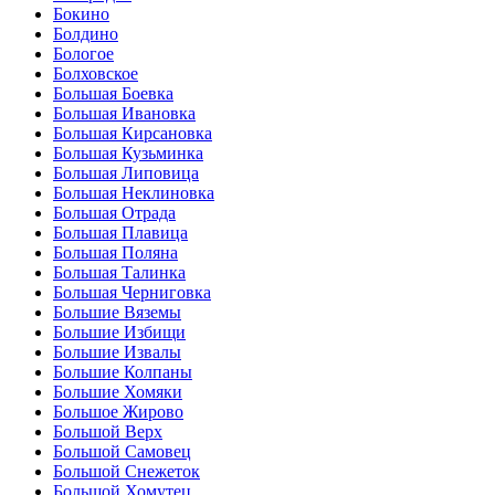
Бокино
Болдино
Бологое
Болховское
Большая Боевка
Большая Ивановка
Большая Кирсановка
Большая Кузьминка
Большая Липовица
Большая Неклиновка
Большая Отрада
Большая Плавица
Большая Поляна
Большая Талинка
Большая Черниговка
Большие Вяземы
Большие Избищи
Большие Извалы
Большие Колпаны
Большие Хомяки
Большое Жирово
Большой Верх
Большой Самовец
Большой Снежеток
Большой Хомутец