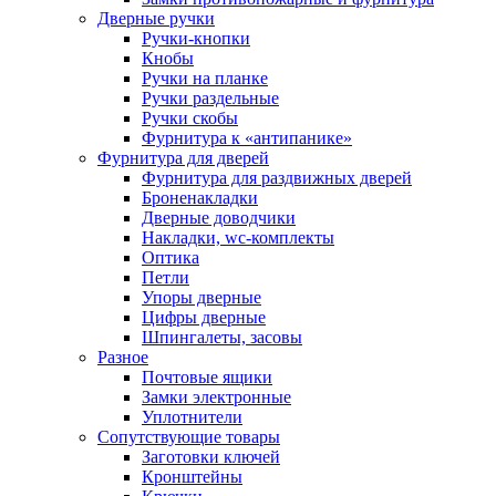
Дверные ручки
Ручки-кнопки
Кнобы
Ручки на планке
Ручки раздельные
Ручки скобы
Фурнитура к «антипанике»
Фурнитура для дверей
Фурнитура для раздвижных дверей
Броненакладки
Дверные доводчики
Накладки, wc-комплекты
Оптика
Петли
Упоры дверные
Цифры дверные
Шпингалеты, засовы
Разное
Почтовые ящики
Замки электронные
Уплотнители
Сопутствующие товары
Заготовки ключей
Кронштейны