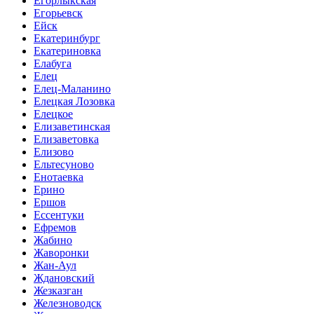
Егорлыкская
Егорьевск
Ейск
Екатеринбург
Екатериновка
Елабуга
Елец
Елец-Маланино
Елецкая Лозовка
Елецкое
Елизаветинская
Елизаветовка
Елизово
Ельтесуново
Енотаевка
Ерино
Ершов
Ессентуки
Ефремов
Жабино
Жаворонки
Жан-Аул
Ждановский
Жезказган
Железноводск