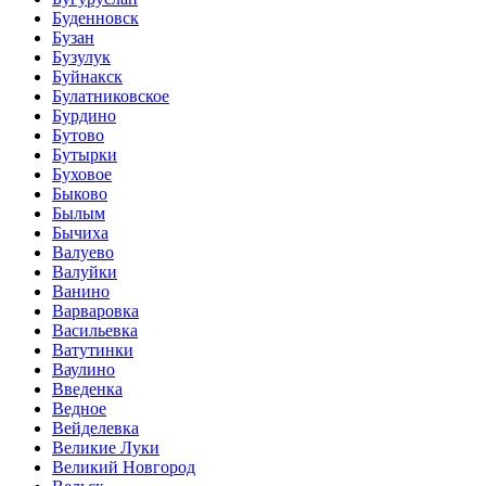
Буденновск
Бузан
Бузулук
Буйнакск
Булатниковское
Бурдино
Бутово
Бутырки
Буховое
Быково
Былым
Бычиха
Валуево
Валуйки
Ванино
Варваровка
Васильевка
Ватутинки
Ваулино
Введенка
Ведное
Вейделевка
Великие Луки
Великий Новгород