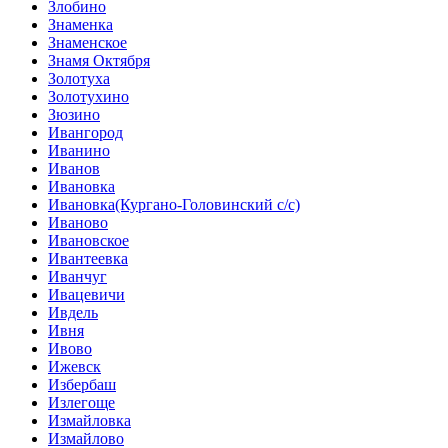
Злобино
Знаменка
Знаменское
Знамя Октября
Золотуха
Золотухино
Зюзино
Ивангород
Иванино
Иванов
Ивановка
Ивановка(Кургано-Головинский с/с)
Иваново
Ивановское
Ивантеевка
Иванчуг
Ивацевичи
Ивдель
Ивня
Ивово
Ижевск
Избербаш
Излегоще
Измайловка
Измайлово