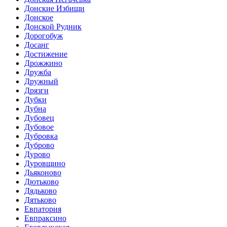
Донские Избищи
Донское
Донской Рудник
Дорогобуж
Досанг
Достижение
Дрожжино
Дружба
Дружный
Дрязги
Дубки
Дубна
Дубовец
Дубовое
Дубровка
Дуброво
Дурово
Дуровщино
Дьяконово
Дютьково
Дядьково
Дятьково
Евпатория
Евпраксино