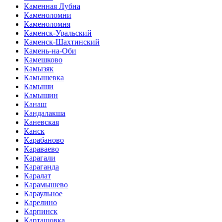
Каменная Лубна
Каменоломни
Каменоломня
Каменск-Уральский
Каменск-Шахтинский
Камень-на-Оби
Камешково
Камызяк
Камышевка
Камыши
Камышин
Канаш
Кандалакша
Каневская
Канск
Карабаново
Караваево
Карагали
Караганда
Каралат
Карамышево
Караульное
Карелино
Карпинск
Карташовка