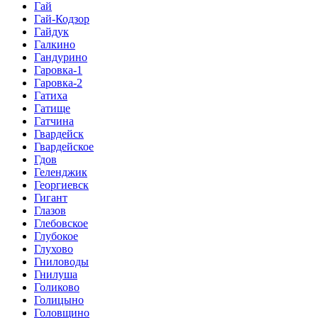
Гай
Гай-Кодзор
Гайдук
Галкино
Гандурино
Гаровка-1
Гаровка-2
Гатиха
Гатище
Гатчина
Гвардейск
Гвардейское
Гдов
Геленджик
Георгиевск
Гигант
Глазов
Глебовское
Глубокое
Глухово
Гниловоды
Гнилуша
Голиково
Голицыно
Головщино