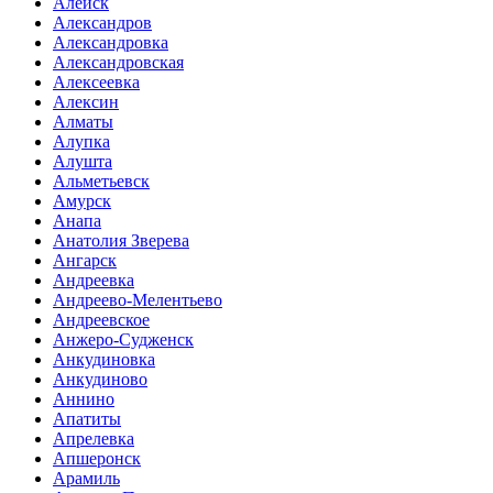
Алейск
Александров
Александровка
Александровская
Алексеевка
Алексин
Алматы
Алупка
Алушта
Альметьевск
Амурск
Анапа
Анатолия Зверева
Ангарск
Андреевка
Андреево-Мелентьево
Андреевское
Анжеро-Судженск
Анкудиновка
Анкудиново
Аннино
Апатиты
Апрелевка
Апшеронск
Арамиль