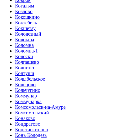
Ковров
Когалым
Козлово
Кокошкино
Коктебель
Кокшетау
Колодезный
Колокша
Коломна
Коломна-1
Колоски
Колпашево
Колпино
Колтуши
Колыбельское
Кольцово
Кольчугино
Коммунар
Коммунарка
Комсомольск-на-Амуре
Комсомольский
Конаково
Кондратово
Константиново
Конь-Колодезь