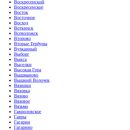
Воскресенский
Воскресенское
Восток
Восточное
Восход
Воткинск
Всеволожск
Второво
Вторые Тербуны
Вулканный
Выборг
Выкса
Выселки
Высокая Гора
Вышманово
Вышний Волочек
Вязники
Вязовка
Вязово
Вязовое
Вязьма
Гавриловское
Гавры
Гагарин
Гагарино