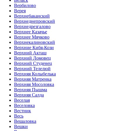
Вельск
Вербилово
Верея
Верхнебаканский
Верхнеднепровский
Верхнедрезгалово
Верхнее Казачье
Верхнее Мячково
Верхнекалиновский
Верхние Кибя-Кози
Верхний Акташ
Верхний Ломовец
Верхний Студенец
Верхний Телелюй
Верхняя Колыбелька
Верхняя Матренка
Верхняя Мосоловка
Верхняя Пышма
Верхняя Салда
Веселая
Веселовка
Вестник
Весь
Вешаловка
Вешки