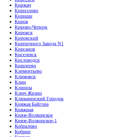
Киржач
Кириллово
Кириши
Киров
Кирово-Чепецк
Кировск
Кировский
Кирпичного Завода N1
Кирсанов
Киселевск
Кисловодск
Кишлеево
Клементьево
Климовск
Клин
Клинцы
Ключ Жизни
Клязьминский Городок
Княжая Байгора
Княжная
Князе-Волконское
Князе-Волконское-1
Кобралово
Кобрин