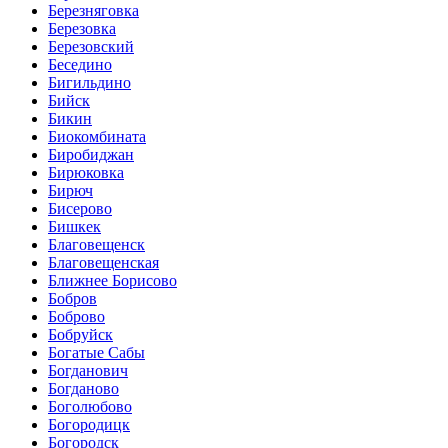
Березняговка
Березовка
Березовский
Беседино
Бигильдино
Бийск
Бикин
Биокомбината
Биробиджан
Бирюковка
Бирюч
Бисерово
Бишкек
Благовещенск
Благовещенская
Ближнее Борисово
Бобров
Боброво
Бобруйск
Богатые Сабы
Богданович
Богданово
Боголюбово
Богородицк
Богородск