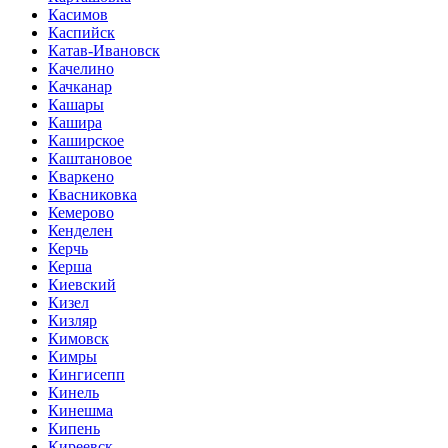
Касимов
Каспийск
Катав-Ивановск
Качелино
Качканар
Кашары
Кашира
Каширское
Каштановое
Кваркено
Квасниковка
Кемерово
Кенделен
Керчь
Керша
Киевский
Кизел
Кизляр
Кимовск
Кимры
Кингисепп
Кинель
Кинешма
Кипень
Киреевск