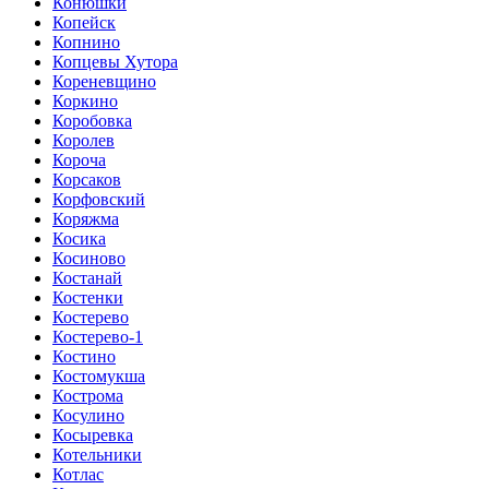
Конюшки
Копейск
Копнино
Копцевы Хутора
Кореневщино
Коркино
Коробовка
Королев
Короча
Корсаков
Корфовский
Коряжма
Косика
Косиново
Костанай
Костенки
Костерево
Костерево-1
Костино
Костомукша
Кострома
Косулино
Косыревка
Котельники
Котлас