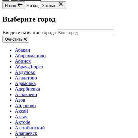
Назад
Назад
Закрыть
Выберите город
Введите название города
Очистить
Абакан
Абдрахманово
Абинск
Абрау-Дюрсо
Авдулово
Агалатово
Адамовка
Адербиевка
Азнакаево
Азов
Айдарово
Аксай
Актау
Актобе
Актюбинский
Алапаевск