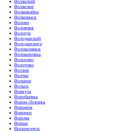
Волжский
Волжское
Волковойно
Волковыск
Волово
Воловчик
Вологда
Володарский
Володарского
Волоколамск
Волоконовка
Волосово
Волотово
Волхов
Волчье
Вольное
Вольск
Воркута
Воробьевка
Ворон-Лозовка
Воронеж
Воронец
Ворсма
Ворша
Воскресенск