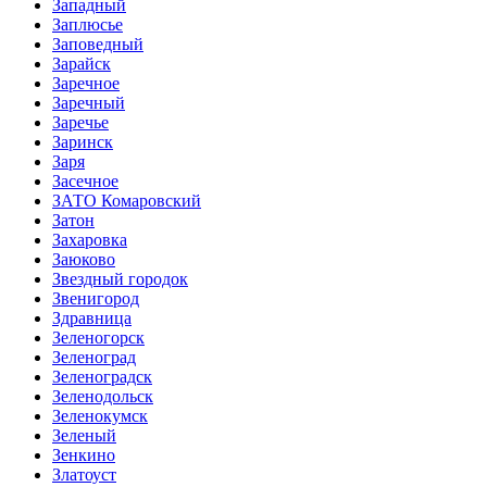
Западный
Заплюсье
Заповедный
Зарайск
Заречное
Заречный
Заречье
Заринск
Заря
Засечное
ЗАТО Комаровский
Затон
Захаровка
Заюково
Звездный городок
Звенигород
Здравница
Зеленогорск
Зеленоград
Зеленоградск
Зеленодольск
Зеленокумск
Зеленый
Зенкино
Златоуст