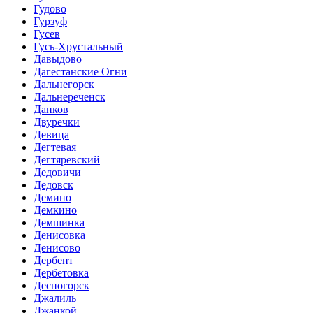
Гудово
Гурзуф
Гусев
Гусь-Хрустальный
Давыдово
Дагестанские Огни
Дальнегорск
Дальнереченск
Данков
Двуречки
Девица
Дегтевая
Дегтяревский
Дедовичи
Дедовск
Демино
Демкино
Демшинка
Денисовка
Денисово
Дербент
Дербетовка
Десногорск
Джалиль
Джанкой