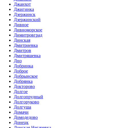
Джанхот
Джигинка
Дзержинск
Дзержинский
Дивное
Дивноморское
Димитровград
Динская
Дмитриевка
Дмитров
Дмитряшевка
Дно
Добринка
Доброе
Добрынское
Добрянка
Докторово
Долгое
Долгопрудный
Долгоруково
Долгуша
Домачи
Домодедово
Донецк
Донская Негачевка