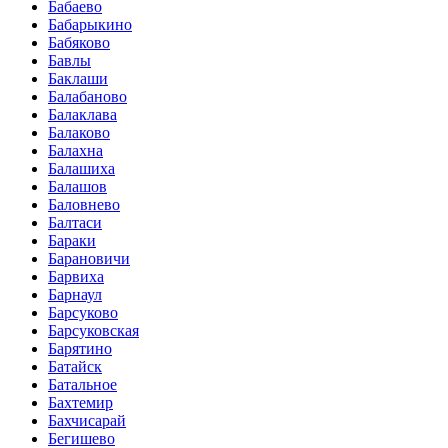
Бабаево
Бабарыкино
Бабяково
Бавлы
Баклаши
Балабаново
Балаклава
Балаково
Балахна
Балашиха
Балашов
Баловнево
Балтаси
Бараки
Барановичи
Барвиха
Барнаул
Барсуково
Барсуковская
Барятино
Батайск
Батальное
Бахтемир
Бахчисарай
Бегишево