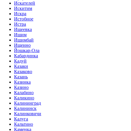
Искателей
Искитим
Искра
Истобное
Истра
Ишеевка
Ишим
Ишимбай
Ищеино
Йошкар-Ола
Кабардинка
Кадуй
Казаки
Казаково
Казань
Казинка
Казино
Калабино
Каликино
Калининград
Калининск
Калинковичи
Калуга
Кальтино
Каменка