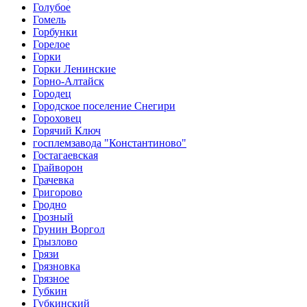
Голубое
Гомель
Горбунки
Горелое
Горки
Горки Ленинские
Горно-Алтайск
Городец
Городское поселение Снегири
Гороховец
Горячий Ключ
госплемзавода "Константиново"
Гостагаевская
Грайворон
Грачевка
Григорово
Гродно
Грозный
Грунин Воргол
Грызлово
Грязи
Грязновка
Грязное
Губкин
Губкинский