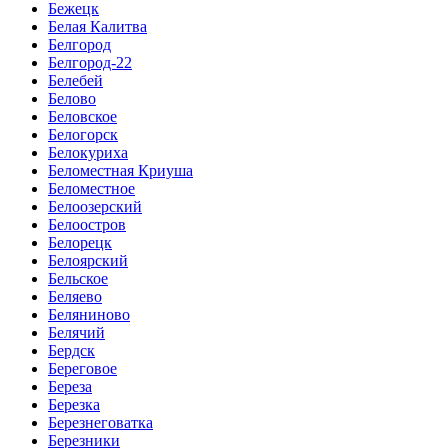
Бежецк
Белая Калитва
Белгород
Белгород-22
Белебей
Белово
Беловское
Белогорск
Белокуриха
Беломестная Криуша
Беломестное
Белоозерский
Белоостров
Белорецк
Белоярский
Бельское
Беляево
Беляниново
Белячий
Бердск
Береговое
Береза
Березка
Березнеговатка
Березники