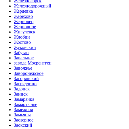
Железногорск
Железнодорожный
Жердевка
Жерехово
Жерновец
Жерновное
Жигулевск
Жлобин
Жостово
Жуковский
Забузан
Завальное
завода Мосрентген
Заволжье
Заворонежское
Загорянский
Загрядчино
Задонск
Заинск
Замарайка
Замартынье
Замежная
Замьяны
Заозерное
Заокский