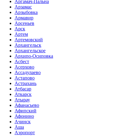
Аргамач-Пальна
Арзамас
Арзыбовка
Армавир
Арсеньев
Арск
Артем
Артемовский
Архангельск
Архангельское
Архипо-Осиповка
Асбест
Асерхово
Ассадулаево
Астапово
Астрахань
Атбасар
Аткарск
Атырау
Афанасьево
Афипский
Афонино
Ачинск
Аша
Аэропорт