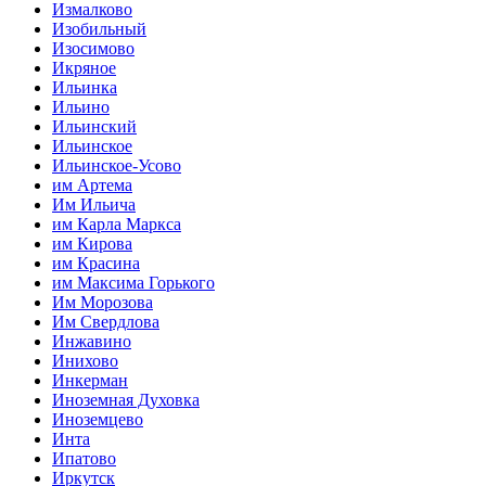
Измалково
Изобильный
Изосимово
Икряное
Ильинка
Ильино
Ильинский
Ильинское
Ильинское-Усово
им Артема
Им Ильича
им Карла Маркса
им Кирова
им Красина
им Максима Горького
Им Морозова
Им Свердлова
Инжавино
Инихово
Инкерман
Иноземная Духовка
Иноземцево
Инта
Ипатово
Иркутск