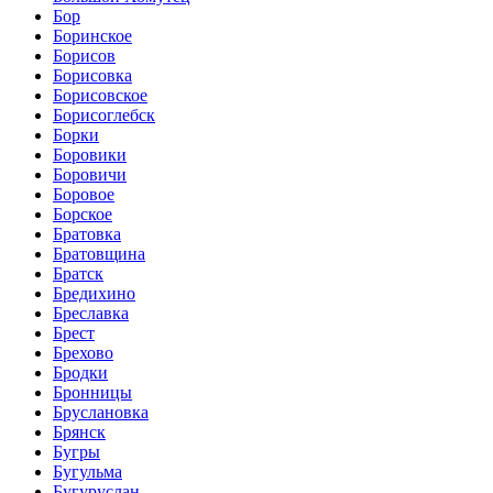
Бор
Боринское
Борисов
Борисовка
Борисовское
Борисоглебск
Борки
Боровики
Боровичи
Боровое
Борское
Братовка
Братовщина
Братск
Бредихино
Бреславка
Брест
Брехово
Бродки
Бронницы
Бруслановка
Брянск
Бугры
Бугульма
Бугуруслан