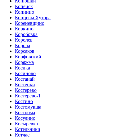
Конюшки
Копейск
Копнино
Копцевы Хутора
Кореневщино
Коркино
Коробовка
Королев
Короча
Корсаков
Корфовский
Коряжма
Косика
Косиново
Костанай
Костенки
Костерево
Костерево-1
Костино
Костомукша
Кострома
Косулино
Косыревка
Котельники
Котлас