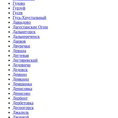
Гудово
Гурзуф
Гусев
Гусь-Хрустальный
Давыдово
Дагестанские Огни
Дальнегорск
Дальнереченск
Данков
Двуречки
Девица
Дегтевая
Дегтяревский
Дедовичи
Дедовск
Демино
Демкино
Демшинка
Денисовка
Денисово
Дербент
Дербетовка
Десногорск
Джалиль
Джанкой