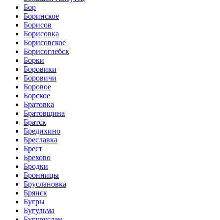
Бор
Боринское
Борисов
Борисовка
Борисовское
Борисоглебск
Борки
Боровики
Боровичи
Боровое
Борское
Братовка
Братовщина
Братск
Бредихино
Бреславка
Брест
Брехово
Бродки
Бронницы
Бруслановка
Брянск
Бугры
Бугульма
Бугуруслан