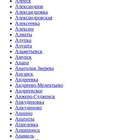
Алейск
Александров
Александровка
Александровская
Алексеевка
Алексин
Алматы
Алупка
Алушта
Альметьевск
Амурск
Анапа
Анатолия Зверева
Ангарск
Андреевка
Андреево-Мелентьево
Андреевское
Анжеро-Судженск
Анкудиновка
Анкудиново
Аннино
Апатиты
Апрелевка
Апшеронск
Арамиль