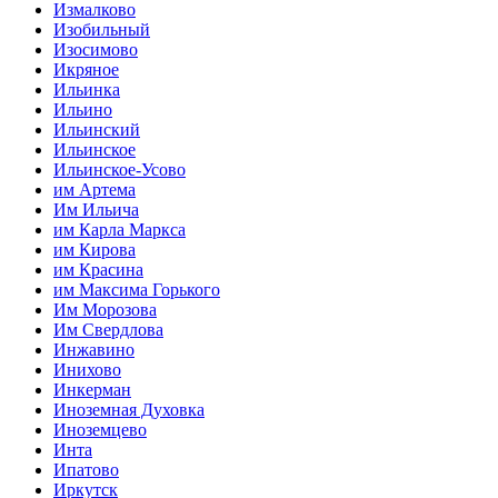
Измалково
Изобильный
Изосимово
Икряное
Ильинка
Ильино
Ильинский
Ильинское
Ильинское-Усово
им Артема
Им Ильича
им Карла Маркса
им Кирова
им Красина
им Максима Горького
Им Морозова
Им Свердлова
Инжавино
Инихово
Инкерман
Иноземная Духовка
Иноземцево
Инта
Ипатово
Иркутск