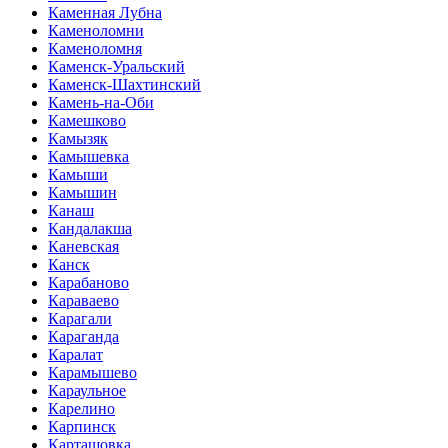
Каменная Лубна
Каменоломни
Каменоломня
Каменск-Уральский
Каменск-Шахтинский
Камень-на-Оби
Камешково
Камызяк
Камышевка
Камыши
Камышин
Канаш
Кандалакша
Каневская
Канск
Карабаново
Караваево
Карагали
Караганда
Каралат
Карамышево
Караульное
Карелино
Карпинск
Карташовка