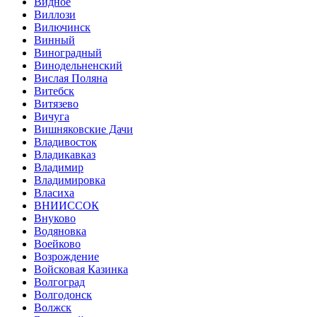
Видное
Виллози
Вилючинск
Винный
Виноградный
Винодельненский
Вислая Поляна
Витебск
Витязево
Вичуга
Вишняковские Дачи
Владивосток
Владикавказ
Владимир
Владимировка
Власиха
ВНИИССОК
Внуково
Водяновка
Воейково
Возрождение
Войсковая Казинка
Волгоград
Волгодонск
Волжск