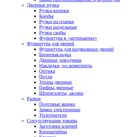
Дверные ручки
Ручки-кнопки
Кнобы
Ручки на планке
Ручки раздельные
Ручки скобы
Фурнитура к «антипанике»
Фурнитура для дверей
Фурнитура для раздвижных дверей
Броненакладки
Дверные доводчики
Накладки, wc-комплекты
Оптика
Петли
Упоры дверные
Цифры дверные
Шпингалеты, засовы
Разное
Почтовые ящики
Замки электронные
Уплотнители
Сопутствующие товары
Заготовки ключей
Кронштейны