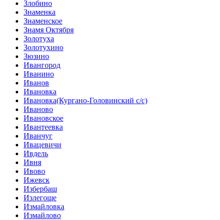
Злобино
Знаменка
Знаменское
Знамя Октября
Золотуха
Золотухино
Зюзино
Ивангород
Иванино
Иванов
Ивановка
Ивановка(Кургано-Головинский с/с)
Иваново
Ивановское
Ивантеевка
Иванчуг
Ивацевичи
Ивдель
Ивня
Ивово
Ижевск
Избербаш
Излегоще
Измайловка
Измайлово