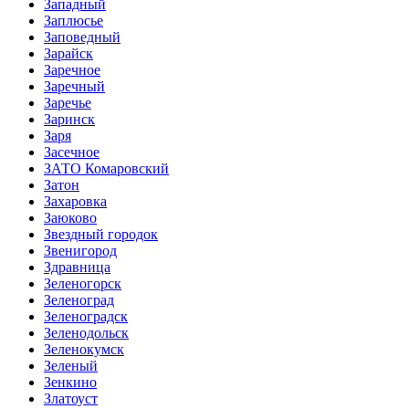
Западный
Заплюсье
Заповедный
Зарайск
Заречное
Заречный
Заречье
Заринск
Заря
Засечное
ЗАТО Комаровский
Затон
Захаровка
Заюково
Звездный городок
Звенигород
Здравница
Зеленогорск
Зеленоград
Зеленоградск
Зеленодольск
Зеленокумск
Зеленый
Зенкино
Златоуст