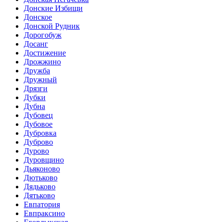
Донские Избищи
Донское
Донской Рудник
Дорогобуж
Досанг
Достижение
Дрожжино
Дружба
Дружный
Дрязги
Дубки
Дубна
Дубовец
Дубовое
Дубровка
Дуброво
Дурово
Дуровщино
Дьяконово
Дютьково
Дядьково
Дятьково
Евпатория
Евпраксино