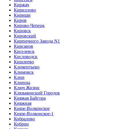
Киржач
Кириллово
Кириши
Киров
Кирово-Чепецк
Кировск
Кировский
Кирпичного Завода N1
Кирсанов
Киселевск
Кисловодск
Кишлеево
Клементьево
Климовск
Клин
Клинцы
Ключ Жизни
Клязьминский Городок
Княжая Байгора
Княжная
Князе-Волконское
Князе-Волконское-1
Кобралово
Кобрин