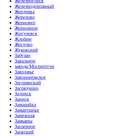
Железногорск
Железнодорожный
Жердевка
Жерехово
Жерновец
Жерновное
Жигулевск
Жлобин
Жостово
Жуковский
Забузан
Завальное
завода Мосрентген
Заволжье
Заворонежское
Загорянский
Загрядчино
Задонск
Заинск
Замарайка
Замартынье
Замежная
Замьяны
Заозерное
Заокский