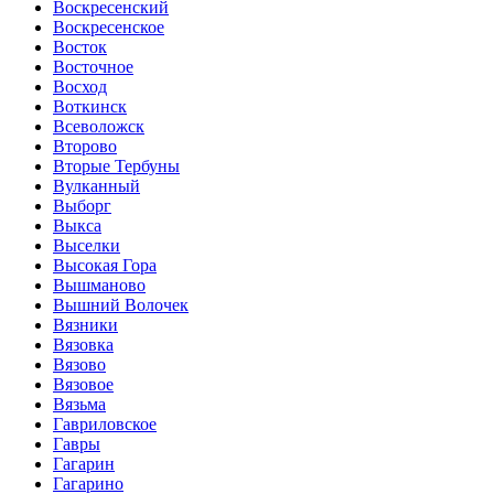
Воскресенский
Воскресенское
Восток
Восточное
Восход
Воткинск
Всеволожск
Второво
Вторые Тербуны
Вулканный
Выборг
Выкса
Выселки
Высокая Гора
Вышманово
Вышний Волочек
Вязники
Вязовка
Вязово
Вязовое
Вязьма
Гавриловское
Гавры
Гагарин
Гагарино