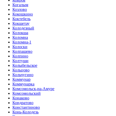
Ковров
Когалым
Козлово
Кокошкино
Коктебель
Кокшетау
Колодезный
Колокша
Коломна
Коломна-1
Колоски
Колпашево
Колпино
Колтуши
Колыбельское
Кольцово
Кольчугино
Коммунар
Коммунарка
Комсомольск-на-Амуре
Комсомольский
Конаково
Кондратово
Константиново
Конь-Колодезь