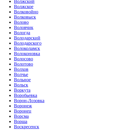
Волжский
Волжское
Волковойно
Волковыск
Волово
Воловчик
Вологда
Володарский
Володарского
Волоколамск
Волоконовка
Волосово
Волотово
Волхов
Волчье
Вольное
Вольск
Воркута
Воробьевка
Ворон-Лозовка
Воронеж
Воронец
Ворсма
Ворша
Воскресенск