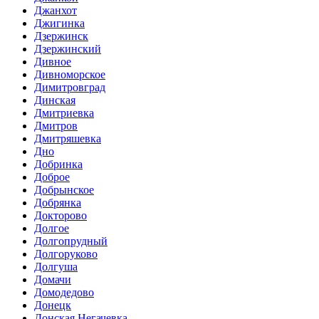
Джанхот
Джигинка
Дзержинск
Дзержинский
Дивное
Дивноморское
Димитровград
Динская
Дмитриевка
Дмитров
Дмитряшевка
Дно
Добринка
Доброе
Добрынское
Добрянка
Докторово
Долгое
Долгопрудный
Долгоруково
Долгуша
Домачи
Домодедово
Донецк
Донская Негачевка