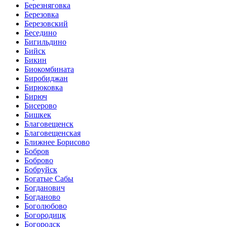
Березняговка
Березовка
Березовский
Беседино
Бигильдино
Бийск
Бикин
Биокомбината
Биробиджан
Бирюковка
Бирюч
Бисерово
Бишкек
Благовещенск
Благовещенская
Ближнее Борисово
Бобров
Боброво
Бобруйск
Богатые Сабы
Богданович
Богданово
Боголюбово
Богородицк
Богородск