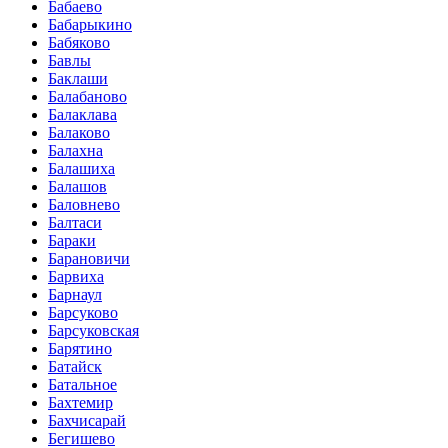
Бабаево
Бабарыкино
Бабяково
Бавлы
Баклаши
Балабаново
Балаклава
Балаково
Балахна
Балашиха
Балашов
Баловнево
Балтаси
Бараки
Барановичи
Барвиха
Барнаул
Барсуково
Барсуковская
Барятино
Батайск
Батальное
Бахтемир
Бахчисарай
Бегишево