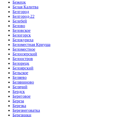
Бежецк
Белая Калитва
Белгород
Белгород-22
Белебей
Белово
Беловское
Белогорск
Белокуриха
Беломестная Криуша
Беломестное
Белоозерский
Белоостров
Белорецк
Белоярский
Бельское
Беляево
Беляниново
Белячий
Бердск
Береговое
Береза
Березка
Березнеговатка
Березники