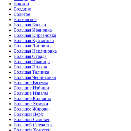
Бокино
Болдино
Бологое
Болховское
Большая Боевка
Большая Ивановка
Большая Кирсановка
Большая Кузьминка
Большая Липовица
Большая Неклиновка
Большая Отрада
Большая Плавица
Большая Поляна
Большая Талинка
Большая Черниговка
Большие Вяземы
Большие Избищи
Большие Извалы
Большие Колпаны
Большие Хомяки
Большое Жирово
Большой Верх
Большой Самовец
Большой Снежеток
Большой Хомутец