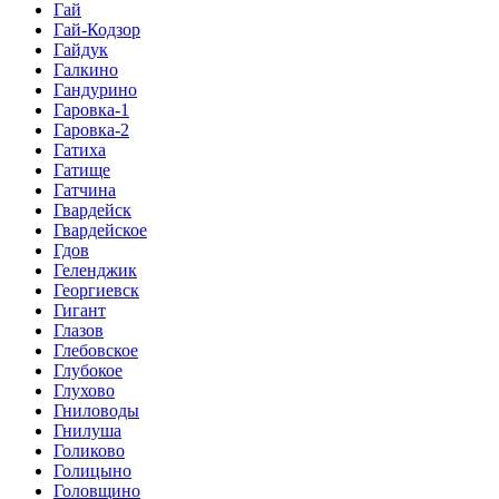
Гай
Гай-Кодзор
Гайдук
Галкино
Гандурино
Гаровка-1
Гаровка-2
Гатиха
Гатище
Гатчина
Гвардейск
Гвардейское
Гдов
Геленджик
Георгиевск
Гигант
Глазов
Глебовское
Глубокое
Глухово
Гниловоды
Гнилуша
Голиково
Голицыно
Головщино