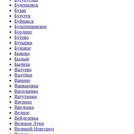
Буденновск
Бузан
Бузулук
Буйнакск
Булатниковское
Бурдино
Бутово
Бутырки
Буховое
Быково
Былым
Бычиха
Валуево
Валуйки
Ванино
Варваровка
Васильевка
Ватутинки
Ваулино
Введенка
Ведное
Вейделевка
Великие Луки
Великий Новгород