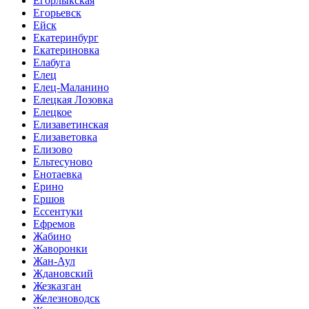
Егорлыкская
Егорьевск
Ейск
Екатеринбург
Екатериновка
Елабуга
Елец
Елец-Маланино
Елецкая Лозовка
Елецкое
Елизаветинская
Елизаветовка
Елизово
Ельтесуново
Енотаевка
Ерино
Ершов
Ессентуки
Ефремов
Жабино
Жаворонки
Жан-Аул
Ждановский
Жезказган
Железноводск