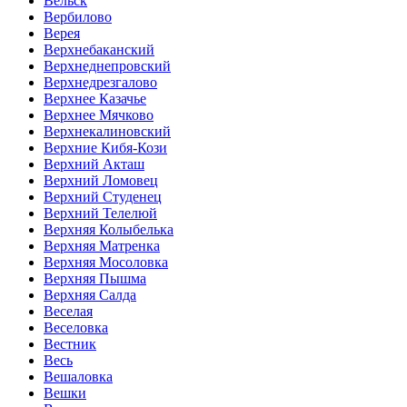
Вельск
Вербилово
Верея
Верхнебаканский
Верхнеднепровский
Верхнедрезгалово
Верхнее Казачье
Верхнее Мячково
Верхнекалиновский
Верхние Кибя-Кози
Верхний Акташ
Верхний Ломовец
Верхний Студенец
Верхний Телелюй
Верхняя Колыбелька
Верхняя Матренка
Верхняя Мосоловка
Верхняя Пышма
Верхняя Салда
Веселая
Веселовка
Вестник
Весь
Вешаловка
Вешки