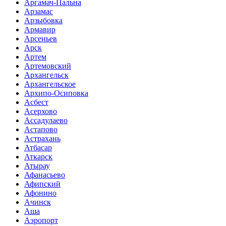
Аргамач-Пальна
Арзамас
Арзыбовка
Армавир
Арсеньев
Арск
Артем
Артемовский
Архангельск
Архангельское
Архипо-Осиповка
Асбест
Асерхово
Ассадулаево
Астапово
Астрахань
Атбасар
Аткарск
Атырау
Афанасьево
Афипский
Афонино
Ачинск
Аша
Аэропорт