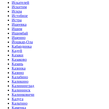
Искателей
Искитим
Искра
Истобное
Истра
Ишеевка
Ишим
Ишимбай
Ищеино
Йошкар-Ола
Кабардинка
Кадуй
Казаки
Казаково
Казань
Казинка
Казино
Калабино
Каликино
Калининград
Калининск
Калинковичи
Калуга
Кальтино
Каменка