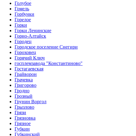
Голубое
Гомель
Горбунки
Горелое
Горки
Горки Ленинские
Горно-Алтайск
Городец
Городское поселение Снегири
Гороховец
Горячий Ключ
госплемзавода "Константиново"
Гостагаевская
Грайворон
Грачевка
Григорово
Гродно
Грозный
Грунин Воргол
Грызлово
Грязи
Грязновка
Грязное
Губкин
Губкинский