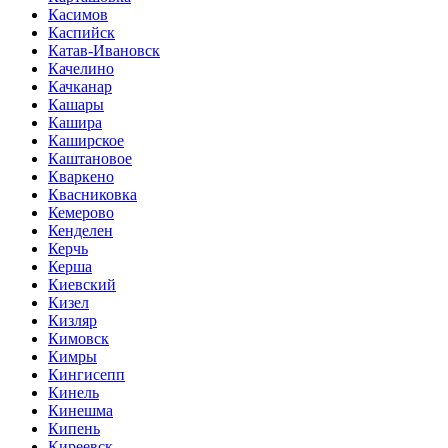
Касимов
Каспийск
Катав-Ивановск
Качелино
Качканар
Кашары
Кашира
Каширское
Каштановое
Кваркено
Квасниковка
Кемерово
Кенделен
Керчь
Керша
Киевский
Кизел
Кизляр
Кимовск
Кимры
Кингисепп
Кинель
Кинешма
Кипень
Киреевск