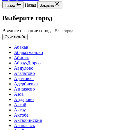
Назад
Назад
Закрыть
Выберите город
Введите название города
Очистить
Абакан
Абдрахманово
Абинск
Абрау-Дюрсо
Авдулово
Агалатово
Адамовка
Адербиевка
Азнакаево
Азов
Айдарово
Аксай
Актау
Актобе
Актюбинский
Алапаевск