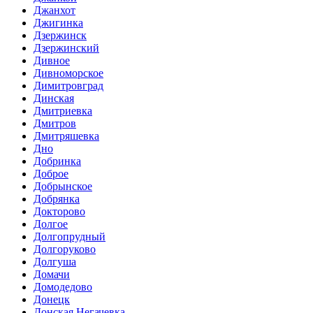
Джанхот
Джигинка
Дзержинск
Дзержинский
Дивное
Дивноморское
Димитровград
Динская
Дмитриевка
Дмитров
Дмитряшевка
Дно
Добринка
Доброе
Добрынское
Добрянка
Докторово
Долгое
Долгопрудный
Долгоруково
Долгуша
Домачи
Домодедово
Донецк
Донская Негачевка