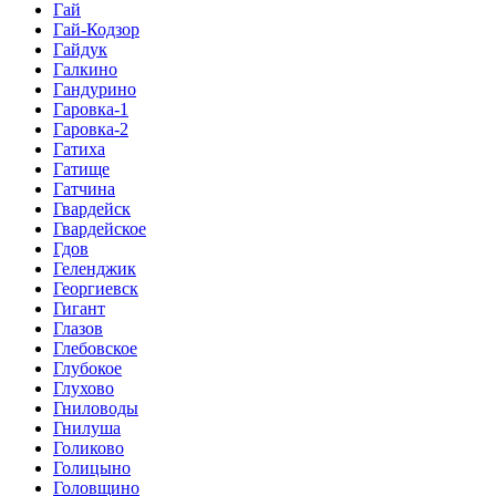
Гай
Гай-Кодзор
Гайдук
Галкино
Гандурино
Гаровка-1
Гаровка-2
Гатиха
Гатище
Гатчина
Гвардейск
Гвардейское
Гдов
Геленджик
Георгиевск
Гигант
Глазов
Глебовское
Глубокое
Глухово
Гниловоды
Гнилуша
Голиково
Голицыно
Головщино