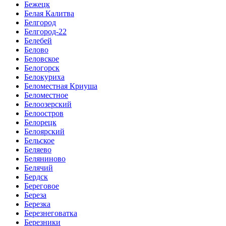
Бежецк
Белая Калитва
Белгород
Белгород-22
Белебей
Белово
Беловское
Белогорск
Белокуриха
Беломестная Криуша
Беломестное
Белоозерский
Белоостров
Белорецк
Белоярский
Бельское
Беляево
Беляниново
Белячий
Бердск
Береговое
Береза
Березка
Березнеговатка
Березники