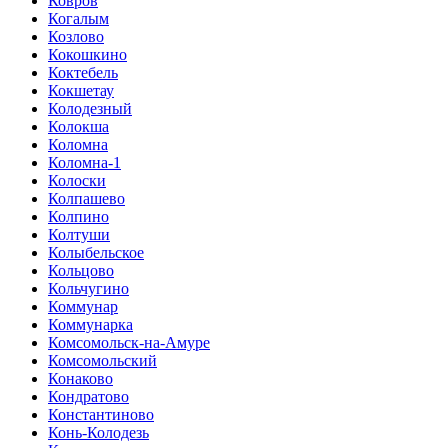
Ковров
Когалым
Козлово
Кокошкино
Коктебель
Кокшетау
Колодезный
Колокша
Коломна
Коломна-1
Колоски
Колпашево
Колпино
Колтуши
Колыбельское
Кольцово
Кольчугино
Коммунар
Коммунарка
Комсомольск-на-Амуре
Комсомольский
Конаково
Кондратово
Константиново
Конь-Колодезь