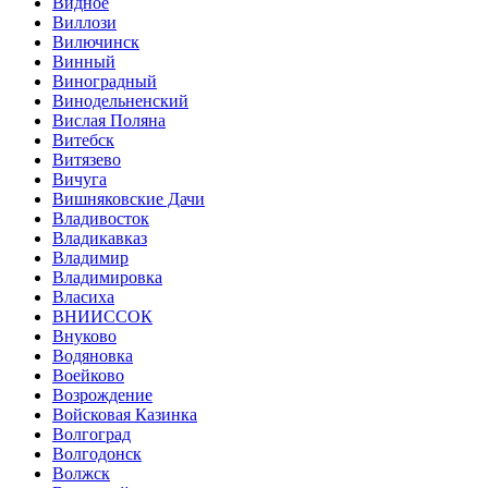
Видное
Виллози
Вилючинск
Винный
Виноградный
Винодельненский
Вислая Поляна
Витебск
Витязево
Вичуга
Вишняковские Дачи
Владивосток
Владикавказ
Владимир
Владимировка
Власиха
ВНИИССОК
Внуково
Водяновка
Воейково
Возрождение
Войсковая Казинка
Волгоград
Волгодонск
Волжск