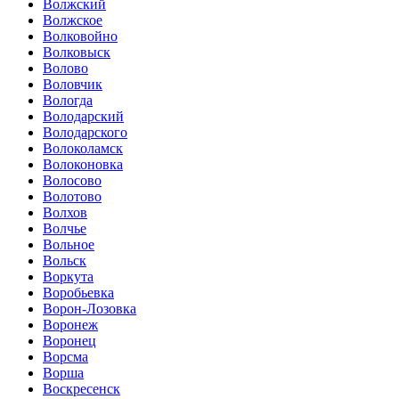
Волжский
Волжское
Волковойно
Волковыск
Волово
Воловчик
Вологда
Володарский
Володарского
Волоколамск
Волоконовка
Волосово
Волотово
Волхов
Волчье
Вольное
Вольск
Воркута
Воробьевка
Ворон-Лозовка
Воронеж
Воронец
Ворсма
Ворша
Воскресенск