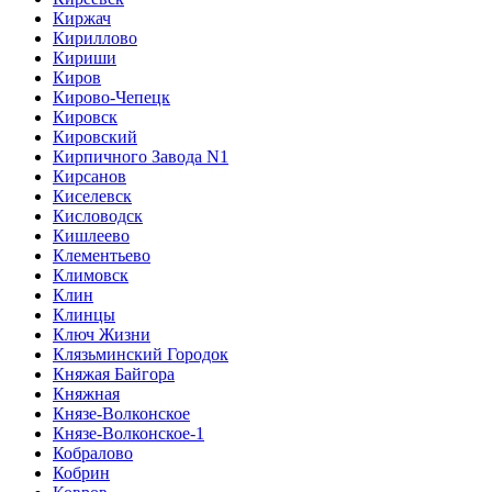
Киржач
Кириллово
Кириши
Киров
Кирово-Чепецк
Кировск
Кировский
Кирпичного Завода N1
Кирсанов
Киселевск
Кисловодск
Кишлеево
Клементьево
Климовск
Клин
Клинцы
Ключ Жизни
Клязьминский Городок
Княжая Байгора
Княжная
Князе-Волконское
Князе-Волконское-1
Кобралово
Кобрин