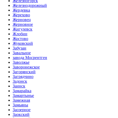
Железногорск
Железнодорожный
Жердевка
Жерехово
Жерновец
Жерновное
Жигулевск
Жлобин
Жостово
Жуковский
Забузан
Завальное
завода Мосрентген
Заволжье
Заворонежское
Загорянский
Загрядчино
Задонск
Заинск
Замарайка
Замартынье
Замежная
Замьяны
Заозерное
Заокский