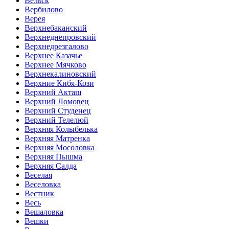
Вельск
Вербилово
Верея
Верхнебаканский
Верхнеднепровский
Верхнедрезгалово
Верхнее Казачье
Верхнее Мячково
Верхнекалиновский
Верхние Кибя-Кози
Верхний Акташ
Верхний Ломовец
Верхний Студенец
Верхний Телелюй
Верхняя Колыбелька
Верхняя Матренка
Верхняя Мосоловка
Верхняя Пышма
Верхняя Салда
Веселая
Веселовка
Вестник
Весь
Вешаловка
Вешки