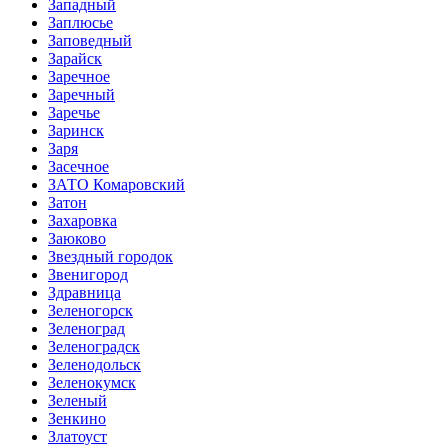
Западный
Заплюсье
Заповедный
Зарайск
Заречное
Заречный
Заречье
Заринск
Заря
Засечное
ЗАТО Комаровский
Затон
Захаровка
Заюково
Звездный городок
Звенигород
Здравница
Зеленогорск
Зеленоград
Зеленоградск
Зеленодольск
Зеленокумск
Зеленый
Зенкино
Златоуст