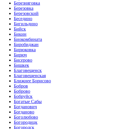
Березняговка
Березовка
Березовский
Беседино
Бигильдино
Бийск
Бикин
Биокомбината
Биробиджан
Бирюковка
Бирюч
Бисерово
Бишкек
Благовещенск
Благовещенская
Ближнее Борисово
Бобров
Боброво
Бобруйск
Богатые Сабы
Богданович
Богданово
Боголюбово
Богородицк
Богородск