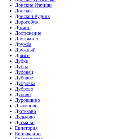
Донские Избищи
Донское
Донской Рудник
Дорогобуж
Досанг
Достижение
Дрожжино
Дружба
Дружный
Дрязги
Дубки
Дубна
Дубовец
Дубовое
Дубровка
Дуброво
Дурово
Дуровщино
Дьяконово
Дютьково
Дядьково
Дятьково
Евпатория
Евпраксино