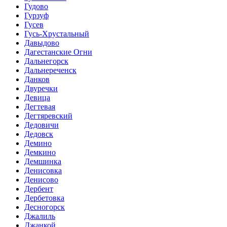
Гудово
Гурзуф
Гусев
Гусь-Хрустальный
Давыдово
Дагестанские Огни
Дальнегорск
Дальнереченск
Данков
Двуречки
Девица
Дегтевая
Дегтяревский
Дедовичи
Дедовск
Демино
Демкино
Демшинка
Денисовка
Денисово
Дербент
Дербетовка
Десногорск
Джалиль
Джанкой