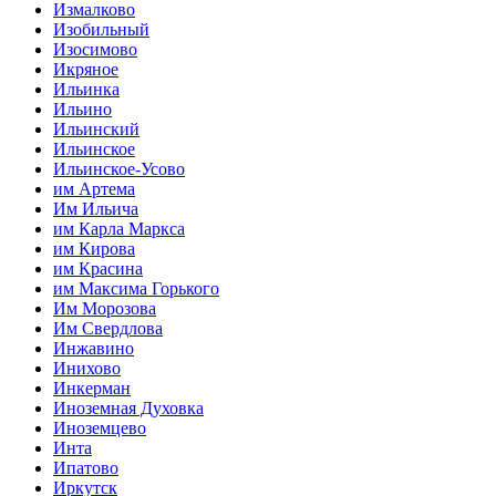
Измалково
Изобильный
Изосимово
Икряное
Ильинка
Ильино
Ильинский
Ильинское
Ильинское-Усово
им Артема
Им Ильича
им Карла Маркса
им Кирова
им Красина
им Максима Горького
Им Морозова
Им Свердлова
Инжавино
Инихово
Инкерман
Иноземная Духовка
Иноземцево
Инта
Ипатово
Иркутск