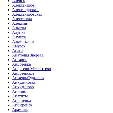
Алейск
Александров
Александровка
Александровская
Алексеевка
Алексин
Алматы
Алупка
Алушта
Альметьевск
Амурск
Анапа
Анатолия Зверева
Ангарск
Андреевка
Андреево-Мелентьево
Андреевское
Анжеро-Судженск
Анкудиновка
Анкудиново
Аннино
Апатиты
Апрелевка
Апшеронск
Арамиль