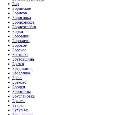
Бор
Боринское
Борисов
Борисовка
Борисовское
Борисоглебск
Борки
Боровики
Боровичи
Боровое
Борское
Братовка
Братовщина
Братск
Бредихино
Бреславка
Брест
Брехово
Бродки
Бронницы
Бруслановка
Брянск
Бугры
Бугульма
Бугуруслан