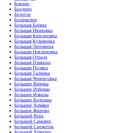
Бокино
Болдино
Бологое
Болховское
Большая Боевка
Большая Ивановка
Большая Кирсановка
Большая Кузьминка
Большая Липовица
Большая Неклиновка
Большая Отрада
Большая Плавица
Большая Поляна
Большая Талинка
Большая Черниговка
Большие Вяземы
Большие Избищи
Большие Извалы
Большие Колпаны
Большие Хомяки
Большое Жирово
Большой Верх
Большой Самовец
Большой Снежеток
Большой Хомутец