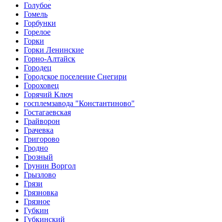
Голубое
Гомель
Горбунки
Горелое
Горки
Горки Ленинские
Горно-Алтайск
Городец
Городское поселение Снегири
Гороховец
Горячий Ключ
госплемзавода "Константиново"
Гостагаевская
Грайворон
Грачевка
Григорово
Гродно
Грозный
Грунин Воргол
Грызлово
Грязи
Грязновка
Грязное
Губкин
Губкинский