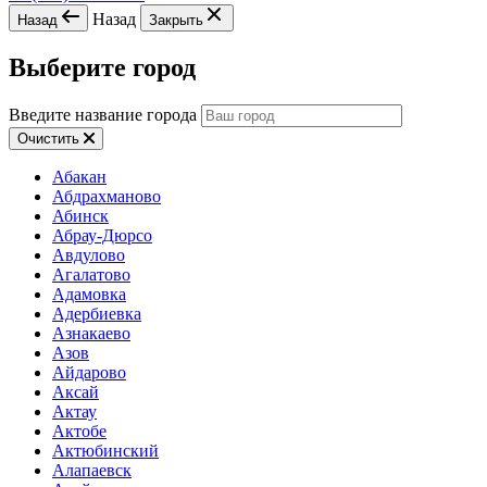
Назад
Назад
Закрыть
Выберите город
Введите название города
Очистить
Абакан
Абдрахманово
Абинск
Абрау-Дюрсо
Авдулово
Агалатово
Адамовка
Адербиевка
Азнакаево
Азов
Айдарово
Аксай
Актау
Актобе
Актюбинский
Алапаевск