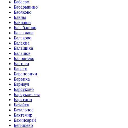
Бабаево
Бабарыкино
Бабяково
Бавлы
Баклаши
Балабаново
Балаклава
Балаково
Балахна
Балашиха
Балашов
Баловнево
Балтаси
Бараки
Барановичи
Барвиха
Барнаул
Барсуково
Барсуковская
Барятино
Батайск
Батальное
Бахтемир
Бахчисарай
Бегишево