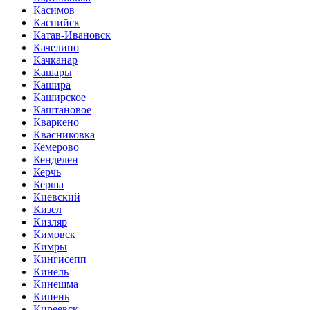
Касимов
Каспийск
Катав-Ивановск
Качелино
Качканар
Кашары
Кашира
Каширское
Каштановое
Кваркено
Квасниковка
Кемерово
Кенделен
Керчь
Керша
Киевский
Кизел
Кизляр
Кимовск
Кимры
Кингисепп
Кинель
Кинешма
Кипень
Киреевск