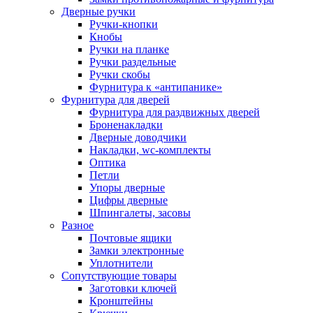
Дверные ручки
Ручки-кнопки
Кнобы
Ручки на планке
Ручки раздельные
Ручки скобы
Фурнитура к «антипанике»
Фурнитура для дверей
Фурнитура для раздвижных дверей
Броненакладки
Дверные доводчики
Накладки, wc-комплекты
Оптика
Петли
Упоры дверные
Цифры дверные
Шпингалеты, засовы
Разное
Почтовые ящики
Замки электронные
Уплотнители
Сопутствующие товары
Заготовки ключей
Кронштейны