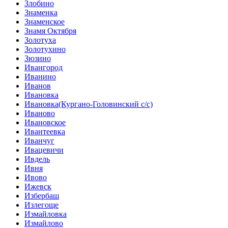
Злобино
Знаменка
Знаменское
Знамя Октября
Золотуха
Золотухино
Зюзино
Ивангород
Иванино
Иванов
Ивановка
Ивановка(Кургано-Головинский с/с)
Иваново
Ивановское
Ивантеевка
Иванчуг
Ивацевичи
Ивдель
Ивня
Ивово
Ижевск
Избербаш
Излегоще
Измайловка
Измайлово