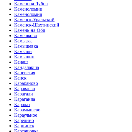
Каменная Лубна
Каменоломни
Каменоломня
Каменск-Уральский
Каменск-Шахтинский
Камень-на-Оби
Камешково
Камызяк
Камышевка
Камыши
Камышин
Канаш
Кандалакша
Каневская
Канск
Карабаново
Караваево
Карагали
Караганда
Каралат
Карамышево
Караульное
Карелино
Карпинск
Карташовка