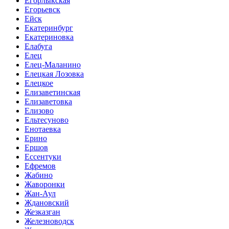
Егорлыкская
Егорьевск
Ейск
Екатеринбург
Екатериновка
Елабуга
Елец
Елец-Маланино
Елецкая Лозовка
Елецкое
Елизаветинская
Елизаветовка
Елизово
Ельтесуново
Енотаевка
Ерино
Ершов
Ессентуки
Ефремов
Жабино
Жаворонки
Жан-Аул
Ждановский
Жезказган
Железноводск