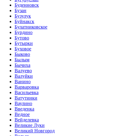
Буденновск
Бузан
Бузулук
Буйнакск
Булатниковское
Бурдино
Бутово
Бутырки
Буховое
Быково
Былым
Бычиха
Валуево
Валуйки
Ванино
Варваровка
Васильевка
Ватутинки
Ваулино
Введенка
Ведное
Вейделевка
Великие Луки
Великий Новгород