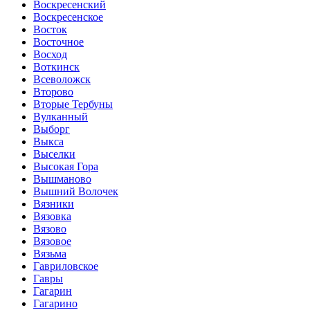
Воскресенский
Воскресенское
Восток
Восточное
Восход
Воткинск
Всеволожск
Второво
Вторые Тербуны
Вулканный
Выборг
Выкса
Выселки
Высокая Гора
Вышманово
Вышний Волочек
Вязники
Вязовка
Вязово
Вязовое
Вязьма
Гавриловское
Гавры
Гагарин
Гагарино