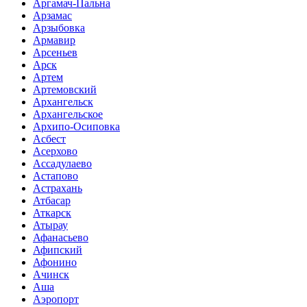
Аргамач-Пальна
Арзамас
Арзыбовка
Армавир
Арсеньев
Арск
Артем
Артемовский
Архангельск
Архангельское
Архипо-Осиповка
Асбест
Асерхово
Ассадулаево
Астапово
Астрахань
Атбасар
Аткарск
Атырау
Афанасьево
Афипский
Афонино
Ачинск
Аша
Аэропорт