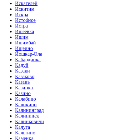
Искателей
Искитим
Искра
Истобное
Истра
Ишеевка
Ишим
Ишимбай
Ищеино
Йошкар-Ола
Кабардинка
Кадуй
Казаки
Казаково
Казань
Казинка
Казино
Калабино
Каликино
Калининград
Калининск
Калинковичи
Калуга
Кальтино
Каменка