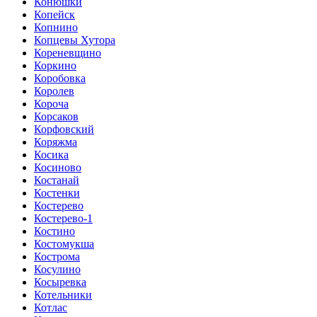
Конюшки
Копейск
Копнино
Копцевы Хутора
Кореневщино
Коркино
Коробовка
Королев
Короча
Корсаков
Корфовский
Коряжма
Косика
Косиново
Костанай
Костенки
Костерево
Костерево-1
Костино
Костомукша
Кострома
Косулино
Косыревка
Котельники
Котлас