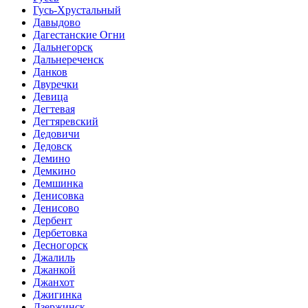
Гусь-Хрустальный
Давыдово
Дагестанские Огни
Дальнегорск
Дальнереченск
Данков
Двуречки
Девица
Дегтевая
Дегтяревский
Дедовичи
Дедовск
Демино
Демкино
Демшинка
Денисовка
Денисово
Дербент
Дербетовка
Десногорск
Джалиль
Джанкой
Джанхот
Джигинка
Дзержинск