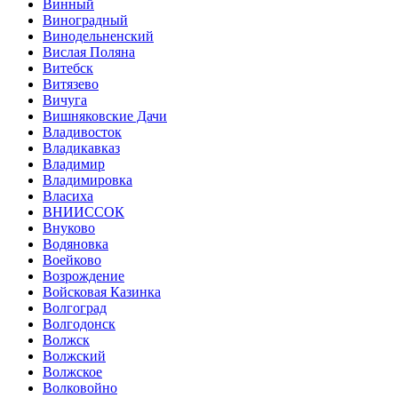
Винный
Виноградный
Винодельненский
Вислая Поляна
Витебск
Витязево
Вичуга
Вишняковские Дачи
Владивосток
Владикавказ
Владимир
Владимировка
Власиха
ВНИИССОК
Внуково
Водяновка
Воейково
Возрождение
Войсковая Казинка
Волгоград
Волгодонск
Волжск
Волжский
Волжское
Волковойно