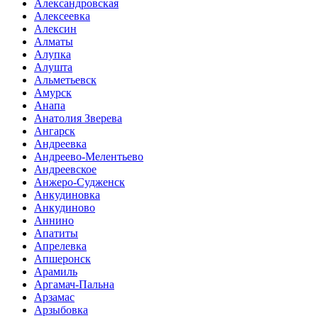
Александровская
Алексеевка
Алексин
Алматы
Алупка
Алушта
Альметьевск
Амурск
Анапа
Анатолия Зверева
Ангарск
Андреевка
Андреево-Мелентьево
Андреевское
Анжеро-Судженск
Анкудиновка
Анкудиново
Аннино
Апатиты
Апрелевка
Апшеронск
Арамиль
Аргамач-Пальна
Арзамас
Арзыбовка