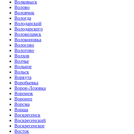
Волковыск
Волово
Воловчик
Вологда
Володарский
Володарского
Волоколамск
Волоконовка
Волосово
Волотово
Волхов
Волчье
Вольное
Вольск
Воркута
Воробьевка
Ворон-Лозовка
Воронеж
Воронец
Ворсма
Ворша
Воскресенск
Воскресенский
Воскресенское
Восток