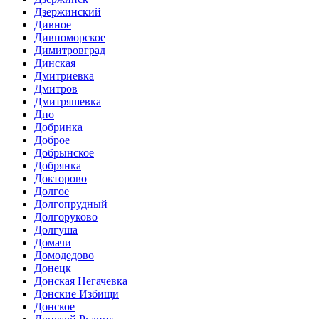
Дзержинский
Дивное
Дивноморское
Димитровград
Динская
Дмитриевка
Дмитров
Дмитряшевка
Дно
Добринка
Доброе
Добрынское
Добрянка
Докторово
Долгое
Долгопрудный
Долгоруково
Долгуша
Домачи
Домодедово
Донецк
Донская Негачевка
Донские Избищи
Донское