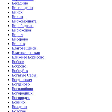
Беседино
Бигильдино
Бийск
Бикин
Биокомбината
Биробиджан
Бирюковка
Бирюч
Бисерово
Бишкек
Благовещенск
Благовещенская
Ближнее Борисово
Бобров
Боброво
Бобруйск
Богатые Сабы
Богданович
Богданово
Боголюбово
Богородицк
Богородск
Бокино
Болдино
Бологое