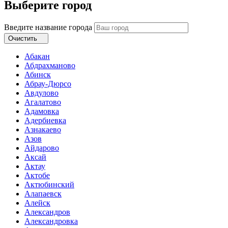
Выберите город
Введите название города
Очистить
Абакан
Абдрахманово
Абинск
Абрау-Дюрсо
Авдулово
Агалатово
Адамовка
Адербиевка
Азнакаево
Азов
Айдарово
Аксай
Актау
Актобе
Актюбинский
Алапаевск
Алейск
Александров
Александровка