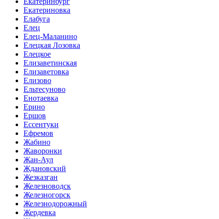
Екатеринбург
Екатериновка
Елабуга
Елец
Елец-Маланино
Елецкая Лозовка
Елецкое
Елизаветинская
Елизаветовка
Елизово
Ельтесуново
Енотаевка
Ерино
Ершов
Ессентуки
Ефремов
Жабино
Жаворонки
Жан-Аул
Ждановский
Жезказган
Железноводск
Железногорск
Железнодорожный
Жердевка