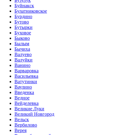
Бузулук
Буйнакск
Булатниковское
Бурдино
Бутово
Бутырки
Буховое
Быково
Былым
Бычиха
Валуево
Валуйки
Ванино
Варваровка
Васильевка
Ватутинки
Ваулино
Введенка
Ведное
Вейделевка
Великие Луки
Великий Новгород
Вельск
Вербилово
Верея