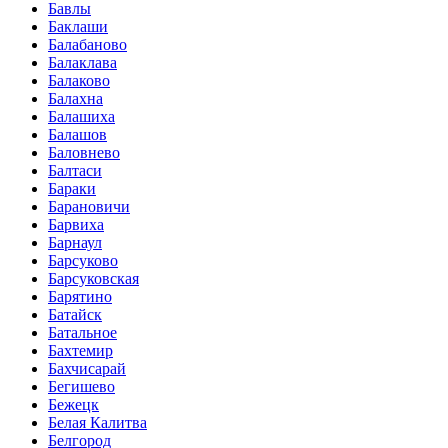
Бавлы
Баклаши
Балабаново
Балаклава
Балаково
Балахна
Балашиха
Балашов
Баловнево
Балтаси
Бараки
Барановичи
Барвиха
Барнаул
Барсуково
Барсуковская
Барятино
Батайск
Батальное
Бахтемир
Бахчисарай
Бегишево
Бежецк
Белая Калитва
Белгород