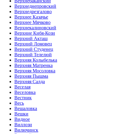
Верхнебаканский
Верхнеднепровский
Верхнедрезгалово
Верхнее Казачье
Верхнее Мячково
Верхнекалиновский
Верхние Кибя-Кози
Верхний Акташ
Верхний Ломовец
Верхний Студенец
Верхний Телелюй
Верхняя Колыбелька
Верхняя Матренка
Верхняя Мосоловка
Верхняя Пышма
Верхняя Салда
Веселая
Веселовка
Вестник
Весь
Вешаловка
Вешки
Видное
Виллози
Вилючинск