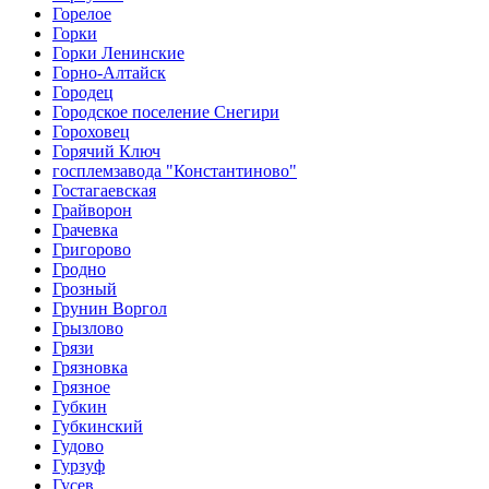
Горелое
Горки
Горки Ленинские
Горно-Алтайск
Городец
Городское поселение Снегири
Гороховец
Горячий Ключ
госплемзавода "Константиново"
Гостагаевская
Грайворон
Грачевка
Григорово
Гродно
Грозный
Грунин Воргол
Грызлово
Грязи
Грязновка
Грязное
Губкин
Губкинский
Гудово
Гурзуф
Гусев