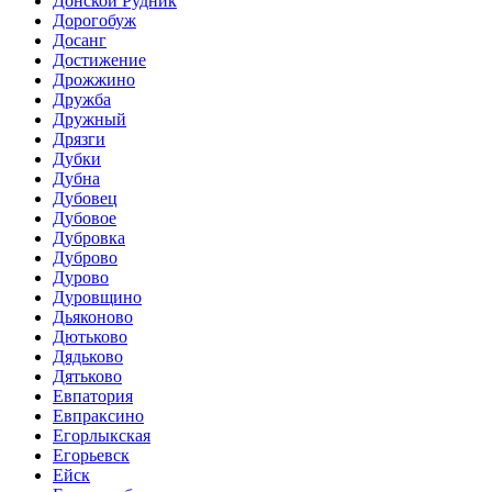
Донской Рудник
Дорогобуж
Досанг
Достижение
Дрожжино
Дружба
Дружный
Дрязги
Дубки
Дубна
Дубовец
Дубовое
Дубровка
Дуброво
Дурово
Дуровщино
Дьяконово
Дютьково
Дядьково
Дятьково
Евпатория
Евпраксино
Егорлыкская
Егорьевск
Ейск