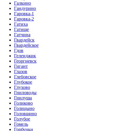
Галкино
Гандурино
Гаровка-1
Гаровка-2
Гатиха
Гатище
Гатчина
Гвардейск
Гвардейское
Гдов
Геленджик
Георгиевск
Гигант
Глазов
Глебовское
Глубокое
Глухово
Гниловоды
Гнилуша
Голиково
Голицыно
Головщино
Голубое
Гомель
Горбунки