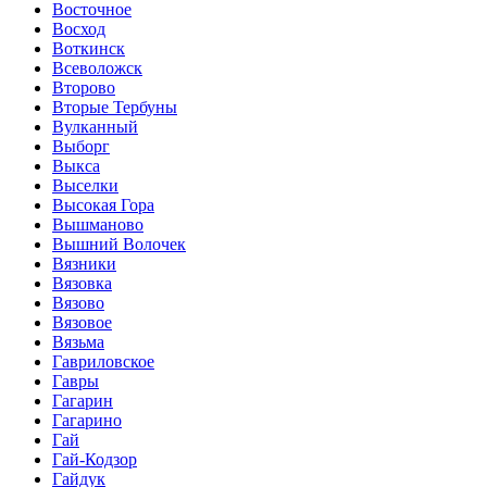
Восточное
Восход
Воткинск
Всеволожск
Второво
Вторые Тербуны
Вулканный
Выборг
Выкса
Выселки
Высокая Гора
Вышманово
Вышний Волочек
Вязники
Вязовка
Вязово
Вязовое
Вязьма
Гавриловское
Гавры
Гагарин
Гагарино
Гай
Гай-Кодзор
Гайдук