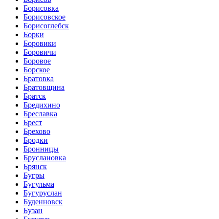
Борисовка
Борисовское
Борисоглебск
Борки
Боровики
Боровичи
Боровое
Борское
Братовка
Братовщина
Братск
Бредихино
Бреславка
Брест
Брехово
Бродки
Бронницы
Бруслановка
Брянск
Бугры
Бугульма
Бугуруслан
Буденновск
Бузан