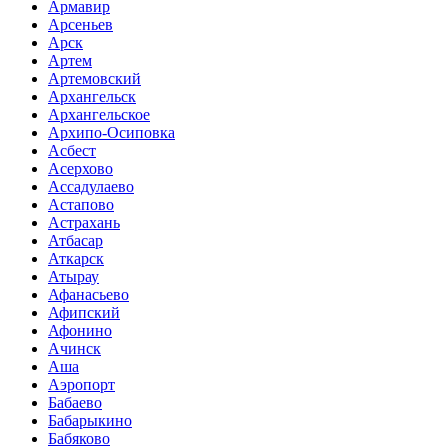
Армавир
Арсеньев
Арск
Артем
Артемовский
Архангельск
Архангельское
Архипо-Осиповка
Асбест
Асерхово
Ассадулаево
Астапово
Астрахань
Атбасар
Аткарск
Атырау
Афанасьево
Афипский
Афонино
Ачинск
Аша
Аэропорт
Бабаево
Бабарыкино
Бабяково