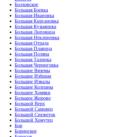
Болховское
Большая Боевка
Большая Ивановка
Большая Кирсановка
Большая Кузьминка
Большая Липовица
Большая Неклиновка
Большая Отрада
Большая Плавица
Большая Поляна
Большая Талинка
Большая Черниговка
Большие Вяземы
Большие Избищи
Большие Извалы
Большие Колпаны
Большие Хомяки
Большое Жирово
Большой Верх
Большой Самовец
Большой Снежеток
Большой Хомутец
Бор
Боринское
Борисов