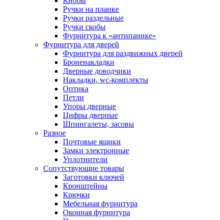
Кнобы
Ручки на планке
Ручки раздельные
Ручки скобы
Фурнитура к «антипанике»
Фурнитура для дверей
Фурнитура для раздвижных дверей
Броненакладки
Дверные доводчики
Накладки, wc-комплекты
Оптика
Петли
Упоры дверные
Цифры дверные
Шпингалеты, засовы
Разное
Почтовые ящики
Замки электронные
Уплотнители
Сопутствующие товары
Заготовки ключей
Кронштейны
Крючки
Мебельная фурнитура
Оконная фурнитура