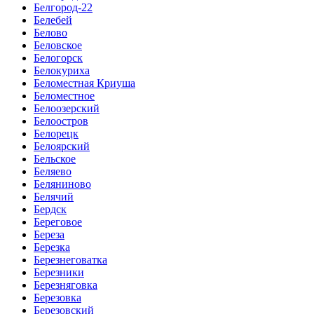
Белгород-22
Белебей
Белово
Беловское
Белогорск
Белокуриха
Беломестная Криуша
Беломестное
Белоозерский
Белоостров
Белорецк
Белоярский
Бельское
Беляево
Беляниново
Белячий
Бердск
Береговое
Береза
Березка
Березнеговатка
Березники
Березняговка
Березовка
Березовский