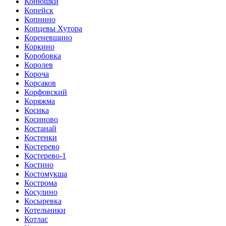
Конюшки
Копейск
Копнино
Копцевы Хутора
Кореневщино
Коркино
Коробовка
Королев
Короча
Корсаков
Корфовский
Коряжма
Косика
Косиново
Костанай
Костенки
Костерево
Костерево-1
Костино
Костомукша
Кострома
Косулино
Косыревка
Котельники
Котлас