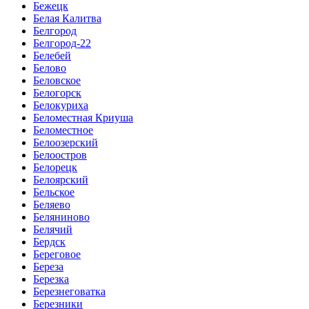
Бежецк
Белая Калитва
Белгород
Белгород-22
Белебей
Белово
Беловское
Белогорск
Белокуриха
Беломестная Криуша
Беломестное
Белоозерский
Белоостров
Белорецк
Белоярский
Бельское
Беляево
Беляниново
Белячий
Бердск
Береговое
Береза
Березка
Березнеговатка
Березники