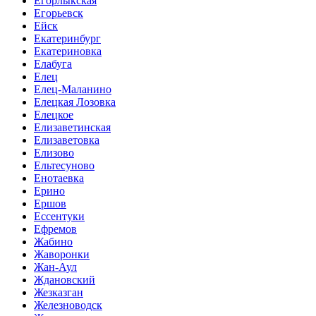
Егорлыкская
Егорьевск
Ейск
Екатеринбург
Екатериновка
Елабуга
Елец
Елец-Маланино
Елецкая Лозовка
Елецкое
Елизаветинская
Елизаветовка
Елизово
Ельтесуново
Енотаевка
Ерино
Ершов
Ессентуки
Ефремов
Жабино
Жаворонки
Жан-Аул
Ждановский
Жезказган
Железноводск