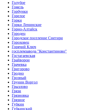
Голубое
Гомель
Горбунки
Горелое
Горки
Горки Ленинские
Горно-Алтайск
Городец
Городское поселение Снегири
Гороховец
Горячий Ключ
госплемзавода "Константиново"
Гостагаевская
Грайворон
Грачевка
Григорово
Гродно
Грозный
Грунин Воргол
Грызлово
Грязи
Грязновка
Грязное
Губкин
Губкинский