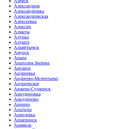
Алейск
Александров
Александровка
Александровская
Алексеевка
Алексин
Алматы
Алупка
Алушта
Альметьевск
Амурск
Анапа
Анатолия Зверева
Ангарск
Андреевка
Андреево-Мелентьево
Андреевское
Анжеро-Судженск
Анкудиновка
Анкудиново
Аннино
Апатиты
Апрелевка
Апшеронск
Арамиль