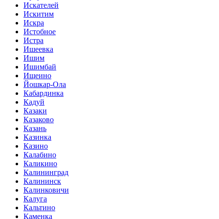
Искателей
Искитим
Искра
Истобное
Истра
Ишеевка
Ишим
Ишимбай
Ищеино
Йошкар-Ола
Кабардинка
Кадуй
Казаки
Казаково
Казань
Казинка
Казино
Калабино
Каликино
Калининград
Калининск
Калинковичи
Калуга
Кальтино
Каменка