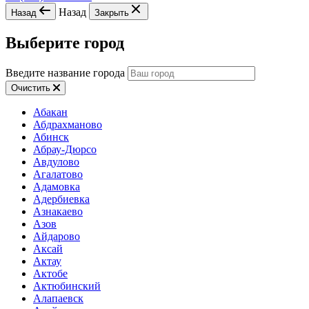
Назад
Назад
Закрыть
Выберите город
Введите название города
Очистить
Абакан
Абдрахманово
Абинск
Абрау-Дюрсо
Авдулово
Агалатово
Адамовка
Адербиевка
Азнакаево
Азов
Айдарово
Аксай
Актау
Актобе
Актюбинский
Алапаевск