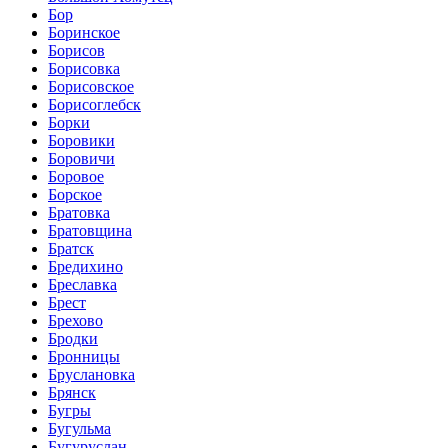
Бор
Боринское
Борисов
Борисовка
Борисовское
Борисоглебск
Борки
Боровики
Боровичи
Боровое
Борское
Братовка
Братовщина
Братск
Бредихино
Бреславка
Брест
Брехово
Бродки
Бронницы
Бруслановка
Брянск
Бугры
Бугульма
Бугуруслан