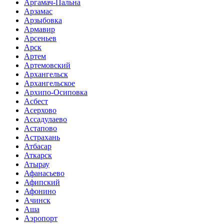
Аргамач-Пальна
Арзамас
Арзыбовка
Армавир
Арсеньев
Арск
Артем
Артемовский
Архангельск
Архангельское
Архипо-Осиповка
Асбест
Асерхово
Ассадулаево
Астапово
Астрахань
Атбасар
Аткарск
Атырау
Афанасьево
Афипский
Афонино
Ачинск
Аша
Аэропорт