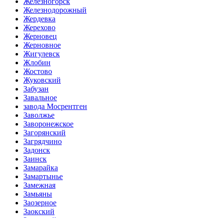
Железногорск
Железнодорожный
Жердевка
Жерехово
Жерновец
Жерновное
Жигулевск
Жлобин
Жостово
Жуковский
Забузан
Завальное
завода Мосрентген
Заволжье
Заворонежское
Загорянский
Загрядчино
Задонск
Заинск
Замарайка
Замартынье
Замежная
Замьяны
Заозерное
Заокский