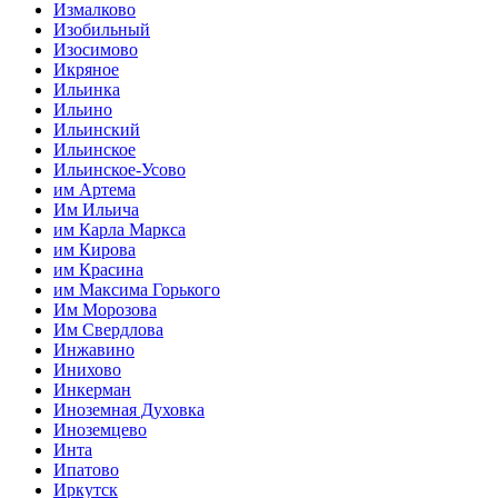
Измалково
Изобильный
Изосимово
Икряное
Ильинка
Ильино
Ильинский
Ильинское
Ильинское-Усово
им Артема
Им Ильича
им Карла Маркса
им Кирова
им Красина
им Максима Горького
Им Морозова
Им Свердлова
Инжавино
Инихово
Инкерман
Иноземная Духовка
Иноземцево
Инта
Ипатово
Иркутск