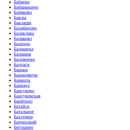
Бабаево
Бабарыкино
Бабяково
Бавлы
Баклаши
Балабаново
Балаклава
Балаково
Балахна
Балашиха
Балашов
Баловнево
Балтаси
Бараки
Барановичи
Барвиха
Барнаул
Барсуково
Барсуковская
Барятино
Батайск
Батальное
Бахтемир
Бахчисарай
Бегишево