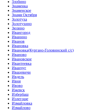
Злобино
Знаменка
Знаменское
Знамя Октября
Золотуха
Золотухино
Зюзино
Ивангород
Иванино
Иванов
Ивановка
Ивановка(Кургано-Головинский с/с)
Иваново
Ивановское
Ивантеевка
Иванчуг
Ивацевичи
Ивдель
Ивня
Ивово
Ижевск
Избербаш
Излегоще
Измайловка
Измайлово