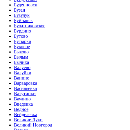
Буденновск
Бузан
Бузулук
Буйнакск
Булатниковское
Бурдино
Бутово
Бутырки
Буховое
Быково
Былым
Бычиха
Валуево
Валуйки
Ванино
Варваровка
Васильевка
Ватутинки
Ваулино
Введенка
Ведное
Вейделевка
Великие Луки
Великий Новгород