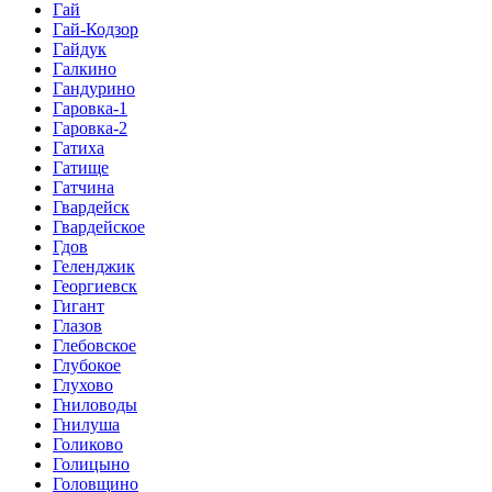
Гай
Гай-Кодзор
Гайдук
Галкино
Гандурино
Гаровка-1
Гаровка-2
Гатиха
Гатище
Гатчина
Гвардейск
Гвардейское
Гдов
Геленджик
Георгиевск
Гигант
Глазов
Глебовское
Глубокое
Глухово
Гниловоды
Гнилуша
Голиково
Голицыно
Головщино