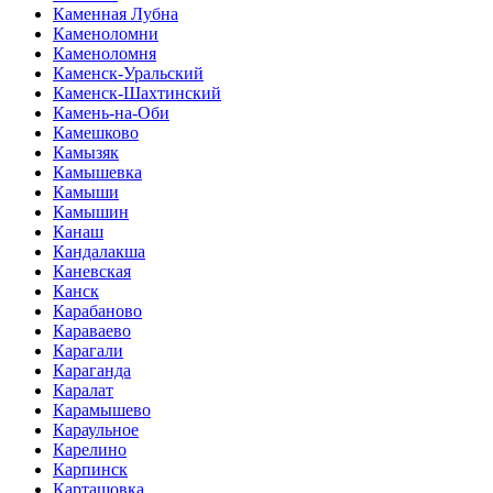
Каменная Лубна
Каменоломни
Каменоломня
Каменск-Уральский
Каменск-Шахтинский
Камень-на-Оби
Камешково
Камызяк
Камышевка
Камыши
Камышин
Канаш
Кандалакша
Каневская
Канск
Карабаново
Караваево
Карагали
Караганда
Каралат
Карамышево
Караульное
Карелино
Карпинск
Карташовка