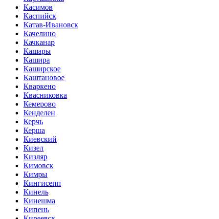
Касимов
Каспийск
Катав-Ивановск
Качелино
Качканар
Кашары
Кашира
Каширское
Каштановое
Кваркено
Квасниковка
Кемерово
Кенделен
Керчь
Керша
Киевский
Кизел
Кизляр
Кимовск
Кимры
Кингисепп
Кинель
Кинешма
Кипень
Киреевск