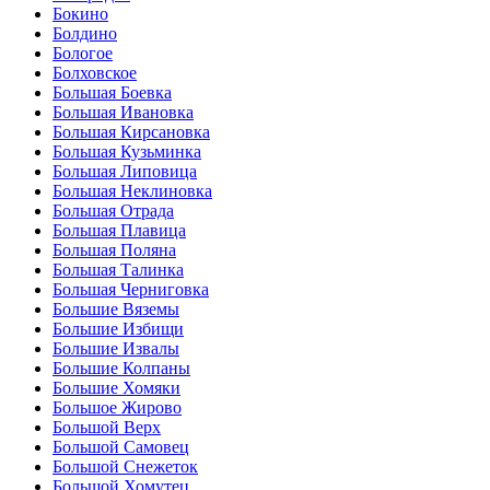
Бокино
Болдино
Бологое
Болховское
Большая Боевка
Большая Ивановка
Большая Кирсановка
Большая Кузьминка
Большая Липовица
Большая Неклиновка
Большая Отрада
Большая Плавица
Большая Поляна
Большая Талинка
Большая Черниговка
Большие Вяземы
Большие Избищи
Большие Извалы
Большие Колпаны
Большие Хомяки
Большое Жирово
Большой Верх
Большой Самовец
Большой Снежеток
Большой Хомутец