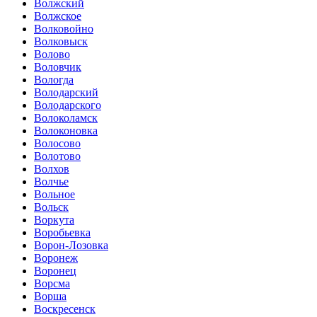
Волжский
Волжское
Волковойно
Волковыск
Волово
Воловчик
Вологда
Володарский
Володарского
Волоколамск
Волоконовка
Волосово
Волотово
Волхов
Волчье
Вольное
Вольск
Воркута
Воробьевка
Ворон-Лозовка
Воронеж
Воронец
Ворсма
Ворша
Воскресенск