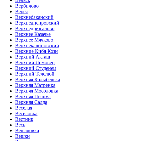
Вельск
Вербилово
Верея
Верхнебаканский
Верхнеднепровский
Верхнедрезгалово
Верхнее Казачье
Верхнее Мячково
Верхнекалиновский
Верхние Кибя-Кози
Верхний Акташ
Верхний Ломовец
Верхний Студенец
Верхний Телелюй
Верхняя Колыбелька
Верхняя Матренка
Верхняя Мосоловка
Верхняя Пышма
Верхняя Салда
Веселая
Веселовка
Вестник
Весь
Вешаловка
Вешки