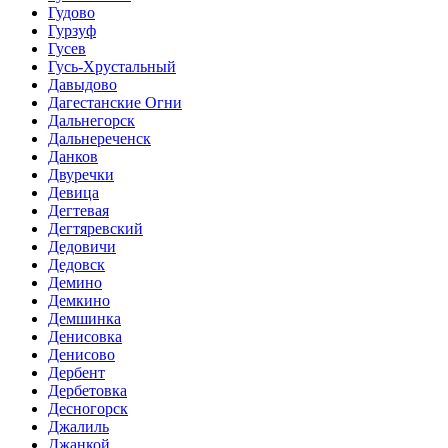
Гудово
Гурзуф
Гусев
Гусь-Хрустальный
Давыдово
Дагестанские Огни
Дальнегорск
Дальнереченск
Данков
Двуречки
Девица
Дегтевая
Дегтяревский
Дедовичи
Дедовск
Демино
Демкино
Демшинка
Денисовка
Денисово
Дербент
Дербетовка
Десногорск
Джалиль
Джанкой