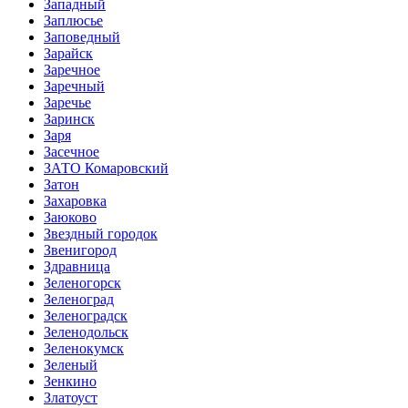
Западный
Заплюсье
Заповедный
Зарайск
Заречное
Заречный
Заречье
Заринск
Заря
Засечное
ЗАТО Комаровский
Затон
Захаровка
Заюково
Звездный городок
Звенигород
Здравница
Зеленогорск
Зеленоград
Зеленоградск
Зеленодольск
Зеленокумск
Зеленый
Зенкино
Златоуст