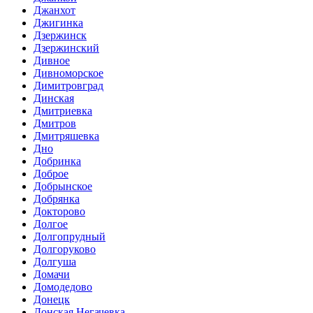
Джанхот
Джигинка
Дзержинск
Дзержинский
Дивное
Дивноморское
Димитровград
Динская
Дмитриевка
Дмитров
Дмитряшевка
Дно
Добринка
Доброе
Добрынское
Добрянка
Докторово
Долгое
Долгопрудный
Долгоруково
Долгуша
Домачи
Домодедово
Донецк
Донская Негачевка