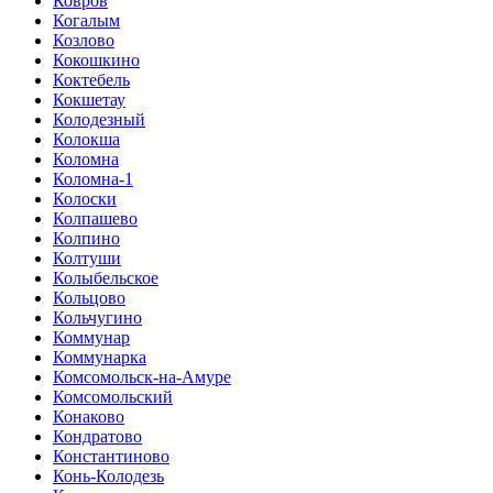
Ковров
Когалым
Козлово
Кокошкино
Коктебель
Кокшетау
Колодезный
Колокша
Коломна
Коломна-1
Колоски
Колпашево
Колпино
Колтуши
Колыбельское
Кольцово
Кольчугино
Коммунар
Коммунарка
Комсомольск-на-Амуре
Комсомольский
Конаково
Кондратово
Константиново
Конь-Колодезь