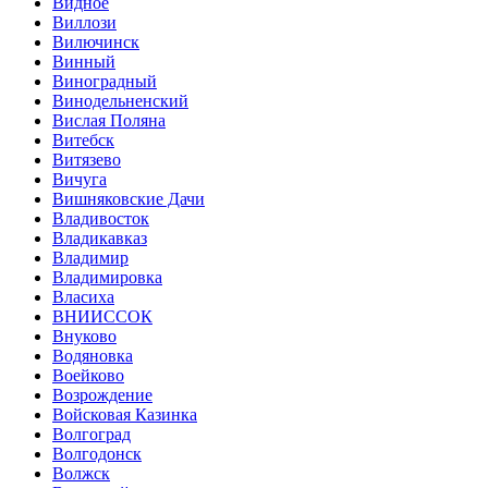
Видное
Виллози
Вилючинск
Винный
Виноградный
Винодельненский
Вислая Поляна
Витебск
Витязево
Вичуга
Вишняковские Дачи
Владивосток
Владикавказ
Владимир
Владимировка
Власиха
ВНИИССОК
Внуково
Водяновка
Воейково
Возрождение
Войсковая Казинка
Волгоград
Волгодонск
Волжск