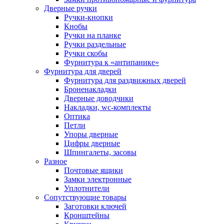
Дверные ручки
Ручки-кнопки
Кнобы
Ручки на планке
Ручки раздельные
Ручки скобы
Фурнитура к «антипанике»
Фурнитура для дверей
Фурнитура для раздвижных дверей
Броненакладки
Дверные доводчики
Накладки, wc-комплекты
Оптика
Петли
Упоры дверные
Цифры дверные
Шпингалеты, засовы
Разное
Почтовые ящики
Замки электронные
Уплотнители
Сопутствующие товары
Заготовки ключей
Кронштейны