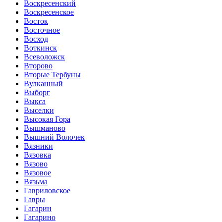
Воскресенский
Воскресенское
Восток
Восточное
Восход
Воткинск
Всеволожск
Второво
Вторые Тербуны
Вулканный
Выборг
Выкса
Выселки
Высокая Гора
Вышманово
Вышний Волочек
Вязники
Вязовка
Вязово
Вязовое
Вязьма
Гавриловское
Гавры
Гагарин
Гагарино