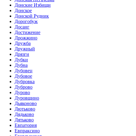
Донские Избищи
Донское
Донской Рудник
Дорогобуж
Досанг
Достижение
Дрожжино
Дружба
Дружный
Дрязги
Дубки
Дубна
Дубовец
Дубовое
Дубровка
Дуброво
Дурово
Дуровщино
Дьяконово
Дютьково
Дядьково
Дятьково
Евпатория
Евпраксино