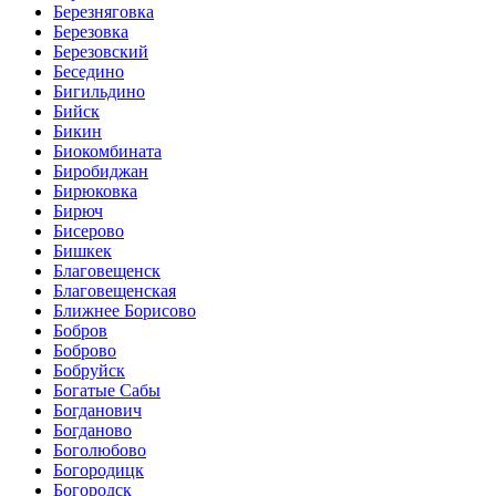
Березняговка
Березовка
Березовский
Беседино
Бигильдино
Бийск
Бикин
Биокомбината
Биробиджан
Бирюковка
Бирюч
Бисерово
Бишкек
Благовещенск
Благовещенская
Ближнее Борисово
Бобров
Боброво
Бобруйск
Богатые Сабы
Богданович
Богданово
Боголюбово
Богородицк
Богородск