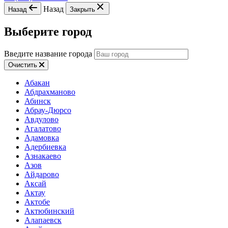
Назад
Назад
Закрыть
Выберите город
Введите название города
Очистить
Абакан
Абдрахманово
Абинск
Абрау-Дюрсо
Авдулово
Агалатово
Адамовка
Адербиевка
Азнакаево
Азов
Айдарово
Аксай
Актау
Актобе
Актюбинский
Алапаевск