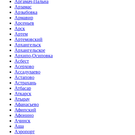
Аргамач-Пальна
Арзамас
Арзыбовка
Армавир
Арсеньев
Арск
Артем
Артемовский
Архангельск
Архангельское
Архипо-Осиповка
Асбест
Асерхово
Ассадулаево
Астапово
Астрахань
Атбасар
Аткарск
Атырау
Афанасьево
Афипский
Афонино
Ачинск
Аша
Аэропорт