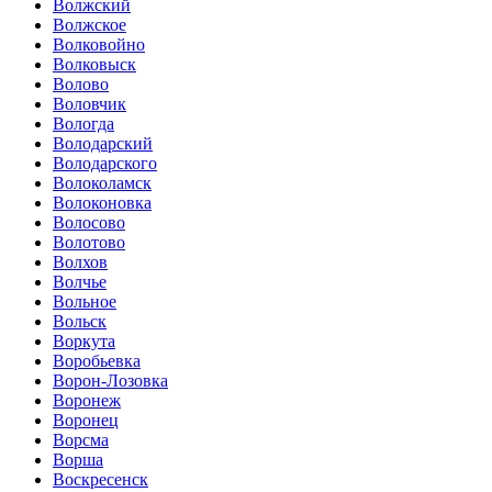
Волжский
Волжское
Волковойно
Волковыск
Волово
Воловчик
Вологда
Володарский
Володарского
Волоколамск
Волоконовка
Волосово
Волотово
Волхов
Волчье
Вольное
Вольск
Воркута
Воробьевка
Ворон-Лозовка
Воронеж
Воронец
Ворсма
Ворша
Воскресенск