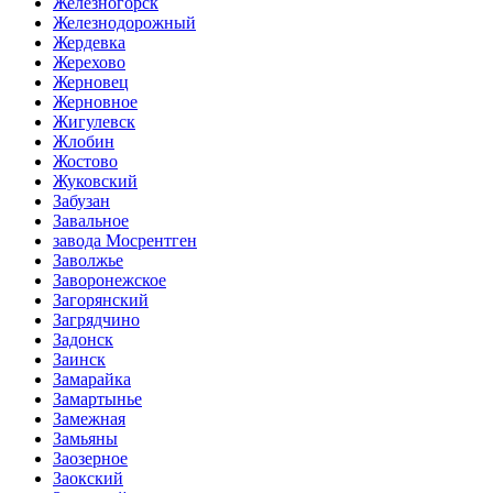
Железногорск
Железнодорожный
Жердевка
Жерехово
Жерновец
Жерновное
Жигулевск
Жлобин
Жостово
Жуковский
Забузан
Завальное
завода Мосрентген
Заволжье
Заворонежское
Загорянский
Загрядчино
Задонск
Заинск
Замарайка
Замартынье
Замежная
Замьяны
Заозерное
Заокский