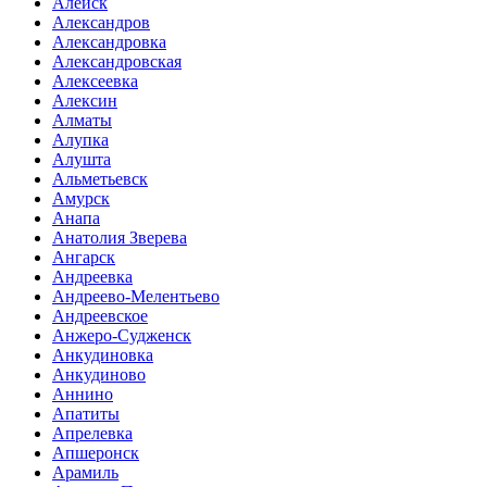
Алейск
Александров
Александровка
Александровская
Алексеевка
Алексин
Алматы
Алупка
Алушта
Альметьевск
Амурск
Анапа
Анатолия Зверева
Ангарск
Андреевка
Андреево-Мелентьево
Андреевское
Анжеро-Судженск
Анкудиновка
Анкудиново
Аннино
Апатиты
Апрелевка
Апшеронск
Арамиль