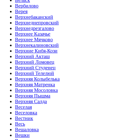
Вельск
Вербилово
Верея
Верхнебаканский
Верхнеднепровский
Верхнедрезгалово
Верхнее Казачье
Верхнее Мячково
Верхнекалиновский
Верхние Кибя-Кози
Верхний Акташ
Верхний Ломовец
Верхний Студенец
Верхний Телелюй
Верхняя Колыбелька
Верхняя Матренка
Верхняя Мосоловка
Верхняя Пышма
Верхняя Салда
Веселая
Веселовка
Вестник
Весь
Вешаловка
Вешки