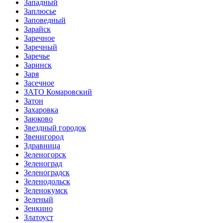
Западный
Заплюсье
Заповедный
Зарайск
Заречное
Заречный
Заречье
Заринск
Заря
Засечное
ЗАТО Комаровский
Затон
Захаровка
Заюково
Звездный городок
Звенигород
Здравница
Зеленогорск
Зеленоград
Зеленоградск
Зеленодольск
Зеленокумск
Зеленый
Зенкино
Златоуст