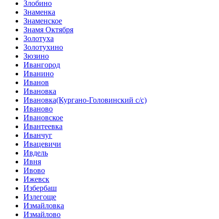
Злобино
Знаменка
Знаменское
Знамя Октября
Золотуха
Золотухино
Зюзино
Ивангород
Иванино
Иванов
Ивановка
Ивановка(Кургано-Головинский с/с)
Иваново
Ивановское
Ивантеевка
Иванчуг
Ивацевичи
Ивдель
Ивня
Ивово
Ижевск
Избербаш
Излегоще
Измайловка
Измайлово