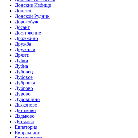
Донские Избищи
Донское
Донской Рудник
Дорогобуж
Досанг
Достижение
Дрожжино
Дружба
Дружный
Дрязги
Дубки
Дубна
Дубовец
Дубовое
Дубровка
Дуброво
Дурово
Дуровщино
Дьяконово
Дютьково
Дядьково
Дятьково
Евпатория
Евпраксино