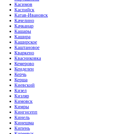
Касимов
Каспийск
Катав-Ивановск
Качелино
Качканар
Кашары
Кашира
Каширское
Каштановое
Кваркено
Квасниковка
Кемерово
Кенделен
Керчь
Керша
Киевский
Кизел
Кизляр
Кимовск
Кимры
Кингисепп
Кинель
Кинешма
Кипень
Киреевск