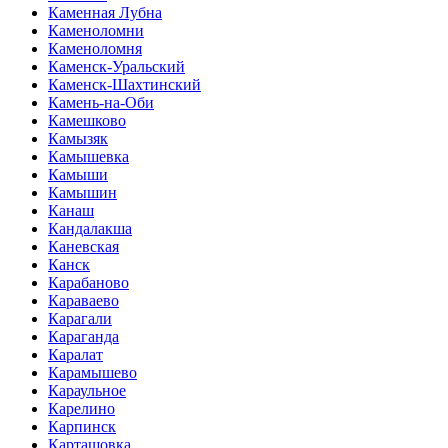
Каменная Лубна
Каменоломни
Каменоломня
Каменск-Уральский
Каменск-Шахтинский
Камень-на-Оби
Камешково
Камызяк
Камышевка
Камыши
Камышин
Канаш
Кандалакша
Каневская
Канск
Карабаново
Караваево
Карагали
Караганда
Каралат
Карамышево
Караульное
Карелино
Карпинск
Карташовка