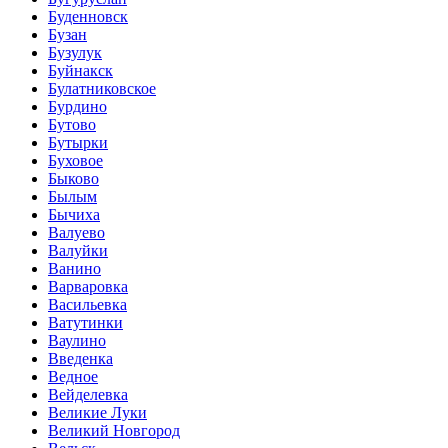
Буденновск
Бузан
Бузулук
Буйнакск
Булатниковское
Бурдино
Бутово
Бутырки
Буховое
Быково
Былым
Бычиха
Валуево
Валуйки
Ванино
Варваровка
Васильевка
Ватутинки
Ваулино
Введенка
Ведное
Вейделевка
Великие Луки
Великий Новгород