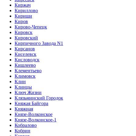
Киржач
Кириллово
Кириши
Киров
Кирово-Чепецк
Кировск
Кировский
Кирпичного Завода N1
Кирсанов
Киселевск
Кисловодск
Кишлеево
Клементьево
Климовск
Клин
Клинцы
Ключ Жизни
Клязьминский Городок
Княжая Байгора
Княжная
Князе-Волконское
Князе-Волконское-1
Кобралово
Кобрин