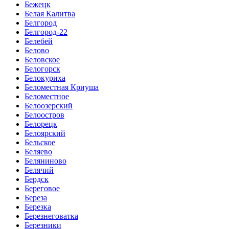
Бежецк
Белая Калитва
Белгород
Белгород-22
Белебей
Белово
Беловское
Белогорск
Белокуриха
Беломестная Криуша
Беломестное
Белоозерский
Белоостров
Белорецк
Белоярский
Бельское
Беляево
Беляниново
Белячий
Бердск
Береговое
Береза
Березка
Березнеговатка
Березники