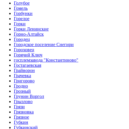
Голубое
Гомель
Горбунки
Горелое
Горки
Горки Ленинские
Горно-Алтайск
Городец
Городское поселение Снегири
Гороховец
Горячий Ключ
госплемзавода "Константиново"
Гостагаевская
Грайворон
Грачевка
Григорово
Гродно
Грозный
Грунин Воргол
Грызлово
Грязи
Грязновка
Грязное
Губкин
Губкинский