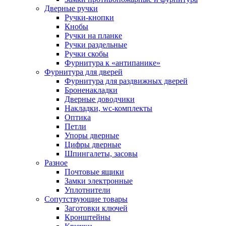
Дверные ручки
Ручки-кнопки
Кнобы
Ручки на планке
Ручки раздельные
Ручки скобы
Фурнитура к «антипанике»
Фурнитура для дверей
Фурнитура для раздвижных дверей
Броненакладки
Дверные доводчики
Накладки, wc-комплекты
Оптика
Петли
Упоры дверные
Цифры дверные
Шпингалеты, засовы
Разное
Почтовые ящики
Замки электронные
Уплотнители
Сопутствующие товары
Заготовки ключей
Кронштейны