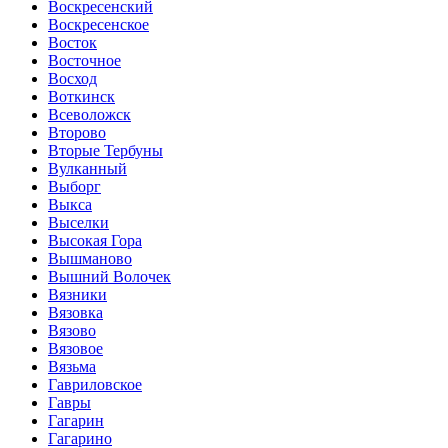
Воскресенский
Воскресенское
Восток
Восточное
Восход
Воткинск
Всеволожск
Второво
Вторые Тербуны
Вулканный
Выборг
Выкса
Выселки
Высокая Гора
Вышманово
Вышний Волочек
Вязники
Вязовка
Вязово
Вязовое
Вязьма
Гавриловское
Гавры
Гагарин
Гагарино