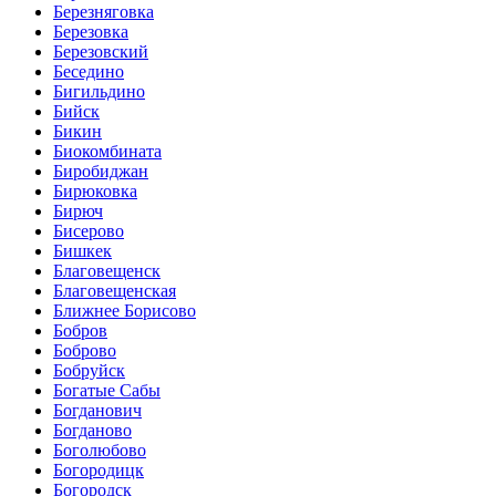
Березняговка
Березовка
Березовский
Беседино
Бигильдино
Бийск
Бикин
Биокомбината
Биробиджан
Бирюковка
Бирюч
Бисерово
Бишкек
Благовещенск
Благовещенская
Ближнее Борисово
Бобров
Боброво
Бобруйск
Богатые Сабы
Богданович
Богданово
Боголюбово
Богородицк
Богородск