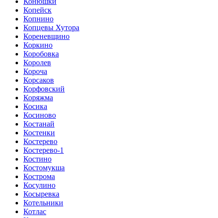
Конюшки
Копейск
Копнино
Копцевы Хутора
Кореневщино
Коркино
Коробовка
Королев
Короча
Корсаков
Корфовский
Коряжма
Косика
Косиново
Костанай
Костенки
Костерево
Костерево-1
Костино
Костомукша
Кострома
Косулино
Косыревка
Котельники
Котлас