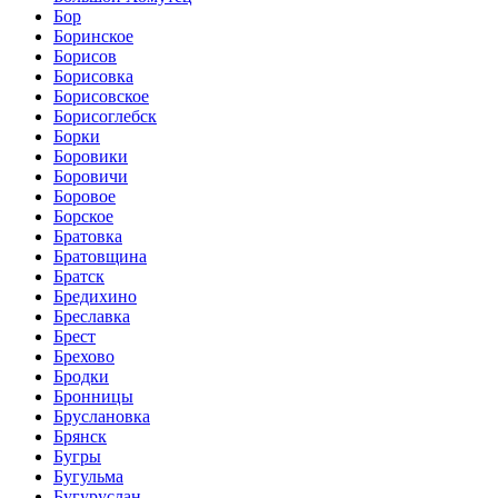
Бор
Боринское
Борисов
Борисовка
Борисовское
Борисоглебск
Борки
Боровики
Боровичи
Боровое
Борское
Братовка
Братовщина
Братск
Бредихино
Бреславка
Брест
Брехово
Бродки
Бронницы
Бруслановка
Брянск
Бугры
Бугульма
Бугуруслан