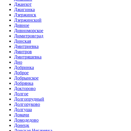
Джанхот
Джигинка
Дзержинск
Дзержинский
Дивное
Дивноморское
Димитровград
Динская
Дмитриевка
Дмитров
Дмитряшевка
Дно
Добринка
Доброе
Добрынское
Добрянка
Докторово
Долгое
Долгопрудный
Долгоруково
Долгуша
Домачи
Домодедово
Донецк
Донская Негачевка