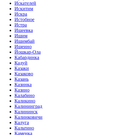
Искателей
Искитим
Искра
Истобное
Истра
Ишеевка
Ишим
Ишимбай
Ищеино
Йошкар-Ола
Кабардинка
Кадуй
Казаки
Казаково
Казань
Казинка
Казино
Калабино
Каликино
Калининград
Калининск
Калинковичи
Калуга
Кальтино
Каменка