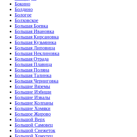
Бокино
Болдино
Бологое
Болховское
Большая Боевка
Большая Ивановка
Большая Кирсановка
Большая Кузьминка
Большая Липовица
Большая Неклиновка
Большая Отрада
Большая Плавица
Большая Поляна
Большая Талинка
Большая Черниговка
Большие Вяземы
Большие Избищи
Большие Извалы
Большие Колпаны
Большие Хомяки
Большое Жирово
Большой Верх
Большой Самовец
Большой Снежеток
Большой Хомутец