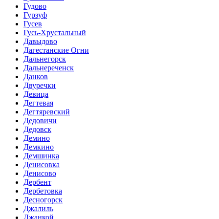
Гудово
Гурзуф
Гусев
Гусь-Хрустальный
Давыдово
Дагестанские Огни
Дальнегорск
Дальнереченск
Данков
Двуречки
Девица
Дегтевая
Дегтяревский
Дедовичи
Дедовск
Демино
Демкино
Демшинка
Денисовка
Денисово
Дербент
Дербетовка
Десногорск
Джалиль
Джанкой