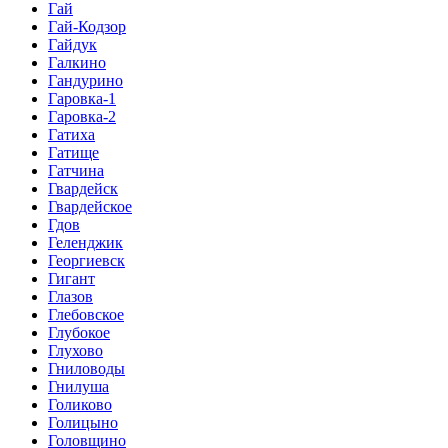
Гай
Гай-Кодзор
Гайдук
Галкино
Гандурино
Гаровка-1
Гаровка-2
Гатиха
Гатище
Гатчина
Гвардейск
Гвардейское
Гдов
Геленджик
Георгиевск
Гигант
Глазов
Глебовское
Глубокое
Глухово
Гниловоды
Гнилуша
Голиково
Голицыно
Головщино