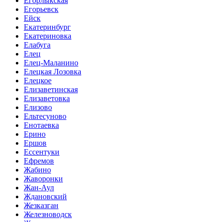
Егорлыкская
Егорьевск
Ейск
Екатеринбург
Екатериновка
Елабуга
Елец
Елец-Маланино
Елецкая Лозовка
Елецкое
Елизаветинская
Елизаветовка
Елизово
Ельтесуново
Енотаевка
Ерино
Ершов
Ессентуки
Ефремов
Жабино
Жаворонки
Жан-Аул
Ждановский
Жезказган
Железноводск