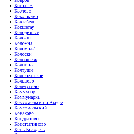
Ковров
Когалым
Козлово
Кокошкино
Коктебель
Кокшетау
Колодезный
Колокша
Коломна
Коломна-1
Колоски
Колпашево
Колпино
Колтуши
Колыбельское
Кольцово
Кольчугино
Коммунар
Коммунарка
Комсомольск-на-Амуре
Комсомольский
Конаково
Кондратово
Константиново
Конь-Колодезь