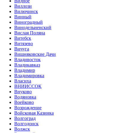
Видное
Виллози
Вилючинск
Винный
Виноградный
Винодельненский
Вислая Поляна
Витебск
Витязево
Вичуга
Вишняковские Дачи
Владивосток
Владикавказ
Владимир
Владимировка
Власиха
ВНИИССОК
Внуково
Водяновка
Воейково
Возрождение
Войсковая Казинка
Волгоград
Волгодонск
Волжск