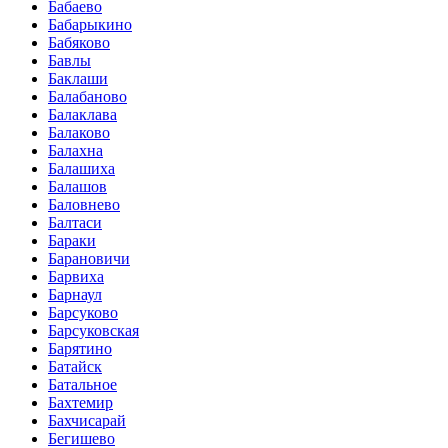
Бабаево
Бабарыкино
Бабяково
Бавлы
Баклаши
Балабаново
Балаклава
Балаково
Балахна
Балашиха
Балашов
Баловнево
Балтаси
Бараки
Барановичи
Барвиха
Барнаул
Барсуково
Барсуковская
Барятино
Батайск
Батальное
Бахтемир
Бахчисарай
Бегишево