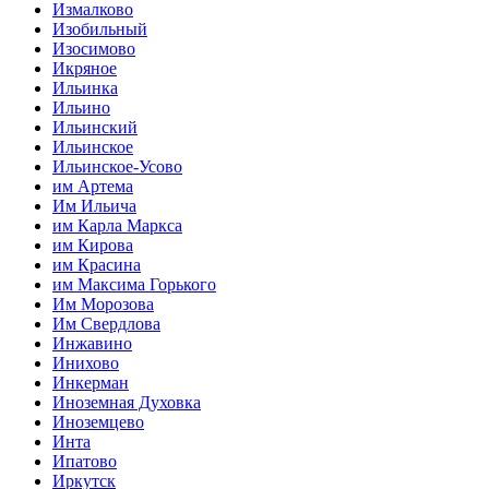
Измалково
Изобильный
Изосимово
Икряное
Ильинка
Ильино
Ильинский
Ильинское
Ильинское-Усово
им Артема
Им Ильича
им Карла Маркса
им Кирова
им Красина
им Максима Горького
Им Морозова
Им Свердлова
Инжавино
Инихово
Инкерман
Иноземная Духовка
Иноземцево
Инта
Ипатово
Иркутск