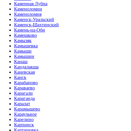
Каменная Лубна
Каменоломни
Каменоломня
Каменск-Уральский
Каменск-Шахтинский
Камень-на-Оби
Камешково
Камызяк
Камышевка
Камыши
Камышин
Канаш
Кандалакша
Каневская
Канск
Карабаново
Караваево
Карагали
Караганда
Каралат
Карамышево
Караульное
Карелино
Карпинск
Карташовка