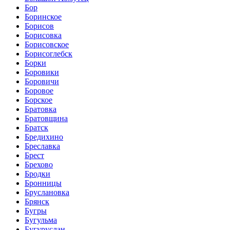
Бор
Боринское
Борисов
Борисовка
Борисовское
Борисоглебск
Борки
Боровики
Боровичи
Боровое
Борское
Братовка
Братовщина
Братск
Бредихино
Бреславка
Брест
Брехово
Бродки
Бронницы
Бруслановка
Брянск
Бугры
Бугульма
Бугуруслан