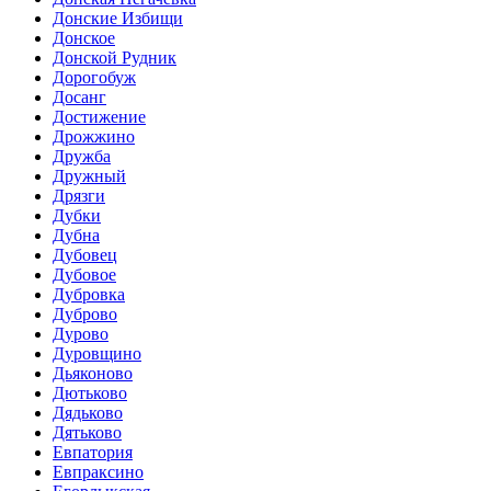
Донские Избищи
Донское
Донской Рудник
Дорогобуж
Досанг
Достижение
Дрожжино
Дружба
Дружный
Дрязги
Дубки
Дубна
Дубовец
Дубовое
Дубровка
Дуброво
Дурово
Дуровщино
Дьяконово
Дютьково
Дядьково
Дятьково
Евпатория
Евпраксино