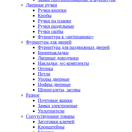
Дверные ручки
Ручки-кнопки
Кнобы
Ручки на планке
Ручки раздельные
Ручки скобы
Фурнитура к «антипанике»
Фурнитура для дверей
Фурнитура для раздвижных дверей
Броненакладки
Дверные доводчики
Накладки, wc-комплекты
Оптика
Петли
Упоры дверные
Цифры дверные
Шпингалеты, засовы
Разное
Почтовые ящики
Замки электронные
Уплотнители
Сопутствующие товары
Заготовки ключей
Кронштейны