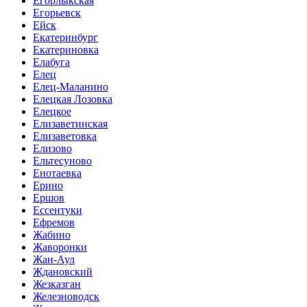
Егорлыкская
Егорьевск
Ейск
Екатеринбург
Екатериновка
Елабуга
Елец
Елец-Маланино
Елецкая Лозовка
Елецкое
Елизаветинская
Елизаветовка
Елизово
Ельтесуново
Енотаевка
Ерино
Ершов
Ессентуки
Ефремов
Жабино
Жаворонки
Жан-Аул
Ждановский
Жезказган
Железноводск