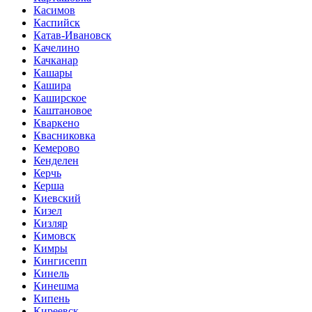
Касимов
Каспийск
Катав-Ивановск
Качелино
Качканар
Кашары
Кашира
Каширское
Каштановое
Кваркено
Квасниковка
Кемерово
Кенделен
Керчь
Керша
Киевский
Кизел
Кизляр
Кимовск
Кимры
Кингисепп
Кинель
Кинешма
Кипень
Киреевск