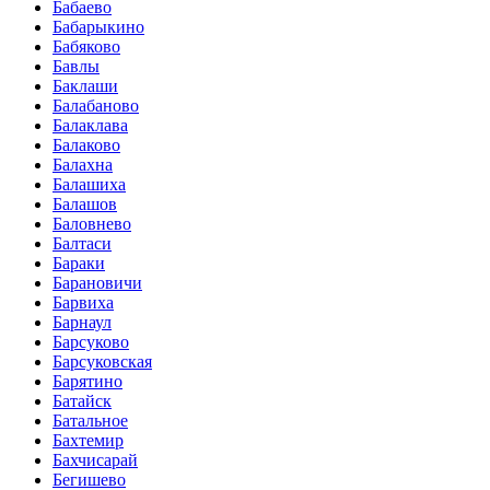
Бабаево
Бабарыкино
Бабяково
Бавлы
Баклаши
Балабаново
Балаклава
Балаково
Балахна
Балашиха
Балашов
Баловнево
Балтаси
Бараки
Барановичи
Барвиха
Барнаул
Барсуково
Барсуковская
Барятино
Батайск
Батальное
Бахтемир
Бахчисарай
Бегишево