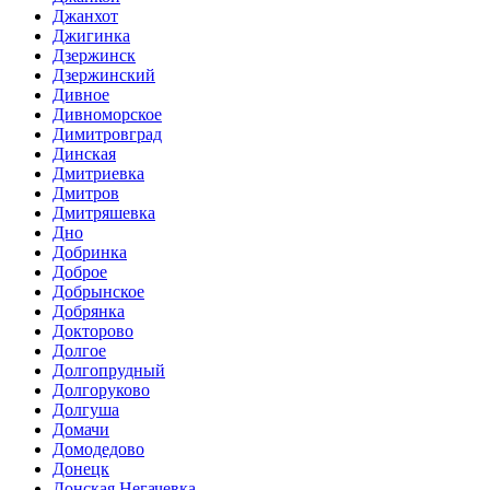
Джанхот
Джигинка
Дзержинск
Дзержинский
Дивное
Дивноморское
Димитровград
Динская
Дмитриевка
Дмитров
Дмитряшевка
Дно
Добринка
Доброе
Добрынское
Добрянка
Докторово
Долгое
Долгопрудный
Долгоруково
Долгуша
Домачи
Домодедово
Донецк
Донская Негачевка