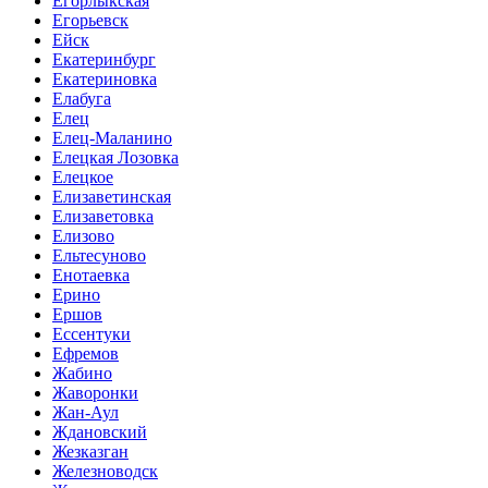
Егорлыкская
Егорьевск
Ейск
Екатеринбург
Екатериновка
Елабуга
Елец
Елец-Маланино
Елецкая Лозовка
Елецкое
Елизаветинская
Елизаветовка
Елизово
Ельтесуново
Енотаевка
Ерино
Ершов
Ессентуки
Ефремов
Жабино
Жаворонки
Жан-Аул
Ждановский
Жезказган
Железноводск