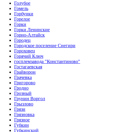
Голубое
Гомель
Горбунки
Горелое
Горки
Горки Ленинские
Горно-Алтайск
Городец
Городское поселение Снегири
Гороховец
Горячий Ключ
госплемзавода "Константиново"
Гостагаевская
Грайворон
Грачевка
Григорово
Гродно
Грозный
Грунин Воргол
Грызлово
Грязи
Грязновка
Грязное
Губкин
Губкинский