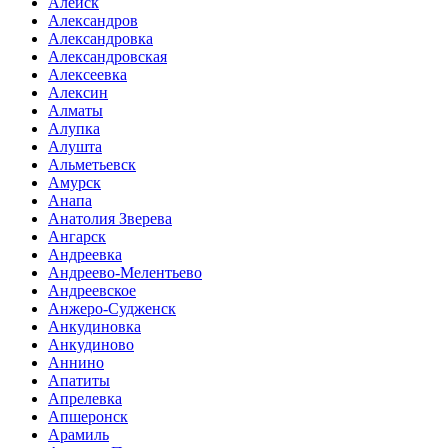
Алейск
Александров
Александровка
Александровская
Алексеевка
Алексин
Алматы
Алупка
Алушта
Альметьевск
Амурск
Анапа
Анатолия Зверева
Ангарск
Андреевка
Андреево-Мелентьево
Андреевское
Анжеро-Судженск
Анкудиновка
Анкудиново
Аннино
Апатиты
Апрелевка
Апшеронск
Арамиль