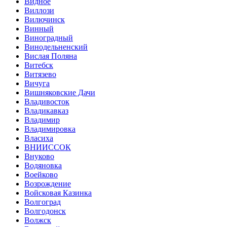
Видное
Виллози
Вилючинск
Винный
Виноградный
Винодельненский
Вислая Поляна
Витебск
Витязево
Вичуга
Вишняковские Дачи
Владивосток
Владикавказ
Владимир
Владимировка
Власиха
ВНИИССОК
Внуково
Водяновка
Воейково
Возрождение
Войсковая Казинка
Волгоград
Волгодонск
Волжск