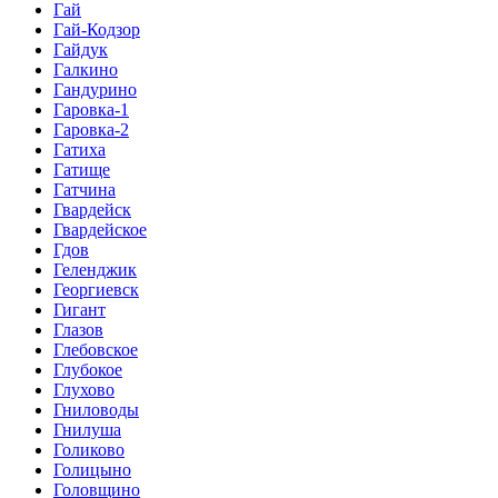
Гай
Гай-Кодзор
Гайдук
Галкино
Гандурино
Гаровка-1
Гаровка-2
Гатиха
Гатище
Гатчина
Гвардейск
Гвардейское
Гдов
Геленджик
Георгиевск
Гигант
Глазов
Глебовское
Глубокое
Глухово
Гниловоды
Гнилуша
Голиково
Голицыно
Головщино