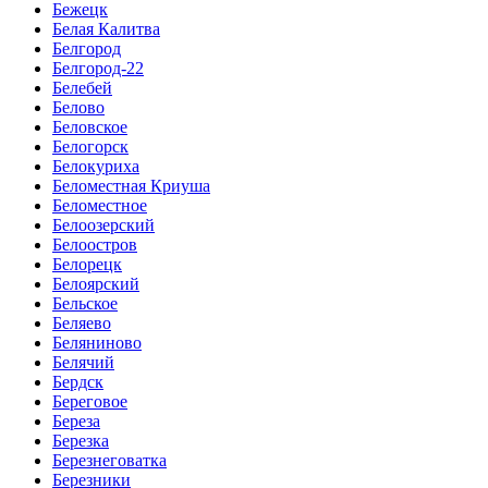
Бежецк
Белая Калитва
Белгород
Белгород-22
Белебей
Белово
Беловское
Белогорск
Белокуриха
Беломестная Криуша
Беломестное
Белоозерский
Белоостров
Белорецк
Белоярский
Бельское
Беляево
Беляниново
Белячий
Бердск
Береговое
Береза
Березка
Березнеговатка
Березники