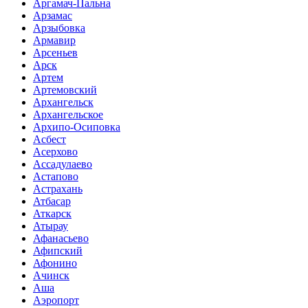
Аргамач-Пальна
Арзамас
Арзыбовка
Армавир
Арсеньев
Арск
Артем
Артемовский
Архангельск
Архангельское
Архипо-Осиповка
Асбест
Асерхово
Ассадулаево
Астапово
Астрахань
Атбасар
Аткарск
Атырау
Афанасьево
Афипский
Афонино
Ачинск
Аша
Аэропорт