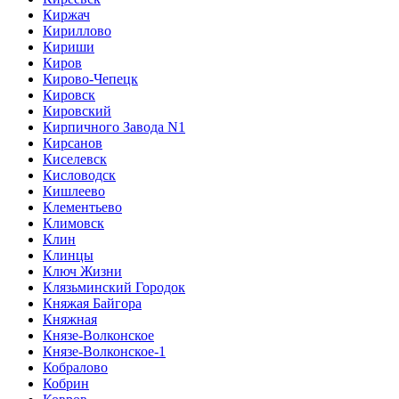
Киржач
Кириллово
Кириши
Киров
Кирово-Чепецк
Кировск
Кировский
Кирпичного Завода N1
Кирсанов
Киселевск
Кисловодск
Кишлеево
Клементьево
Климовск
Клин
Клинцы
Ключ Жизни
Клязьминский Городок
Княжая Байгора
Княжная
Князе-Волконское
Князе-Волконское-1
Кобралово
Кобрин