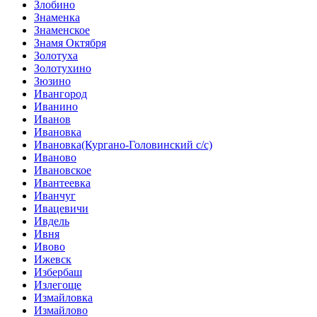
Злобино
Знаменка
Знаменское
Знамя Октября
Золотуха
Золотухино
Зюзино
Ивангород
Иванино
Иванов
Ивановка
Ивановка(Кургано-Головинский с/с)
Иваново
Ивановское
Ивантеевка
Иванчуг
Ивацевичи
Ивдель
Ивня
Ивово
Ижевск
Избербаш
Излегоще
Измайловка
Измайлово