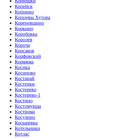
Конюшки
Копейск
Копнино
Копцевы Хутора
Кореневщино
Коркино
Коробовка
Королев
Короча
Корсаков
Корфовский
Коряжма
Косика
Косиново
Костанай
Костенки
Костерево
Костерево-1
Костино
Костомукша
Кострома
Косулино
Косыревка
Котельники
Котлас