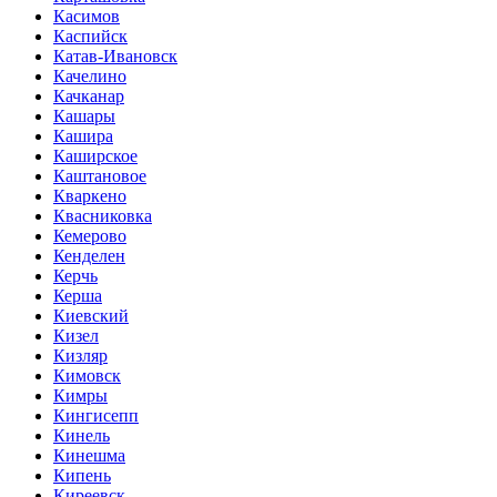
Касимов
Каспийск
Катав-Ивановск
Качелино
Качканар
Кашары
Кашира
Каширское
Каштановое
Кваркено
Квасниковка
Кемерово
Кенделен
Керчь
Керша
Киевский
Кизел
Кизляр
Кимовск
Кимры
Кингисепп
Кинель
Кинешма
Кипень
Киреевск