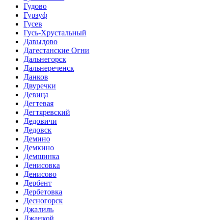
Гудово
Гурзуф
Гусев
Гусь-Хрустальный
Давыдово
Дагестанские Огни
Дальнегорск
Дальнереченск
Данков
Двуречки
Девица
Дегтевая
Дегтяревский
Дедовичи
Дедовск
Демино
Демкино
Демшинка
Денисовка
Денисово
Дербент
Дербетовка
Десногорск
Джалиль
Джанкой