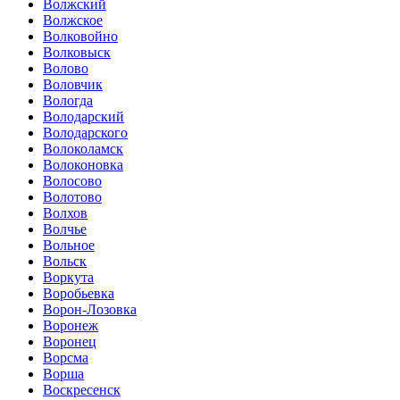
Волжский
Волжское
Волковойно
Волковыск
Волово
Воловчик
Вологда
Володарский
Володарского
Волоколамск
Волоконовка
Волосово
Волотово
Волхов
Волчье
Вольное
Вольск
Воркута
Воробьевка
Ворон-Лозовка
Воронеж
Воронец
Ворсма
Ворша
Воскресенск