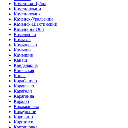
Каменная Лубна
Каменоломни
Каменоломня
Каменск-Уральский
Каменск-Шахтинский
Камень-на-Оби
Камешково
Камызяк
Камышевка
Камыши
Камышин
Канаш
Кандалакша
Каневская
Канск
Карабаново
Караваево
Карагали
Караганда
Каралат
Карамышево
Караульное
Карелино
Карпинск
Карташовка