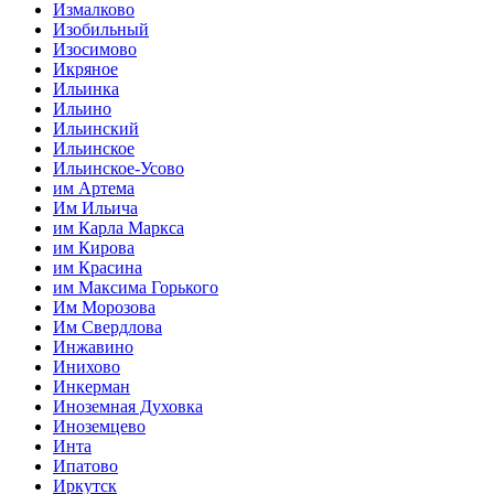
Измалково
Изобильный
Изосимово
Икряное
Ильинка
Ильино
Ильинский
Ильинское
Ильинское-Усово
им Артема
Им Ильича
им Карла Маркса
им Кирова
им Красина
им Максима Горького
Им Морозова
Им Свердлова
Инжавино
Инихово
Инкерман
Иноземная Духовка
Иноземцево
Инта
Ипатово
Иркутск