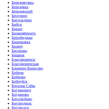
Березняговка
Березовка
Березовский
Беседино
Бигильдино
Бийск
Бикин
Биокомбината
Биробиджан
Бирюковка
Бирюч
Бисерово
Бишкек
Благовещенск
Благовещенская
Ближнее Борисово
Бобров
Боброво
Бобруйск
Богатые Сабы
Богданович
Богданово
Боголюбово
Богородицк
Богородск