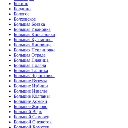
Бокино
Болдино
Бологое
Болховское
Большая Боевка
Большая Ивановка
Большая Кирсановка
Большая Кузьминка
Большая Липовица
Большая Неклиновка
Большая Отрада
Большая Плавица
Большая Поляна
Большая Талинка
Большая Черниговка
Большие Вяземы
Большие Избищи
Большие Извалы
Большие Колпаны
Большие Хомяки
Большое Жирово
Большой Верх
Большой Самовец
Большой Снежеток
Большой Хомутец