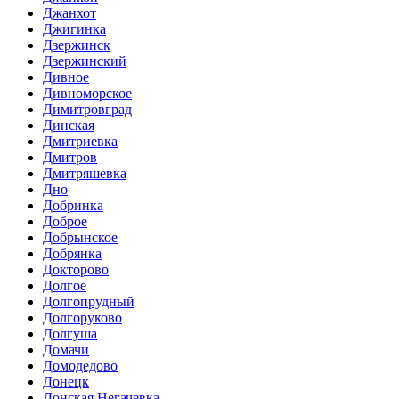
Джанхот
Джигинка
Дзержинск
Дзержинский
Дивное
Дивноморское
Димитровград
Динская
Дмитриевка
Дмитров
Дмитряшевка
Дно
Добринка
Доброе
Добрынское
Добрянка
Докторово
Долгое
Долгопрудный
Долгоруково
Долгуша
Домачи
Домодедово
Донецк
Донская Негачевка