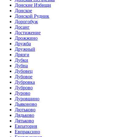
Донские Избищи
Донское
Донской Рудник
Дорогобуж
Досанг
Достижение
Дрожжино
Дружба
Дружный
Дрязги
Дубки
Дубна
Дубовец
Дубовое
Дубровка
Дуброво
Дурово
Дуровщино
Дьяконово
Дютьково
Дядьково
Дятьково
Евпатория
Евпраксино