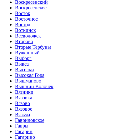
Воскресенский
Воскресенское
Восток
Восточное
Восход
Воткинск
Всеволожск
Второво
Вторые Тербуны
Вулканный
Выборг
Выкса
Выселки
Высокая Гора
Вышманово
Вышний Волочек
Вязники
Вязовка
Вязово
Вязовое
Вязьма
Гавриловское
Гавры
Гагарин
Гагарино