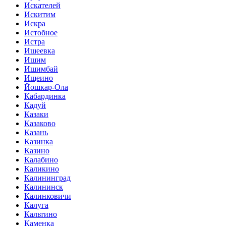
Искателей
Искитим
Искра
Истобное
Истра
Ишеевка
Ишим
Ишимбай
Ищеино
Йошкар-Ола
Кабардинка
Кадуй
Казаки
Казаково
Казань
Казинка
Казино
Калабино
Каликино
Калининград
Калининск
Калинковичи
Калуга
Кальтино
Каменка