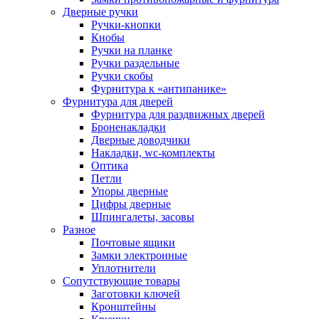
Дверные ручки
Ручки-кнопки
Кнобы
Ручки на планке
Ручки раздельные
Ручки скобы
Фурнитура к «антипанике»
Фурнитура для дверей
Фурнитура для раздвижных дверей
Броненакладки
Дверные доводчики
Накладки, wc-комплекты
Оптика
Петли
Упоры дверные
Цифры дверные
Шпингалеты, засовы
Разное
Почтовые ящики
Замки электронные
Уплотнители
Сопутствующие товары
Заготовки ключей
Кронштейны