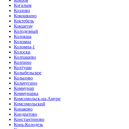
Ковров
Когалым
Козлово
Кокошкино
Коктебель
Кокшетау
Колодезный
Колокша
Коломна
Коломна-1
Колоски
Колпашево
Колпино
Колтуши
Колыбельское
Кольцово
Кольчугино
Коммунар
Коммунарка
Комсомольск-на-Амуре
Комсомольский
Конаково
Кондратово
Константиново
Конь-Колодезь