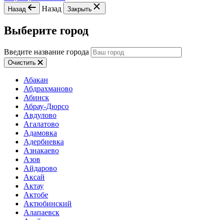
Назад
Назад
Закрыть
Выберите город
Введите название города
Очистить
Абакан
Абдрахманово
Абинск
Абрау-Дюрсо
Авдулово
Агалатово
Адамовка
Адербиевка
Азнакаево
Азов
Айдарово
Аксай
Актау
Актобе
Актюбинский
Алапаевск