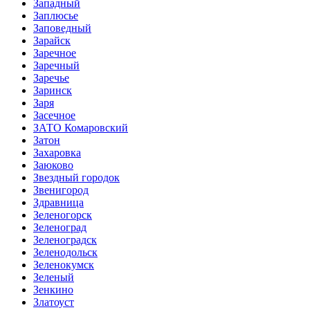
Западный
Заплюсье
Заповедный
Зарайск
Заречное
Заречный
Заречье
Заринск
Заря
Засечное
ЗАТО Комаровский
Затон
Захаровка
Заюково
Звездный городок
Звенигород
Здравница
Зеленогорск
Зеленоград
Зеленоградск
Зеленодольск
Зеленокумск
Зеленый
Зенкино
Златоуст