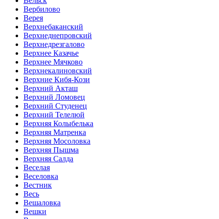
Вельск
Вербилово
Верея
Верхнебаканский
Верхнеднепровский
Верхнедрезгалово
Верхнее Казачье
Верхнее Мячково
Верхнекалиновский
Верхние Кибя-Кози
Верхний Акташ
Верхний Ломовец
Верхний Студенец
Верхний Телелюй
Верхняя Колыбелька
Верхняя Матренка
Верхняя Мосоловка
Верхняя Пышма
Верхняя Салда
Веселая
Веселовка
Вестник
Весь
Вешаловка
Вешки