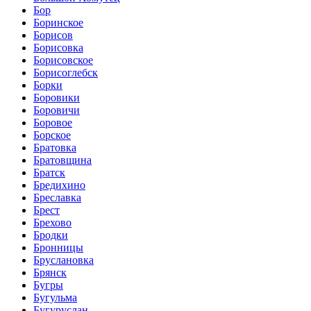
Бор
Боринское
Борисов
Борисовка
Борисовское
Борисоглебск
Борки
Боровики
Боровичи
Боровое
Борское
Братовка
Братовщина
Братск
Бредихино
Бреславка
Брест
Брехово
Бродки
Бронницы
Бруслановка
Брянск
Бугры
Бугульма
Бугуруслан