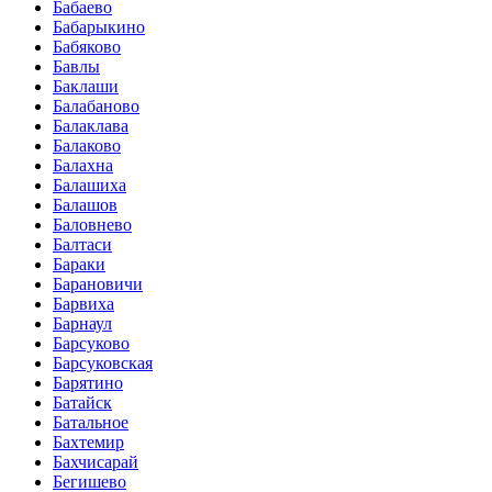
Бабаево
Бабарыкино
Бабяково
Бавлы
Баклаши
Балабаново
Балаклава
Балаково
Балахна
Балашиха
Балашов
Баловнево
Балтаси
Бараки
Барановичи
Барвиха
Барнаул
Барсуково
Барсуковская
Барятино
Батайск
Батальное
Бахтемир
Бахчисарай
Бегишево