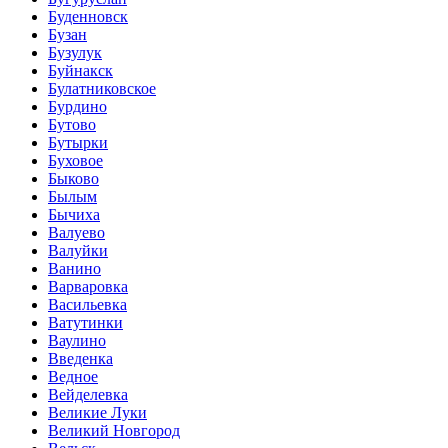
Буденновск
Бузан
Бузулук
Буйнакск
Булатниковское
Бурдино
Бутово
Бутырки
Буховое
Быково
Былым
Бычиха
Валуево
Валуйки
Ванино
Варваровка
Васильевка
Ватутинки
Ваулино
Введенка
Ведное
Вейделевка
Великие Луки
Великий Новгород