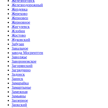
Железногорск
Железнодорожный
Жердевка
Жерехово
Жерновец
Жерновное
Жигулевск
Жлобин
Жостово
Жуковский
Забузан
Завальное
завода Мосрентген
Заволжье
Заворонежское
Загорянский
Загрядчино
Задонск
Заинск
Замарайка
Замартынье
Замежная
Замьяны
Заозерное
Заокский