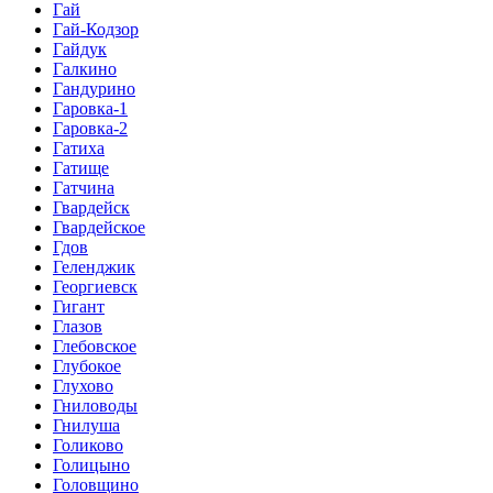
Гай
Гай-Кодзор
Гайдук
Галкино
Гандурино
Гаровка-1
Гаровка-2
Гатиха
Гатище
Гатчина
Гвардейск
Гвардейское
Гдов
Геленджик
Георгиевск
Гигант
Глазов
Глебовское
Глубокое
Глухово
Гниловоды
Гнилуша
Голиково
Голицыно
Головщино