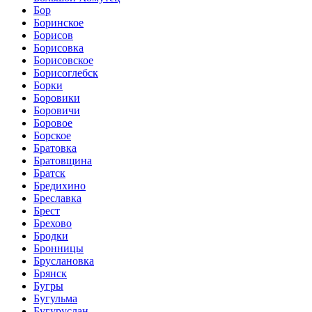
Бор
Боринское
Борисов
Борисовка
Борисовское
Борисоглебск
Борки
Боровики
Боровичи
Боровое
Борское
Братовка
Братовщина
Братск
Бредихино
Бреславка
Брест
Брехово
Бродки
Бронницы
Бруслановка
Брянск
Бугры
Бугульма
Бугуруслан