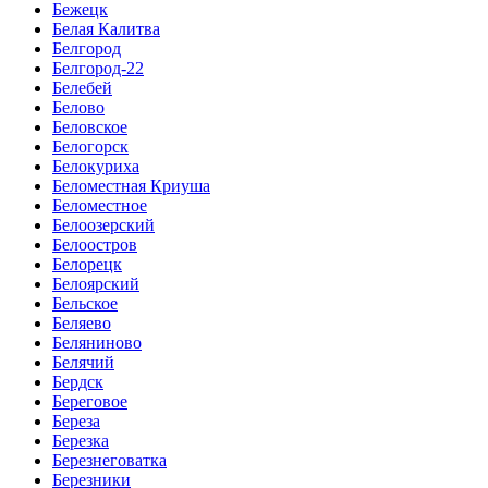
Бежецк
Белая Калитва
Белгород
Белгород-22
Белебей
Белово
Беловское
Белогорск
Белокуриха
Беломестная Криуша
Беломестное
Белоозерский
Белоостров
Белорецк
Белоярский
Бельское
Беляево
Беляниново
Белячий
Бердск
Береговое
Береза
Березка
Березнеговатка
Березники