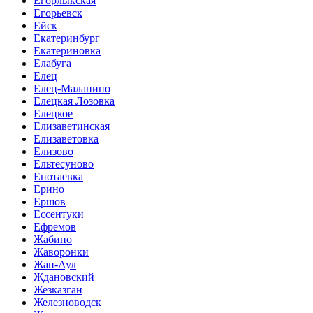
Егорлыкская
Егорьевск
Ейск
Екатеринбург
Екатериновка
Елабуга
Елец
Елец-Маланино
Елецкая Лозовка
Елецкое
Елизаветинская
Елизаветовка
Елизово
Ельтесуново
Енотаевка
Ерино
Ершов
Ессентуки
Ефремов
Жабино
Жаворонки
Жан-Аул
Ждановский
Жезказган
Железноводск