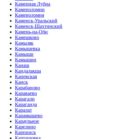
Каменная Лубна
Каменоломни
Каменоломня
Каменск-Уральский
Каменск-Шахтинский
Камень-на-Оби
Камешково
Камызяк
Камышевка
Камыши
Камышин
Канаш
Кандалакша
Каневская
Канск
Карабаново
Караваево
Карагали
Караганда
Каралат
Карамышево
Караульное
Карелино
Карпинск
Карташовка